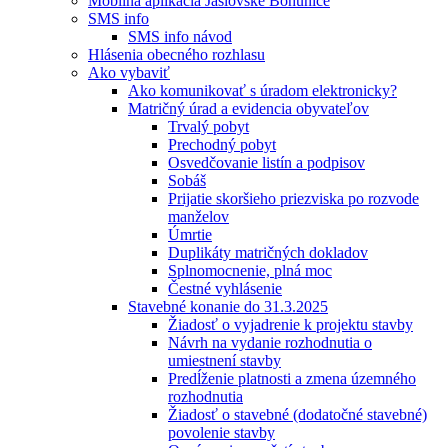
Mobilná aplikácia Jaslovské Bohunice
SMS info
SMS info návod
Hlásenia obecného rozhlasu
Ako vybaviť
Ako komunikovať s úradom elektronicky?
Matričný úrad a evidencia obyvateľov
Trvalý pobyt
Prechodný pobyt
Osvedčovanie listín a podpisov
Sobáš
Prijatie skoršieho priezviska po rozvode
manželov
Úmrtie
Duplikáty matričných dokladov
Splnomocnenie, plná moc
Čestné vyhlásenie
Stavebné konanie do 31.3.2025
Žiadosť o vyjadrenie k projektu stavby
Návrh na vydanie rozhodnutia o
umiestnení stavby
Predĺženie platnosti a zmena územného
rozhodnutia
Žiadosť o stavebné (dodatočné stavebné)
povolenie stavby