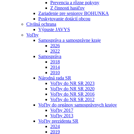
Prevencia a rôzne pokyny
Z činnosti hasičov
Zariadenie pre seniorov BOHUNKA
Poskytovanie dotácií obcou
Civilná ochrana
Výpuste JAVYS
Voľby
Samospráva a samosprávne kraje
2026
2022
Samospráva
2018
2014
2010
Národná rada SR
Voľby do NR SR 2023
Voľby do NR SR 2020
Voľby do NR SR 2016
Voľby do NR SR 2012
Voľby do orgánov samosprávnych krajov
Voľby 2017
Voľby 2013
Voľby prezidenta SR
2024
2019