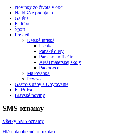
Novinky zo života v obci
Najbližšie podujatia
Galéria
Kultúra
Šport
Pre deti
Detské ihriská
Lienka
Panské diely
Park pri amfiteátri
Areál materskej školy
Paderovce
Maľovanka
Pexeso
Gastro služby a Ubytovanie
Knižnica
Blavské noviny
SMS oznamy
Všetky SMS oznamy
Hlásenia obecného rozhlasu