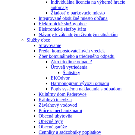
Individuálna licencia na výherné hracie
automaty
Žiadosť o parkovacie miesto
Integrované obslužné miesto občana
Elektronické služby obce
Elektronické služby štátu
Návody k základným životným situáciám
Služby obce
Stravovanie
Predaj kompostovateľných vreciek
Zber komunálneho a triedeného odpadu
Ako triedime odpad ?
Úroveň vytriedenia
Štatistiky
EKOdvor
Harmonogram vývozu odpadu
Popis systému nakladania s odpadom
Kultúrny dom Paderovce
Káblová televízia
Závlahový vodovod
Práce s mechanizmami
Obecná ubytovňa
Obecné byty
Obecné garáže
Cenníky a sadzobníky poplatkov