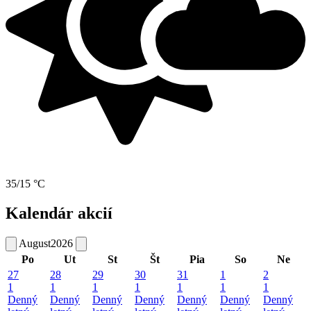
35/15 °C
Kalendár akcií
August
2026
Po
Ut
St
Št
Pia
So
Ne
27
28
29
30
31
1
2
1
1
1
1
1
1
1
Denný
Denný
Denný
Denný
Denný
Denný
Denný