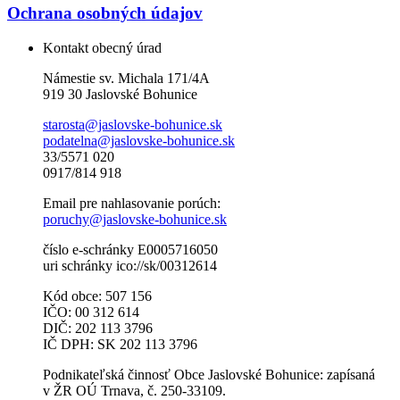
Ochrana osobných údajov
Kontakt obecný úrad
Námestie sv. Michala 171/4A
919 30 Jaslovské Bohunice
starosta@jaslovske-bohunice.sk
podatelna@jaslovske-bohunice.sk
33/5571 020
0917/814 918
Email pre nahlasovanie porúch:
poruchy@jaslovske-bohunice.sk
číslo e-schránky E0005716050
uri schránky ico://sk/00312614
Kód obce: 507 156
IČO: 00 312 614
DIČ: 202 113 3796
IČ DPH: SK 202 113 3796
Podnikateľská činnosť Obce Jaslovské Bohunice: zapísaná
v ŽR OÚ Trnava, č. 250-33109.