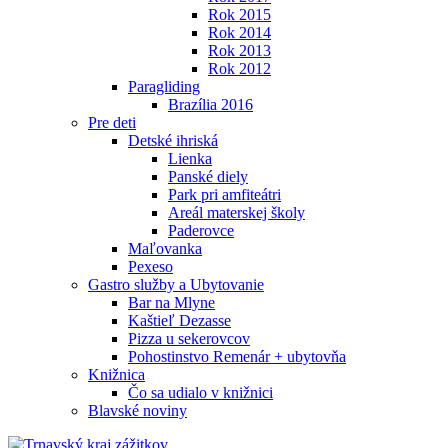
Rok 2015
Rok 2014
Rok 2013
Rok 2012
Paragliding
Brazília 2016
Pre deti
Detské ihriská
Lienka
Panské diely
Park pri amfiteátri
Areál materskej školy
Paderovce
Maľovanka
Pexeso
Gastro služby a Ubytovanie
Bar na Mlyne
Kaštieľ Dezasse
Pizza u sekerovcov
Pohostinstvo Remenár + ubytovňa
Knižnica
Čo sa udialo v knižnici
Blavské noviny