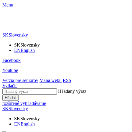
Menu
SK
Slovensky
SK
Slovensky
EN
English
Facebook
Youtube
Verzia pre seniorov
Mapa webu
RSS
Vytlačiť
Hľadaný výraz
Hľadať
rozšírené vyhľadávanie
SK
Slovensky
SK
Slovensky
EN
English