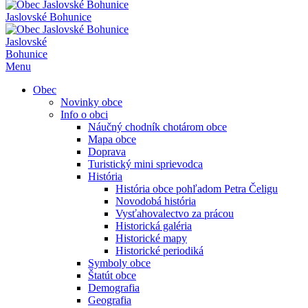
Jaslovské Bohunice
Jaslovské
Bohunice
Menu
Obec
Novinky obce
Info o obci
Náučný chodník chotárom obce
Mapa obce
Doprava
Turistický mini sprievodca
História
História obce pohľadom Petra Čeligu
Novodobá história
Vysťahovalectvo za prácou
Historická galéria
Historické mapy
Historické periodiká
Symboly obce
Štatút obce
Demografia
Geografia