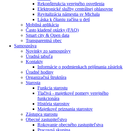
Rekonštrrukcia verejného osvetlenia
Elektronické služby centrálnej ohlasovne
Revitalizácia námestia sv Michala
Láska k čítaniu začína u detí
Mobilná aplikácia
Často kladené otázky (FAQ)
Smart city & Open data
Transparentná obec
Samospráva
Novinky zo samosprávy
Úradná tabuľa
Kontakty
Informácie o podmienkach prijímania zásielok
Úradné hodiny
Organizačná štruktúra
Starosta
Funkcia starostu
Tlačivá - majetkové pomery verejného
funkcionára
História starostov
Majetkové priznania starostov
Zástupca starostu
Obecné zastupiteľstvo
Rokovanie obecného zastupiteľstva
Pracovná skupina