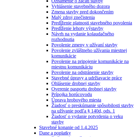
Oznámenie o začatí stavby
Vyhlásenie stavebného dozora
Zmena stavby pred dokončením
Malý zdroj znečistenia
Predĺženie platnosti stavebného povolenia
Predĺženie lehoty výstavby
Návrh na vydanie kolaudačného
rozhodnutia
Povolenie zmeny v užívaní stavby
Povolenie zvláštneho užívania miestnej
komunikácie
Povolenie na pripojenie komunikácie na
miestnu komunikáciu
Povolenie na odstránenie stavby
Stavebné úpravy a udržiavacie práce
Ohlásenie drobnej stavby
Overenie pasportu drobnej stavby
Prípojka horúcovodu
Úprava hrobového miesta
Žiadosť o preskúmanie spôsobilosti stavby
na užívanie podľa § 140d, ods. 1
Žiadosť o vydanie potvrdenia o veku
stavby
Stavebné konanie od 1.4.2025
Dane a poplatky