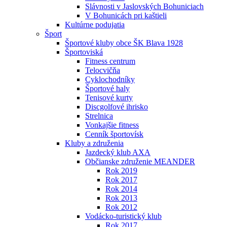
Slávnosti v Jaslovských Bohuniciach
V Bohunicách pri kaštieli
Kultúrne podujatia
Šport
Športové kluby obce ŠK Blava 1928
Športoviská
Fitness centrum
Telocvičňa
Cyklochodníky
Športové haly
Tenisové kurty
Discgolfové ihrisko
Strelnica
Vonkajšie fitness
Cenník športovísk
Kluby a združenia
Jazdecký klub AXA
Občianske združenie MEANDER
Rok 2019
Rok 2017
Rok 2014
Rok 2013
Rok 2012
Vodácko-turistický klub
Rok 2017