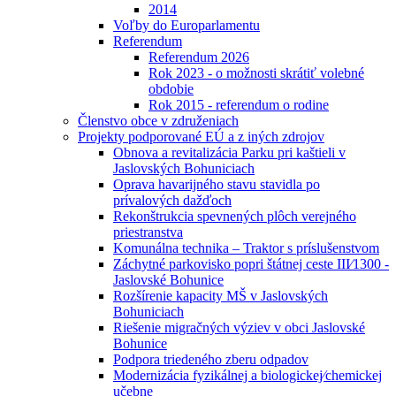
2014
Voľby do Europarlamentu
Referendum
Referendum 2026
Rok 2023 - o možnosti skrátiť volebné
obdobie
Rok 2015 - referendum o rodine
Členstvo obce v združeniach
Projekty podporované EÚ a z iných zdrojov
Obnova a revitalizácia Parku pri kaštieli v
Jaslovských Bohuniciach
Oprava havarijného stavu stavidla po
prívalových dažďoch
Rekonštrukcia spevnených plôch verejného
priestranstva
Komunálna technika – Traktor s príslušenstvom
Záchytné parkovisko popri štátnej ceste III⁄1300 -
Jaslovské Bohunice
Rozšírenie kapacity MŠ v Jaslovských
Bohuniciach
Riešenie migračných výziev v obci Jaslovské
Bohunice
Podpora triedeného zberu odpadov
Modernizácia fyzikálnej a biologickej⁄chemickej
učebne