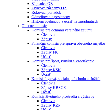
Zápisnice OZ
Zvukové záznamy OZ
Rokovací poriadok
Odmeňovanie poslancov
História poslancov a účasť na zasadnutiach
Obecné komisie
Komisia pre ochranu verejného záujmu
Členovia
Zápisy
Finančná komisia pre správu obecného majetku
Členovia
Zápisy FK
Účasť
Komisia pre šport, kultúru a vzdelávanie
Členovia
Zápisy KSK
Účasť
Komisia bytová, sociálna, obchodu a služieb
Členovia
Zápisy KBSOS
Účasť
Komisia životného prostredia a výstavby
Členovia
Zápisy KŽP
Účasť