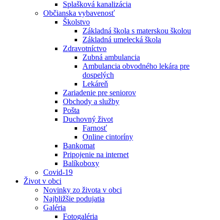
Splašková kanalizácia
Občianska vybavenosť
Školstvo
Základná škola s materskou školou
Základná umelecká škola
Zdravotníctvo
Zubná ambulancia
Ambulancia obvodného lekára pre
dospelých
Lekáreň
Zariadenie pre seniorov
Obchody a služby
Pošta
Duchovný život
Farnosť
Online cintoríny
Bankomat
Pripojenie na internet
Balíkoboxy
Covid-19
Život v obci
Novinky zo života v obci
Najbližšie podujatia
Galéria
Fotogaléria