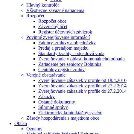
Hlavný kontrolór
Všeobecne záväzné nariadenia
Rozpočet
Rozpočet obce
Záverečný účet
Register účtovných závierok
Povinné zverejňovanie informácií
Faktúry, zmluvy a objednávky
Predaj a prenájom majetku
Štandardy kvality - odpadová voda
Zverejňovanie v oblasti komunálneho odpadu
Zariadenie pre seniorov Bohunka
Centrálny register zmlúv
Verejné obstarávanie
Zverejňovanie zákaziek v profile od 18.4.2016
Zverejňovanie zákaziek v profile od 27.2.2014
Zverejňovanie zákaziek v profile do 27.2.2014
Zákazky
Ostatné dokumenty
Súhrnné správy
Elektronický kontraktačný systém
Zásady hospodárenia s majetkom obce
Občan
Oznamy