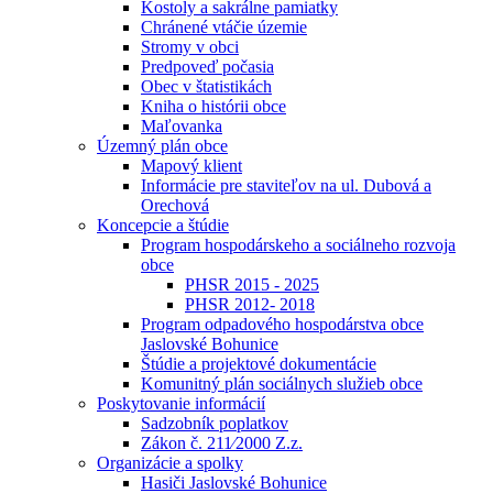
Kostoly a sakrálne pamiatky
Chránené vtáčie územie
Stromy v obci
Predpoveď počasia
Obec v štatistikách
Kniha o histórii obce
Maľovanka
Územný plán obce
Mapový klient
Informácie pre staviteľov na ul. Dubová a
Orechová
Koncepcie a štúdie
Program hospodárskeho a sociálneho rozvoja
obce
PHSR 2015 - 2025
PHSR 2012- 2018
Program odpadového hospodárstva obce
Jaslovské Bohunice
Štúdie a projektové dokumentácie
Komunitný plán sociálnych služieb obce
Poskytovanie informácií
Sadzobník poplatkov
Zákon č. 211⁄2000 Z.z.
Organizácie a spolky
Hasiči Jaslovské Bohunice