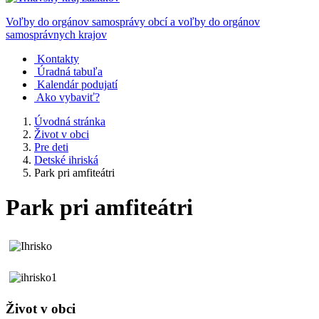
Voľby do orgánov samosprávy obcí a voľby do orgánov
samosprávnych krajov
Kontakty
Úradná tabuľa
Kalendár podujatí
Ako vybaviť?
Úvodná stránka
Život v obci
Pre deti
Detské ihriská
Park pri amfiteátri
Park pri amfiteátri
Život v obci