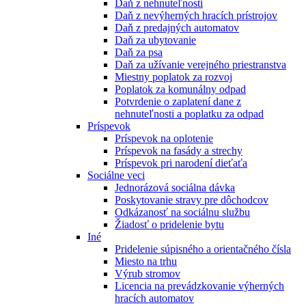
Daň z nehnuteľnosti
Daň z nevýherných hracích prístrojov
Daň z predajných automatov
Daň za ubytovanie
Daň za psa
Daň za užívanie verejného priestranstva
Miestny poplatok za rozvoj
Poplatok za komunálny odpad
Potvrdenie o zaplatení dane z
nehnuteľnosti a poplatku za odpad
Príspevok
Príspevok na oplotenie
Príspevok na fasády a strechy
Príspevok pri narodení dieťaťa
Sociálne veci
Jednorázová sociálna dávka
Poskytovanie stravy pre dôchodcov
Odkázanosť na sociálnu službu
Žiadosť o pridelenie bytu
Iné
Pridelenie súpisného a orientačného čísla
Miesto na trhu
Výrub stromov
Licencia na prevádzkovanie výherných
hracích automatov