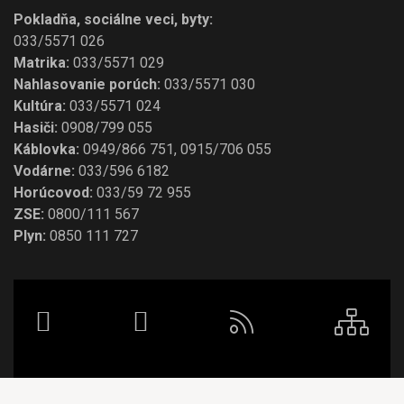
Pokladňa, sociálne veci, byty:
033/5571 026
Matrika:
033/5571 029
Nahlasovanie porúch:
033/5571 030
Kultúra:
033/5571 024
Hasiči:
0908/799 055
Káblovka:
0949/866 751, 0915/706 055
Vodárne:
033/596 6182
Horúcovod:
033/59 72 955
ZSE:
0800/111 567
Plyn:
0850 111 727
Facebook
Youtube
RSS
{L