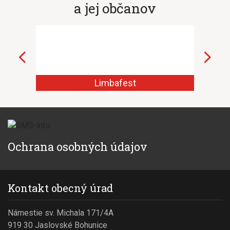
a jej občanov
Limbafest
Z
Ochrana osobných údajov
Kontakt obecný úrad
Námestie sv. Michala 171/4A
919 30 Jaslovské Bohunice