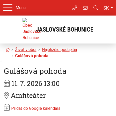
Slo
SK
Menu
JASLOVSKÉ BOHUNICE
Úvodná stránka
Život v obci
Najbližšie podujatia
Gulášová pohoda
Gulášová pohoda
Kedy:
11. 7. 2026 13:00
Kde:
Amfiteáter
Pridať do Google kalendára