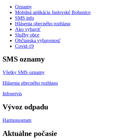
Oznamy
Mobilná aplikácia Jaslovské Bohunice
SMS info
Hlásenia obecného rozhlasu
Ako vybaviť
Služby obce
Občianska vybavenosť
Covid-19
SMS oznamy
Všetky SMS oznamy
Hlásenia obecného rozhlasu
Infoservis
Vývoz odpadu
Harmonogram
Aktuálne počasie