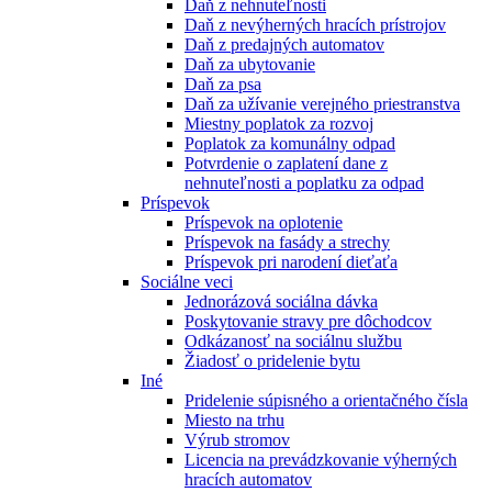
Daň z nehnuteľnosti
Daň z nevýherných hracích prístrojov
Daň z predajných automatov
Daň za ubytovanie
Daň za psa
Daň za užívanie verejného priestranstva
Miestny poplatok za rozvoj
Poplatok za komunálny odpad
Potvrdenie o zaplatení dane z
nehnuteľnosti a poplatku za odpad
Príspevok
Príspevok na oplotenie
Príspevok na fasády a strechy
Príspevok pri narodení dieťaťa
Sociálne veci
Jednorázová sociálna dávka
Poskytovanie stravy pre dôchodcov
Odkázanosť na sociálnu službu
Žiadosť o pridelenie bytu
Iné
Pridelenie súpisného a orientačného čísla
Miesto na trhu
Výrub stromov
Licencia na prevádzkovanie výherných
hracích automatov