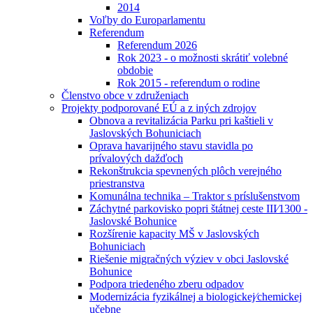
2014
Voľby do Europarlamentu
Referendum
Referendum 2026
Rok 2023 - o možnosti skrátiť volebné
obdobie
Rok 2015 - referendum o rodine
Členstvo obce v združeniach
Projekty podporované EÚ a z iných zdrojov
Obnova a revitalizácia Parku pri kaštieli v
Jaslovských Bohuniciach
Oprava havarijného stavu stavidla po
prívalových dažďoch
Rekonštrukcia spevnených plôch verejného
priestranstva
Komunálna technika – Traktor s príslušenstvom
Záchytné parkovisko popri štátnej ceste III⁄1300 -
Jaslovské Bohunice
Rozšírenie kapacity MŠ v Jaslovských
Bohuniciach
Riešenie migračných výziev v obci Jaslovské
Bohunice
Podpora triedeného zberu odpadov
Modernizácia fyzikálnej a biologickej⁄chemickej
učebne