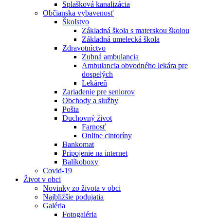
Splašková kanalizácia
Občianska vybavenosť
Školstvo
Základná škola s materskou školou
Základná umelecká škola
Zdravotníctvo
Zubná ambulancia
Ambulancia obvodného lekára pre
dospelých
Lekáreň
Zariadenie pre seniorov
Obchody a služby
Pošta
Duchovný život
Farnosť
Online cintoríny
Bankomat
Pripojenie na internet
Balíkoboxy
Covid-19
Život v obci
Novinky zo života v obci
Najbližšie podujatia
Galéria
Fotogaléria