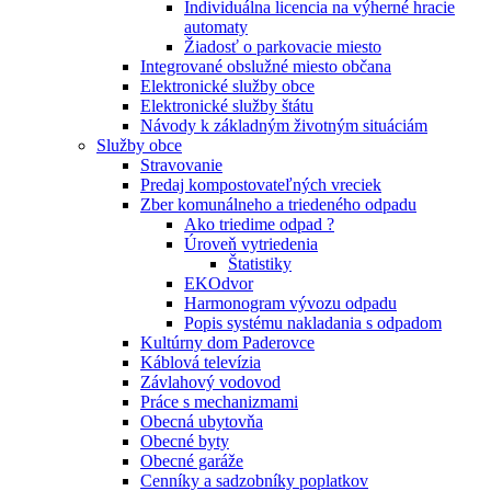
Individuálna licencia na výherné hracie
automaty
Žiadosť o parkovacie miesto
Integrované obslužné miesto občana
Elektronické služby obce
Elektronické služby štátu
Návody k základným životným situáciám
Služby obce
Stravovanie
Predaj kompostovateľných vreciek
Zber komunálneho a triedeného odpadu
Ako triedime odpad ?
Úroveň vytriedenia
Štatistiky
EKOdvor
Harmonogram vývozu odpadu
Popis systému nakladania s odpadom
Kultúrny dom Paderovce
Káblová televízia
Závlahový vodovod
Práce s mechanizmami
Obecná ubytovňa
Obecné byty
Obecné garáže
Cenníky a sadzobníky poplatkov