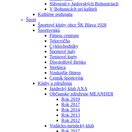
Slávnosti v Jaslovských Bohuniciach
V Bohunicách pri kaštieli
Kultúrne podujatia
Šport
Športové kluby obce ŠK Blava 1928
Športoviská
Fitness centrum
Telocvičňa
Cyklochodníky
Športové haly
Tenisové kurty
Discgolfové ihrisko
Strelnica
Vonkajšie fitness
Cenník športovísk
Kluby a združenia
Jazdecký klub AXA
Občianske združenie MEANDER
Rok 2019
Rok 2017
Rok 2014
Rok 2013
Rok 2012
Vodácko-turistický klub
Rok 2017