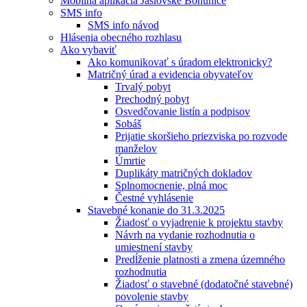
Mobilná aplikácia Jaslovské Bohunice
SMS info
SMS info návod
Hlásenia obecného rozhlasu
Ako vybaviť
Ako komunikovať s úradom elektronicky?
Matričný úrad a evidencia obyvateľov
Trvalý pobyt
Prechodný pobyt
Osvedčovanie listín a podpisov
Sobáš
Prijatie skoršieho priezviska po rozvode
manželov
Úmrtie
Duplikáty matričných dokladov
Splnomocnenie, plná moc
Čestné vyhlásenie
Stavebné konanie do 31.3.2025
Žiadosť o vyjadrenie k projektu stavby
Návrh na vydanie rozhodnutia o
umiestnení stavby
Predĺženie platnosti a zmena územného
rozhodnutia
Žiadosť o stavebné (dodatočné stavebné)
povolenie stavby