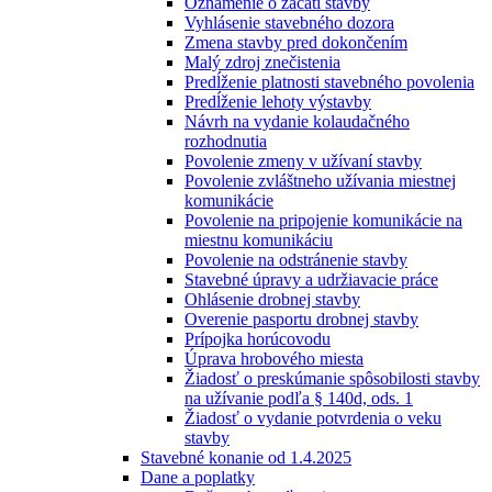
Oznámenie o začatí stavby
Vyhlásenie stavebného dozora
Zmena stavby pred dokončením
Malý zdroj znečistenia
Predĺženie platnosti stavebného povolenia
Predĺženie lehoty výstavby
Návrh na vydanie kolaudačného
rozhodnutia
Povolenie zmeny v užívaní stavby
Povolenie zvláštneho užívania miestnej
komunikácie
Povolenie na pripojenie komunikácie na
miestnu komunikáciu
Povolenie na odstránenie stavby
Stavebné úpravy a udržiavacie práce
Ohlásenie drobnej stavby
Overenie pasportu drobnej stavby
Prípojka horúcovodu
Úprava hrobového miesta
Žiadosť o preskúmanie spôsobilosti stavby
na užívanie podľa § 140d, ods. 1
Žiadosť o vydanie potvrdenia o veku
stavby
Stavebné konanie od 1.4.2025
Dane a poplatky