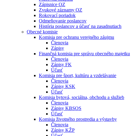
Zápisnice OZ
Zvukové záznamy OZ
Rokovací poriadok
Odmeňovanie poslancov
História poslancov a účasť na zasadnutiach
Obecné komisie
Komisia pre ochranu verejného záujmu
Členovia
Zápisy
Finančná komisia pre správu obecného majetku
Členovia
Zápisy FK
Účasť
Komisia pre šport, kultúru a vzdelávanie
Členovia
Zápisy KSK
Účasť
Komisia bytová, sociálna, obchodu a služieb
Členovia
Zápisy KBSOS
Účasť
Komisia životného prostredia a výstavby
Členovia
Zápisy KŽP
Účasť