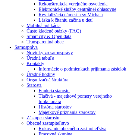
Rekonštrrukcia verejného osvetlenia
Elektronické služby centrálnej ohlasovne
Revitalizácia námestia sv Michala
Láska k čítaniu začína u detí
Mobilná aplikácia
Často kladené otázky (FAQ)
Smart city & Open data
Transparentná obec
Samospráva
Novinky zo samosprávy
Úradná tabuľa
Kontakty
Informácie o podmienkach prijímania zásielok
Úradné hodiny
Organizačná štruktúra
Starosta
Funkcia starostu
Tlačivá - majetkové pomery verejného
funkcionára
História starostov
Majetkové priznania starostov
Zástupca starostu
Obecné zastupiteľstvo
Rokovanie obecného zastupiteľstva
Pracovná skupina