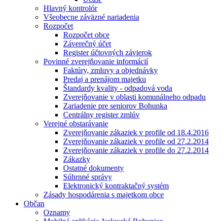
Hlavný kontrolór
Všeobecne záväzné nariadenia
Rozpočet
Rozpočet obce
Záverečný účet
Register účtovných závierok
Povinné zverejňovanie informácií
Faktúry, zmluvy a objednávky
Predaj a prenájom majetku
Štandardy kvality - odpadová voda
Zverejňovanie v oblasti komunálneho odpadu
Zariadenie pre seniorov Bohunka
Centrálny register zmlúv
Verejné obstarávanie
Zverejňovanie zákaziek v profile od 18.4.2016
Zverejňovanie zákaziek v profile od 27.2.2014
Zverejňovanie zákaziek v profile do 27.2.2014
Zákazky
Ostatné dokumenty
Súhrnné správy
Elektronický kontraktačný systém
Zásady hospodárenia s majetkom obce
Občan
Oznamy