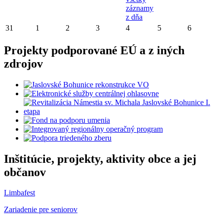
záznamy
z dňa
31
1
2
3
4
5
6
Projekty podporované EÚ a z iných
zdrojov
Inštitúcie, projekty, aktivity obce a jej
občanov
Limbafest
Zariadenie pre seniorov