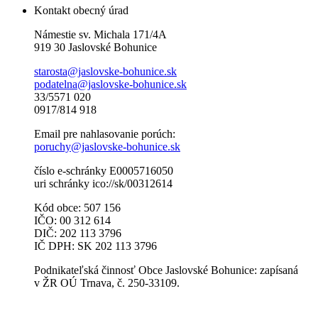
Kontakt obecný úrad
Námestie sv. Michala 171/4A
919 30 Jaslovské Bohunice
starosta@jaslovske-bohunice.sk
podatelna@jaslovske-bohunice.sk
33/5571 020
0917/814 918
Email pre nahlasovanie porúch:
poruchy@jaslovske-bohunice.sk
číslo e-schránky E0005716050
uri schránky ico://sk/00312614
Kód obce: 507 156
IČO: 00 312 614
DIČ: 202 113 3796
IČ DPH: SK 202 113 3796
Podnikateľská činnosť Obce Jaslovské Bohunice: zapísaná
v ŽR OÚ Trnava, č. 250-33109.