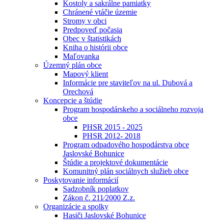
Kostoly a sakrálne pamiatky
Chránené vtáčie územie
Stromy v obci
Predpoveď počasia
Obec v štatistikách
Kniha o histórii obce
Maľovanka
Územný plán obce
Mapový klient
Informácie pre staviteľov na ul. Dubová a
Orechová
Koncepcie a štúdie
Program hospodárskeho a sociálneho rozvoja
obce
PHSR 2015 - 2025
PHSR 2012- 2018
Program odpadového hospodárstva obce
Jaslovské Bohunice
Štúdie a projektové dokumentácie
Komunitný plán sociálnych služieb obce
Poskytovanie informácií
Sadzobník poplatkov
Zákon č. 211⁄2000 Z.z.
Organizácie a spolky
Hasiči Jaslovské Bohunice