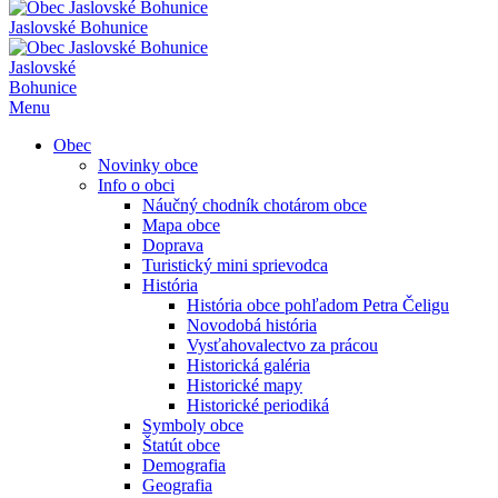
Jaslovské Bohunice
Jaslovské
Bohunice
Menu
Obec
Novinky obce
Info o obci
Náučný chodník chotárom obce
Mapa obce
Doprava
Turistický mini sprievodca
História
História obce pohľadom Petra Čeligu
Novodobá história
Vysťahovalectvo za prácou
Historická galéria
Historické mapy
Historické periodiká
Symboly obce
Štatút obce
Demografia
Geografia