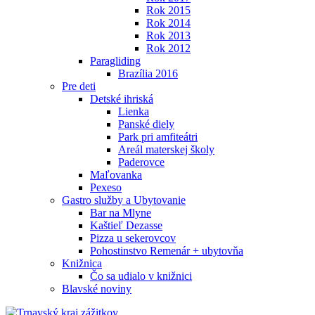
Rok 2015
Rok 2014
Rok 2013
Rok 2012
Paragliding
Brazília 2016
Pre deti
Detské ihriská
Lienka
Panské diely
Park pri amfiteátri
Areál materskej školy
Paderovce
Maľovanka
Pexeso
Gastro služby a Ubytovanie
Bar na Mlyne
Kaštieľ Dezasse
Pizza u sekerovcov
Pohostinstvo Remenár + ubytovňa
Knižnica
Čo sa udialo v knižnici
Blavské noviny