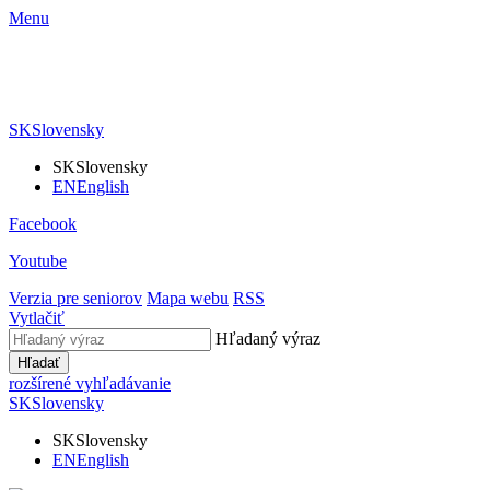
Menu
SK
Slovensky
SK
Slovensky
EN
English
Facebook
Youtube
Verzia pre seniorov
Mapa webu
RSS
Vytlačiť
Hľadaný výraz
Hľadať
rozšírené vyhľadávanie
SK
Slovensky
SK
Slovensky
EN
English