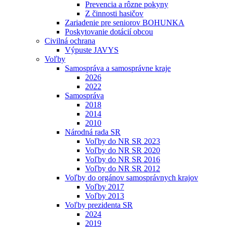
Prevencia a rôzne pokyny
Z činnosti hasičov
Zariadenie pre seniorov BOHUNKA
Poskytovanie dotácií obcou
Civilná ochrana
Výpuste JAVYS
Voľby
Samospráva a samosprávne kraje
2026
2022
Samospráva
2018
2014
2010
Národná rada SR
Voľby do NR SR 2023
Voľby do NR SR 2020
Voľby do NR SR 2016
Voľby do NR SR 2012
Voľby do orgánov samosprávnych krajov
Voľby 2017
Voľby 2013
Voľby prezidenta SR
2024
2019