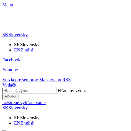
Menu
SK
Slovensky
SK
Slovensky
EN
English
Facebook
Youtube
Verzia pre seniorov
Mapa webu
RSS
Vytlačiť
Hľadaný výraz
Hľadať
rozšírené vyhľadávanie
SK
Slovensky
SK
Slovensky
EN
English