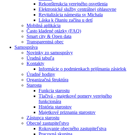
Rekonštrrukcia verejného osvetlenia
Elektronické služby centrálnej ohlasovne
Revitalizácia námestia sv Michala
Láska k čítaniu začína u detí
Mobilná aplikácia
Často kladené otázky (FAQ)
Smart city & Open data
Transparentná obec
Samospráva
Novinky zo samosprávy
Úradná tabuľa
Kontakty
Informácie o podmienkach prijímania zásielok
Úradné hodiny
Organizačná štruktúra
Starosta
Funkcia starostu
Tlačivá - majetkové pomery verejného
funkcionára
História starostov
Majetkové priznania starostov
Zástupca starostu
Obecné zastupiteľstvo
Rokovanie obecného zastupiteľstva
Pracovná skupina