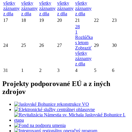
všetky
všetky
všetky
všetky
všetky
záznamy
záznamy
záznamy
záznamy
záznamy
z dňa
z dňa
z dňa
z dňa
z dňa
17
18
19
20
21
22
23
28
1
Rozlúčka
s letom
24
25
26
27
29
30
Zobraziť
všetky
záznamy
z dňa
31
1
2
3
4
5
6
Projekty podporované EÚ a z iných
zdrojov