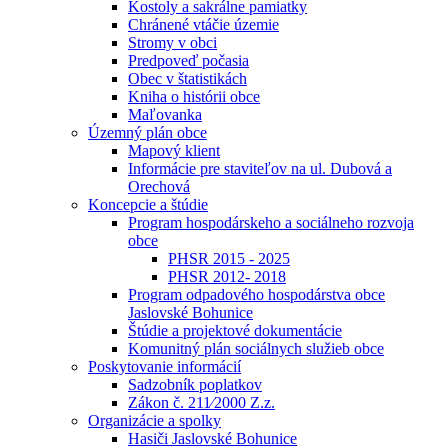
Kostoly a sakrálne pamiatky
Chránené vtáčie územie
Stromy v obci
Predpoveď počasia
Obec v štatistikách
Kniha o histórii obce
Maľovanka
Územný plán obce
Mapový klient
Informácie pre staviteľov na ul. Dubová a
Orechová
Koncepcie a štúdie
Program hospodárskeho a sociálneho rozvoja
obce
PHSR 2015 - 2025
PHSR 2012- 2018
Program odpadového hospodárstva obce
Jaslovské Bohunice
Štúdie a projektové dokumentácie
Komunitný plán sociálnych služieb obce
Poskytovanie informácií
Sadzobník poplatkov
Zákon č. 211⁄2000 Z.z.
Organizácie a spolky
Hasiči Jaslovské Bohunice