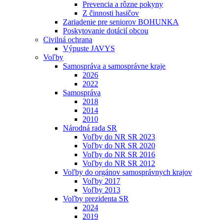
Prevencia a rôzne pokyny
Z činnosti hasičov
Zariadenie pre seniorov BOHUNKA
Poskytovanie dotácií obcou
Civilná ochrana
Výpuste JAVYS
Voľby
Samospráva a samosprávne kraje
2026
2022
Samospráva
2018
2014
2010
Národná rada SR
Voľby do NR SR 2023
Voľby do NR SR 2020
Voľby do NR SR 2016
Voľby do NR SR 2012
Voľby do orgánov samosprávnych krajov
Voľby 2017
Voľby 2013
Voľby prezidenta SR
2024
2019