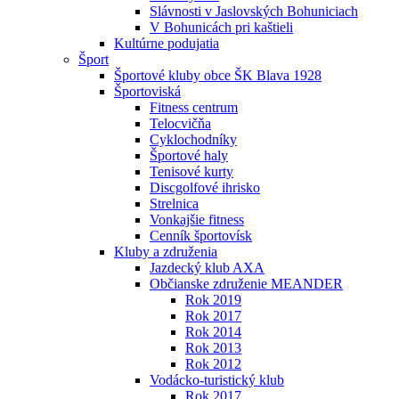
Slávnosti v Jaslovských Bohuniciach
V Bohunicách pri kaštieli
Kultúrne podujatia
Šport
Športové kluby obce ŠK Blava 1928
Športoviská
Fitness centrum
Telocvičňa
Cyklochodníky
Športové haly
Tenisové kurty
Discgolfové ihrisko
Strelnica
Vonkajšie fitness
Cenník športovísk
Kluby a združenia
Jazdecký klub AXA
Občianske združenie MEANDER
Rok 2019
Rok 2017
Rok 2014
Rok 2013
Rok 2012
Vodácko-turistický klub
Rok 2017