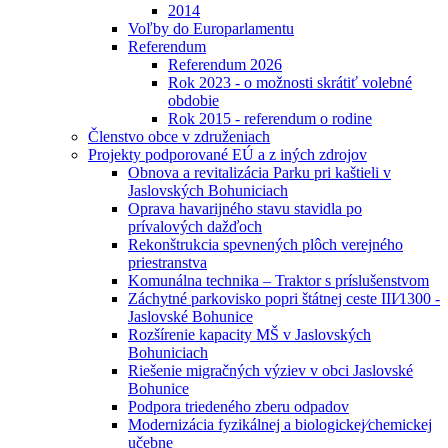
2014
Voľby do Europarlamentu
Referendum
Referendum 2026
Rok 2023 - o možnosti skrátiť volebné
obdobie
Rok 2015 - referendum o rodine
Členstvo obce v združeniach
Projekty podporované EÚ a z iných zdrojov
Obnova a revitalizácia Parku pri kaštieli v
Jaslovských Bohuniciach
Oprava havarijného stavu stavidla po
prívalových dažďoch
Rekonštrukcia spevnených plôch verejného
priestranstva
Komunálna technika – Traktor s príslušenstvom
Záchytné parkovisko popri štátnej ceste III⁄1300 -
Jaslovské Bohunice
Rozšírenie kapacity MŠ v Jaslovských
Bohuniciach
Riešenie migračných výziev v obci Jaslovské
Bohunice
Podpora triedeného zberu odpadov
Modernizácia fyzikálnej a biologickej⁄chemickej
učebne