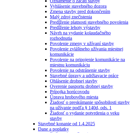
Oznámenie o začatí stavby
Vyhlásenie stavebného dozora
Zmena stavby pred dokončením
Malý zdroj znečistenia
Predĺženie platnosti stavebného povolenia
Predĺženie lehoty výstavby
Návrh na vydanie kolaudačného
rozhodnutia
Povolenie zmeny v užívaní stavby
Povolenie zvláštneho užívania miestnej
komunikácie
Povolenie na pripojenie komunikácie na
miestnu komunikáciu
Povolenie na odstránenie stavby
Stavebné úpravy a udržiavacie práce
Ohlásenie drobnej stavby
Overenie pasportu drobnej stavby
Prípojka horúcovodu
Úprava hrobového miesta
Žiadosť o preskúmanie spôsobilosti stavby
na užívanie podľa § 140d, ods. 1
Žiadosť o vydanie potvrdenia o veku
stavby
Stavebné konanie od 1.4.2025
Dane a poplatky