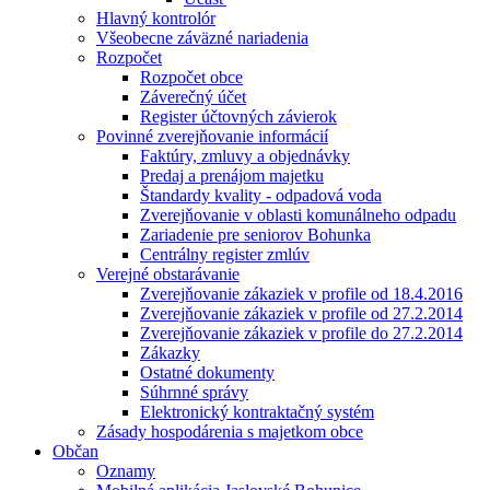
Hlavný kontrolór
Všeobecne záväzné nariadenia
Rozpočet
Rozpočet obce
Záverečný účet
Register účtovných závierok
Povinné zverejňovanie informácií
Faktúry, zmluvy a objednávky
Predaj a prenájom majetku
Štandardy kvality - odpadová voda
Zverejňovanie v oblasti komunálneho odpadu
Zariadenie pre seniorov Bohunka
Centrálny register zmlúv
Verejné obstarávanie
Zverejňovanie zákaziek v profile od 18.4.2016
Zverejňovanie zákaziek v profile od 27.2.2014
Zverejňovanie zákaziek v profile do 27.2.2014
Zákazky
Ostatné dokumenty
Súhrnné správy
Elektronický kontraktačný systém
Zásady hospodárenia s majetkom obce
Občan
Oznamy