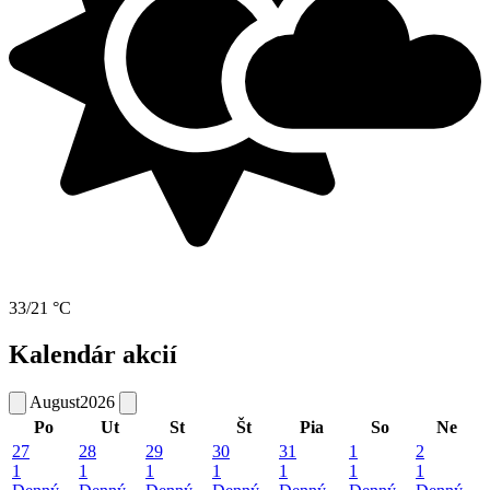
33/21 °C
Kalendár akcií
August
2026
Po
Ut
St
Št
Pia
So
Ne
27
28
29
30
31
1
2
1
1
1
1
1
1
1