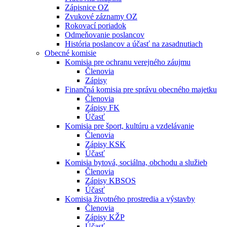
Zápisnice OZ
Zvukové záznamy OZ
Rokovací poriadok
Odmeňovanie poslancov
História poslancov a účasť na zasadnutiach
Obecné komisie
Komisia pre ochranu verejného záujmu
Členovia
Zápisy
Finančná komisia pre správu obecného majetku
Členovia
Zápisy FK
Účasť
Komisia pre šport, kultúru a vzdelávanie
Členovia
Zápisy KSK
Účasť
Komisia bytová, sociálna, obchodu a služieb
Členovia
Zápisy KBSOS
Účasť
Komisia životného prostredia a výstavby
Členovia
Zápisy KŽP
Účasť