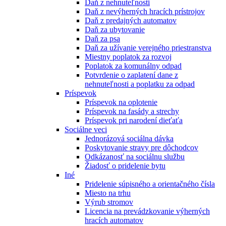
Daň z nehnuteľnosti
Daň z nevýherných hracích prístrojov
Daň z predajných automatov
Daň za ubytovanie
Daň za psa
Daň za užívanie verejného priestranstva
Miestny poplatok za rozvoj
Poplatok za komunálny odpad
Potvrdenie o zaplatení dane z
nehnuteľnosti a poplatku za odpad
Príspevok
Príspevok na oplotenie
Príspevok na fasády a strechy
Príspevok pri narodení dieťaťa
Sociálne veci
Jednorázová sociálna dávka
Poskytovanie stravy pre dôchodcov
Odkázanosť na sociálnu službu
Žiadosť o pridelenie bytu
Iné
Pridelenie súpisného a orientačného čísla
Miesto na trhu
Výrub stromov
Licencia na prevádzkovanie výherných
hracích automatov