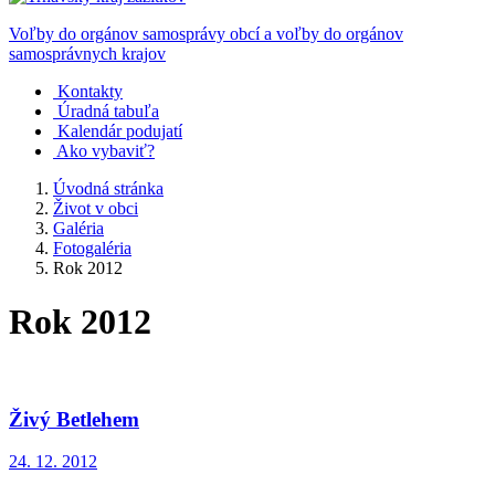
Voľby do orgánov samosprávy obcí a voľby do orgánov
samosprávnych krajov
Kontakty
Úradná tabuľa
Kalendár podujatí
Ako vybaviť?
Úvodná stránka
Život v obci
Galéria
Fotogaléria
Rok 2012
Rok 2012
Živý Betlehem
24. 12. 2012