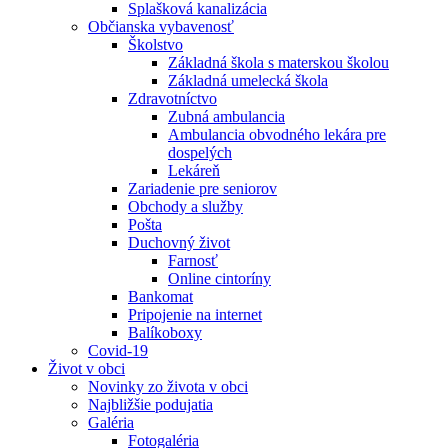
Splašková kanalizácia
Občianska vybavenosť
Školstvo
Základná škola s materskou školou
Základná umelecká škola
Zdravotníctvo
Zubná ambulancia
Ambulancia obvodného lekára pre
dospelých
Lekáreň
Zariadenie pre seniorov
Obchody a služby
Pošta
Duchovný život
Farnosť
Online cintoríny
Bankomat
Pripojenie na internet
Balíkoboxy
Covid-19
Život v obci
Novinky zo života v obci
Najbližšie podujatia
Galéria
Fotogaléria