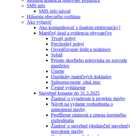
Mobilná aplikácia Jaslovské Bohunice
SMS info
SMS info návod
Hlásenia obecného rozhlasu
Ako vybaviť
Ako komunikovať s úradom elektronicky?
Matričný úrad a evidencia obyvateľov
Trvalý pobyt
Prechodný pobyt
Osvedčovanie listín a podpisov
Sobáš
Prijatie skoršieho priezviska po rozvode
manželov
Úmrtie
Duplikáty matričných dokladov
Splnomocnenie, plná moc
Čestné vyhlásenie
Stavebné konanie do 31.3.2025
Žiadosť o vyjadrenie k projektu stavby
Návrh na vydanie rozhodnutia o
umiestnení stavby
Predĺženie platnosti a zmena územného
rozhodnutia
Žiadosť o stavebné (dodatočné stavebné)
povolenie stavby