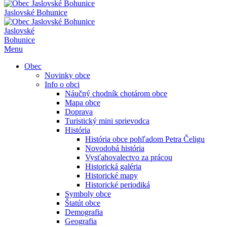
Jaslovské Bohunice
Jaslovské
Bohunice
Menu
Obec
Novinky obce
Info o obci
Náučný chodník chotárom obce
Mapa obce
Doprava
Turistický mini sprievodca
História
História obce pohľadom Petra Čeligu
Novodobá história
Vysťahovalectvo za prácou
Historická galéria
Historické mapy
Historické periodiká
Symboly obce
Štatút obce
Demografia
Geografia