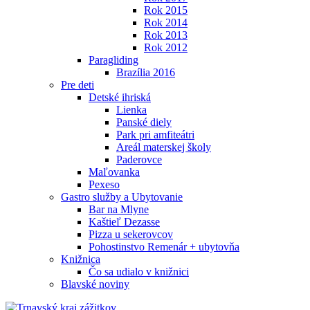
Rok 2015
Rok 2014
Rok 2013
Rok 2012
Paragliding
Brazília 2016
Pre deti
Detské ihriská
Lienka
Panské diely
Park pri amfiteátri
Areál materskej školy
Paderovce
Maľovanka
Pexeso
Gastro služby a Ubytovanie
Bar na Mlyne
Kaštieľ Dezasse
Pizza u sekerovcov
Pohostinstvo Remenár + ubytovňa
Knižnica
Čo sa udialo v knižnici
Blavské noviny