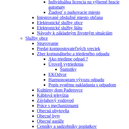
Individuálna licencia na výherné hracie
automaty
Žiadosť o parkovacie miesto
Integrované obslužné miesto občana
Elektronické služby obce
Elektronické služby štátu
Návody k základným životným situáciám
Služby obce
Stravovanie
Predaj kompostovateľných vreciek
Zber komunálneho a triedeného odpadu
Ako triedime odpad ?
Úroveň vytriedenia
Štatistiky
EKOdvor
Harmonogram vývozu odpadu
Popis systému nakladania s odpadom
Kultúrny dom Paderovce
Káblová televízia
Závlahový vodovod
Práce s mechanizmami
Obecná ubytovňa
Obecné byty
Obecné garáže
Cenníky a sadzobníky poplatkov