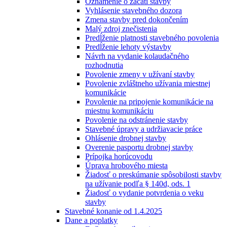
Oznámenie o začatí stavby
Vyhlásenie stavebného dozora
Zmena stavby pred dokončením
Malý zdroj znečistenia
Predĺženie platnosti stavebného povolenia
Predĺženie lehoty výstavby
Návrh na vydanie kolaudačného
rozhodnutia
Povolenie zmeny v užívaní stavby
Povolenie zvláštneho užívania miestnej
komunikácie
Povolenie na pripojenie komunikácie na
miestnu komunikáciu
Povolenie na odstránenie stavby
Stavebné úpravy a udržiavacie práce
Ohlásenie drobnej stavby
Overenie pasportu drobnej stavby
Prípojka horúcovodu
Úprava hrobového miesta
Žiadosť o preskúmanie spôsobilosti stavby
na užívanie podľa § 140d, ods. 1
Žiadosť o vydanie potvrdenia o veku
stavby
Stavebné konanie od 1.4.2025
Dane a poplatky