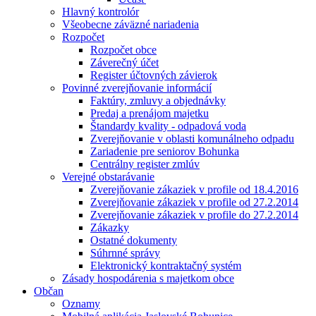
Hlavný kontrolór
Všeobecne záväzné nariadenia
Rozpočet
Rozpočet obce
Záverečný účet
Register účtovných závierok
Povinné zverejňovanie informácií
Faktúry, zmluvy a objednávky
Predaj a prenájom majetku
Štandardy kvality - odpadová voda
Zverejňovanie v oblasti komunálneho odpadu
Zariadenie pre seniorov Bohunka
Centrálny register zmlúv
Verejné obstarávanie
Zverejňovanie zákaziek v profile od 18.4.2016
Zverejňovanie zákaziek v profile od 27.2.2014
Zverejňovanie zákaziek v profile do 27.2.2014
Zákazky
Ostatné dokumenty
Súhrnné správy
Elektronický kontraktačný systém
Zásady hospodárenia s majetkom obce
Občan
Oznamy