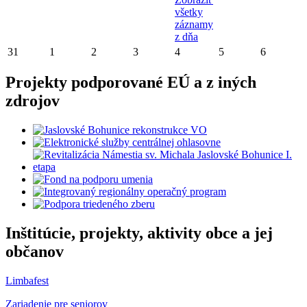
všetky
záznamy
z dňa
31
1
2
3
4
5
6
Projekty podporované EÚ a z iných
zdrojov
Inštitúcie, projekty, aktivity obce a jej
občanov
Limbafest
Zariadenie pre seniorov