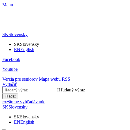
Menu
SK
Slovensky
SK
Slovensky
EN
English
Facebook
Youtube
Verzia pre seniorov
Mapa webu
RSS
Vytlačiť
Hľadaný výraz
Hľadať
rozšírené vyhľadávanie
SK
Slovensky
SK
Slovensky
EN
English