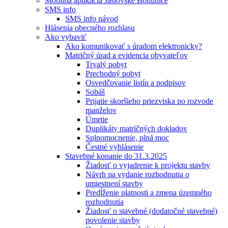
Mobilná aplikácia Jaslovské Bohunice
SMS info
SMS info návod
Hlásenia obecného rozhlasu
Ako vybaviť
Ako komunikovať s úradom elektronicky?
Matričný úrad a evidencia obyvateľov
Trvalý pobyt
Prechodný pobyt
Osvedčovanie listín a podpisov
Sobáš
Prijatie skoršieho priezviska po rozvode
manželov
Úmrtie
Duplikáty matričných dokladov
Splnomocnenie, plná moc
Čestné vyhlásenie
Stavebné konanie do 31.3.2025
Žiadosť o vyjadrenie k projektu stavby
Návrh na vydanie rozhodnutia o
umiestnení stavby
Predĺženie platnosti a zmena územného
rozhodnutia
Žiadosť o stavebné (dodatočné stavebné)
povolenie stavby