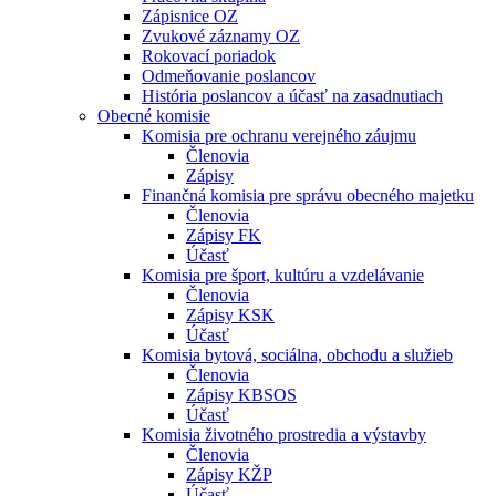
Zápisnice OZ
Zvukové záznamy OZ
Rokovací poriadok
Odmeňovanie poslancov
História poslancov a účasť na zasadnutiach
Obecné komisie
Komisia pre ochranu verejného záujmu
Členovia
Zápisy
Finančná komisia pre správu obecného majetku
Členovia
Zápisy FK
Účasť
Komisia pre šport, kultúru a vzdelávanie
Členovia
Zápisy KSK
Účasť
Komisia bytová, sociálna, obchodu a služieb
Členovia
Zápisy KBSOS
Účasť
Komisia životného prostredia a výstavby
Členovia
Zápisy KŽP
Účasť