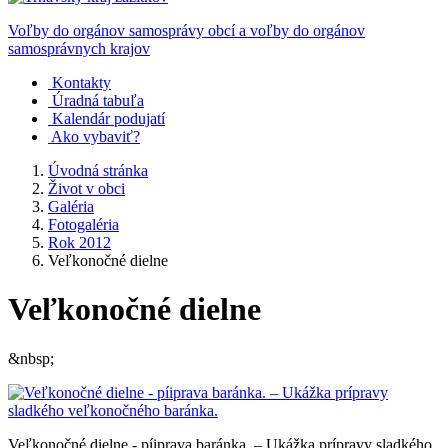
Voľby do orgánov samosprávy obcí a voľby do orgánov
samosprávnych krajov
Kontakty
Úradná tabuľa
Kalendár podujatí
Ako vybaviť?
Úvodná stránka
Život v obci
Galéria
Fotogaléria
Rok 2012
Veľkonočné dielne
Veľkonočné dielne
&nbsp;
Veľkonočné dielne - píiprava baránka. – Ukážka prípravy sladkého