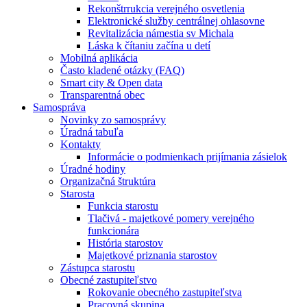
Rekonštrrukcia verejného osvetlenia
Elektronické služby centrálnej ohlasovne
Revitalizácia námestia sv Michala
Láska k čítaniu začína u detí
Mobilná aplikácia
Často kladené otázky (FAQ)
Smart city & Open data
Transparentná obec
Samospráva
Novinky zo samosprávy
Úradná tabuľa
Kontakty
Informácie o podmienkach prijímania zásielok
Úradné hodiny
Organizačná štruktúra
Starosta
Funkcia starostu
Tlačivá - majetkové pomery verejného
funkcionára
História starostov
Majetkové priznania starostov
Zástupca starostu
Obecné zastupiteľstvo
Rokovanie obecného zastupiteľstva
Pracovná skupina