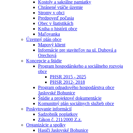
Kostoly a sakrálne pamiatky
Chránené vtáčie územie
Stromy v obci
Predpoveď počasia
Obec v štatistikách
Kniha o histórii obce
Maľovanka
Územný plán obce
Mapový klient
Informácie pre staviteľov na ul. Dubová a
Orechová
Koncepcie a štúdie
Program hospodárskeho a sociálneho rozvoja
obce
PHSR 2015 - 2025
PHSR 2012- 2018
Program odpadového hospodárstva obce
Jaslovské Bohunice
Štúdie a projektové dokumentácie
Komunitný plán sociálnych služieb obce
Poskytovanie informácií
Sadzobník poplatkov
Zákon č. 211⁄2000 Z.z.
Organizácie a spolky
Hasiči Jaslovské Bohunice