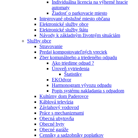
Individuálna licencia na výherné hracie
automaty
Žiadosť o parkovacie miesto
Integrované obslužné miesto občana
Elektronické služby obce
Elektronické služby štátu
Návody k základným životným situáciám
Služby obce
Stravovanie
Predaj kompostovateľných vreciek
Zber komunálneho a triedeného odpadu
Ako triedime odpad ?
Úroveň vytriedenia
Štatistiky
EKOdvor
Harmonogram vývozu odpadu
Popis systému nakladania s odpadom
Kultúrny dom Paderovce
Káblová televízia
Závlahový vodovod
Práce s mechanizmami
Obecná ubytovňa
Obecné byty
Obecné garáže
Cenníky a sadzobníky poplatkov