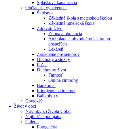
Splašková kanalizácia
Občianska vybavenosť
Školstvo
Základná škola s materskou školou
Základná umelecká škola
Zdravotníctvo
Zubná ambulancia
Ambulancia obvodného lekára pre
dospelých
Lekáreň
Zariadenie pre seniorov
Obchody a služby
Pošta
Duchovný život
Farnosť
Online cintoríny
Bankomat
Pripojenie na internet
Balíkoboxy
Covid-19
Život v obci
Novinky zo života v obci
Najbližšie podujatia
Galéria
Fotogaléria