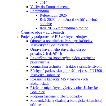
2014
Voľby do Europarlamentu
Referendum
Referendum 2026
Rok 2023 - o možnosti skrátiť volebné
obdobie
Rok 2015 - referendum o rodine
Členstvo obce v združeniach
Projekty podporované EÚ a z iných zdrojov
Obnova a revitalizácia Parku pri kaštieli v
Jaslovských Bohuniciach
Oprava havarijného stavu stavidla po
prívalových dažďoch
Rekonštrukcia spevnených plôch verejného
priestranstva
Komunálna technika – Traktor s príslušenstvom
Záchytné parkovisko popri štátnej ceste III⁄1300 -
Jaslovské Bohunice
Rozšírenie kapacity MŠ v Jaslovských
Bohuniciach
Riešenie migračných výziev v obci Jaslovské
Bohunice
Podpora triedeného zberu odpadov
Modernizácia fyzikálnej a biologickej⁄chemickej
učebne