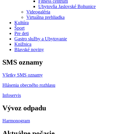
Fitness centrum
Ubytovňa Jaslovské Bohunice
Videogaléria
Virtuálna prehliadka
Kultúra
Šport
Pre deti
Gastro služby a Ubytovanie
Knižnica
Blavské noviny
SMS oznamy
Všetky SMS oznamy
Hlásenia obecného rozhlasu
Infoservis
Vývoz odpadu
Harmonogram
Aktuálne počasie