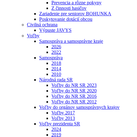
Prevencia a rôzne pokyny
Z činnosti hasičov
Zariadenie pre seniorov BOHUNKA
Poskytovanie dotácií obcou
Civilná ochrana
Výpuste JAVYS
Voľby
Samospráva a samosprávne kraje
2026
2022
Samospráva
2018
2014
2010
Národná rada SR
Voľby do NR SR 2023
Voľby do NR SR 2020
Voľby do NR SR 2016
Voľby do NR SR 2012
Voľby do orgánov samosprávnych krajov
Voľby 2017
Voľby 2013
Voľby prezidenta SR
2024
2019