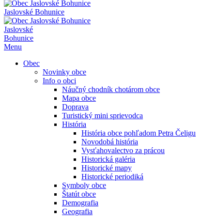
Jaslovské Bohunice
Jaslovské
Bohunice
Menu
Obec
Novinky obce
Info o obci
Náučný chodník chotárom obce
Mapa obce
Doprava
Turistický mini sprievodca
História
História obce pohľadom Petra Čeligu
Novodobá história
Vysťahovalectvo za prácou
Historická galéria
Historické mapy
Historické periodiká
Symboly obce
Štatút obce
Demografia
Geografia