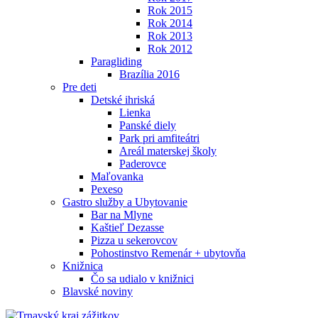
Rok 2015
Rok 2014
Rok 2013
Rok 2012
Paragliding
Brazília 2016
Pre deti
Detské ihriská
Lienka
Panské diely
Park pri amfiteátri
Areál materskej školy
Paderovce
Maľovanka
Pexeso
Gastro služby a Ubytovanie
Bar na Mlyne
Kaštieľ Dezasse
Pizza u sekerovcov
Pohostinstvo Remenár + ubytovňa
Knižnica
Čo sa udialo v knižnici
Blavské noviny