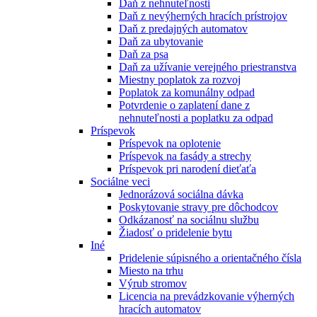
Daň z nehnuteľnosti
Daň z nevýherných hracích prístrojov
Daň z predajných automatov
Daň za ubytovanie
Daň za psa
Daň za užívanie verejného priestranstva
Miestny poplatok za rozvoj
Poplatok za komunálny odpad
Potvrdenie o zaplatení dane z
nehnuteľnosti a poplatku za odpad
Príspevok
Príspevok na oplotenie
Príspevok na fasády a strechy
Príspevok pri narodení dieťaťa
Sociálne veci
Jednorázová sociálna dávka
Poskytovanie stravy pre dôchodcov
Odkázanosť na sociálnu službu
Žiadosť o pridelenie bytu
Iné
Pridelenie súpisného a orientačného čísla
Miesto na trhu
Výrub stromov
Licencia na prevádzkovanie výherných
hracích automatov