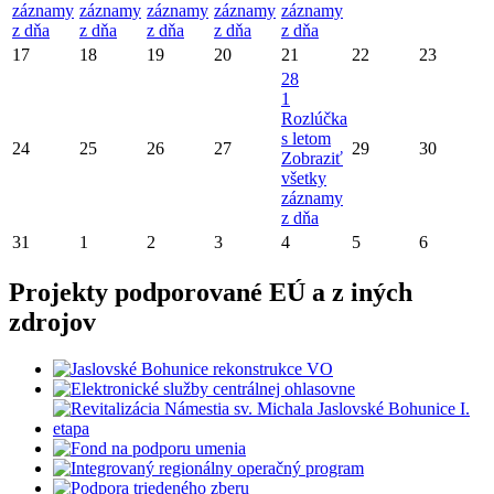
záznamy
záznamy
záznamy
záznamy
záznamy
z dňa
z dňa
z dňa
z dňa
z dňa
17
18
19
20
21
22
23
28
1
Rozlúčka
s letom
24
25
26
27
29
30
Zobraziť
všetky
záznamy
z dňa
31
1
2
3
4
5
6
Projekty podporované EÚ a z iných
zdrojov