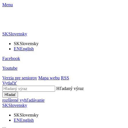
Menu
SK
Slovensky
SK
Slovensky
EN
English
Facebook
Youtube
Verzia pre seniorov
Mapa webu
RSS
Vytlačiť
Hľadaný výraz
Hľadať
rozšírené vyhľadávanie
SK
Slovensky
SK
Slovensky
EN
English