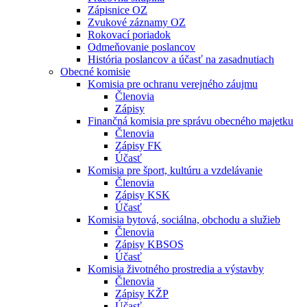
Zápisnice OZ
Zvukové záznamy OZ
Rokovací poriadok
Odmeňovanie poslancov
História poslancov a účasť na zasadnutiach
Obecné komisie
Komisia pre ochranu verejného záujmu
Členovia
Zápisy
Finančná komisia pre správu obecného majetku
Členovia
Zápisy FK
Účasť
Komisia pre šport, kultúru a vzdelávanie
Členovia
Zápisy KSK
Účasť
Komisia bytová, sociálna, obchodu a služieb
Členovia
Zápisy KBSOS
Účasť
Komisia životného prostredia a výstavby
Členovia
Zápisy KŽP
Účasť