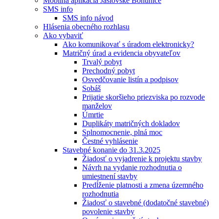
Mobilná aplikácia Jaslovské Bohunice
SMS info
SMS info návod
Hlásenia obecného rozhlasu
Ako vybaviť
Ako komunikovať s úradom elektronicky?
Matričný úrad a evidencia obyvateľov
Trvalý pobyt
Prechodný pobyt
Osvedčovanie listín a podpisov
Sobáš
Prijatie skoršieho priezviska po rozvode
manželov
Úmrtie
Duplikáty matričných dokladov
Splnomocnenie, plná moc
Čestné vyhlásenie
Stavebné konanie do 31.3.2025
Žiadosť o vyjadrenie k projektu stavby
Návrh na vydanie rozhodnutia o
umiestnení stavby
Predĺženie platnosti a zmena územného
rozhodnutia
Žiadosť o stavebné (dodatočné stavebné)
povolenie stavby