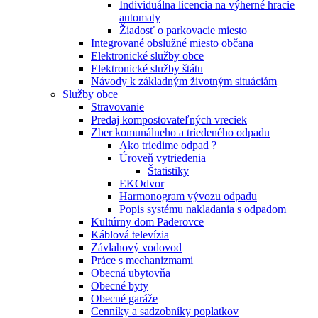
Individuálna licencia na výherné hracie
automaty
Žiadosť o parkovacie miesto
Integrované obslužné miesto občana
Elektronické služby obce
Elektronické služby štátu
Návody k základným životným situáciám
Služby obce
Stravovanie
Predaj kompostovateľných vreciek
Zber komunálneho a triedeného odpadu
Ako triedime odpad ?
Úroveň vytriedenia
Štatistiky
EKOdvor
Harmonogram vývozu odpadu
Popis systému nakladania s odpadom
Kultúrny dom Paderovce
Káblová televízia
Závlahový vodovod
Práce s mechanizmami
Obecná ubytovňa
Obecné byty
Obecné garáže
Cenníky a sadzobníky poplatkov