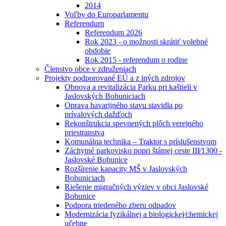
2014
Voľby do Europarlamentu
Referendum
Referendum 2026
Rok 2023 - o možnosti skrátiť volebné
obdobie
Rok 2015 - referendum o rodine
Členstvo obce v združeniach
Projekty podporované EÚ a z iných zdrojov
Obnova a revitalizácia Parku pri kaštieli v
Jaslovských Bohuniciach
Oprava havarijného stavu stavidla po
prívalových dažďoch
Rekonštrukcia spevnených plôch verejného
priestranstva
Komunálna technika – Traktor s príslušenstvom
Záchytné parkovisko popri štátnej ceste III⁄1300 -
Jaslovské Bohunice
Rozšírenie kapacity MŠ v Jaslovských
Bohuniciach
Riešenie migračných výziev v obci Jaslovské
Bohunice
Podpora triedeného zberu odpadov
Modernizácia fyzikálnej a biologickej⁄chemickej
učebne