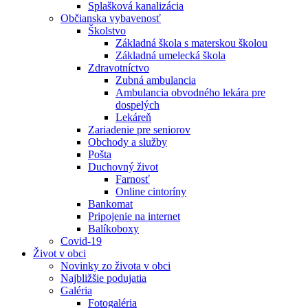
Splašková kanalizácia
Občianska vybavenosť
Školstvo
Základná škola s materskou školou
Základná umelecká škola
Zdravotníctvo
Zubná ambulancia
Ambulancia obvodného lekára pre
dospelých
Lekáreň
Zariadenie pre seniorov
Obchody a služby
Pošta
Duchovný život
Farnosť
Online cintoríny
Bankomat
Pripojenie na internet
Balíkoboxy
Covid-19
Život v obci
Novinky zo života v obci
Najbližšie podujatia
Galéria
Fotogaléria