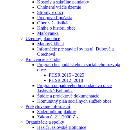
Kostoly a sakrálne pamiatky
Chránené vtáčie územie
Stromy v obci
Predpoveď počasia
Obec v štatistikách
Kniha o histórii obce
Maľovanka
Územný plán obce
Mapový klient
Informácie pre staviteľov na ul. Dubová a
Orechová
Koncepcie a štúdie
Program hospodárskeho a sociálneho rozvoja
obce
PHSR 2015 - 2025
PHSR 2012- 2018
Program odpadového hospodárstva obce
Jaslovské Bohunice
Štúdie a projektové dokumentácie
Komunitný plán sociálnych služieb obce
Poskytovanie informácií
Sadzobník poplatkov
Zákon č. 211⁄2000 Z.z.
Organizácie a spolky
Hasiči Jaslovské Bohunice