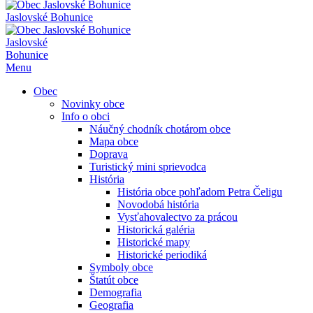
Jaslovské Bohunice
Jaslovské
Bohunice
Menu
Obec
Novinky obce
Info o obci
Náučný chodník chotárom obce
Mapa obce
Doprava
Turistický mini sprievodca
História
História obce pohľadom Petra Čeligu
Novodobá história
Vysťahovalectvo za prácou
Historická galéria
Historické mapy
Historické periodiká
Symboly obce
Štatút obce
Demografia
Geografia