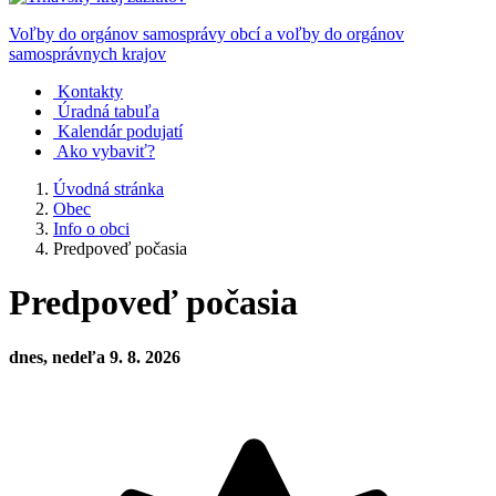
Voľby do orgánov samosprávy obcí a voľby do orgánov
samosprávnych krajov
Kontakty
Úradná tabuľa
Kalendár podujatí
Ako vybaviť?
Úvodná stránka
Obec
Info o obci
Predpoveď počasia
Predpoveď počasia
dnes, nedeľa 9. 8. 2026