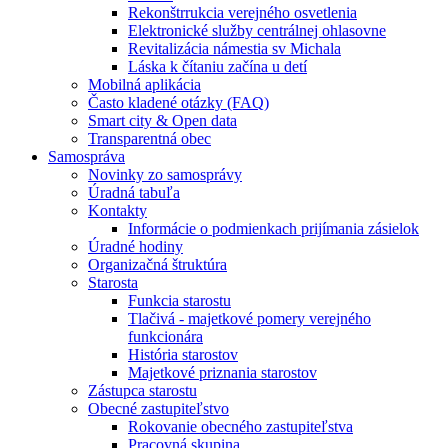
Rekonštrrukcia verejného osvetlenia
Elektronické služby centrálnej ohlasovne
Revitalizácia námestia sv Michala
Láska k čítaniu začína u detí
Mobilná aplikácia
Často kladené otázky (FAQ)
Smart city & Open data
Transparentná obec
Samospráva
Novinky zo samosprávy
Úradná tabuľa
Kontakty
Informácie o podmienkach prijímania zásielok
Úradné hodiny
Organizačná štruktúra
Starosta
Funkcia starostu
Tlačivá - majetkové pomery verejného
funkcionára
História starostov
Majetkové priznania starostov
Zástupca starostu
Obecné zastupiteľstvo
Rokovanie obecného zastupiteľstva
Pracovná skupina