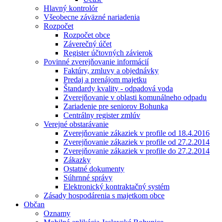
Hlavný kontrolór
Všeobecne záväzné nariadenia
Rozpočet
Rozpočet obce
Záverečný účet
Register účtovných závierok
Povinné zverejňovanie informácií
Faktúry, zmluvy a objednávky
Predaj a prenájom majetku
Štandardy kvality - odpadová voda
Zverejňovanie v oblasti komunálneho odpadu
Zariadenie pre seniorov Bohunka
Centrálny register zmlúv
Verejné obstarávanie
Zverejňovanie zákaziek v profile od 18.4.2016
Zverejňovanie zákaziek v profile od 27.2.2014
Zverejňovanie zákaziek v profile do 27.2.2014
Zákazky
Ostatné dokumenty
Súhrnné správy
Elektronický kontraktačný systém
Zásady hospodárenia s majetkom obce
Občan
Oznamy