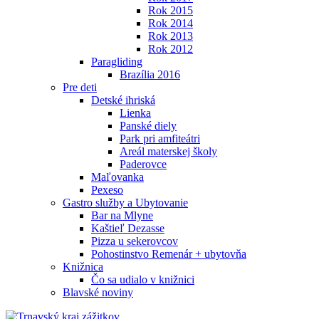
Rok 2015
Rok 2014
Rok 2013
Rok 2012
Paragliding
Brazília 2016
Pre deti
Detské ihriská
Lienka
Panské diely
Park pri amfiteátri
Areál materskej školy
Paderovce
Maľovanka
Pexeso
Gastro služby a Ubytovanie
Bar na Mlyne
Kaštieľ Dezasse
Pizza u sekerovcov
Pohostinstvo Remenár + ubytovňa
Knižnica
Čo sa udialo v knižnici
Blavské noviny