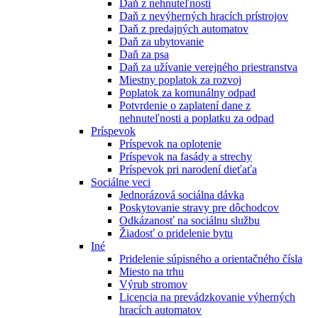
Daň z nehnuteľnosti
Daň z nevýherných hracích prístrojov
Daň z predajných automatov
Daň za ubytovanie
Daň za psa
Daň za užívanie verejného priestranstva
Miestny poplatok za rozvoj
Poplatok za komunálny odpad
Potvrdenie o zaplatení dane z
nehnuteľnosti a poplatku za odpad
Príspevok
Príspevok na oplotenie
Príspevok na fasády a strechy
Príspevok pri narodení dieťaťa
Sociálne veci
Jednorázová sociálna dávka
Poskytovanie stravy pre dôchodcov
Odkázanosť na sociálnu službu
Žiadosť o pridelenie bytu
Iné
Pridelenie súpisného a orientačného čísla
Miesto na trhu
Výrub stromov
Licencia na prevádzkovanie výherných
hracích automatov