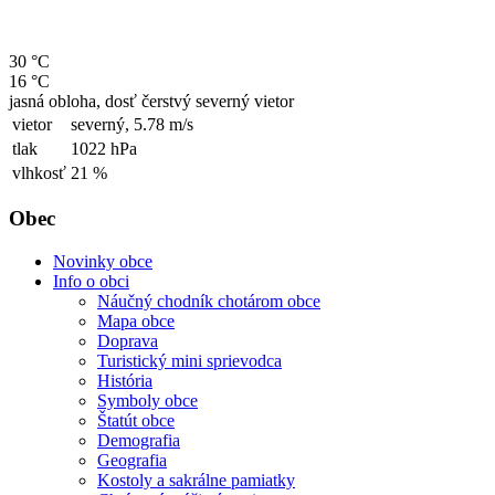
30 °C
16 °C
jasná obloha, dosť čerstvý severný vietor
vietor
severný,
5.78 m/s
tlak
1022 hPa
vlhkosť
21 %
Obec
Novinky obce
Info o obci
Náučný chodník chotárom obce
Mapa obce
Doprava
Turistický mini sprievodca
História
Symboly obce
Štatút obce
Demografia
Geografia
Kostoly a sakrálne pamiatky