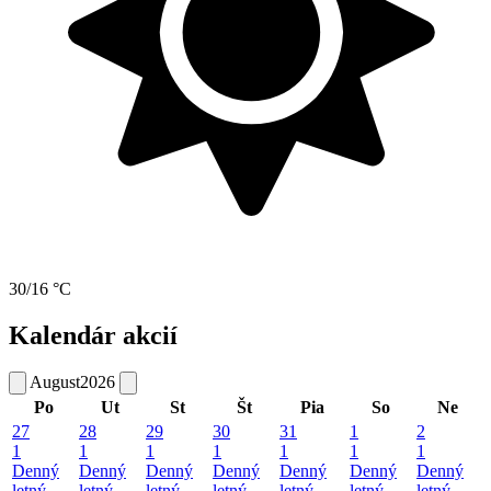
30/16 °C
Kalendár akcií
August
2026
Po
Ut
St
Št
Pia
So
Ne
27
28
29
30
31
1
2
1
1
1
1
1
1
1
Denný
Denný
Denný
Denný
Denný
Denný
Denný
letný
letný
letný
letný
letný
letný
letný