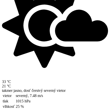
33 °C
21 °C
takmer jasno, dosť čerstvý severný vietor
vietor
severný,
7.48 m/s
tlak
1015 hPa
vlhkosť
25 %