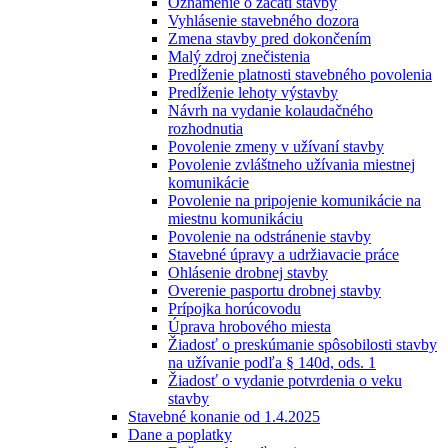
Oznámenie o začatí stavby
Vyhlásenie stavebného dozora
Zmena stavby pred dokončením
Malý zdroj znečistenia
Predĺženie platnosti stavebného povolenia
Predĺženie lehoty výstavby
Návrh na vydanie kolaudačného
rozhodnutia
Povolenie zmeny v užívaní stavby
Povolenie zvláštneho užívania miestnej
komunikácie
Povolenie na pripojenie komunikácie na
miestnu komunikáciu
Povolenie na odstránenie stavby
Stavebné úpravy a udržiavacie práce
Ohlásenie drobnej stavby
Overenie pasportu drobnej stavby
Prípojka horúcovodu
Úprava hrobového miesta
Žiadosť o preskúmanie spôsobilosti stavby
na užívanie podľa § 140d, ods. 1
Žiadosť o vydanie potvrdenia o veku
stavby
Stavebné konanie od 1.4.2025
Dane a poplatky