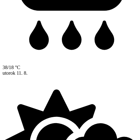
38/18 °C
utorok
11. 8.