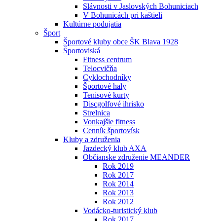
Slávnosti v Jaslovských Bohuniciach
V Bohunicách pri kaštieli
Kultúrne podujatia
Šport
Športové kluby obce ŠK Blava 1928
Športoviská
Fitness centrum
Telocvičňa
Cyklochodníky
Športové haly
Tenisové kurty
Discgolfové ihrisko
Strelnica
Vonkajšie fitness
Cenník športovísk
Kluby a združenia
Jazdecký klub AXA
Občianske združenie MEANDER
Rok 2019
Rok 2017
Rok 2014
Rok 2013
Rok 2012
Vodácko-turistický klub
Rok 2017