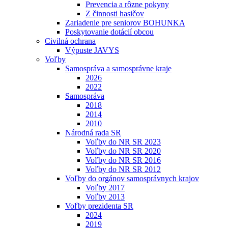
Prevencia a rôzne pokyny
Z činnosti hasičov
Zariadenie pre seniorov BOHUNKA
Poskytovanie dotácií obcou
Civilná ochrana
Výpuste JAVYS
Voľby
Samospráva a samosprávne kraje
2026
2022
Samospráva
2018
2014
2010
Národná rada SR
Voľby do NR SR 2023
Voľby do NR SR 2020
Voľby do NR SR 2016
Voľby do NR SR 2012
Voľby do orgánov samosprávnych krajov
Voľby 2017
Voľby 2013
Voľby prezidenta SR
2024
2019