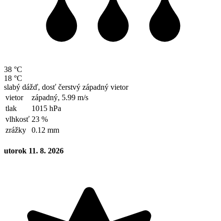
38 °C
18 °C
slabý dážď, dosť čerstvý západný vietor
vietor
západný,
5.99 m/s
tlak
1015 hPa
vlhkosť
23 %
zrážky
0.12 mm
utorok 11. 8. 2026