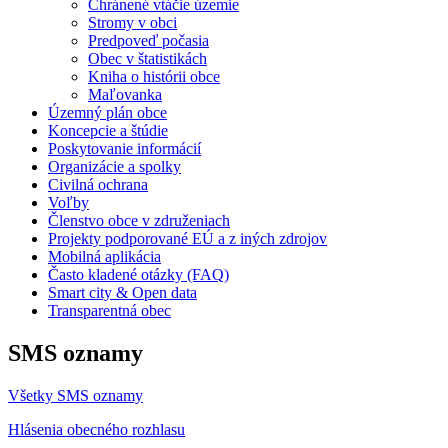
Chránené vtáčie územie
Stromy v obci
Predpoveď počasia
Obec v štatistikách
Kniha o histórii obce
Maľovanka
Územný plán obce
Koncepcie a štúdie
Poskytovanie informácií
Organizácie a spolky
Civilná ochrana
Voľby
Členstvo obce v združeniach
Projekty podporované EÚ a z iných zdrojov
Mobilná aplikácia
Často kladené otázky (FAQ)
Smart city & Open data
Transparentná obec
SMS oznamy
Všetky SMS oznamy
Hlásenia obecného rozhlasu