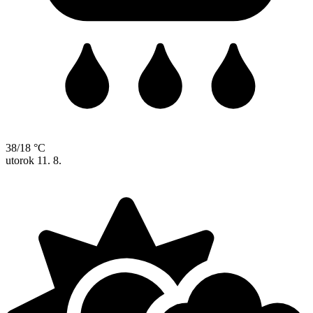
38/18 °C
utorok
11. 8.