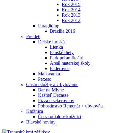
Rok 2015
Rok 2014
Rok 2013
Rok 2012
Paragliding
Brazília 2016
Pre deti
Detské ihriská
Lienka
Panské diely
Park pri amfiteátri
Areál materskej školy
Paderovce
Maľovanka
Pexeso
Gastro služby a Ubytovanie
Bar na Mlyne
Kaštieľ Dezasse
Pizza u sekerovcov
Pohostinstvo Remenár + ubytovňa
Knižnica
Čo sa udialo v knižnici
Blavské noviny