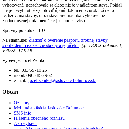
vyhotovená, nezachovala sa alebo nie je v náležitom stave. Pokiaľ
nie je nevyhnutné vyhotoviť úplnú dokumentáciu skutočného
realizovania stavby, uloží stavebný úrad iba vyhotovenie
zjednodušenej dokumentácie (pasport stavby).
Správny poplatok - 10 €.
Na stiahnutie:
Žiadosť o overenie pasportu drobnej stavby
s potvrdením existencie stavby a jej účelu
Typ: DOCX dokument,
Velkosť: 17.9 kB
Vybavuje: Jozef Zemko
tel.: 033/55710 25
mobil:
0905 856 962
e-mail:
jozef.zemko@jaslovske-bohunice.sk
Občan
Oznamy
Mobilná aplikácia Jaslovské Bohunice
SMS info
Hlásenia obecného rozhlasu
Ako vybaviť
Ako komunikovať s úradom elektronicky?