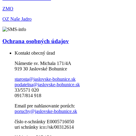
ZMO
OZ Naše Jadro
Ochrana osobných údajov
Kontakt obecný úrad
Námestie sv. Michala 171/4A
919 30 Jaslovské Bohunice
starosta@jaslovske-bohunice.sk
podatelna@jaslovske-bohunice.sk
33/5571 020
0917/814 918
Email pre nahlasovanie porúch:
poruchy@jaslovske-bohunice.sk
číslo e-schránky E0005716050
uri schránky ico://sk/00312614