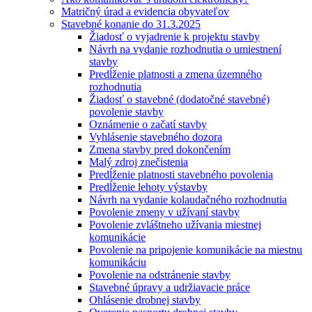
Matričný úrad a evidencia obyvateľov
Stavebné konanie do 31.3.2025
Žiadosť o vyjadrenie k projektu stavby
Návrh na vydanie rozhodnutia o umiestnení
stavby
Predĺženie platnosti a zmena územného
rozhodnutia
Žiadosť o stavebné (dodatočné stavebné)
povolenie stavby
Oznámenie o začatí stavby
Vyhlásenie stavebného dozora
Zmena stavby pred dokončením
Malý zdroj znečistenia
Predĺženie platnosti stavebného povolenia
Predĺženie lehoty výstavby
Návrh na vydanie kolaudačného rozhodnutia
Povolenie zmeny v užívaní stavby
Povolenie zvláštneho užívania miestnej
komunikácie
Povolenie na pripojenie komunikácie na miestnu
komunikáciu
Povolenie na odstránenie stavby
Stavebné úpravy a udržiavacie práce
Ohlásenie drobnej stavby