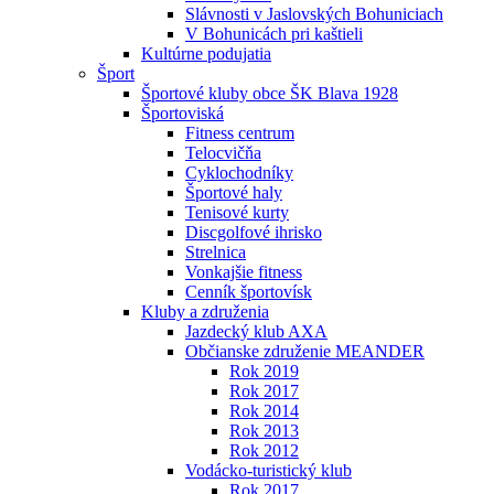
Slávnosti v Jaslovských Bohuniciach
V Bohunicách pri kaštieli
Kultúrne podujatia
Šport
Športové kluby obce ŠK Blava 1928
Športoviská
Fitness centrum
Telocvičňa
Cyklochodníky
Športové haly
Tenisové kurty
Discgolfové ihrisko
Strelnica
Vonkajšie fitness
Cenník športovísk
Kluby a združenia
Jazdecký klub AXA
Občianske združenie MEANDER
Rok 2019
Rok 2017
Rok 2014
Rok 2013
Rok 2012
Vodácko-turistický klub
Rok 2017