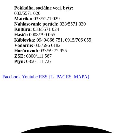
Pokladňa, sociálne veci, byty:
033/5571 026
Matrika:
033/5571 029
Nahlasovanie porúch:
033/5571 030
Kultúra:
033/5571 024
Hasiči:
0908/799 055
Káblovka:
0949/866 751, 0915/706 055
Vodárne:
033/596 6182
Horúcovod:
033/59 72 955
ZSE:
0800/111 567
Plyn:
0850 111 727
Facebook
Youtube
RSS
{L_PAGES_MAPA}