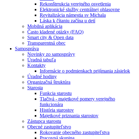
Rekonštrrukcia verejného osvetlenia
Elektronické služby centrálnej ohlasovne
Revitalizácia námestia sv Michala
Láska k čítaniu začína u detí
Mobilná aplikácia
Často kladené otázky (FAQ)
Smart city & Open data
Transparentná obec
Samospráva
Novinky zo samosprávy
Úradná tabuľa
Kontakty
Informácie o podmienkach prijímania zásielok
Úradné hodiny
Organizačná štruktúra
Starosta
Funkcia starostu
Tlačivá - majetkové pomery verejného
funkcionára
História starostov
Majetkové priznania starostov
Zástupca starostu
Obecné zastupiteľstvo
Rokovanie obecného zastupiteľstva
Pracovná skupina