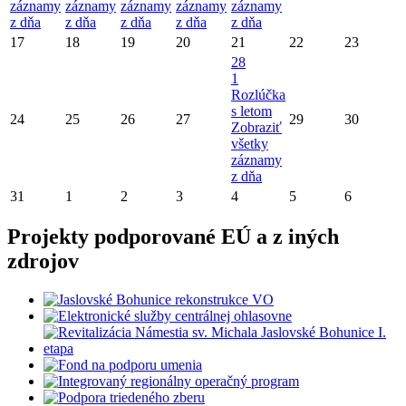
záznamy
záznamy
záznamy
záznamy
záznamy
z dňa
z dňa
z dňa
z dňa
z dňa
17
18
19
20
21
22
23
28
1
Rozlúčka
s letom
24
25
26
27
29
30
Zobraziť
všetky
záznamy
z dňa
31
1
2
3
4
5
6
Projekty podporované EÚ a z iných
zdrojov