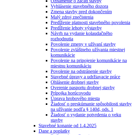
Oznámenie o začatí stavby
Vyhlásenie stavebného dozora
Zmena stavby pred dokončením
Malý zdroj znečistenia
Predĺženie platnosti stavebného povolenia
Predĺženie lehoty výstavby
Návrh na vydanie kolaudačného
rozhodnutia
Povolenie zmeny v užívaní stavby
Povolenie zvláštneho užívania miestnej
komunikácie
Povolenie na pripojenie komunikácie na
miestnu komunikáciu
Povolenie na odstránenie stavby
Stavebné úpravy a udržiavacie práce
Ohlásenie drobnej stavby
Overenie pasportu drobnej stavby
Prípojka horúcovodu
Úprava hrobového miesta
Žiadosť o preskúmanie spôsobilosti stavby
na užívanie podľa § 140d, ods. 1
Žiadosť o vydanie potvrdenia o veku
stavby
Stavebné konanie od 1.4.2025
Dane a poplatky