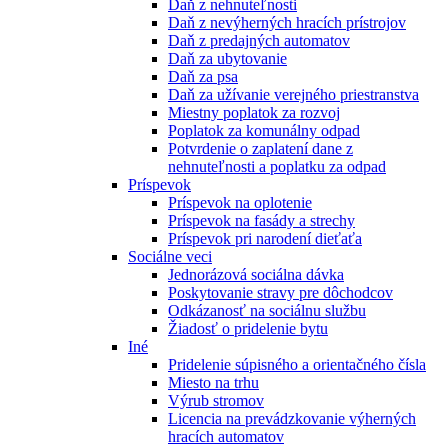
Daň z nehnuteľnosti
Daň z nevýherných hracích prístrojov
Daň z predajných automatov
Daň za ubytovanie
Daň za psa
Daň za užívanie verejného priestranstva
Miestny poplatok za rozvoj
Poplatok za komunálny odpad
Potvrdenie o zaplatení dane z
nehnuteľnosti a poplatku za odpad
Príspevok
Príspevok na oplotenie
Príspevok na fasády a strechy
Príspevok pri narodení dieťaťa
Sociálne veci
Jednorázová sociálna dávka
Poskytovanie stravy pre dôchodcov
Odkázanosť na sociálnu službu
Žiadosť o pridelenie bytu
Iné
Pridelenie súpisného a orientačného čísla
Miesto na trhu
Výrub stromov
Licencia na prevádzkovanie výherných
hracích automatov