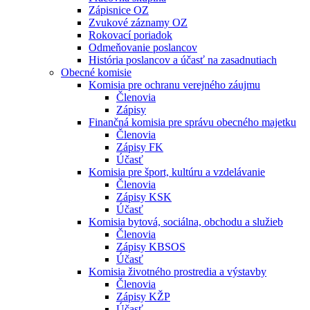
Zápisnice OZ
Zvukové záznamy OZ
Rokovací poriadok
Odmeňovanie poslancov
História poslancov a účasť na zasadnutiach
Obecné komisie
Komisia pre ochranu verejného záujmu
Členovia
Zápisy
Finančná komisia pre správu obecného majetku
Členovia
Zápisy FK
Účasť
Komisia pre šport, kultúru a vzdelávanie
Členovia
Zápisy KSK
Účasť
Komisia bytová, sociálna, obchodu a služieb
Členovia
Zápisy KBSOS
Účasť
Komisia životného prostredia a výstavby
Členovia
Zápisy KŽP
Účasť