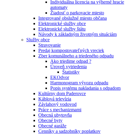
Individuálna licencia na výherné hracie
automaty
Žiadosť o parkovacie miesto
Integrované obslužné miesto občana
Elektronické služby obce
Elektronické služby štátu
Návody k základným životným situáciám
Služby obce
Stravovanie
Predaj kompostovateľných vreciek
Zber komunálneho a triedeného odpadu
Ako triedime odpad ?
Úroveň vytriedenia
Štatistiky
EKOdvor
Harmonogram vývozu odpadu
Popis systému nakladania s odpadom
Kultúrny dom Paderovce
Káblová televízia
Závlahový vodovod
Práce s mechanizmami
Obecná ubytovňa
Obecné byty
Obecné garáže
Cenníky a sadzobníky poplatkov