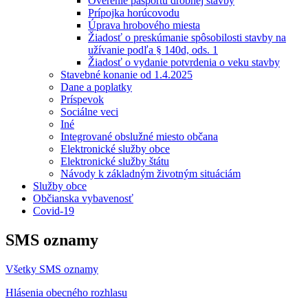
Overenie pasportu drobnej stavby
Prípojka horúcovodu
Úprava hrobového miesta
Žiadosť o preskúmanie spôsobilosti stavby na
užívanie podľa § 140d, ods. 1
Žiadosť o vydanie potvrdenia o veku stavby
Stavebné konanie od 1.4.2025
Dane a poplatky
Príspevok
Sociálne veci
Iné
Integrované obslužné miesto občana
Elektronické služby obce
Elektronické služby štátu
Návody k základným životným situáciám
Služby obce
Občianska vybavenosť
Covid-19
SMS oznamy
Všetky SMS oznamy
Hlásenia obecného rozhlasu