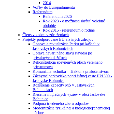
2014
Voľby do Europarlamentu
Referendum
Referendum 2026
Rok 2023 - o možnosti skrátiť volebné
obdobie
Rok 2015 - referendum o rodine
Členstvo obce v združeniach
Projekty podporované EÚ a z iných zdrojov
Obnova a revitalizácia Parku pri kaštieli v
Jaslovských Bohuniciach
Oprava havarijného stavu stavidla po
prívalových dažďoch
Rekonštrukcia spevnených plôch verejného
priestranstva
Komunálna technika – Traktor s príslušenstvom
Záchytné parkovisko popri štátnej ceste III⁄1300 -
Jaslovské Bohunice
Rozšírenie kapacity MŠ v Jaslovských
Bohuniciach
Riešenie migračných výziev v obci Jaslovské
Bohunice
Podpora triedeného zberu odpadov
Modernizácia fyzikálnej a biologickej⁄chemickej
učebne