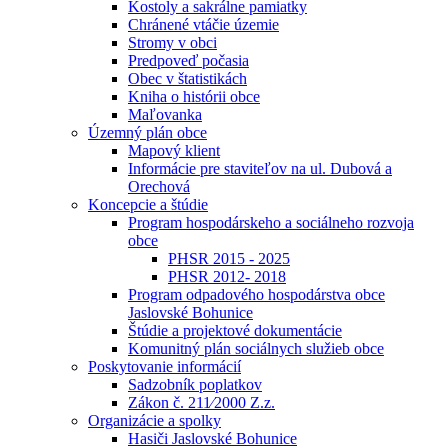
Kostoly a sakrálne pamiatky
Chránené vtáčie územie
Stromy v obci
Predpoveď počasia
Obec v štatistikách
Kniha o histórii obce
Maľovanka
Územný plán obce
Mapový klient
Informácie pre staviteľov na ul. Dubová a
Orechová
Koncepcie a štúdie
Program hospodárskeho a sociálneho rozvoja
obce
PHSR 2015 - 2025
PHSR 2012- 2018
Program odpadového hospodárstva obce
Jaslovské Bohunice
Štúdie a projektové dokumentácie
Komunitný plán sociálnych služieb obce
Poskytovanie informácií
Sadzobník poplatkov
Zákon č. 211⁄2000 Z.z.
Organizácie a spolky
Hasiči Jaslovské Bohunice