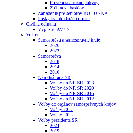
Prevencia a rôzne pokyny
Z činnosti hasičov
Zariadenie pre seniorov BOHUNKA
Poskytovanie dotácií obcou
Civilná ochrana
Výpuste JAVYS
Voľby
Samospráva a samosprávne kraje
2026
2022
Samospráva
2018
2014
2010
Národná rada SR
Voľby do NR SR 2023
Voľby do NR SR 2020
Voľby do NR SR 2016
Voľby do NR SR 2012
Voľby do orgánov samosprávnych krajov
Voľby 2017
Voľby 2013
Voľby prezidenta SR
2024
2019