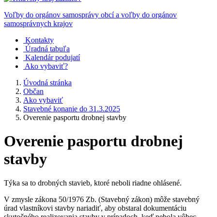
Voľby do orgánov samosprávy obcí a voľby do orgánov
samosprávnych krajov
Kontakty
Úradná tabuľa
Kalendár podujatí
Ako vybaviť?
Úvodná stránka
Občan
Ako vybaviť
Stavebné konanie do 31.3.2025
Overenie pasportu drobnej stavby
Overenie pasportu drobnej
stavby
Týka sa to drobných stavieb, ktoré neboli riadne ohlásené.
V zmysle zákona 50/1976 Zb. (Stavebný zákon) môže stavebný
úrad vlastníkovi stavby nariadiť, aby obstaral dokumentáciu
skutočného realizovania stavby v prípadoch, keď nebola vôbec