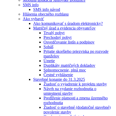
Mobilná aplikácia Jaslovské Bohunice
SMS info
SMS info návod
Hlásenia obecného rozhlasu
Ako vybaviť
Ako komunikovať s úradom elektronicky?
Matričný úrad a evidencia obyvateľov
Trvalý pobyt
Prechodný pobyt
Osvedčovanie listín a podpisov
Sobáš
Prijatie skoršieho priezviska po rozvode
manželov
Úmrtie
Duplikáty matričných dokladov
Splnomocnenie, plná moc
Čestné vyhlásenie
Stavebné konanie do 31.3.2025
Žiadosť o vyjadrenie k projektu stavby
Návrh na vydanie rozhodnutia o
umiestnení stavby
Predĺženie platnosti a zmena územného
rozhodnutia
Žiadosť o stavebné (dodatočné stavebné)
povolenie stavby