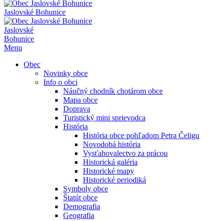
Jaslovské Bohunice
Jaslovské
Bohunice
Menu
Obec
Novinky obce
Info o obci
Náučný chodník chotárom obce
Mapa obce
Doprava
Turistický mini sprievodca
História
História obce pohľadom Petra Čeligu
Novodobá história
Vysťahovalectvo za prácou
Historická galéria
Historické mapy
Historické periodiká
Symboly obce
Štatút obce
Demografia
Geografia