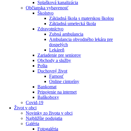
Splašková kanalizácia
Občianska vybavenosť
Školstvo
Základná škola s materskou školou
Základná umelecká škola
Zdravotníctvo
Zubná ambulancia
Ambulancia obvodného lekára pre
dospelých
Lekáreň
Zariadenie pre seniorov
Obchody a služby
Pošta
Duchovný život
Farnosť
Online cintoríny
Bankomat
Pripojenie na internet
Balíkoboxy
Covid-19
Život v obci
Novinky zo života v obci
Najbližšie podujatia
Galéria
Fotogaléria