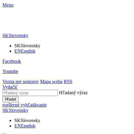
Menu
SK
Slovensky
SK
Slovensky
EN
English
Facebook
Youtube
Verzia pre seniorov
Mapa webu
RSS
Vytlačiť
Hľadaný výraz
Hľadať
rozšírené vyhľadávanie
SK
Slovensky
SK
Slovensky
EN
English