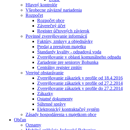
Hlavný kontrolór
Všeobecne záväzné nariadenia
Rozpočet
Rozpočet obce
Záverečný účet
Register účtovných závierok
Povinné zverejňovanie informácií
Faktúry, zmluvy a objednávky
Predaj a prenájom majetku
Štandardy kvality - odpadová voda
Zverejňovanie v oblasti komunálneho odpadu
Zariadenie pre seniorov Bohunka
Centrálny register zmlúv
Verejné obstarávanie
Zverejňovanie zákaziek v profile od 18.4.2016
Zverejňovanie zákaziek v profile od 27.2.2014
Zverejňovanie zákaziek v profile do 27.2.2014
Zákazky
Ostatné dokumenty
Súhrnné správy
Elektronický kontraktačný systém
Zásady hospodárenia s majetkom obce
Občan
Oznamy