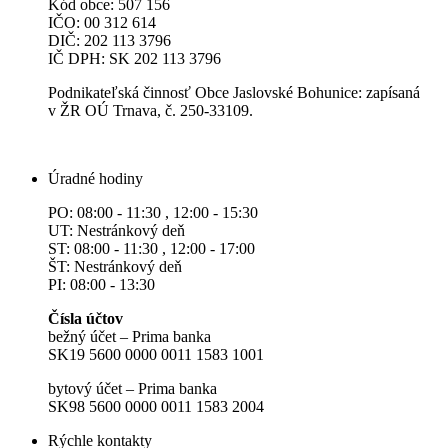
Kód obce: 507 156
IČO: 00 312 614
DIČ: 202 113 3796
IČ DPH: SK 202 113 3796
Podnikateľská činnosť Obce Jaslovské Bohunice: zapísaná
v ŽR OÚ Trnava, č. 250-33109.
Úradné hodiny
PO: 08:00 - 11:30 , 12:00 - 15:30
UT: Nestránkový deň
ST: 08:00 - 11:30 , 12:00 - 17:00
ŠT: Nestránkový deň
PI: 08:00 - 13:30
Čísla účtov
bežný účet – Prima banka
SK19 5600 0000 0011 1583 1001
bytový účet – Prima banka
SK98 5600 0000 0011 1583 2004
Rýchle kontakty