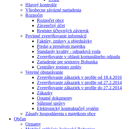
Hlavný kontrolór
Všeobecne záväzné nariadenia
Rozpočet
Rozpočet obce
Záverečný účet
Register účtovných závierok
Povinné zverejňovanie informácií
Faktúry, zmluvy a objednávky
Predaj a prenájom majetku
Štandardy kvality - odpadová voda
Zverejňovanie v oblasti komunálneho odpadu
Zariadenie pre seniorov Bohunka
Centrálny register zmlúv
Verejné obstarávanie
Zverejňovanie zákaziek v profile od 18.4.2016
Zverejňovanie zákaziek v profile od 27.2.2014
Zverejňovanie zákaziek v profile do 27.2.2014
Zákazky
Ostatné dokumenty
Súhrnné správy
Elektronický kontraktačný systém
Zásady hospodárenia s majetkom obce
Občan
Oznamy