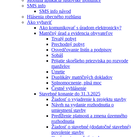
Mobilná aplikácia Jaslovské Bohunice
SMS info
SMS info návod
Hlásenia obecného rozhlasu
Ako vybaviť
Ako komunikovať s úradom elektronicky?
Matričný úrad a evidencia obyvateľov
Trvalý pobyt
Prechodný pobyt
Osvedčovanie listín a podpisov
Sobáš
Prijatie skoršieho priezviska po rozvode
manželov
Úmrtie
Duplikáty matričných dokladov
Splnomocnenie, plná moc
Čestné vyhlásenie
Stavebné konanie do 31.3.2025
Žiadosť o vyjadrenie k projektu stavby
Návrh na vydanie rozhodnutia o
umiestnení stavby
Predĺženie platnosti a zmena územného
rozhodnutia
Žiadosť o stavebné (dodatočné stavebné)
povolenie stavby