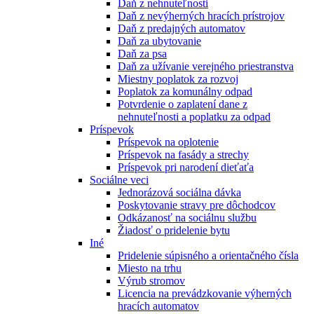
Daň z nehnuteľnosti
Daň z nevýherných hracích prístrojov
Daň z predajných automatov
Daň za ubytovanie
Daň za psa
Daň za užívanie verejného priestranstva
Miestny poplatok za rozvoj
Poplatok za komunálny odpad
Potvrdenie o zaplatení dane z
nehnuteľnosti a poplatku za odpad
Príspevok
Príspevok na oplotenie
Príspevok na fasády a strechy
Príspevok pri narodení dieťaťa
Sociálne veci
Jednorázová sociálna dávka
Poskytovanie stravy pre dôchodcov
Odkázanosť na sociálnu službu
Žiadosť o pridelenie bytu
Iné
Pridelenie súpisného a orientačného čísla
Miesto na trhu
Výrub stromov
Licencia na prevádzkovanie výherných
hracích automatov