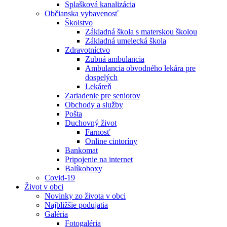
Splašková kanalizácia
Občianska vybavenosť
Školstvo
Základná škola s materskou školou
Základná umelecká škola
Zdravotníctvo
Zubná ambulancia
Ambulancia obvodného lekára pre
dospelých
Lekáreň
Zariadenie pre seniorov
Obchody a služby
Pošta
Duchovný život
Farnosť
Online cintoríny
Bankomat
Pripojenie na internet
Balíkoboxy
Covid-19
Život v obci
Novinky zo života v obci
Najbližšie podujatia
Galéria
Fotogaléria