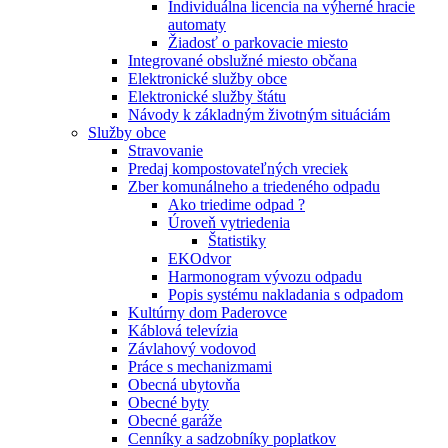
Individuálna licencia na výherné hracie
automaty
Žiadosť o parkovacie miesto
Integrované obslužné miesto občana
Elektronické služby obce
Elektronické služby štátu
Návody k základným životným situáciám
Služby obce
Stravovanie
Predaj kompostovateľných vreciek
Zber komunálneho a triedeného odpadu
Ako triedime odpad ?
Úroveň vytriedenia
Štatistiky
EKOdvor
Harmonogram vývozu odpadu
Popis systému nakladania s odpadom
Kultúrny dom Paderovce
Káblová televízia
Závlahový vodovod
Práce s mechanizmami
Obecná ubytovňa
Obecné byty
Obecné garáže
Cenníky a sadzobníky poplatkov