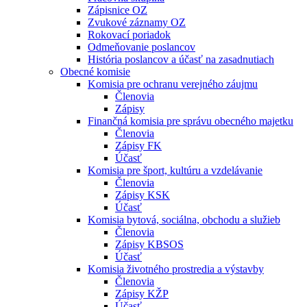
Zápisnice OZ
Zvukové záznamy OZ
Rokovací poriadok
Odmeňovanie poslancov
História poslancov a účasť na zasadnutiach
Obecné komisie
Komisia pre ochranu verejného záujmu
Členovia
Zápisy
Finančná komisia pre správu obecného majetku
Členovia
Zápisy FK
Účasť
Komisia pre šport, kultúru a vzdelávanie
Členovia
Zápisy KSK
Účasť
Komisia bytová, sociálna, obchodu a služieb
Členovia
Zápisy KBSOS
Účasť
Komisia životného prostredia a výstavby
Členovia
Zápisy KŽP
Účasť