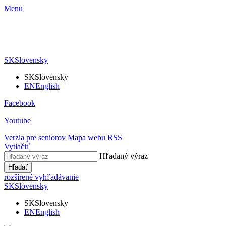
Menu
SK
Slovensky
SK
Slovensky
EN
English
Facebook
Youtube
Verzia pre seniorov
Mapa webu
RSS
Vytlačiť
Hľadaný výraz
Hľadať
rozšírené vyhľadávanie
SK
Slovensky
SK
Slovensky
EN
English