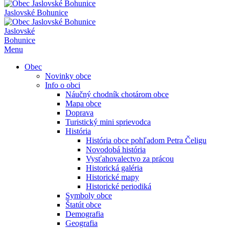
Jaslovské Bohunice
Jaslovské
Bohunice
Menu
Obec
Novinky obce
Info o obci
Náučný chodník chotárom obce
Mapa obce
Doprava
Turistický mini sprievodca
História
História obce pohľadom Petra Čeligu
Novodobá história
Vysťahovalectvo za prácou
Historická galéria
Historické mapy
Historické periodiká
Symboly obce
Štatút obce
Demografia
Geografia