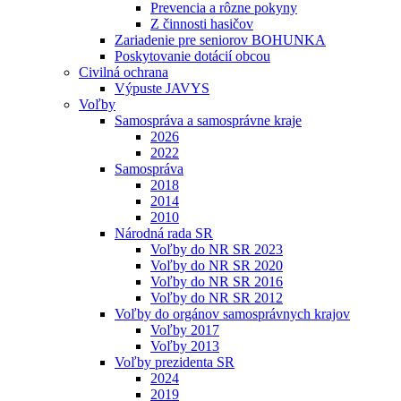
Prevencia a rôzne pokyny
Z činnosti hasičov
Zariadenie pre seniorov BOHUNKA
Poskytovanie dotácií obcou
Civilná ochrana
Výpuste JAVYS
Voľby
Samospráva a samosprávne kraje
2026
2022
Samospráva
2018
2014
2010
Národná rada SR
Voľby do NR SR 2023
Voľby do NR SR 2020
Voľby do NR SR 2016
Voľby do NR SR 2012
Voľby do orgánov samosprávnych krajov
Voľby 2017
Voľby 2013
Voľby prezidenta SR
2024
2019