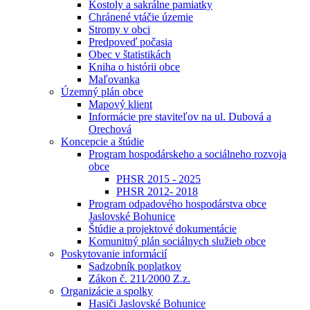
Kostoly a sakrálne pamiatky
Chránené vtáčie územie
Stromy v obci
Predpoveď počasia
Obec v štatistikách
Kniha o histórii obce
Maľovanka
Územný plán obce
Mapový klient
Informácie pre staviteľov na ul. Dubová a
Orechová
Koncepcie a štúdie
Program hospodárskeho a sociálneho rozvoja
obce
PHSR 2015 - 2025
PHSR 2012- 2018
Program odpadového hospodárstva obce
Jaslovské Bohunice
Štúdie a projektové dokumentácie
Komunitný plán sociálnych služieb obce
Poskytovanie informácií
Sadzobník poplatkov
Zákon č. 211⁄2000 Z.z.
Organizácie a spolky
Hasiči Jaslovské Bohunice