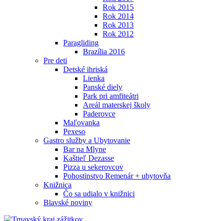
Rok 2015
Rok 2014
Rok 2013
Rok 2012
Paragliding
Brazília 2016
Pre deti
Detské ihriská
Lienka
Panské diely
Park pri amfiteátri
Areál materskej školy
Paderovce
Maľovanka
Pexeso
Gastro služby a Ubytovanie
Bar na Mlyne
Kaštieľ Dezasse
Pizza u sekerovcov
Pohostinstvo Remenár + ubytovňa
Knižnica
Čo sa udialo v knižnici
Blavské noviny