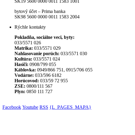
SK19 5600 0000 0011 1583 1001
bytový účet – Prima banka
SK98 5600 0000 0011 1583 2004
Rýchle kontakty
Pokladňa, sociálne veci, byty:
033/5571 026
Matrika:
033/5571 029
Nahlasovanie porúch:
033/5571 030
Kultúra:
033/5571 024
Hasiči:
0908/799 055
Káblovka:
0949/866 751, 0915/706 055
Vodárne:
033/596 6182
Horúcovod:
033/59 72 955
ZSE:
0800/111 567
Plyn:
0850 111 727
Facebook
Youtube
RSS
{L_PAGES_MAPA}