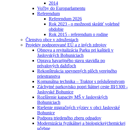
2014
Voľby do Europarlamentu
Referendum
Referendum 2026
Rok 2023 - o možnosti skrátiť volebné
obdobie
Rok 2015 - referendum o rodine
Členstvo obce v združeniach
Projekty podporované EÚ a z iných zdrojov
Obnova a revitalizácia Parku pri kaštieli v
Jaslovských Bohuniciach
Oprava havarijného stavu stavidla po
prívalových dažďoch
Rekonštrukcia spevnených plôch verejného
priestranstva
Komunálna technika – Traktor s príslušenstvom
Záchytné parkovisko popri štátnej ceste III⁄1300 -
Jaslovské Bohunice
Rozšírenie kapacity MŠ v Jaslovských
Bohuniciach
Riešenie migračných výziev v obci Jaslovské
Bohunice
Podpora triedeného zberu odpadov
Modernizácia fyzikálnej a biologickej⁄chemickej
učebne