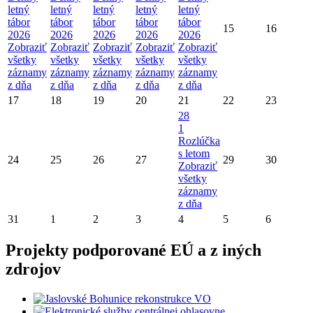
letný
letný
letný
letný
letný
tábor
tábor
tábor
tábor
tábor
15
16
2026
2026
2026
2026
2026
Zobraziť
Zobraziť
Zobraziť
Zobraziť
Zobraziť
všetky
všetky
všetky
všetky
všetky
záznamy
záznamy
záznamy
záznamy
záznamy
z dňa
z dňa
z dňa
z dňa
z dňa
17
18
19
20
21
22
23
28
1
Rozlúčka
s letom
24
25
26
27
29
30
Zobraziť
všetky
záznamy
z dňa
31
1
2
3
4
5
6
Projekty podporované EÚ a z iných
zdrojov