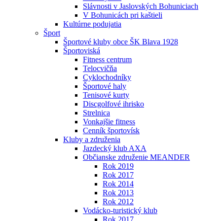
Slávnosti v Jaslovských Bohuniciach
V Bohunicách pri kaštieli
Kultúrne podujatia
Šport
Športové kluby obce ŠK Blava 1928
Športoviská
Fitness centrum
Telocvičňa
Cyklochodníky
Športové haly
Tenisové kurty
Discgolfové ihrisko
Strelnica
Vonkajšie fitness
Cenník športovísk
Kluby a združenia
Jazdecký klub AXA
Občianske združenie MEANDER
Rok 2019
Rok 2017
Rok 2014
Rok 2013
Rok 2012
Vodácko-turistický klub
Rok 2017