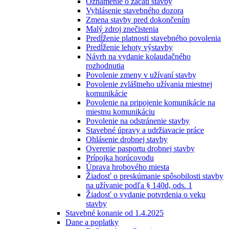
Oznámenie o začatí stavby
Vyhlásenie stavebného dozora
Zmena stavby pred dokončením
Malý zdroj znečistenia
Predĺženie platnosti stavebného povolenia
Predĺženie lehoty výstavby
Návrh na vydanie kolaudačného
rozhodnutia
Povolenie zmeny v užívaní stavby
Povolenie zvláštneho užívania miestnej
komunikácie
Povolenie na pripojenie komunikácie na
miestnu komunikáciu
Povolenie na odstránenie stavby
Stavebné úpravy a udržiavacie práce
Ohlásenie drobnej stavby
Overenie pasportu drobnej stavby
Prípojka horúcovodu
Úprava hrobového miesta
Žiadosť o preskúmanie spôsobilosti stavby
na užívanie podľa § 140d, ods. 1
Žiadosť o vydanie potvrdenia o veku
stavby
Stavebné konanie od 1.4.2025
Dane a poplatky