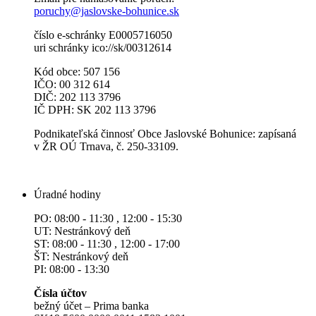
poruchy@jaslovske-bohunice.sk
číslo e-schránky E0005716050
uri schránky ico://sk/00312614
Kód obce: 507 156
IČO: 00 312 614
DIČ: 202 113 3796
IČ DPH: SK 202 113 3796
Podnikateľská činnosť Obce Jaslovské Bohunice: zapísaná
v ŽR OÚ Trnava, č. 250-33109.
Úradné hodiny
PO: 08:00 - 11:30 , 12:00 - 15:30
UT: Nestránkový deň
ST: 08:00 - 11:30 , 12:00 - 17:00
ŠT: Nestránkový deň
PI: 08:00 - 13:30
Čísla účtov
bežný účet – Prima banka