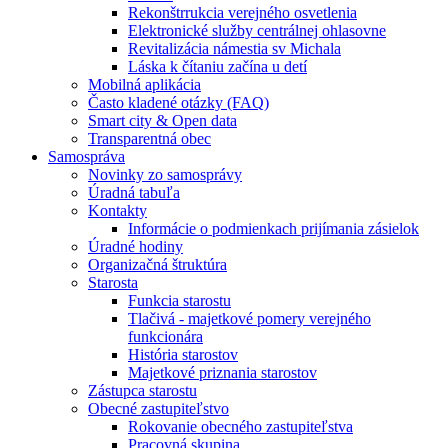
Rekonštrrukcia verejného osvetlenia
Elektronické služby centrálnej ohlasovne
Revitalizácia námestia sv Michala
Láska k čítaniu začína u detí
Mobilná aplikácia
Často kladené otázky (FAQ)
Smart city & Open data
Transparentná obec
Samospráva
Novinky zo samosprávy
Úradná tabuľa
Kontakty
Informácie o podmienkach prijímania zásielok
Úradné hodiny
Organizačná štruktúra
Starosta
Funkcia starostu
Tlačivá - majetkové pomery verejného
funkcionára
História starostov
Majetkové priznania starostov
Zástupca starostu
Obecné zastupiteľstvo
Rokovanie obecného zastupiteľstva
Pracovná skupina