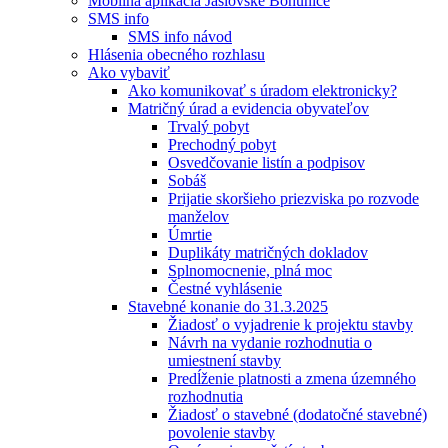
Mobilná aplikácia Jaslovské Bohunice
SMS info
SMS info návod
Hlásenia obecného rozhlasu
Ako vybaviť
Ako komunikovať s úradom elektronicky?
Matričný úrad a evidencia obyvateľov
Trvalý pobyt
Prechodný pobyt
Osvedčovanie listín a podpisov
Sobáš
Prijatie skoršieho priezviska po rozvode
manželov
Úmrtie
Duplikáty matričných dokladov
Splnomocnenie, plná moc
Čestné vyhlásenie
Stavebné konanie do 31.3.2025
Žiadosť o vyjadrenie k projektu stavby
Návrh na vydanie rozhodnutia o
umiestnení stavby
Predĺženie platnosti a zmena územného
rozhodnutia
Žiadosť o stavebné (dodatočné stavebné)
povolenie stavby