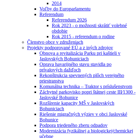
2014
Voľby do Europarlamentu
Referendum
Referendum 2026
Rok 2023 - o možnosti skrátiť volebné
obdobie
Rok 2015 - referendum o rodine
Členstvo obce v združeniach
Projekty podporované EÚ a z iných zdrojov
Obnova a revitalizácia Parku pri kaštieli v
Jaslovských Bohuniciach
Oprava havarijného stavu stavidla po
prívalových dažďoch
Rekonštrukcia spevnených plôch verejného
priestranstva
Komunálna technika – Traktor s príslušenstvom
Záchytné parkovisko popri štátnej ceste III⁄1300 -
Jaslovské Bohunice
Rozšírenie kapacity MŠ v Jaslovských
Bohuniciach
Riešenie migračných výziev v obci Jaslovské
Bohunice
Podpora triedeného zberu odpadov
Modernizácia fyzikálnej a biologickej⁄chemickej
učebne