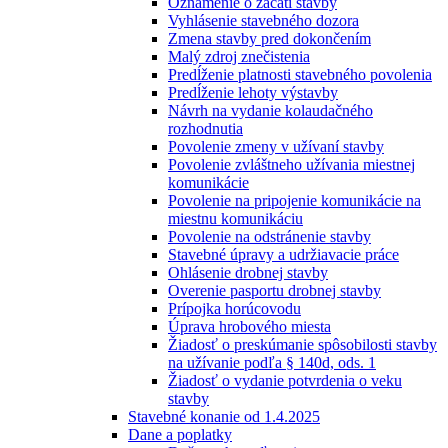
Oznámenie o začatí stavby
Vyhlásenie stavebného dozora
Zmena stavby pred dokončením
Malý zdroj znečistenia
Predĺženie platnosti stavebného povolenia
Predĺženie lehoty výstavby
Návrh na vydanie kolaudačného
rozhodnutia
Povolenie zmeny v užívaní stavby
Povolenie zvláštneho užívania miestnej
komunikácie
Povolenie na pripojenie komunikácie na
miestnu komunikáciu
Povolenie na odstránenie stavby
Stavebné úpravy a udržiavacie práce
Ohlásenie drobnej stavby
Overenie pasportu drobnej stavby
Prípojka horúcovodu
Úprava hrobového miesta
Žiadosť o preskúmanie spôsobilosti stavby
na užívanie podľa § 140d, ods. 1
Žiadosť o vydanie potvrdenia o veku
stavby
Stavebné konanie od 1.4.2025
Dane a poplatky