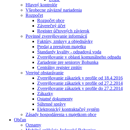
Hlavný kontrolór
Všeobecne záväzné nariadenia
Rozpočet
Rozpočet obce
Záverečný účet
Register účtovných závierok
Povinné zverejňovanie informácií
Faktúry, zmluvy a objednávky
Predaj a prenájom majetku
Štandardy kvality - odpadová voda
Zverejňovanie v oblasti komunálneho odpadu
Zariadenie pre seniorov Bohunka
Centrálny register zmlúv
Verejné obstarávanie
Zverejňovanie zákaziek v profile od 18.4.2016
Zverejňovanie zákaziek v profile od 27.2.2014
Zverejňovanie zákaziek v profile do 27.2.2014
Zákazky
Ostatné dokumenty
Súhrnné správy
Elektronický kontraktačný systém
Zásady hospodárenia s majetkom obce
Občan
Oznamy