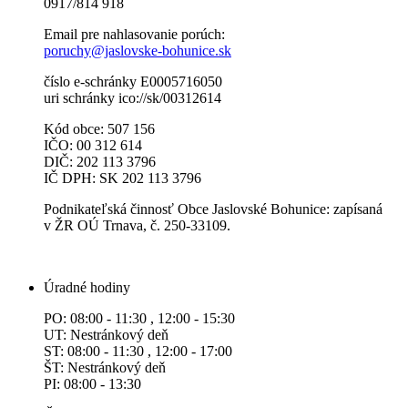
0917/814 918
Email pre nahlasovanie porúch:
poruchy@jaslovske-bohunice.sk
číslo e-schránky E0005716050
uri schránky ico://sk/00312614
Kód obce: 507 156
IČO: 00 312 614
DIČ: 202 113 3796
IČ DPH: SK 202 113 3796
Podnikateľská činnosť Obce Jaslovské Bohunice: zapísaná
v ŽR OÚ Trnava, č. 250-33109.
Úradné hodiny
PO: 08:00 - 11:30 , 12:00 - 15:30
UT: Nestránkový deň
ST: 08:00 - 11:30 , 12:00 - 17:00
ŠT: Nestránkový deň
PI: 08:00 - 13:30