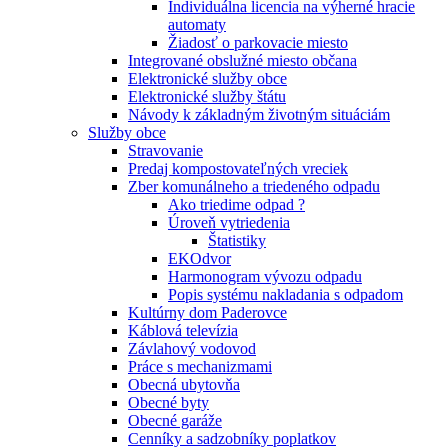
Individuálna licencia na výherné hracie
automaty
Žiadosť o parkovacie miesto
Integrované obslužné miesto občana
Elektronické služby obce
Elektronické služby štátu
Návody k základným životným situáciám
Služby obce
Stravovanie
Predaj kompostovateľných vreciek
Zber komunálneho a triedeného odpadu
Ako triedime odpad ?
Úroveň vytriedenia
Štatistiky
EKOdvor
Harmonogram vývozu odpadu
Popis systému nakladania s odpadom
Kultúrny dom Paderovce
Káblová televízia
Závlahový vodovod
Práce s mechanizmami
Obecná ubytovňa
Obecné byty
Obecné garáže
Cenníky a sadzobníky poplatkov