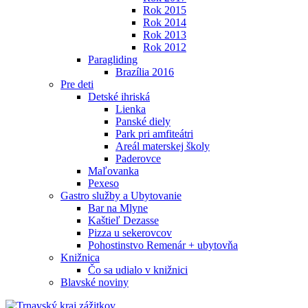
Rok 2015
Rok 2014
Rok 2013
Rok 2012
Paragliding
Brazília 2016
Pre deti
Detské ihriská
Lienka
Panské diely
Park pri amfiteátri
Areál materskej školy
Paderovce
Maľovanka
Pexeso
Gastro služby a Ubytovanie
Bar na Mlyne
Kaštieľ Dezasse
Pizza u sekerovcov
Pohostinstvo Remenár + ubytovňa
Knižnica
Čo sa udialo v knižnici
Blavské noviny