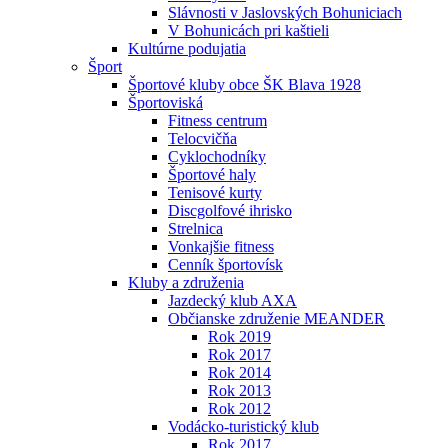
Slávnosti v Jaslovských Bohuniciach
V Bohunicách pri kaštieli
Kultúrne podujatia
Šport
Športové kluby obce ŠK Blava 1928
Športoviská
Fitness centrum
Telocvičňa
Cyklochodníky
Športové haly
Tenisové kurty
Discgolfové ihrisko
Strelnica
Vonkajšie fitness
Cenník športovísk
Kluby a združenia
Jazdecký klub AXA
Občianske združenie MEANDER
Rok 2019
Rok 2017
Rok 2014
Rok 2013
Rok 2012
Vodácko-turistický klub
Rok 2017