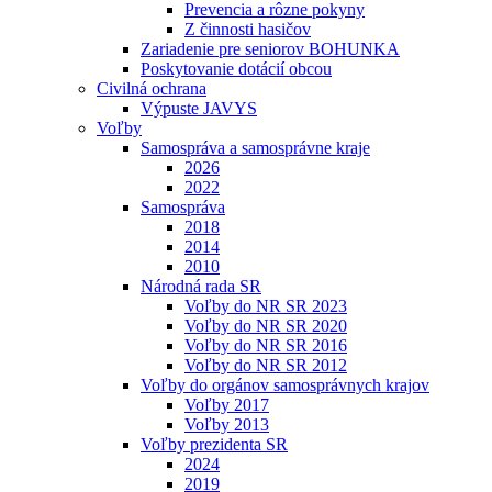
Prevencia a rôzne pokyny
Z činnosti hasičov
Zariadenie pre seniorov BOHUNKA
Poskytovanie dotácií obcou
Civilná ochrana
Výpuste JAVYS
Voľby
Samospráva a samosprávne kraje
2026
2022
Samospráva
2018
2014
2010
Národná rada SR
Voľby do NR SR 2023
Voľby do NR SR 2020
Voľby do NR SR 2016
Voľby do NR SR 2012
Voľby do orgánov samosprávnych krajov
Voľby 2017
Voľby 2013
Voľby prezidenta SR
2024
2019