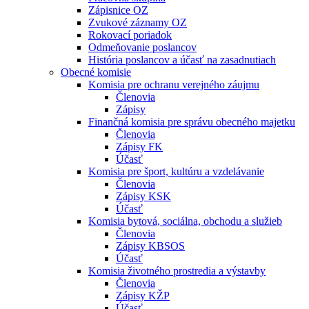
Zápisnice OZ
Zvukové záznamy OZ
Rokovací poriadok
Odmeňovanie poslancov
História poslancov a účasť na zasadnutiach
Obecné komisie
Komisia pre ochranu verejného záujmu
Členovia
Zápisy
Finančná komisia pre správu obecného majetku
Členovia
Zápisy FK
Účasť
Komisia pre šport, kultúru a vzdelávanie
Členovia
Zápisy KSK
Účasť
Komisia bytová, sociálna, obchodu a služieb
Členovia
Zápisy KBSOS
Účasť
Komisia životného prostredia a výstavby
Členovia
Zápisy KŽP
Účasť