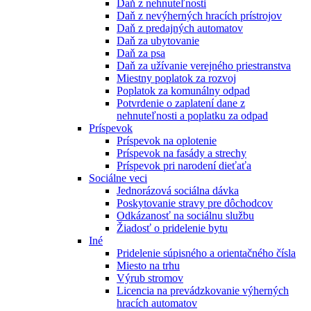
Daň z nehnuteľnosti
Daň z nevýherných hracích prístrojov
Daň z predajných automatov
Daň za ubytovanie
Daň za psa
Daň za užívanie verejného priestranstva
Miestny poplatok za rozvoj
Poplatok za komunálny odpad
Potvrdenie o zaplatení dane z
nehnuteľnosti a poplatku za odpad
Príspevok
Príspevok na oplotenie
Príspevok na fasády a strechy
Príspevok pri narodení dieťaťa
Sociálne veci
Jednorázová sociálna dávka
Poskytovanie stravy pre dôchodcov
Odkázanosť na sociálnu službu
Žiadosť o pridelenie bytu
Iné
Pridelenie súpisného a orientačného čísla
Miesto na trhu
Výrub stromov
Licencia na prevádzkovanie výherných
hracích automatov