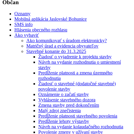
Občan
Oznamy
Mobilná aplikácia Jaslovské Bohunice
SMS info
Hlásenia obecného rozhlasu
Ako vybaviť
Ako komunikovať s úradom elektronicky?
Matričný úrad a evidencia obyvateľov
Stavebné konanie do 31.3.2025
Žiadosť o vyjadrenie k projektu stavby
Návrh na vydanie rozhodnutia o umiestnení
stavby
Predĺženie platnosti a zmena územného
rozhodnutia
Žiadosť o stavebné (dodatočné stavebné)
povolenie stavby
Oznámenie o začatí stavby
Vyhlásenie stavebného dozora
Zmena stavby pred dokončením
Malý zdroj znečistenia
Predĺženie platnosti stavebného povolenia
Predĺženie lehoty výstavby
Návrh na vydanie kolaudačného rozhodnutia
Povolenie zmeny v užívaní stavby