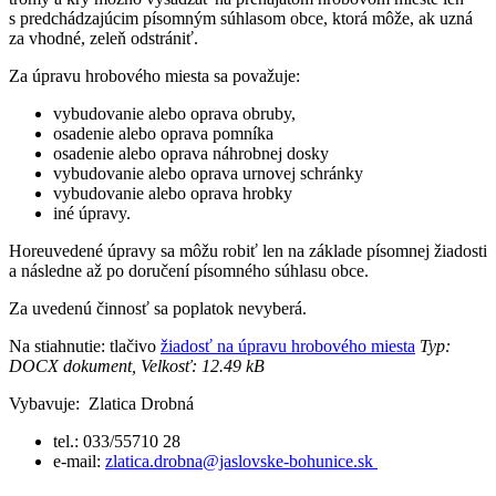
s predchádzajúcim písomným súhlasom obce, ktorá môže, ak uzná
za vhodné, zeleň odstrániť.
Za úpravu hrobového miesta sa považuje:
vybudovanie alebo oprava obruby,
osadenie alebo oprava pomníka
osadenie alebo oprava náhrobnej dosky
vybudovanie alebo oprava urnovej schránky
vybudovanie alebo oprava hrobky
iné úpravy.
Horeuvedené úpravy sa môžu robiť len na základe písomnej žiadosti
a následne až po doručení písomného súhlasu obce.
Za uvedenú činnosť sa poplatok nevyberá.
Na stiahnutie: tlačivo
žiadosť na úpravu hrobového miesta
Typ:
DOCX dokument, Velkosť: 12.49 kB
Vybavuje: Zlatica Drobná
tel.: 033/55710 28
e-mail:
zlatica.drobna@jaslovske-bohunice.sk