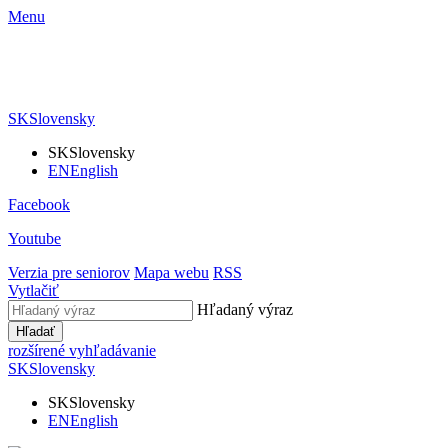
Menu
SK
Slovensky
SK
Slovensky
EN
English
Facebook
Youtube
Verzia pre seniorov
Mapa webu
RSS
Vytlačiť
Hľadaný výraz
Hľadať
rozšírené vyhľadávanie
SK
Slovensky
SK
Slovensky
EN
English