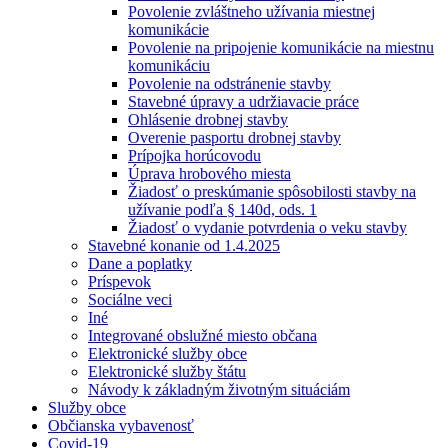
Povolenie zvláštneho užívania miestnej
komunikácie
Povolenie na pripojenie komunikácie na miestnu
komunikáciu
Povolenie na odstránenie stavby
Stavebné úpravy a udržiavacie práce
Ohlásenie drobnej stavby
Overenie pasportu drobnej stavby
Prípojka horúcovodu
Úprava hrobového miesta
Žiadosť o preskúmanie spôsobilosti stavby na
užívanie podľa § 140d, ods. 1
Žiadosť o vydanie potvrdenia o veku stavby
Stavebné konanie od 1.4.2025
Dane a poplatky
Príspevok
Sociálne veci
Iné
Integrované obslužné miesto občana
Elektronické služby obce
Elektronické služby štátu
Návody k základným životným situáciám
Služby obce
Občianska vybavenosť
Covid-19