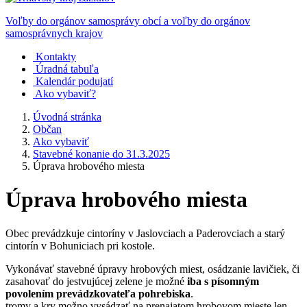
Voľby do orgánov samosprávy obcí a voľby do orgánov
samosprávnych krajov
Kontakty
Úradná tabuľa
Kalendár podujatí
Ako vybaviť?
Úvodná stránka
Občan
Ako vybaviť
Stavebné konanie do 31.3.2025
Úprava hrobového miesta
Úprava hrobového miesta
Obec prevádzkuje cintoríny v Jaslovciach a Paderovciach a starý
cintorín v Bohuniciach pri kostole.
Vykonávať stavebné úpravy hrobových miest, osádzanie lavičiek, či
zasahovať do jestvujúcej zelene je možné
iba s písomným
povolením prevádzkovateľa pohrebiska
.
tromy a kry možno vysádzať na prenajatom hrobovom mieste len