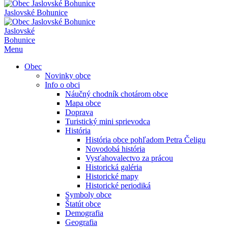
Jaslovské Bohunice
Jaslovské
Bohunice
Menu
Obec
Novinky obce
Info o obci
Náučný chodník chotárom obce
Mapa obce
Doprava
Turistický mini sprievodca
História
História obce pohľadom Petra Čeligu
Novodobá história
Vysťahovalectvo za prácou
Historická galéria
Historické mapy
Historické periodiká
Symboly obce
Štatút obce
Demografia
Geografia