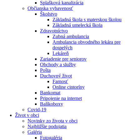
Splašková kanalizácia
Občianska vybavenosť
Školstvo
Základná škola s materskou školou
Základná umelecká škola
Zdravotníctvo
Zubná ambulancia
Ambulancia obvodného lekára pre
dospelých
Lekáreň
Zariadenie pre seniorov
Obchody a služby
Pošta
Duchovný život
Farnosť
Online cintoríny
Bankomat
Pripojenie na internet
Balíkoboxy
Covid-19
Život v obci
Novinky zo života v obci
Najbližšie podujatia
Galéria
Fotogaléria