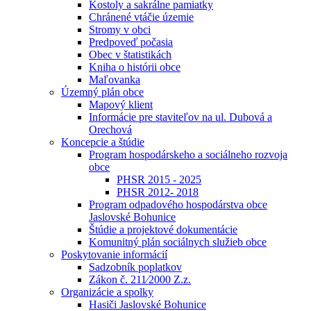
Kostoly a sakrálne pamiatky
Chránené vtáčie územie
Stromy v obci
Predpoveď počasia
Obec v štatistikách
Kniha o histórii obce
Maľovanka
Územný plán obce
Mapový klient
Informácie pre staviteľov na ul. Dubová a
Orechová
Koncepcie a štúdie
Program hospodárskeho a sociálneho rozvoja
obce
PHSR 2015 - 2025
PHSR 2012- 2018
Program odpadového hospodárstva obce
Jaslovské Bohunice
Štúdie a projektové dokumentácie
Komunitný plán sociálnych služieb obce
Poskytovanie informácií
Sadzobník poplatkov
Zákon č. 211⁄2000 Z.z.
Organizácie a spolky
Hasiči Jaslovské Bohunice