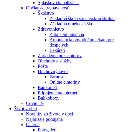
Splašková kanalizácia
Občianska vybavenosť
Školstvo
Základná škola s materskou školou
Základná umelecká škola
Zdravotníctvo
Zubná ambulancia
Ambulancia obvodného lekára pre
dospelých
Lekáreň
Zariadenie pre seniorov
Obchody a služby
Pošta
Duchovný život
Farnosť
Online cintoríny
Bankomat
Pripojenie na internet
Balíkoboxy
Covid-19
Život v obci
Novinky zo života v obci
Najbližšie podujatia
Galéria
Fotogaléria