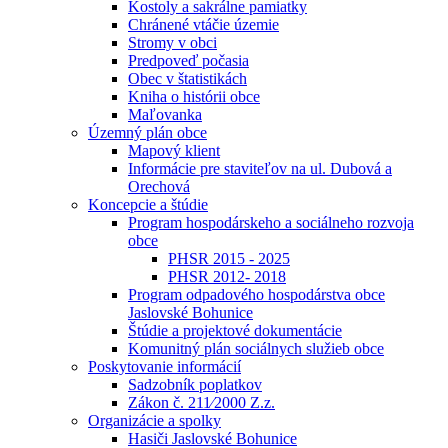
Kostoly a sakrálne pamiatky
Chránené vtáčie územie
Stromy v obci
Predpoveď počasia
Obec v štatistikách
Kniha o histórii obce
Maľovanka
Územný plán obce
Mapový klient
Informácie pre staviteľov na ul. Dubová a
Orechová
Koncepcie a štúdie
Program hospodárskeho a sociálneho rozvoja
obce
PHSR 2015 - 2025
PHSR 2012- 2018
Program odpadového hospodárstva obce
Jaslovské Bohunice
Štúdie a projektové dokumentácie
Komunitný plán sociálnych služieb obce
Poskytovanie informácií
Sadzobník poplatkov
Zákon č. 211⁄2000 Z.z.
Organizácie a spolky
Hasiči Jaslovské Bohunice