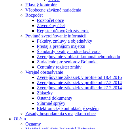
Hlavný kontrolór
Všeobecne záväzné nariadenia
Rozpočet
Rozpočet obce
Záverečný účet
Register účtovných závierok
Povinné zverejňovanie informácií
Faktúry, zmluvy a objednávky
Predaj a prenájom majetku
Štandardy kvality - odpadová voda
Zverejňovanie v oblasti komunálneho odpadu
Zariadenie pre seniorov Bohunka
Centrálny register zmlúv
Verejné obstarávanie
Zverejňovanie zákaziek v profile od 18.4.2016
Zverejňovanie zákaziek v profile od 27.2.2014
Zverejňovanie zákaziek v profile do 27.2.2014
Zákazky
Ostatné dokumenty
Súhrnné správy
Elektronický kontraktačný systém
Zásady hospodárenia s majetkom obce
Občan
Oznamy