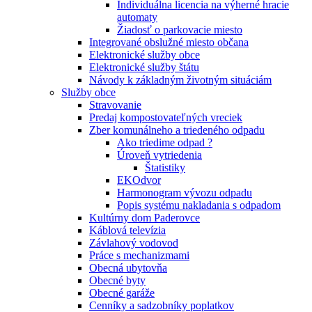
Individuálna licencia na výherné hracie
automaty
Žiadosť o parkovacie miesto
Integrované obslužné miesto občana
Elektronické služby obce
Elektronické služby štátu
Návody k základným životným situáciám
Služby obce
Stravovanie
Predaj kompostovateľných vreciek
Zber komunálneho a triedeného odpadu
Ako triedime odpad ?
Úroveň vytriedenia
Štatistiky
EKOdvor
Harmonogram vývozu odpadu
Popis systému nakladania s odpadom
Kultúrny dom Paderovce
Káblová televízia
Závlahový vodovod
Práce s mechanizmami
Obecná ubytovňa
Obecné byty
Obecné garáže
Cenníky a sadzobníky poplatkov