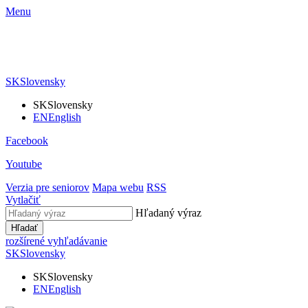
Menu
SK
Slovensky
SK
Slovensky
EN
English
Facebook
Youtube
Verzia pre seniorov
Mapa webu
RSS
Vytlačiť
Hľadaný výraz
Hľadať
rozšírené vyhľadávanie
SK
Slovensky
SK
Slovensky
EN
English