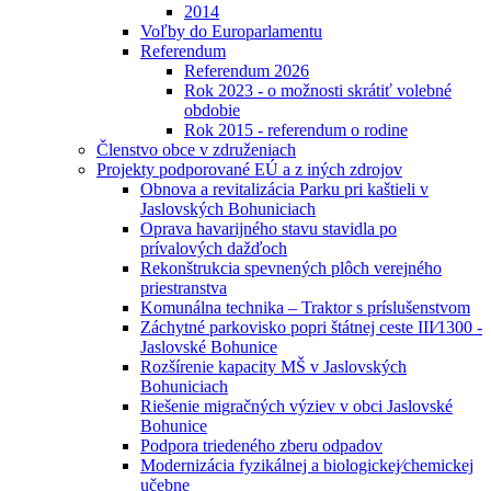
2014
Voľby do Europarlamentu
Referendum
Referendum 2026
Rok 2023 - o možnosti skrátiť volebné
obdobie
Rok 2015 - referendum o rodine
Členstvo obce v združeniach
Projekty podporované EÚ a z iných zdrojov
Obnova a revitalizácia Parku pri kaštieli v
Jaslovských Bohuniciach
Oprava havarijného stavu stavidla po
prívalových dažďoch
Rekonštrukcia spevnených plôch verejného
priestranstva
Komunálna technika – Traktor s príslušenstvom
Záchytné parkovisko popri štátnej ceste III⁄1300 -
Jaslovské Bohunice
Rozšírenie kapacity MŠ v Jaslovských
Bohuniciach
Riešenie migračných výziev v obci Jaslovské
Bohunice
Podpora triedeného zberu odpadov
Modernizácia fyzikálnej a biologickej⁄chemickej
učebne