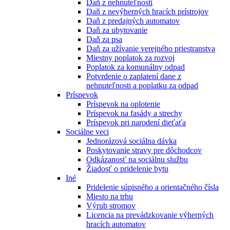
Daň z nehnuteľnosti
Daň z nevýherných hracích prístrojov
Daň z predajných automatov
Daň za ubytovanie
Daň za psa
Daň za užívanie verejného priestranstva
Miestny poplatok za rozvoj
Poplatok za komunálny odpad
Potvrdenie o zaplatení dane z
nehnuteľnosti a poplatku za odpad
Príspevok
Príspevok na oplotenie
Príspevok na fasády a strechy
Príspevok pri narodení dieťaťa
Sociálne veci
Jednorázová sociálna dávka
Poskytovanie stravy pre dôchodcov
Odkázanosť na sociálnu službu
Žiadosť o pridelenie bytu
Iné
Pridelenie súpisného a orientačného čísla
Miesto na trhu
Výrub stromov
Licencia na prevádzkovanie výherných
hracích automatov