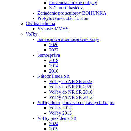
Prevencia a rôzne pokyny
Z činnosti hasičov
Zariadenie pre seniorov BOHUNKA
Poskytovanie dotácií obcou
Civilná ochrana
Výpuste JAVYS
Voľby
Samospráva a samosprávne kraje
2026
2022
Samospráva
2018
2014
2010
Národná rada SR
Voľby do NR SR 2023
Voľby do NR SR 2020
Voľby do NR SR 2016
Voľby do NR SR 2012
Voľby do orgánov samosprávnych krajov
Voľby 2017
Voľby 2013
Voľby prezidenta SR
2024
2019