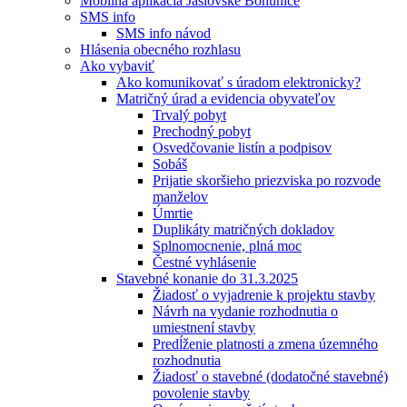
Mobilná aplikácia Jaslovské Bohunice
SMS info
SMS info návod
Hlásenia obecného rozhlasu
Ako vybaviť
Ako komunikovať s úradom elektronicky?
Matričný úrad a evidencia obyvateľov
Trvalý pobyt
Prechodný pobyt
Osvedčovanie listín a podpisov
Sobáš
Prijatie skoršieho priezviska po rozvode
manželov
Úmrtie
Duplikáty matričných dokladov
Splnomocnenie, plná moc
Čestné vyhlásenie
Stavebné konanie do 31.3.2025
Žiadosť o vyjadrenie k projektu stavby
Návrh na vydanie rozhodnutia o
umiestnení stavby
Predĺženie platnosti a zmena územného
rozhodnutia
Žiadosť o stavebné (dodatočné stavebné)
povolenie stavby