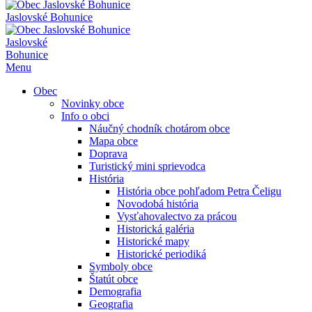
Jaslovské Bohunice
Jaslovské
Bohunice
Menu
Obec
Novinky obce
Info o obci
Náučný chodník chotárom obce
Mapa obce
Doprava
Turistický mini sprievodca
História
História obce pohľadom Petra Čeligu
Novodobá história
Vysťahovalectvo za prácou
Historická galéria
Historické mapy
Historické periodiká
Symboly obce
Štatút obce
Demografia
Geografia