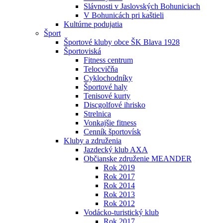
Slávnosti v Jaslovských Bohuniciach
V Bohunicách pri kaštieli
Kultúrne podujatia
Šport
Športové kluby obce ŠK Blava 1928
Športoviská
Fitness centrum
Telocvičňa
Cyklochodníky
Športové haly
Tenisové kurty
Discgolfové ihrisko
Strelnica
Vonkajšie fitness
Cenník športovísk
Kluby a združenia
Jazdecký klub AXA
Občianske združenie MEANDER
Rok 2019
Rok 2017
Rok 2014
Rok 2013
Rok 2012
Vodácko-turistický klub
Rok 2017