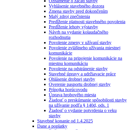
Oznámenie o začatí stavby
Vyhlásenie stavebného dozora
Zmena stavby pred dokončením
Malý zdroj znečistenia
Predĺženie platnosti stavebného povolenia
Predĺženie lehoty výstavby
Návrh na vydanie kolaudačného
rozhodnutia
Povolenie zmeny v užívaní stavby
Povolenie zvláštneho užívania miestnej
komunikácie
Povolenie na pripojenie komunikácie na
miestnu komunikáciu
Povolenie na odstránenie stavby
Stavebné úpravy a udržiavacie práce
Ohlásenie drobnej stavby
Overenie pasportu drobnej stavby
Prípojka horúcovodu
Úprava hrobového miesta
Žiadosť o preskúmanie spôsobilosti stavby
na užívanie podľa § 140d, ods. 1
Žiadosť o vydanie potvrdenia o veku
stavby
Stavebné konanie od 1.4.2025
Dane a poplatky