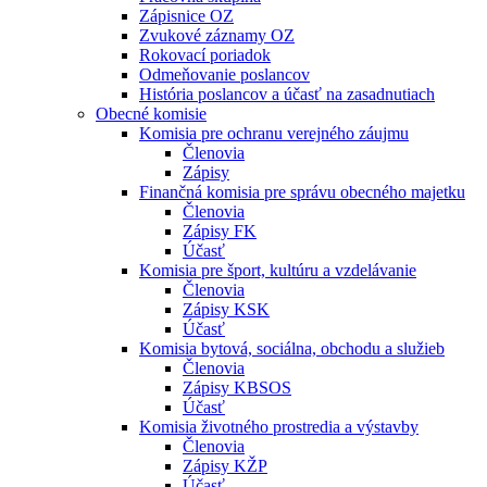
Zápisnice OZ
Zvukové záznamy OZ
Rokovací poriadok
Odmeňovanie poslancov
História poslancov a účasť na zasadnutiach
Obecné komisie
Komisia pre ochranu verejného záujmu
Členovia
Zápisy
Finančná komisia pre správu obecného majetku
Členovia
Zápisy FK
Účasť
Komisia pre šport, kultúru a vzdelávanie
Členovia
Zápisy KSK
Účasť
Komisia bytová, sociálna, obchodu a služieb
Členovia
Zápisy KBSOS
Účasť
Komisia životného prostredia a výstavby
Členovia
Zápisy KŽP
Účasť