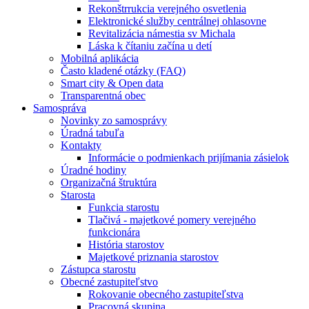
Rekonštrrukcia verejného osvetlenia
Elektronické služby centrálnej ohlasovne
Revitalizácia námestia sv Michala
Láska k čítaniu začína u detí
Mobilná aplikácia
Často kladené otázky (FAQ)
Smart city & Open data
Transparentná obec
Samospráva
Novinky zo samosprávy
Úradná tabuľa
Kontakty
Informácie o podmienkach prijímania zásielok
Úradné hodiny
Organizačná štruktúra
Starosta
Funkcia starostu
Tlačivá - majetkové pomery verejného
funkcionára
História starostov
Majetkové priznania starostov
Zástupca starostu
Obecné zastupiteľstvo
Rokovanie obecného zastupiteľstva
Pracovná skupina