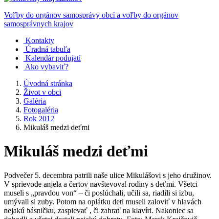
Voľby do orgánov samosprávy obcí a voľby do orgánov
samosprávnych krajov
Kontakty
Úradná tabuľa
Kalendár podujatí
Ako vybaviť?
Úvodná stránka
Život v obci
Galéria
Fotogaléria
Rok 2012
Mikuláš medzi deťmi
Mikuláš medzi deťmi
Podvečer 5. decembra patrili naše ulice Mikulášovi s jeho družinov.
V sprievode anjela a čertov navštevoval rodiny s deťmi. Všetci
museli s „pravdou von“ – či poslúchali, učili sa, riadili si izbu,
umývali si zuby. Potom na oplátku deti museli zaloviť v hlavách
nejakú básničku, zaspievať , či zahrať na klavíri. Nakoniec sa