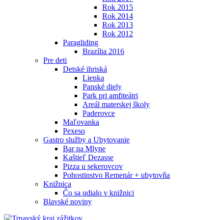
Rok 2015
Rok 2014
Rok 2013
Rok 2012
Paragliding
Brazília 2016
Pre deti
Detské ihriská
Lienka
Panské diely
Park pri amfiteátri
Areál materskej školy
Paderovce
Maľovanka
Pexeso
Gastro služby a Ubytovanie
Bar na Mlyne
Kaštieľ Dezasse
Pizza u sekerovcov
Pohostinstvo Remenár + ubytovňa
Knižnica
Čo sa udialo v knižnici
Blavské noviny