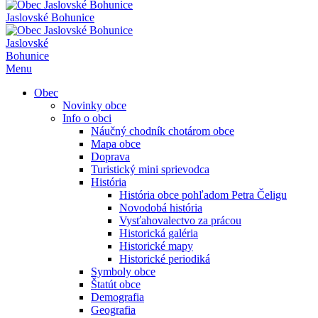
Jaslovské Bohunice
Jaslovské
Bohunice
Menu
Obec
Novinky obce
Info o obci
Náučný chodník chotárom obce
Mapa obce
Doprava
Turistický mini sprievodca
História
História obce pohľadom Petra Čeligu
Novodobá história
Vysťahovalectvo za prácou
Historická galéria
Historické mapy
Historické periodiká
Symboly obce
Štatút obce
Demografia
Geografia