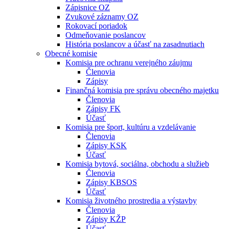
Zápisnice OZ
Zvukové záznamy OZ
Rokovací poriadok
Odmeňovanie poslancov
História poslancov a účasť na zasadnutiach
Obecné komisie
Komisia pre ochranu verejného záujmu
Členovia
Zápisy
Finančná komisia pre správu obecného majetku
Členovia
Zápisy FK
Účasť
Komisia pre šport, kultúru a vzdelávanie
Členovia
Zápisy KSK
Účasť
Komisia bytová, sociálna, obchodu a služieb
Členovia
Zápisy KBSOS
Účasť
Komisia životného prostredia a výstavby
Členovia
Zápisy KŽP
Účasť