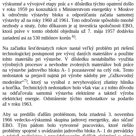
výskumné a vývojové etapy prác a v dôsledku týchto opatrení došlo
v roku 1959 po konzultácii s Ministerstvom energetiky v Moskve
k odročeniu výstavby bloku a odporúčaniu začatia samotnej
výstavby až na roky 1960 až 1961. Toto odročenie spôsobilo mnohé
nezhody a straty, čoho dôkazom je aj investícia spoločnosti EBO,
ktorá práve v tomto období objednala už 7. mája 1957 dodávku
6)
zariadení asi za 530 miliónov korún
.
Na začiatku šesťdesiatych rokov nastal veľký problém pri riešení
technologickej postupnosti pre vývoj daných materiálov a použitie
tohto materiálu pri výstavbe. V dôsledku nestabilného využitia
výrobných procesov a nevhodne zvolených materiálov boli práce
na výstavbe jadrového bloku A- 1 pozastavené na celý rok. Tento
nedostatok sa prejavil najmä pri výrobe nádoby pre „ťažkovodný
7)
moderátor“
, ktorý sa vyrábal z nevyhovujúcej zliatiny hliníka
a horčíka. Technických nedostatkov bolo však viac a z tohto dôvodu
sa odďaľovala samotná výstavba elektrárne a taktiež výroba
elektrickej energie. Odstránenie týchto nedostatkov sa podarilo
až v roku 1963.
Aby sa predišlo ďalším problémom, bola zriadená 3. novembra
1966 vedecko-výskumná skupina jadrovej energetiky, ako súčasť
EBO. Tým pádom bolo vytvorené pracovisko, ktoré riešilo
problémy spojené s uvádzaním jadrového bloku A- 1 do prevádzky