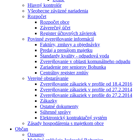
Hlavný kontrolór
Všeobecne záväzné nariadenia
Rozpočet
Rozpočet obce
Záverečný účet
Register účtovných závierok
Povinné zverejňovanie informácií
Faktúry, zmluvy a objednávky
Predaj a prenájom majetku
Štandardy kvality - odpadová voda
Zverejňovanie v oblasti komunálneho odpadu
Zariadenie pre seniorov Bohunka
Centrálny register zmlúv
Verejné obstarávanie
Zverejňovanie zákaziek v profile od 18.4.2016
Zverejňovanie zákaziek v profile od 27.2.2014
Zverejňovanie zákaziek v profile do 27.2.2014
Zákazky
Ostatné dokumenty
Súhrnné správy
Elektronický kontraktačný systém
Zásady hospodárenia s majetkom obce
Občan
Oznamy