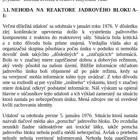
3
.1. NEHODA NA REAKTORE JADROVÉHO BLOKU A-
1:
Veľmi dôležitá udalosť sa odohrala v januári roku 1976. V dôsledku
zlej konštrukcie upevnenia došlo k vystreleniu palivového
komponentu z reaktora do reaktorovej sály. Situácia bola kritická
a z toho dôvodu bola prísne utajená. Vtedajšia vláda ako aj
organizačná skupina pôsobiaca počas úniku v podniku si nemohla
dovoliť únik takýchto „dôsledných“ a „zničujúcich“ informácii.
Bolo to v značnej miere zapríčinené dobou a dobovým režimom,
aký vtedy pôsobil na našom území. Bližšie informácie ohľadom
jadrového úniku boli objasnené až po páde režimu, kedy sa
na verejnosť mohla informácie tohto typy uvádzať. Z toho dôvodu
sme sa rozhodli aj pre využitie „orálneho“ výskumu, ktorý v značnej
miere dokázal odkryť podstatné informácie. Náš výskum sa opieral
hlavne o súčasníkov tejto udalosti a ich výklad zameraný na situáciu
ktorá nastala po nebezpečnom úniku. Mená zdrojov nie sú uvedené
kvôli zachovaniu identity.
Udalosť sa odohrala presne 5. januára 1976. Situáciu ktorá nastala
nazvali tlačové média ako „poruchu“ jadrového bloku. Do ovzdušia
neunikli žiadne rádioaktívne ani toxické látky, takže porucha
jadrového bloku nebola podľa médií nebezpečná. Avšak o priebehu
nehody nebola verejnosť informovaná. Nehoda bola zapríčinená