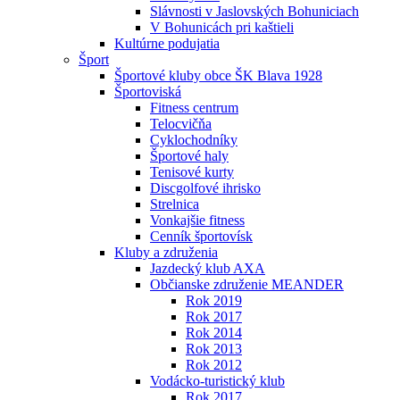
Slávnosti v Jaslovských Bohuniciach
V Bohunicách pri kaštieli
Kultúrne podujatia
Šport
Športové kluby obce ŠK Blava 1928
Športoviská
Fitness centrum
Telocvičňa
Cyklochodníky
Športové haly
Tenisové kurty
Discgolfové ihrisko
Strelnica
Vonkajšie fitness
Cenník športovísk
Kluby a združenia
Jazdecký klub AXA
Občianske združenie MEANDER
Rok 2019
Rok 2017
Rok 2014
Rok 2013
Rok 2012
Vodácko-turistický klub
Rok 2017