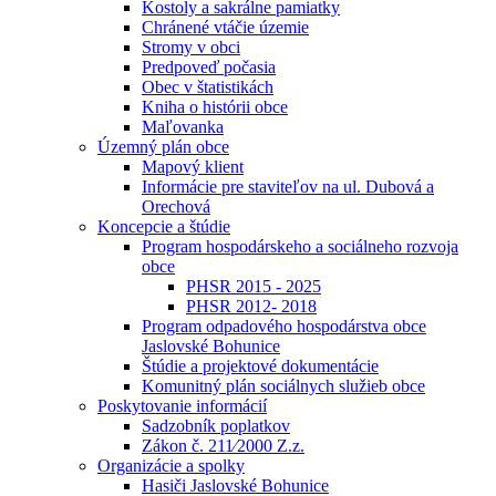
Kostoly a sakrálne pamiatky
Chránené vtáčie územie
Stromy v obci
Predpoveď počasia
Obec v štatistikách
Kniha o histórii obce
Maľovanka
Územný plán obce
Mapový klient
Informácie pre staviteľov na ul. Dubová a
Orechová
Koncepcie a štúdie
Program hospodárskeho a sociálneho rozvoja
obce
PHSR 2015 - 2025
PHSR 2012- 2018
Program odpadového hospodárstva obce
Jaslovské Bohunice
Štúdie a projektové dokumentácie
Komunitný plán sociálnych služieb obce
Poskytovanie informácií
Sadzobník poplatkov
Zákon č. 211⁄2000 Z.z.
Organizácie a spolky
Hasiči Jaslovské Bohunice