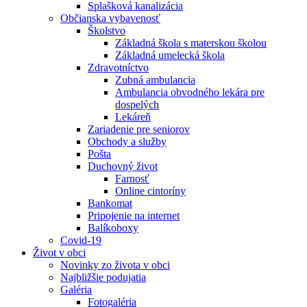
Splašková kanalizácia
Občianska vybavenosť
Školstvo
Základná škola s materskou školou
Základná umelecká škola
Zdravotníctvo
Zubná ambulancia
Ambulancia obvodného lekára pre
dospelých
Lekáreň
Zariadenie pre seniorov
Obchody a služby
Pošta
Duchovný život
Farnosť
Online cintoríny
Bankomat
Pripojenie na internet
Balíkoboxy
Covid-19
Život v obci
Novinky zo života v obci
Najbližšie podujatia
Galéria
Fotogaléria