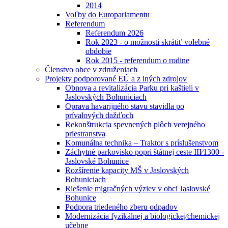
2014
Voľby do Europarlamentu
Referendum
Referendum 2026
Rok 2023 - o možnosti skrátiť volebné
obdobie
Rok 2015 - referendum o rodine
Členstvo obce v združeniach
Projekty podporované EÚ a z iných zdrojov
Obnova a revitalizácia Parku pri kaštieli v
Jaslovských Bohuniciach
Oprava havarijného stavu stavidla po
prívalových dažďoch
Rekonštrukcia spevnených plôch verejného
priestranstva
Komunálna technika – Traktor s príslušenstvom
Záchytné parkovisko popri štátnej ceste III⁄1300 -
Jaslovské Bohunice
Rozšírenie kapacity MŠ v Jaslovských
Bohuniciach
Riešenie migračných výziev v obci Jaslovské
Bohunice
Podpora triedeného zberu odpadov
Modernizácia fyzikálnej a biologickej⁄chemickej
učebne