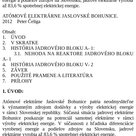
energie a podielov zdrojov na Slovensku, jadrové elektrárne vyrobia
až 83,6 % spotrebnej elektrickej energie.
ATÓMOVÉ ELEKTRÁRNE JASLOVSKÉ BOHUNICE.
2012 Peter Čeliga
Obsah:
1. ÚVOD
2. V SKRATKE
3. HISTÓRIA JADROVÉHO BLOKU A- 1:
3.1. NEHODA NA REAKTORE JADROVÉHO BLOKU
A- 1
4. HISTÓRIA JADROVÉHO BLOKU V- 2
5. ZÁVER
6. POUŽITÉ PRAMENE A LITERATÚRA
7. PRÍLOHY
1. ÚVOD:
Atómové elektrárne Jaslovské Bohunice patria neodmysliteľne
k významným zdrojom dodávky a výroby elektrickej energie
v rámci Slovenskej republiky. Súčasná situácia jadrovej elektrárne
Bohunice poukazuje na potenciál samotnej elektrárne v rámci
výroby elektrickej energie. V súčasnosti z hľadiska diferenciácie
vyrobenej energie a podielov zdrojov na Slovensku, jadrové
elektrárne vyrobia až 83,6 % spotrebnej elektrickej energie.