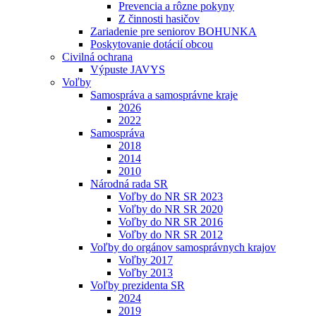
Prevencia a rôzne pokyny
Z činnosti hasičov
Zariadenie pre seniorov BOHUNKA
Poskytovanie dotácií obcou
Civilná ochrana
Výpuste JAVYS
Voľby
Samospráva a samosprávne kraje
2026
2022
Samospráva
2018
2014
2010
Národná rada SR
Voľby do NR SR 2023
Voľby do NR SR 2020
Voľby do NR SR 2016
Voľby do NR SR 2012
Voľby do orgánov samosprávnych krajov
Voľby 2017
Voľby 2013
Voľby prezidenta SR
2024
2019