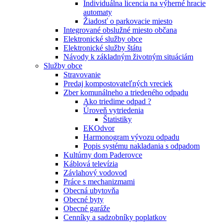
Individuálna licencia na výherné hracie
automaty
Žiadosť o parkovacie miesto
Integrované obslužné miesto občana
Elektronické služby obce
Elektronické služby štátu
Návody k základným životným situáciám
Služby obce
Stravovanie
Predaj kompostovateľných vreciek
Zber komunálneho a triedeného odpadu
Ako triedime odpad ?
Úroveň vytriedenia
Štatistiky
EKOdvor
Harmonogram vývozu odpadu
Popis systému nakladania s odpadom
Kultúrny dom Paderovce
Káblová televízia
Závlahový vodovod
Práce s mechanizmami
Obecná ubytovňa
Obecné byty
Obecné garáže
Cenníky a sadzobníky poplatkov