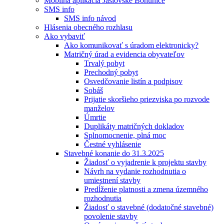
Mobilná aplikácia Jaslovské Bohunice
SMS info
SMS info návod
Hlásenia obecného rozhlasu
Ako vybaviť
Ako komunikovať s úradom elektronicky?
Matričný úrad a evidencia obyvateľov
Trvalý pobyt
Prechodný pobyt
Osvedčovanie listín a podpisov
Sobáš
Prijatie skoršieho priezviska po rozvode
manželov
Úmrtie
Duplikáty matričných dokladov
Splnomocnenie, plná moc
Čestné vyhlásenie
Stavebné konanie do 31.3.2025
Žiadosť o vyjadrenie k projektu stavby
Návrh na vydanie rozhodnutia o
umiestnení stavby
Predĺženie platnosti a zmena územného
rozhodnutia
Žiadosť o stavebné (dodatočné stavebné)
povolenie stavby