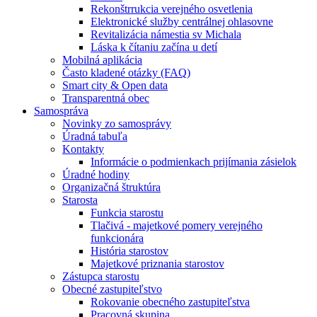
Rekonštrrukcia verejného osvetlenia
Elektronické služby centrálnej ohlasovne
Revitalizácia námestia sv Michala
Láska k čítaniu začína u detí
Mobilná aplikácia
Často kladené otázky (FAQ)
Smart city & Open data
Transparentná obec
Samospráva
Novinky zo samosprávy
Úradná tabuľa
Kontakty
Informácie o podmienkach prijímania zásielok
Úradné hodiny
Organizačná štruktúra
Starosta
Funkcia starostu
Tlačivá - majetkové pomery verejného
funkcionára
História starostov
Majetkové priznania starostov
Zástupca starostu
Obecné zastupiteľstvo
Rokovanie obecného zastupiteľstva
Pracovná skupina