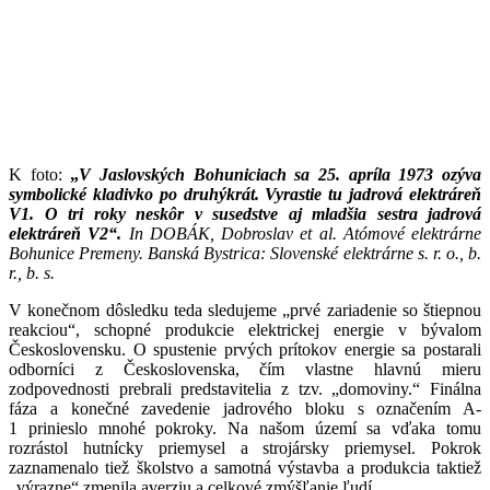
K foto:
„
V Jaslovských Bohuniciach sa 25. apríla 1973 ozýva
symbolické kladivko po druhýkrát. Vyrastie tu jadrová elektráreň
V1. O tri roky neskôr v susedstve aj mladšia sestra jadrová
elektráreň V2“.
In DOBÁK, Dobroslav et al. Atómové elektrárne
Bohunice Premeny. Banská Bystrica: Slovenské elektrárne s. r. o., b.
r., b. s.
V konečnom dôsledku teda sledujeme „prvé zariadenie so štiepnou
reakciou“, schopné produkcie elektrickej energie v bývalom
Československu. O spustenie prvých prítokov energie sa postarali
odborníci z Československa, čím vlastne hlavnú mieru
zodpovednosti prebrali predstavitelia z tzv. „domoviny.“ Finálna
fáza a konečné zavedenie jadrového bloku s označením A-
1 prinieslo mnohé pokroky. Na našom území sa vďaka tomu
rozrástol hutnícky priemysel a strojársky priemysel. Pokrok
zaznamenalo tiež školstvo a samotná výstavba a produkcia taktiež
„výrazne“ zmenila averziu a celkové zmýšľanie ľudí.