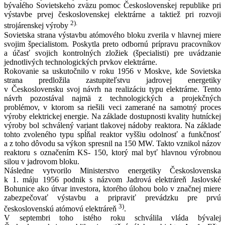
bývalého Sovietskeho zväzu pomoc Československej republike pri
výstavbe prvej československej elektrárne a taktiež pri rozvoji
2)
.
strojárenskej výroby
Sovietska strana výstavbu atómového bloku zverila v hlavnej miere
svojim špecialistom. Poskytla preto odbornú prípravu pracovníkov
a účasť svojich kontrolných zložiek (špecialisti) pre uvádzanie
jednotlivých technologických prvkov elektrárne.
Rokovanie sa uskutočnilo v roku 1956 v Moskve, kde Sovietska
strana predložila zastupiteľstvu jadrovej energetiky
v Československu svoj návrh na realizáciu typu elektrárne. Tento
návrh pozostával najmä z technologických a projekčných
problémov, v ktorom sa riešili veci zamerané na samotný proces
výroby elektrickej energie. Na základe dostupnosti kvality hutníckej
výroby bol schválený variant tlakovej nádoby reaktora. Na základe
tohto zvoleného typu spĺňal reaktor vyššiu odolnosť a funkčnosť
a z toho dôvodu sa výkon spresnil na 150 MW. Takto vznikol názov
reaktoru s označením KS- 150, ktorý mal byť hlavnou výrobnou
silou v jadrovom bloku.
Následne vytvorilo Ministerstvo energetiky Československa
k 1. máju 1956 podnik s názvom Jadrová elektráreň Jaslovské
Bohunice ako útvar investora, ktorého úlohou bolo v značnej miere
zabezpečovať výstavbu a pripraviť prevádzku pre prvú
3)
československú atómovú elektráreň
.
V septembri toho istého roku schválila vláda bývalej