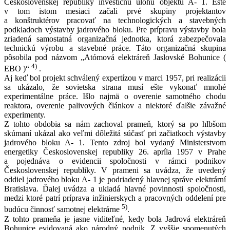
Československej republiky investičnú úlohu objektu A- 1. Ešte
v tom istom mesiaci začali prvé skupiny projektantov
a konštruktérov pracovať na technologických a stavebných
podkladoch výstavby jadrového bloku. Pre prípravu výstavby bola
zriadená samostatná organizačná jednotka, ktorá zabezpečovala
technickú výrobu a stavebné práce. Táto organizačná skupina
pôsobila pod názvom „Atómová elektráreň Jaslovské Bohunice (
4)
EBO )“
.
Aj keď bol projekt schválený expertízou v marci 1957, pri realizácii
sa ukázalo, že sovietska strana musí ešte vykonať mnohé
experimentálne práce. Išlo najmä o overenie samotného chodu
reaktora, overenie palivových článkov a niektoré ďalšie závažné
experimenty.
Z tohto obdobia sa nám zachoval prameň, ktorý sa po hlbšom
skúmaní ukázal ako veľmi dôležitá súčasť pri začiatkoch výstavby
jadrového bloku A- 1. Tento zdroj bol vydaný Ministerstvom
energetiky Československej republiky 26. apríla 1957 v Prahe
a pojednáva o evidencii spoločnosti v rámci podnikov
Československej republiky. V prameni sa uvádza, že uvedený
oddiel jadrového bloku A- 1 je podriadený hlavnej správe elektrární
Bratislava. Ďalej uvádza a ukladá hlavné povinnosti spoločnosti,
medzi ktoré patrí príprava inžinierskych a pracovných oddelení pre
5)
budúcu činnosť samotnej elektrárne
.
Z tohto prameňa je jasne viditeľné, kedy bola Jadrová elektráreň
Bohunice evidovaná ako národný podnik. Z vyššie spomenutých