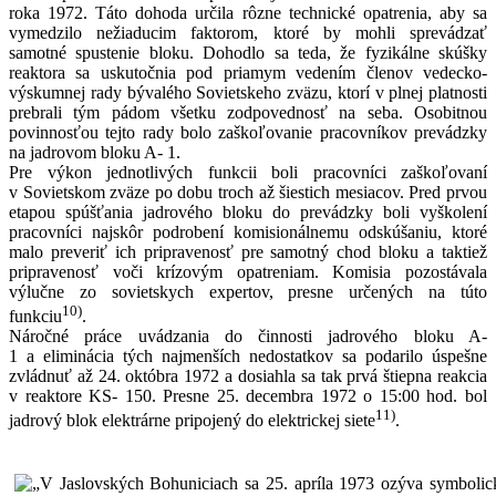
roka 1972. Táto dohoda určila rôzne technické opatrenia, aby sa
vymedzilo nežiaducim faktorom, ktoré by mohli sprevádzať
samotné spustenie bloku. Dohodlo sa teda, že fyzikálne skúšky
reaktora sa uskutočnia pod priamym vedením členov vedecko-
výskumnej rady bývalého Sovietskeho zväzu, ktorí v plnej platnosti
prebrali tým pádom všetku zodpovednosť na seba. Osobitnou
povinnosťou tejto rady bolo zaškoľovanie pracovníkov prevádzky
na jadrovom bloku A- 1.
Pre výkon jednotlivých funkcii boli pracovníci zaškoľovaní
v Sovietskom zväze po dobu troch až šiestich mesiacov. Pred prvou
etapou spúšťania jadrového bloku do prevádzky boli vyškolení
pracovníci najskôr podrobení komisionálnemu odskúšaniu, ktoré
malo preveriť ich pripravenosť pre samotný chod bloku a taktiež
pripravenosť voči krízovým opatreniam. Komisia pozostávala
výlučne zo sovietskych expertov, presne určených na túto
10)
funkciu
.
Náročné práce uvádzania do činnosti jadrového bloku A-
1 a eliminácia tých najmenších nedostatkov sa podarilo úspešne
zvládnuť až 24. októbra 1972 a dosiahla sa tak prvá štiepna reakcia
v reaktore KS- 150. Presne 25. decembra 1972 o 15:00 hod. bol
11)
jadrový blok elektrárne pripojený do elektrickej siete
.