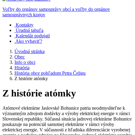
Voľby do orgánov samosprávy obcí a voľby do orgánov
samosprávnych krajov
Kontakty
Úradná tabuľa
Kalendár podujatí
Ako vybaviť?
Úvodná stránka
Obec
Info o obci
História
História obce pohľadom Petra Čeligu
Z histórie atómky
Z histórie atómky
Atómové elektrárne Jaslovské Bohunice patria neodmysliteľne k
významným zdrojom dodávky a výroby elektrickej energie v rámci
Slovenskej republiky. Súčasná situácia jadrovej elektrárne Bohunice
poukazuje na potenciál samotnej elektrárne v rámci výroby
elektrickej energie. V súčasnosti z hľadiska diferenciácie vyrobenej