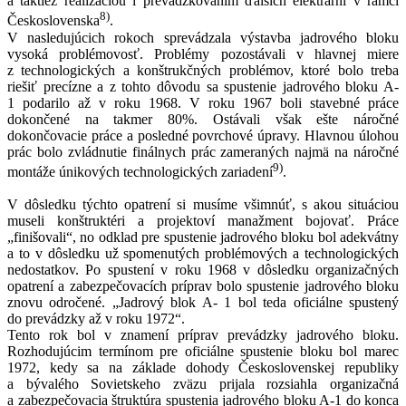
a taktiež realizáciou i prevádzkovaním ďalších elektrární v rámci
8)
Československa
.
V nasledujúcich rokoch sprevádzala výstavba jadrového bloku
vysoká problémovosť. Problémy pozostávali v hlavnej miere
z technologických a konštrukčných problémov, ktoré bolo treba
riešiť precízne a z tohto dôvodu sa spustenie jadrového bloku A-
1 podarilo až v roku 1968. V roku 1967 boli stavebné práce
dokončené na takmer 80%. Ostávali však ešte náročné
dokončovacie práce a posledné povrchové úpravy. Hlavnou úlohou
prác bolo zvládnutie finálnych prác zameraných najmä na náročné
9)
montáže únikových technologických zariadení
.
V dôsledku týchto opatrení si musíme všimnúť, s akou situáciou
museli konštruktéri a projektoví manažment bojovať. Práce
„finišovali“, no odklad pre spustenie jadrového bloku bol adekvátny
a to v dôsledku už spomenutých problémových a technologických
nedostatkov. Po spustení v roku 1968 v dôsledku organizačných
opatrení a zabezpečovacích príprav bolo spustenie jadrového bloku
znovu odročené. „Jadrový blok A- 1 bol teda oficiálne spustený
do prevádzky až v roku 1972“.
Tento rok bol v znamení príprav prevádzky jadrového bloku.
Rozhodujúcim termínom pre oficiálne spustenie bloku bol marec
1972, kedy sa na základe dohody Československej republiky
a bývalého Sovietskeho zväzu prijala rozsiahla organizačná
a zabezpečovacia štruktúra spustenia jadrového bloku A-1 do konca