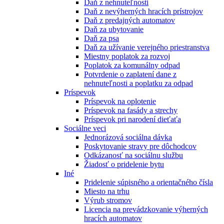
Daň z nehnuteľnosti
Daň z nevýherných hracích prístrojov
Daň z predajných automatov
Daň za ubytovanie
Daň za psa
Daň za užívanie verejného priestranstva
Miestny poplatok za rozvoj
Poplatok za komunálny odpad
Potvrdenie o zaplatení dane z
nehnuteľnosti a poplatku za odpad
Príspevok
Príspevok na oplotenie
Príspevok na fasády a strechy
Príspevok pri narodení dieťaťa
Sociálne veci
Jednorázová sociálna dávka
Poskytovanie stravy pre dôchodcov
Odkázanosť na sociálnu službu
Žiadosť o pridelenie bytu
Iné
Pridelenie súpisného a orientačného čísla
Miesto na trhu
Výrub stromov
Licencia na prevádzkovanie výherných
hracích automatov