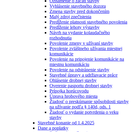
Oznámenie o začatí stavby
Vyhlásenie stavebného dozora
Zmena stavby pred dokončením
Malý zdroj znečistenia
Predĺženie platnosti stavebného povolenia
Predĺženie lehoty výstavby
Návrh na vydanie kolaudačného
rozhodnutia
Povolenie zmeny v užívaní stavby
Povolenie zvláštneho užívania miestnej
komunikácie
Povolenie na pripojenie komunikácie na
miestnu komunikáciu
Povolenie na odstránenie stavby
Stavebné úpravy a udržiavacie práce
Ohlásenie drobnej stavby
Overenie pasportu drobnej stavby
Prípojka horúcovodu
Úprava hrobového miesta
Žiadosť o preskúmanie spôsobilosti stavby
na užívanie podľa § 140d, ods. 1
Žiadosť o vydanie potvrdenia o veku
stavby
Stavebné konanie od 1.4.2025
Dane a poplatky