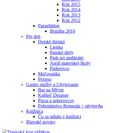
Rok 2015
Rok 2014
Rok 2013
Rok 2012
Paragliding
Brazília 2016
Pre deti
Detské ihriská
Lienka
Panské diely
Park pri amfiteátri
Areál materskej školy
Paderovce
Maľovanka
Pexeso
Gastro služby a Ubytovanie
Bar na Mlyne
Kaštieľ Dezasse
Pizza u sekerovcov
Pohostinstvo Remenár + ubytovňa
Knižnica
Čo sa udialo v knižnici
Blavské noviny