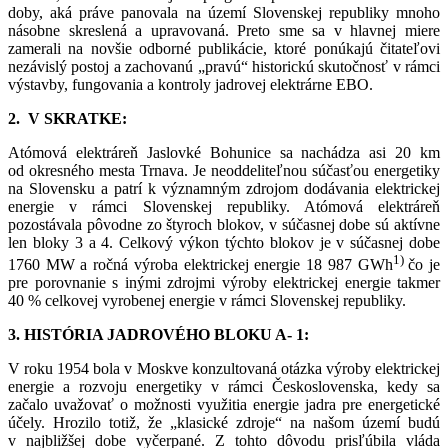
doby, aká práve panovala na území Slovenskej republiky mnoho
násobne skreslená a upravovaná. Preto sme sa v hlavnej miere
zamerali na novšie odborné publikácie, ktoré ponúkajú čitateľovi
nezávislý postoj a zachovanú „pravú“ historickú skutočnosť v rámci
výstavby, fungovania a kontroly jadrovej elektrárne EBO.
2. V SKRATKE:
Atómová elektráreň Jaslovké Bohunice sa nachádza asi 20 km
od okresného mesta Trnava. Je neoddeliteľnou súčasťou energetiky
na Slovensku a patrí k významným zdrojom dodávania elektrickej
energie v rámci Slovenskej republiky. Atómová elektráreň
pozostávala pôvodne zo štyroch blokov, v súčasnej dobe sú aktívne
len bloky 3 a 4. Celkový výkon týchto blokov je v súčasnej dobe
1)
1760 MW a ročná výroba elektrickej energie 18 987 GWh
čo je
pre porovnanie s inými zdrojmi výroby elektrickej energie takmer
40 % celkovej vyrobenej energie v rámci Slovenskej republiky.
3. HISTÓRIA JADROVÉHO BLOKU A- 1:
V roku 1954 bola v Moskve konzultovaná otázka výroby elektrickej
energie a rozvoju energetiky v rámci Československa, kedy sa
začalo uvažovať o možnosti využitia energie jadra pre energetické
účely. Hrozilo totiž, že „klasické zdroje“ na našom území budú
v najbližšej dobe vyčerpané. Z tohto dôvodu prisľúbila vláda