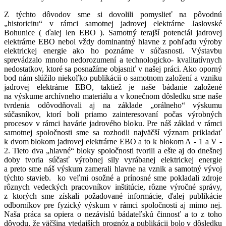
Z týchto dôvodov sme si dovolili pomyslieť na pôvodnú
„historicitu“ v rámci samotnej jadrovej elektrárne Jaslovské
Bohunice ( ďalej len EBO ). Samotný terajší potenciál jadrovej
elektrárne EBO nebol vždy dominantný hlavne z pohľadu výroby
elektrickej energie ako ho poznáme v súčasnosti. Výstavbu
sprevádzalo mnoho nedorozumení a technologicko- kvalitatívnych
nedostatkov, ktoré sa posnažíme objasniť v našej práci. Ako oporný
bod nám slúžilo niekoľko publikácii o samotnom založení a vzniku
jadrovej elektrárne EBO, taktiež je naše bádanie založené
na výskume archívneho materiálu a v konečnom dôsledku sme naše
tvrdenia odôvodňovali aj na základe „orálneho“ výskumu
súčasníkov, ktorí boli priamo zainteresovaní počas výrobných
procesov v rámci havárie jadrového bloku. Pre náš základ v rámci
samotnej spoločnosti sme sa rozhodli najväčší význam prikladať
k dvom blokom jadrovej elektrárne EBO a to k blokom A - 1 a V -
2. Tieto dva „hlavné“ bloky spoločnosti tvorili a ešte aj do dnešnej
doby tvoria súčasť výrobnej sily vyrábanej elektrickej energie
a preto sme náš výskum zamerali hlavne na vznik a samotný vývoj
týchto stavieb. ko veľmi osožné a prínosné sme pokladali zdroje
rôznych vedeckých pracovníkov inštitúcie, rôzne výročné správy,
z ktorých sme získali požadované informácie, ďalej publikácie
odborníkov pre fyzický výskum v rámci spoločnosti aj mimo nej.
Naša práca sa opiera o nezávislú bádateľskú činnosť a to z toho
dôvodu, že väčšina vtedajších prognóz a publikácii bolo v dôsledku