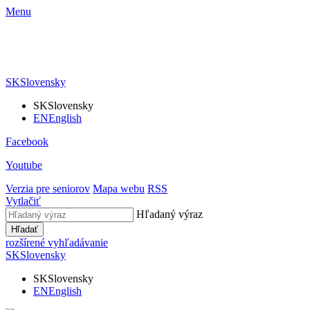
Menu
SK
Slovensky
SK
Slovensky
EN
English
Facebook
Youtube
Verzia pre seniorov
Mapa webu
RSS
Vytlačiť
Hľadaný výraz
Hľadať
rozšírené vyhľadávanie
SK
Slovensky
SK
Slovensky
EN
English