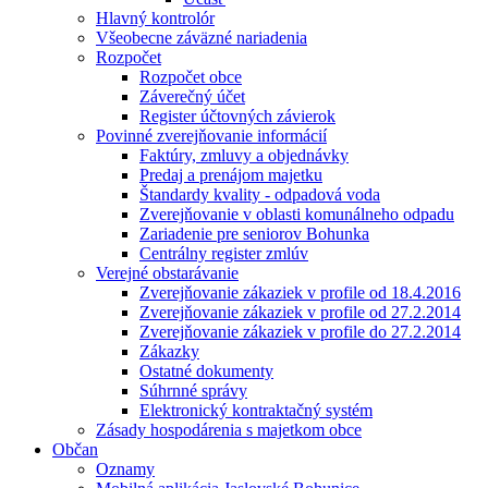
Hlavný kontrolór
Všeobecne záväzné nariadenia
Rozpočet
Rozpočet obce
Záverečný účet
Register účtovných závierok
Povinné zverejňovanie informácií
Faktúry, zmluvy a objednávky
Predaj a prenájom majetku
Štandardy kvality - odpadová voda
Zverejňovanie v oblasti komunálneho odpadu
Zariadenie pre seniorov Bohunka
Centrálny register zmlúv
Verejné obstarávanie
Zverejňovanie zákaziek v profile od 18.4.2016
Zverejňovanie zákaziek v profile od 27.2.2014
Zverejňovanie zákaziek v profile do 27.2.2014
Zákazky
Ostatné dokumenty
Súhrnné správy
Elektronický kontraktačný systém
Zásady hospodárenia s majetkom obce
Občan
Oznamy