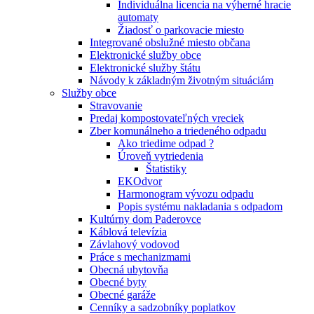
Individuálna licencia na výherné hracie
automaty
Žiadosť o parkovacie miesto
Integrované obslužné miesto občana
Elektronické služby obce
Elektronické služby štátu
Návody k základným životným situáciám
Služby obce
Stravovanie
Predaj kompostovateľných vreciek
Zber komunálneho a triedeného odpadu
Ako triedime odpad ?
Úroveň vytriedenia
Štatistiky
EKOdvor
Harmonogram vývozu odpadu
Popis systému nakladania s odpadom
Kultúrny dom Paderovce
Káblová televízia
Závlahový vodovod
Práce s mechanizmami
Obecná ubytovňa
Obecné byty
Obecné garáže
Cenníky a sadzobníky poplatkov