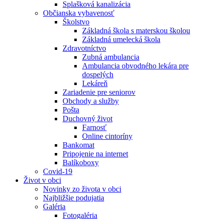
Splašková kanalizácia
Občianska vybavenosť
Školstvo
Základná škola s materskou školou
Základná umelecká škola
Zdravotníctvo
Zubná ambulancia
Ambulancia obvodného lekára pre
dospelých
Lekáreň
Zariadenie pre seniorov
Obchody a služby
Pošta
Duchovný život
Farnosť
Online cintoríny
Bankomat
Pripojenie na internet
Balíkoboxy
Covid-19
Život v obci
Novinky zo života v obci
Najbližšie podujatia
Galéria
Fotogaléria