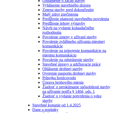
Oznámenie o začatí stavby
Vyhlásenie stavebného dozora
Zmena stavby pred dokončením
Malý zdroj znečistenia
Predĺženie platnosti stavebného povolenia
Predĺženie lehoty výstavby
Návrh na vydanie kolaudačného
rozhodnutia
Povolenie zmeny v užívaní stavby
Povolenie zvláštneho užívania miestnej
komunikácie
Povolenie na pripojenie komunikácie na
miestnu komunikáciu
Povolenie na odstránenie stavby
Stavebné úpravy a udržiavacie práce
Ohlásenie drobnej stavby
Overenie pasportu drobnej stavby
Prípojka horúcovodu
Úprava hrobového miesta
Žiadosť o preskúmanie spôsobilosti stavby
na užívanie podľa § 140d, ods. 1
Žiadosť o vydanie potvrdenia o veku
stavby
Stavebné konanie od 1.4.2025
Dane a poplatky