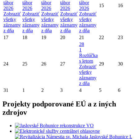
tábor
tábor
tábor
tábor
tábor
15
16
2026
2026
2026
2026
2026
Zobraziť
Zobraziť
Zobraziť
Zobraziť
Zobraziť
všetky
všetky
všetky
všetky
všetky
záznamy
záznamy
záznamy
záznamy
záznamy
z dňa
z dňa
z dňa
z dňa
z dňa
17
18
19
20
21
22
23
28
1
Rozlúčka
s letom
24
25
26
27
29
30
Zobraziť
všetky
záznamy
z dňa
31
1
2
3
4
5
6
Projekty podporované EÚ a z iných
zdrojov