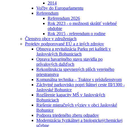
2014
Voľby do Europarlamentu
Referendum
Referendum 2026
Rok 2023 - o možnosti skrátiť volebné
obdobie
Rok 2015 - referendum o rodine
Členstvo obce v združeniach
Projekty podporované EÚ a z iných zdrojov
Obnova a revitalizácia Parku pri kaštieli v
Jaslovských Bohuniciach
Oprava havarijného stavu stavidla po
prívalových dažďoch
Rekonštrukcia spevnených plôch verejného
priestranstva
Komunálna technika – Traktor s príslušenstvom
Záchytné parkovisko popri štátnej ceste III⁄1300 -
Jaslovské Bohunice
Rozšírenie kapacity MŠ v Jaslovských
Bohuniciach
Riešenie migračných výziev v obci Jaslovské
Bohunice
Podpora triedeného zberu odpadov
Modernizácia fyzikálnej a biologickej⁄chemickej
učebne