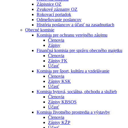
Zápisnice OZ
Zvukové záznamy OZ
Rokovací poriadok
Odmeňovanie poslancov
História poslancov a účasť na zasadnutiach
Obecné komisie
Komisia pre ochranu verejného záujmu
Členovia
Zápisy
Finančná komisia pre správu obecného majetku
Členovia
Zápisy FK
Účasť
Komisia pre šport, kultúru a vzdelávanie
Členovia
Zápisy KSK
Účasť
Komisia bytová, sociálna, obchodu a služieb
Členovia
Zápisy KBSOS
Účasť
Komisia životného prostredia a výstavby
Členovia
Zápisy KŽP
Účasť