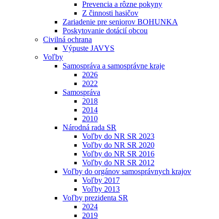
Prevencia a rôzne pokyny
Z činnosti hasičov
Zariadenie pre seniorov BOHUNKA
Poskytovanie dotácií obcou
Civilná ochrana
Výpuste JAVYS
Voľby
Samospráva a samosprávne kraje
2026
2022
Samospráva
2018
2014
2010
Národná rada SR
Voľby do NR SR 2023
Voľby do NR SR 2020
Voľby do NR SR 2016
Voľby do NR SR 2012
Voľby do orgánov samosprávnych krajov
Voľby 2017
Voľby 2013
Voľby prezidenta SR
2024
2019