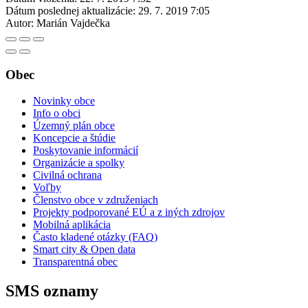
Dátum poslednej aktualizácie:
29. 7. 2019 7:05
Autor:
Marián Vajdečka
Obec
Novinky obce
Info o obci
Územný plán obce
Koncepcie a štúdie
Poskytovanie informácií
Organizácie a spolky
Civilná ochrana
Voľby
Členstvo obce v združeniach
Projekty podporované EÚ a z iných zdrojov
Mobilná aplikácia
Často kladené otázky (FAQ)
Smart city & Open data
Transparentná obec
SMS oznamy