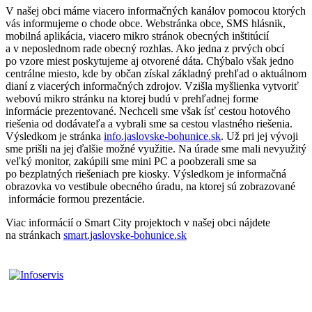
V našej obci máme viacero informačných kanálov pomocou ktorých
vás informujeme o chode obce. Webstránka obce, SMS hlásnik,
mobilná aplikácia, viacero mikro stránok obecných inštitúcií
a v neposlednom rade obecný rozhlas. Ako jedna z prvých obcí
po vzore miest poskytujeme aj otvorené dáta. Chýbalo však jedno
centrálne miesto, kde by občan získal základný prehľad o aktuálnom
dianí z viacerých informačných zdrojov. Vzišla myšlienka vytvoriť
webovú mikro stránku na ktorej budú v prehľadnej forme
informácie prezentované. Nechceli sme však ísť cestou hotového
riešenia od dodávateľa a vybrali sme sa cestou vlastného riešenia.
Výsledkom je stránka
info.jaslovske-bohunice.sk
. Už pri jej vývoji
sme prišli na jej ďalšie možné využitie. Na úrade sme mali nevyužitý
veľký monitor, zakúpili sme mini PC a poobzerali sme sa
po bezplatných riešeniach pre kiosky. Výsledkom je informačná
obrazovka vo vestibule obecného úradu, na ktorej sú zobrazované
informácie formou prezentácie.
Viac informácií o Smart City projektoch v našej obci nájdete
na stránkach
smart.jaslovske-bohunice.sk