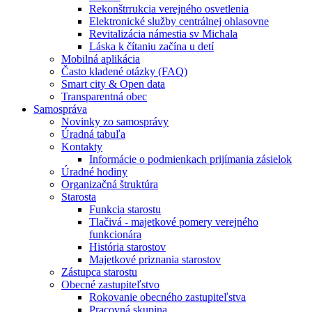
Rekonštrrukcia verejného osvetlenia
Elektronické služby centrálnej ohlasovne
Revitalizácia námestia sv Michala
Láska k čítaniu začína u detí
Mobilná aplikácia
Často kladené otázky (FAQ)
Smart city & Open data
Transparentná obec
Samospráva
Novinky zo samosprávy
Úradná tabuľa
Kontakty
Informácie o podmienkach prijímania zásielok
Úradné hodiny
Organizačná štruktúra
Starosta
Funkcia starostu
Tlačivá - majetkové pomery verejného
funkcionára
História starostov
Majetkové priznania starostov
Zástupca starostu
Obecné zastupiteľstvo
Rokovanie obecného zastupiteľstva
Pracovná skupina