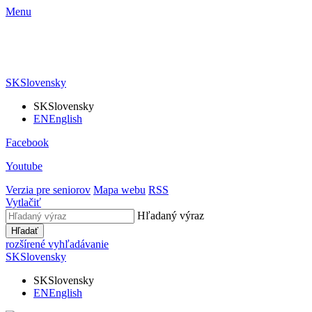
Menu
SK
Slovensky
SK
Slovensky
EN
English
Facebook
Youtube
Verzia pre seniorov
Mapa webu
RSS
Vytlačiť
Hľadaný výraz
Hľadať
rozšírené vyhľadávanie
SK
Slovensky
SK
Slovensky
EN
English