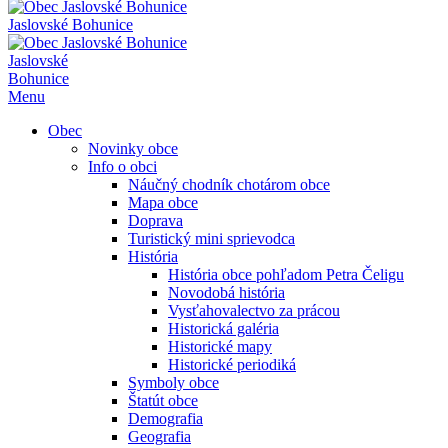
Jaslovské Bohunice
Jaslovské
Bohunice
Menu
Obec
Novinky obce
Info o obci
Náučný chodník chotárom obce
Mapa obce
Doprava
Turistický mini sprievodca
História
História obce pohľadom Petra Čeligu
Novodobá história
Vysťahovalectvo za prácou
Historická galéria
Historické mapy
Historické periodiká
Symboly obce
Štatút obce
Demografia
Geografia