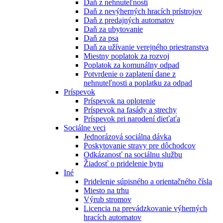
Daň z nehnuteľnosti
Daň z nevýherných hracích prístrojov
Daň z predajných automatov
Daň za ubytovanie
Daň za psa
Daň za užívanie verejného priestranstva
Miestny poplatok za rozvoj
Poplatok za komunálny odpad
Potvrdenie o zaplatení dane z
nehnuteľnosti a poplatku za odpad
Príspevok
Príspevok na oplotenie
Príspevok na fasády a strechy
Príspevok pri narodení dieťaťa
Sociálne veci
Jednorázová sociálna dávka
Poskytovanie stravy pre dôchodcov
Odkázanosť na sociálnu službu
Žiadosť o pridelenie bytu
Iné
Pridelenie súpisného a orientačného čísla
Miesto na trhu
Výrub stromov
Licencia na prevádzkovanie výherných
hracích automatov