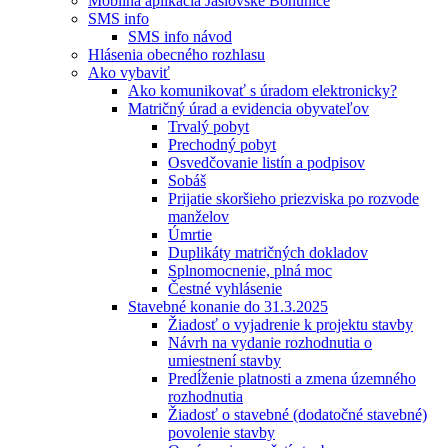
Mobilná aplikácia Jaslovské Bohunice
SMS info
SMS info návod
Hlásenia obecného rozhlasu
Ako vybaviť
Ako komunikovať s úradom elektronicky?
Matričný úrad a evidencia obyvateľov
Trvalý pobyt
Prechodný pobyt
Osvedčovanie listín a podpisov
Sobáš
Prijatie skoršieho priezviska po rozvode
manželov
Úmrtie
Duplikáty matričných dokladov
Splnomocnenie, plná moc
Čestné vyhlásenie
Stavebné konanie do 31.3.2025
Žiadosť o vyjadrenie k projektu stavby
Návrh na vydanie rozhodnutia o
umiestnení stavby
Predĺženie platnosti a zmena územného
rozhodnutia
Žiadosť o stavebné (dodatočné stavebné)
povolenie stavby