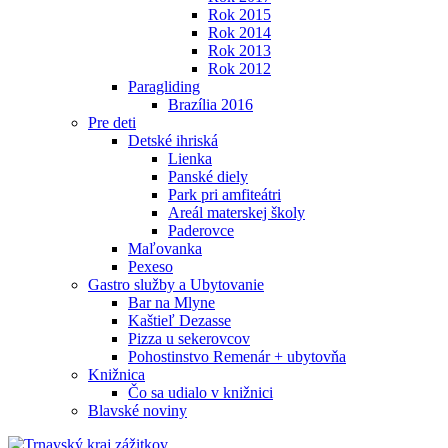
Rok 2015
Rok 2014
Rok 2013
Rok 2012
Paragliding
Brazília 2016
Pre deti
Detské ihriská
Lienka
Panské diely
Park pri amfiteátri
Areál materskej školy
Paderovce
Maľovanka
Pexeso
Gastro služby a Ubytovanie
Bar na Mlyne
Kaštieľ Dezasse
Pizza u sekerovcov
Pohostinstvo Remenár + ubytovňa
Knižnica
Čo sa udialo v knižnici
Blavské noviny