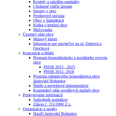
Kostoly a sakrálne pamiatky
Chránené vtáčie územie
Stromy v obci
Predpoveď počasia
Obec v štatistikách
Kniha o histórii obce
Maľovanka
Územný plán obce
Mapový klient
Informácie pre staviteľov na ul. Dubová a
Orechová
Koncepcie a štúdie
Program hospodárskeho a sociálneho rozvoja
obce
PHSR 2015 - 2025
PHSR 2012- 2018
Program odpadového hospodárstva obce
Jaslovské Bohunice
Štúdie a projektové dokumentácie
Komunitný plán sociálnych služieb obce
Poskytovanie informácií
Sadzobník poplatkov
Zákon č. 211⁄2000 Z.z.
Organizácie a spolky
Hasiči Jaslovské Bohunice