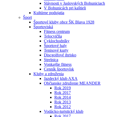
Slávnosti v Jaslovských Bohuniciach
V Bohunicách pri kaštieli
Kultúrne podujatia
Šport
Športové kluby obce ŠK Blava 1928
Športoviská
Fitness centrum
Telocvičňa
Cyklochodníky
Športové haly
Tenisové kurty
Discgolfové ihrisko
Strelnica
Vonkajšie fitness
Cenník športovísk
Kluby a združenia
Jazdecký klub AXA
Občianske združenie MEANDER
Rok 2019
Rok 2017
Rok 2014
Rok 2013
Rok 2012
Vodácko-turistický klub
Rok 2017