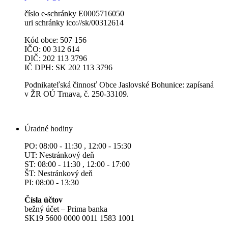
číslo e-schránky E0005716050
uri schránky ico://sk/00312614
Kód obce: 507 156
IČO: 00 312 614
DIČ: 202 113 3796
IČ DPH: SK 202 113 3796
Podnikateľská činnosť Obce Jaslovské Bohunice: zapísaná
v ŽR OÚ Trnava, č. 250-33109.
Úradné hodiny
PO: 08:00 - 11:30 , 12:00 - 15:30
UT: Nestránkový deň
ST: 08:00 - 11:30 , 12:00 - 17:00
ŠT: Nestránkový deň
PI: 08:00 - 13:30
Čísla účtov
bežný účet – Prima banka
SK19 5600 0000 0011 1583 1001