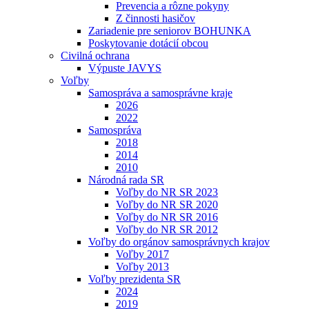
Prevencia a rôzne pokyny
Z činnosti hasičov
Zariadenie pre seniorov BOHUNKA
Poskytovanie dotácií obcou
Civilná ochrana
Výpuste JAVYS
Voľby
Samospráva a samosprávne kraje
2026
2022
Samospráva
2018
2014
2010
Národná rada SR
Voľby do NR SR 2023
Voľby do NR SR 2020
Voľby do NR SR 2016
Voľby do NR SR 2012
Voľby do orgánov samosprávnych krajov
Voľby 2017
Voľby 2013
Voľby prezidenta SR
2024
2019