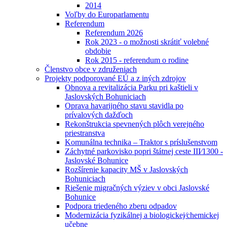
2014
Voľby do Europarlamentu
Referendum
Referendum 2026
Rok 2023 - o možnosti skrátiť volebné
obdobie
Rok 2015 - referendum o rodine
Členstvo obce v združeniach
Projekty podporované EÚ a z iných zdrojov
Obnova a revitalizácia Parku pri kaštieli v
Jaslovských Bohuniciach
Oprava havarijného stavu stavidla po
prívalových dažďoch
Rekonštrukcia spevnených plôch verejného
priestranstva
Komunálna technika – Traktor s príslušenstvom
Záchytné parkovisko popri štátnej ceste III⁄1300 -
Jaslovské Bohunice
Rozšírenie kapacity MŠ v Jaslovských
Bohuniciach
Riešenie migračných výziev v obci Jaslovské
Bohunice
Podpora triedeného zberu odpadov
Modernizácia fyzikálnej a biologickej⁄chemickej
učebne