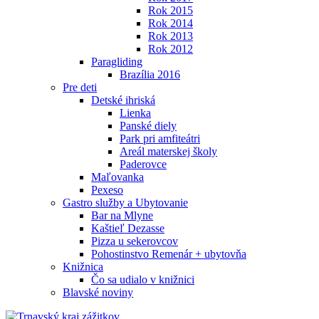
Rok 2015
Rok 2014
Rok 2013
Rok 2012
Paragliding
Brazília 2016
Pre deti
Detské ihriská
Lienka
Panské diely
Park pri amfiteátri
Areál materskej školy
Paderovce
Maľovanka
Pexeso
Gastro služby a Ubytovanie
Bar na Mlyne
Kaštieľ Dezasse
Pizza u sekerovcov
Pohostinstvo Remenár + ubytovňa
Knižnica
Čo sa udialo v knižnici
Blavské noviny