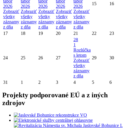
tábor
tábor
tábor
tábor
tábor
15
16
2026
2026
2026
2026
2026
Zobraziť
Zobraziť
Zobraziť
Zobraziť
Zobraziť
všetky
všetky
všetky
všetky
všetky
záznamy
záznamy
záznamy
záznamy
záznamy
z dňa
z dňa
z dňa
z dňa
z dňa
17
18
19
20
21
22
23
28
1
Rozlúčka
s letom
24
25
26
27
29
30
Zobraziť
všetky
záznamy
z dňa
31
1
2
3
4
5
6
Projekty podporované EÚ a z iných
zdrojov