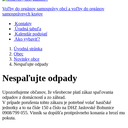
Voľby do orgánov samosprávy obcí a voľby do orgánov
samosprávnych krajov
Kontakty
Úradná tabuľa
Kalendár podujatí
Ako vybaviť?
Úvodná stránka
Obec
Novinky obce
Nespaľujte odpady
Nespaľujte odpady
Upozorňujeme občanov, že všeobecne platí zákaz spaľovania
odpadov z domácností a zo záhrad.
V prípade porušenia tohto zákazu je potrebné volať hasičské
jednotky a to na čísle 150 a číslo na DHZ Jaslovské Bohunice
0908/799 055. Vinník sa dopúšťa protiprávneho konania a hrozí mu
pokuta.