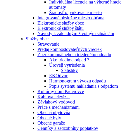
Individuálna licencia na výherné hracie
automaty
Žiadosť o parkovacie miesto
Integrované obslužné miesto občana
Elektronické služby obce
Elektronické služby štátu
Návody k základným životným situáciám
Služby obce
Stravovanie
Predaj kompostovateľných vreciek
Zber komunálneho a triedeného odpadu
Ako triedime odpad ?
Úroveň vytriedenia
Štatistiky
EKOdvor
Harmonogram vývozu odpadu
Popis systému nakladania s odpadom
Kultúrny dom Paderovce
Káblová televízia
Závlahový vodovod
Práce s mechanizmami
Obecná ubytovňa
Obecné byty
Obecné garáže
Cenníky a sadzobníky poplatkov