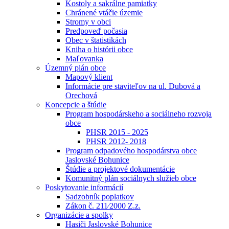
Kostoly a sakrálne pamiatky
Chránené vtáčie územie
Stromy v obci
Predpoveď počasia
Obec v štatistikách
Kniha o histórii obce
Maľovanka
Územný plán obce
Mapový klient
Informácie pre staviteľov na ul. Dubová a
Orechová
Koncepcie a štúdie
Program hospodárskeho a sociálneho rozvoja
obce
PHSR 2015 - 2025
PHSR 2012- 2018
Program odpadového hospodárstva obce
Jaslovské Bohunice
Štúdie a projektové dokumentácie
Komunitný plán sociálnych služieb obce
Poskytovanie informácií
Sadzobník poplatkov
Zákon č. 211⁄2000 Z.z.
Organizácie a spolky
Hasiči Jaslovské Bohunice