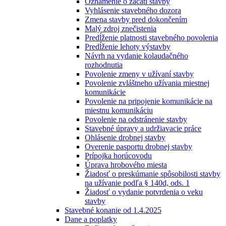
Oznámenie o začatí stavby
Vyhlásenie stavebného dozora
Zmena stavby pred dokončením
Malý zdroj znečistenia
Predĺženie platnosti stavebného povolenia
Predĺženie lehoty výstavby
Návrh na vydanie kolaudačného
rozhodnutia
Povolenie zmeny v užívaní stavby
Povolenie zvláštneho užívania miestnej
komunikácie
Povolenie na pripojenie komunikácie na
miestnu komunikáciu
Povolenie na odstránenie stavby
Stavebné úpravy a udržiavacie práce
Ohlásenie drobnej stavby
Overenie pasportu drobnej stavby
Prípojka horúcovodu
Úprava hrobového miesta
Žiadosť o preskúmanie spôsobilosti stavby
na užívanie podľa § 140d, ods. 1
Žiadosť o vydanie potvrdenia o veku
stavby
Stavebné konanie od 1.4.2025
Dane a poplatky