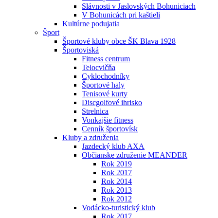
Slávnosti v Jaslovských Bohuniciach
V Bohunicách pri kaštieli
Kultúrne podujatia
Šport
Športové kluby obce ŠK Blava 1928
Športoviská
Fitness centrum
Telocvičňa
Cyklochodníky
Športové haly
Tenisové kurty
Discgolfové ihrisko
Strelnica
Vonkajšie fitness
Cenník športovísk
Kluby a združenia
Jazdecký klub AXA
Občianske združenie MEANDER
Rok 2019
Rok 2017
Rok 2014
Rok 2013
Rok 2012
Vodácko-turistický klub
Rok 2017