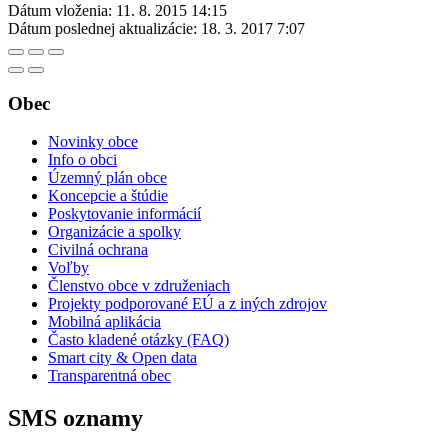
Dátum vloženia:
11. 8. 2015 14:15
Dátum poslednej aktualizácie:
18. 3. 2017 7:07
Obec
Novinky obce
Info o obci
Územný plán obce
Koncepcie a štúdie
Poskytovanie informácií
Organizácie a spolky
Civilná ochrana
Voľby
Členstvo obce v združeniach
Projekty podporované EÚ a z iných zdrojov
Mobilná aplikácia
Často kladené otázky (FAQ)
Smart city & Open data
Transparentná obec
SMS oznamy