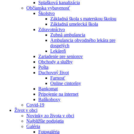
Splašková kanalizácia
Občianska vybavenosť
Školstvo
Základná škola s materskou školou
Základná umelecká škola
Zdravotníctvo
Zubná ambulancia
Ambulancia obvodného lekára pre
dospelých
Lekáreň
Zariadenie pre seniorov
Obchody a služby
Pošta
Duchovný život
Farnosť
Online cintoríny
Bankomat
Pripojenie na internet
Balíkoboxy
Covid-19
Život v obci
Novinky zo života v obci
Najbližšie podujatia
Galéria
Fotogaléria