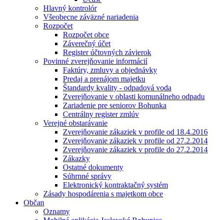
Hlavný kontrolór
Všeobecne záväzné nariadenia
Rozpočet
Rozpočet obce
Záverečný účet
Register účtovných závierok
Povinné zverejňovanie informácií
Faktúry, zmluvy a objednávky
Predaj a prenájom majetku
Štandardy kvality - odpadová voda
Zverejňovanie v oblasti komunálneho odpadu
Zariadenie pre seniorov Bohunka
Centrálny register zmlúv
Verejné obstarávanie
Zverejňovanie zákaziek v profile od 18.4.2016
Zverejňovanie zákaziek v profile od 27.2.2014
Zverejňovanie zákaziek v profile do 27.2.2014
Zákazky
Ostatné dokumenty
Súhrnné správy
Elektronický kontraktačný systém
Zásady hospodárenia s majetkom obce
Občan
Oznamy