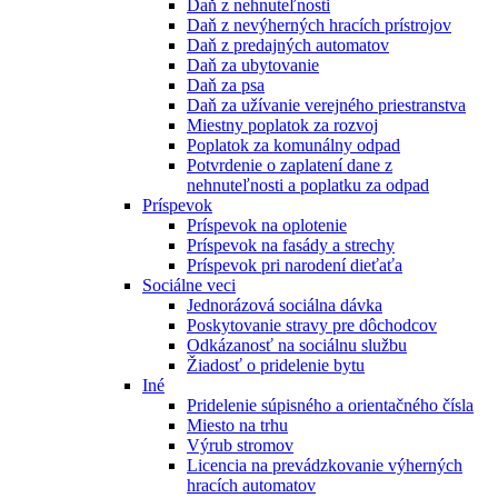
Daň z nehnuteľnosti
Daň z nevýherných hracích prístrojov
Daň z predajných automatov
Daň za ubytovanie
Daň za psa
Daň za užívanie verejného priestranstva
Miestny poplatok za rozvoj
Poplatok za komunálny odpad
Potvrdenie o zaplatení dane z
nehnuteľnosti a poplatku za odpad
Príspevok
Príspevok na oplotenie
Príspevok na fasády a strechy
Príspevok pri narodení dieťaťa
Sociálne veci
Jednorázová sociálna dávka
Poskytovanie stravy pre dôchodcov
Odkázanosť na sociálnu službu
Žiadosť o pridelenie bytu
Iné
Pridelenie súpisného a orientačného čísla
Miesto na trhu
Výrub stromov
Licencia na prevádzkovanie výherných
hracích automatov