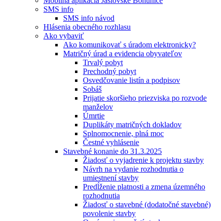
Mobilná aplikácia Jaslovské Bohunice
SMS info
SMS info návod
Hlásenia obecného rozhlasu
Ako vybaviť
Ako komunikovať s úradom elektronicky?
Matričný úrad a evidencia obyvateľov
Trvalý pobyt
Prechodný pobyt
Osvedčovanie listín a podpisov
Sobáš
Prijatie skoršieho priezviska po rozvode
manželov
Úmrtie
Duplikáty matričných dokladov
Splnomocnenie, plná moc
Čestné vyhlásenie
Stavebné konanie do 31.3.2025
Žiadosť o vyjadrenie k projektu stavby
Návrh na vydanie rozhodnutia o
umiestnení stavby
Predĺženie platnosti a zmena územného
rozhodnutia
Žiadosť o stavebné (dodatočné stavebné)
povolenie stavby