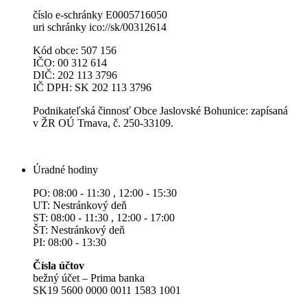
číslo e-schránky E0005716050
uri schránky ico://sk/00312614
Kód obce: 507 156
IČO: 00 312 614
DIČ: 202 113 3796
IČ DPH: SK 202 113 3796
Podnikateľská činnosť Obce Jaslovské Bohunice: zapísaná
v ŽR OÚ Trnava, č. 250-33109.
Úradné hodiny
PO: 08:00 - 11:30 , 12:00 - 15:30
UT: Nestránkový deň
ST: 08:00 - 11:30 , 12:00 - 17:00
ŠT: Nestránkový deň
PI: 08:00 - 13:30
Čísla účtov
bežný účet – Prima banka
SK19 5600 0000 0011 1583 1001