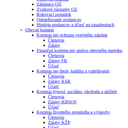
Zápisnice OZ
Zvukové záznamy OZ
Rokovací poriadok
Odmeňovanie poslancov
História poslancov a účasť na zasadnutiach
Obecné komisie
Komisia pre ochranu verejného záujmu
Členovia
Zápisy
Finančná komisia pre správu obecného majetku
Členovia
Zápisy FK
Účasť
Komisia pre šport, kultúru a vzdelávanie
Členovia
Zápisy KSK
Účasť
Komisia bytová, sociálna, obchodu a služieb
Členovia
Zápisy KBSOS
Účasť
Komisia životného prostredia a výstavby
Členovia
Zápisy KŽP
Účasť