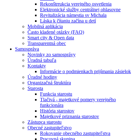
Rekonštrrukcia verejného osvetlenia
Elektronické služby centrálnej ohlasovne
Revitalizácia námestia sv Michala
Láska k čítaniu začína u detí
Mobilná aplikácia
Často kladené otázky (FAQ)
Smart city & Open data
Transparentná obec
Samospráva
Novinky zo samosprávy
Úradná tabuľa
Kontakty
Informácie o podmienkach prijímania zásielok
Úradné hodiny
Organizačná štruktúra
Starosta
Funkcia starostu
Tlačivá - majetkové pomery verejného
funkcionára
História starostov
Majetkové priznania starostov
Zástupca starostu
Obecné zastupiteľstvo
Rokovanie obecného zastupiteľstva
Pracovná skupina