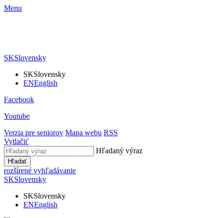
Menu
SK
Slovensky
SK
Slovensky
EN
English
Facebook
Youtube
Verzia pre seniorov
Mapa webu
RSS
Vytlačiť
Hľadaný výraz
Hľadať
rozšírené vyhľadávanie
SK
Slovensky
SK
Slovensky
EN
English