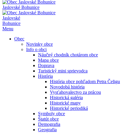
Jaslovské Bohunice
Jaslovské
Bohunice
Menu
Obec
Novinky obce
Info o obci
Náučný chodník chotárom obce
Mapa obce
Doprava
Turistický mini sprievodca
História
História obce pohľadom Petra Čeligu
Novodobá história
Vysťahovalectvo za prácou
Historická galéria
Historické mapy
Historické periodiká
Symboly obce
Štatút obce
Demografia
Geografia