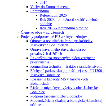
2014
Voľby do Europarlamentu
Referendum
Referendum 2026
Rok 2023 - o možnosti skrátiť volebné
obdobie
Rok 2015 - referendum o rodine
Členstvo obce v združeniach
Projekty podporované EÚ a z iných zdrojov
Obnova a revitalizácia Parku pri kaštieli v
Jaslovských Bohuniciach
Oprava havarijného stavu stavidla po
prívalových dažďoch
Rekonštrukcia spevnených plôch verejného
priestranstva
Komunálna technika – Traktor s príslušenstvom
Záchytné parkovisko popri štátnej ceste III⁄1300 -
Jaslovské Bohunice
Rozšírenie kapacity MŠ v Jaslovských
Bohuniciach
Riešenie migračných výziev v obci Jaslovské
Bohunice
Podpora triedeného zberu odpadov
Modernizácia fyzikálnej a biologickej⁄chemickej
učebne