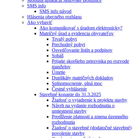
Mobilná aplikácia Jaslovské Bohunice
SMS info
SMS info návod
Hlásenia obecného rozhlasu
Ako vybaviť
Ako komunikovať s úradom elektronicky?
Matričný úrad a evidencia obyvateľov
Trvalý pobyt
Prechodný pobyt
Osvedčovanie listín a podpisov
Sobáš
Prijatie skoršieho priezviska po rozvode
manželov
Úmrtie
Duplikáty matričných dokladov
Splnomocnenie, plná moc
Čestné vyhlásenie
Stavebné konanie do 31.3.2025
Žiadosť o vyjadrenie k projektu stavby
Návrh na vydanie rozhodnutia o
umiestnení stavby
Predĺženie platnosti a zmena územného
rozhodnutia
Žiadosť o stavebné (dodatočné stavebné)
povolenie stavby