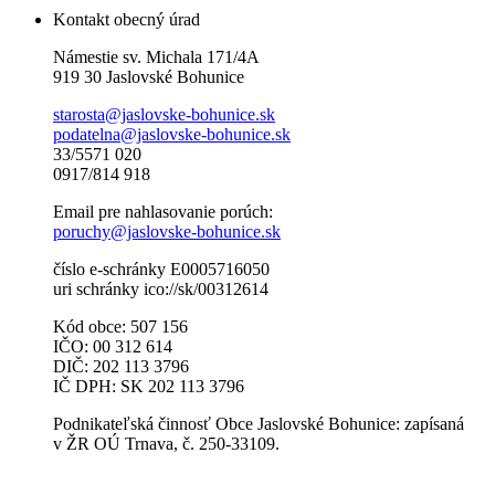
Kontakt obecný úrad
Námestie sv. Michala 171/4A
919 30 Jaslovské Bohunice
starosta@jaslovske-bohunice.sk
podatelna@jaslovske-bohunice.sk
33/5571 020
0917/814 918
Email pre nahlasovanie porúch:
poruchy@jaslovske-bohunice.sk
číslo e-schránky E0005716050
uri schránky ico://sk/00312614
Kód obce: 507 156
IČO: 00 312 614
DIČ: 202 113 3796
IČ DPH: SK 202 113 3796
Podnikateľská činnosť Obce Jaslovské Bohunice: zapísaná
v ŽR OÚ Trnava, č. 250-33109.