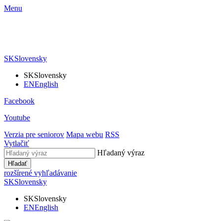
Menu
SK
Slovensky
SK
Slovensky
EN
English
Facebook
Youtube
Verzia pre seniorov
Mapa webu
RSS
Vytlačiť
Hľadaný výraz
Hľadať
rozšírené vyhľadávanie
SK
Slovensky
SK
Slovensky
EN
English