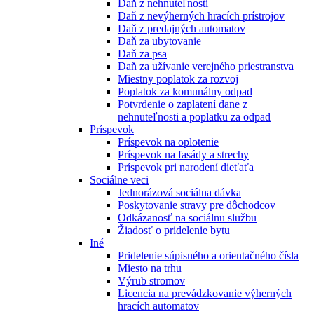
Daň z nehnuteľnosti
Daň z nevýherných hracích prístrojov
Daň z predajných automatov
Daň za ubytovanie
Daň za psa
Daň za užívanie verejného priestranstva
Miestny poplatok za rozvoj
Poplatok za komunálny odpad
Potvrdenie o zaplatení dane z
nehnuteľnosti a poplatku za odpad
Príspevok
Príspevok na oplotenie
Príspevok na fasády a strechy
Príspevok pri narodení dieťaťa
Sociálne veci
Jednorázová sociálna dávka
Poskytovanie stravy pre dôchodcov
Odkázanosť na sociálnu službu
Žiadosť o pridelenie bytu
Iné
Pridelenie súpisného a orientačného čísla
Miesto na trhu
Výrub stromov
Licencia na prevádzkovanie výherných
hracích automatov