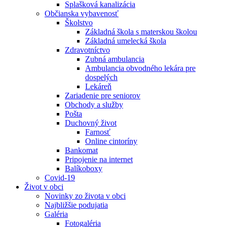
Splašková kanalizácia
Občianska vybavenosť
Školstvo
Základná škola s materskou školou
Základná umelecká škola
Zdravotníctvo
Zubná ambulancia
Ambulancia obvodného lekára pre
dospelých
Lekáreň
Zariadenie pre seniorov
Obchody a služby
Pošta
Duchovný život
Farnosť
Online cintoríny
Bankomat
Pripojenie na internet
Balíkoboxy
Covid-19
Život v obci
Novinky zo života v obci
Najbližšie podujatia
Galéria
Fotogaléria