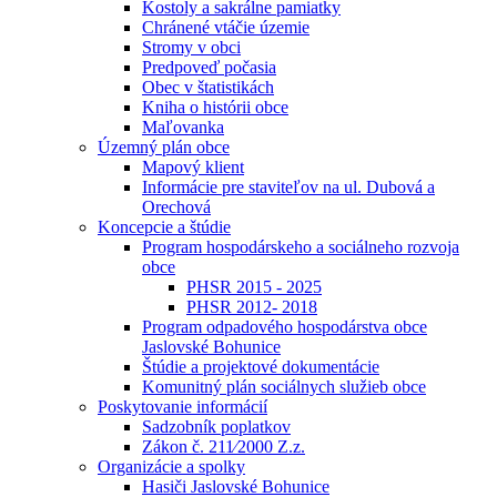
Kostoly a sakrálne pamiatky
Chránené vtáčie územie
Stromy v obci
Predpoveď počasia
Obec v štatistikách
Kniha o histórii obce
Maľovanka
Územný plán obce
Mapový klient
Informácie pre staviteľov na ul. Dubová a
Orechová
Koncepcie a štúdie
Program hospodárskeho a sociálneho rozvoja
obce
PHSR 2015 - 2025
PHSR 2012- 2018
Program odpadového hospodárstva obce
Jaslovské Bohunice
Štúdie a projektové dokumentácie
Komunitný plán sociálnych služieb obce
Poskytovanie informácií
Sadzobník poplatkov
Zákon č. 211⁄2000 Z.z.
Organizácie a spolky
Hasiči Jaslovské Bohunice