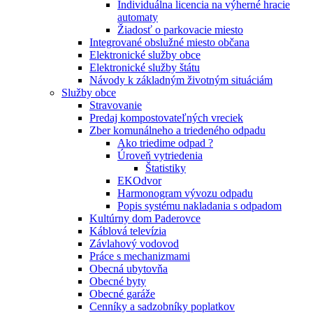
Individuálna licencia na výherné hracie
automaty
Žiadosť o parkovacie miesto
Integrované obslužné miesto občana
Elektronické služby obce
Elektronické služby štátu
Návody k základným životným situáciám
Služby obce
Stravovanie
Predaj kompostovateľných vreciek
Zber komunálneho a triedeného odpadu
Ako triedime odpad ?
Úroveň vytriedenia
Štatistiky
EKOdvor
Harmonogram vývozu odpadu
Popis systému nakladania s odpadom
Kultúrny dom Paderovce
Káblová televízia
Závlahový vodovod
Práce s mechanizmami
Obecná ubytovňa
Obecné byty
Obecné garáže
Cenníky a sadzobníky poplatkov