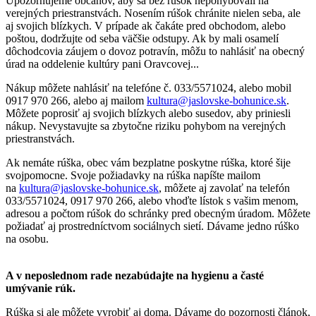
Upozorňujeme občanov, aby sa bez rúšok nepohybovali na
verejných priestranstvách. Nosením rúšok chránite nielen seba, ale
aj svojich blízkych. V prípade ak čakáte pred obchodom, alebo
poštou, dodržujte od seba väčšie odstupy. Ak by mali osamelí
dôchodcovia záujem o dovoz potravín, môžu to nahlásiť na obecný
úrad na oddelenie kultúry pani Oravcovej...
Nákup môžete nahlásiť na telefóne č. 033/5571024, alebo mobil
0917 970 266, alebo aj mailom
kultura@jaslovske-bohunice.sk
.
Môžete poprosiť aj svojich blízkych alebo susedov, aby priniesli
nákup. Nevystavujte sa zbytočne riziku pohybom na verejných
priestranstvách.
Ak nemáte rúška, obec vám bezplatne poskytne rúška, ktoré šije
svojpomocne. Svoje požiadavky na rúška napíšte mailom
na
kultura@jaslovske-bohunice.sk
, môžete aj zavolať na telefón
033/5571024, 0917 970 266, alebo vhoďte lístok s vašim menom,
adresou a počtom rúšok do schránky pred obecným úradom. Môžete
požiadať aj prostredníctvom sociálnych sietí. Dávame jedno rúško
na osobu.
A v neposlednom rade nezabúdajte na hygienu a časté
umývanie rúk.
Rúška si ale môžete vyrobiť aj doma. Dávame do pozornosti článok,