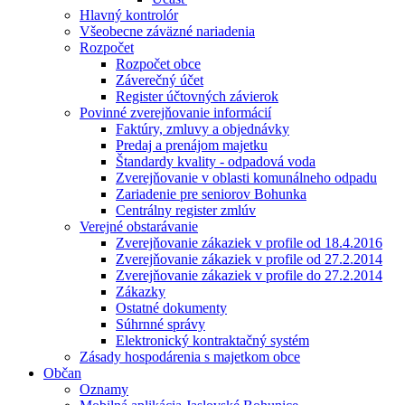
Hlavný kontrolór
Všeobecne záväzné nariadenia
Rozpočet
Rozpočet obce
Záverečný účet
Register účtovných závierok
Povinné zverejňovanie informácií
Faktúry, zmluvy a objednávky
Predaj a prenájom majetku
Štandardy kvality - odpadová voda
Zverejňovanie v oblasti komunálneho odpadu
Zariadenie pre seniorov Bohunka
Centrálny register zmlúv
Verejné obstarávanie
Zverejňovanie zákaziek v profile od 18.4.2016
Zverejňovanie zákaziek v profile od 27.2.2014
Zverejňovanie zákaziek v profile do 27.2.2014
Zákazky
Ostatné dokumenty
Súhrnné správy
Elektronický kontraktačný systém
Zásady hospodárenia s majetkom obce
Občan
Oznamy