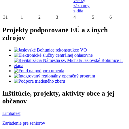
všetky
záznamy
z dňa
31
1
2
3
4
5
6
Projekty podporované EÚ a z iných
zdrojov
Inštitúcie, projekty, aktivity obce a jej
občanov
Limbafest
Zariadenie pre seniorov