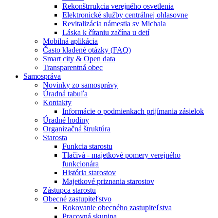
Rekonštrrukcia verejného osvetlenia
Elektronické služby centrálnej ohlasovne
Revitalizácia námestia sv Michala
Láska k čítaniu začína u detí
Mobilná aplikácia
Často kladené otázky (FAQ)
Smart city & Open data
Transparentná obec
Samospráva
Novinky zo samosprávy
Úradná tabuľa
Kontakty
Informácie o podmienkach prijímania zásielok
Úradné hodiny
Organizačná štruktúra
Starosta
Funkcia starostu
Tlačivá - majetkové pomery verejného
funkcionára
História starostov
Majetkové priznania starostov
Zástupca starostu
Obecné zastupiteľstvo
Rokovanie obecného zastupiteľstva
Pracovná skupina