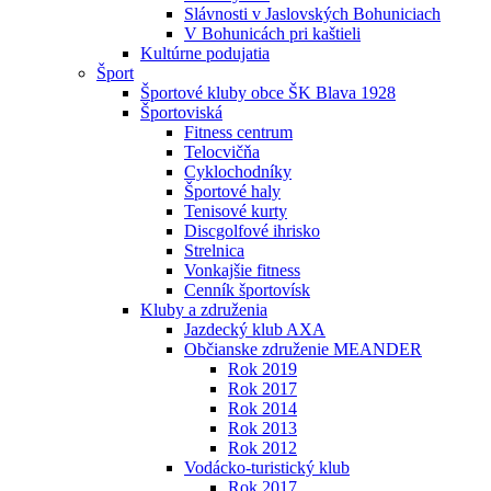
Slávnosti v Jaslovských Bohuniciach
V Bohunicách pri kaštieli
Kultúrne podujatia
Šport
Športové kluby obce ŠK Blava 1928
Športoviská
Fitness centrum
Telocvičňa
Cyklochodníky
Športové haly
Tenisové kurty
Discgolfové ihrisko
Strelnica
Vonkajšie fitness
Cenník športovísk
Kluby a združenia
Jazdecký klub AXA
Občianske združenie MEANDER
Rok 2019
Rok 2017
Rok 2014
Rok 2013
Rok 2012
Vodácko-turistický klub
Rok 2017