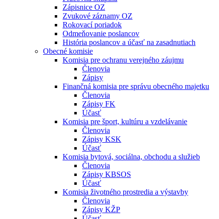
Zápisnice OZ
Zvukové záznamy OZ
Rokovací poriadok
Odmeňovanie poslancov
História poslancov a účasť na zasadnutiach
Obecné komisie
Komisia pre ochranu verejného záujmu
Členovia
Zápisy
Finančná komisia pre správu obecného majetku
Členovia
Zápisy FK
Účasť
Komisia pre šport, kultúru a vzdelávanie
Členovia
Zápisy KSK
Účasť
Komisia bytová, sociálna, obchodu a služieb
Členovia
Zápisy KBSOS
Účasť
Komisia životného prostredia a výstavby
Členovia
Zápisy KŽP
Účasť