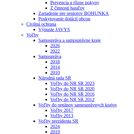
Prevencia a rôzne pokyny
Z činnosti hasičov
Zariadenie pre seniorov BOHUNKA
Poskytovanie dotácií obcou
Civilná ochrana
Výpuste JAVYS
Voľby
Samospráva a samosprávne kraje
2026
2022
Samospráva
2018
2014
2010
Národná rada SR
Voľby do NR SR 2023
Voľby do NR SR 2020
Voľby do NR SR 2016
Voľby do NR SR 2012
Voľby do orgánov samosprávnych krajov
Voľby 2017
Voľby 2013
Voľby prezidenta SR
2024
2019