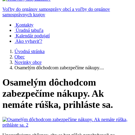
Voľby do orgánov samosprávy obcí a voľby do orgánov
samosprávnych krajov
Kontakty
Úradná tabuľa
Kalendár podujatí
Ako vybaviť?
Úvodná stránka
Obec
Novinky obce
Osamelým dôchodcom zabezpečíme nákupy....
Osamelým dôchodcom
zabezpečíme nákupy. Ak
nemáte rúška, prihláste sa.