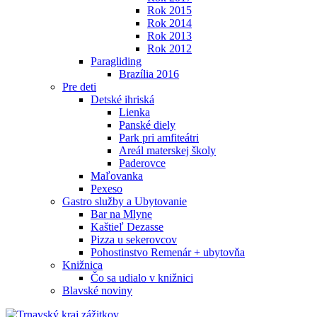
Rok 2015
Rok 2014
Rok 2013
Rok 2012
Paragliding
Brazília 2016
Pre deti
Detské ihriská
Lienka
Panské diely
Park pri amfiteátri
Areál materskej školy
Paderovce
Maľovanka
Pexeso
Gastro služby a Ubytovanie
Bar na Mlyne
Kaštieľ Dezasse
Pizza u sekerovcov
Pohostinstvo Remenár + ubytovňa
Knižnica
Čo sa udialo v knižnici
Blavské noviny