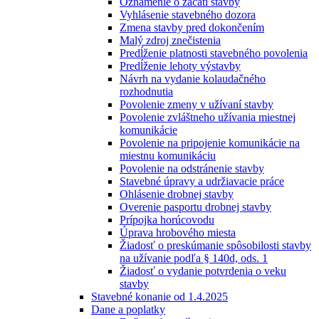
Oznámenie o začatí stavby
Vyhlásenie stavebného dozora
Zmena stavby pred dokončením
Malý zdroj znečistenia
Predĺženie platnosti stavebného povolenia
Predĺženie lehoty výstavby
Návrh na vydanie kolaudačného
rozhodnutia
Povolenie zmeny v užívaní stavby
Povolenie zvláštneho užívania miestnej
komunikácie
Povolenie na pripojenie komunikácie na
miestnu komunikáciu
Povolenie na odstránenie stavby
Stavebné úpravy a udržiavacie práce
Ohlásenie drobnej stavby
Overenie pasportu drobnej stavby
Prípojka horúcovodu
Úprava hrobového miesta
Žiadosť o preskúmanie spôsobilosti stavby
na užívanie podľa § 140d, ods. 1
Žiadosť o vydanie potvrdenia o veku
stavby
Stavebné konanie od 1.4.2025
Dane a poplatky