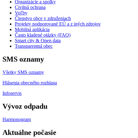
Organizácie a spolky
Civilná ochrana
Voľby
Členstvo obce v združeniach
Projekty podporované EÚ a z iných zdrojov
Mobilná aplikácia
Často kladené otázky (FAQ)
Smart city & Open data
Transparentná obec
SMS oznamy
Všetky SMS oznamy
Hlásenia obecného rozhlasu
Infoservis
Vývoz odpadu
Harmonogram
Aktuálne počasie