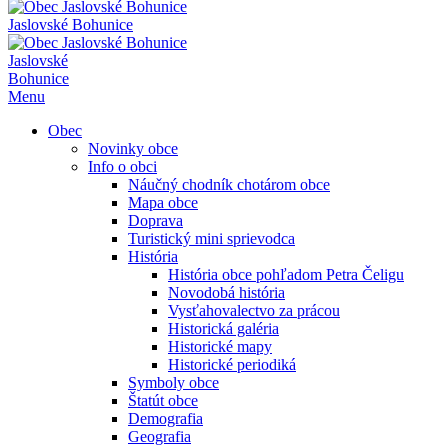
Jaslovské Bohunice
Jaslovské
Bohunice
Menu
Obec
Novinky obce
Info o obci
Náučný chodník chotárom obce
Mapa obce
Doprava
Turistický mini sprievodca
História
História obce pohľadom Petra Čeligu
Novodobá história
Vysťahovalectvo za prácou
Historická galéria
Historické mapy
Historické periodiká
Symboly obce
Štatút obce
Demografia
Geografia