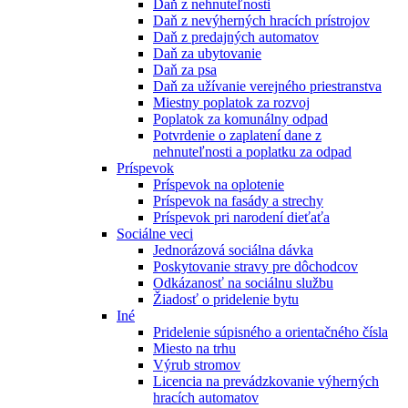
Daň z nehnuteľnosti
Daň z nevýherných hracích prístrojov
Daň z predajných automatov
Daň za ubytovanie
Daň za psa
Daň za užívanie verejného priestranstva
Miestny poplatok za rozvoj
Poplatok za komunálny odpad
Potvrdenie o zaplatení dane z
nehnuteľnosti a poplatku za odpad
Príspevok
Príspevok na oplotenie
Príspevok na fasády a strechy
Príspevok pri narodení dieťaťa
Sociálne veci
Jednorázová sociálna dávka
Poskytovanie stravy pre dôchodcov
Odkázanosť na sociálnu službu
Žiadosť o pridelenie bytu
Iné
Pridelenie súpisného a orientačného čísla
Miesto na trhu
Výrub stromov
Licencia na prevádzkovanie výherných
hracích automatov