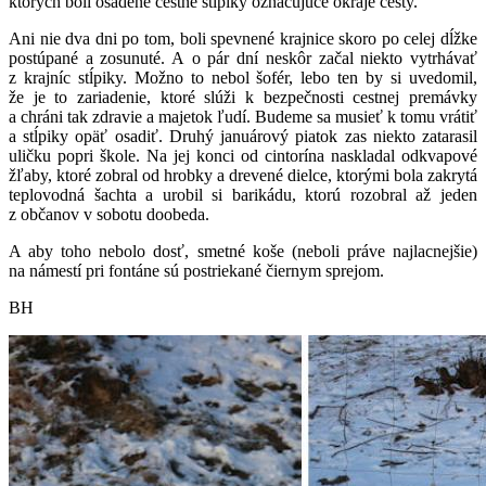
ktorých boli osadené cestné stĺpiky označujúce okraje cesty.
Ani nie dva dni po tom, boli spevnené krajnice skoro po celej dĺžke
postúpané a zosunuté. A o pár dní neskôr začal niekto vytrhávať
z krajníc stĺpiky. Možno to nebol šofér, lebo ten by si uvedomil,
že je to zariadenie, ktoré slúži k bezpečnosti cestnej premávky
a chráni tak zdravie a majetok ľudí. Budeme sa musieť k tomu vrátiť
a stĺpiky opäť osadiť. Druhý januárový piatok zas niekto zatarasil
uličku popri škole. Na jej konci od cintorína naskladal odkvapové
žľaby, ktoré zobral od hrobky a drevené dielce, ktorými bola zakrytá
teplovodná šachta a urobil si barikádu, ktorú rozobral až jeden
z občanov v sobotu doobeda.
A aby toho nebolo dosť, smetné koše (neboli práve najlacnejšie)
na námestí pri fontáne sú postriekané čiernym sprejom.
BH