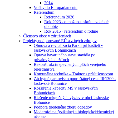
2014
Voľby do Europarlamentu
Referendum
Referendum 2026
Rok 2023 - o možnosti skrátiť volebné
obdobie
Rok 2015 - referendum o rodine
Členstvo obce v združeniach
Projekty podporované EÚ a z iných zdrojov
Obnova a revitalizácia Parku pri kaštieli v
Jaslovských Bohuniciach
Oprava havarijného stavu stavidla po
prívalových dažďoch
Rekonštrukcia spevnených plôch verejného
priestranstva
Komunálna technika – Traktor s príslušenstvom
Záchytné parkovisko popri štátnej ceste III⁄1300 -
Jaslovské Bohunice
Rozšírenie kapacity MŠ v Jaslovských
Bohuniciach
Riešenie migračných výziev v obci Jaslovské
Bohunice
Podpora triedeného zberu odpadov
Modernizácia fyzikálnej a biologickej⁄chemickej
učebne