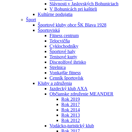
Slávnosti v Jaslovských Bohuniciach
V Bohunicách pri kaštieli
Kultúrne podujatia
Šport
Športové kluby obce ŠK Blava 1928
Športoviská
Fitness centrum
Telocvičňa
Cyklochodníky
Športové haly
Tenisové kurty
Discgolfové ihrisko
Strelnica
Vonkajšie fitness
Cenník športovísk
Kluby a združenia
Jazdecký klub AXA
Občianske združenie MEANDER
Rok 2019
Rok 2017
Rok 2014
Rok 2013
Rok 2012
Vodácko-turistický klub
Rok 2017