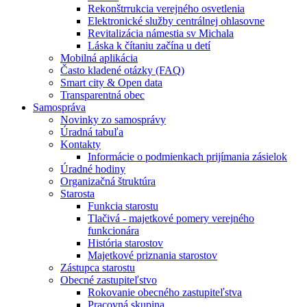
Rekonštrrukcia verejného osvetlenia
Elektronické služby centrálnej ohlasovne
Revitalizácia námestia sv Michala
Láska k čítaniu začína u detí
Mobilná aplikácia
Často kladené otázky (FAQ)
Smart city & Open data
Transparentná obec
Samospráva
Novinky zo samosprávy
Úradná tabuľa
Kontakty
Informácie o podmienkach prijímania zásielok
Úradné hodiny
Organizačná štruktúra
Starosta
Funkcia starostu
Tlačivá - majetkové pomery verejného
funkcionára
História starostov
Majetkové priznania starostov
Zástupca starostu
Obecné zastupiteľstvo
Rokovanie obecného zastupiteľstva
Pracovná skupina