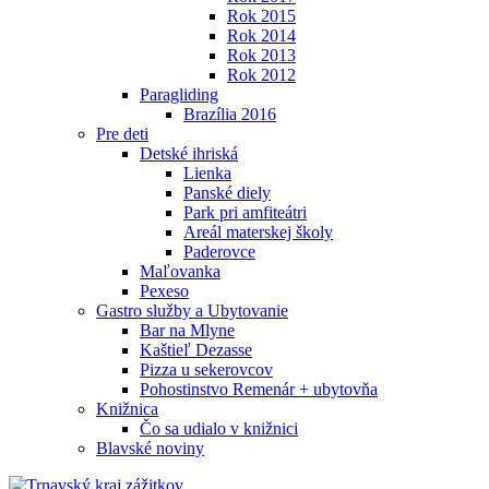
Rok 2015
Rok 2014
Rok 2013
Rok 2012
Paragliding
Brazília 2016
Pre deti
Detské ihriská
Lienka
Panské diely
Park pri amfiteátri
Areál materskej školy
Paderovce
Maľovanka
Pexeso
Gastro služby a Ubytovanie
Bar na Mlyne
Kaštieľ Dezasse
Pizza u sekerovcov
Pohostinstvo Remenár + ubytovňa
Knižnica
Čo sa udialo v knižnici
Blavské noviny