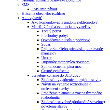
Mobilná aplikácia Jaslovské Bohunice
SMS info
SMS info návod
Hlásenia obecného rozhlasu
Ako vybaviť
Ako komunikovať s úradom elektronicky?
Matričný úrad a evidencia obyvateľov
Trvalý pobyt
Prechodný pobyt
Osvedčovanie listín a podpisov
Sobáš
Prijatie skoršieho priezviska po rozvode
manželov
Úmrtie
Duplikáty matričných dokladov
Splnomocnenie, plná moc
Čestné vyhlásenie
Stavebné konanie do 31.3.2025
Žiadosť o vyjadrenie k projektu stavby
Návrh na vydanie rozhodnutia o
umiestnení stavby
Predĺženie platnosti a zmena územného
rozhodnutia
Žiadosť o stavebné (dodatočné stavebné)
povolenie stavby