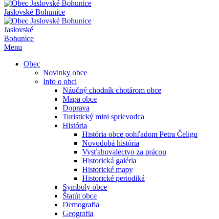
Jaslovské Bohunice
Jaslovské
Bohunice
Menu
Obec
Novinky obce
Info o obci
Náučný chodník chotárom obce
Mapa obce
Doprava
Turistický mini sprievodca
História
História obce pohľadom Petra Čeligu
Novodobá história
Vysťahovalectvo za prácou
Historická galéria
Historické mapy
Historické periodiká
Symboly obce
Štatút obce
Demografia
Geografia