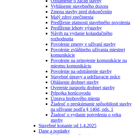
Oznámenie o začatí stavby
Vyhlásenie stavebného dozora
Zmena stavby pred dokončením
Malý zdroj znečistenia
Predĺženie platnosti stavebného povolenia
Predĺženie lehoty výstavby
Návrh na vydanie kolaudačného
rozhodnutia
Povolenie zmeny v užívaní stavby
Povolenie zvláštneho užívania miestnej
komunikácie
Povolenie na pripojenie komunikácie na
miestnu komunikáciu
Povolenie na odstránenie stavby
Stavebné úpravy a udržiavacie práce
Ohlásenie drobnej stavby
Overenie pasportu drobnej stavby
Prípojka horúcovodu
Úprava hrobového miesta
Žiadosť o preskúmanie spôsobilosti stavby
na užívanie podľa § 140d, ods. 1
Žiadosť o vydanie potvrdenia o veku
stavby
Stavebné konanie od 1.4.2025
Dane a poplatky