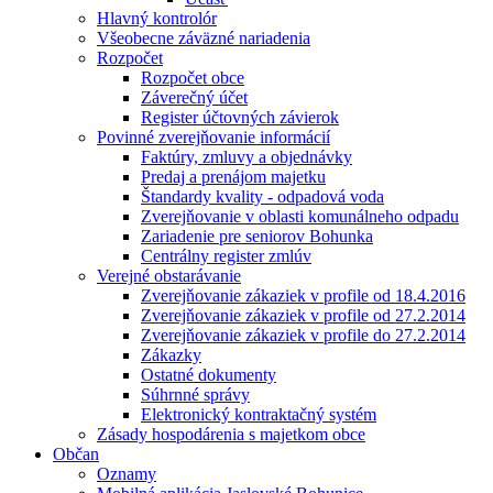
Hlavný kontrolór
Všeobecne záväzné nariadenia
Rozpočet
Rozpočet obce
Záverečný účet
Register účtovných závierok
Povinné zverejňovanie informácií
Faktúry, zmluvy a objednávky
Predaj a prenájom majetku
Štandardy kvality - odpadová voda
Zverejňovanie v oblasti komunálneho odpadu
Zariadenie pre seniorov Bohunka
Centrálny register zmlúv
Verejné obstarávanie
Zverejňovanie zákaziek v profile od 18.4.2016
Zverejňovanie zákaziek v profile od 27.2.2014
Zverejňovanie zákaziek v profile do 27.2.2014
Zákazky
Ostatné dokumenty
Súhrnné správy
Elektronický kontraktačný systém
Zásady hospodárenia s majetkom obce
Občan
Oznamy