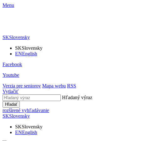
Menu
SK
Slovensky
SK
Slovensky
EN
English
Facebook
Youtube
Verzia pre seniorov
Mapa webu
RSS
Vytlačiť
Hľadaný výraz
Hľadať
rozšírené vyhľadávanie
SK
Slovensky
SK
Slovensky
EN
English