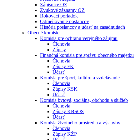
Zápisnice OZ
Zvukové záznamy OZ
Rokovací poriadok
Odmeňovanie poslancov
História poslancov a účasť na zasadnutiach
Obecné komisie
Komisia pre ochranu verejného záujmu
Členovia
Zápisy
Finančná komisia pre správu obecného majetku
Členovia
Zápisy FK
Účasť
Komisia pre šport, kultúru a vzdelávanie
Členovia
Zápisy KSK
Účasť
Komisia bytová, sociálna, obchodu a služieb
Členovia
Zápisy KBSOS
Účasť
Komisia životného prostredia a výstavby
Členovia
Zápisy KŽP
Účasť