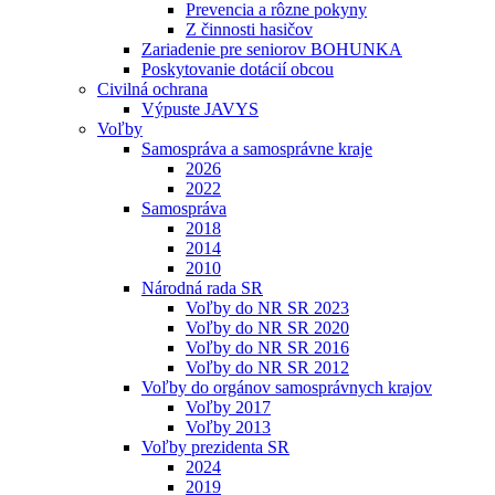
Prevencia a rôzne pokyny
Z činnosti hasičov
Zariadenie pre seniorov BOHUNKA
Poskytovanie dotácií obcou
Civilná ochrana
Výpuste JAVYS
Voľby
Samospráva a samosprávne kraje
2026
2022
Samospráva
2018
2014
2010
Národná rada SR
Voľby do NR SR 2023
Voľby do NR SR 2020
Voľby do NR SR 2016
Voľby do NR SR 2012
Voľby do orgánov samosprávnych krajov
Voľby 2017
Voľby 2013
Voľby prezidenta SR
2024
2019