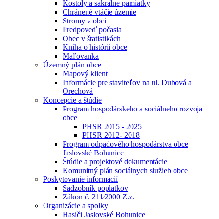
Kostoly a sakrálne pamiatky
Chránené vtáčie územie
Stromy v obci
Predpoveď počasia
Obec v štatistikách
Kniha o histórii obce
Maľovanka
Územný plán obce
Mapový klient
Informácie pre staviteľov na ul. Dubová a
Orechová
Koncepcie a štúdie
Program hospodárskeho a sociálneho rozvoja
obce
PHSR 2015 - 2025
PHSR 2012- 2018
Program odpadového hospodárstva obce
Jaslovské Bohunice
Štúdie a projektové dokumentácie
Komunitný plán sociálnych služieb obce
Poskytovanie informácií
Sadzobník poplatkov
Zákon č. 211⁄2000 Z.z.
Organizácie a spolky
Hasiči Jaslovské Bohunice