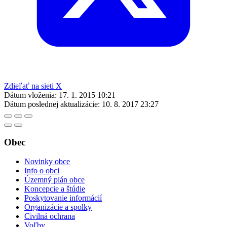
Zdieľať na sieti X
Dátum vloženia:
17. 1. 2015 10:21
Dátum poslednej aktualizácie:
10. 8. 2017 23:27
Obec
Novinky obce
Info o obci
Územný plán obce
Koncepcie a štúdie
Poskytovanie informácií
Organizácie a spolky
Civilná ochrana
Voľby