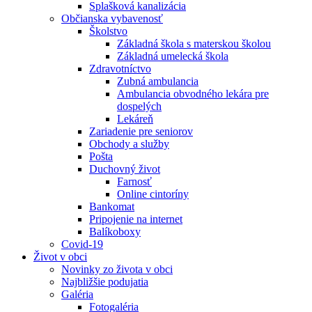
Splašková kanalizácia
Občianska vybavenosť
Školstvo
Základná škola s materskou školou
Základná umelecká škola
Zdravotníctvo
Zubná ambulancia
Ambulancia obvodného lekára pre
dospelých
Lekáreň
Zariadenie pre seniorov
Obchody a služby
Pošta
Duchovný život
Farnosť
Online cintoríny
Bankomat
Pripojenie na internet
Balíkoboxy
Covid-19
Život v obci
Novinky zo života v obci
Najbližšie podujatia
Galéria
Fotogaléria