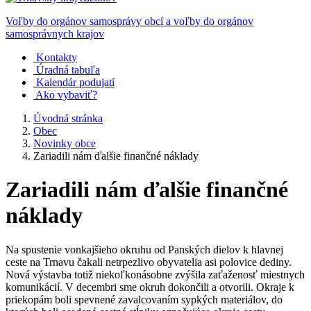
Voľby do orgánov samosprávy obcí a voľby do orgánov
samosprávnych krajov
Kontakty
Úradná tabuľa
Kalendár podujatí
Ako vybaviť?
Úvodná stránka
Obec
Novinky obce
Zariadili nám ďalšie finančné náklady
Zariadili nám ďalšie finančné
náklady
Na spustenie vonkajšieho okruhu od Panských dielov k hlavnej
ceste na Trnavu čakali netrpezlivo obyvatelia asi polovice dediny.
Nová výstavba totiž niekoľkonásobne zvýšila zaťaženosť miestnych
komunikácií. V decembri sme okruh dokončili a otvorili. Okraje k
priekopám boli spevnené zavalcovaním sypkých materiálov, do