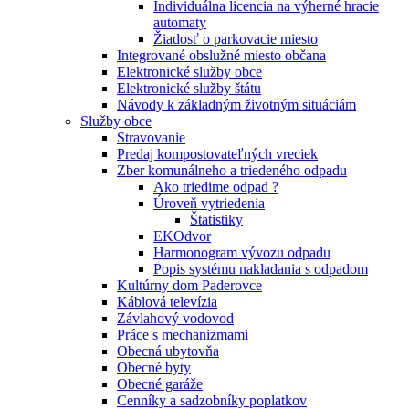
Individuálna licencia na výherné hracie
automaty
Žiadosť o parkovacie miesto
Integrované obslužné miesto občana
Elektronické služby obce
Elektronické služby štátu
Návody k základným životným situáciám
Služby obce
Stravovanie
Predaj kompostovateľných vreciek
Zber komunálneho a triedeného odpadu
Ako triedime odpad ?
Úroveň vytriedenia
Štatistiky
EKOdvor
Harmonogram vývozu odpadu
Popis systému nakladania s odpadom
Kultúrny dom Paderovce
Káblová televízia
Závlahový vodovod
Práce s mechanizmami
Obecná ubytovňa
Obecné byty
Obecné garáže
Cenníky a sadzobníky poplatkov