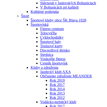
Slávnosti v Jaslovských Bohuniciach
V Bohunicách pri kaštieli
Kultúrne podujatia
Šport
Športové kluby obce ŠK Blava 1928
Športoviská
Fitness centrum
Telocvičňa
Cyklochodníky
Športové haly
Tenisové kurty
Discgolfové ihrisko
Strelnica
Vonkajšie fitness
Cenník športovísk
Kluby a združenia
Jazdecký klub AXA
Občianske združenie MEANDER
Rok 2019
Rok 2017
Rok 2014
Rok 2013
Rok 2012
Vodácko-turistický klub
Rok 2017