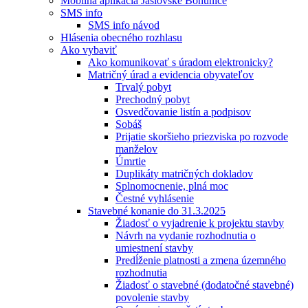
Mobilná aplikácia Jaslovské Bohunice
SMS info
SMS info návod
Hlásenia obecného rozhlasu
Ako vybaviť
Ako komunikovať s úradom elektronicky?
Matričný úrad a evidencia obyvateľov
Trvalý pobyt
Prechodný pobyt
Osvedčovanie listín a podpisov
Sobáš
Prijatie skoršieho priezviska po rozvode
manželov
Úmrtie
Duplikáty matričných dokladov
Splnomocnenie, plná moc
Čestné vyhlásenie
Stavebné konanie do 31.3.2025
Žiadosť o vyjadrenie k projektu stavby
Návrh na vydanie rozhodnutia o
umiestnení stavby
Predĺženie platnosti a zmena územného
rozhodnutia
Žiadosť o stavebné (dodatočné stavebné)
povolenie stavby