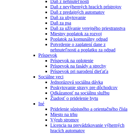
Daň z nehnuteľnosti
Daň z nevýherných hracích prístrojov
Daň z predajných automatov
Daň za ubytovanie
Daň za psa
Daň za užívanie verejného priestranstva
Miestny poplatok za rozvoj
Poplatok za komunálny odpad
Potvrdenie o zaplatení dane z
nehnuteľnosti a poplatku za odpad
Príspevok
Príspevok na oplotenie
Príspevok na fasády a strechy
Príspevok pri narodení dieťaťa
Sociálne veci
Jednorázová sociálna dávka
Poskytovanie stravy pre dôchodcov
Odkázanosť na sociálnu službu
Žiadosť o pridelenie bytu
Iné
Pridelenie súpisného a orientačného čísla
Miesto na trhu
Výrub stromov
Licencia na prevádzkovanie výherných
hracích automatov