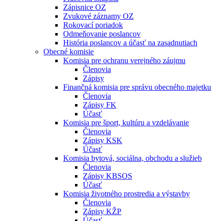
Zápisnice OZ
Zvukové záznamy OZ
Rokovací poriadok
Odmeňovanie poslancov
História poslancov a účasť na zasadnutiach
Obecné komisie
Komisia pre ochranu verejného záujmu
Členovia
Zápisy
Finančná komisia pre správu obecného majetku
Členovia
Zápisy FK
Účasť
Komisia pre šport, kultúru a vzdelávanie
Členovia
Zápisy KSK
Účasť
Komisia bytová, sociálna, obchodu a služieb
Členovia
Zápisy KBSOS
Účasť
Komisia životného prostredia a výstavby
Členovia
Zápisy KŽP
Účasť