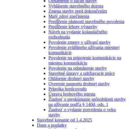
Oznámenie o začatí stavby
Vyhlásenie stavebného dozora
Zmena stavby pred dokončením
Malý zdroj znečistenia
Predĺženie platnosti stavebného povolenia
Predĺženie lehoty výstavby
Návrh na vydanie kolaudačného
rozhodnutia
Povolenie zmeny v užívaní stavby
Povolenie zvláštneho užívania miestnej
komunikácie
Povolenie na pripojenie komunikácie na
miestnu komunikáciu
Povolenie na odstránenie stavby
Stavebné úpravy a udržiavacie práce
Ohlásenie drobnej stavby
Overenie pasportu drobnej stavby
Prípojka horúcovodu
Úprava hrobového miesta
Žiadosť o preskúmanie spôsobilosti stavby
na užívanie podľa § 140d, ods. 1
Žiadosť o vydanie potvrdenia o veku
stavby
Stavebné konanie od 1.4.2025
Dane a poplatky