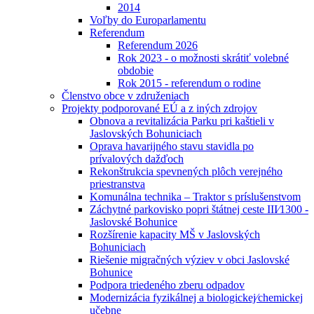
2014
Voľby do Europarlamentu
Referendum
Referendum 2026
Rok 2023 - o možnosti skrátiť volebné
obdobie
Rok 2015 - referendum o rodine
Členstvo obce v združeniach
Projekty podporované EÚ a z iných zdrojov
Obnova a revitalizácia Parku pri kaštieli v
Jaslovských Bohuniciach
Oprava havarijného stavu stavidla po
prívalových dažďoch
Rekonštrukcia spevnených plôch verejného
priestranstva
Komunálna technika – Traktor s príslušenstvom
Záchytné parkovisko popri štátnej ceste III⁄1300 -
Jaslovské Bohunice
Rozšírenie kapacity MŠ v Jaslovských
Bohuniciach
Riešenie migračných výziev v obci Jaslovské
Bohunice
Podpora triedeného zberu odpadov
Modernizácia fyzikálnej a biologickej⁄chemickej
učebne