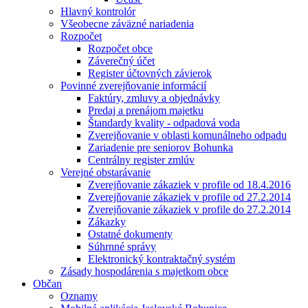
Hlavný kontrolór
Všeobecne záväzné nariadenia
Rozpočet
Rozpočet obce
Záverečný účet
Register účtovných závierok
Povinné zverejňovanie informácií
Faktúry, zmluvy a objednávky
Predaj a prenájom majetku
Štandardy kvality - odpadová voda
Zverejňovanie v oblasti komunálneho odpadu
Zariadenie pre seniorov Bohunka
Centrálny register zmlúv
Verejné obstarávanie
Zverejňovanie zákaziek v profile od 18.4.2016
Zverejňovanie zákaziek v profile od 27.2.2014
Zverejňovanie zákaziek v profile do 27.2.2014
Zákazky
Ostatné dokumenty
Súhrnné správy
Elektronický kontraktačný systém
Zásady hospodárenia s majetkom obce
Občan
Oznamy