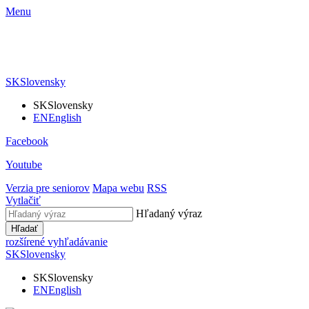
Menu
SK
Slovensky
SK
Slovensky
EN
English
Facebook
Youtube
Verzia pre seniorov
Mapa webu
RSS
Vytlačiť
Hľadaný výraz
Hľadať
rozšírené vyhľadávanie
SK
Slovensky
SK
Slovensky
EN
English