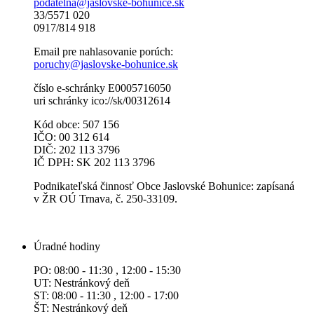
podatelna@jaslovske-bohunice.sk
33/5571 020
0917/814 918
Email pre nahlasovanie porúch:
poruchy@jaslovske-bohunice.sk
číslo e-schránky E0005716050
uri schránky ico://sk/00312614
Kód obce: 507 156
IČO: 00 312 614
DIČ: 202 113 3796
IČ DPH: SK 202 113 3796
Podnikateľská činnosť Obce Jaslovské Bohunice: zapísaná
v ŽR OÚ Trnava, č. 250-33109.
Úradné hodiny
PO: 08:00 - 11:30 , 12:00 - 15:30
UT: Nestránkový deň
ST: 08:00 - 11:30 , 12:00 - 17:00
ŠT: Nestránkový deň