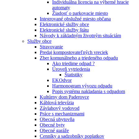
Individuálna licencia na výherné hracie
automaty
Žiadosť o parkovacie miesto
Integrované obslužné miesto občana
Elektronické služby obce
Elektronické služby štátu
Návody k základným životným situáciám
Služby obce
Stravovanie
Predaj kompostovateľných vreciek
Zber komunálneho a triedeného odpadu
Ako triedime odpad ?
Úroveň vytriedenia
Štatistiky
EKOdvor
Harmonogram vývozu odpadu
Popis systému nakladania s odpadom
Kultúrny dom Paderovce
Káblová televízia
Závlahový vodovod
Práce s mechanizmami
Obecná ubytovňa
Obecné byty
Obecné garáže
Cenníky a sadzobníky poplatkov