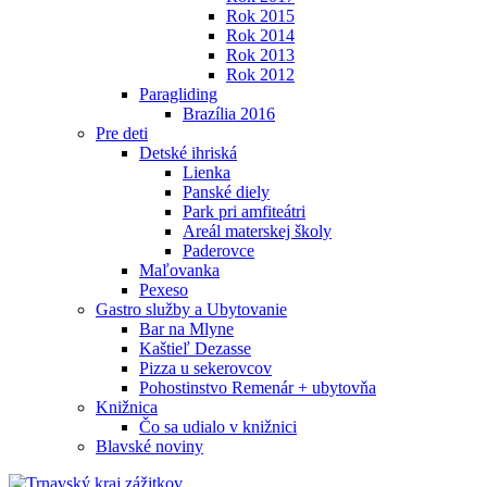
Rok 2015
Rok 2014
Rok 2013
Rok 2012
Paragliding
Brazília 2016
Pre deti
Detské ihriská
Lienka
Panské diely
Park pri amfiteátri
Areál materskej školy
Paderovce
Maľovanka
Pexeso
Gastro služby a Ubytovanie
Bar na Mlyne
Kaštieľ Dezasse
Pizza u sekerovcov
Pohostinstvo Remenár + ubytovňa
Knižnica
Čo sa udialo v knižnici
Blavské noviny