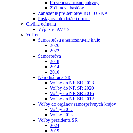
Prevencia a rôzne pokyny
Z činnosti hasičov
Zariadenie pre seniorov BOHUNKA
Poskytovanie dotácií obcou
Civilná ochrana
Výpuste JAVYS
Voľby
Samospráva a samosprávne kraje
2026
2022
Samospráva
2018
2014
2010
Národná rada SR
Voľby do NR SR 2023
Voľby do NR SR 2020
Voľby do NR SR 2016
Voľby do NR SR 2012
Voľby do orgánov samosprávnych krajov
Voľby 2017
Voľby 2013
Voľby prezidenta SR
2024
2019