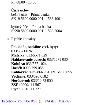
PI: 08:00 - 13:30
Čísla účtov
bežný účet – Prima banka
SK19 5600 0000 0011 1583 1001
bytový účet – Prima banka
SK98 5600 0000 0011 1583 2004
Rýchle kontakty
Pokladňa, sociálne veci, byty:
033/5571 026
Matrika:
033/5571 029
Nahlasovanie porúch:
033/5571 030
Kultúra:
033/5571 024
Hasiči:
0908/799 055
Káblovka:
0949/866 751, 0915/706 055
Vodárne:
033/596 6182
Horúcovod:
033/59 72 955
ZSE:
0800/111 567
Plyn:
0850 111 727
Facebook
Youtube
RSS
{L_PAGES_MAPA}