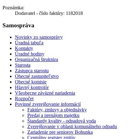
Poznámka:
Dodavatel - číslo faktúry: 1182018
Samospráva
Novinky zo samosprávy
Úradná tabuľa
Kontakty
Úradné hodiny
Organizačná štruktúra
Starosta
Zástupca starostu
Obecné zastupiteľstvo
Obecné komisie
Hlavný kontrolór
Všeobecne záväzné nariadenia
Rozpočet
Povinné zverejňovanie informácií
Faktúry, zmluvy a objednávky
Predaj a prenájom majetku
Štandardy kvality - odpadová voda
Zverejňovanie v oblasti komunálneho odpadu
Zariadenie pre seniorov Bohunka
Centrálny register zmlúv