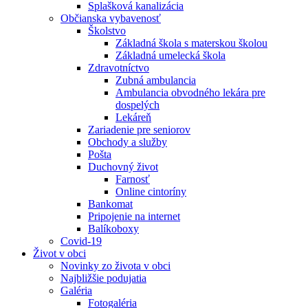
Splašková kanalizácia
Občianska vybavenosť
Školstvo
Základná škola s materskou školou
Základná umelecká škola
Zdravotníctvo
Zubná ambulancia
Ambulancia obvodného lekára pre
dospelých
Lekáreň
Zariadenie pre seniorov
Obchody a služby
Pošta
Duchovný život
Farnosť
Online cintoríny
Bankomat
Pripojenie na internet
Balíkoboxy
Covid-19
Život v obci
Novinky zo života v obci
Najbližšie podujatia
Galéria
Fotogaléria