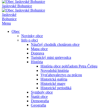
Jaslovské Bohunice
Jaslovské
Bohunice
Menu
Obec
Novinky obce
Info o obci
Náučný chodník chotárom obce
Mapa obce
Doprava
Turistický mini sprievodca
História
História obce pohľadom Petra Čeligu
Novodobá história
Vysťahovalectvo za prácou
Historická galéria
Historické mapy
Historické periodiká
Symboly obce
Štatút obce
Demografia
Geografia