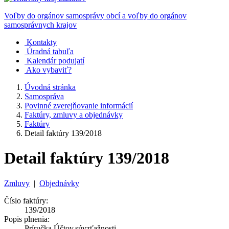
Voľby do orgánov samosprávy obcí a voľby do orgánov
samosprávnych krajov
Kontakty
Úradná tabuľa
Kalendár podujatí
Ako vybaviť?
Úvodná stránka
Samospráva
Povinné zverejňovanie informácií
Faktúry, zmluvy a objednávky
Faktúry
Detail faktúry 139/2018
Detail faktúry 139/2018
Zmluvy
|
Objednávky
Číslo faktúry:
139/2018
Popis plnenia:
Príručka Účtov.súvzťažnosti