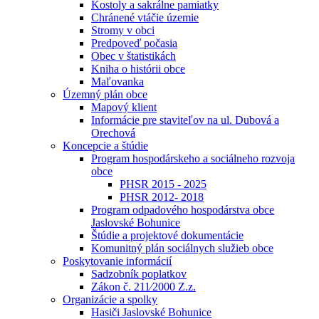
Kostoly a sakrálne pamiatky
Chránené vtáčie územie
Stromy v obci
Predpoveď počasia
Obec v štatistikách
Kniha o histórii obce
Maľovanka
Územný plán obce
Mapový klient
Informácie pre staviteľov na ul. Dubová a
Orechová
Koncepcie a štúdie
Program hospodárskeho a sociálneho rozvoja
obce
PHSR 2015 - 2025
PHSR 2012- 2018
Program odpadového hospodárstva obce
Jaslovské Bohunice
Štúdie a projektové dokumentácie
Komunitný plán sociálnych služieb obce
Poskytovanie informácií
Sadzobník poplatkov
Zákon č. 211⁄2000 Z.z.
Organizácie a spolky
Hasiči Jaslovské Bohunice