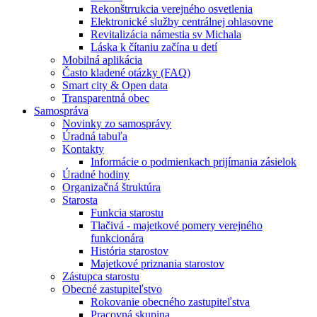
Rekonštrrukcia verejného osvetlenia
Elektronické služby centrálnej ohlasovne
Revitalizácia námestia sv Michala
Láska k čítaniu začína u detí
Mobilná aplikácia
Často kladené otázky (FAQ)
Smart city & Open data
Transparentná obec
Samospráva
Novinky zo samosprávy
Úradná tabuľa
Kontakty
Informácie o podmienkach prijímania zásielok
Úradné hodiny
Organizačná štruktúra
Starosta
Funkcia starostu
Tlačivá - majetkové pomery verejného
funkcionára
História starostov
Majetkové priznania starostov
Zástupca starostu
Obecné zastupiteľstvo
Rokovanie obecného zastupiteľstva
Pracovná skupina