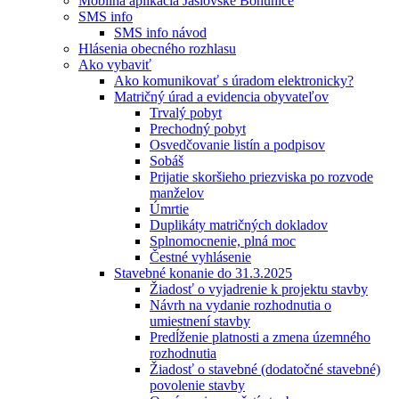
Mobilná aplikácia Jaslovské Bohunice
SMS info
SMS info návod
Hlásenia obecného rozhlasu
Ako vybaviť
Ako komunikovať s úradom elektronicky?
Matričný úrad a evidencia obyvateľov
Trvalý pobyt
Prechodný pobyt
Osvedčovanie listín a podpisov
Sobáš
Prijatie skoršieho priezviska po rozvode
manželov
Úmrtie
Duplikáty matričných dokladov
Splnomocnenie, plná moc
Čestné vyhlásenie
Stavebné konanie do 31.3.2025
Žiadosť o vyjadrenie k projektu stavby
Návrh na vydanie rozhodnutia o
umiestnení stavby
Predĺženie platnosti a zmena územného
rozhodnutia
Žiadosť o stavebné (dodatočné stavebné)
povolenie stavby