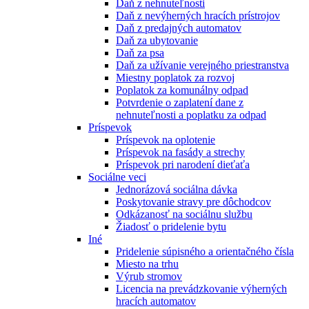
Daň z nehnuteľnosti
Daň z nevýherných hracích prístrojov
Daň z predajných automatov
Daň za ubytovanie
Daň za psa
Daň za užívanie verejného priestranstva
Miestny poplatok za rozvoj
Poplatok za komunálny odpad
Potvrdenie o zaplatení dane z
nehnuteľnosti a poplatku za odpad
Príspevok
Príspevok na oplotenie
Príspevok na fasády a strechy
Príspevok pri narodení dieťaťa
Sociálne veci
Jednorázová sociálna dávka
Poskytovanie stravy pre dôchodcov
Odkázanosť na sociálnu službu
Žiadosť o pridelenie bytu
Iné
Pridelenie súpisného a orientačného čísla
Miesto na trhu
Výrub stromov
Licencia na prevádzkovanie výherných
hracích automatov