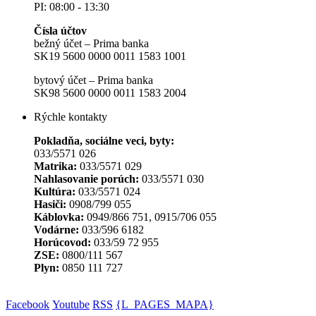
PI: 08:00 - 13:30
Čísla účtov
bežný účet – Prima banka
SK19 5600 0000 0011 1583 1001
bytový účet – Prima banka
SK98 5600 0000 0011 1583 2004
Rýchle kontakty
Pokladňa, sociálne veci, byty:
033/5571 026
Matrika:
033/5571 029
Nahlasovanie porúch:
033/5571 030
Kultúra:
033/5571 024
Hasiči:
0908/799 055
Káblovka:
0949/866 751, 0915/706 055
Vodárne:
033/596 6182
Horúcovod:
033/59 72 955
ZSE:
0800/111 567
Plyn:
0850 111 727
Facebook
Youtube
RSS
{L_PAGES_MAPA}