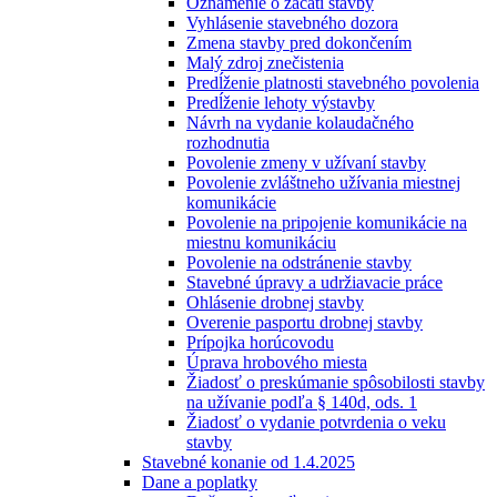
Oznámenie o začatí stavby
Vyhlásenie stavebného dozora
Zmena stavby pred dokončením
Malý zdroj znečistenia
Predĺženie platnosti stavebného povolenia
Predĺženie lehoty výstavby
Návrh na vydanie kolaudačného
rozhodnutia
Povolenie zmeny v užívaní stavby
Povolenie zvláštneho užívania miestnej
komunikácie
Povolenie na pripojenie komunikácie na
miestnu komunikáciu
Povolenie na odstránenie stavby
Stavebné úpravy a udržiavacie práce
Ohlásenie drobnej stavby
Overenie pasportu drobnej stavby
Prípojka horúcovodu
Úprava hrobového miesta
Žiadosť o preskúmanie spôsobilosti stavby
na užívanie podľa § 140d, ods. 1
Žiadosť o vydanie potvrdenia o veku
stavby
Stavebné konanie od 1.4.2025
Dane a poplatky