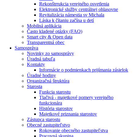
Rekonštrrukcia verejného osvetlenia
Elektronické služby centrálnej ohlasovne
Revitalizácia námestia sv Michala
Láska k čítaniu začína u detí
Mobilná aplikácia
Často kladené otázky (FAQ)
Smart city & Open data
Transparentná obec
Samospráva
Novinky zo samosprávy
Úradná tabuľa
Kontakty
Informácie o podmienkach prijímania zásielok
Úradné hodiny
Organizačná štruktúra
Starosta
Funkcia starostu
Tlačivá - majetkové pomery verejného
funkcionára
História starostov
Majetkové priznania starostov
Zástupca starostu
Obecné zastupiteľstvo
Rokovanie obecného zastupiteľstva
Pracovná skupina