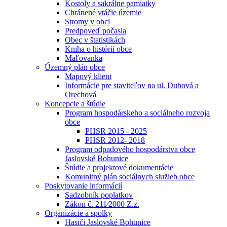
Kostoly a sakrálne pamiatky
Chránené vtáčie územie
Stromy v obci
Predpoveď počasia
Obec v štatistikách
Kniha o histórii obce
Maľovanka
Územný plán obce
Mapový klient
Informácie pre staviteľov na ul. Dubová a
Orechová
Koncepcie a štúdie
Program hospodárskeho a sociálneho rozvoja
obce
PHSR 2015 - 2025
PHSR 2012- 2018
Program odpadového hospodárstva obce
Jaslovské Bohunice
Štúdie a projektové dokumentácie
Komunitný plán sociálnych služieb obce
Poskytovanie informácií
Sadzobník poplatkov
Zákon č. 211⁄2000 Z.z.
Organizácie a spolky
Hasiči Jaslovské Bohunice