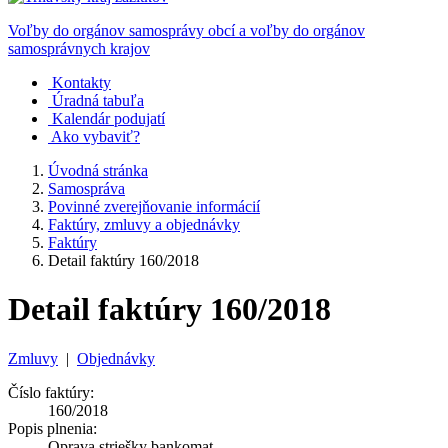
Voľby do orgánov samosprávy obcí a voľby do orgánov
samosprávnych krajov
Kontakty
Úradná tabuľa
Kalendár podujatí
Ako vybaviť?
Úvodná stránka
Samospráva
Povinné zverejňovanie informácií
Faktúry, zmluvy a objednávky
Faktúry
Detail faktúry 160/2018
Detail faktúry 160/2018
Zmluvy
|
Objednávky
Číslo faktúry:
160/2018
Popis plnenia:
Oprava striešky bankomat