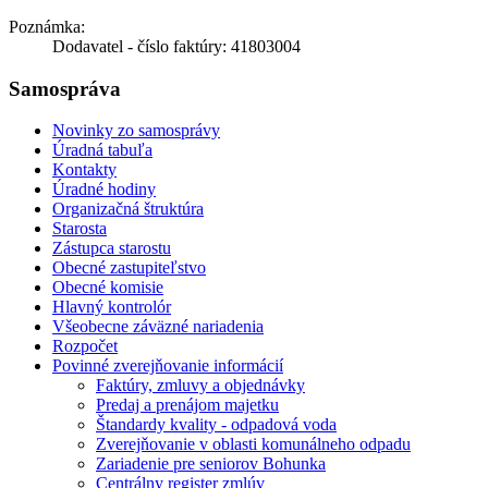
Poznámka:
Dodavatel - číslo faktúry: 41803004
Samospráva
Novinky zo samosprávy
Úradná tabuľa
Kontakty
Úradné hodiny
Organizačná štruktúra
Starosta
Zástupca starostu
Obecné zastupiteľstvo
Obecné komisie
Hlavný kontrolór
Všeobecne záväzné nariadenia
Rozpočet
Povinné zverejňovanie informácií
Faktúry, zmluvy a objednávky
Predaj a prenájom majetku
Štandardy kvality - odpadová voda
Zverejňovanie v oblasti komunálneho odpadu
Zariadenie pre seniorov Bohunka
Centrálny register zmlúv