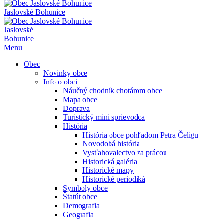
Jaslovské Bohunice
Jaslovské
Bohunice
Menu
Obec
Novinky obce
Info o obci
Náučný chodník chotárom obce
Mapa obce
Doprava
Turistický mini sprievodca
História
História obce pohľadom Petra Čeligu
Novodobá história
Vysťahovalectvo za prácou
Historická galéria
Historické mapy
Historické periodiká
Symboly obce
Štatút obce
Demografia
Geografia