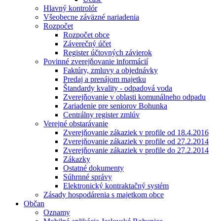
Hlavný kontrolór
Všeobecne záväzné nariadenia
Rozpočet
Rozpočet obce
Záverečný účet
Register účtovných závierok
Povinné zverejňovanie informácií
Faktúry, zmluvy a objednávky
Predaj a prenájom majetku
Štandardy kvality - odpadová voda
Zverejňovanie v oblasti komunálneho odpadu
Zariadenie pre seniorov Bohunka
Centrálny register zmlúv
Verejné obstarávanie
Zverejňovanie zákaziek v profile od 18.4.2016
Zverejňovanie zákaziek v profile od 27.2.2014
Zverejňovanie zákaziek v profile do 27.2.2014
Zákazky
Ostatné dokumenty
Súhrnné správy
Elektronický kontraktačný systém
Zásady hospodárenia s majetkom obce
Občan
Oznamy