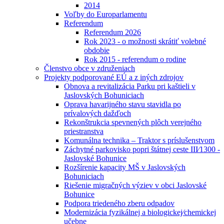
2014
Voľby do Europarlamentu
Referendum
Referendum 2026
Rok 2023 - o možnosti skrátiť volebné
obdobie
Rok 2015 - referendum o rodine
Členstvo obce v združeniach
Projekty podporované EÚ a z iných zdrojov
Obnova a revitalizácia Parku pri kaštieli v
Jaslovských Bohuniciach
Oprava havarijného stavu stavidla po
prívalových dažďoch
Rekonštrukcia spevnených plôch verejného
priestranstva
Komunálna technika – Traktor s príslušenstvom
Záchytné parkovisko popri štátnej ceste III⁄1300 -
Jaslovské Bohunice
Rozšírenie kapacity MŠ v Jaslovských
Bohuniciach
Riešenie migračných výziev v obci Jaslovské
Bohunice
Podpora triedeného zberu odpadov
Modernizácia fyzikálnej a biologickej⁄chemickej
učebne