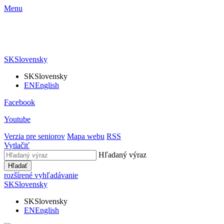
Menu
SK
Slovensky
SK
Slovensky
EN
English
Facebook
Youtube
Verzia pre seniorov
Mapa webu
RSS
Vytlačiť
Hľadaný výraz
Hľadať
rozšírené vyhľadávanie
SK
Slovensky
SK
Slovensky
EN
English