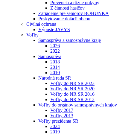
Prevencia a rôzne pokyny
Z činnosti hasičov
Zariadenie pre seniorov BOHUNKA
Poskytovanie dotácií obcou
Civilná ochrana
Výpuste JAVYS
Voľby
Samospráva a samosprávne kraje
2026
2022
Samospráva
2018
2014
2010
Národná rada SR
Voľby do NR SR 2023
Voľby do NR SR 2020
Voľby do NR SR 2016
Voľby do NR SR 2012
Voľby do orgánov samosprávnych krajov
Voľby 2017
Voľby 2013
Voľby prezidenta SR
2024
2019