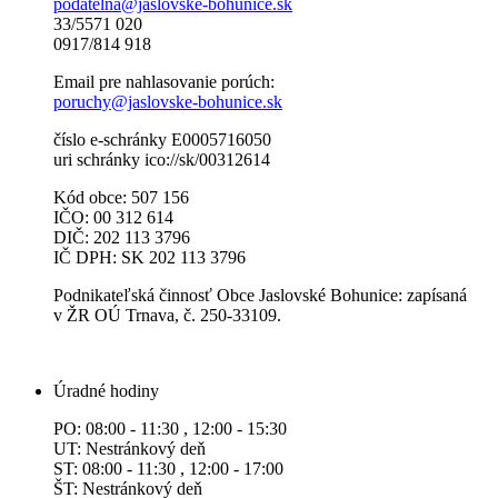
podatelna@jaslovske-bohunice.sk
33/5571 020
0917/814 918
Email pre nahlasovanie porúch:
poruchy@jaslovske-bohunice.sk
číslo e-schránky E0005716050
uri schránky ico://sk/00312614
Kód obce: 507 156
IČO: 00 312 614
DIČ: 202 113 3796
IČ DPH: SK 202 113 3796
Podnikateľská činnosť Obce Jaslovské Bohunice: zapísaná
v ŽR OÚ Trnava, č. 250-33109.
Úradné hodiny
PO: 08:00 - 11:30 , 12:00 - 15:30
UT: Nestránkový deň
ST: 08:00 - 11:30 , 12:00 - 17:00
ŠT: Nestránkový deň