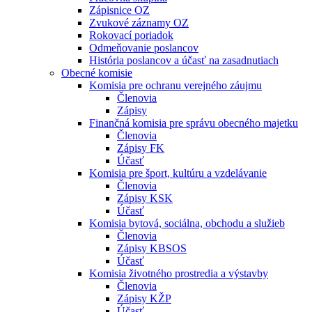
Zápisnice OZ
Zvukové záznamy OZ
Rokovací poriadok
Odmeňovanie poslancov
História poslancov a účasť na zasadnutiach
Obecné komisie
Komisia pre ochranu verejného záujmu
Členovia
Zápisy
Finančná komisia pre správu obecného majetku
Členovia
Zápisy FK
Účasť
Komisia pre šport, kultúru a vzdelávanie
Členovia
Zápisy KSK
Účasť
Komisia bytová, sociálna, obchodu a služieb
Členovia
Zápisy KBSOS
Účasť
Komisia životného prostredia a výstavby
Členovia
Zápisy KŽP
Účasť