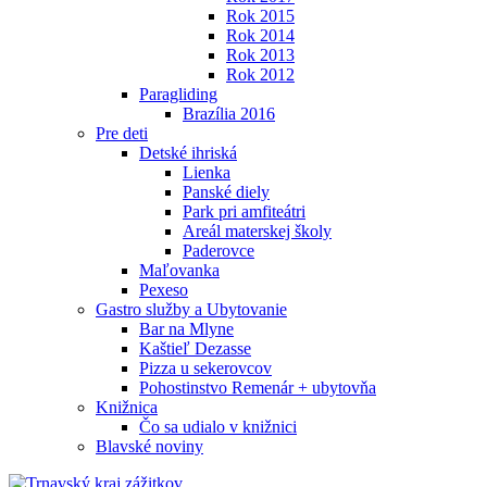
Rok 2015
Rok 2014
Rok 2013
Rok 2012
Paragliding
Brazília 2016
Pre deti
Detské ihriská
Lienka
Panské diely
Park pri amfiteátri
Areál materskej školy
Paderovce
Maľovanka
Pexeso
Gastro služby a Ubytovanie
Bar na Mlyne
Kaštieľ Dezasse
Pizza u sekerovcov
Pohostinstvo Remenár + ubytovňa
Knižnica
Čo sa udialo v knižnici
Blavské noviny