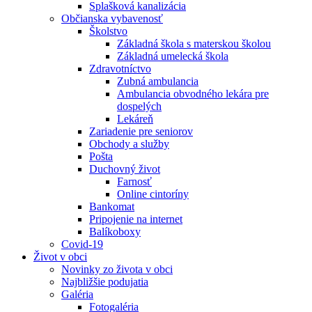
Splašková kanalizácia
Občianska vybavenosť
Školstvo
Základná škola s materskou školou
Základná umelecká škola
Zdravotníctvo
Zubná ambulancia
Ambulancia obvodného lekára pre
dospelých
Lekáreň
Zariadenie pre seniorov
Obchody a služby
Pošta
Duchovný život
Farnosť
Online cintoríny
Bankomat
Pripojenie na internet
Balíkoboxy
Covid-19
Život v obci
Novinky zo života v obci
Najbližšie podujatia
Galéria
Fotogaléria