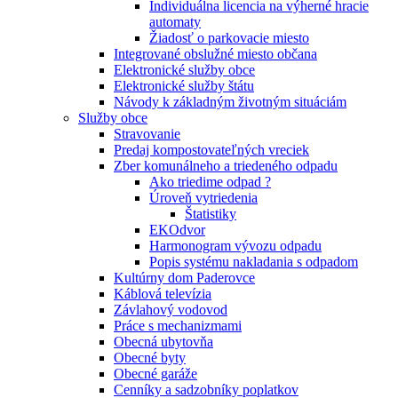
Individuálna licencia na výherné hracie
automaty
Žiadosť o parkovacie miesto
Integrované obslužné miesto občana
Elektronické služby obce
Elektronické služby štátu
Návody k základným životným situáciám
Služby obce
Stravovanie
Predaj kompostovateľných vreciek
Zber komunálneho a triedeného odpadu
Ako triedime odpad ?
Úroveň vytriedenia
Štatistiky
EKOdvor
Harmonogram vývozu odpadu
Popis systému nakladania s odpadom
Kultúrny dom Paderovce
Káblová televízia
Závlahový vodovod
Práce s mechanizmami
Obecná ubytovňa
Obecné byty
Obecné garáže
Cenníky a sadzobníky poplatkov