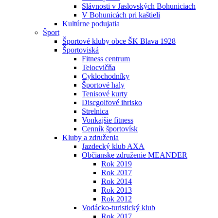
Slávnosti v Jaslovských Bohuniciach
V Bohunicách pri kaštieli
Kultúrne podujatia
Šport
Športové kluby obce ŠK Blava 1928
Športoviská
Fitness centrum
Telocvičňa
Cyklochodníky
Športové haly
Tenisové kurty
Discgolfové ihrisko
Strelnica
Vonkajšie fitness
Cenník športovísk
Kluby a združenia
Jazdecký klub AXA
Občianske združenie MEANDER
Rok 2019
Rok 2017
Rok 2014
Rok 2013
Rok 2012
Vodácko-turistický klub
Rok 2017