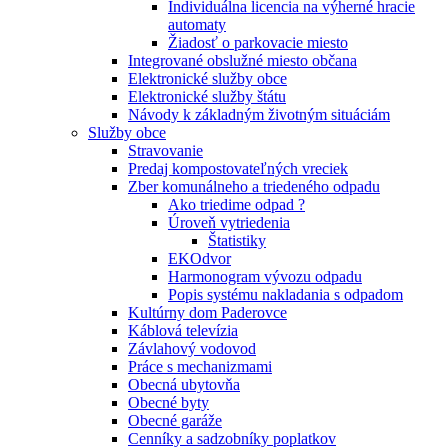
Individuálna licencia na výherné hracie
automaty
Žiadosť o parkovacie miesto
Integrované obslužné miesto občana
Elektronické služby obce
Elektronické služby štátu
Návody k základným životným situáciám
Služby obce
Stravovanie
Predaj kompostovateľných vreciek
Zber komunálneho a triedeného odpadu
Ako triedime odpad ?
Úroveň vytriedenia
Štatistiky
EKOdvor
Harmonogram vývozu odpadu
Popis systému nakladania s odpadom
Kultúrny dom Paderovce
Káblová televízia
Závlahový vodovod
Práce s mechanizmami
Obecná ubytovňa
Obecné byty
Obecné garáže
Cenníky a sadzobníky poplatkov