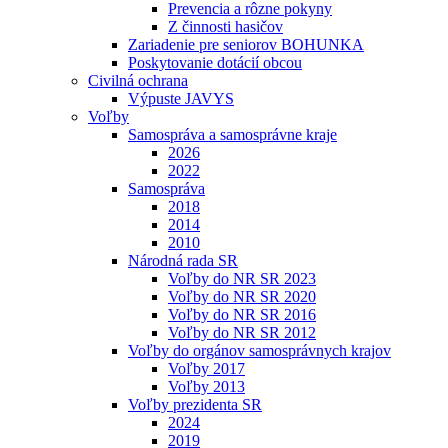
Prevencia a rôzne pokyny
Z činnosti hasičov
Zariadenie pre seniorov BOHUNKA
Poskytovanie dotácií obcou
Civilná ochrana
Výpuste JAVYS
Voľby
Samospráva a samosprávne kraje
2026
2022
Samospráva
2018
2014
2010
Národná rada SR
Voľby do NR SR 2023
Voľby do NR SR 2020
Voľby do NR SR 2016
Voľby do NR SR 2012
Voľby do orgánov samosprávnych krajov
Voľby 2017
Voľby 2013
Voľby prezidenta SR
2024
2019