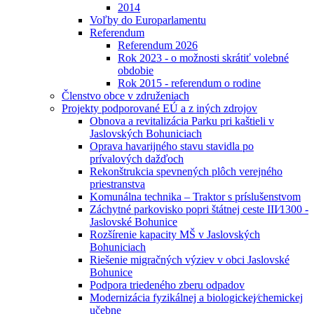
2014
Voľby do Europarlamentu
Referendum
Referendum 2026
Rok 2023 - o možnosti skrátiť volebné
obdobie
Rok 2015 - referendum o rodine
Členstvo obce v združeniach
Projekty podporované EÚ a z iných zdrojov
Obnova a revitalizácia Parku pri kaštieli v
Jaslovských Bohuniciach
Oprava havarijného stavu stavidla po
prívalových dažďoch
Rekonštrukcia spevnených plôch verejného
priestranstva
Komunálna technika – Traktor s príslušenstvom
Záchytné parkovisko popri štátnej ceste III⁄1300 -
Jaslovské Bohunice
Rozšírenie kapacity MŠ v Jaslovských
Bohuniciach
Riešenie migračných výziev v obci Jaslovské
Bohunice
Podpora triedeného zberu odpadov
Modernizácia fyzikálnej a biologickej⁄chemickej
učebne