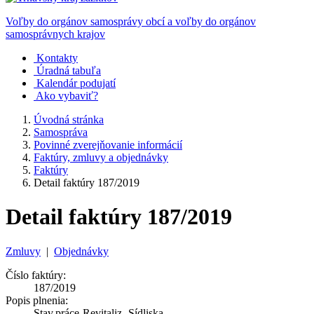
Voľby do orgánov samosprávy obcí a voľby do orgánov
samosprávnych krajov
Kontakty
Úradná tabuľa
Kalendár podujatí
Ako vybaviť?
Úvodná stránka
Samospráva
Povinné zverejňovanie informácií
Faktúry, zmluvy a objednávky
Faktúry
Detail faktúry 187/2019
Detail faktúry 187/2019
Zmluvy
|
Objednávky
Číslo faktúry:
187/2019
Popis plnenia:
Stav.práce-Revitaliz.-Sídliska