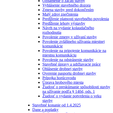
Oznámenie o začatí stavby
Vyhlásenie stavebného dozora
Zmena stavby pred dokončením
Malý zdroj znečistenia
Predĺženie platnosti stavebného povolenia
Predĺženie lehoty výstavby
Návrh na vydanie kolaudačného
rozhodnutia
Povolenie zmeny v užívaní stavby
Povolenie zvláštneho užívania miestnej
komunikácie
Povolenie na pripojenie komunikácie na
miestnu komunikáciu
Povolenie na odstránenie stavby
Stavebné úpravy a udržiavacie práce
Ohlásenie drobnej stavby
Overenie pasportu drobnej stavby
Prípojka horúcovodu
Úprava hrobového miesta
Žiadosť o preskúmanie spôsobilosti stavby
na užívanie podľa § 140d, ods. 1
Žiadosť o vydanie potvrdenia o veku
stavby
Stavebné konanie od 1.4.2025
Dane a poplatky