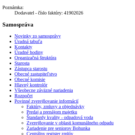
Poznámka:
Dodavatel - číslo faktúry: 41902026
Samospráva
Novinky zo samosprávy
Úradná tabuľa
Kontakty
Úradné hodiny
Organizačná štruktúra
Starosta
Zástupca starostu
Obecné zastupiteľstvo
Obecné komisie
Hlavný kontrolór
Všeobecne záväzné nariadenia
Rozpočet
Povinné zverejňovanie informácií
Faktúry, zmluvy a objednávky
Predaj a prenájom majetku
Štandardy kvality - odpadová voda
Zverejňovanie v oblasti komunálneho odpadu
Zariadenie pre seniorov Bohunka
Centrálny register zmlúv