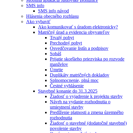
Mobilná aplikácia Jaslovské Bohunice
SMS info
SMS info návod
Hlásenia obecného rozhlasu
Ako vybaviť
Ako komunikovať s úradom elektronicky?
Matričný úrad a evidencia obyvateľov
Trvalý pobyt
Prechodný pobyt
Osvedčovanie listín a podpisov
Sobáš
Prijatie skoršieho priezviska po rozvode
manželov
Úmrtie
Duplikáty matričných dokladov
Splnomocnenie, plná moc
Čestné vyhlásenie
Stavebné konanie do 31.3.2025
Žiadosť o vyjadrenie k projektu stavby
Návrh na vydanie rozhodnutia o
umiestnení stavby
Predĺženie platnosti a zmena územného
rozhodnutia
Žiadosť o stavebné (dodatočné stavebné)
povolenie stavby