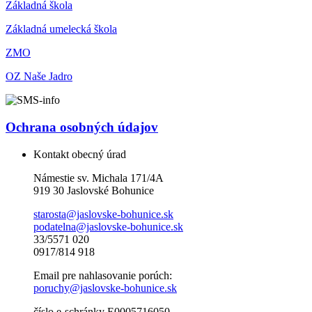
Základná škola
Základná umelecká škola
ZMO
OZ Naše Jadro
Ochrana osobných údajov
Kontakt obecný úrad
Námestie sv. Michala 171/4A
919 30 Jaslovské Bohunice
starosta@jaslovske-bohunice.sk
podatelna@jaslovske-bohunice.sk
33/5571 020
0917/814 918
Email pre nahlasovanie porúch:
poruchy@jaslovske-bohunice.sk
číslo e-schránky E0005716050