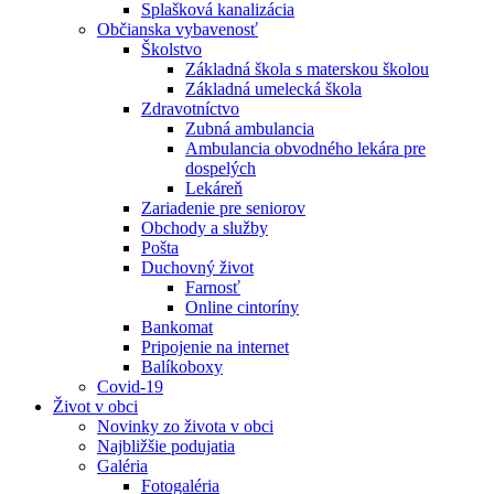
Splašková kanalizácia
Občianska vybavenosť
Školstvo
Základná škola s materskou školou
Základná umelecká škola
Zdravotníctvo
Zubná ambulancia
Ambulancia obvodného lekára pre
dospelých
Lekáreň
Zariadenie pre seniorov
Obchody a služby
Pošta
Duchovný život
Farnosť
Online cintoríny
Bankomat
Pripojenie na internet
Balíkoboxy
Covid-19
Život v obci
Novinky zo života v obci
Najbližšie podujatia
Galéria
Fotogaléria