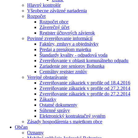
Hlavný kontrolór
Všeobecne záväzné nariadenia
Rozpočet
Rozpočet obce
Záverečný účet
Register účtovných závierok
Povinné zverejňovanie informácií
Faktúry, zmluvy a objednávky
Predaj a prenájom majetku
Štandardy kvality - odpadová voda
Zverejňovanie v oblasti komunálneho odpadu
Zariadenie pre seniorov Bohunka
Centrálny register zmlúv
Verejné obstarávanie
Zverejňovanie zákaziek v profile od 18.4.2016
Zverejňovanie zákaziek v profile od 27.2.2014
Zverejňovanie zákaziek v profile do 27.2.2014
Zákazky
Ostatné dokumenty
Súhrnné správy
Elektronický kontraktačný systém
Zásady hospodárenia s majetkom obce
Občan
Oznamy