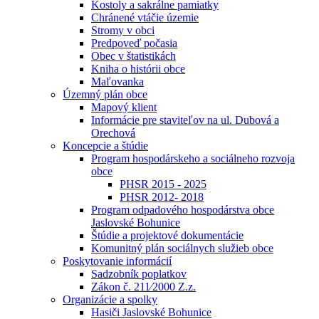
Kostoly a sakrálne pamiatky
Chránené vtáčie územie
Stromy v obci
Predpoveď počasia
Obec v štatistikách
Kniha o histórii obce
Maľovanka
Územný plán obce
Mapový klient
Informácie pre staviteľov na ul. Dubová a
Orechová
Koncepcie a štúdie
Program hospodárskeho a sociálneho rozvoja
obce
PHSR 2015 - 2025
PHSR 2012- 2018
Program odpadového hospodárstva obce
Jaslovské Bohunice
Štúdie a projektové dokumentácie
Komunitný plán sociálnych služieb obce
Poskytovanie informácií
Sadzobník poplatkov
Zákon č. 211⁄2000 Z.z.
Organizácie a spolky
Hasiči Jaslovské Bohunice