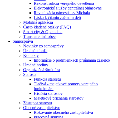
Rekonštrrukcia verejného osvetlenia
Elektronické služby centrálnej ohlasovne
Revitalizácia námestia sv Michala
Láska k čítaniu začína u detí
Mobilná aplikácia
Často kladené otázky (FAQ)
Smart city & Open data
Transparentná obec
Samospráva
Novinky zo samosprávy
Úradná tabuľa
Kontakty
Informácie o podmienkach prijímania zásielok
Úradné hodiny
Organizačná štruktúra
Starosta
Funkcia starostu
Tlačivá - majetkové pomery verejného
funkcionára
História starostov
Majetkové priznania starostov
Zástupca starostu
Obecné zastupiteľstvo
Rokovanie obecného zastupiteľstva
Pracovná skupina