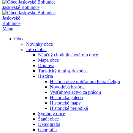
Jaslovské Bohunice
Jaslovské
Bohunice
Menu
Obec
Novinky obce
Info o obci
Náučný chodník chotárom obce
Mapa obce
Doprava
Turistický mini sprievodca
História
História obce pohľadom Petra Čeligu
Novodobá história
Vysťahovalectvo za prácou
Historická galéria
Historické mapy
Historické periodiká
Symboly obce
Štatút obce
Demografia
Geografia