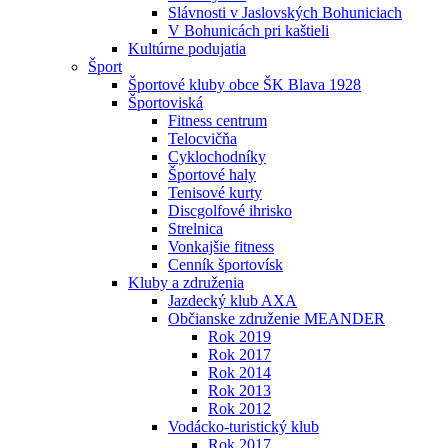
Slávnosti v Jaslovských Bohuniciach
V Bohunicách pri kaštieli
Kultúrne podujatia
Šport
Športové kluby obce ŠK Blava 1928
Športoviská
Fitness centrum
Telocvičňa
Cyklochodníky
Športové haly
Tenisové kurty
Discgolfové ihrisko
Strelnica
Vonkajšie fitness
Cenník športovísk
Kluby a združenia
Jazdecký klub AXA
Občianske združenie MEANDER
Rok 2019
Rok 2017
Rok 2014
Rok 2013
Rok 2012
Vodácko-turistický klub
Rok 2017