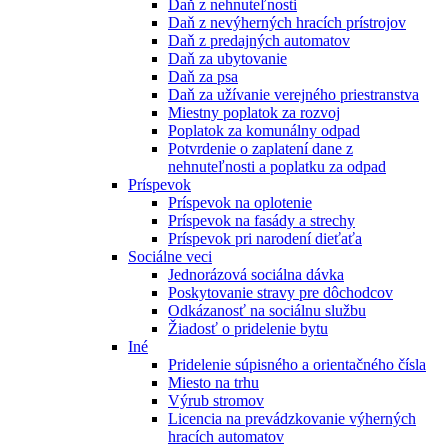
Daň z nehnuteľnosti
Daň z nevýherných hracích prístrojov
Daň z predajných automatov
Daň za ubytovanie
Daň za psa
Daň za užívanie verejného priestranstva
Miestny poplatok za rozvoj
Poplatok za komunálny odpad
Potvrdenie o zaplatení dane z
nehnuteľnosti a poplatku za odpad
Príspevok
Príspevok na oplotenie
Príspevok na fasády a strechy
Príspevok pri narodení dieťaťa
Sociálne veci
Jednorázová sociálna dávka
Poskytovanie stravy pre dôchodcov
Odkázanosť na sociálnu službu
Žiadosť o pridelenie bytu
Iné
Pridelenie súpisného a orientačného čísla
Miesto na trhu
Výrub stromov
Licencia na prevádzkovanie výherných
hracích automatov