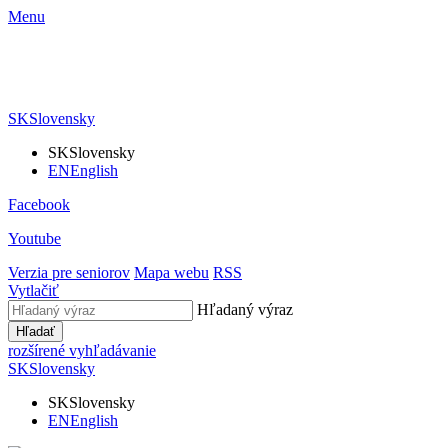
Menu
SK
Slovensky
SK
Slovensky
EN
English
Facebook
Youtube
Verzia pre seniorov
Mapa webu
RSS
Vytlačiť
Hľadaný výraz
Hľadať
rozšírené vyhľadávanie
SK
Slovensky
SK
Slovensky
EN
English