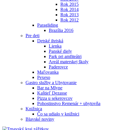
Rok 2015
Rok 2014
Rok 2013
Rok 2012
Paragliding
Brazília 2016
Pre deti
Detské ihriská
Lienka
Panské diely
Park pri amfiteátri
Areál materskej školy
Paderovce
Maľovanka
Pexeso
Gastro služby a Ubytovanie
Bar na Mlyne
Kaštieľ Dezasse
Pizza u sekerovcov
Pohostinstvo Remenár + ubytovňa
Knižnica
Čo sa udialo v knižnici
Blavské noviny