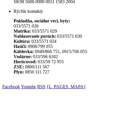
SK98 5600 0000 0011 1583 2004
Rýchle kontakty
Pokladňa, sociálne veci, byty:
033/5571 026
Matrika:
033/5571 029
Nahlasovanie porúch:
033/5571 030
Kultúra:
033/5571 024
Hasiči:
0908/799 055
Káblovka:
0949/866 751, 0915/706 055
Vodárne:
033/596 6182
Horúcovod:
033/59 72 955
ZSE:
0800/111 567
Plyn:
0850 111 727
Facebook
Youtube
RSS
{L_PAGES_MAPA}