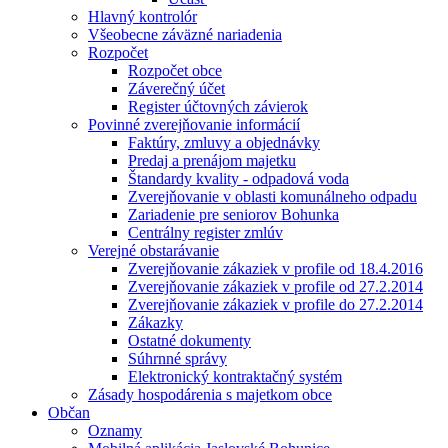
Hlavný kontrolór
Všeobecne záväzné nariadenia
Rozpočet
Rozpočet obce
Záverečný účet
Register účtovných závierok
Povinné zverejňovanie informácií
Faktúry, zmluvy a objednávky
Predaj a prenájom majetku
Štandardy kvality - odpadová voda
Zverejňovanie v oblasti komunálneho odpadu
Zariadenie pre seniorov Bohunka
Centrálny register zmlúv
Verejné obstarávanie
Zverejňovanie zákaziek v profile od 18.4.2016
Zverejňovanie zákaziek v profile od 27.2.2014
Zverejňovanie zákaziek v profile do 27.2.2014
Zákazky
Ostatné dokumenty
Súhrnné správy
Elektronický kontraktačný systém
Zásady hospodárenia s majetkom obce
Občan
Oznamy