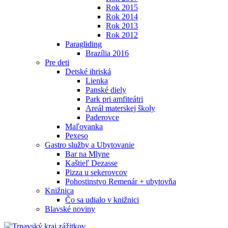
Rok 2015
Rok 2014
Rok 2013
Rok 2012
Paragliding
Brazília 2016
Pre deti
Detské ihriská
Lienka
Panské diely
Park pri amfiteátri
Areál materskej školy
Paderovce
Maľovanka
Pexeso
Gastro služby a Ubytovanie
Bar na Mlyne
Kaštieľ Dezasse
Pizza u sekerovcov
Pohostinstvo Remenár + ubytovňa
Knižnica
Čo sa udialo v knižnici
Blavské noviny