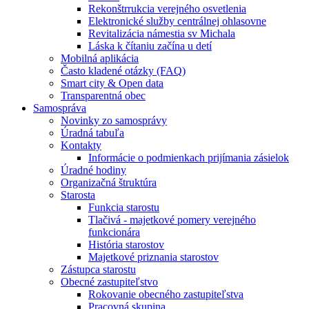
Rekonštrrukcia verejného osvetlenia
Elektronické služby centrálnej ohlasovne
Revitalizácia námestia sv Michala
Láska k čítaniu začína u detí
Mobilná aplikácia
Často kladené otázky (FAQ)
Smart city & Open data
Transparentná obec
Samospráva
Novinky zo samosprávy
Úradná tabuľa
Kontakty
Informácie o podmienkach prijímania zásielok
Úradné hodiny
Organizačná štruktúra
Starosta
Funkcia starostu
Tlačivá - majetkové pomery verejného
funkcionára
História starostov
Majetkové priznania starostov
Zástupca starostu
Obecné zastupiteľstvo
Rokovanie obecného zastupiteľstva
Pracovná skupina