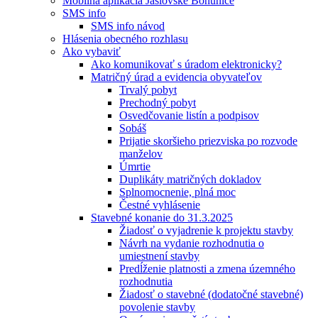
Mobilná aplikácia Jaslovské Bohunice
SMS info
SMS info návod
Hlásenia obecného rozhlasu
Ako vybaviť
Ako komunikovať s úradom elektronicky?
Matričný úrad a evidencia obyvateľov
Trvalý pobyt
Prechodný pobyt
Osvedčovanie listín a podpisov
Sobáš
Prijatie skoršieho priezviska po rozvode
manželov
Úmrtie
Duplikáty matričných dokladov
Splnomocnenie, plná moc
Čestné vyhlásenie
Stavebné konanie do 31.3.2025
Žiadosť o vyjadrenie k projektu stavby
Návrh na vydanie rozhodnutia o
umiestnení stavby
Predĺženie platnosti a zmena územného
rozhodnutia
Žiadosť o stavebné (dodatočné stavebné)
povolenie stavby