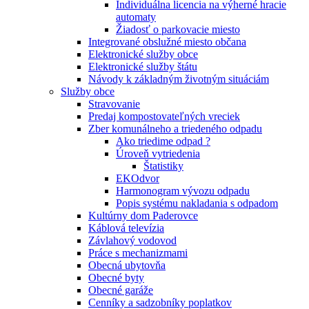
Individuálna licencia na výherné hracie
automaty
Žiadosť o parkovacie miesto
Integrované obslužné miesto občana
Elektronické služby obce
Elektronické služby štátu
Návody k základným životným situáciám
Služby obce
Stravovanie
Predaj kompostovateľných vreciek
Zber komunálneho a triedeného odpadu
Ako triedime odpad ?
Úroveň vytriedenia
Štatistiky
EKOdvor
Harmonogram vývozu odpadu
Popis systému nakladania s odpadom
Kultúrny dom Paderovce
Káblová televízia
Závlahový vodovod
Práce s mechanizmami
Obecná ubytovňa
Obecné byty
Obecné garáže
Cenníky a sadzobníky poplatkov