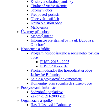
Kostoly a sakrálne pamiatky
Chránené vtáčie územie
Stromy v obci
Predpoveď počasia
Obec v štatistikách
Kniha o histórii obce
Maľovanka
Územný plán obce
Mapový klient
Informácie pre staviteľov na ul. Dubová a
Orechová
Koncepcie a štúdie
Program hospodárskeho a sociálneho rozvoja
obce
PHSR 2015 - 2025
PHSR 2012- 2018
Program odpadového hospodárstva obce
Jaslovské Bohunice
Štúdie a projektové dokumentácie
Komunitný plán sociálnych služieb obce
Poskytovanie informácií
Sadzobník poplatkov
Zákon č. 211⁄2000 Z.z.
Organizácie a spolky
Hasiči Jaslovské Bohunice