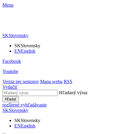
Menu
SK
Slovensky
SK
Slovensky
EN
English
Facebook
Youtube
Verzia pre seniorov
Mapa webu
RSS
Vytlačiť
Hľadaný výraz
Hľadať
rozšírené vyhľadávanie
SK
Slovensky
SK
Slovensky
EN
English