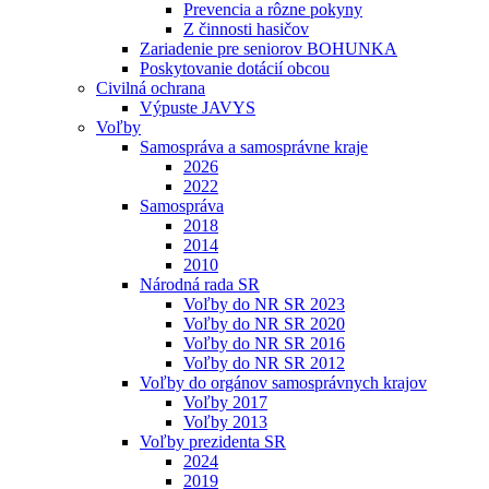
Prevencia a rôzne pokyny
Z činnosti hasičov
Zariadenie pre seniorov BOHUNKA
Poskytovanie dotácií obcou
Civilná ochrana
Výpuste JAVYS
Voľby
Samospráva a samosprávne kraje
2026
2022
Samospráva
2018
2014
2010
Národná rada SR
Voľby do NR SR 2023
Voľby do NR SR 2020
Voľby do NR SR 2016
Voľby do NR SR 2012
Voľby do orgánov samosprávnych krajov
Voľby 2017
Voľby 2013
Voľby prezidenta SR
2024
2019