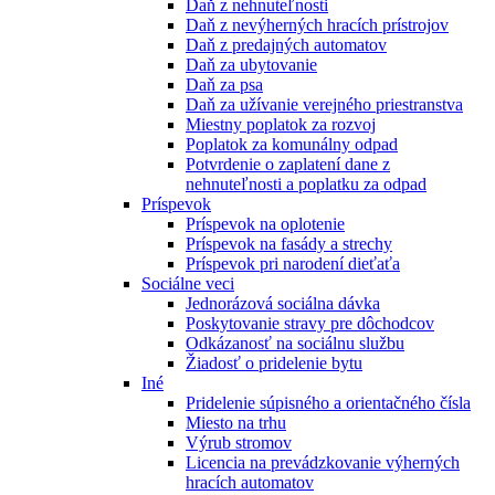
Daň z nehnuteľnosti
Daň z nevýherných hracích prístrojov
Daň z predajných automatov
Daň za ubytovanie
Daň za psa
Daň za užívanie verejného priestranstva
Miestny poplatok za rozvoj
Poplatok za komunálny odpad
Potvrdenie o zaplatení dane z
nehnuteľnosti a poplatku za odpad
Príspevok
Príspevok na oplotenie
Príspevok na fasády a strechy
Príspevok pri narodení dieťaťa
Sociálne veci
Jednorázová sociálna dávka
Poskytovanie stravy pre dôchodcov
Odkázanosť na sociálnu službu
Žiadosť o pridelenie bytu
Iné
Pridelenie súpisného a orientačného čísla
Miesto na trhu
Výrub stromov
Licencia na prevádzkovanie výherných
hracích automatov