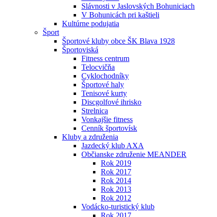
Slávnosti v Jaslovských Bohuniciach
V Bohunicách pri kaštieli
Kultúrne podujatia
Šport
Športové kluby obce ŠK Blava 1928
Športoviská
Fitness centrum
Telocvičňa
Cyklochodníky
Športové haly
Tenisové kurty
Discgolfové ihrisko
Strelnica
Vonkajšie fitness
Cenník športovísk
Kluby a združenia
Jazdecký klub AXA
Občianske združenie MEANDER
Rok 2019
Rok 2017
Rok 2014
Rok 2013
Rok 2012
Vodácko-turistický klub
Rok 2017