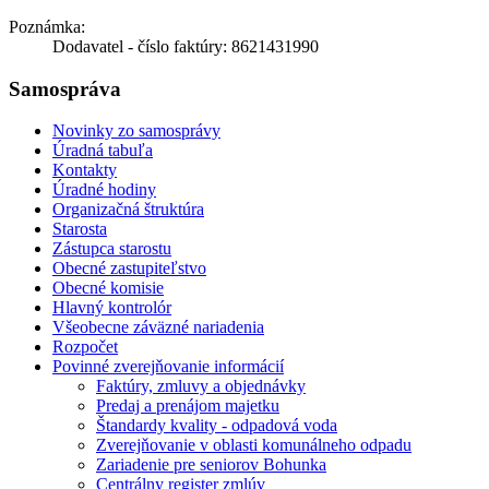
Poznámka:
Dodavatel - číslo faktúry: 8621431990
Samospráva
Novinky zo samosprávy
Úradná tabuľa
Kontakty
Úradné hodiny
Organizačná štruktúra
Starosta
Zástupca starostu
Obecné zastupiteľstvo
Obecné komisie
Hlavný kontrolór
Všeobecne záväzné nariadenia
Rozpočet
Povinné zverejňovanie informácií
Faktúry, zmluvy a objednávky
Predaj a prenájom majetku
Štandardy kvality - odpadová voda
Zverejňovanie v oblasti komunálneho odpadu
Zariadenie pre seniorov Bohunka
Centrálny register zmlúv