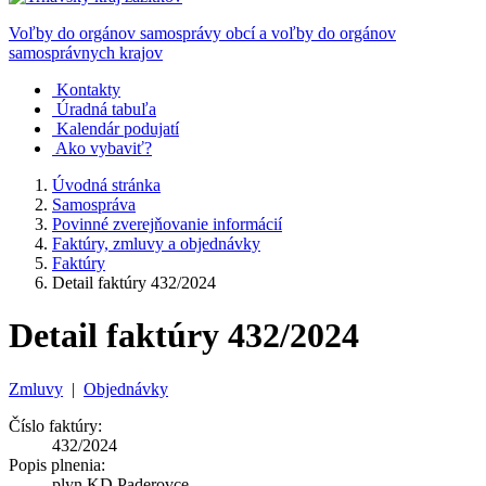
Voľby do orgánov samosprávy obcí a voľby do orgánov
samosprávnych krajov
Kontakty
Úradná tabuľa
Kalendár podujatí
Ako vybaviť?
Úvodná stránka
Samospráva
Povinné zverejňovanie informácií
Faktúry, zmluvy a objednávky
Faktúry
Detail faktúry 432/2024
Detail faktúry 432/2024
Zmluvy
|
Objednávky
Číslo faktúry:
432/2024
Popis plnenia:
plyn KD Paderovce