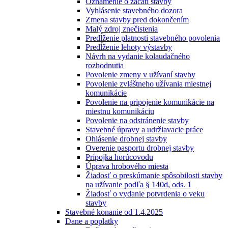
Oznámenie o začatí stavby
Vyhlásenie stavebného dozora
Zmena stavby pred dokončením
Malý zdroj znečistenia
Predĺženie platnosti stavebného povolenia
Predĺženie lehoty výstavby
Návrh na vydanie kolaudačného
rozhodnutia
Povolenie zmeny v užívaní stavby
Povolenie zvláštneho užívania miestnej
komunikácie
Povolenie na pripojenie komunikácie na
miestnu komunikáciu
Povolenie na odstránenie stavby
Stavebné úpravy a udržiavacie práce
Ohlásenie drobnej stavby
Overenie pasportu drobnej stavby
Prípojka horúcovodu
Úprava hrobového miesta
Žiadosť o preskúmanie spôsobilosti stavby
na užívanie podľa § 140d, ods. 1
Žiadosť o vydanie potvrdenia o veku
stavby
Stavebné konanie od 1.4.2025
Dane a poplatky