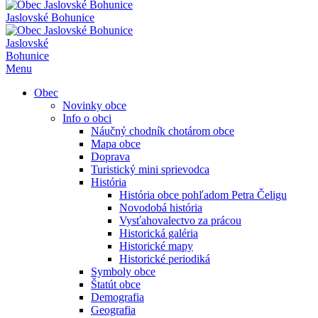
Jaslovské Bohunice
Jaslovské
Bohunice
Menu
Obec
Novinky obce
Info o obci
Náučný chodník chotárom obce
Mapa obce
Doprava
Turistický mini sprievodca
História
História obce pohľadom Petra Čeligu
Novodobá história
Vysťahovalectvo za prácou
Historická galéria
Historické mapy
Historické periodiká
Symboly obce
Štatút obce
Demografia
Geografia