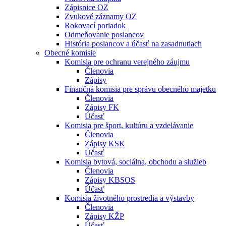
Zápisnice OZ
Zvukové záznamy OZ
Rokovací poriadok
Odmeňovanie poslancov
História poslancov a účasť na zasadnutiach
Obecné komisie
Komisia pre ochranu verejného záujmu
Členovia
Zápisy
Finančná komisia pre správu obecného majetku
Členovia
Zápisy FK
Účasť
Komisia pre šport, kultúru a vzdelávanie
Členovia
Zápisy KSK
Účasť
Komisia bytová, sociálna, obchodu a služieb
Členovia
Zápisy KBSOS
Účasť
Komisia životného prostredia a výstavby
Členovia
Zápisy KŽP
Účasť