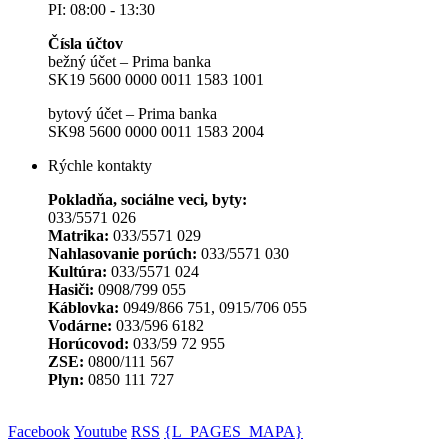
PI: 08:00 - 13:30
Čísla účtov
bežný účet – Prima banka
SK19 5600 0000 0011 1583 1001
bytový účet – Prima banka
SK98 5600 0000 0011 1583 2004
Rýchle kontakty
Pokladňa, sociálne veci, byty:
033/5571 026
Matrika:
033/5571 029
Nahlasovanie porúch:
033/5571 030
Kultúra:
033/5571 024
Hasiči:
0908/799 055
Káblovka:
0949/866 751, 0915/706 055
Vodárne:
033/596 6182
Horúcovod:
033/59 72 955
ZSE:
0800/111 567
Plyn:
0850 111 727
Facebook
Youtube
RSS
{L_PAGES_MAPA}