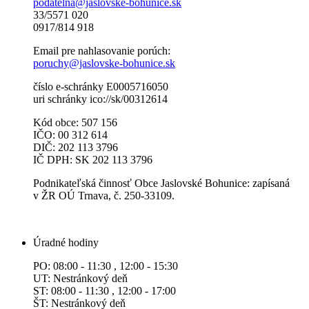
podatelna@jaslovske-bohunice.sk
33/5571 020
0917/814 918
Email pre nahlasovanie porúch:
poruchy@jaslovske-bohunice.sk
číslo e-schránky E0005716050
uri schránky ico://sk/00312614
Kód obce: 507 156
IČO: 00 312 614
DIČ: 202 113 3796
IČ DPH: SK 202 113 3796
Podnikateľská činnosť Obce Jaslovské Bohunice: zapísaná
v ŽR OÚ Trnava, č. 250-33109.
Úradné hodiny
PO: 08:00 - 11:30 , 12:00 - 15:30
UT: Nestránkový deň
ST: 08:00 - 11:30 , 12:00 - 17:00
ŠT: Nestránkový deň