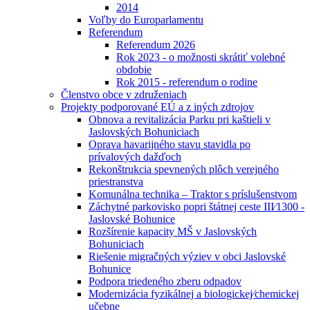
2014
Voľby do Europarlamentu
Referendum
Referendum 2026
Rok 2023 - o možnosti skrátiť volebné
obdobie
Rok 2015 - referendum o rodine
Členstvo obce v združeniach
Projekty podporované EÚ a z iných zdrojov
Obnova a revitalizácia Parku pri kaštieli v
Jaslovských Bohuniciach
Oprava havarijného stavu stavidla po
prívalových dažďoch
Rekonštrukcia spevnených plôch verejného
priestranstva
Komunálna technika – Traktor s príslušenstvom
Záchytné parkovisko popri štátnej ceste III⁄1300 -
Jaslovské Bohunice
Rozšírenie kapacity MŠ v Jaslovských
Bohuniciach
Riešenie migračných výziev v obci Jaslovské
Bohunice
Podpora triedeného zberu odpadov
Modernizácia fyzikálnej a biologickej⁄chemickej
učebne