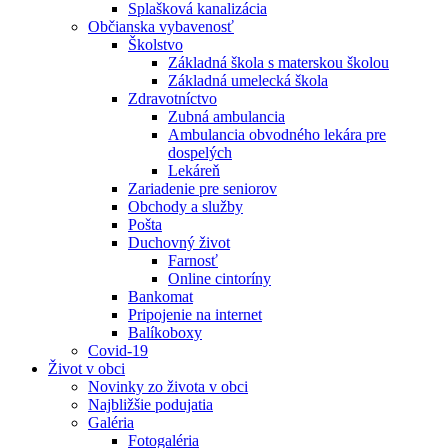
Splašková kanalizácia
Občianska vybavenosť
Školstvo
Základná škola s materskou školou
Základná umelecká škola
Zdravotníctvo
Zubná ambulancia
Ambulancia obvodného lekára pre
dospelých
Lekáreň
Zariadenie pre seniorov
Obchody a služby
Pošta
Duchovný život
Farnosť
Online cintoríny
Bankomat
Pripojenie na internet
Balíkoboxy
Covid-19
Život v obci
Novinky zo života v obci
Najbližšie podujatia
Galéria
Fotogaléria