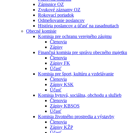
Zápisnice OZ
Zvukové záznamy OZ
Rokovací poriadok
Odmeňovanie poslancov
História poslancov a účasť na zasadnutiach
Obecné komisie
Komisia pre ochranu verejného záujmu
Členovia
Zápisy
Finančná komisia pre správu obecného majetku
Členovia
Zápisy FK
Účasť
Komisia pre šport, kultúru a vzdelávanie
Členovia
Zápisy KSK
Účasť
Komisia bytová, sociálna, obchodu a služieb
Členovia
Zápisy KBSOS
Účasť
Komisia životného prostredia a výstavby
Členovia
Zápisy KŽP
Účasť