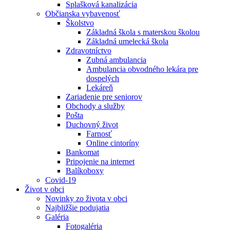
Splašková kanalizácia
Občianska vybavenosť
Školstvo
Základná škola s materskou školou
Základná umelecká škola
Zdravotníctvo
Zubná ambulancia
Ambulancia obvodného lekára pre
dospelých
Lekáreň
Zariadenie pre seniorov
Obchody a služby
Pošta
Duchovný život
Farnosť
Online cintoríny
Bankomat
Pripojenie na internet
Balíkoboxy
Covid-19
Život v obci
Novinky zo života v obci
Najbližšie podujatia
Galéria
Fotogaléria