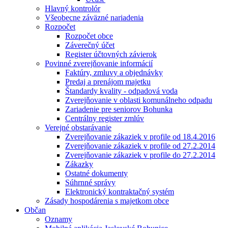
Hlavný kontrolór
Všeobecne záväzné nariadenia
Rozpočet
Rozpočet obce
Záverečný účet
Register účtovných závierok
Povinné zverejňovanie informácií
Faktúry, zmluvy a objednávky
Predaj a prenájom majetku
Štandardy kvality - odpadová voda
Zverejňovanie v oblasti komunálneho odpadu
Zariadenie pre seniorov Bohunka
Centrálny register zmlúv
Verejné obstarávanie
Zverejňovanie zákaziek v profile od 18.4.2016
Zverejňovanie zákaziek v profile od 27.2.2014
Zverejňovanie zákaziek v profile do 27.2.2014
Zákazky
Ostatné dokumenty
Súhrnné správy
Elektronický kontraktačný systém
Zásady hospodárenia s majetkom obce
Občan
Oznamy