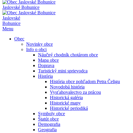
Jaslovské Bohunice
Jaslovské
Bohunice
Menu
Obec
Novinky obce
Info o obci
Náučný chodník chotárom obce
Mapa obce
Doprava
Turistický mini sprievodca
História
História obce pohľadom Petra Čeligu
Novodobá história
Vysťahovalectvo za prácou
Historická galéria
Historické mapy
Historické periodiká
Symboly obce
Štatút obce
Demografia
Geografia