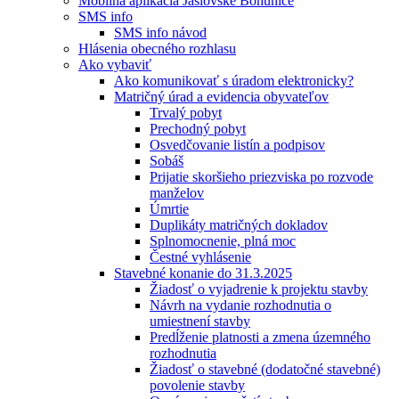
Mobilná aplikácia Jaslovské Bohunice
SMS info
SMS info návod
Hlásenia obecného rozhlasu
Ako vybaviť
Ako komunikovať s úradom elektronicky?
Matričný úrad a evidencia obyvateľov
Trvalý pobyt
Prechodný pobyt
Osvedčovanie listín a podpisov
Sobáš
Prijatie skoršieho priezviska po rozvode
manželov
Úmrtie
Duplikáty matričných dokladov
Splnomocnenie, plná moc
Čestné vyhlásenie
Stavebné konanie do 31.3.2025
Žiadosť o vyjadrenie k projektu stavby
Návrh na vydanie rozhodnutia o
umiestnení stavby
Predĺženie platnosti a zmena územného
rozhodnutia
Žiadosť o stavebné (dodatočné stavebné)
povolenie stavby