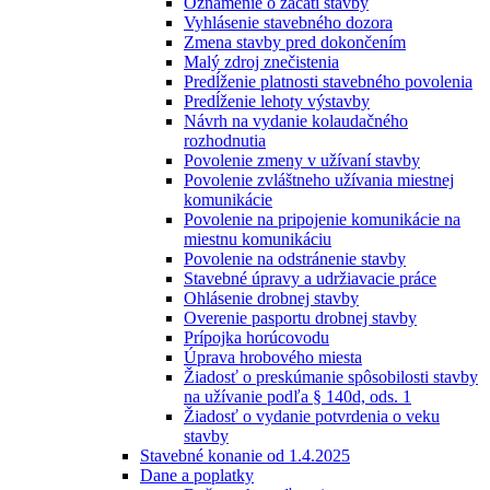
Oznámenie o začatí stavby
Vyhlásenie stavebného dozora
Zmena stavby pred dokončením
Malý zdroj znečistenia
Predĺženie platnosti stavebného povolenia
Predĺženie lehoty výstavby
Návrh na vydanie kolaudačného
rozhodnutia
Povolenie zmeny v užívaní stavby
Povolenie zvláštneho užívania miestnej
komunikácie
Povolenie na pripojenie komunikácie na
miestnu komunikáciu
Povolenie na odstránenie stavby
Stavebné úpravy a udržiavacie práce
Ohlásenie drobnej stavby
Overenie pasportu drobnej stavby
Prípojka horúcovodu
Úprava hrobového miesta
Žiadosť o preskúmanie spôsobilosti stavby
na užívanie podľa § 140d, ods. 1
Žiadosť o vydanie potvrdenia o veku
stavby
Stavebné konanie od 1.4.2025
Dane a poplatky