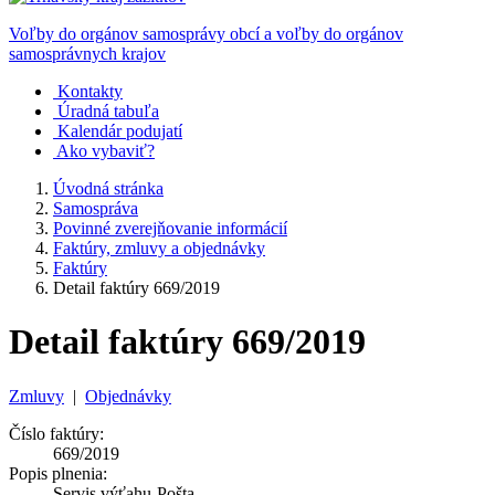
Voľby do orgánov samosprávy obcí a voľby do orgánov
samosprávnych krajov
Kontakty
Úradná tabuľa
Kalendár podujatí
Ako vybaviť?
Úvodná stránka
Samospráva
Povinné zverejňovanie informácií
Faktúry, zmluvy a objednávky
Faktúry
Detail faktúry 669/2019
Detail faktúry 669/2019
Zmluvy
|
Objednávky
Číslo faktúry:
669/2019
Popis plnenia:
Servis výťahu-Pošta