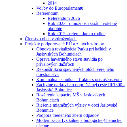
2014
Voľby do Europarlamentu
Referendum
Referendum 2026
Rok 2023 - o možnosti skrátiť volebné
obdobie
Rok 2015 - referendum o rodine
Členstvo obce v združeniach
Projekty podporované EÚ a z iných zdrojov
Obnova a revitalizácia Parku pri kaštieli v
Jaslovských Bohuniciach
Oprava havarijného stavu stavidla po
prívalových dažďoch
Rekonštrukcia spevnených plôch verejného
priestranstva
Komunálna technika – Traktor s príslušenstvom
Záchytné parkovisko popri štátnej ceste III⁄1300 -
Jaslovské Bohunice
Rozšírenie kapacity MŠ v Jaslovských
Bohuniciach
Riešenie migračných výziev v obci Jaslovské
Bohunice
Podpora triedeného zberu odpadov
Modernizácia fyzikálnej a biologickej⁄chemickej
učebne