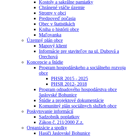
Kostoly a sakrálne pamiatky
Chránené vtáčie územie
Stromy v obci
Predpoveď počasia
Obec v štatistikách
Kniha o histórii obce
Maľovanka
Územný plán obce
Mapový klient
Informácie pre staviteľov na ul. Dubová a
Orechová
Koncepcie a štúdie
Program hospodárskeho a sociálneho rozvoja
obce
PHSR 2015 - 2025
PHSR 2012- 2018
Program odpadového hospodárstva obce
Jaslovské Bohunice
Štúdie a projektové dokumentácie
Komunitný plán sociálnych služieb obce
Poskytovanie informácií
Sadzobník poplatkov
Zákon č. 211⁄2000 Z.z.
Organizácie a spolky
Hasiči Jaslovské Bohunice