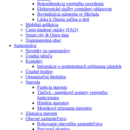
Rekonštrrukcia verejného osvetlenia
Elektronické služby centrálnej ohlasovne
Revitalizácia námestia sv Michala
Láska k čítaniu začína u detí
Mobilná aplikácia
Často kladené otázky (FAQ)
Smart city & Open data
Transparentná obec
Samospráva
Novinky zo samosprávy
Úradná tabuľa
Kontakty
Informácie o podmienkach prijímania zásielok
Úradné hodiny
Organizačná štruktúra
Starosta
Funkcia starostu
Tlačivá - majetkové pomery verejného
funkcionára
História starostov
Majetkové priznania starostov
Zástupca starostu
Obecné zastupiteľstvo
Rokovanie obecného zastupiteľstva
Pracovná skupina