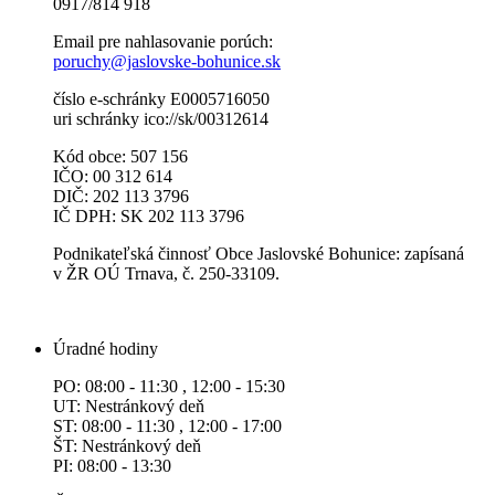
0917/814 918
Email pre nahlasovanie porúch:
poruchy@jaslovske-bohunice.sk
číslo e-schránky E0005716050
uri schránky ico://sk/00312614
Kód obce: 507 156
IČO: 00 312 614
DIČ: 202 113 3796
IČ DPH: SK 202 113 3796
Podnikateľská činnosť Obce Jaslovské Bohunice: zapísaná
v ŽR OÚ Trnava, č. 250-33109.
Úradné hodiny
PO: 08:00 - 11:30 , 12:00 - 15:30
UT: Nestránkový deň
ST: 08:00 - 11:30 , 12:00 - 17:00
ŠT: Nestránkový deň
PI: 08:00 - 13:30