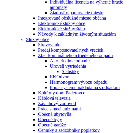
Individuálna licencia na výherné hracie
automaty
Žiadosť o parkovacie miesto
Integrované obslužné miesto občana
Elektronické služby obce
Elektronické služby štátu
Návody k základným životným situáciám
Služby obce
Stravovanie
Predaj kompostovateľných vreciek
Zber komunálneho a triedeného odpadu
Ako triedime odpad ?
Úroveň vytriedenia
Štatistiky
EKOdvor
Harmonogram vývozu odpadu
Popis systému nakladania s odpadom
Kultúrny dom Paderovce
Káblová televízia
Závlahový vodovod
Práce s mechanizmami
Obecná ubytovňa
Obecné byty
Obecné garáže
Cenníky a sadzobníky poplatkov