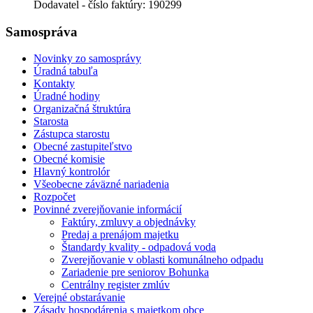
Dodavatel - číslo faktúry: 190299
Samospráva
Novinky zo samosprávy
Úradná tabuľa
Kontakty
Úradné hodiny
Organizačná štruktúra
Starosta
Zástupca starostu
Obecné zastupiteľstvo
Obecné komisie
Hlavný kontrolór
Všeobecne záväzné nariadenia
Rozpočet
Povinné zverejňovanie informácií
Faktúry, zmluvy a objednávky
Predaj a prenájom majetku
Štandardy kvality - odpadová voda
Zverejňovanie v oblasti komunálneho odpadu
Zariadenie pre seniorov Bohunka
Centrálny register zmlúv
Verejné obstarávanie
Zásady hospodárenia s majetkom obce