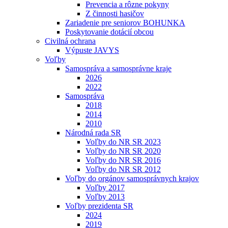
Prevencia a rôzne pokyny
Z činnosti hasičov
Zariadenie pre seniorov BOHUNKA
Poskytovanie dotácií obcou
Civilná ochrana
Výpuste JAVYS
Voľby
Samospráva a samosprávne kraje
2026
2022
Samospráva
2018
2014
2010
Národná rada SR
Voľby do NR SR 2023
Voľby do NR SR 2020
Voľby do NR SR 2016
Voľby do NR SR 2012
Voľby do orgánov samosprávnych krajov
Voľby 2017
Voľby 2013
Voľby prezidenta SR
2024
2019