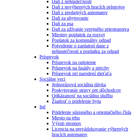
Daň z nehnuteľnosti
Daň z nevýherných hracích prístrojov
Daň z predajných automatov
Daň za ubytovanie
Daň za psa
Daň za užívanie verejného priestranstva
Miestny poplatok za rozvoj
Poplatok za komunálny odpad
Potvrdenie o zaplatení dane z
nehnuteľnosti a poplatku za odpad
Príspevok
Príspevok na oplotenie
Príspevok na fasády a strechy
Príspevok pri narodení dieťaťa
Sociálne veci
Jednorázová sociálna dávka
Poskytovanie stravy pre dôchodcov
Odkázanosť na sociálnu službu
Žiadosť o pridelenie bytu
Iné
Pridelenie súpisného a orientačného čísla
Miesto na trhu
Výrub stromov
Licencia na prevádzkovanie výherných
hracích automatov