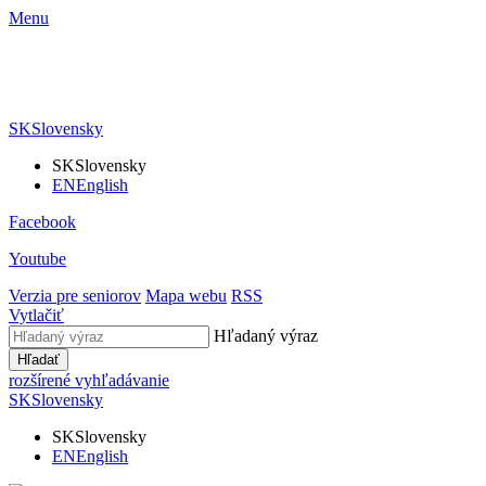
Menu
SK
Slovensky
SK
Slovensky
EN
English
Facebook
Youtube
Verzia pre seniorov
Mapa webu
RSS
Vytlačiť
Hľadaný výraz
Hľadať
rozšírené vyhľadávanie
SK
Slovensky
SK
Slovensky
EN
English