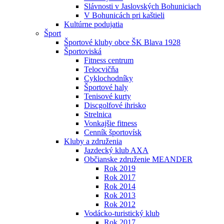
Slávnosti v Jaslovských Bohuniciach
V Bohunicách pri kaštieli
Kultúrne podujatia
Šport
Športové kluby obce ŠK Blava 1928
Športoviská
Fitness centrum
Telocvičňa
Cyklochodníky
Športové haly
Tenisové kurty
Discgolfové ihrisko
Strelnica
Vonkajšie fitness
Cenník športovísk
Kluby a združenia
Jazdecký klub AXA
Občianske združenie MEANDER
Rok 2019
Rok 2017
Rok 2014
Rok 2013
Rok 2012
Vodácko-turistický klub
Rok 2017