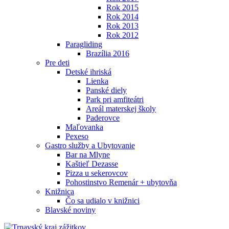
Rok 2015
Rok 2014
Rok 2013
Rok 2012
Paragliding
Brazília 2016
Pre deti
Detské ihriská
Lienka
Panské diely
Park pri amfiteátri
Areál materskej školy
Paderovce
Maľovanka
Pexeso
Gastro služby a Ubytovanie
Bar na Mlyne
Kaštieľ Dezasse
Pizza u sekerovcov
Pohostinstvo Remenár + ubytovňa
Knižnica
Čo sa udialo v knižnici
Blavské noviny