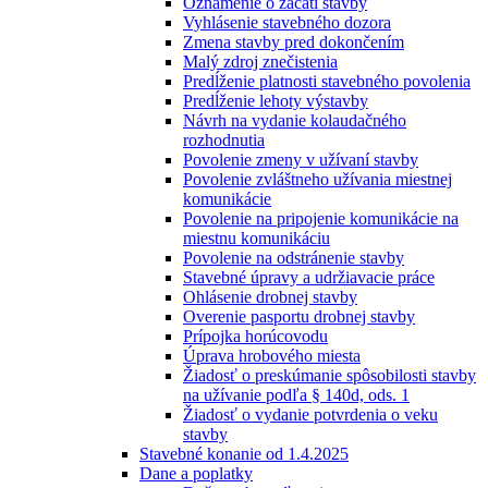
Oznámenie o začatí stavby
Vyhlásenie stavebného dozora
Zmena stavby pred dokončením
Malý zdroj znečistenia
Predĺženie platnosti stavebného povolenia
Predĺženie lehoty výstavby
Návrh na vydanie kolaudačného
rozhodnutia
Povolenie zmeny v užívaní stavby
Povolenie zvláštneho užívania miestnej
komunikácie
Povolenie na pripojenie komunikácie na
miestnu komunikáciu
Povolenie na odstránenie stavby
Stavebné úpravy a udržiavacie práce
Ohlásenie drobnej stavby
Overenie pasportu drobnej stavby
Prípojka horúcovodu
Úprava hrobového miesta
Žiadosť o preskúmanie spôsobilosti stavby
na užívanie podľa § 140d, ods. 1
Žiadosť o vydanie potvrdenia o veku
stavby
Stavebné konanie od 1.4.2025
Dane a poplatky