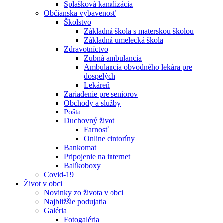
Splašková kanalizácia
Občianska vybavenosť
Školstvo
Základná škola s materskou školou
Základná umelecká škola
Zdravotníctvo
Zubná ambulancia
Ambulancia obvodného lekára pre
dospelých
Lekáreň
Zariadenie pre seniorov
Obchody a služby
Pošta
Duchovný život
Farnosť
Online cintoríny
Bankomat
Pripojenie na internet
Balíkoboxy
Covid-19
Život v obci
Novinky zo života v obci
Najbližšie podujatia
Galéria
Fotogaléria