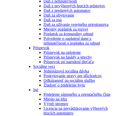
Daň z nehnuteľnosti
Daň z nevýherných hracích prístrojov
Daň z predajných automatov
Daň za ubytovanie
Daň za psa
Daň za užívanie verejného priestranstva
Miestny poplatok za rozvoj
Poplatok za komunálny odpad
Potvrdenie o zaplatení dane z
nehnuteľnosti a poplatku za odpad
Príspevok
Príspevok na oplotenie
Príspevok na fasády a strechy
Príspevok pri narodení dieťaťa
Sociálne veci
Jednorázová sociálna dávka
Poskytovanie stravy pre dôchodcov
Odkázanosť na sociálnu službu
Žiadosť o pridelenie bytu
Iné
Pridelenie súpisného a orientačného čísla
Miesto na trhu
Výrub stromov
Licencia na prevádzkovanie výherných
hracích automatov