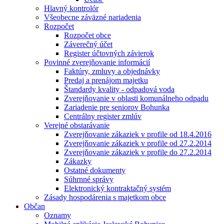
Hlavný kontrolór
Všeobecne záväzné nariadenia
Rozpočet
Rozpočet obce
Záverečný účet
Register účtovných závierok
Povinné zverejňovanie informácií
Faktúry, zmluvy a objednávky
Predaj a prenájom majetku
Štandardy kvality - odpadová voda
Zverejňovanie v oblasti komunálneho odpadu
Zariadenie pre seniorov Bohunka
Centrálny register zmlúv
Verejné obstarávanie
Zverejňovanie zákaziek v profile od 18.4.2016
Zverejňovanie zákaziek v profile od 27.2.2014
Zverejňovanie zákaziek v profile do 27.2.2014
Zákazky
Ostatné dokumenty
Súhrnné správy
Elektronický kontraktačný systém
Zásady hospodárenia s majetkom obce
Občan
Oznamy