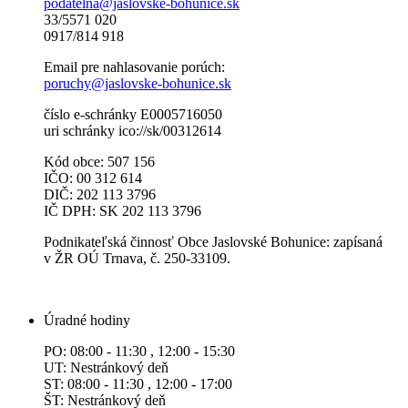
podatelna@jaslovske-bohunice.sk
33/5571 020
0917/814 918
Email pre nahlasovanie porúch:
poruchy@jaslovske-bohunice.sk
číslo e-schránky E0005716050
uri schránky ico://sk/00312614
Kód obce: 507 156
IČO: 00 312 614
DIČ: 202 113 3796
IČ DPH: SK 202 113 3796
Podnikateľská činnosť Obce Jaslovské Bohunice: zapísaná
v ŽR OÚ Trnava, č. 250-33109.
Úradné hodiny
PO: 08:00 - 11:30 , 12:00 - 15:30
UT: Nestránkový deň
ST: 08:00 - 11:30 , 12:00 - 17:00
ŠT: Nestránkový deň