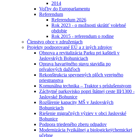
2014
Voľby do Europarlamentu
Referendum
Referendum 2026
Rok 2023 - o možnosti skrátiť volebné
obdobie
Rok 2015 - referendum o rodine
Členstvo obce v združeniach
Projekty podporované EÚ a z iných zdrojov
Obnova a revitalizácia Parku pri kaštieli v
Jaslovských Bohuniciach
Oprava havarijného stavu stavidla po
prívalových dažďoch
Rekonštrukcia spevnených plôch verejného
priestranstva
Komunálna technika – Traktor s príslušenstvom
Záchytné parkovisko popri štátnej ceste III⁄1300 -
Jaslovské Bohunice
Rozšírenie kapacity MŠ v Jaslovských
Bohuniciach
Riešenie migračných výziev v obci Jaslovské
Bohunice
Podpora triedeného zberu odpadov
Modernizácia fyzikálnej a biologickej⁄chemickej
učebne