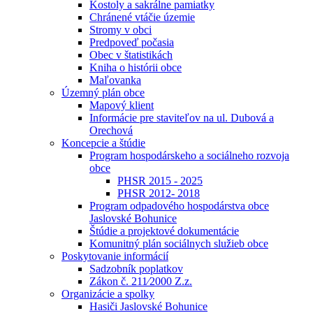
Kostoly a sakrálne pamiatky
Chránené vtáčie územie
Stromy v obci
Predpoveď počasia
Obec v štatistikách
Kniha o histórii obce
Maľovanka
Územný plán obce
Mapový klient
Informácie pre staviteľov na ul. Dubová a
Orechová
Koncepcie a štúdie
Program hospodárskeho a sociálneho rozvoja
obce
PHSR 2015 - 2025
PHSR 2012- 2018
Program odpadového hospodárstva obce
Jaslovské Bohunice
Štúdie a projektové dokumentácie
Komunitný plán sociálnych služieb obce
Poskytovanie informácií
Sadzobník poplatkov
Zákon č. 211⁄2000 Z.z.
Organizácie a spolky
Hasiči Jaslovské Bohunice