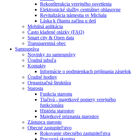
Rekonštrrukcia verejného osvetlenia
Elektronické služby centrálnej ohlasovne
Revitalizácia námestia sv Michala
Láska k čítaniu začína u detí
Mobilná aplikácia
Často kladené otázky (FAQ)
Smart city & Open data
Transparentná obec
Samospráva
Novinky zo samosprávy
Úradná tabuľa
Kontakty
Informácie o podmienkach prijímania zásielok
Úradné hodiny
Organizačná štruktúra
Starosta
Funkcia starostu
Tlačivá - majetkové pomery verejného
funkcionára
História starostov
Majetkové priznania starostov
Zástupca starostu
Obecné zastupiteľstvo
Rokovanie obecného zastupiteľstva
Pracovná skupina