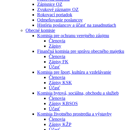
Zápisnice OZ
Zvukové záznamy OZ
Rokovací poriadok
Odmeňovanie poslancov
História poslancov a účasť na zasadnutiach
Obecné komisie
Komisia pre ochranu verejného záujmu
Členovia
Zápisy
Finančná komisia pre správu obecného majetku
Členovia
Zápisy FK
Účasť
Komisia pre šport, kultúru a vzdelávanie
Členovia
Zápisy KSK
Účasť
Komisia bytová, sociálna, obchodu a služieb
Členovia
Zápisy KBSOS
Účasť
Komisia životného prostredia a výstavby
Členovia
Zápisy KŽP
Účasť