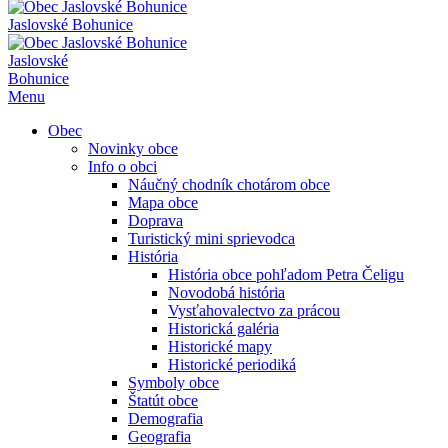
Jaslovské Bohunice
Jaslovské
Bohunice
Menu
Obec
Novinky obce
Info o obci
Náučný chodník chotárom obce
Mapa obce
Doprava
Turistický mini sprievodca
História
História obce pohľadom Petra Čeligu
Novodobá história
Vysťahovalectvo za prácou
Historická galéria
Historické mapy
Historické periodiká
Symboly obce
Štatút obce
Demografia
Geografia