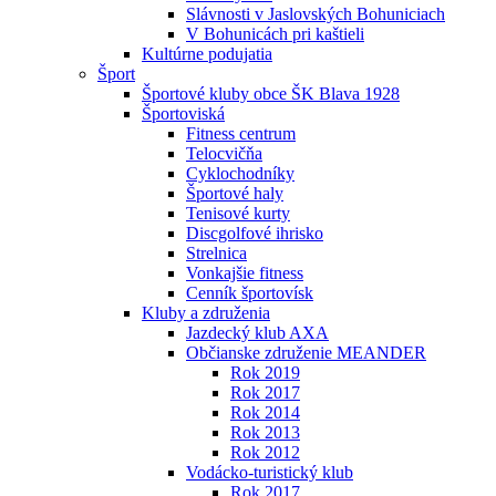
Slávnosti v Jaslovských Bohuniciach
V Bohunicách pri kaštieli
Kultúrne podujatia
Šport
Športové kluby obce ŠK Blava 1928
Športoviská
Fitness centrum
Telocvičňa
Cyklochodníky
Športové haly
Tenisové kurty
Discgolfové ihrisko
Strelnica
Vonkajšie fitness
Cenník športovísk
Kluby a združenia
Jazdecký klub AXA
Občianske združenie MEANDER
Rok 2019
Rok 2017
Rok 2014
Rok 2013
Rok 2012
Vodácko-turistický klub
Rok 2017