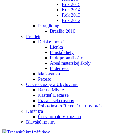
Rok 2015
Rok 2014
Rok 2013
Rok 2012
Paragliding
Brazília 2016
Pre deti
Detské ihriská
Lienka
Panské diely
Park pri amfiteátri
Areál materskej školy
Paderovce
Maľovanka
Pexeso
Gastro služby a Ubytovanie
Bar na Mlyne
Kaštieľ Dezasse
Pizza u sekerovcov
Pohostinstvo Remenár + ubytovňa
Knižnica
Čo sa udialo v knižnici
Blavské noviny