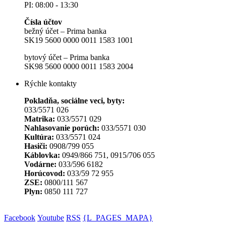
PI: 08:00 - 13:30
Čísla účtov
bežný účet – Prima banka
SK19 5600 0000 0011 1583 1001
bytový účet – Prima banka
SK98 5600 0000 0011 1583 2004
Rýchle kontakty
Pokladňa, sociálne veci, byty:
033/5571 026
Matrika:
033/5571 029
Nahlasovanie porúch:
033/5571 030
Kultúra:
033/5571 024
Hasiči:
0908/799 055
Káblovka:
0949/866 751, 0915/706 055
Vodárne:
033/596 6182
Horúcovod:
033/59 72 955
ZSE:
0800/111 567
Plyn:
0850 111 727
Facebook
Youtube
RSS
{L_PAGES_MAPA}