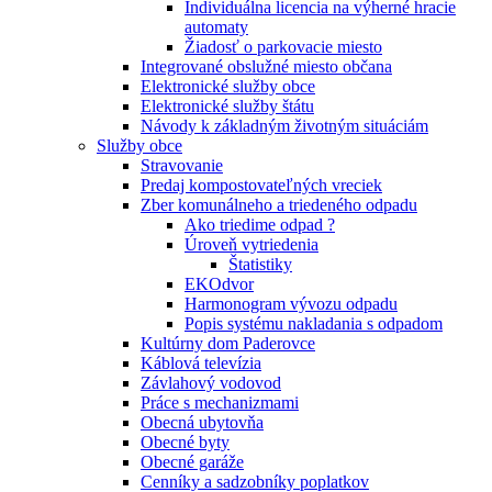
Individuálna licencia na výherné hracie
automaty
Žiadosť o parkovacie miesto
Integrované obslužné miesto občana
Elektronické služby obce
Elektronické služby štátu
Návody k základným životným situáciám
Služby obce
Stravovanie
Predaj kompostovateľných vreciek
Zber komunálneho a triedeného odpadu
Ako triedime odpad ?
Úroveň vytriedenia
Štatistiky
EKOdvor
Harmonogram vývozu odpadu
Popis systému nakladania s odpadom
Kultúrny dom Paderovce
Káblová televízia
Závlahový vodovod
Práce s mechanizmami
Obecná ubytovňa
Obecné byty
Obecné garáže
Cenníky a sadzobníky poplatkov