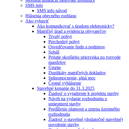
Mobilná aplikácia Jaslovské Bohunice
SMS info
SMS info návod
Hlásenia obecného rozhlasu
Ako vybaviť
Ako komunikovať s úradom elektronicky?
Matričný úrad a evidencia obyvateľov
Trvalý pobyt
Prechodný pobyt
Osvedčovanie listín a podpisov
Sobáš
Prijatie skoršieho priezviska po rozvode
manželov
Úmrtie
Duplikáty matričných dokladov
Splnomocnenie, plná moc
Čestné vyhlásenie
Stavebné konanie do 31.3.2025
Žiadosť o vyjadrenie k projektu stavby
Návrh na vydanie rozhodnutia o
umiestnení stavby
Predĺženie platnosti a zmena územného
rozhodnutia
Žiadosť o stavebné (dodatočné stavebné)
povolenie stavby