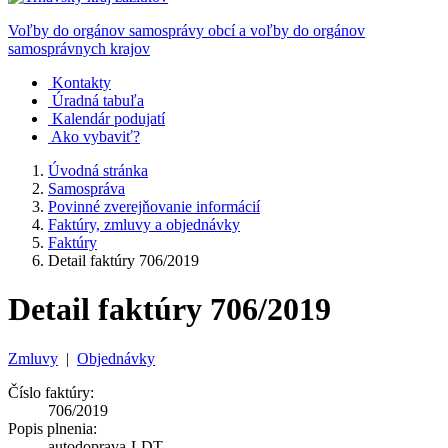
Voľby do orgánov samosprávy obcí a voľby do orgánov
samosprávnych krajov
Kontakty
Úradná tabuľa
Kalendár podujatí
Ako vybaviť?
Úvodná stránka
Samospráva
Povinné zverejňovanie informácií
Faktúry, zmluvy a objednávky
Faktúry
Detail faktúry 706/2019
Detail faktúry 706/2019
Zmluvy
|
Objednávky
Číslo faktúry:
706/2019
Popis plnenia:
autodoprava-LDT