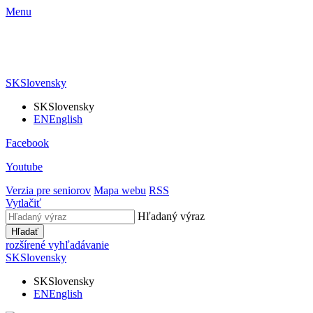
Menu
SK
Slovensky
SK
Slovensky
EN
English
Facebook
Youtube
Verzia pre seniorov
Mapa webu
RSS
Vytlačiť
Hľadaný výraz
Hľadať
rozšírené vyhľadávanie
SK
Slovensky
SK
Slovensky
EN
English