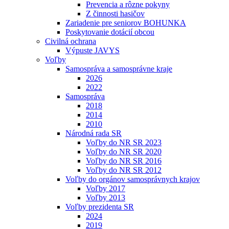
Prevencia a rôzne pokyny
Z činnosti hasičov
Zariadenie pre seniorov BOHUNKA
Poskytovanie dotácií obcou
Civilná ochrana
Výpuste JAVYS
Voľby
Samospráva a samosprávne kraje
2026
2022
Samospráva
2018
2014
2010
Národná rada SR
Voľby do NR SR 2023
Voľby do NR SR 2020
Voľby do NR SR 2016
Voľby do NR SR 2012
Voľby do orgánov samosprávnych krajov
Voľby 2017
Voľby 2013
Voľby prezidenta SR
2024
2019