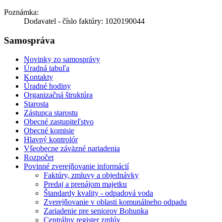
Poznámka:
Dodavatel - číslo faktúry: 1020190044
Samospráva
Novinky zo samosprávy
Úradná tabuľa
Kontakty
Úradné hodiny
Organizačná štruktúra
Starosta
Zástupca starostu
Obecné zastupiteľstvo
Obecné komisie
Hlavný kontrolór
Všeobecne záväzné nariadenia
Rozpočet
Povinné zverejňovanie informácií
Faktúry, zmluvy a objednávky
Predaj a prenájom majetku
Štandardy kvality - odpadová voda
Zverejňovanie v oblasti komunálneho odpadu
Zariadenie pre seniorov Bohunka
Centrálny register zmlúv