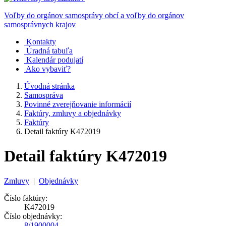
Voľby do orgánov samosprávy obcí a voľby do orgánov
samosprávnych krajov
Kontakty
Úradná tabuľa
Kalendár podujatí
Ako vybaviť?
Úvodná stránka
Samospráva
Povinné zverejňovanie informácií
Faktúry, zmluvy a objednávky
Faktúry
Detail faktúry K472019
Detail faktúry K472019
Zmluvy
|
Objednávky
Číslo faktúry:
K472019
Číslo objednávky:
8/1900004