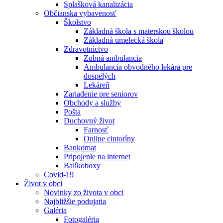
Splašková kanalizácia
Občianska vybavenosť
Školstvo
Základná škola s materskou školou
Základná umelecká škola
Zdravotníctvo
Zubná ambulancia
Ambulancia obvodného lekára pre
dospelých
Lekáreň
Zariadenie pre seniorov
Obchody a služby
Pošta
Duchovný život
Farnosť
Online cintoríny
Bankomat
Pripojenie na internet
Balíkoboxy
Covid-19
Život v obci
Novinky zo života v obci
Najbližšie podujatia
Galéria
Fotogaléria