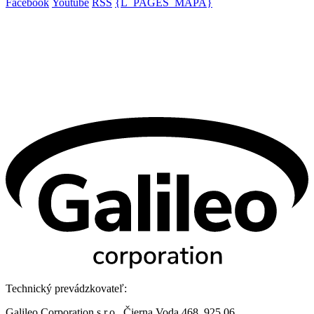
Facebook
Youtube
RSS
{L_PAGES_MAPA}
Technický prevádzkovateľ:
Galileo Corporation s.r.o., Čierna Voda 468, 925 06