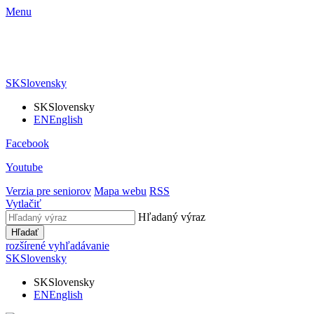
Menu
SK
Slovensky
SK
Slovensky
EN
English
Facebook
Youtube
Verzia pre seniorov
Mapa webu
RSS
Vytlačiť
Hľadaný výraz
Hľadať
rozšírené vyhľadávanie
SK
Slovensky
SK
Slovensky
EN
English