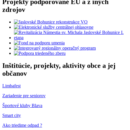
Projekty podporované EÚ a z iných
zdrojov
Inštitúcie, projekty, aktivity obce a jej
občanov
Limbafest
Zariadenie pre seniorov
Športové kluby Blava
Smart city
Ako triedime odpad ?