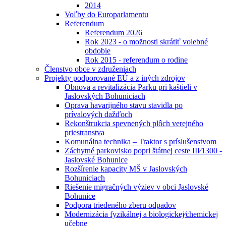
2014
Voľby do Europarlamentu
Referendum
Referendum 2026
Rok 2023 - o možnosti skrátiť volebné
obdobie
Rok 2015 - referendum o rodine
Členstvo obce v združeniach
Projekty podporované EÚ a z iných zdrojov
Obnova a revitalizácia Parku pri kaštieli v
Jaslovských Bohuniciach
Oprava havarijného stavu stavidla po
prívalových dažďoch
Rekonštrukcia spevnených plôch verejného
priestranstva
Komunálna technika – Traktor s príslušenstvom
Záchytné parkovisko popri štátnej ceste III⁄1300 -
Jaslovské Bohunice
Rozšírenie kapacity MŠ v Jaslovských
Bohuniciach
Riešenie migračných výziev v obci Jaslovské
Bohunice
Podpora triedeného zberu odpadov
Modernizácia fyzikálnej a biologickej⁄chemickej
učebne