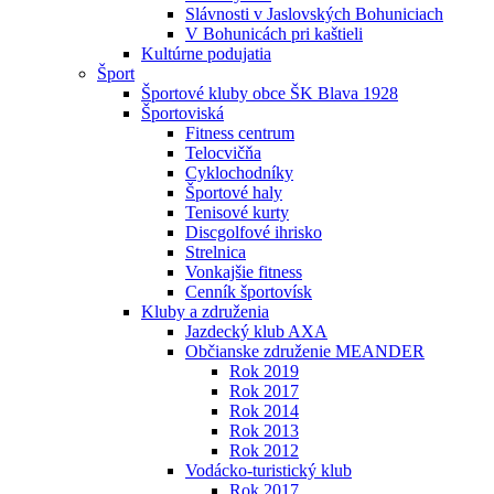
Slávnosti v Jaslovských Bohuniciach
V Bohunicách pri kaštieli
Kultúrne podujatia
Šport
Športové kluby obce ŠK Blava 1928
Športoviská
Fitness centrum
Telocvičňa
Cyklochodníky
Športové haly
Tenisové kurty
Discgolfové ihrisko
Strelnica
Vonkajšie fitness
Cenník športovísk
Kluby a združenia
Jazdecký klub AXA
Občianske združenie MEANDER
Rok 2019
Rok 2017
Rok 2014
Rok 2013
Rok 2012
Vodácko-turistický klub
Rok 2017