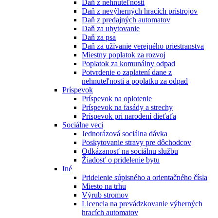
Daň z nehnuteľnosti
Daň z nevýherných hracích prístrojov
Daň z predajných automatov
Daň za ubytovanie
Daň za psa
Daň za užívanie verejného priestranstva
Miestny poplatok za rozvoj
Poplatok za komunálny odpad
Potvrdenie o zaplatení dane z
nehnuteľnosti a poplatku za odpad
Príspevok
Príspevok na oplotenie
Príspevok na fasády a strechy
Príspevok pri narodení dieťaťa
Sociálne veci
Jednorázová sociálna dávka
Poskytovanie stravy pre dôchodcov
Odkázanosť na sociálnu službu
Žiadosť o pridelenie bytu
Iné
Pridelenie súpisného a orientačného čísla
Miesto na trhu
Výrub stromov
Licencia na prevádzkovanie výherných
hracích automatov