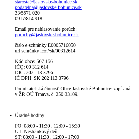
starosta@jaslovske-bohunice.sk
podatelna@jaslovske-bohunice.sk
33/5571 020
0917/814 918
Email pre nahlasovanie porúch:
poruchy@jaslovske-bohunice.sk
číslo e-schránky E0005716050
uri schránky ico://sk/00312614
Kód obce: 507 156
IČO: 00 312 614
DIČ: 202 113 3796
IČ DPH: SK 202 113 3796
Podnikateľská činnosť Obce Jaslovské Bohunice: zapísaná
v ŽR OÚ Trnava, č. 250-33109.
Úradné hodiny
PO: 08:00 - 11:30 , 12:00 - 15:30
UT: Nestránkový deň
ST: 08:00 - 11:30 , 12:00 - 17:00