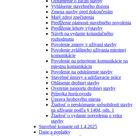
Oznámenie o začatí stavby
Vyhlásenie stavebného dozora
Zmena stavby pred dokončením
Malý zdroj znečistenia
Predĺženie platnosti stavebného povolenia
Predĺženie lehoty výstavby
Návrh na vydanie kolaudačného
rozhodnutia
Povolenie zmeny v užívaní stavby
Povolenie zvláštneho užívania miestnej
komunikácie
Povolenie na pripojenie komunikácie na
miestnu komunikáciu
Povolenie na odstránenie stavby
Stavebné úpravy a udržiavacie práce
Ohlásenie drobnej stavby
Overenie pasportu drobnej stavby
Prípojka horúcovodu
Úprava hrobového miesta
Žiadosť o preskúmanie spôsobilosti stavby
na užívanie podľa § 140d, ods. 1
Žiadosť o vydanie potvrdenia o veku
stavby
Stavebné konanie od 1.4.2025
Dane a poplatky