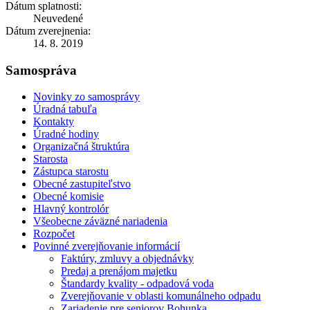
Dátum splatnosti:
Neuvedené
Dátum zverejnenia:
14. 8. 2019
Samospráva
Novinky zo samosprávy
Úradná tabuľa
Kontakty
Úradné hodiny
Organizačná štruktúra
Starosta
Zástupca starostu
Obecné zastupiteľstvo
Obecné komisie
Hlavný kontrolór
Všeobecne záväzné nariadenia
Rozpočet
Povinné zverejňovanie informácií
Faktúry, zmluvy a objednávky
Predaj a prenájom majetku
Štandardy kvality - odpadová voda
Zverejňovanie v oblasti komunálneho odpadu
Zariadenie pre seniorov Bohunka