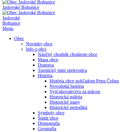
Jaslovské Bohunice
Jaslovské
Bohunice
Menu
Obec
Novinky obce
Info o obci
Náučný chodník chotárom obce
Mapa obce
Doprava
Turistický mini sprievodca
História
História obce pohľadom Petra Čeligu
Novodobá história
Vysťahovalectvo za prácou
Historická galéria
Historické mapy
Historické periodiká
Symboly obce
Štatút obce
Demografia
Geografia