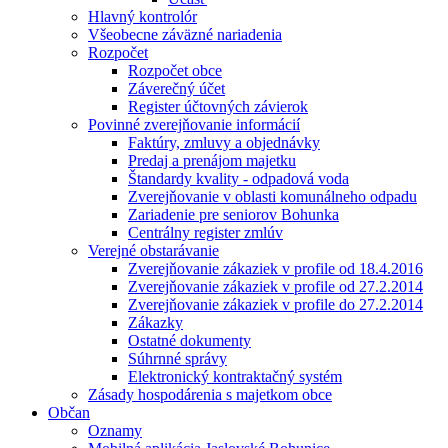
Hlavný kontrolór
Všeobecne záväzné nariadenia
Rozpočet
Rozpočet obce
Záverečný účet
Register účtovných závierok
Povinné zverejňovanie informácií
Faktúry, zmluvy a objednávky
Predaj a prenájom majetku
Štandardy kvality - odpadová voda
Zverejňovanie v oblasti komunálneho odpadu
Zariadenie pre seniorov Bohunka
Centrálny register zmlúv
Verejné obstarávanie
Zverejňovanie zákaziek v profile od 18.4.2016
Zverejňovanie zákaziek v profile od 27.2.2014
Zverejňovanie zákaziek v profile do 27.2.2014
Zákazky
Ostatné dokumenty
Súhrnné správy
Elektronický kontraktačný systém
Zásady hospodárenia s majetkom obce
Občan
Oznamy