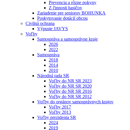
Prevencia a rôzne pokyny
Z činnosti hasičov
Zariadenie pre seniorov BOHUNKA
Poskytovanie dotácií obcou
Civilná ochrana
Výpuste JAVYS
Voľby
Samospráva a samosprávne kraje
2026
2022
Samospráva
2018
2014
2010
Národná rada SR
Voľby do NR SR 2023
Voľby do NR SR 2020
Voľby do NR SR 2016
Voľby do NR SR 2012
Voľby do orgánov samosprávnych krajov
Voľby 2017
Voľby 2013
Voľby prezidenta SR
2024
2019