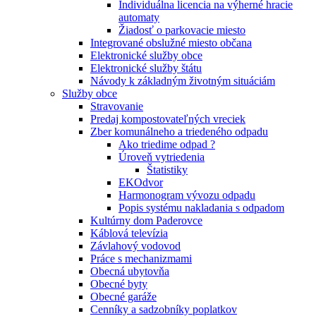
Individuálna licencia na výherné hracie
automaty
Žiadosť o parkovacie miesto
Integrované obslužné miesto občana
Elektronické služby obce
Elektronické služby štátu
Návody k základným životným situáciám
Služby obce
Stravovanie
Predaj kompostovateľných vreciek
Zber komunálneho a triedeného odpadu
Ako triedime odpad ?
Úroveň vytriedenia
Štatistiky
EKOdvor
Harmonogram vývozu odpadu
Popis systému nakladania s odpadom
Kultúrny dom Paderovce
Káblová televízia
Závlahový vodovod
Práce s mechanizmami
Obecná ubytovňa
Obecné byty
Obecné garáže
Cenníky a sadzobníky poplatkov