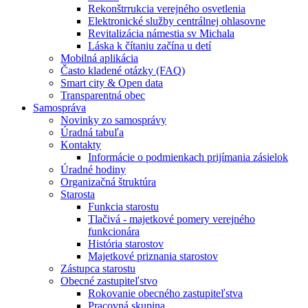
Rekonštrrukcia verejného osvetlenia
Elektronické služby centrálnej ohlasovne
Revitalizácia námestia sv Michala
Láska k čítaniu začína u detí
Mobilná aplikácia
Často kladené otázky (FAQ)
Smart city & Open data
Transparentná obec
Samospráva
Novinky zo samosprávy
Úradná tabuľa
Kontakty
Informácie o podmienkach prijímania zásielok
Úradné hodiny
Organizačná štruktúra
Starosta
Funkcia starostu
Tlačivá - majetkové pomery verejného
funkcionára
História starostov
Majetkové priznania starostov
Zástupca starostu
Obecné zastupiteľstvo
Rokovanie obecného zastupiteľstva
Pracovná skupina