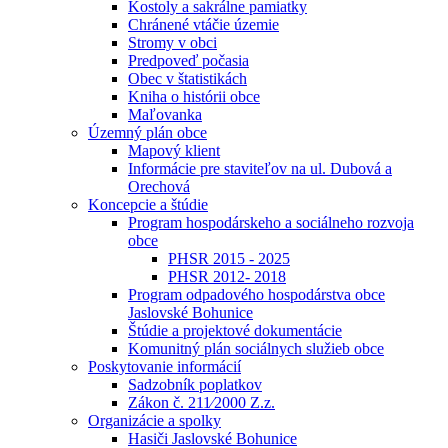
Kostoly a sakrálne pamiatky
Chránené vtáčie územie
Stromy v obci
Predpoveď počasia
Obec v štatistikách
Kniha o histórii obce
Maľovanka
Územný plán obce
Mapový klient
Informácie pre staviteľov na ul. Dubová a
Orechová
Koncepcie a štúdie
Program hospodárskeho a sociálneho rozvoja
obce
PHSR 2015 - 2025
PHSR 2012- 2018
Program odpadového hospodárstva obce
Jaslovské Bohunice
Štúdie a projektové dokumentácie
Komunitný plán sociálnych služieb obce
Poskytovanie informácií
Sadzobník poplatkov
Zákon č. 211⁄2000 Z.z.
Organizácie a spolky
Hasiči Jaslovské Bohunice