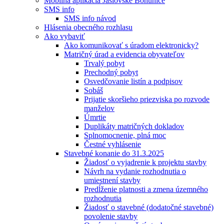
Mobilná aplikácia Jaslovské Bohunice
SMS info
SMS info návod
Hlásenia obecného rozhlasu
Ako vybaviť
Ako komunikovať s úradom elektronicky?
Matričný úrad a evidencia obyvateľov
Trvalý pobyt
Prechodný pobyt
Osvedčovanie listín a podpisov
Sobáš
Prijatie skoršieho priezviska po rozvode
manželov
Úmrtie
Duplikáty matričných dokladov
Splnomocnenie, plná moc
Čestné vyhlásenie
Stavebné konanie do 31.3.2025
Žiadosť o vyjadrenie k projektu stavby
Návrh na vydanie rozhodnutia o
umiestnení stavby
Predĺženie platnosti a zmena územného
rozhodnutia
Žiadosť o stavebné (dodatočné stavebné)
povolenie stavby