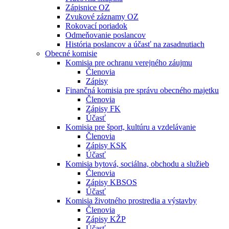
Zápisnice OZ
Zvukové záznamy OZ
Rokovací poriadok
Odmeňovanie poslancov
História poslancov a účasť na zasadnutiach
Obecné komisie
Komisia pre ochranu verejného záujmu
Členovia
Zápisy
Finančná komisia pre správu obecného majetku
Členovia
Zápisy FK
Účasť
Komisia pre šport, kultúru a vzdelávanie
Členovia
Zápisy KSK
Účasť
Komisia bytová, sociálna, obchodu a služieb
Členovia
Zápisy KBSOS
Účasť
Komisia životného prostredia a výstavby
Členovia
Zápisy KŽP
Účasť