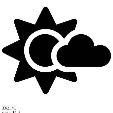
33/21 °C
streda
12. 8.