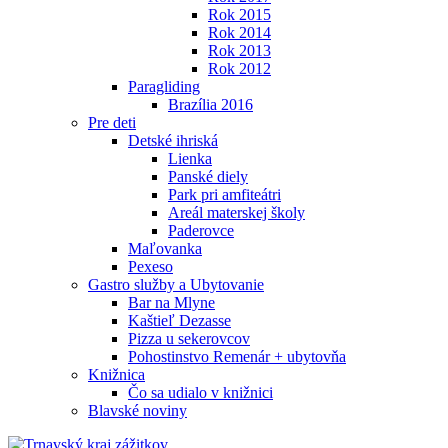
Rok 2015
Rok 2014
Rok 2013
Rok 2012
Paragliding
Brazília 2016
Pre deti
Detské ihriská
Lienka
Panské diely
Park pri amfiteátri
Areál materskej školy
Paderovce
Maľovanka
Pexeso
Gastro služby a Ubytovanie
Bar na Mlyne
Kaštieľ Dezasse
Pizza u sekerovcov
Pohostinstvo Remenár + ubytovňa
Knižnica
Čo sa udialo v knižnici
Blavské noviny