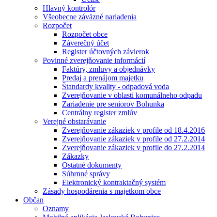
Hlavný kontrolór
Všeobecne záväzné nariadenia
Rozpočet
Rozpočet obce
Záverečný účet
Register účtovných závierok
Povinné zverejňovanie informácií
Faktúry, zmluvy a objednávky
Predaj a prenájom majetku
Štandardy kvality - odpadová voda
Zverejňovanie v oblasti komunálneho odpadu
Zariadenie pre seniorov Bohunka
Centrálny register zmlúv
Verejné obstarávanie
Zverejňovanie zákaziek v profile od 18.4.2016
Zverejňovanie zákaziek v profile od 27.2.2014
Zverejňovanie zákaziek v profile do 27.2.2014
Zákazky
Ostatné dokumenty
Súhrnné správy
Elektronický kontraktačný systém
Zásady hospodárenia s majetkom obce
Občan
Oznamy