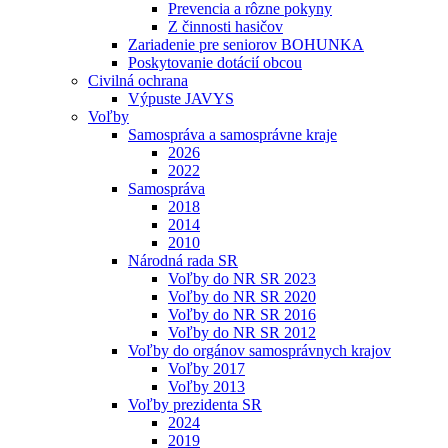
Prevencia a rôzne pokyny
Z činnosti hasičov
Zariadenie pre seniorov BOHUNKA
Poskytovanie dotácií obcou
Civilná ochrana
Výpuste JAVYS
Voľby
Samospráva a samosprávne kraje
2026
2022
Samospráva
2018
2014
2010
Národná rada SR
Voľby do NR SR 2023
Voľby do NR SR 2020
Voľby do NR SR 2016
Voľby do NR SR 2012
Voľby do orgánov samosprávnych krajov
Voľby 2017
Voľby 2013
Voľby prezidenta SR
2024
2019