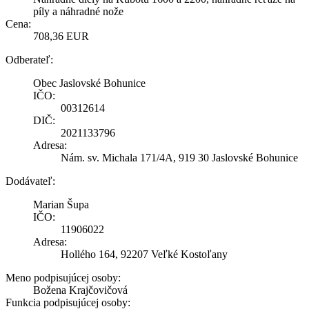
píly a náhradné nože
Cena:
708,36 EUR
Odberateľ:
Obec Jaslovské Bohunice
IČO:
00312614
DIČ:
2021133796
Adresa:
Nám. sv. Michala 171/4A, 919 30 Jaslovské Bohunice
Dodávateľ:
Marian Šupa
IČO:
11906022
Adresa:
Hollého 164, 92207 Veľké Kostoľany
Meno podpisujúcej osoby:
Božena Krajčovičová
Funkcia podpisujúcej osoby: