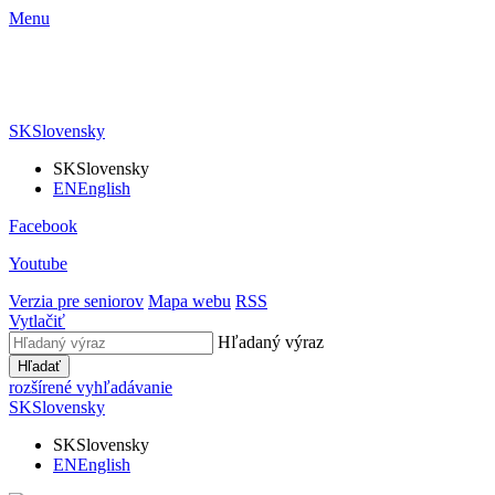
Menu
SK
Slovensky
SK
Slovensky
EN
English
Facebook
Youtube
Verzia pre seniorov
Mapa webu
RSS
Vytlačiť
Hľadaný výraz
Hľadať
rozšírené vyhľadávanie
SK
Slovensky
SK
Slovensky
EN
English