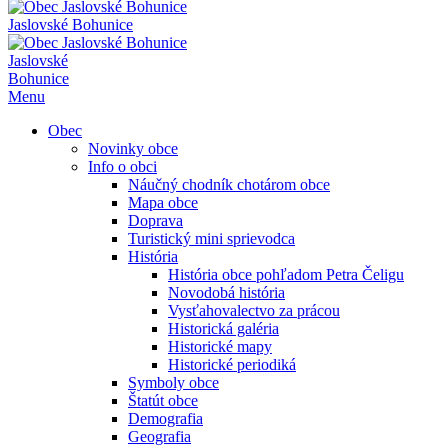
Jaslovské Bohunice
Jaslovské
Bohunice
Menu
Obec
Novinky obce
Info o obci
Náučný chodník chotárom obce
Mapa obce
Doprava
Turistický mini sprievodca
História
História obce pohľadom Petra Čeligu
Novodobá história
Vysťahovalectvo za prácou
Historická galéria
Historické mapy
Historické periodiká
Symboly obce
Štatút obce
Demografia
Geografia