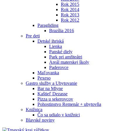
Rok 2015
Rok 2014
Rok 2013
Rok 2012
Paragliding
Brazília 2016
Pre deti
Detské ihriská
Lienka
Panské diely
Park pri amfiteátri
Areál materskej školy
Paderovce
Maľovanka
Pexeso
Gastro služby a Ubytovanie
Bar na Mlyne
Kaštieľ Dezasse
Pizza u sekerovcov
Pohostinstvo Remenár + ubytovňa
Knižnica
Čo sa udialo v knižnici
Blavské noviny