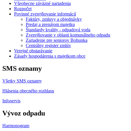
Všeobecne záväzné nariadenia
Rozpočet
Povinné zverejňovanie informácií
Faktúry, zmluvy a objednávky
Predaj a prenájom majetku
Štandardy kvality - odpadová voda
Zverejňovanie v oblasti komunálneho odpadu
Zariadenie pre seniorov Bohunka
Centrálny register zmlúv
Verejné obstarávanie
Zásady hospodárenia s majetkom obce
SMS oznamy
Všetky SMS oznamy
Hlásenia obecného rozhlasu
Infoservis
Vývoz odpadu
Harmonogram