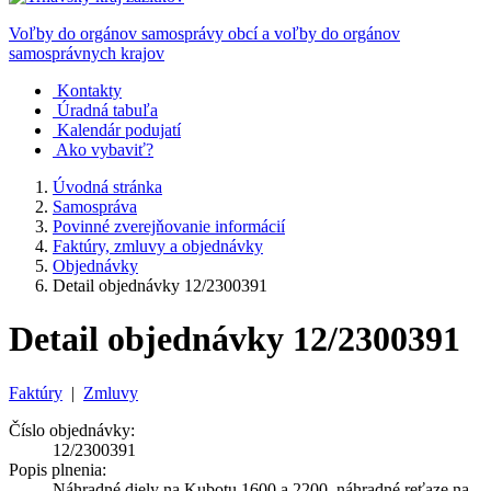
Voľby do orgánov samosprávy obcí a voľby do orgánov
samosprávnych krajov
Kontakty
Úradná tabuľa
Kalendár podujatí
Ako vybaviť?
Úvodná stránka
Samospráva
Povinné zverejňovanie informácií
Faktúry, zmluvy a objednávky
Objednávky
Detail objednávky 12/2300391
Detail objednávky 12/2300391
Faktúry
|
Zmluvy
Číslo objednávky:
12/2300391
Popis plnenia:
Náhradné diely na Kubotu 1600 a 2200, náhradné reťaze na