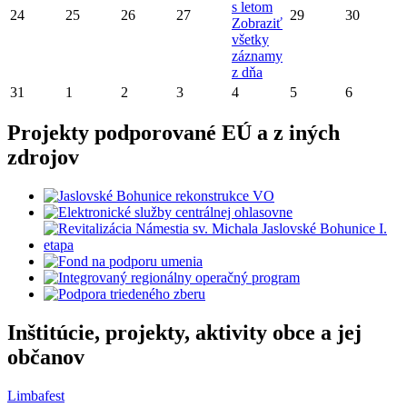
s letom
24
25
26
27
29
30
Zobraziť
všetky
záznamy
z dňa
31
1
2
3
4
5
6
Projekty podporované EÚ a z iných
zdrojov
Inštitúcie, projekty, aktivity obce a jej
občanov
Limbafest