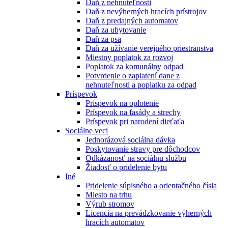
Daň z nehnuteľnosti
Daň z nevýherných hracích prístrojov
Daň z predajných automatov
Daň za ubytovanie
Daň za psa
Daň za užívanie verejného priestranstva
Miestny poplatok za rozvoj
Poplatok za komunálny odpad
Potvrdenie o zaplatení dane z
nehnuteľnosti a poplatku za odpad
Príspevok
Príspevok na oplotenie
Príspevok na fasády a strechy
Príspevok pri narodení dieťaťa
Sociálne veci
Jednorázová sociálna dávka
Poskytovanie stravy pre dôchodcov
Odkázanosť na sociálnu službu
Žiadosť o pridelenie bytu
Iné
Pridelenie súpisného a orientačného čísla
Miesto na trhu
Výrub stromov
Licencia na prevádzkovanie výherných
hracích automatov