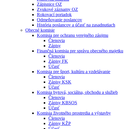
Zápisnice OZ
Zvukové záznamy OZ
Rokovací poriadok
Odmeňovanie poslancov
História poslancov a účasť na zasadnutiach
Obecné komisie
Komisia pre ochranu verejného záujmu
Členovia
Zápisy
Finančná komisia pre správu obecného majetku
Členovia
Zápisy FK
Účasť
Komisia pre šport, kultúru a vzdelávanie
Členovia
Zápisy KSK
Účasť
Komisia bytová, sociálna, obchodu a služieb
Členovia
Zápisy KBSOS
Účasť
Komisia životného prostredia a výstavby
Členovia
Zápisy KŽP
Účasť