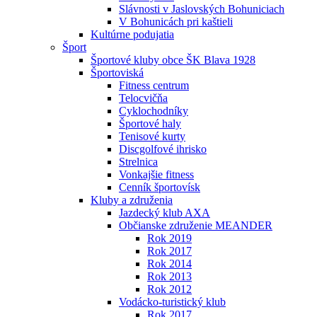
Slávnosti v Jaslovských Bohuniciach
V Bohunicách pri kaštieli
Kultúrne podujatia
Šport
Športové kluby obce ŠK Blava 1928
Športoviská
Fitness centrum
Telocvičňa
Cyklochodníky
Športové haly
Tenisové kurty
Discgolfové ihrisko
Strelnica
Vonkajšie fitness
Cenník športovísk
Kluby a združenia
Jazdecký klub AXA
Občianske združenie MEANDER
Rok 2019
Rok 2017
Rok 2014
Rok 2013
Rok 2012
Vodácko-turistický klub
Rok 2017