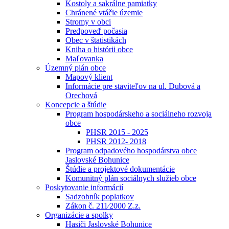
Kostoly a sakrálne pamiatky
Chránené vtáčie územie
Stromy v obci
Predpoveď počasia
Obec v štatistikách
Kniha o histórii obce
Maľovanka
Územný plán obce
Mapový klient
Informácie pre staviteľov na ul. Dubová a
Orechová
Koncepcie a štúdie
Program hospodárskeho a sociálneho rozvoja
obce
PHSR 2015 - 2025
PHSR 2012- 2018
Program odpadového hospodárstva obce
Jaslovské Bohunice
Štúdie a projektové dokumentácie
Komunitný plán sociálnych služieb obce
Poskytovanie informácií
Sadzobník poplatkov
Zákon č. 211⁄2000 Z.z.
Organizácie a spolky
Hasiči Jaslovské Bohunice