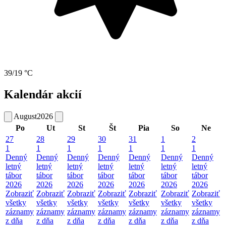
39/19 °C
Kalendár akcií
August
2026
Po
Ut
St
Št
Pia
So
Ne
27
28
29
30
31
1
2
1
1
1
1
1
1
1
Denný
Denný
Denný
Denný
Denný
Denný
Denný
letný
letný
letný
letný
letný
letný
letný
tábor
tábor
tábor
tábor
tábor
tábor
tábor
2026
2026
2026
2026
2026
2026
2026
Zobraziť
Zobraziť
Zobraziť
Zobraziť
Zobraziť
Zobraziť
Zobraziť
všetky
všetky
všetky
všetky
všetky
všetky
všetky
záznamy
záznamy
záznamy
záznamy
záznamy
záznamy
záznamy
z dňa
z dňa
z dňa
z dňa
z dňa
z dňa
z dňa