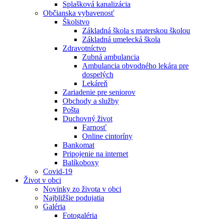
Splašková kanalizácia
Občianska vybavenosť
Školstvo
Základná škola s materskou školou
Základná umelecká škola
Zdravotníctvo
Zubná ambulancia
Ambulancia obvodného lekára pre
dospelých
Lekáreň
Zariadenie pre seniorov
Obchody a služby
Pošta
Duchovný život
Farnosť
Online cintoríny
Bankomat
Pripojenie na internet
Balíkoboxy
Covid-19
Život v obci
Novinky zo života v obci
Najbližšie podujatia
Galéria
Fotogaléria