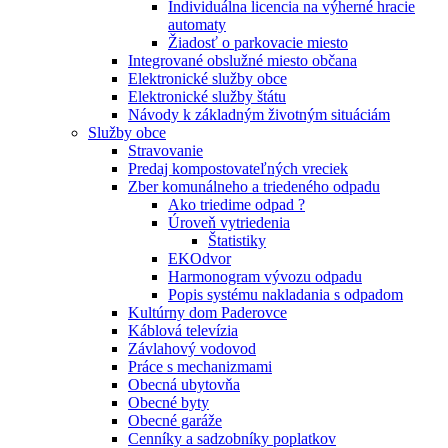
Individuálna licencia na výherné hracie
automaty
Žiadosť o parkovacie miesto
Integrované obslužné miesto občana
Elektronické služby obce
Elektronické služby štátu
Návody k základným životným situáciám
Služby obce
Stravovanie
Predaj kompostovateľných vreciek
Zber komunálneho a triedeného odpadu
Ako triedime odpad ?
Úroveň vytriedenia
Štatistiky
EKOdvor
Harmonogram vývozu odpadu
Popis systému nakladania s odpadom
Kultúrny dom Paderovce
Káblová televízia
Závlahový vodovod
Práce s mechanizmami
Obecná ubytovňa
Obecné byty
Obecné garáže
Cenníky a sadzobníky poplatkov