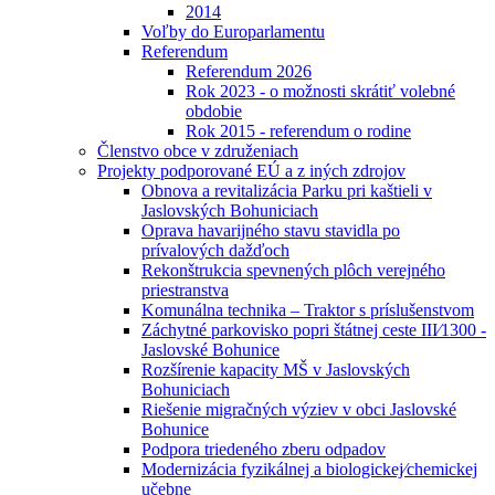
2014
Voľby do Europarlamentu
Referendum
Referendum 2026
Rok 2023 - o možnosti skrátiť volebné
obdobie
Rok 2015 - referendum o rodine
Členstvo obce v združeniach
Projekty podporované EÚ a z iných zdrojov
Obnova a revitalizácia Parku pri kaštieli v
Jaslovských Bohuniciach
Oprava havarijného stavu stavidla po
prívalových dažďoch
Rekonštrukcia spevnených plôch verejného
priestranstva
Komunálna technika – Traktor s príslušenstvom
Záchytné parkovisko popri štátnej ceste III⁄1300 -
Jaslovské Bohunice
Rozšírenie kapacity MŠ v Jaslovských
Bohuniciach
Riešenie migračných výziev v obci Jaslovské
Bohunice
Podpora triedeného zberu odpadov
Modernizácia fyzikálnej a biologickej⁄chemickej
učebne