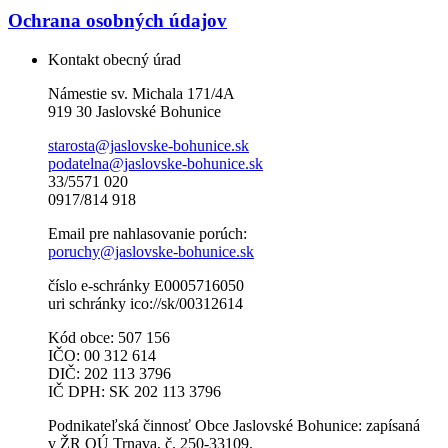
Ochrana osobných údajov
Kontakt obecný úrad
Námestie sv. Michala 171/4A
919 30 Jaslovské Bohunice
starosta@jaslovske-bohunice.sk
podatelna@jaslovske-bohunice.sk
33/5571 020
0917/814 918
Email pre nahlasovanie porúch:
poruchy@jaslovske-bohunice.sk
číslo e-schránky E0005716050
uri schránky ico://sk/00312614
Kód obce: 507 156
IČO: 00 312 614
DIČ: 202 113 3796
IČ DPH: SK 202 113 3796
Podnikateľská činnosť Obce Jaslovské Bohunice: zapísaná
v ŽR OÚ Trnava, č. 250-33109.