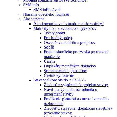
Mobilná aplikácia Jaslovské Bohunice
SMS info
SMS info návod
Hlásenia obecného rozhlasu
Ako vybaviť
Ako komunikovať s úradom elektronicky?
Matričný úrad a evidencia obyvateľov
Trvalý pobyt
Prechodný pobyt
Osvedčovanie listín a podpisov
Sobáš
Prijatie skoršieho priezviska po rozvode
manželov
Úmrtie
Duplikáty matričných dokladov
Splnomocnenie, plná moc
Čestné vyhlásenie
Stavebné konanie do 31.3.2025
Žiadosť o vyjadrenie k projektu stavby
Návrh na vydanie rozhodnutia o
umiestnení stavby
Predĺženie platnosti a zmena územného
rozhodnutia
Žiadosť o stavebné (dodatočné stavebné)
povolenie stavby