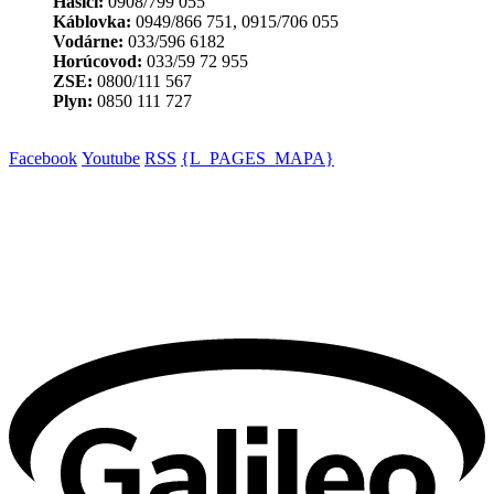
Hasiči:
0908/799 055
Káblovka:
0949/866 751, 0915/706 055
Vodárne:
033/596 6182
Horúcovod:
033/59 72 955
ZSE:
0800/111 567
Plyn:
0850 111 727
Facebook
Youtube
RSS
{L_PAGES_MAPA}