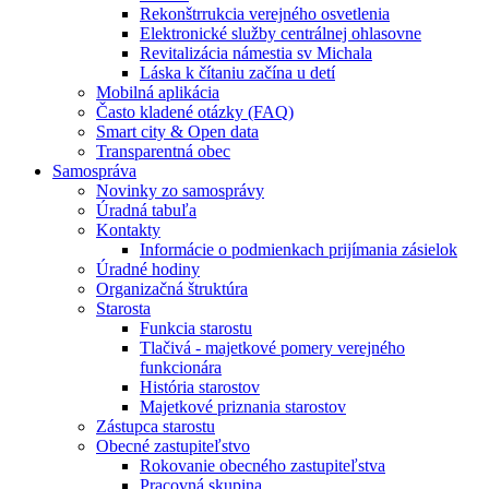
Rekonštrrukcia verejného osvetlenia
Elektronické služby centrálnej ohlasovne
Revitalizácia námestia sv Michala
Láska k čítaniu začína u detí
Mobilná aplikácia
Často kladené otázky (FAQ)
Smart city & Open data
Transparentná obec
Samospráva
Novinky zo samosprávy
Úradná tabuľa
Kontakty
Informácie o podmienkach prijímania zásielok
Úradné hodiny
Organizačná štruktúra
Starosta
Funkcia starostu
Tlačivá - majetkové pomery verejného
funkcionára
História starostov
Majetkové priznania starostov
Zástupca starostu
Obecné zastupiteľstvo
Rokovanie obecného zastupiteľstva
Pracovná skupina