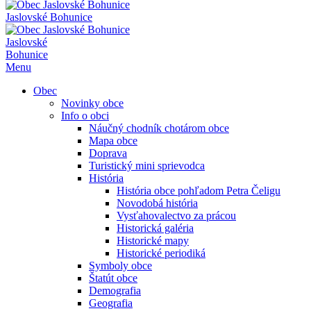
Jaslovské Bohunice
Jaslovské
Bohunice
Menu
Obec
Novinky obce
Info o obci
Náučný chodník chotárom obce
Mapa obce
Doprava
Turistický mini sprievodca
História
História obce pohľadom Petra Čeligu
Novodobá história
Vysťahovalectvo za prácou
Historická galéria
Historické mapy
Historické periodiká
Symboly obce
Štatút obce
Demografia
Geografia