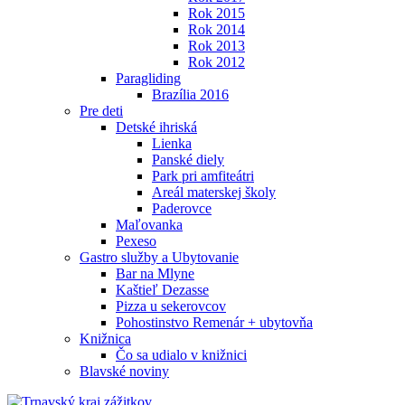
Rok 2015
Rok 2014
Rok 2013
Rok 2012
Paragliding
Brazília 2016
Pre deti
Detské ihriská
Lienka
Panské diely
Park pri amfiteátri
Areál materskej školy
Paderovce
Maľovanka
Pexeso
Gastro služby a Ubytovanie
Bar na Mlyne
Kaštieľ Dezasse
Pizza u sekerovcov
Pohostinstvo Remenár + ubytovňa
Knižnica
Čo sa udialo v knižnici
Blavské noviny