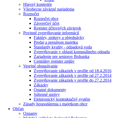
Hlavný kontrolór
Všeobecne záväzné nariadenia
Rozpočet
Rozpočet obce
Záverečný účet
Register účtovných závierok
Povinné zverejňovanie informácií
Faktúry, zmluvy a objednávky
Predaj a prenájom majetku
Štandardy kvality - odpadová voda
Zverejňovanie v oblasti komunálneho odpadu
Zariadenie pre seniorov Bohunka
Centrálny register zmlúv
Verejné obstarávanie
Zverejňovanie zákaziek v profile od 18.4.2016
Zverejňovanie zákaziek v profile od 27.2.2014
Zverejňovanie zákaziek v profile do 27.2.2014
Zákazky
Ostatné dokumenty
Súhrnné správy
Elektronický kontraktačný systém
Zásady hospodárenia s majetkom obce
Občan
Oznamy