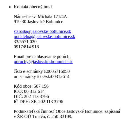
Kontakt obecný úrad
Námestie sv. Michala 171/4A
919 30 Jaslovské Bohunice
starosta@jaslovske-bohunice.sk
podatelna@jaslovske-bohunice.sk
33/5571 020
0917/814 918
Email pre nahlasovanie porúch:
poruchy@jaslovske-bohunice.sk
číslo e-schránky E0005716050
uri schránky ico://sk/00312614
Kód obce: 507 156
IČO: 00 312 614
DIČ: 202 113 3796
IČ DPH: SK 202 113 3796
Podnikateľská činnosť Obce Jaslovské Bohunice: zapísaná
v ŽR OÚ Trnava, č. 250-33109.