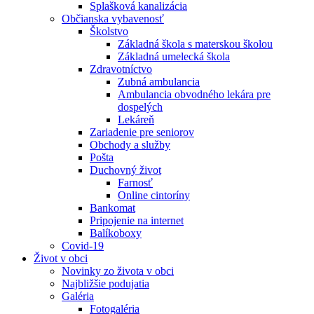
Splašková kanalizácia
Občianska vybavenosť
Školstvo
Základná škola s materskou školou
Základná umelecká škola
Zdravotníctvo
Zubná ambulancia
Ambulancia obvodného lekára pre
dospelých
Lekáreň
Zariadenie pre seniorov
Obchody a služby
Pošta
Duchovný život
Farnosť
Online cintoríny
Bankomat
Pripojenie na internet
Balíkoboxy
Covid-19
Život v obci
Novinky zo života v obci
Najbližšie podujatia
Galéria
Fotogaléria