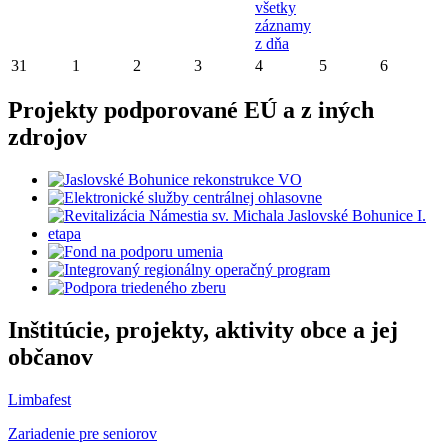
všetky
záznamy
z dňa
31
1
2
3
4
5
6
Projekty podporované EÚ a z iných
zdrojov
Inštitúcie, projekty, aktivity obce a jej
občanov
Limbafest
Zariadenie pre seniorov