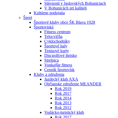
Slávnosti v Jaslovských Bohuniciach
V Bohunicách pri kaštieli
Kultúrne podujatia
Šport
Športové kluby obce ŠK Blava 1928
Športoviská
Fitness centrum
Telocvičňa
Cyklochodníky
Športové haly
Tenisové kurty
Discgolfové ihrisko
Strelnica
Vonkajšie fitness
Cenník športovísk
Kluby a združenia
Jazdecký klub AXA
Občianske združenie MEANDER
Rok 2019
Rok 2017
Rok 2014
Rok 2013
Rok 2012
Vodácko-turistický klub
Rok 2017