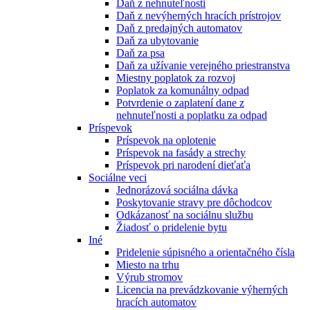
Daň z nehnuteľnosti
Daň z nevýherných hracích prístrojov
Daň z predajných automatov
Daň za ubytovanie
Daň za psa
Daň za užívanie verejného priestranstva
Miestny poplatok za rozvoj
Poplatok za komunálny odpad
Potvrdenie o zaplatení dane z
nehnuteľnosti a poplatku za odpad
Príspevok
Príspevok na oplotenie
Príspevok na fasády a strechy
Príspevok pri narodení dieťaťa
Sociálne veci
Jednorázová sociálna dávka
Poskytovanie stravy pre dôchodcov
Odkázanosť na sociálnu službu
Žiadosť o pridelenie bytu
Iné
Pridelenie súpisného a orientačného čísla
Miesto na trhu
Výrub stromov
Licencia na prevádzkovanie výherných
hracích automatov