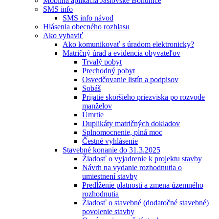
Mobilná aplikácia Jaslovské Bohunice
SMS info
SMS info návod
Hlásenia obecného rozhlasu
Ako vybaviť
Ako komunikovať s úradom elektronicky?
Matričný úrad a evidencia obyvateľov
Trvalý pobyt
Prechodný pobyt
Osvedčovanie listín a podpisov
Sobáš
Prijatie skoršieho priezviska po rozvode
manželov
Úmrtie
Duplikáty matričných dokladov
Splnomocnenie, plná moc
Čestné vyhlásenie
Stavebné konanie do 31.3.2025
Žiadosť o vyjadrenie k projektu stavby
Návrh na vydanie rozhodnutia o
umiestnení stavby
Predĺženie platnosti a zmena územného
rozhodnutia
Žiadosť o stavebné (dodatočné stavebné)
povolenie stavby