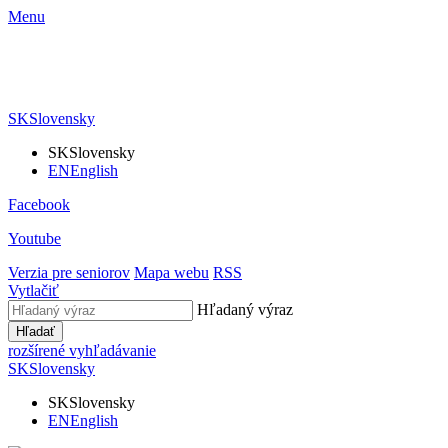
Menu
SK
Slovensky
SK
Slovensky
EN
English
Facebook
Youtube
Verzia pre seniorov
Mapa webu
RSS
Vytlačiť
Hľadaný výraz
Hľadať
rozšírené vyhľadávanie
SK
Slovensky
SK
Slovensky
EN
English