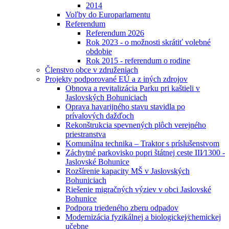
2014
Voľby do Europarlamentu
Referendum
Referendum 2026
Rok 2023 - o možnosti skrátiť volebné
obdobie
Rok 2015 - referendum o rodine
Členstvo obce v združeniach
Projekty podporované EÚ a z iných zdrojov
Obnova a revitalizácia Parku pri kaštieli v
Jaslovských Bohuniciach
Oprava havarijného stavu stavidla po
prívalových dažďoch
Rekonštrukcia spevnených plôch verejného
priestranstva
Komunálna technika – Traktor s príslušenstvom
Záchytné parkovisko popri štátnej ceste III⁄1300 -
Jaslovské Bohunice
Rozšírenie kapacity MŠ v Jaslovských
Bohuniciach
Riešenie migračných výziev v obci Jaslovské
Bohunice
Podpora triedeného zberu odpadov
Modernizácia fyzikálnej a biologickej⁄chemickej
učebne