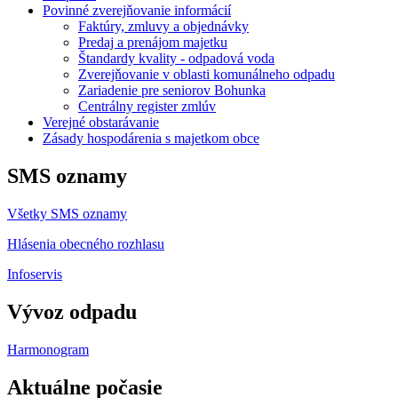
Povinné zverejňovanie informácií
Faktúry, zmluvy a objednávky
Predaj a prenájom majetku
Štandardy kvality - odpadová voda
Zverejňovanie v oblasti komunálneho odpadu
Zariadenie pre seniorov Bohunka
Centrálny register zmlúv
Verejné obstarávanie
Zásady hospodárenia s majetkom obce
SMS oznamy
Všetky SMS oznamy
Hlásenia obecného rozhlasu
Infoservis
Vývoz odpadu
Harmonogram
Aktuálne počasie