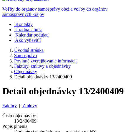
Voľby do orgánov samosprávy obcí a voľby do orgánov
samosprávnych krajov
Kontakty
Úradná tabuľa
Kalendár podujatí
Ako vybaviť?
Úvodná stránka
Samospráva
Povinné zverejňovanie informácií
Faktúry, zmluvy a objednávky
Objednávky
Detail objednávky 13/2400409
Detail objednávky 13/2400409
Faktúry
|
Zmluvy
Číslo objednávky:
13/2400409
Popis plnenia:
Dodanie stavebných prác a materiálu na HZ