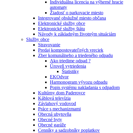
Individuálna licencia na výherné hracie
automaty
Žiadosť o parkovacie miesto
Integrované obslužné miesto občana
Elektronické služby obce
Elektronické služby štátu
Návody k základným životným situáciám
Služby obce
Stravovanie
Predaj kompostovateľných vreciek
Zber komunálneho a triedeného odpadu
Ako triedime odpad ?
Úroveň vytriedenia
Štatistiky
EKOdvor
Harmonogram vývozu odpadu
Popis systému nakladania s odpadom
Kultúrny dom Paderovce
Káblová televízia
Závlahový vodovod
Práce s mechanizmami
Obecná ubytovňa
Obecné byty
Obecné garáže
Cenníky a sadzobníky poplatkov