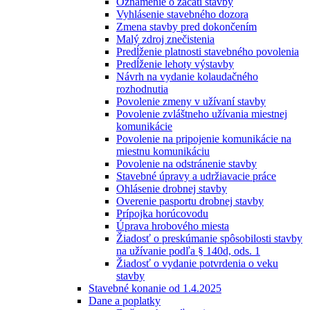
Oznámenie o začatí stavby
Vyhlásenie stavebného dozora
Zmena stavby pred dokončením
Malý zdroj znečistenia
Predĺženie platnosti stavebného povolenia
Predĺženie lehoty výstavby
Návrh na vydanie kolaudačného
rozhodnutia
Povolenie zmeny v užívaní stavby
Povolenie zvláštneho užívania miestnej
komunikácie
Povolenie na pripojenie komunikácie na
miestnu komunikáciu
Povolenie na odstránenie stavby
Stavebné úpravy a udržiavacie práce
Ohlásenie drobnej stavby
Overenie pasportu drobnej stavby
Prípojka horúcovodu
Úprava hrobového miesta
Žiadosť o preskúmanie spôsobilosti stavby
na užívanie podľa § 140d, ods. 1
Žiadosť o vydanie potvrdenia o veku
stavby
Stavebné konanie od 1.4.2025
Dane a poplatky