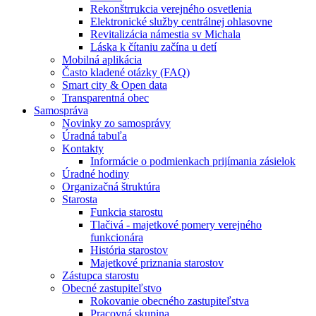
Rekonštrrukcia verejného osvetlenia
Elektronické služby centrálnej ohlasovne
Revitalizácia námestia sv Michala
Láska k čítaniu začína u detí
Mobilná aplikácia
Často kladené otázky (FAQ)
Smart city & Open data
Transparentná obec
Samospráva
Novinky zo samosprávy
Úradná tabuľa
Kontakty
Informácie o podmienkach prijímania zásielok
Úradné hodiny
Organizačná štruktúra
Starosta
Funkcia starostu
Tlačivá - majetkové pomery verejného
funkcionára
História starostov
Majetkové priznania starostov
Zástupca starostu
Obecné zastupiteľstvo
Rokovanie obecného zastupiteľstva
Pracovná skupina