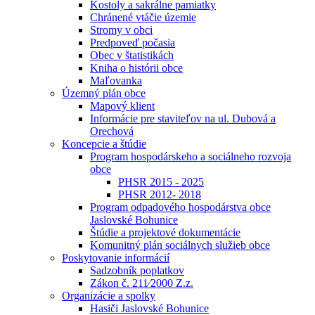
Kostoly a sakrálne pamiatky
Chránené vtáčie územie
Stromy v obci
Predpoveď počasia
Obec v štatistikách
Kniha o histórii obce
Maľovanka
Územný plán obce
Mapový klient
Informácie pre staviteľov na ul. Dubová a
Orechová
Koncepcie a štúdie
Program hospodárskeho a sociálneho rozvoja
obce
PHSR 2015 - 2025
PHSR 2012- 2018
Program odpadového hospodárstva obce
Jaslovské Bohunice
Štúdie a projektové dokumentácie
Komunitný plán sociálnych služieb obce
Poskytovanie informácií
Sadzobník poplatkov
Zákon č. 211⁄2000 Z.z.
Organizácie a spolky
Hasiči Jaslovské Bohunice