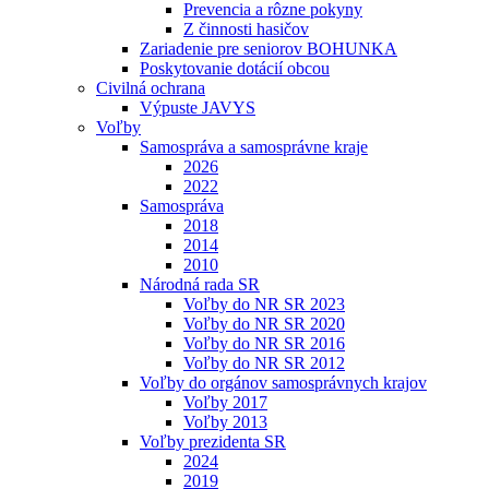
Prevencia a rôzne pokyny
Z činnosti hasičov
Zariadenie pre seniorov BOHUNKA
Poskytovanie dotácií obcou
Civilná ochrana
Výpuste JAVYS
Voľby
Samospráva a samosprávne kraje
2026
2022
Samospráva
2018
2014
2010
Národná rada SR
Voľby do NR SR 2023
Voľby do NR SR 2020
Voľby do NR SR 2016
Voľby do NR SR 2012
Voľby do orgánov samosprávnych krajov
Voľby 2017
Voľby 2013
Voľby prezidenta SR
2024
2019