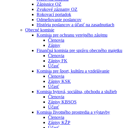
Zápisnice OZ
Zvukové záznamy OZ
Rokovací poriadok
Odmeňovanie poslancov
História poslancov a účasť na zasadnutiach
Obecné komisie
Komisia pre ochranu verejného záujmu
Členovia
Zápisy
Finančná komisia pre správu obecného majetku
Členovia
Zápisy FK
Účasť
Komisia pre šport, kultúru a vzdelávanie
Členovia
Zápisy KSK
Účasť
Komisia bytová, sociálna, obchodu a služieb
Členovia
Zápisy KBSOS
Účasť
Komisia životného prostredia a výstavby
Členovia
Zápisy KŽP
Účasť