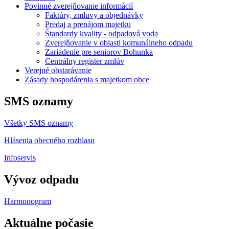
Povinné zverejňovanie informácií
Faktúry, zmluvy a objednávky
Predaj a prenájom majetku
Štandardy kvality - odpadová voda
Zverejňovanie v oblasti komunálneho odpadu
Zariadenie pre seniorov Bohunka
Centrálny register zmlúv
Verejné obstarávanie
Zásady hospodárenia s majetkom obce
SMS oznamy
Všetky SMS oznamy
Hlásenia obecného rozhlasu
Infoservis
Vývoz odpadu
Harmonogram
Aktuálne počasie