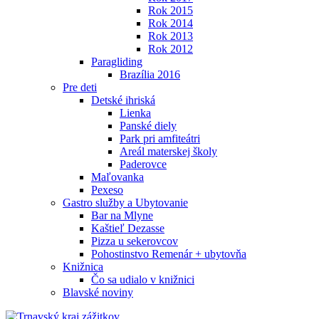
Rok 2015
Rok 2014
Rok 2013
Rok 2012
Paragliding
Brazília 2016
Pre deti
Detské ihriská
Lienka
Panské diely
Park pri amfiteátri
Areál materskej školy
Paderovce
Maľovanka
Pexeso
Gastro služby a Ubytovanie
Bar na Mlyne
Kaštieľ Dezasse
Pizza u sekerovcov
Pohostinstvo Remenár + ubytovňa
Knižnica
Čo sa udialo v knižnici
Blavské noviny