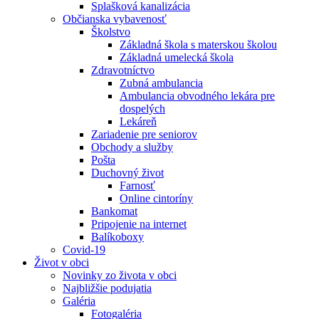
Splašková kanalizácia
Občianska vybavenosť
Školstvo
Základná škola s materskou školou
Základná umelecká škola
Zdravotníctvo
Zubná ambulancia
Ambulancia obvodného lekára pre
dospelých
Lekáreň
Zariadenie pre seniorov
Obchody a služby
Pošta
Duchovný život
Farnosť
Online cintoríny
Bankomat
Pripojenie na internet
Balíkoboxy
Covid-19
Život v obci
Novinky zo života v obci
Najbližšie podujatia
Galéria
Fotogaléria