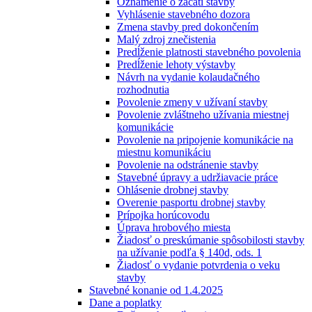
Oznámenie o začatí stavby
Vyhlásenie stavebného dozora
Zmena stavby pred dokončením
Malý zdroj znečistenia
Predĺženie platnosti stavebného povolenia
Predĺženie lehoty výstavby
Návrh na vydanie kolaudačného
rozhodnutia
Povolenie zmeny v užívaní stavby
Povolenie zvláštneho užívania miestnej
komunikácie
Povolenie na pripojenie komunikácie na
miestnu komunikáciu
Povolenie na odstránenie stavby
Stavebné úpravy a udržiavacie práce
Ohlásenie drobnej stavby
Overenie pasportu drobnej stavby
Prípojka horúcovodu
Úprava hrobového miesta
Žiadosť o preskúmanie spôsobilosti stavby
na užívanie podľa § 140d, ods. 1
Žiadosť o vydanie potvrdenia o veku
stavby
Stavebné konanie od 1.4.2025
Dane a poplatky