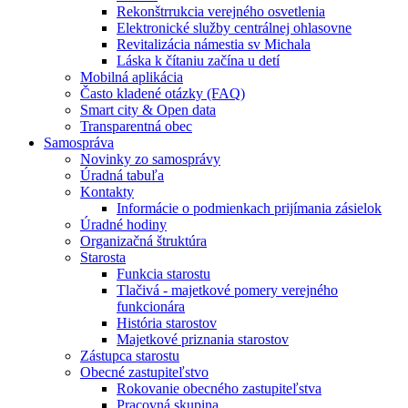
Rekonštrrukcia verejného osvetlenia
Elektronické služby centrálnej ohlasovne
Revitalizácia námestia sv Michala
Láska k čítaniu začína u detí
Mobilná aplikácia
Často kladené otázky (FAQ)
Smart city & Open data
Transparentná obec
Samospráva
Novinky zo samosprávy
Úradná tabuľa
Kontakty
Informácie o podmienkach prijímania zásielok
Úradné hodiny
Organizačná štruktúra
Starosta
Funkcia starostu
Tlačivá - majetkové pomery verejného
funkcionára
História starostov
Majetkové priznania starostov
Zástupca starostu
Obecné zastupiteľstvo
Rokovanie obecného zastupiteľstva
Pracovná skupina