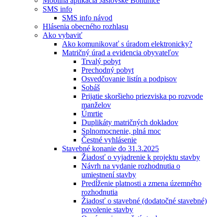
Mobilná aplikácia Jaslovské Bohunice
SMS info
SMS info návod
Hlásenia obecného rozhlasu
Ako vybaviť
Ako komunikovať s úradom elektronicky?
Matričný úrad a evidencia obyvateľov
Trvalý pobyt
Prechodný pobyt
Osvedčovanie listín a podpisov
Sobáš
Prijatie skoršieho priezviska po rozvode
manželov
Úmrtie
Duplikáty matričných dokladov
Splnomocnenie, plná moc
Čestné vyhlásenie
Stavebné konanie do 31.3.2025
Žiadosť o vyjadrenie k projektu stavby
Návrh na vydanie rozhodnutia o
umiestnení stavby
Predĺženie platnosti a zmena územného
rozhodnutia
Žiadosť o stavebné (dodatočné stavebné)
povolenie stavby