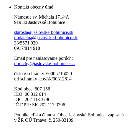
Kontakt obecný úrad
Námestie sv. Michala 171/4A
919 30 Jaslovské Bohunice
starosta@jaslovske-bohunice.sk
podatelna@jaslovske-bohunice.sk
33/5571 020
0917/814 918
Email pre nahlasovanie porúch:
poruchy@jaslovske-bohunice.sk
číslo e-schránky E0005716050
uri schránky ico://sk/00312614
Kód obce: 507 156
IČO: 00 312 614
DIČ: 202 113 3796
IČ DPH: SK 202 113 3796
Podnikateľská činnosť Obce Jaslovské Bohunice: zapísaná
v ŽR OÚ Trnava, č. 250-33109.