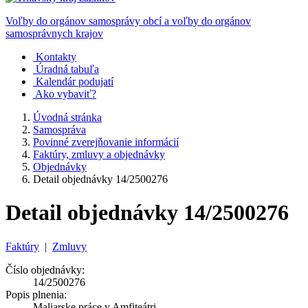
Voľby do orgánov samosprávy obcí a voľby do orgánov
samosprávnych krajov
Kontakty
Úradná tabuľa
Kalendár podujatí
Ako vybaviť?
Úvodná stránka
Samospráva
Povinné zverejňovanie informácií
Faktúry, zmluvy a objednávky
Objednávky
Detail objednávky 14/2500276
Detail objednávky 14/2500276
Faktúry
|
Zmluvy
Číslo objednávky:
14/2500276
Popis plnenia:
Maliarske práce v Amfiteátri