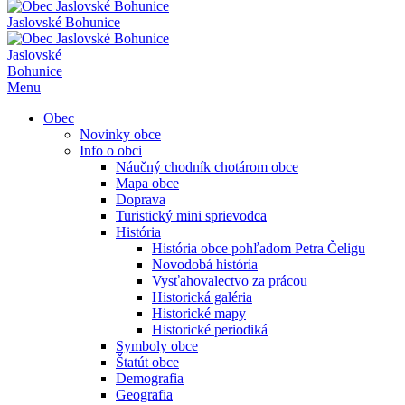
Jaslovské Bohunice
Jaslovské
Bohunice
Menu
Obec
Novinky obce
Info o obci
Náučný chodník chotárom obce
Mapa obce
Doprava
Turistický mini sprievodca
História
História obce pohľadom Petra Čeligu
Novodobá história
Vysťahovalectvo za prácou
Historická galéria
Historické mapy
Historické periodiká
Symboly obce
Štatút obce
Demografia
Geografia