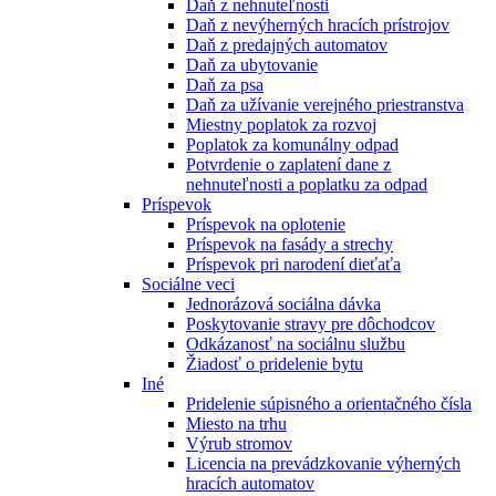
Daň z nehnuteľnosti
Daň z nevýherných hracích prístrojov
Daň z predajných automatov
Daň za ubytovanie
Daň za psa
Daň za užívanie verejného priestranstva
Miestny poplatok za rozvoj
Poplatok za komunálny odpad
Potvrdenie o zaplatení dane z
nehnuteľnosti a poplatku za odpad
Príspevok
Príspevok na oplotenie
Príspevok na fasády a strechy
Príspevok pri narodení dieťaťa
Sociálne veci
Jednorázová sociálna dávka
Poskytovanie stravy pre dôchodcov
Odkázanosť na sociálnu službu
Žiadosť o pridelenie bytu
Iné
Pridelenie súpisného a orientačného čísla
Miesto na trhu
Výrub stromov
Licencia na prevádzkovanie výherných
hracích automatov