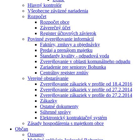
Hlavný kontrolór
Všeobecne záväzné nariadenia
Rozpočet
Rozpočet obce
Záverečný účet
Register účtovných závierok
Povinné zverejňovanie informácií
Faktúry, zmluvy a objednávky
Predaj a prenájom majetku
Štandardy kvality - odpadová voda
Zverejňovanie v oblasti komunálneho odpadu
Zariadenie pre seniorov Bohunka
Centrálny register zmlúv
Verejné obstarávanie
Zverejňovanie zákaziek v profile od 18.4.2016
Zverejňovanie zákaziek v profile od 27.2.2014
Zverejňovanie zákaziek v profile do 27.2.2014
Zákazky
Ostatné dokumenty
Súhrnné správy
Elektronický kontraktačný systém
Zásady hospodárenia s majetkom obce
Občan
Oznamy