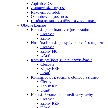
Zápisnice OZ
Zvukové záznamy OZ
Rokovací poriadok
Odmeňovanie poslancov
História poslancov a účasť na zasadnutiach
Obecné komisie
Komisia pre ochranu verejného záujmu
Členovia
Zápisy
Finančná komisia pre správu obecného majetku
Členovia
Zápisy FK
Účasť
Komisia pre šport, kultúru a vzdelávanie
Členovia
Zápisy KSK
Účasť
Komisia bytová, sociálna, obchodu a služieb
Členovia
Zápisy KBSOS
Účasť
Komisia životného prostredia a výstavby
Členovia
Zápisy KŽP
Účasť