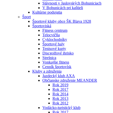
Slávnosti v Jaslovských Bohuniciach
V Bohunicách pri kaštieli
Kultúrne podujatia
Šport
Športové kluby obce ŠK Blava 1928
Športoviská
Fitness centrum
Telocvičňa
Cyklochodníky
Športové haly
Tenisové kurty
Discgolfové ihrisko
Strelnica
Vonkajšie fitness
Cenník športovísk
Kluby a združenia
Jazdecký klub AXA
Občianske združenie MEANDER
Rok 2019
Rok 2017
Rok 2014
Rok 2013
Rok 2012
Vodácko-turistický klub
Rok 2017