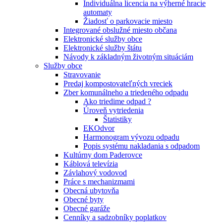
Individuálna licencia na výherné hracie
automaty
Žiadosť o parkovacie miesto
Integrované obslužné miesto občana
Elektronické služby obce
Elektronické služby štátu
Návody k základným životným situáciám
Služby obce
Stravovanie
Predaj kompostovateľných vreciek
Zber komunálneho a triedeného odpadu
Ako triedime odpad ?
Úroveň vytriedenia
Štatistiky
EKOdvor
Harmonogram vývozu odpadu
Popis systému nakladania s odpadom
Kultúrny dom Paderovce
Káblová televízia
Závlahový vodovod
Práce s mechanizmami
Obecná ubytovňa
Obecné byty
Obecné garáže
Cenníky a sadzobníky poplatkov