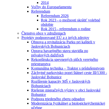
2014
Voľby do Europarlamentu
Referendum
Referendum 2026
Rok 2023 - o možnosti skrátiť volebné
obdobie
Rok 2015 - referendum o rodine
Členstvo obce v združeniach
Projekty podporované EÚ a z iných zdrojov
Obnova a revitalizácia Parku pri kaštieli v
Jaslovských Bohuniciach
Oprava havarijného stavu stavidla po
prívalových dažďoch
Rekonštrukcia spevnených plôch verejného
priestranstva
Komunálna technika – Traktor s príslušenstvom
Záchytné parkovisko popri štátnej ceste III⁄1300 -
Jaslovské Bohunice
Rozšírenie kapacity MŠ v Jaslovských
Bohuniciach
Riešenie migračných výziev v obci Jaslovské
Bohunice
Podpora triedeného zberu odpadov
Modernizácia fyzikálnej a biologickej⁄chemickej
učebne