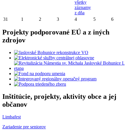
všetky
záznamy
z dňa
31
1
2
3
4
5
6
Projekty podporované EÚ a z iných
zdrojov
Inštitúcie, projekty, aktivity obce a jej
občanov
Limbafest
Zariadenie pre seniorov