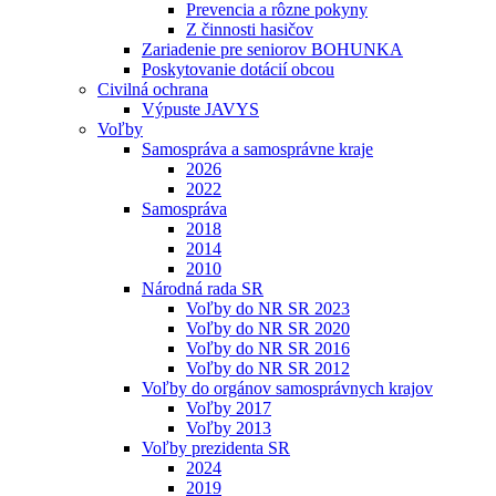
Prevencia a rôzne pokyny
Z činnosti hasičov
Zariadenie pre seniorov BOHUNKA
Poskytovanie dotácií obcou
Civilná ochrana
Výpuste JAVYS
Voľby
Samospráva a samosprávne kraje
2026
2022
Samospráva
2018
2014
2010
Národná rada SR
Voľby do NR SR 2023
Voľby do NR SR 2020
Voľby do NR SR 2016
Voľby do NR SR 2012
Voľby do orgánov samosprávnych krajov
Voľby 2017
Voľby 2013
Voľby prezidenta SR
2024
2019