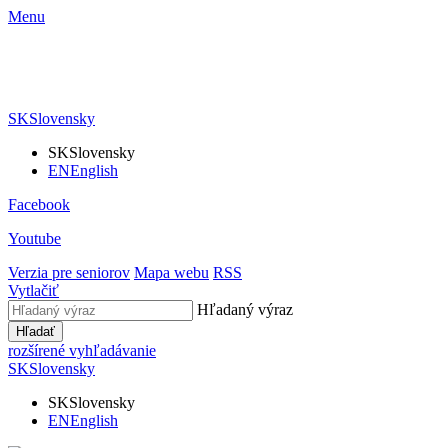
Menu
SK
Slovensky
SK
Slovensky
EN
English
Facebook
Youtube
Verzia pre seniorov
Mapa webu
RSS
Vytlačiť
Hľadaný výraz
Hľadať
rozšírené vyhľadávanie
SK
Slovensky
SK
Slovensky
EN
English