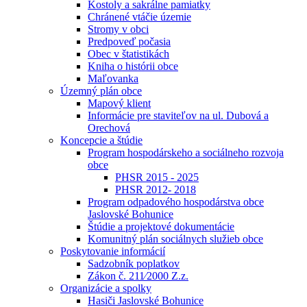
Kostoly a sakrálne pamiatky
Chránené vtáčie územie
Stromy v obci
Predpoveď počasia
Obec v štatistikách
Kniha o histórii obce
Maľovanka
Územný plán obce
Mapový klient
Informácie pre staviteľov na ul. Dubová a
Orechová
Koncepcie a štúdie
Program hospodárskeho a sociálneho rozvoja
obce
PHSR 2015 - 2025
PHSR 2012- 2018
Program odpadového hospodárstva obce
Jaslovské Bohunice
Štúdie a projektové dokumentácie
Komunitný plán sociálnych služieb obce
Poskytovanie informácií
Sadzobník poplatkov
Zákon č. 211⁄2000 Z.z.
Organizácie a spolky
Hasiči Jaslovské Bohunice