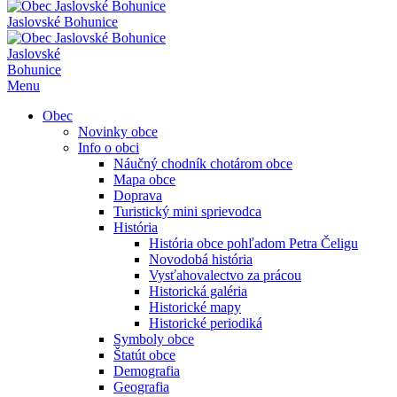
Jaslovské Bohunice
Jaslovské
Bohunice
Menu
Obec
Novinky obce
Info o obci
Náučný chodník chotárom obce
Mapa obce
Doprava
Turistický mini sprievodca
História
História obce pohľadom Petra Čeligu
Novodobá história
Vysťahovalectvo za prácou
Historická galéria
Historické mapy
Historické periodiká
Symboly obce
Štatút obce
Demografia
Geografia