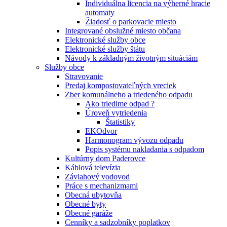
Individuálna licencia na výherné hracie
automaty
Žiadosť o parkovacie miesto
Integrované obslužné miesto občana
Elektronické služby obce
Elektronické služby štátu
Návody k základným životným situáciám
Služby obce
Stravovanie
Predaj kompostovateľných vreciek
Zber komunálneho a triedeného odpadu
Ako triedime odpad ?
Úroveň vytriedenia
Štatistiky
EKOdvor
Harmonogram vývozu odpadu
Popis systému nakladania s odpadom
Kultúrny dom Paderovce
Káblová televízia
Závlahový vodovod
Práce s mechanizmami
Obecná ubytovňa
Obecné byty
Obecné garáže
Cenníky a sadzobníky poplatkov