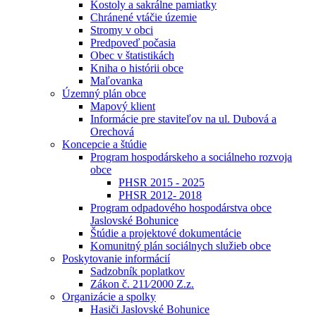
Kostoly a sakrálne pamiatky
Chránené vtáčie územie
Stromy v obci
Predpoveď počasia
Obec v štatistikách
Kniha o histórii obce
Maľovanka
Územný plán obce
Mapový klient
Informácie pre staviteľov na ul. Dubová a
Orechová
Koncepcie a štúdie
Program hospodárskeho a sociálneho rozvoja
obce
PHSR 2015 - 2025
PHSR 2012- 2018
Program odpadového hospodárstva obce
Jaslovské Bohunice
Štúdie a projektové dokumentácie
Komunitný plán sociálnych služieb obce
Poskytovanie informácií
Sadzobník poplatkov
Zákon č. 211⁄2000 Z.z.
Organizácie a spolky
Hasiči Jaslovské Bohunice