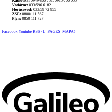
Káblovka:
0949/866 751, 0915/706 055
Vodárne:
033/596 6182
Horúcovod:
033/59 72 955
ZSE:
0800/111 567
Plyn:
0850 111 727
Facebook
Youtube
RSS
{L_PAGES_MAPA}