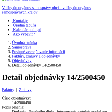
Voľby do orgánov samosprávy obcí a voľby do orgánov
samosprávnych krajov
Kontakty
Úradná tabuľa
Kalendár podujatí
Ako vybaviť?
Úvodná stránka
Samospráva
Povinné zverejňovanie informácií
Faktúry, zmluvy a objednávky
Objednávky
Detail objednávky 14/2500450
Detail objednávky 14/2500450
Faktúry
|
Zmluvy
Číslo objednávky:
14/2500450
Popis plnenia:
Dodanie náhradného dielu - integrovaný svetelný modul pre