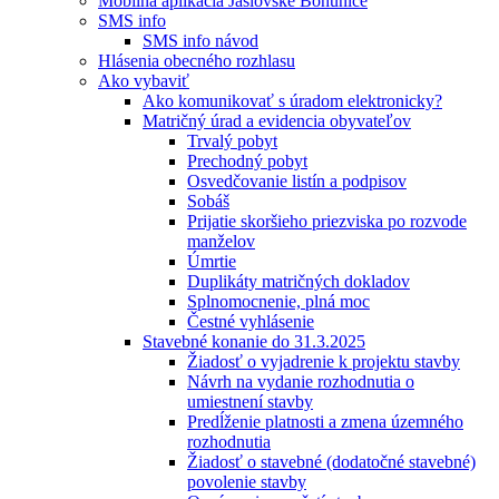
Mobilná aplikácia Jaslovské Bohunice
SMS info
SMS info návod
Hlásenia obecného rozhlasu
Ako vybaviť
Ako komunikovať s úradom elektronicky?
Matričný úrad a evidencia obyvateľov
Trvalý pobyt
Prechodný pobyt
Osvedčovanie listín a podpisov
Sobáš
Prijatie skoršieho priezviska po rozvode
manželov
Úmrtie
Duplikáty matričných dokladov
Splnomocnenie, plná moc
Čestné vyhlásenie
Stavebné konanie do 31.3.2025
Žiadosť o vyjadrenie k projektu stavby
Návrh na vydanie rozhodnutia o
umiestnení stavby
Predĺženie platnosti a zmena územného
rozhodnutia
Žiadosť o stavebné (dodatočné stavebné)
povolenie stavby