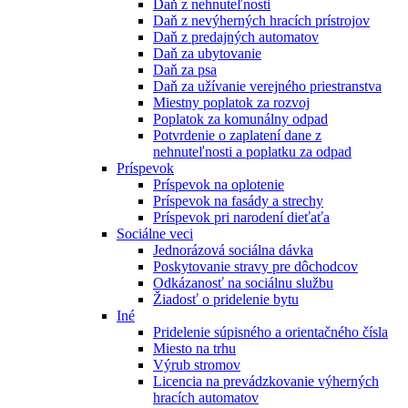
Daň z nehnuteľnosti
Daň z nevýherných hracích prístrojov
Daň z predajných automatov
Daň za ubytovanie
Daň za psa
Daň za užívanie verejného priestranstva
Miestny poplatok za rozvoj
Poplatok za komunálny odpad
Potvrdenie o zaplatení dane z
nehnuteľnosti a poplatku za odpad
Príspevok
Príspevok na oplotenie
Príspevok na fasády a strechy
Príspevok pri narodení dieťaťa
Sociálne veci
Jednorázová sociálna dávka
Poskytovanie stravy pre dôchodcov
Odkázanosť na sociálnu službu
Žiadosť o pridelenie bytu
Iné
Pridelenie súpisného a orientačného čísla
Miesto na trhu
Výrub stromov
Licencia na prevádzkovanie výherných
hracích automatov