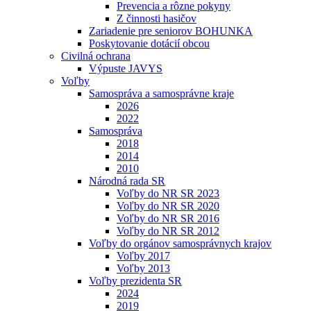
Prevencia a rôzne pokyny
Z činnosti hasičov
Zariadenie pre seniorov BOHUNKA
Poskytovanie dotácií obcou
Civilná ochrana
Výpuste JAVYS
Voľby
Samospráva a samosprávne kraje
2026
2022
Samospráva
2018
2014
2010
Národná rada SR
Voľby do NR SR 2023
Voľby do NR SR 2020
Voľby do NR SR 2016
Voľby do NR SR 2012
Voľby do orgánov samosprávnych krajov
Voľby 2017
Voľby 2013
Voľby prezidenta SR
2024
2019