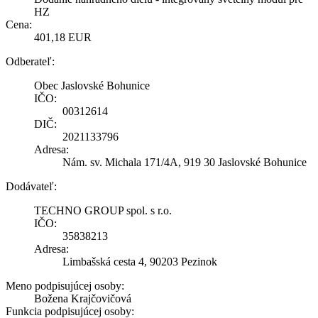
HZ
Cena:
401,18 EUR
Odberateľ:
Obec Jaslovské Bohunice
IČO:
00312614
DIČ:
2021133796
Adresa:
Nám. sv. Michala 171/4A, 919 30 Jaslovské Bohunice
Dodávateľ:
TECHNO GROUP spol. s r.o.
IČO:
35838213
Adresa:
Limbašská cesta 4, 90203 Pezinok
Meno podpisujúcej osoby:
Božena Krajčovičová
Funkcia podpisujúcej osoby: