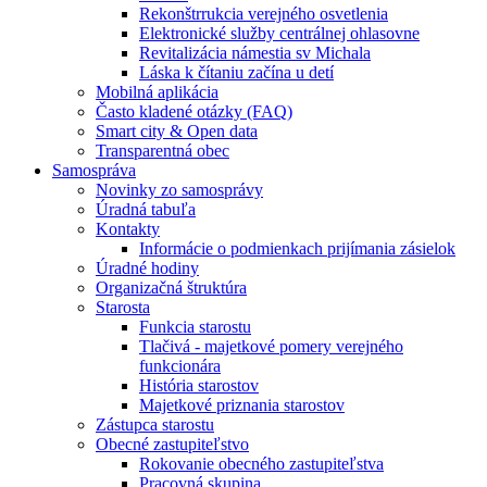
Rekonštrrukcia verejného osvetlenia
Elektronické služby centrálnej ohlasovne
Revitalizácia námestia sv Michala
Láska k čítaniu začína u detí
Mobilná aplikácia
Často kladené otázky (FAQ)
Smart city & Open data
Transparentná obec
Samospráva
Novinky zo samosprávy
Úradná tabuľa
Kontakty
Informácie o podmienkach prijímania zásielok
Úradné hodiny
Organizačná štruktúra
Starosta
Funkcia starostu
Tlačivá - majetkové pomery verejného
funkcionára
História starostov
Majetkové priznania starostov
Zástupca starostu
Obecné zastupiteľstvo
Rokovanie obecného zastupiteľstva
Pracovná skupina