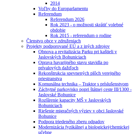
2014
Voľby do Europarlamentu
Referendum
Referendum 2026
Rok 2023 - o možnosti skrátiť volebné
obdobie
Rok 2015 - referendum o rodine
Členstvo obce v združeniach
Projekty podporované EÚ a z iných zdrojov
Obnova a revitalizácia Parku pri kaštieli v
Jaslovských Bohuniciach
Oprava havarijného stavu stavidla po
prívalových dažďoch
Rekonštrukcia spevnených plôch verejného
priestranstva
Komunálna technika – Traktor s príslušenstvom
Záchytné parkovisko popri štátnej ceste III⁄1300 -
Jaslovské Bohunice
Rozšírenie kapacity MŠ v Jaslovských
Bohuniciach
Riešenie migračných výziev v obci Jaslovské
Bohunice
Podpora triedeného zberu odpadov
Modernizácia fyzikálnej a biologickej⁄chemickej
učebne