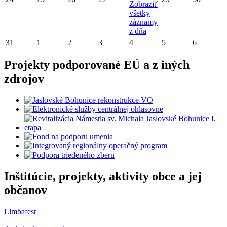
Zobraziť
všetky
záznamy
z dňa
31
1
2
3
4
5
6
Projekty podporované EÚ a z iných
zdrojov
Inštitúcie, projekty, aktivity obce a jej
občanov
Limbafest