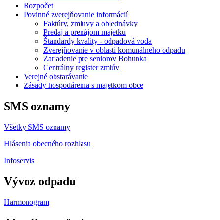
Rozpočet
Povinné zverejňovanie informácií
Faktúry, zmluvy a objednávky
Predaj a prenájom majetku
Štandardy kvality - odpadová voda
Zverejňovanie v oblasti komunálneho odpadu
Zariadenie pre seniorov Bohunka
Centrálny register zmlúv
Verejné obstarávanie
Zásady hospodárenia s majetkom obce
SMS oznamy
Všetky SMS oznamy
Hlásenia obecného rozhlasu
Infoservis
Vývoz odpadu
Harmonogram