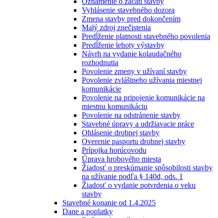
Oznámenie o začatí stavby
Vyhlásenie stavebného dozora
Zmena stavby pred dokončením
Malý zdroj znečistenia
Predĺženie platnosti stavebného povolenia
Predĺženie lehoty výstavby
Návrh na vydanie kolaudačného
rozhodnutia
Povolenie zmeny v užívaní stavby
Povolenie zvláštneho užívania miestnej
komunikácie
Povolenie na pripojenie komunikácie na
miestnu komunikáciu
Povolenie na odstránenie stavby
Stavebné úpravy a udržiavacie práce
Ohlásenie drobnej stavby
Overenie pasportu drobnej stavby
Prípojka horúcovodu
Úprava hrobového miesta
Žiadosť o preskúmanie spôsobilosti stavby
na užívanie podľa § 140d, ods. 1
Žiadosť o vydanie potvrdenia o veku
stavby
Stavebné konanie od 1.4.2025
Dane a poplatky