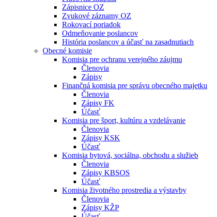
Zápisnice OZ
Zvukové záznamy OZ
Rokovací poriadok
Odmeňovanie poslancov
História poslancov a účasť na zasadnutiach
Obecné komisie
Komisia pre ochranu verejného záujmu
Členovia
Zápisy
Finančná komisia pre správu obecného majetku
Členovia
Zápisy FK
Účasť
Komisia pre šport, kultúru a vzdelávanie
Členovia
Zápisy KSK
Účasť
Komisia bytová, sociálna, obchodu a služieb
Členovia
Zápisy KBSOS
Účasť
Komisia životného prostredia a výstavby
Členovia
Zápisy KŽP
Účasť