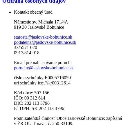
Ochrana osobných údajov
Kontakt obecný úrad
Námestie sv. Michala 171/4A
919 30 Jaslovské Bohunice
starosta@jaslovske-bohunice.sk
podatelna@jaslovske-bohunice.sk
33/5571 020
0917/814 918
Email pre nahlasovanie porúch:
poruchy@jaslovske-bohunice.sk
číslo e-schránky E0005716050
uri schránky ico://sk/00312614
Kód obce: 507 156
IČO: 00 312 614
DIČ: 202 113 3796
IČ DPH: SK 202 113 3796
Podnikateľská činnosť Obce Jaslovské Bohunice: zapísaná
v ŽR OÚ Trnava, č. 250-33109.