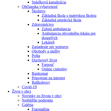
Splašková kanalizácia
Občianska vybavenosť
Školstvo
Základná škola s materskou školou
Základná umelecká škola
Zdravotníctvo
Zubná ambulancia
Ambulancia obvodného lekára pre
dospelých
Lekáreň
Zariadenie pre seniorov
Obchody a služby
Pošta
Duchovný život
Farnosť
Online cintoríny
Bankomat
Pripojenie na internet
Balíkoboxy
Covid-19
Život v obci
Novinky zo života v obci
Najbližšie podujatia
Galéria
Fotogaléria