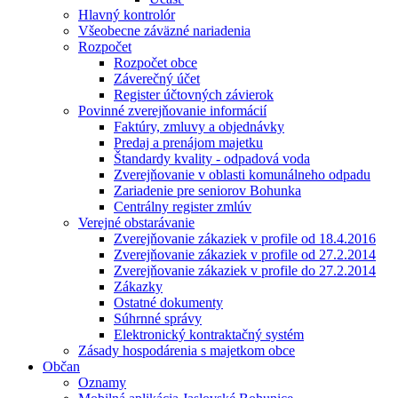
Hlavný kontrolór
Všeobecne záväzné nariadenia
Rozpočet
Rozpočet obce
Záverečný účet
Register účtovných závierok
Povinné zverejňovanie informácií
Faktúry, zmluvy a objednávky
Predaj a prenájom majetku
Štandardy kvality - odpadová voda
Zverejňovanie v oblasti komunálneho odpadu
Zariadenie pre seniorov Bohunka
Centrálny register zmlúv
Verejné obstarávanie
Zverejňovanie zákaziek v profile od 18.4.2016
Zverejňovanie zákaziek v profile od 27.2.2014
Zverejňovanie zákaziek v profile do 27.2.2014
Zákazky
Ostatné dokumenty
Súhrnné správy
Elektronický kontraktačný systém
Zásady hospodárenia s majetkom obce
Občan
Oznamy