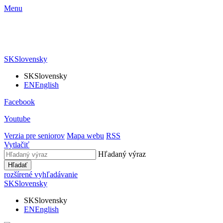
Menu
SK
Slovensky
SK
Slovensky
EN
English
Facebook
Youtube
Verzia pre seniorov
Mapa webu
RSS
Vytlačiť
Hľadaný výraz
Hľadať
rozšírené vyhľadávanie
SK
Slovensky
SK
Slovensky
EN
English