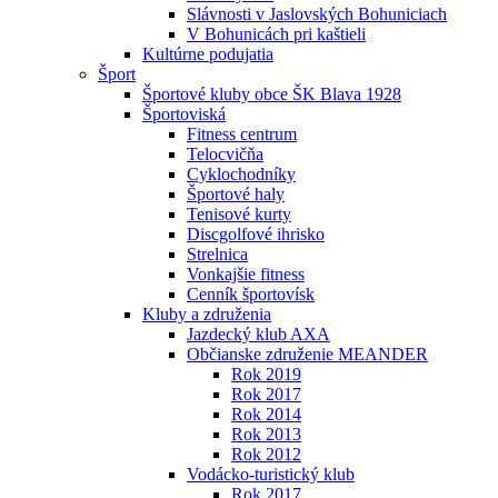
Slávnosti v Jaslovských Bohuniciach
V Bohunicách pri kaštieli
Kultúrne podujatia
Šport
Športové kluby obce ŠK Blava 1928
Športoviská
Fitness centrum
Telocvičňa
Cyklochodníky
Športové haly
Tenisové kurty
Discgolfové ihrisko
Strelnica
Vonkajšie fitness
Cenník športovísk
Kluby a združenia
Jazdecký klub AXA
Občianske združenie MEANDER
Rok 2019
Rok 2017
Rok 2014
Rok 2013
Rok 2012
Vodácko-turistický klub
Rok 2017