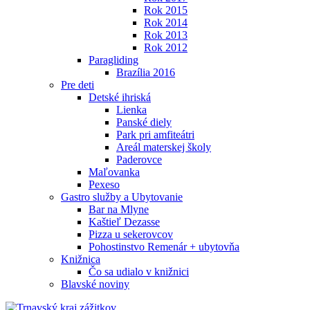
Rok 2015
Rok 2014
Rok 2013
Rok 2012
Paragliding
Brazília 2016
Pre deti
Detské ihriská
Lienka
Panské diely
Park pri amfiteátri
Areál materskej školy
Paderovce
Maľovanka
Pexeso
Gastro služby a Ubytovanie
Bar na Mlyne
Kaštieľ Dezasse
Pizza u sekerovcov
Pohostinstvo Remenár + ubytovňa
Knižnica
Čo sa udialo v knižnici
Blavské noviny