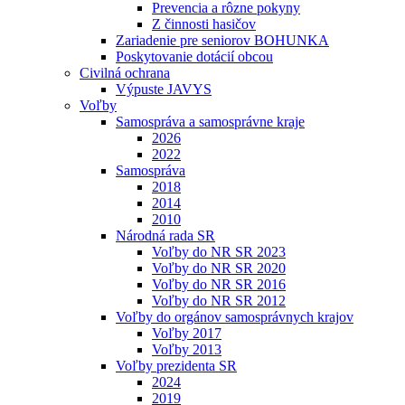
Prevencia a rôzne pokyny
Z činnosti hasičov
Zariadenie pre seniorov BOHUNKA
Poskytovanie dotácií obcou
Civilná ochrana
Výpuste JAVYS
Voľby
Samospráva a samosprávne kraje
2026
2022
Samospráva
2018
2014
2010
Národná rada SR
Voľby do NR SR 2023
Voľby do NR SR 2020
Voľby do NR SR 2016
Voľby do NR SR 2012
Voľby do orgánov samosprávnych krajov
Voľby 2017
Voľby 2013
Voľby prezidenta SR
2024
2019