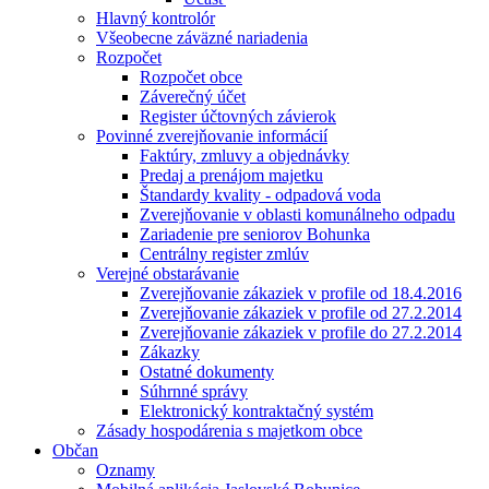
Hlavný kontrolór
Všeobecne záväzné nariadenia
Rozpočet
Rozpočet obce
Záverečný účet
Register účtovných závierok
Povinné zverejňovanie informácií
Faktúry, zmluvy a objednávky
Predaj a prenájom majetku
Štandardy kvality - odpadová voda
Zverejňovanie v oblasti komunálneho odpadu
Zariadenie pre seniorov Bohunka
Centrálny register zmlúv
Verejné obstarávanie
Zverejňovanie zákaziek v profile od 18.4.2016
Zverejňovanie zákaziek v profile od 27.2.2014
Zverejňovanie zákaziek v profile do 27.2.2014
Zákazky
Ostatné dokumenty
Súhrnné správy
Elektronický kontraktačný systém
Zásady hospodárenia s majetkom obce
Občan
Oznamy