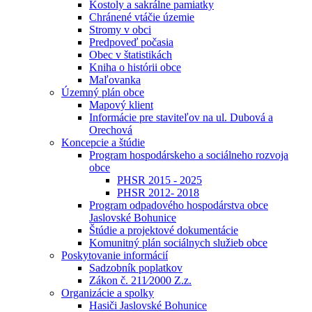
Kostoly a sakrálne pamiatky
Chránené vtáčie územie
Stromy v obci
Predpoveď počasia
Obec v štatistikách
Kniha o histórii obce
Maľovanka
Územný plán obce
Mapový klient
Informácie pre staviteľov na ul. Dubová a
Orechová
Koncepcie a štúdie
Program hospodárskeho a sociálneho rozvoja
obce
PHSR 2015 - 2025
PHSR 2012- 2018
Program odpadového hospodárstva obce
Jaslovské Bohunice
Štúdie a projektové dokumentácie
Komunitný plán sociálnych služieb obce
Poskytovanie informácií
Sadzobník poplatkov
Zákon č. 211⁄2000 Z.z.
Organizácie a spolky
Hasiči Jaslovské Bohunice