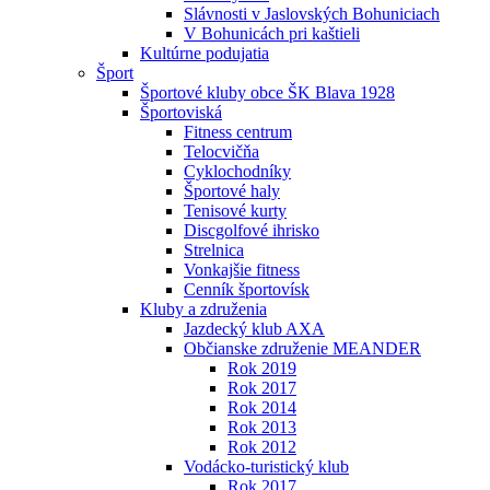
Slávnosti v Jaslovských Bohuniciach
V Bohunicách pri kaštieli
Kultúrne podujatia
Šport
Športové kluby obce ŠK Blava 1928
Športoviská
Fitness centrum
Telocvičňa
Cyklochodníky
Športové haly
Tenisové kurty
Discgolfové ihrisko
Strelnica
Vonkajšie fitness
Cenník športovísk
Kluby a združenia
Jazdecký klub AXA
Občianske združenie MEANDER
Rok 2019
Rok 2017
Rok 2014
Rok 2013
Rok 2012
Vodácko-turistický klub
Rok 2017