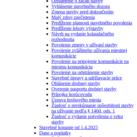
Oznámenie o začatí stavby
Vyhlásenie stavebného dozora
Zmena stavby pred dokončením
Malý zdroj znečistenia
Predĺženie platnosti stavebného povolenia
Predĺženie lehoty výstavby
Návrh na vydanie kolaudačného
rozhodnutia
Povolenie zmeny v užívaní stavby
Povolenie zvláštneho užívania miestnej
komunikácie
Povolenie na pripojenie komunikácie na
miestnu komunikáciu
Povolenie na odstránenie stavby
Stavebné úpravy a udržiavacie práce
Ohlásenie drobnej stavby
Overenie pasportu drobnej stavby
Prípojka horúcovodu
Úprava hrobového miesta
Žiadosť o preskúmanie spôsobilosti stavby
na užívanie podľa § 140d, ods. 1
Žiadosť o vydanie potvrdenia o veku
stavby
Stavebné konanie od 1.4.2025
Dane a poplatky