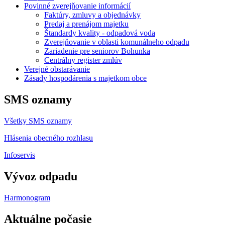
Povinné zverejňovanie informácií
Faktúry, zmluvy a objednávky
Predaj a prenájom majetku
Štandardy kvality - odpadová voda
Zverejňovanie v oblasti komunálneho odpadu
Zariadenie pre seniorov Bohunka
Centrálny register zmlúv
Verejné obstarávanie
Zásady hospodárenia s majetkom obce
SMS oznamy
Všetky SMS oznamy
Hlásenia obecného rozhlasu
Infoservis
Vývoz odpadu
Harmonogram
Aktuálne počasie