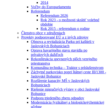
2014
Voľby do Europarlamentu
Referendum
Referendum 2026
Rok 2023 - o možnosti skrátiť volebné
obdobie
Rok 2015 - referendum o rodine
Členstvo obce v združeniach
Projekty podporované EÚ a z iných zdrojov
Obnova a revitalizácia Parku pri kaštieli v
Jaslovských Bohuniciach
Oprava havarijného stavu stavidla po
prívalových dažďoch
Rekonštrukcia spevnených plôch verejného
priestranstva
Komunálna technika – Traktor s príslušenstvom
Záchytné parkovisko popri štátnej ceste III⁄1300 -
Jaslovské Bohunice
Rozšírenie kapacity MŠ v Jaslovských
Bohuniciach
Riešenie migračných výziev v obci Jaslovské
Bohunice
Podpora triedeného zberu odpadov
Modernizácia fyzikálnej a biologickej⁄chemickej
učebne