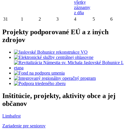
všetky
záznamy
z dňa
31
1
2
3
4
5
6
Projekty podporované EÚ a z iných
zdrojov
Inštitúcie, projekty, aktivity obce a jej
občanov
Limbafest
Zariadenie pre seniorov