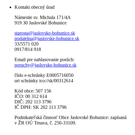
Kontakt obecný úrad
Námestie sv. Michala 171/4A
919 30 Jaslovské Bohunice
starosta@jaslovske-bohunice.sk
podatelna@jaslovske-bohunice.sk
33/5571 020
0917/814 918
Email pre nahlasovanie porúch:
poruchy@jaslovske-bohunice.sk
číslo e-schránky E0005716050
uri schránky ico://sk/00312614
Kód obce: 507 156
IČO: 00 312 614
DIČ: 202 113 3796
IČ DPH: SK 202 113 3796
Podnikateľská činnosť Obce Jaslovské Bohunice: zapísaná
v ŽR OÚ Trnava, č. 250-33109.