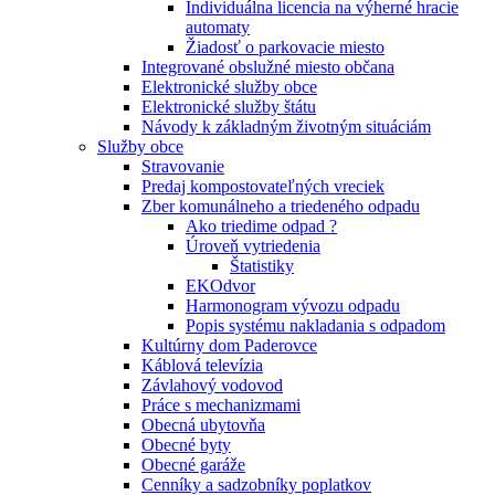
Individuálna licencia na výherné hracie
automaty
Žiadosť o parkovacie miesto
Integrované obslužné miesto občana
Elektronické služby obce
Elektronické služby štátu
Návody k základným životným situáciám
Služby obce
Stravovanie
Predaj kompostovateľných vreciek
Zber komunálneho a triedeného odpadu
Ako triedime odpad ?
Úroveň vytriedenia
Štatistiky
EKOdvor
Harmonogram vývozu odpadu
Popis systému nakladania s odpadom
Kultúrny dom Paderovce
Káblová televízia
Závlahový vodovod
Práce s mechanizmami
Obecná ubytovňa
Obecné byty
Obecné garáže
Cenníky a sadzobníky poplatkov