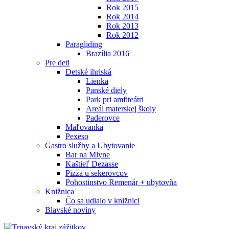
Rok 2015
Rok 2014
Rok 2013
Rok 2012
Paragliding
Brazília 2016
Pre deti
Detské ihriská
Lienka
Panské diely
Park pri amfiteátri
Areál materskej školy
Paderovce
Maľovanka
Pexeso
Gastro služby a Ubytovanie
Bar na Mlyne
Kaštieľ Dezasse
Pizza u sekerovcov
Pohostinstvo Remenár + ubytovňa
Knižnica
Čo sa udialo v knižnici
Blavské noviny