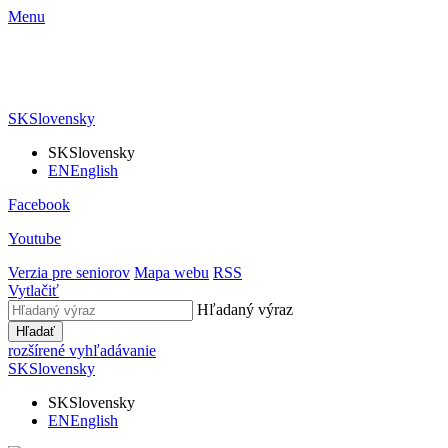
Menu
SK
Slovensky
SK
Slovensky
EN
English
Facebook
Youtube
Verzia pre seniorov
Mapa webu
RSS
Vytlačiť
Hľadaný výraz
Hľadať
rozšírené vyhľadávanie
SK
Slovensky
SK
Slovensky
EN
English