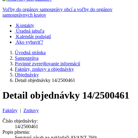
Voľby do orgánov samosprávy obcí a voľby do orgánov
samosprávnych krajov
Kontakty
Úradná tabuľa
Kalendár podujatí
Ako vybaviť?
Úvodná stránka
Samospráva
Povinné zverejňovanie informácií
Faktúry, zmluvy a objednávky
Objednávky
Detail objednávky 14/2500461
Detail objednávky 14/2500461
Faktúry
|
Zmluvy
Číslo objednávky:
14/2500461
Popis plnenia:
Servisný zásah na nakladači AVANT 760i