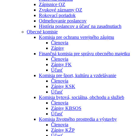
Zápisnice OZ
Zvukové záznamy OZ
Rokovací poriadok
Odmeňovanie poslancov
História poslancov a účasť na zasadnutiach
Obecné komisie
Komisia pre ochranu verejného záujmu
Členovia
Zápisy
Finančná komisia pre správu obecného majetku
Členovia
Zápisy FK
Účasť
Komisia pre šport, kultúru a vzdelávanie
Členovia
Zápisy KSK
Účasť
Komisia bytová, sociálna, obchodu a služieb
Členovia
Zápisy KBSOS
Účasť
Komisia životného prostredia a výstavby
Členovia
Zápisy KŽP
Účasť