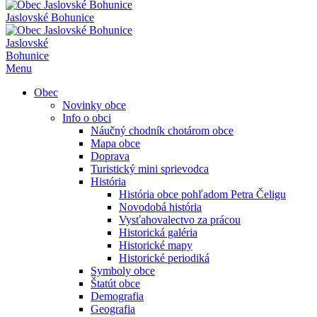
Jaslovské Bohunice
Jaslovské
Bohunice
Menu
Obec
Novinky obce
Info o obci
Náučný chodník chotárom obce
Mapa obce
Doprava
Turistický mini sprievodca
História
História obce pohľadom Petra Čeligu
Novodobá história
Vysťahovalectvo za prácou
Historická galéria
Historické mapy
Historické periodiká
Symboly obce
Štatút obce
Demografia
Geografia