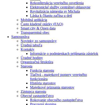
Rekonštrrukcia verejného osvetlenia
Elektronické služby centrálnej ohlasovne
Revitalizácia námestia sv Michala
Láska k čítaniu začína u detí
Mobilná aplikácia
Často kladené otázky (FAQ)
Smart city & Open data
Transparentná obec
Samospráva
Novinky zo samosprávy
Úradná tabuľa
Kontakty
Informácie o podmienkach prijímania zásielok
Úradné hodiny
Organizačná štruktúra
Starosta
Funkcia starostu
Tlačivá - majetkové pomery verejného
funkcionára
História starostov
Majetkové priznania starostov
Zástupca starostu
Obecné zastupiteľstvo
Rokovanie obecného zastupiteľstva
Pracovná skupina