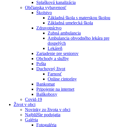
Splašková kanalizácia
Občianska vybavenosť
Školstvo
Základná škola s materskou školou
Základná umelecká škola
Zdravotníctvo
Zubná ambulancia
Ambulancia obvodného lekára pre
dospelých
Lekáreň
Zariadenie pre seniorov
Obchody a služby
Pošta
Duchovný život
Farnosť
Online cintoríny
Bankomat
Pripojenie na internet
Balíkoboxy
Covid-19
Život v obci
Novinky zo života v obci
Najbližšie podujatia
Galéria
Fotogaléria