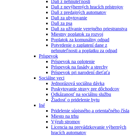
Daň z nehnuteľnosti
Daň z nevýherných hracích prístrojov
Daň z predajných automatov
Daň za ubytovanie
Daň za psa
Daň za užívanie verejného priestranstva
Miestny poplatok za rozvoj
Poplatok za komunálny odpad
Potvrdenie o zaplatení dane z
nehnuteľnosti a poplatku za odpad
Príspevok
Príspevok na oplotenie
Príspevok na fasády a strechy
Príspevok pri narodení dieťaťa
Sociálne veci
Jednorázová sociálna dávka
Poskytovanie stravy pre dôchodcov
Odkázanosť na sociálnu službu
Žiadosť o pridelenie bytu
Iné
Pridelenie súpisného a orientačného čísla
Miesto na trhu
Výrub stromov
Licencia na prevádzkovanie výherných
hracích automatov