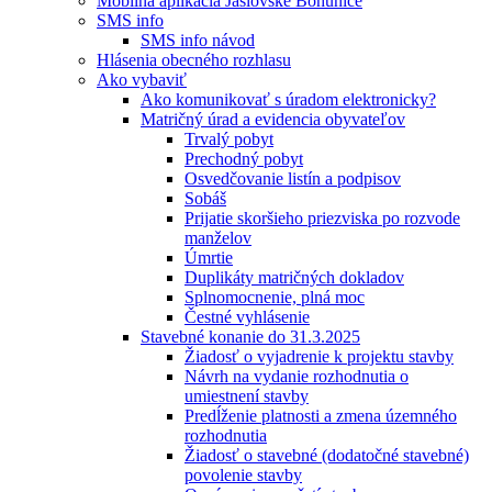
Mobilná aplikácia Jaslovské Bohunice
SMS info
SMS info návod
Hlásenia obecného rozhlasu
Ako vybaviť
Ako komunikovať s úradom elektronicky?
Matričný úrad a evidencia obyvateľov
Trvalý pobyt
Prechodný pobyt
Osvedčovanie listín a podpisov
Sobáš
Prijatie skoršieho priezviska po rozvode
manželov
Úmrtie
Duplikáty matričných dokladov
Splnomocnenie, plná moc
Čestné vyhlásenie
Stavebné konanie do 31.3.2025
Žiadosť o vyjadrenie k projektu stavby
Návrh na vydanie rozhodnutia o
umiestnení stavby
Predĺženie platnosti a zmena územného
rozhodnutia
Žiadosť o stavebné (dodatočné stavebné)
povolenie stavby