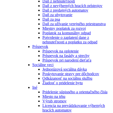
Daň z nehnuteľnosti
Daň z nevýherných hracích prístrojov
Daň z predajných automatov
Daň za ubytovanie
Daň za psa
Daň za užívanie verejného priestranstva
Miestny poplatok za rozvoj
Poplatok za komunálny odpad
Potvrdenie o zaplatení dane z
nehnuteľnosti a poplatku za odpad
Príspevok
Príspevok na oplotenie
Príspevok na fasády a strechy
Príspevok pri narodení dieťaťa
Sociálne veci
Jednorázová sociálna dávka
Poskytovanie stravy pre dôchodcov
Odkázanosť na sociálnu službu
Žiadosť o pridelenie bytu
Iné
Pridelenie súpisného a orientačného čísla
Miesto na trhu
Výrub stromov
Licencia na prevádzkovanie výherných
hracích automatov