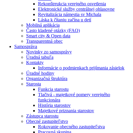
Rekonštrrukcia verejného osvetlenia
Elektronické služby centrálnej ohlasovne
Revitalizácia námestia sv Michala
Láska k čítaniu začína u detí
Mobilná aplikácia
Často kladené otázky (FAQ)
Smart city & Open data
Transparentná obec
Samospráva
Novinky zo samosprávy
Úradná tabuľa
Kontakty
Informácie o podmienkach prijímania zásielok
Úradné hodiny
Organizačná štruktúra
Starosta
Funkcia starostu
Tlačivá - majetkové pomery verejného
funkcionára
História starostov
Majetkové priznania starostov
Zástupca starostu
Obecné zastupiteľstvo
Rokovanie obecného zastupiteľstva
Pracovná skupina