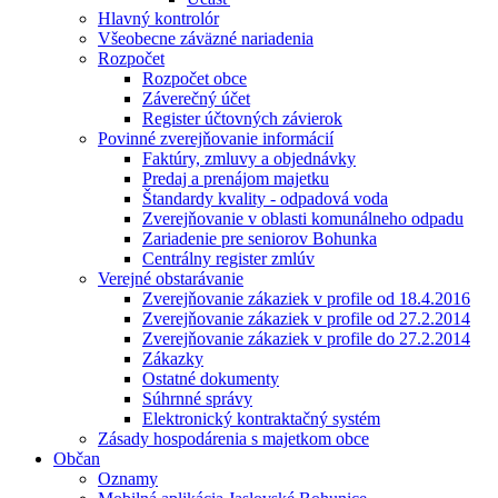
Hlavný kontrolór
Všeobecne záväzné nariadenia
Rozpočet
Rozpočet obce
Záverečný účet
Register účtovných závierok
Povinné zverejňovanie informácií
Faktúry, zmluvy a objednávky
Predaj a prenájom majetku
Štandardy kvality - odpadová voda
Zverejňovanie v oblasti komunálneho odpadu
Zariadenie pre seniorov Bohunka
Centrálny register zmlúv
Verejné obstarávanie
Zverejňovanie zákaziek v profile od 18.4.2016
Zverejňovanie zákaziek v profile od 27.2.2014
Zverejňovanie zákaziek v profile do 27.2.2014
Zákazky
Ostatné dokumenty
Súhrnné správy
Elektronický kontraktačný systém
Zásady hospodárenia s majetkom obce
Občan
Oznamy