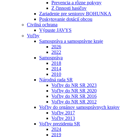
Prevencia a rôzne pokyny
Z činnosti hasičov
Zariadenie pre seniorov BOHUNKA
Poskytovanie dotácií obcou
Civilná ochrana
Výpuste JAVYS
Voľby
Samospráva a samosprávne kraje
2026
2022
Samospráva
2018
2014
2010
Národná rada SR
Voľby do NR SR 2023
Voľby do NR SR 2020
Voľby do NR SR 2016
Voľby do NR SR 2012
Voľby do orgánov samosprávnych krajov
Voľby 2017
Voľby 2013
Voľby prezidenta SR
2024
2019