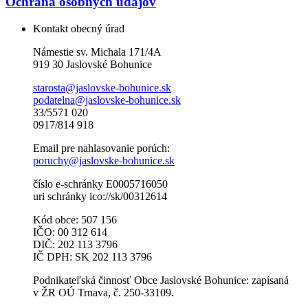
Ochrana osobných údajov
Kontakt obecný úrad
Námestie sv. Michala 171/4A
919 30 Jaslovské Bohunice
starosta@jaslovske-bohunice.sk
podatelna@jaslovske-bohunice.sk
33/5571 020
0917/814 918
Email pre nahlasovanie porúch:
poruchy@jaslovske-bohunice.sk
číslo e-schránky E0005716050
uri schránky ico://sk/00312614
Kód obce: 507 156
IČO: 00 312 614
DIČ: 202 113 3796
IČ DPH: SK 202 113 3796
Podnikateľská činnosť Obce Jaslovské Bohunice: zapísaná
v ŽR OÚ Trnava, č. 250-33109.