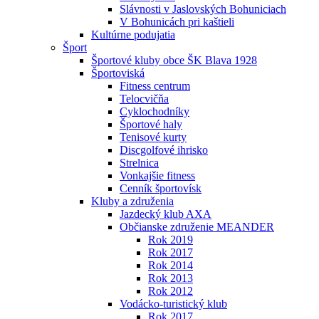
Slávnosti v Jaslovských Bohuniciach
V Bohunicách pri kaštieli
Kultúrne podujatia
Šport
Športové kluby obce ŠK Blava 1928
Športoviská
Fitness centrum
Telocvičňa
Cyklochodníky
Športové haly
Tenisové kurty
Discgolfové ihrisko
Strelnica
Vonkajšie fitness
Cenník športovísk
Kluby a združenia
Jazdecký klub AXA
Občianske združenie MEANDER
Rok 2019
Rok 2017
Rok 2014
Rok 2013
Rok 2012
Vodácko-turistický klub
Rok 2017