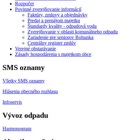
Rozpočet
Povinné zverejňovanie informácií
Faktúry, zmluvy a objednávky
Predaj a prenájom majetku
Štandardy kvality - odpadová voda
Zverejňovanie v oblasti komunálneho odpadu
Zariadenie pre seniorov Bohunka
Centrálny register zmlúv
Verejné obstarávanie
Zásady hospodárenia s majetkom obce
SMS oznamy
Všetky SMS oznamy
Hlásenia obecného rozhlasu
Infoservis
Vývoz odpadu
Harmonogram