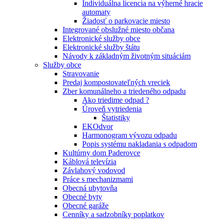
Individuálna licencia na výherné hracie
automaty
Žiadosť o parkovacie miesto
Integrované obslužné miesto občana
Elektronické služby obce
Elektronické služby štátu
Návody k základným životným situáciám
Služby obce
Stravovanie
Predaj kompostovateľných vreciek
Zber komunálneho a triedeného odpadu
Ako triedime odpad ?
Úroveň vytriedenia
Štatistiky
EKOdvor
Harmonogram vývozu odpadu
Popis systému nakladania s odpadom
Kultúrny dom Paderovce
Káblová televízia
Závlahový vodovod
Práce s mechanizmami
Obecná ubytovňa
Obecné byty
Obecné garáže
Cenníky a sadzobníky poplatkov