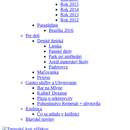
Rok 2015
Rok 2014
Rok 2013
Rok 2012
Paragliding
Brazília 2016
Pre deti
Detské ihriská
Lienka
Panské diely
Park pri amfiteátri
Areál materskej školy
Paderovce
Maľovanka
Pexeso
Gastro služby a Ubytovanie
Bar na Mlyne
Kaštieľ Dezasse
Pizza u sekerovcov
Pohostinstvo Remenár + ubytovňa
Knižnica
Čo sa udialo v knižnici
Blavské noviny