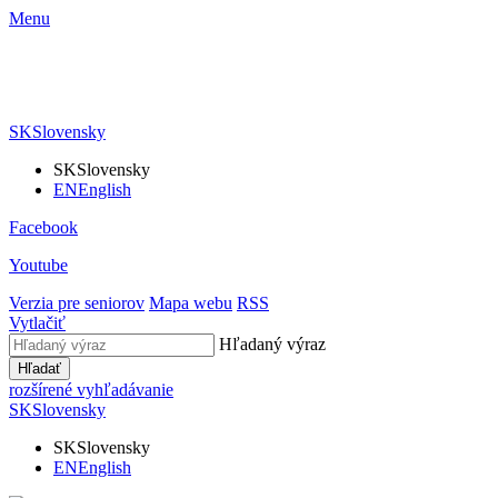
Menu
SK
Slovensky
SK
Slovensky
EN
English
Facebook
Youtube
Verzia pre seniorov
Mapa webu
RSS
Vytlačiť
Hľadaný výraz
Hľadať
rozšírené vyhľadávanie
SK
Slovensky
SK
Slovensky
EN
English