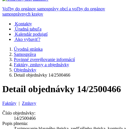
Voľby do orgánov samosprávy obcí a voľby do orgánov
samosprávnych krajov
Kontakty
Úradná tabuľa
Kalendár podujatí
Ako vybaviť?
Úvodná stránka
Samospráva
Povinné zverejňovanie informácií
Faktúry, zmluvy a objednávky
Objednávky
Detail objednávky 14/2500466
Detail objednávky 14/2500466
Faktúry
|
Zmluvy
Číslo objednávky:
14/2500466
Popis plnenia:
Zazimovanie hlavného ihriska, vedľajšieho ihriska, kontrola a