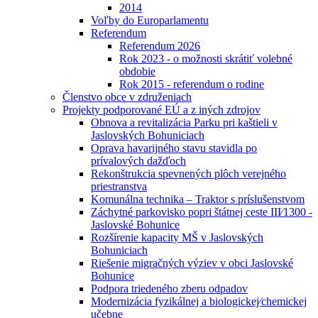
2014
Voľby do Europarlamentu
Referendum
Referendum 2026
Rok 2023 - o možnosti skrátiť volebné
obdobie
Rok 2015 - referendum o rodine
Členstvo obce v združeniach
Projekty podporované EÚ a z iných zdrojov
Obnova a revitalizácia Parku pri kaštieli v
Jaslovských Bohuniciach
Oprava havarijného stavu stavidla po
prívalových dažďoch
Rekonštrukcia spevnených plôch verejného
priestranstva
Komunálna technika – Traktor s príslušenstvom
Záchytné parkovisko popri štátnej ceste III⁄1300 -
Jaslovské Bohunice
Rozšírenie kapacity MŠ v Jaslovských
Bohuniciach
Riešenie migračných výziev v obci Jaslovské
Bohunice
Podpora triedeného zberu odpadov
Modernizácia fyzikálnej a biologickej⁄chemickej
učebne