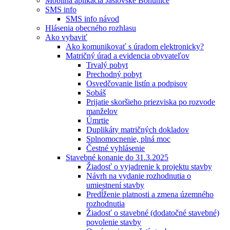
Mobilná aplikácia Jaslovské Bohunice
SMS info
SMS info návod
Hlásenia obecného rozhlasu
Ako vybaviť
Ako komunikovať s úradom elektronicky?
Matričný úrad a evidencia obyvateľov
Trvalý pobyt
Prechodný pobyt
Osvedčovanie listín a podpisov
Sobáš
Prijatie skoršieho priezviska po rozvode
manželov
Úmrtie
Duplikáty matričných dokladov
Splnomocnenie, plná moc
Čestné vyhlásenie
Stavebné konanie do 31.3.2025
Žiadosť o vyjadrenie k projektu stavby
Návrh na vydanie rozhodnutia o
umiestnení stavby
Predĺženie platnosti a zmena územného
rozhodnutia
Žiadosť o stavebné (dodatočné stavebné)
povolenie stavby