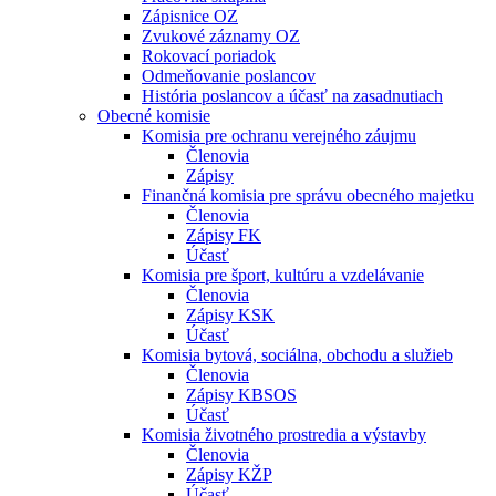
Zápisnice OZ
Zvukové záznamy OZ
Rokovací poriadok
Odmeňovanie poslancov
História poslancov a účasť na zasadnutiach
Obecné komisie
Komisia pre ochranu verejného záujmu
Členovia
Zápisy
Finančná komisia pre správu obecného majetku
Členovia
Zápisy FK
Účasť
Komisia pre šport, kultúru a vzdelávanie
Členovia
Zápisy KSK
Účasť
Komisia bytová, sociálna, obchodu a služieb
Členovia
Zápisy KBSOS
Účasť
Komisia životného prostredia a výstavby
Členovia
Zápisy KŽP
Účasť