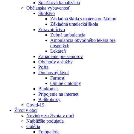
Splašková kanalizácia
Občianska vybavenosť
Školstvo
Základná škola s materskou školou
Základná umelecká škola
Zdravotníctvo
Zubná ambulancia
Ambulancia obvodného lekára pre
dospelých
Lekáreň
Zariadenie pre seniorov
Obchody a služby
Pošta
Duchovný život
Farnosť
Online cintoríny
Bankomat
Pripojenie na internet
Balíkoboxy
Covid-19
Život v obci
Novinky zo života v obci
Najbližšie podujatia
Galéria
Fotogaléria