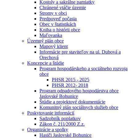
Kostoly a sakrálne pamiatky
Chránené vtáčie územie
Stromy v obci
Predpoveď počasia
Obec v štatistikách
Kniha o histórii obce
Maľovanka
Územný plán obce
Mapový klient
Informácie pre staviteľov na ul. Dubová a
Orechová
Koncepcie a štúdie
Program hospodárskeho a sociálneho rozvoja
obce
PHSR 2015 - 2025
PHSR 2012- 2018
Program odpadového hospodárstva obce
Jaslovské Bohunice
Štúdie a projektové dokumentácie
Komunitný plán sociálnych služieb obce
Poskytovanie informácií
Sadzobník poplatkov
Zákon č. 211⁄2000 Z.z.
Organizácie a spolky
Hasiči Jaslovské Bohunice