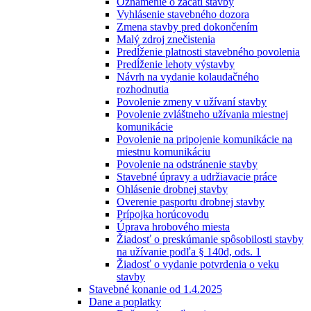
Oznámenie o začatí stavby
Vyhlásenie stavebného dozora
Zmena stavby pred dokončením
Malý zdroj znečistenia
Predĺženie platnosti stavebného povolenia
Predĺženie lehoty výstavby
Návrh na vydanie kolaudačného
rozhodnutia
Povolenie zmeny v užívaní stavby
Povolenie zvláštneho užívania miestnej
komunikácie
Povolenie na pripojenie komunikácie na
miestnu komunikáciu
Povolenie na odstránenie stavby
Stavebné úpravy a udržiavacie práce
Ohlásenie drobnej stavby
Overenie pasportu drobnej stavby
Prípojka horúcovodu
Úprava hrobového miesta
Žiadosť o preskúmanie spôsobilosti stavby
na užívanie podľa § 140d, ods. 1
Žiadosť o vydanie potvrdenia o veku
stavby
Stavebné konanie od 1.4.2025
Dane a poplatky