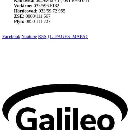
Káblovka:
0949/866 751, 0915/706 055
Vodárne:
033/596 6182
Horúcovod:
033/59 72 955
ZSE:
0800/111 567
Plyn:
0850 111 727
Facebook
Youtube
RSS
{L_PAGES_MAPA}