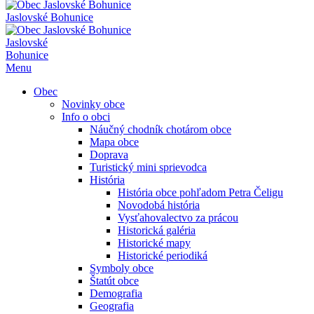
Jaslovské Bohunice
Jaslovské
Bohunice
Menu
Obec
Novinky obce
Info o obci
Náučný chodník chotárom obce
Mapa obce
Doprava
Turistický mini sprievodca
História
História obce pohľadom Petra Čeligu
Novodobá história
Vysťahovalectvo za prácou
Historická galéria
Historické mapy
Historické periodiká
Symboly obce
Štatút obce
Demografia
Geografia