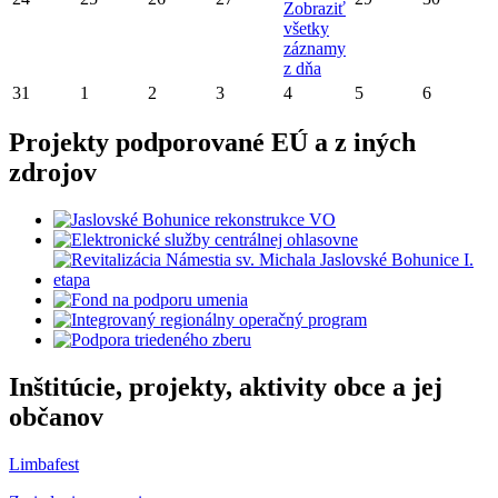
Zobraziť
všetky
záznamy
z dňa
31
1
2
3
4
5
6
Projekty podporované EÚ a z iných
zdrojov
Inštitúcie, projekty, aktivity obce a jej
občanov
Limbafest