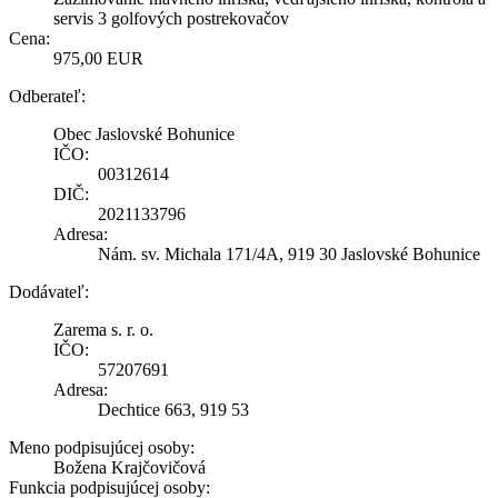
servis 3 golfových postrekovačov
Cena:
975,00 EUR
Odberateľ:
Obec Jaslovské Bohunice
IČO:
00312614
DIČ:
2021133796
Adresa:
Nám. sv. Michala 171/4A, 919 30 Jaslovské Bohunice
Dodávateľ:
Zarema s. r. o.
IČO:
57207691
Adresa:
Dechtice 663, 919 53
Meno podpisujúcej osoby:
Božena Krajčovičová
Funkcia podpisujúcej osoby: