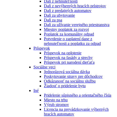
Daň z nehnuteľnosti
Daň z nevýherných hracích prístrojov
Daň z predajných automatov
Daň za ubytovanie
Daň za psa
Daň za užívanie verejného priestranstva
Miestny poplatok za rozvoj
Poplatok za komunálny odpad
Potvrdenie o zaplatení dane z
nehnuteľnosti a poplatku za odpad
Príspevok
Príspevok na oplotenie
Príspevok na fasády a strechy
Príspevok pri narodení dieťaťa
Sociálne veci
Jednorázová sociálna dávka
Poskytovanie stravy pre dôchodcov
Odkázanosť na sociálnu službu
Žiadosť o pridelenie bytu
Iné
Pridelenie súpisného a orientačného čísla
Miesto na trhu
Výrub stromov
Licencia na prevádzkovanie výherných
hracích automatov