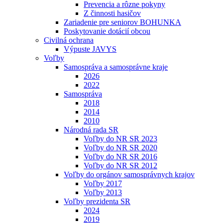
Prevencia a rôzne pokyny
Z činnosti hasičov
Zariadenie pre seniorov BOHUNKA
Poskytovanie dotácií obcou
Civilná ochrana
Výpuste JAVYS
Voľby
Samospráva a samosprávne kraje
2026
2022
Samospráva
2018
2014
2010
Národná rada SR
Voľby do NR SR 2023
Voľby do NR SR 2020
Voľby do NR SR 2016
Voľby do NR SR 2012
Voľby do orgánov samosprávnych krajov
Voľby 2017
Voľby 2013
Voľby prezidenta SR
2024
2019