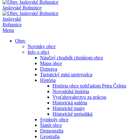
Jaslovské Bohunice
Jaslovské
Bohunice
Menu
Obec
Novinky obce
Info o obci
Náučný chodník chotárom obce
Mapa obce
Doprava
Turistický mini sprievodca
História
História obce pohľadom Petra Čeligu
Novodobá história
Vysťahovalectvo za prácou
Historická galéria
Historické mapy
Historické periodiká
Symboly obce
Štatút obce
Demografia
Geografia