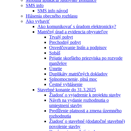
Mobilná aplikácia Jaslovské Bohunice
SMS info
SMS info návod
Hlásenia obecného rozhlasu
Ako vybaviť
Ako komunikovať s úradom elektronicky?
Matričný úrad a evidencia obyvateľov
Trvalý pobyt
Prechodný pobyt
Osvedčovanie listín a podpisov
Sobáš
Prijatie skoršieho priezviska po rozvode
manželov
Úmrtie
Duplikáty matričných dokladov
Splnomocnenie, plná moc
Čestné vyhlásenie
Stavebné konanie do 31.3.2025
Žiadosť o vyjadrenie k projektu stavby
Návrh na vydanie rozhodnutia o
umiestnení stavby
Predĺženie platnosti a zmena územného
rozhodnutia
Žiadosť o stavebné (dodatočné stavebné)
povolenie stavby