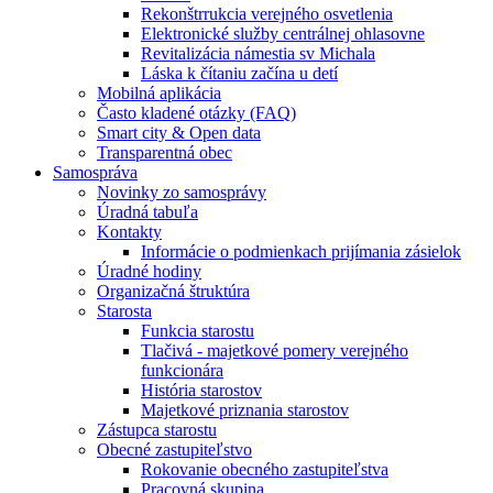
Rekonštrrukcia verejného osvetlenia
Elektronické služby centrálnej ohlasovne
Revitalizácia námestia sv Michala
Láska k čítaniu začína u detí
Mobilná aplikácia
Často kladené otázky (FAQ)
Smart city & Open data
Transparentná obec
Samospráva
Novinky zo samosprávy
Úradná tabuľa
Kontakty
Informácie o podmienkach prijímania zásielok
Úradné hodiny
Organizačná štruktúra
Starosta
Funkcia starostu
Tlačivá - majetkové pomery verejného
funkcionára
História starostov
Majetkové priznania starostov
Zástupca starostu
Obecné zastupiteľstvo
Rokovanie obecného zastupiteľstva
Pracovná skupina