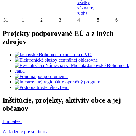
všetky
záznamy
z dňa
31
1
2
3
4
5
6
Projekty podporované EÚ a z iných
zdrojov
Inštitúcie, projekty, aktivity obce a jej
občanov
Limbafest
Zariadenie pre seniorov