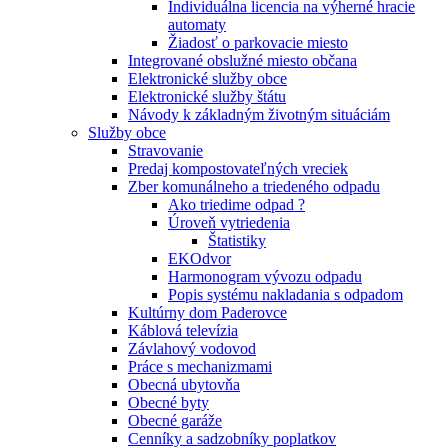
Individuálna licencia na výherné hracie
automaty
Žiadosť o parkovacie miesto
Integrované obslužné miesto občana
Elektronické služby obce
Elektronické služby štátu
Návody k základným životným situáciám
Služby obce
Stravovanie
Predaj kompostovateľných vreciek
Zber komunálneho a triedeného odpadu
Ako triedime odpad ?
Úroveň vytriedenia
Štatistiky
EKOdvor
Harmonogram vývozu odpadu
Popis systému nakladania s odpadom
Kultúrny dom Paderovce
Káblová televízia
Závlahový vodovod
Práce s mechanizmami
Obecná ubytovňa
Obecné byty
Obecné garáže
Cenníky a sadzobníky poplatkov