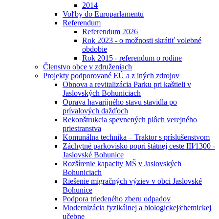
2014
Voľby do Europarlamentu
Referendum
Referendum 2026
Rok 2023 - o možnosti skrátiť volebné
obdobie
Rok 2015 - referendum o rodine
Členstvo obce v združeniach
Projekty podporované EÚ a z iných zdrojov
Obnova a revitalizácia Parku pri kaštieli v
Jaslovských Bohuniciach
Oprava havarijného stavu stavidla po
prívalových dažďoch
Rekonštrukcia spevnených plôch verejného
priestranstva
Komunálna technika – Traktor s príslušenstvom
Záchytné parkovisko popri štátnej ceste III⁄1300 -
Jaslovské Bohunice
Rozšírenie kapacity MŠ v Jaslovských
Bohuniciach
Riešenie migračných výziev v obci Jaslovské
Bohunice
Podpora triedeného zberu odpadov
Modernizácia fyzikálnej a biologickej⁄chemickej
učebne