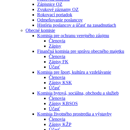
Zápisnice OZ
Zvukové záznamy OZ
Rokovací poriadok
Odmeňovanie poslancov
História poslancov a účasť na zasadnutiach
Obecné komisie
Komisia pre ochranu verejného záujmu
Členovia
Zápisy
Finančná komisia pre správu obecného majetku
Členovia
Zápisy FK
Účasť
Komisia pre šport, kultúru a vzdelávanie
Členovia
Zápisy KSK
Účasť
Komisia bytová, sociálna, obchodu a služieb
Členovia
Zápisy KBSOS
Účasť
Komisia životného prostredia a výstavby
Členovia
Zápisy KŽP
Účasť