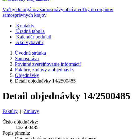
Voľby do orgánov samosprávy obcí a voľby do orgánov
samosprávnych krajov
Kontakty
Úradná tabuľa
Kalendár podujatí
Ako vybaviť?
Úvodná stránka
Samospráva
Povinné zverejňovanie informácií
Faktúry, zmluvy a objednávky
Objednávky
Detail objednávky 14/2500485
Detail objednávky 14/2500485
Faktúry
|
Zmluvy
Číslo objednávky:
14/2500485
Popis plnenia:
Dodanie betónu na stojisko na kontajnery