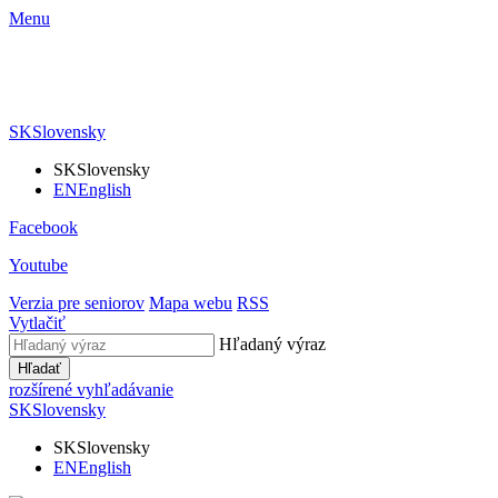
Menu
SK
Slovensky
SK
Slovensky
EN
English
Facebook
Youtube
Verzia pre seniorov
Mapa webu
RSS
Vytlačiť
Hľadaný výraz
Hľadať
rozšírené vyhľadávanie
SK
Slovensky
SK
Slovensky
EN
English