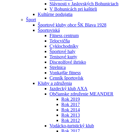
Slávnosti v Jaslovských Bohuniciach
V Bohunicách pri kaštieli
Kultúrne podujatia
Šport
Športové kluby obce ŠK Blava 1928
Športoviská
Fitness centrum
Telocvičňa
Cyklochodníky
Športové haly
Tenisové kurty
Discgolfové ihrisko
Strelnica
Vonkajšie fitness
Cenník športovísk
Kluby a združenia
Jazdecký klub AXA
Občianske združenie MEANDER
Rok 2019
Rok 2017
Rok 2014
Rok 2013
Rok 2012
Vodácko-turistický klub
Rok 2017