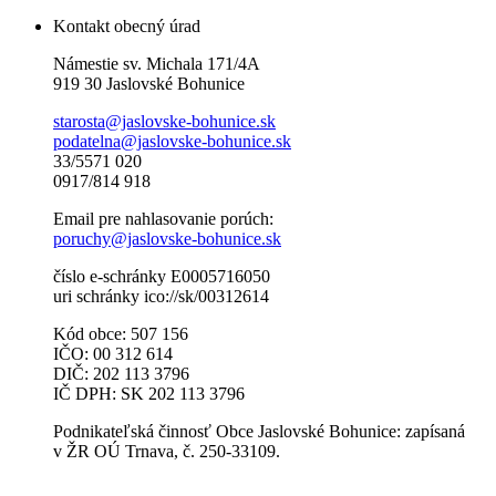
Kontakt obecný úrad
Námestie sv. Michala 171/4A
919 30 Jaslovské Bohunice
starosta@jaslovske-bohunice.sk
podatelna@jaslovske-bohunice.sk
33/5571 020
0917/814 918
Email pre nahlasovanie porúch:
poruchy@jaslovske-bohunice.sk
číslo e-schránky E0005716050
uri schránky ico://sk/00312614
Kód obce: 507 156
IČO: 00 312 614
DIČ: 202 113 3796
IČ DPH: SK 202 113 3796
Podnikateľská činnosť Obce Jaslovské Bohunice: zapísaná
v ŽR OÚ Trnava, č. 250-33109.