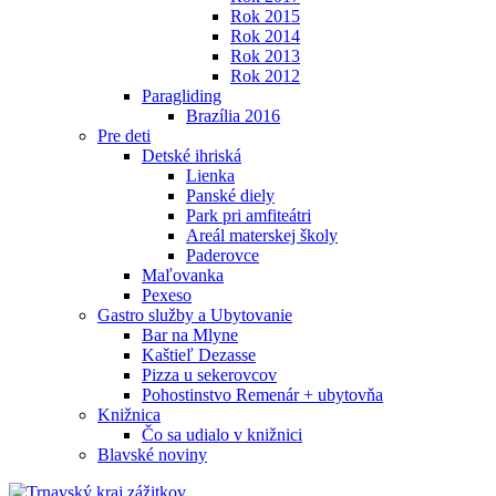
Rok 2015
Rok 2014
Rok 2013
Rok 2012
Paragliding
Brazília 2016
Pre deti
Detské ihriská
Lienka
Panské diely
Park pri amfiteátri
Areál materskej školy
Paderovce
Maľovanka
Pexeso
Gastro služby a Ubytovanie
Bar na Mlyne
Kaštieľ Dezasse
Pizza u sekerovcov
Pohostinstvo Remenár + ubytovňa
Knižnica
Čo sa udialo v knižnici
Blavské noviny