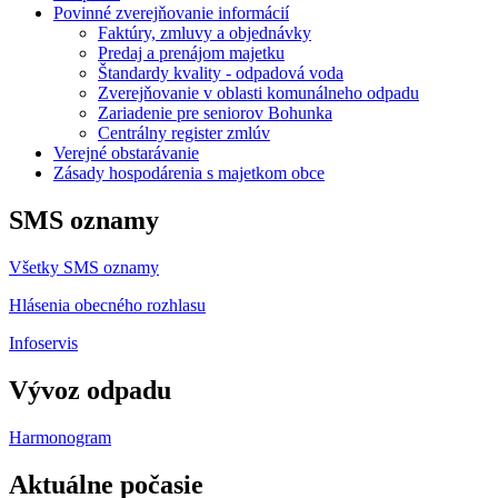
Povinné zverejňovanie informácií
Faktúry, zmluvy a objednávky
Predaj a prenájom majetku
Štandardy kvality - odpadová voda
Zverejňovanie v oblasti komunálneho odpadu
Zariadenie pre seniorov Bohunka
Centrálny register zmlúv
Verejné obstarávanie
Zásady hospodárenia s majetkom obce
SMS oznamy
Všetky SMS oznamy
Hlásenia obecného rozhlasu
Infoservis
Vývoz odpadu
Harmonogram
Aktuálne počasie