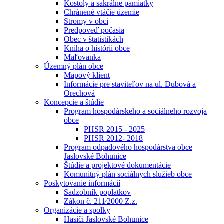
Kostoly a sakrálne pamiatky
Chránené vtáčie územie
Stromy v obci
Predpoveď počasia
Obec v štatistikách
Kniha o histórii obce
Maľovanka
Územný plán obce
Mapový klient
Informácie pre staviteľov na ul. Dubová a
Orechová
Koncepcie a štúdie
Program hospodárskeho a sociálneho rozvoja
obce
PHSR 2015 - 2025
PHSR 2012- 2018
Program odpadového hospodárstva obce
Jaslovské Bohunice
Štúdie a projektové dokumentácie
Komunitný plán sociálnych služieb obce
Poskytovanie informácií
Sadzobník poplatkov
Zákon č. 211⁄2000 Z.z.
Organizácie a spolky
Hasiči Jaslovské Bohunice