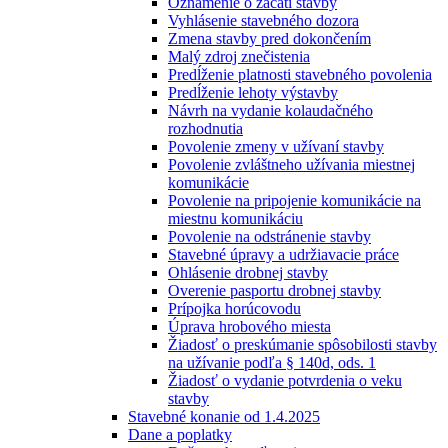
Oznámenie o začatí stavby
Vyhlásenie stavebného dozora
Zmena stavby pred dokončením
Malý zdroj znečistenia
Predĺženie platnosti stavebného povolenia
Predĺženie lehoty výstavby
Návrh na vydanie kolaudačného
rozhodnutia
Povolenie zmeny v užívaní stavby
Povolenie zvláštneho užívania miestnej
komunikácie
Povolenie na pripojenie komunikácie na
miestnu komunikáciu
Povolenie na odstránenie stavby
Stavebné úpravy a udržiavacie práce
Ohlásenie drobnej stavby
Overenie pasportu drobnej stavby
Prípojka horúcovodu
Úprava hrobového miesta
Žiadosť o preskúmanie spôsobilosti stavby
na užívanie podľa § 140d, ods. 1
Žiadosť o vydanie potvrdenia o veku
stavby
Stavebné konanie od 1.4.2025
Dane a poplatky