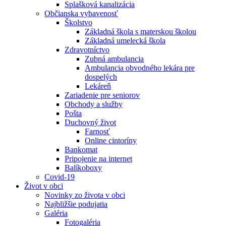
Splašková kanalizácia
Občianska vybavenosť
Školstvo
Základná škola s materskou školou
Základná umelecká škola
Zdravotníctvo
Zubná ambulancia
Ambulancia obvodného lekára pre
dospelých
Lekáreň
Zariadenie pre seniorov
Obchody a služby
Pošta
Duchovný život
Farnosť
Online cintoríny
Bankomat
Pripojenie na internet
Balíkoboxy
Covid-19
Život v obci
Novinky zo života v obci
Najbližšie podujatia
Galéria
Fotogaléria