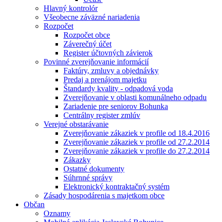
Hlavný kontrolór
Všeobecne záväzné nariadenia
Rozpočet
Rozpočet obce
Záverečný účet
Register účtovných závierok
Povinné zverejňovanie informácií
Faktúry, zmluvy a objednávky
Predaj a prenájom majetku
Štandardy kvality - odpadová voda
Zverejňovanie v oblasti komunálneho odpadu
Zariadenie pre seniorov Bohunka
Centrálny register zmlúv
Verejné obstarávanie
Zverejňovanie zákaziek v profile od 18.4.2016
Zverejňovanie zákaziek v profile od 27.2.2014
Zverejňovanie zákaziek v profile do 27.2.2014
Zákazky
Ostatné dokumenty
Súhrnné správy
Elektronický kontraktačný systém
Zásady hospodárenia s majetkom obce
Občan
Oznamy