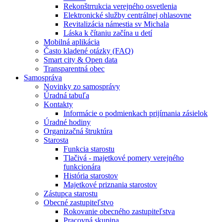
Rekonštrrukcia verejného osvetlenia
Elektronické služby centrálnej ohlasovne
Revitalizácia námestia sv Michala
Láska k čítaniu začína u detí
Mobilná aplikácia
Často kladené otázky (FAQ)
Smart city & Open data
Transparentná obec
Samospráva
Novinky zo samosprávy
Úradná tabuľa
Kontakty
Informácie o podmienkach prijímania zásielok
Úradné hodiny
Organizačná štruktúra
Starosta
Funkcia starostu
Tlačivá - majetkové pomery verejného
funkcionára
História starostov
Majetkové priznania starostov
Zástupca starostu
Obecné zastupiteľstvo
Rokovanie obecného zastupiteľstva
Pracovná skupina