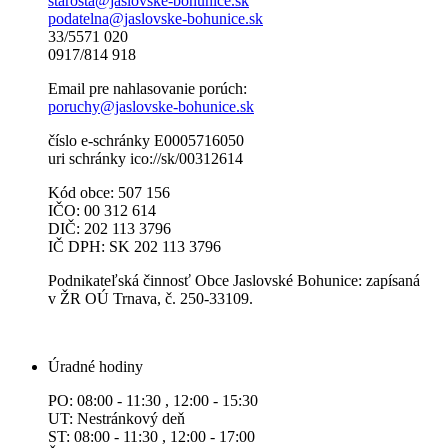
starosta@jaslovske-bohunice.sk
podatelna@jaslovske-bohunice.sk
33/5571 020
0917/814 918
Email pre nahlasovanie porúch:
poruchy@jaslovske-bohunice.sk
číslo e-schránky E0005716050
uri schránky ico://sk/00312614
Kód obce: 507 156
IČO: 00 312 614
DIČ: 202 113 3796
IČ DPH: SK 202 113 3796
Podnikateľská činnosť Obce Jaslovské Bohunice: zapísaná
v ŽR OÚ Trnava, č. 250-33109.
Úradné hodiny
PO: 08:00 - 11:30 , 12:00 - 15:30
UT: Nestránkový deň
ST: 08:00 - 11:30 , 12:00 - 17:00