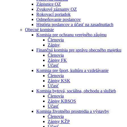
Zápisnice OZ
Zvukové záznamy OZ
Rokovací poriadok
Odmeňovanie poslancov
História poslancov a účasť na zasadnutiach
Obecné komisie
Komisia pre ochranu verejného záujmu
Členovia
Zápisy
Finančná komisia pre správu obecného majetku
Členovia
Zápisy FK
Účasť
Komisia pre šport, kultúru a vzdelávanie
Členovia
Zápisy KSK
Účasť
Komisia bytová, sociálna, obchodu a služieb
Členovia
Zápisy KBSOS
Účasť
Komisia životného prostredia a výstavby
Členovia
Zápisy KŽP
Účasť