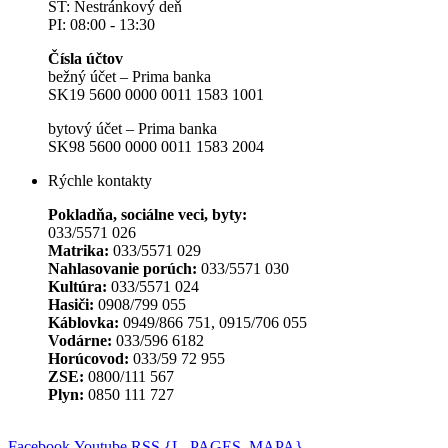
ŠT: Nestránkový deň
PI: 08:00 - 13:30
Čísla účtov
bežný účet – Prima banka
SK19 5600 0000 0011 1583 1001
bytový účet – Prima banka
SK98 5600 0000 0011 1583 2004
Rýchle kontakty
Pokladňa, sociálne veci, byty:
033/5571 026
Matrika:
033/5571 029
Nahlasovanie porúch:
033/5571 030
Kultúra:
033/5571 024
Hasiči:
0908/799 055
Káblovka:
0949/866 751, 0915/706 055
Vodárne:
033/596 6182
Horúcovod:
033/59 72 955
ZSE:
0800/111 567
Plyn:
0850 111 727
Facebook
Youtube
RSS
{L_PAGES_MAPA}