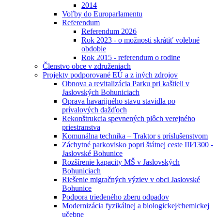
2014
Voľby do Europarlamentu
Referendum
Referendum 2026
Rok 2023 - o možnosti skrátiť volebné
obdobie
Rok 2015 - referendum o rodine
Členstvo obce v združeniach
Projekty podporované EÚ a z iných zdrojov
Obnova a revitalizácia Parku pri kaštieli v
Jaslovských Bohuniciach
Oprava havarijného stavu stavidla po
prívalových dažďoch
Rekonštrukcia spevnených plôch verejného
priestranstva
Komunálna technika – Traktor s príslušenstvom
Záchytné parkovisko popri štátnej ceste III⁄1300 -
Jaslovské Bohunice
Rozšírenie kapacity MŠ v Jaslovských
Bohuniciach
Riešenie migračných výziev v obci Jaslovské
Bohunice
Podpora triedeného zberu odpadov
Modernizácia fyzikálnej a biologickej⁄chemickej
učebne