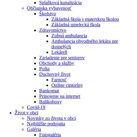
Splašková kanalizácia
Občianska vybavenosť
Školstvo
Základná škola s materskou školou
Základná umelecká škola
Zdravotníctvo
Zubná ambulancia
Ambulancia obvodného lekára pre
dospelých
Lekáreň
Zariadenie pre seniorov
Obchody a služby
Pošta
Duchovný život
Farnosť
Online cintoríny
Bankomat
Pripojenie na internet
Balíkoboxy
Covid-19
Život v obci
Novinky zo života v obci
Najbližšie podujatia
Galéria
Fotogaléria