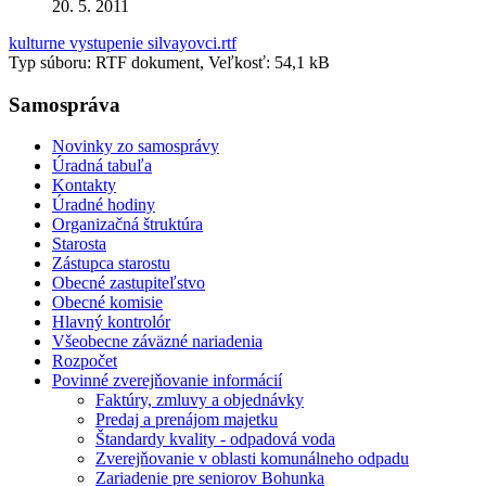
20. 5. 2011
kulturne vystupenie silvayovci.rtf
Typ súboru: RTF dokument, Veľkosť: 54,1 kB
Samospráva
Novinky zo samosprávy
Úradná tabuľa
Kontakty
Úradné hodiny
Organizačná štruktúra
Starosta
Zástupca starostu
Obecné zastupiteľstvo
Obecné komisie
Hlavný kontrolór
Všeobecne záväzné nariadenia
Rozpočet
Povinné zverejňovanie informácií
Faktúry, zmluvy a objednávky
Predaj a prenájom majetku
Štandardy kvality - odpadová voda
Zverejňovanie v oblasti komunálneho odpadu
Zariadenie pre seniorov Bohunka