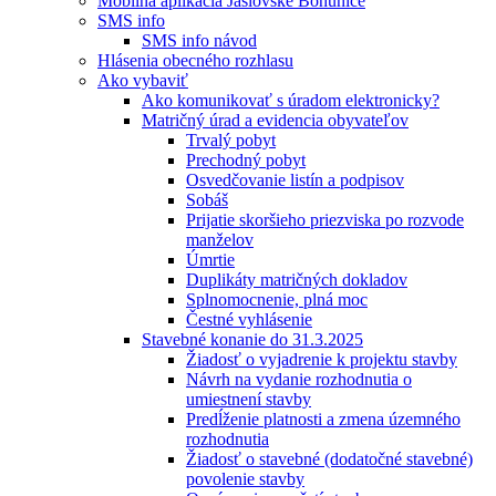
Mobilná aplikácia Jaslovské Bohunice
SMS info
SMS info návod
Hlásenia obecného rozhlasu
Ako vybaviť
Ako komunikovať s úradom elektronicky?
Matričný úrad a evidencia obyvateľov
Trvalý pobyt
Prechodný pobyt
Osvedčovanie listín a podpisov
Sobáš
Prijatie skoršieho priezviska po rozvode
manželov
Úmrtie
Duplikáty matričných dokladov
Splnomocnenie, plná moc
Čestné vyhlásenie
Stavebné konanie do 31.3.2025
Žiadosť o vyjadrenie k projektu stavby
Návrh na vydanie rozhodnutia o
umiestnení stavby
Predĺženie platnosti a zmena územného
rozhodnutia
Žiadosť o stavebné (dodatočné stavebné)
povolenie stavby