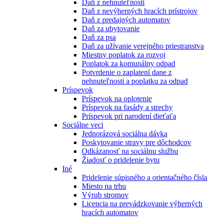
Daň z nehnuteľnosti
Daň z nevýherných hracích prístrojov
Daň z predajných automatov
Daň za ubytovanie
Daň za psa
Daň za užívanie verejného priestranstva
Miestny poplatok za rozvoj
Poplatok za komunálny odpad
Potvrdenie o zaplatení dane z
nehnuteľnosti a poplatku za odpad
Príspevok
Príspevok na oplotenie
Príspevok na fasády a strechy
Príspevok pri narodení dieťaťa
Sociálne veci
Jednorázová sociálna dávka
Poskytovanie stravy pre dôchodcov
Odkázanosť na sociálnu službu
Žiadosť o pridelenie bytu
Iné
Pridelenie súpisného a orientačného čísla
Miesto na trhu
Výrub stromov
Licencia na prevádzkovanie výherných
hracích automatov