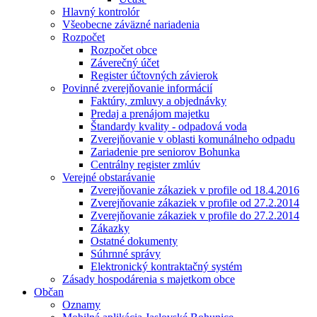
Hlavný kontrolór
Všeobecne záväzné nariadenia
Rozpočet
Rozpočet obce
Záverečný účet
Register účtovných závierok
Povinné zverejňovanie informácií
Faktúry, zmluvy a objednávky
Predaj a prenájom majetku
Štandardy kvality - odpadová voda
Zverejňovanie v oblasti komunálneho odpadu
Zariadenie pre seniorov Bohunka
Centrálny register zmlúv
Verejné obstarávanie
Zverejňovanie zákaziek v profile od 18.4.2016
Zverejňovanie zákaziek v profile od 27.2.2014
Zverejňovanie zákaziek v profile do 27.2.2014
Zákazky
Ostatné dokumenty
Súhrnné správy
Elektronický kontraktačný systém
Zásady hospodárenia s majetkom obce
Občan
Oznamy