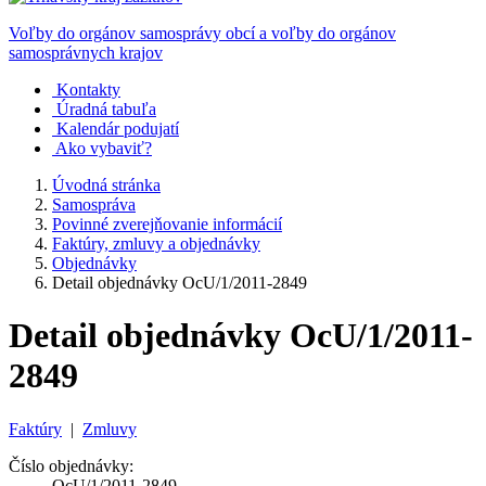
Voľby do orgánov samosprávy obcí a voľby do orgánov
samosprávnych krajov
Kontakty
Úradná tabuľa
Kalendár podujatí
Ako vybaviť?
Úvodná stránka
Samospráva
Povinné zverejňovanie informácií
Faktúry, zmluvy a objednávky
Objednávky
Detail objednávky OcU/1/2011-2849
Detail objednávky OcU/1/2011-
2849
Faktúry
|
Zmluvy
Číslo objednávky:
OcU/1/2011-2849