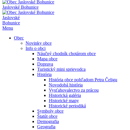
Jaslovské Bohunice
Jaslovské
Bohunice
Menu
Obec
Novinky obce
Info o obci
Náučný chodník chotárom obce
Mapa obce
Doprava
Turistický mini sprievodca
História
História obce pohľadom Petra Čeligu
Novodobá história
Vysťahovalectvo za prácou
Historická galéria
Historické mapy
Historické periodiká
Symboly obce
Štatút obce
Demografia
Geografia