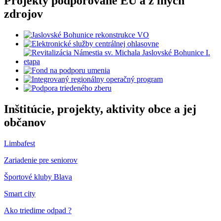
Projekty podporované EÚ a z iných
zdrojov
Inštitúcie, projekty, aktivity obce a jej
občanov
Limbafest
Zariadenie pre seniorov
Športové kluby Blava
Smart city
Ako triedime odpad ?