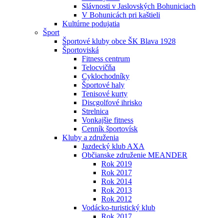
Slávnosti v Jaslovských Bohuniciach
V Bohunicách pri kaštieli
Kultúrne podujatia
Šport
Športové kluby obce ŠK Blava 1928
Športoviská
Fitness centrum
Telocvičňa
Cyklochodníky
Športové haly
Tenisové kurty
Discgolfové ihrisko
Strelnica
Vonkajšie fitness
Cenník športovísk
Kluby a združenia
Jazdecký klub AXA
Občianske združenie MEANDER
Rok 2019
Rok 2017
Rok 2014
Rok 2013
Rok 2012
Vodácko-turistický klub
Rok 2017