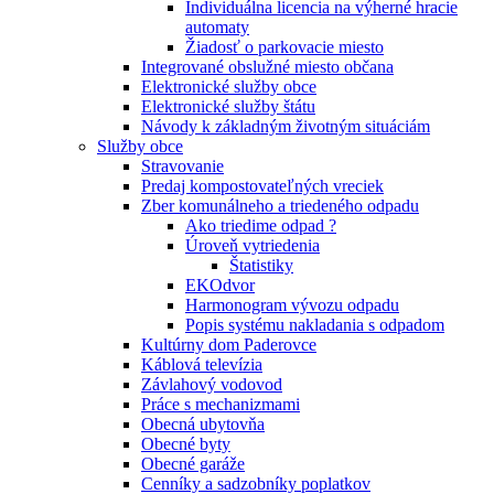
Individuálna licencia na výherné hracie
automaty
Žiadosť o parkovacie miesto
Integrované obslužné miesto občana
Elektronické služby obce
Elektronické služby štátu
Návody k základným životným situáciám
Služby obce
Stravovanie
Predaj kompostovateľných vreciek
Zber komunálneho a triedeného odpadu
Ako triedime odpad ?
Úroveň vytriedenia
Štatistiky
EKOdvor
Harmonogram vývozu odpadu
Popis systému nakladania s odpadom
Kultúrny dom Paderovce
Káblová televízia
Závlahový vodovod
Práce s mechanizmami
Obecná ubytovňa
Obecné byty
Obecné garáže
Cenníky a sadzobníky poplatkov