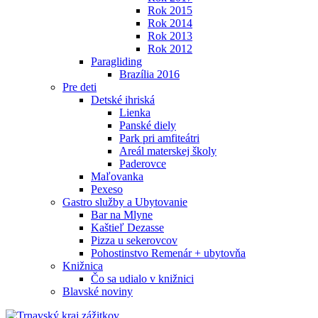
Rok 2015
Rok 2014
Rok 2013
Rok 2012
Paragliding
Brazília 2016
Pre deti
Detské ihriská
Lienka
Panské diely
Park pri amfiteátri
Areál materskej školy
Paderovce
Maľovanka
Pexeso
Gastro služby a Ubytovanie
Bar na Mlyne
Kaštieľ Dezasse
Pizza u sekerovcov
Pohostinstvo Remenár + ubytovňa
Knižnica
Čo sa udialo v knižnici
Blavské noviny