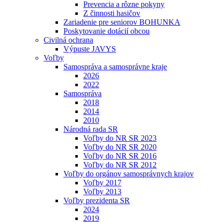
Prevencia a rôzne pokyny
Z činnosti hasičov
Zariadenie pre seniorov BOHUNKA
Poskytovanie dotácií obcou
Civilná ochrana
Výpuste JAVYS
Voľby
Samospráva a samosprávne kraje
2026
2022
Samospráva
2018
2014
2010
Národná rada SR
Voľby do NR SR 2023
Voľby do NR SR 2020
Voľby do NR SR 2016
Voľby do NR SR 2012
Voľby do orgánov samosprávnych krajov
Voľby 2017
Voľby 2013
Voľby prezidenta SR
2024
2019