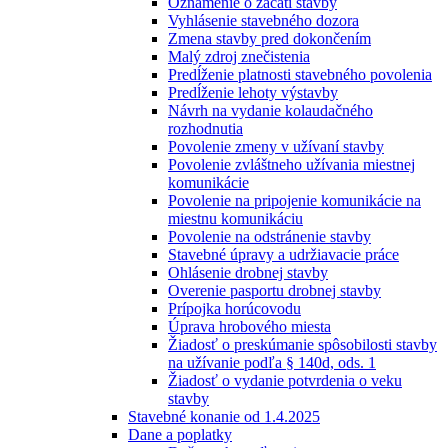
Oznámenie o začatí stavby
Vyhlásenie stavebného dozora
Zmena stavby pred dokončením
Malý zdroj znečistenia
Predĺženie platnosti stavebného povolenia
Predĺženie lehoty výstavby
Návrh na vydanie kolaudačného
rozhodnutia
Povolenie zmeny v užívaní stavby
Povolenie zvláštneho užívania miestnej
komunikácie
Povolenie na pripojenie komunikácie na
miestnu komunikáciu
Povolenie na odstránenie stavby
Stavebné úpravy a udržiavacie práce
Ohlásenie drobnej stavby
Overenie pasportu drobnej stavby
Prípojka horúcovodu
Úprava hrobového miesta
Žiadosť o preskúmanie spôsobilosti stavby
na užívanie podľa § 140d, ods. 1
Žiadosť o vydanie potvrdenia o veku
stavby
Stavebné konanie od 1.4.2025
Dane a poplatky