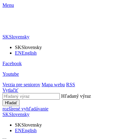
Menu
SK
Slovensky
SK
Slovensky
EN
English
Facebook
Youtube
Verzia pre seniorov
Mapa webu
RSS
Vytlačiť
Hľadaný výraz
Hľadať
rozšírené vyhľadávanie
SK
Slovensky
SK
Slovensky
EN
English