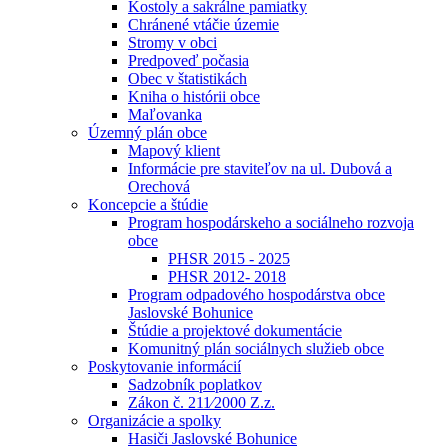
Kostoly a sakrálne pamiatky
Chránené vtáčie územie
Stromy v obci
Predpoveď počasia
Obec v štatistikách
Kniha o histórii obce
Maľovanka
Územný plán obce
Mapový klient
Informácie pre staviteľov na ul. Dubová a
Orechová
Koncepcie a štúdie
Program hospodárskeho a sociálneho rozvoja
obce
PHSR 2015 - 2025
PHSR 2012- 2018
Program odpadového hospodárstva obce
Jaslovské Bohunice
Štúdie a projektové dokumentácie
Komunitný plán sociálnych služieb obce
Poskytovanie informácií
Sadzobník poplatkov
Zákon č. 211⁄2000 Z.z.
Organizácie a spolky
Hasiči Jaslovské Bohunice