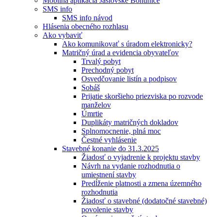
Mobilná aplikácia Jaslovské Bohunice
SMS info
SMS info návod
Hlásenia obecného rozhlasu
Ako vybaviť
Ako komunikovať s úradom elektronicky?
Matričný úrad a evidencia obyvateľov
Trvalý pobyt
Prechodný pobyt
Osvedčovanie listín a podpisov
Sobáš
Prijatie skoršieho priezviska po rozvode
manželov
Úmrtie
Duplikáty matričných dokladov
Splnomocnenie, plná moc
Čestné vyhlásenie
Stavebné konanie do 31.3.2025
Žiadosť o vyjadrenie k projektu stavby
Návrh na vydanie rozhodnutia o
umiestnení stavby
Predĺženie platnosti a zmena územného
rozhodnutia
Žiadosť o stavebné (dodatočné stavebné)
povolenie stavby