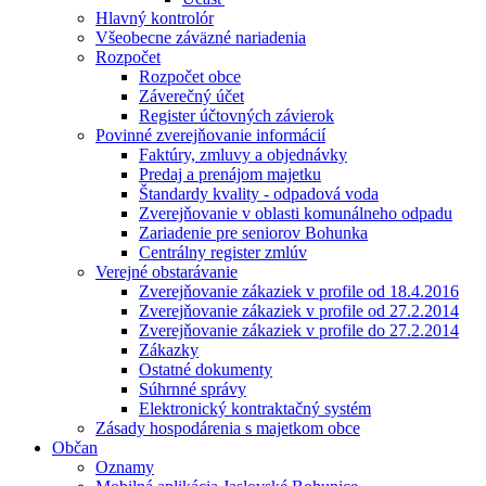
Hlavný kontrolór
Všeobecne záväzné nariadenia
Rozpočet
Rozpočet obce
Záverečný účet
Register účtovných závierok
Povinné zverejňovanie informácií
Faktúry, zmluvy a objednávky
Predaj a prenájom majetku
Štandardy kvality - odpadová voda
Zverejňovanie v oblasti komunálneho odpadu
Zariadenie pre seniorov Bohunka
Centrálny register zmlúv
Verejné obstarávanie
Zverejňovanie zákaziek v profile od 18.4.2016
Zverejňovanie zákaziek v profile od 27.2.2014
Zverejňovanie zákaziek v profile do 27.2.2014
Zákazky
Ostatné dokumenty
Súhrnné správy
Elektronický kontraktačný systém
Zásady hospodárenia s majetkom obce
Občan
Oznamy