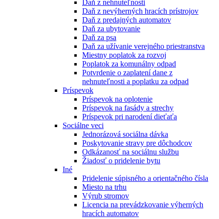
Daň z nehnuteľnosti
Daň z nevýherných hracích prístrojov
Daň z predajných automatov
Daň za ubytovanie
Daň za psa
Daň za užívanie verejného priestranstva
Miestny poplatok za rozvoj
Poplatok za komunálny odpad
Potvrdenie o zaplatení dane z
nehnuteľnosti a poplatku za odpad
Príspevok
Príspevok na oplotenie
Príspevok na fasády a strechy
Príspevok pri narodení dieťaťa
Sociálne veci
Jednorázová sociálna dávka
Poskytovanie stravy pre dôchodcov
Odkázanosť na sociálnu službu
Žiadosť o pridelenie bytu
Iné
Pridelenie súpisného a orientačného čísla
Miesto na trhu
Výrub stromov
Licencia na prevádzkovanie výherných
hracích automatov