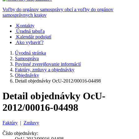
Voľby do orgánov samosprávy obcí a voľby do orgánov
samosprávnych krajov
Kontakty
Úradná tabuľa
Kalendár podujatí
Ako vybaviť?
Úvodná stránka
Samospráva
Povinné zverejňovanie informácií
Faktúry, zmluvy a objednávky
Objednávky
Detail objednávky OcU-2012/00016-04498
Detail objednávky OcU-
2012/00016-04498
Faktúry
|
Zmluvy
Číslo objednávky:
OcU-2012/00016-04498