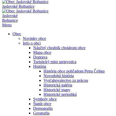
Jaslovské Bohunice
Jaslovské
Bohunice
Menu
Obec
Novinky obce
Info o obci
Náučný chodník chotárom obce
Mapa obce
Doprava
Turistický mini sprievodca
História
História obce pohľadom Petra Čeligu
Novodobá história
Vysťahovalectvo za prácou
Historická galéria
Historické mapy
Historické periodiká
Symboly obce
Štatút obce
Demografia
Geografia