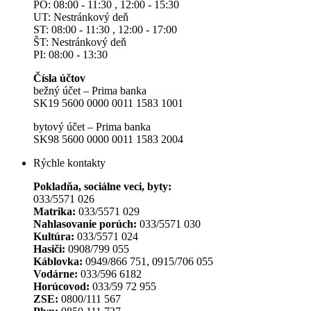
PO: 08:00 - 11:30 , 12:00 - 15:30
UT: Nestránkový deň
ST: 08:00 - 11:30 , 12:00 - 17:00
ŠT: Nestránkový deň
PI: 08:00 - 13:30
Čísla účtov
bežný účet – Prima banka
SK19 5600 0000 0011 1583 1001
bytový účet – Prima banka
SK98 5600 0000 0011 1583 2004
Rýchle kontakty
Pokladňa, sociálne veci, byty:
033/5571 026
Matrika:
033/5571 029
Nahlasovanie porúch:
033/5571 030
Kultúra:
033/5571 024
Hasiči:
0908/799 055
Káblovka:
0949/866 751, 0915/706 055
Vodárne:
033/596 6182
Horúcovod:
033/59 72 955
ZSE:
0800/111 567