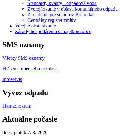
Štandardy kvality - odpadová voda
Zverejňovanie v oblasti komunálneho odpadu
Zariadenie pre seniorov Bohunka
Centrálny register zmlúv
Verejné obstarávanie
Zásady hospodárenia s majetkom obce
SMS oznamy
Všetky SMS oznamy
Hlásenia obecného rozhlasu
Infoservis
Vývoz odpadu
Harmonogram
Aktuálne počasie
dnes, piatok 7. 8. 2026