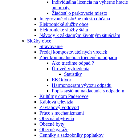
Individuálna licencia na výherné hracie
automaty
Žiadosť o parkovacie miesto
Integrované obslužné miesto občana
Elektronické služby obce
Elektronické služby štátu
Návody k základným životným situáciám
Služby obce
Stravovanie
Predaj kompostovateľných vreciek
Zber komunálneho a triedeného odpadu
Ako triedime odpad ?
Úroveň vytriedenia
Štatistiky
EKOdvor
Harmonogram vývozu odpadu
Popis systému nakladania s odpadom
Kultúrny dom Paderovce
Káblová televízia
Závlahový vodovod
Práce s mechanizmami
Obecná ubytovňa
Obecné byty
Obecné garáže
Cenníky a sadzobníky poplatkov