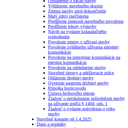
Oznámenie o začatí stavby
Vyhlásenie stavebného dozora
Zmena stavby pred dokončením
Malý zdroj znečistenia
Predĺženie platnosti stavebného povolenia
Predĺženie lehoty výstavby
Návrh na vydanie kolaudačného
rozhodnutia
Povolenie zmeny v užívaní stavby
Povolenie zvláštneho užívania miestnej
komunikácie
Povolenie na pripojenie komunikácie na
miestnu komunikáciu
Povolenie na odstránenie stavby
Stavebné úpravy a udržiavacie práce
Ohlásenie drobnej stavby
Overenie pasportu drobnej stavby
Prípojka horúcovodu
Úprava hrobového miesta
Žiadosť o preskúmanie spôsobilosti stavby
na užívanie podľa § 140d, ods. 1
Žiadosť o vydanie potvrdenia o veku
stavby
Stavebné konanie od 1.4.2025
Dane a poplatky