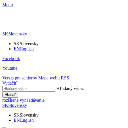
Menu
SK
Slovensky
SK
Slovensky
EN
English
Facebook
Youtube
Verzia pre seniorov
Mapa webu
RSS
Vytlačiť
Hľadaný výraz
Hľadať
rozšírené vyhľadávanie
SK
Slovensky
SK
Slovensky
EN
English