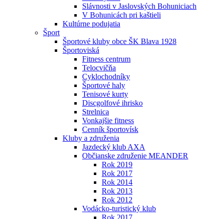
Slávnosti v Jaslovských Bohuniciach
V Bohunicách pri kaštieli
Kultúrne podujatia
Šport
Športové kluby obce ŠK Blava 1928
Športoviská
Fitness centrum
Telocvičňa
Cyklochodníky
Športové haly
Tenisové kurty
Discgolfové ihrisko
Strelnica
Vonkajšie fitness
Cenník športovísk
Kluby a združenia
Jazdecký klub AXA
Občianske združenie MEANDER
Rok 2019
Rok 2017
Rok 2014
Rok 2013
Rok 2012
Vodácko-turistický klub
Rok 2017