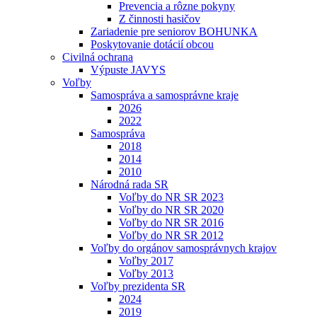
Prevencia a rôzne pokyny
Z činnosti hasičov
Zariadenie pre seniorov BOHUNKA
Poskytovanie dotácií obcou
Civilná ochrana
Výpuste JAVYS
Voľby
Samospráva a samosprávne kraje
2026
2022
Samospráva
2018
2014
2010
Národná rada SR
Voľby do NR SR 2023
Voľby do NR SR 2020
Voľby do NR SR 2016
Voľby do NR SR 2012
Voľby do orgánov samosprávnych krajov
Voľby 2017
Voľby 2013
Voľby prezidenta SR
2024
2019