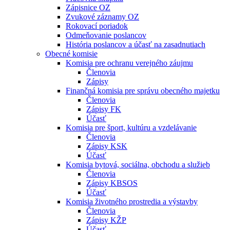
Zápisnice OZ
Zvukové záznamy OZ
Rokovací poriadok
Odmeňovanie poslancov
História poslancov a účasť na zasadnutiach
Obecné komisie
Komisia pre ochranu verejného záujmu
Členovia
Zápisy
Finančná komisia pre správu obecného majetku
Členovia
Zápisy FK
Účasť
Komisia pre šport, kultúru a vzdelávanie
Členovia
Zápisy KSK
Účasť
Komisia bytová, sociálna, obchodu a služieb
Členovia
Zápisy KBSOS
Účasť
Komisia životného prostredia a výstavby
Členovia
Zápisy KŽP
Účasť