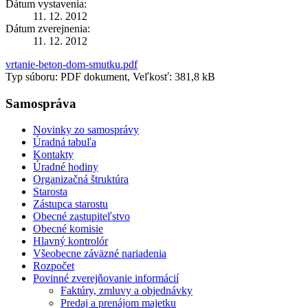
Dátum vystavenia:
11. 12. 2012
Dátum zverejnenia:
11. 12. 2012
vrtanie-beton-dom-smutku.pdf
Typ súboru: PDF dokument, Veľkosť: 381,8 kB
Samospráva
Novinky zo samosprávy
Úradná tabuľa
Kontakty
Úradné hodiny
Organizačná štruktúra
Starosta
Zástupca starostu
Obecné zastupiteľstvo
Obecné komisie
Hlavný kontrolór
Všeobecne záväzné nariadenia
Rozpočet
Povinné zverejňovanie informácií
Faktúry, zmluvy a objednávky
Predaj a prenájom majetku