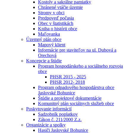
Kostoly a sakrálne pamiatky
Chránené vtáčie územie
Stromy v obci
Predpoveď počasia
Obec v štatistikách
Kniha o histórii obce
Maľovanka
Územný plán obce
Mapový klient
Informácie pre staviteľov na ul. Dubová a
Orechová
Koncepcie a štúdie
Program hospodárskeho a sociálneho rozvoja
obce
PHSR 2015 - 2025
PHSR 2012- 2018
Program odpadového hospodárstva obce
Jaslovské Bohunice
Štúdie a projektové dokumentácie
Komunitný plán sociálnych služieb obce
Poskytovanie informácií
Sadzobník poplatkov
Zákon č. 211⁄2000 Z.z.
Organizácie a spolky
Hasiči Jaslovské Bohunice