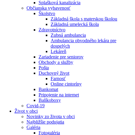
Splašková kanalizácia
Občianska vybavenosť
Školstvo
Základná škola s materskou školou
Základná umelecká škola
Zdravotníctvo
Zubná ambulancia
Ambulancia obvodného lekára pre
dospelých
Lekáreň
Zariadenie pre seniorov
Obchody a služby
Pošta
Duchovný život
Farnosť
Online cintoríny
Bankomat
Pripojenie na internet
Balíkoboxy
Covid-19
Život v obci
Novinky zo života v obci
Najbližšie podujatia
Galéria
Fotogaléria