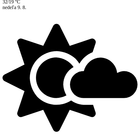
32/19 °C
nedeľa
9. 8.