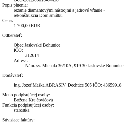
Popis plnenia:
rezanie diamantovými nástrojmi a jadrové vŕtanie -
rekonštrukcia Dom smútku
Cena:
1 700,00 EUR
Odberateľ:
Obec Jaslovské Bohunice
IČO:
312614
Adresa:
Nám. sv. Michala 36/10A, 919 30 Jaslovské Bohunice
Dodávateľ:
Ing. Jozef Maška ABRASIV, Dechtice 505 IČO: 43659918
Meno podpisujúcej osoby:
Božena Krajčovičová
Funkcia podpisujúcej osoby:
starostka
Súvisiace faktúry: