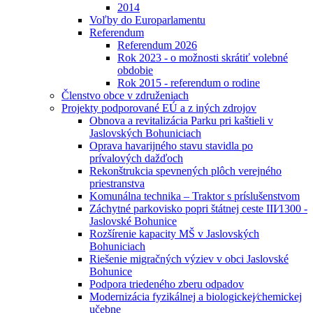
2014
Voľby do Europarlamentu
Referendum
Referendum 2026
Rok 2023 - o možnosti skrátiť volebné
obdobie
Rok 2015 - referendum o rodine
Členstvo obce v združeniach
Projekty podporované EÚ a z iných zdrojov
Obnova a revitalizácia Parku pri kaštieli v
Jaslovských Bohuniciach
Oprava havarijného stavu stavidla po
prívalových dažďoch
Rekonštrukcia spevnených plôch verejného
priestranstva
Komunálna technika – Traktor s príslušenstvom
Záchytné parkovisko popri štátnej ceste III⁄1300 -
Jaslovské Bohunice
Rozšírenie kapacity MŠ v Jaslovských
Bohuniciach
Riešenie migračných výziev v obci Jaslovské
Bohunice
Podpora triedeného zberu odpadov
Modernizácia fyzikálnej a biologickej⁄chemickej
učebne