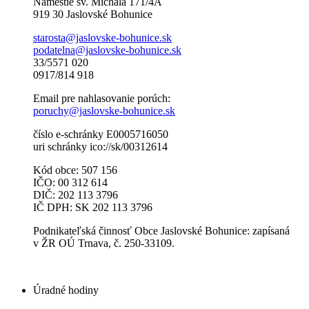
Námestie sv. Michala 171/4A
919 30 Jaslovské Bohunice
starosta@jaslovske-bohunice.sk
podatelna@jaslovske-bohunice.sk
33/5571 020
0917/814 918
Email pre nahlasovanie porúch:
poruchy@jaslovske-bohunice.sk
číslo e-schránky E0005716050
uri schránky ico://sk/00312614
Kód obce: 507 156
IČO: 00 312 614
DIČ: 202 113 3796
IČ DPH: SK 202 113 3796
Podnikateľská činnosť Obce Jaslovské Bohunice: zapísaná
v ŽR OÚ Trnava, č. 250-33109.
Úradné hodiny