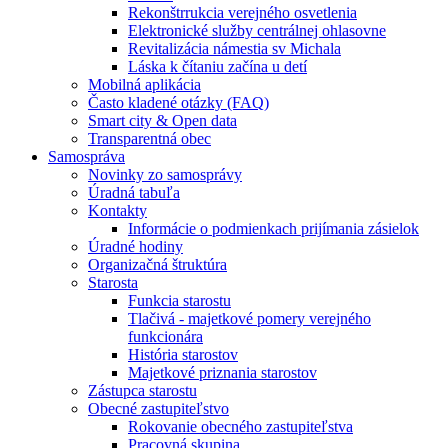
Rekonštrrukcia verejného osvetlenia
Elektronické služby centrálnej ohlasovne
Revitalizácia námestia sv Michala
Láska k čítaniu začína u detí
Mobilná aplikácia
Často kladené otázky (FAQ)
Smart city & Open data
Transparentná obec
Samospráva
Novinky zo samosprávy
Úradná tabuľa
Kontakty
Informácie o podmienkach prijímania zásielok
Úradné hodiny
Organizačná štruktúra
Starosta
Funkcia starostu
Tlačivá - majetkové pomery verejného
funkcionára
História starostov
Majetkové priznania starostov
Zástupca starostu
Obecné zastupiteľstvo
Rokovanie obecného zastupiteľstva
Pracovná skupina