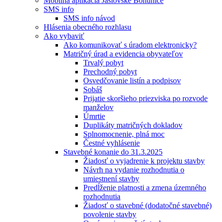
Mobilná aplikácia Jaslovské Bohunice
SMS info
SMS info návod
Hlásenia obecného rozhlasu
Ako vybaviť
Ako komunikovať s úradom elektronicky?
Matričný úrad a evidencia obyvateľov
Trvalý pobyt
Prechodný pobyt
Osvedčovanie listín a podpisov
Sobáš
Prijatie skoršieho priezviska po rozvode
manželov
Úmrtie
Duplikáty matričných dokladov
Splnomocnenie, plná moc
Čestné vyhlásenie
Stavebné konanie do 31.3.2025
Žiadosť o vyjadrenie k projektu stavby
Návrh na vydanie rozhodnutia o
umiestnení stavby
Predĺženie platnosti a zmena územného
rozhodnutia
Žiadosť o stavebné (dodatočné stavebné)
povolenie stavby