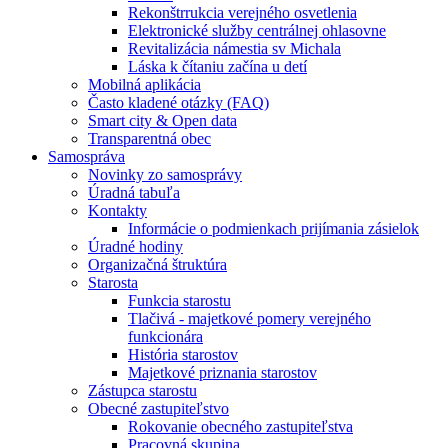
Rekonštrrukcia verejného osvetlenia
Elektronické služby centrálnej ohlasovne
Revitalizácia námestia sv Michala
Láska k čítaniu začína u detí
Mobilná aplikácia
Často kladené otázky (FAQ)
Smart city & Open data
Transparentná obec
Samospráva
Novinky zo samosprávy
Úradná tabuľa
Kontakty
Informácie o podmienkach prijímania zásielok
Úradné hodiny
Organizačná štruktúra
Starosta
Funkcia starostu
Tlačivá - majetkové pomery verejného
funkcionára
História starostov
Majetkové priznania starostov
Zástupca starostu
Obecné zastupiteľstvo
Rokovanie obecného zastupiteľstva
Pracovná skupina