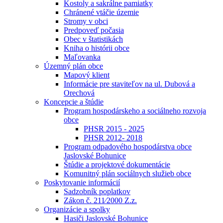
Kostoly a sakrálne pamiatky
Chránené vtáčie územie
Stromy v obci
Predpoveď počasia
Obec v štatistikách
Kniha o histórii obce
Maľovanka
Územný plán obce
Mapový klient
Informácie pre staviteľov na ul. Dubová a
Orechová
Koncepcie a štúdie
Program hospodárskeho a sociálneho rozvoja
obce
PHSR 2015 - 2025
PHSR 2012- 2018
Program odpadového hospodárstva obce
Jaslovské Bohunice
Štúdie a projektové dokumentácie
Komunitný plán sociálnych služieb obce
Poskytovanie informácií
Sadzobník poplatkov
Zákon č. 211⁄2000 Z.z.
Organizácie a spolky
Hasiči Jaslovské Bohunice