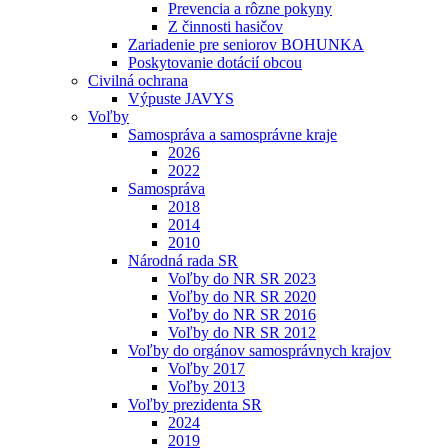
Prevencia a rôzne pokyny
Z činnosti hasičov
Zariadenie pre seniorov BOHUNKA
Poskytovanie dotácií obcou
Civilná ochrana
Výpuste JAVYS
Voľby
Samospráva a samosprávne kraje
2026
2022
Samospráva
2018
2014
2010
Národná rada SR
Voľby do NR SR 2023
Voľby do NR SR 2020
Voľby do NR SR 2016
Voľby do NR SR 2012
Voľby do orgánov samosprávnych krajov
Voľby 2017
Voľby 2013
Voľby prezidenta SR
2024
2019