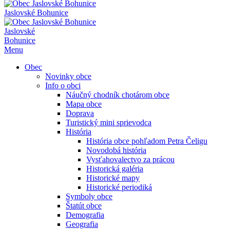
Jaslovské Bohunice
Jaslovské
Bohunice
Menu
Obec
Novinky obce
Info o obci
Náučný chodník chotárom obce
Mapa obce
Doprava
Turistický mini sprievodca
História
História obce pohľadom Petra Čeligu
Novodobá história
Vysťahovalectvo za prácou
Historická galéria
Historické mapy
Historické periodiká
Symboly obce
Štatút obce
Demografia
Geografia