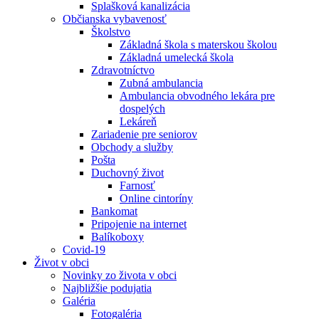
Splašková kanalizácia
Občianska vybavenosť
Školstvo
Základná škola s materskou školou
Základná umelecká škola
Zdravotníctvo
Zubná ambulancia
Ambulancia obvodného lekára pre
dospelých
Lekáreň
Zariadenie pre seniorov
Obchody a služby
Pošta
Duchovný život
Farnosť
Online cintoríny
Bankomat
Pripojenie na internet
Balíkoboxy
Covid-19
Život v obci
Novinky zo života v obci
Najbližšie podujatia
Galéria
Fotogaléria