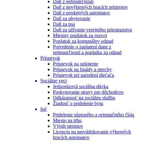
Daň z nehnuteľnosti
Daň z nevýherných hracích prístrojov
Daň z predajných automatov
Daň za ubytovanie
Daň za psa
Daň za užívanie verejného priestranstva
Miestny poplatok za rozvoj
Poplatok za komunálny odpad
Potvrdenie o zaplatení dane z
nehnuteľnosti a poplatku za odpad
Príspevok
Príspevok na oplotenie
Príspevok na fasády a strechy
Príspevok pri narodení dieťaťa
Sociálne veci
Jednorázová sociálna dávka
Poskytovanie stravy pre dôchodcov
Odkázanosť na sociálnu službu
Žiadosť o pridelenie bytu
Iné
Pridelenie súpisného a orientačného čísla
Miesto na trhu
Výrub stromov
Licencia na prevádzkovanie výherných
hracích automatov