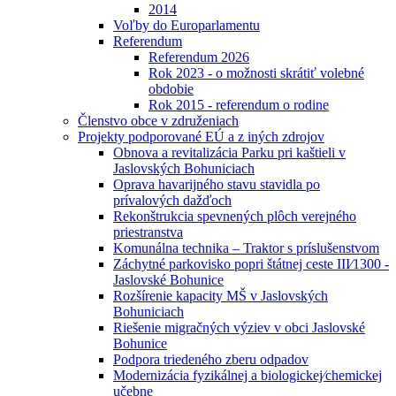
2014
Voľby do Europarlamentu
Referendum
Referendum 2026
Rok 2023 - o možnosti skrátiť volebné
obdobie
Rok 2015 - referendum o rodine
Členstvo obce v združeniach
Projekty podporované EÚ a z iných zdrojov
Obnova a revitalizácia Parku pri kaštieli v
Jaslovských Bohuniciach
Oprava havarijného stavu stavidla po
prívalových dažďoch
Rekonštrukcia spevnených plôch verejného
priestranstva
Komunálna technika – Traktor s príslušenstvom
Záchytné parkovisko popri štátnej ceste III⁄1300 -
Jaslovské Bohunice
Rozšírenie kapacity MŠ v Jaslovských
Bohuniciach
Riešenie migračných výziev v obci Jaslovské
Bohunice
Podpora triedeného zberu odpadov
Modernizácia fyzikálnej a biologickej⁄chemickej
učebne