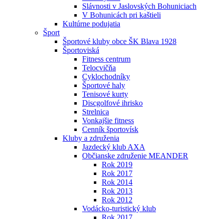
Slávnosti v Jaslovských Bohuniciach
V Bohunicách pri kaštieli
Kultúrne podujatia
Šport
Športové kluby obce ŠK Blava 1928
Športoviská
Fitness centrum
Telocvičňa
Cyklochodníky
Športové haly
Tenisové kurty
Discgolfové ihrisko
Strelnica
Vonkajšie fitness
Cenník športovísk
Kluby a združenia
Jazdecký klub AXA
Občianske združenie MEANDER
Rok 2019
Rok 2017
Rok 2014
Rok 2013
Rok 2012
Vodácko-turistický klub
Rok 2017