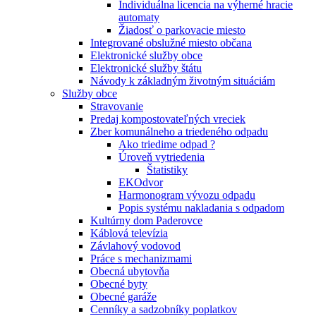
Individuálna licencia na výherné hracie
automaty
Žiadosť o parkovacie miesto
Integrované obslužné miesto občana
Elektronické služby obce
Elektronické služby štátu
Návody k základným životným situáciám
Služby obce
Stravovanie
Predaj kompostovateľných vreciek
Zber komunálneho a triedeného odpadu
Ako triedime odpad ?
Úroveň vytriedenia
Štatistiky
EKOdvor
Harmonogram vývozu odpadu
Popis systému nakladania s odpadom
Kultúrny dom Paderovce
Káblová televízia
Závlahový vodovod
Práce s mechanizmami
Obecná ubytovňa
Obecné byty
Obecné garáže
Cenníky a sadzobníky poplatkov