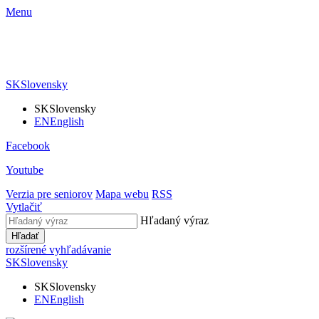
Menu
SK
Slovensky
SK
Slovensky
EN
English
Facebook
Youtube
Verzia pre seniorov
Mapa webu
RSS
Vytlačiť
Hľadaný výraz
Hľadať
rozšírené vyhľadávanie
SK
Slovensky
SK
Slovensky
EN
English