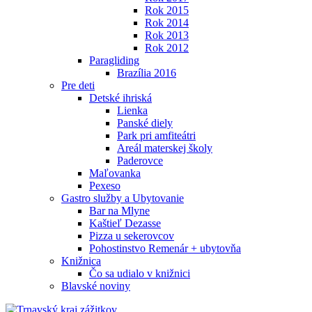
Rok 2015
Rok 2014
Rok 2013
Rok 2012
Paragliding
Brazília 2016
Pre deti
Detské ihriská
Lienka
Panské diely
Park pri amfiteátri
Areál materskej školy
Paderovce
Maľovanka
Pexeso
Gastro služby a Ubytovanie
Bar na Mlyne
Kaštieľ Dezasse
Pizza u sekerovcov
Pohostinstvo Remenár + ubytovňa
Knižnica
Čo sa udialo v knižnici
Blavské noviny