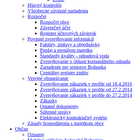
Hlavný kontrolór
Všeobecne záväzné nariadenia
Rozpočet
Rozpočet obce
Záverečný účet
Register účtovných závierok
Povinné zverejňovanie informácií
Faktúry, zmluvy a objednávky
Predaj a prenájom majetku
Štandardy kvality - odpadová voda
Zverejňovanie v oblasti komunálneho odpadu
Zariadenie pre seniorov Bohunka
Centrálny register zmlúv
Verejné obstarávanie
Zverejňovanie zákaziek v profile od 18.4.2016
Zverejňovanie zákaziek v profile od 27.2.2014
Zverejňovanie zákaziek v profile do 27.2.2014
Zákazky
Ostatné dokumenty
Súhrnné správy
Elektronický kontraktačný systém
Zásady hospodárenia s majetkom obce
Občan
Oznamy