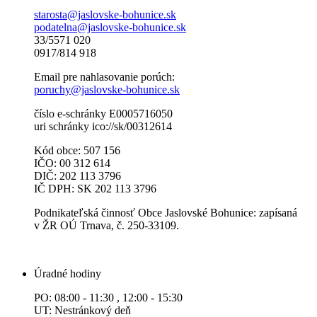
starosta@jaslovske-bohunice.sk
podatelna@jaslovske-bohunice.sk
33/5571 020
0917/814 918
Email pre nahlasovanie porúch:
poruchy@jaslovske-bohunice.sk
číslo e-schránky E0005716050
uri schránky ico://sk/00312614
Kód obce: 507 156
IČO: 00 312 614
DIČ: 202 113 3796
IČ DPH: SK 202 113 3796
Podnikateľská činnosť Obce Jaslovské Bohunice: zapísaná
v ŽR OÚ Trnava, č. 250-33109.
Úradné hodiny
PO: 08:00 - 11:30 , 12:00 - 15:30
UT: Nestránkový deň