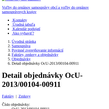
Voľby do orgánov samosprávy obcí a voľby do orgánov
samosprávnych krajov
Kontakty
Úradná tabuľa
Kalendár podujatí
Ako vybaviť?
Úvodná stránka
Samospráva
Povinné zverejňovanie informácií
Faktúry, zmluvy a objednávky
Objednávky
Detail objednávky OcU-2013/00104-00911
Detail objednávky OcU-
2013/00104-00911
Faktúry
|
Zmluvy
Číslo objednávky:
OcU-2013/00104-00911