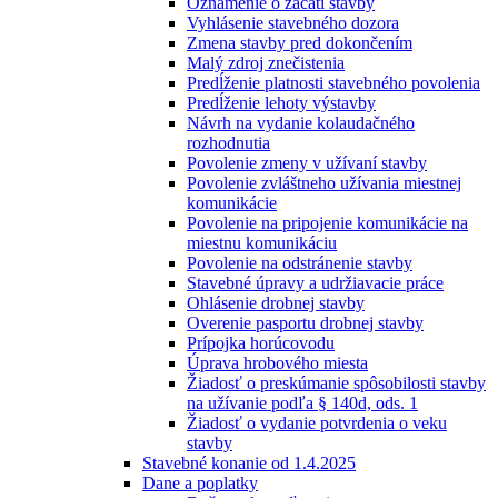
Oznámenie o začatí stavby
Vyhlásenie stavebného dozora
Zmena stavby pred dokončením
Malý zdroj znečistenia
Predĺženie platnosti stavebného povolenia
Predĺženie lehoty výstavby
Návrh na vydanie kolaudačného
rozhodnutia
Povolenie zmeny v užívaní stavby
Povolenie zvláštneho užívania miestnej
komunikácie
Povolenie na pripojenie komunikácie na
miestnu komunikáciu
Povolenie na odstránenie stavby
Stavebné úpravy a udržiavacie práce
Ohlásenie drobnej stavby
Overenie pasportu drobnej stavby
Prípojka horúcovodu
Úprava hrobového miesta
Žiadosť o preskúmanie spôsobilosti stavby
na užívanie podľa § 140d, ods. 1
Žiadosť o vydanie potvrdenia o veku
stavby
Stavebné konanie od 1.4.2025
Dane a poplatky