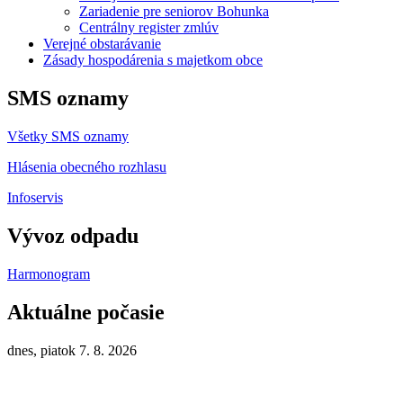
Zariadenie pre seniorov Bohunka
Centrálny register zmlúv
Verejné obstarávanie
Zásady hospodárenia s majetkom obce
SMS oznamy
Všetky SMS oznamy
Hlásenia obecného rozhlasu
Infoservis
Vývoz odpadu
Harmonogram
Aktuálne počasie
dnes, piatok 7. 8. 2026