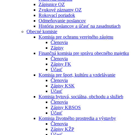
Zápisnice OZ
Zvukové záznamy OZ
Rokovací poriadok
Odmeňovanie poslancov
História poslancov a účasť na zasadnutiach
Obecné komisie
Komisia pre ochranu verejného záujmu
Členovia
Zápisy
Finančná komisia pre správu obecného majetku
Členovia
Zápisy FK
Účasť
Komisia pre šport, kultúru a vzdelávanie
Členovia
Zápisy KSK
Účasť
Komisia bytová, sociálna, obchodu a služieb
Členovia
Zápisy KBSOS
Účasť
Komisia životného prostredia a výstavby
Členovia
Zápisy KŽP
Účasť