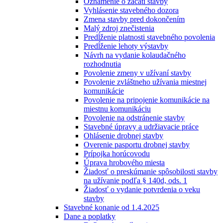
Oznámenie o začatí stavby
Vyhlásenie stavebného dozora
Zmena stavby pred dokončením
Malý zdroj znečistenia
Predĺženie platnosti stavebného povolenia
Predĺženie lehoty výstavby
Návrh na vydanie kolaudačného
rozhodnutia
Povolenie zmeny v užívaní stavby
Povolenie zvláštneho užívania miestnej
komunikácie
Povolenie na pripojenie komunikácie na
miestnu komunikáciu
Povolenie na odstránenie stavby
Stavebné úpravy a udržiavacie práce
Ohlásenie drobnej stavby
Overenie pasportu drobnej stavby
Prípojka horúcovodu
Úprava hrobového miesta
Žiadosť o preskúmanie spôsobilosti stavby
na užívanie podľa § 140d, ods. 1
Žiadosť o vydanie potvrdenia o veku
stavby
Stavebné konanie od 1.4.2025
Dane a poplatky