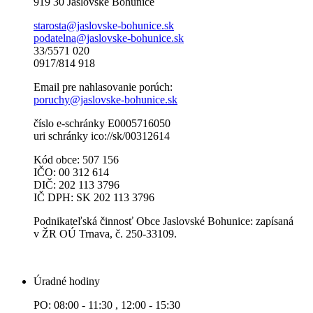
919 30 Jaslovské Bohunice
starosta@jaslovske-bohunice.sk
podatelna@jaslovske-bohunice.sk
33/5571 020
0917/814 918
Email pre nahlasovanie porúch:
poruchy@jaslovske-bohunice.sk
číslo e-schránky E0005716050
uri schránky ico://sk/00312614
Kód obce: 507 156
IČO: 00 312 614
DIČ: 202 113 3796
IČ DPH: SK 202 113 3796
Podnikateľská činnosť Obce Jaslovské Bohunice: zapísaná
v ŽR OÚ Trnava, č. 250-33109.
Úradné hodiny
PO: 08:00 - 11:30 , 12:00 - 15:30