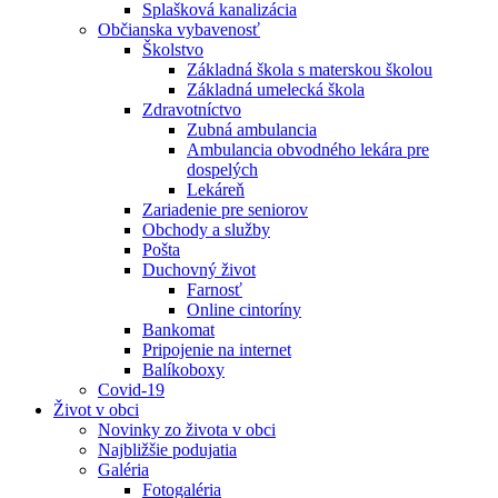
Splašková kanalizácia
Občianska vybavenosť
Školstvo
Základná škola s materskou školou
Základná umelecká škola
Zdravotníctvo
Zubná ambulancia
Ambulancia obvodného lekára pre
dospelých
Lekáreň
Zariadenie pre seniorov
Obchody a služby
Pošta
Duchovný život
Farnosť
Online cintoríny
Bankomat
Pripojenie na internet
Balíkoboxy
Covid-19
Život v obci
Novinky zo života v obci
Najbližšie podujatia
Galéria
Fotogaléria