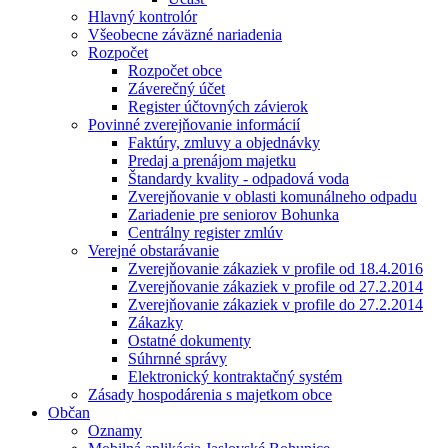
Hlavný kontrolór
Všeobecne záväzné nariadenia
Rozpočet
Rozpočet obce
Záverečný účet
Register účtovných závierok
Povinné zverejňovanie informácií
Faktúry, zmluvy a objednávky
Predaj a prenájom majetku
Štandardy kvality - odpadová voda
Zverejňovanie v oblasti komunálneho odpadu
Zariadenie pre seniorov Bohunka
Centrálny register zmlúv
Verejné obstarávanie
Zverejňovanie zákaziek v profile od 18.4.2016
Zverejňovanie zákaziek v profile od 27.2.2014
Zverejňovanie zákaziek v profile do 27.2.2014
Zákazky
Ostatné dokumenty
Súhrnné správy
Elektronický kontraktačný systém
Zásady hospodárenia s majetkom obce
Občan
Oznamy