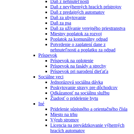
Daň z nehnuteľnosti
Daň z nevýherných hracích prístrojov
Daň z predajných automatov
Daň za ubytovanie
Daň za psa
Daň za užívanie verejného priestranstva
Miestny poplatok za rozvoj
Poplatok za komunálny odpad
Potvrdenie o zaplatení dane z
nehnuteľnosti a poplatku za odpad
Príspevok
Príspevok na oplotenie
Príspevok na fasády a strechy
Príspevok pri narodení dieťaťa
Sociálne veci
Jednorázová sociálna dávka
Poskytovanie stravy pre dôchodcov
Odkázanosť na sociálnu službu
Žiadosť o pridelenie bytu
Iné
Pridelenie súpisného a orientačného čísla
Miesto na trhu
Výrub stromov
Licencia na prevádzkovanie výherných
hracích automatov