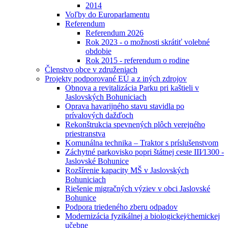
2014
Voľby do Europarlamentu
Referendum
Referendum 2026
Rok 2023 - o možnosti skrátiť volebné
obdobie
Rok 2015 - referendum o rodine
Členstvo obce v združeniach
Projekty podporované EÚ a z iných zdrojov
Obnova a revitalizácia Parku pri kaštieli v
Jaslovských Bohuniciach
Oprava havarijného stavu stavidla po
prívalových dažďoch
Rekonštrukcia spevnených plôch verejného
priestranstva
Komunálna technika – Traktor s príslušenstvom
Záchytné parkovisko popri štátnej ceste III⁄1300 -
Jaslovské Bohunice
Rozšírenie kapacity MŠ v Jaslovských
Bohuniciach
Riešenie migračných výziev v obci Jaslovské
Bohunice
Podpora triedeného zberu odpadov
Modernizácia fyzikálnej a biologickej⁄chemickej
učebne