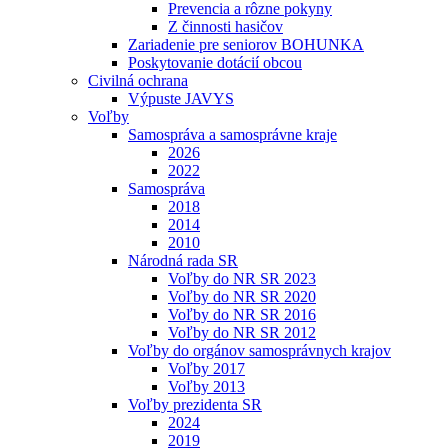
Prevencia a rôzne pokyny
Z činnosti hasičov
Zariadenie pre seniorov BOHUNKA
Poskytovanie dotácií obcou
Civilná ochrana
Výpuste JAVYS
Voľby
Samospráva a samosprávne kraje
2026
2022
Samospráva
2018
2014
2010
Národná rada SR
Voľby do NR SR 2023
Voľby do NR SR 2020
Voľby do NR SR 2016
Voľby do NR SR 2012
Voľby do orgánov samosprávnych krajov
Voľby 2017
Voľby 2013
Voľby prezidenta SR
2024
2019