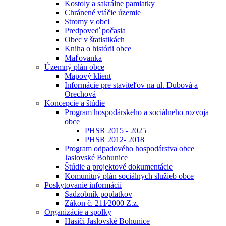
Kostoly a sakrálne pamiatky
Chránené vtáčie územie
Stromy v obci
Predpoveď počasia
Obec v štatistikách
Kniha o histórii obce
Maľovanka
Územný plán obce
Mapový klient
Informácie pre staviteľov na ul. Dubová a
Orechová
Koncepcie a štúdie
Program hospodárskeho a sociálneho rozvoja
obce
PHSR 2015 - 2025
PHSR 2012- 2018
Program odpadového hospodárstva obce
Jaslovské Bohunice
Štúdie a projektové dokumentácie
Komunitný plán sociálnych služieb obce
Poskytovanie informácií
Sadzobník poplatkov
Zákon č. 211⁄2000 Z.z.
Organizácie a spolky
Hasiči Jaslovské Bohunice