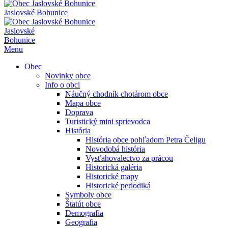
Jaslovské Bohunice
Jaslovské
Bohunice
Menu
Obec
Novinky obce
Info o obci
Náučný chodník chotárom obce
Mapa obce
Doprava
Turistický mini sprievodca
História
História obce pohľadom Petra Čeligu
Novodobá história
Vysťahovalectvo za prácou
Historická galéria
Historické mapy
Historické periodiká
Symboly obce
Štatút obce
Demografia
Geografia