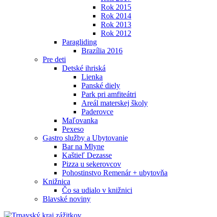
Rok 2015
Rok 2014
Rok 2013
Rok 2012
Paragliding
Brazília 2016
Pre deti
Detské ihriská
Lienka
Panské diely
Park pri amfiteátri
Areál materskej školy
Paderovce
Maľovanka
Pexeso
Gastro služby a Ubytovanie
Bar na Mlyne
Kaštieľ Dezasse
Pizza u sekerovcov
Pohostinstvo Remenár + ubytovňa
Knižnica
Čo sa udialo v knižnici
Blavské noviny