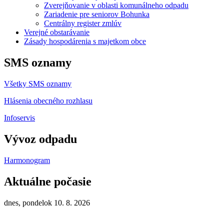
Zverejňovanie v oblasti komunálneho odpadu
Zariadenie pre seniorov Bohunka
Centrálny register zmlúv
Verejné obstarávanie
Zásady hospodárenia s majetkom obce
SMS oznamy
Všetky SMS oznamy
Hlásenia obecného rozhlasu
Infoservis
Vývoz odpadu
Harmonogram
Aktuálne počasie
dnes, pondelok 10. 8. 2026