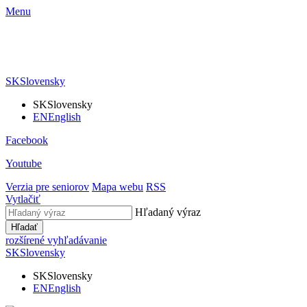
Menu
SK
Slovensky
SK
Slovensky
EN
English
Facebook
Youtube
Verzia pre seniorov
Mapa webu
RSS
Vytlačiť
Hľadaný výraz
Hľadať
rozšírené vyhľadávanie
SK
Slovensky
SK
Slovensky
EN
English