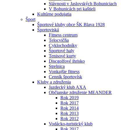
Slávnosti v Jaslovských Bohuniciach
V Bohunicách pri kaštieli
Kultúrne podujatia
Šport
Športové kluby obce ŠK Blava 1928
Športoviská
Fitness centrum
Telocvičňa
Cyklochodníky
Športové haly
Tenisové kurty
Discgolfové ihrisko
Strelnica
Vonkajšie fitness
Cenník športovísk
Kluby a združenia
Jazdecký klub AXA
Občianske združenie MEANDER
Rok 2019
Rok 2017
Rok 2014
Rok 2013
Rok 2012
Vodácko-turistický klub
Rok 2017