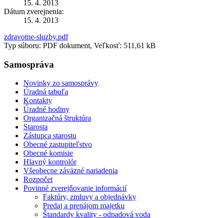
15. 4. 2013
Dátum zverejnenia:
15. 4. 2013
zdravotne-sluzby.pdf
Typ súboru: PDF dokument, Veľkosť: 511,61 kB
Samospráva
Novinky zo samosprávy
Úradná tabuľa
Kontakty
Úradné hodiny
Organizačná štruktúra
Starosta
Zástupca starostu
Obecné zastupiteľstvo
Obecné komisie
Hlavný kontrolór
Všeobecne záväzné nariadenia
Rozpočet
Povinné zverejňovanie informácií
Faktúry, zmluvy a objednávky
Predaj a prenájom majetku
Štandardy kvality - odpadová voda