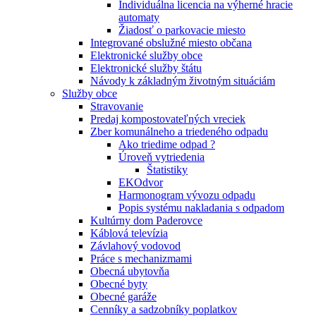
Individuálna licencia na výherné hracie
automaty
Žiadosť o parkovacie miesto
Integrované obslužné miesto občana
Elektronické služby obce
Elektronické služby štátu
Návody k základným životným situáciám
Služby obce
Stravovanie
Predaj kompostovateľných vreciek
Zber komunálneho a triedeného odpadu
Ako triedime odpad ?
Úroveň vytriedenia
Štatistiky
EKOdvor
Harmonogram vývozu odpadu
Popis systému nakladania s odpadom
Kultúrny dom Paderovce
Káblová televízia
Závlahový vodovod
Práce s mechanizmami
Obecná ubytovňa
Obecné byty
Obecné garáže
Cenníky a sadzobníky poplatkov