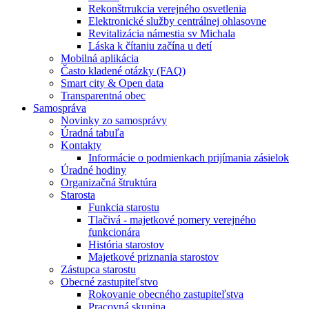
Rekonštrrukcia verejného osvetlenia
Elektronické služby centrálnej ohlasovne
Revitalizácia námestia sv Michala
Láska k čítaniu začína u detí
Mobilná aplikácia
Často kladené otázky (FAQ)
Smart city & Open data
Transparentná obec
Samospráva
Novinky zo samosprávy
Úradná tabuľa
Kontakty
Informácie o podmienkach prijímania zásielok
Úradné hodiny
Organizačná štruktúra
Starosta
Funkcia starostu
Tlačivá - majetkové pomery verejného
funkcionára
História starostov
Majetkové priznania starostov
Zástupca starostu
Obecné zastupiteľstvo
Rokovanie obecného zastupiteľstva
Pracovná skupina