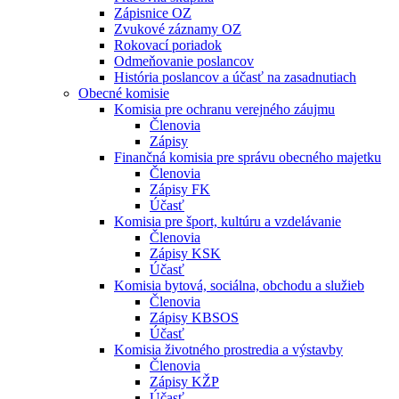
Zápisnice OZ
Zvukové záznamy OZ
Rokovací poriadok
Odmeňovanie poslancov
História poslancov a účasť na zasadnutiach
Obecné komisie
Komisia pre ochranu verejného záujmu
Členovia
Zápisy
Finančná komisia pre správu obecného majetku
Členovia
Zápisy FK
Účasť
Komisia pre šport, kultúru a vzdelávanie
Členovia
Zápisy KSK
Účasť
Komisia bytová, sociálna, obchodu a služieb
Členovia
Zápisy KBSOS
Účasť
Komisia životného prostredia a výstavby
Členovia
Zápisy KŽP
Účasť