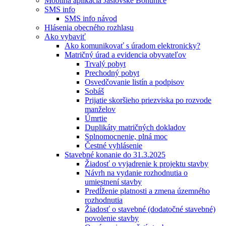
Mobilná aplikácia Jaslovské Bohunice
SMS info
SMS info návod
Hlásenia obecného rozhlasu
Ako vybaviť
Ako komunikovať s úradom elektronicky?
Matričný úrad a evidencia obyvateľov
Trvalý pobyt
Prechodný pobyt
Osvedčovanie listín a podpisov
Sobáš
Prijatie skoršieho priezviska po rozvode
manželov
Úmrtie
Duplikáty matričných dokladov
Splnomocnenie, plná moc
Čestné vyhlásenie
Stavebné konanie do 31.3.2025
Žiadosť o vyjadrenie k projektu stavby
Návrh na vydanie rozhodnutia o
umiestnení stavby
Predĺženie platnosti a zmena územného
rozhodnutia
Žiadosť o stavebné (dodatočné stavebné)
povolenie stavby