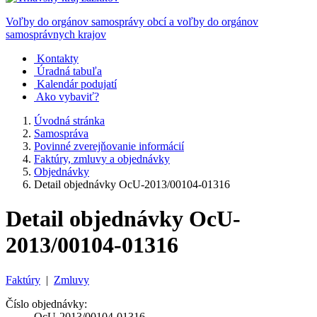
Voľby do orgánov samosprávy obcí a voľby do orgánov
samosprávnych krajov
Kontakty
Úradná tabuľa
Kalendár podujatí
Ako vybaviť?
Úvodná stránka
Samospráva
Povinné zverejňovanie informácií
Faktúry, zmluvy a objednávky
Objednávky
Detail objednávky OcU-2013/00104-01316
Detail objednávky OcU-
2013/00104-01316
Faktúry
|
Zmluvy
Číslo objednávky:
OcU-2013/00104-01316