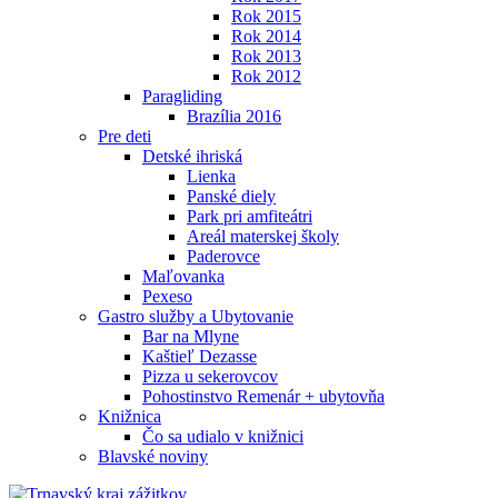
Rok 2015
Rok 2014
Rok 2013
Rok 2012
Paragliding
Brazília 2016
Pre deti
Detské ihriská
Lienka
Panské diely
Park pri amfiteátri
Areál materskej školy
Paderovce
Maľovanka
Pexeso
Gastro služby a Ubytovanie
Bar na Mlyne
Kaštieľ Dezasse
Pizza u sekerovcov
Pohostinstvo Remenár + ubytovňa
Knižnica
Čo sa udialo v knižnici
Blavské noviny