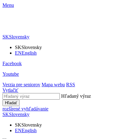
Menu
SK
Slovensky
SK
Slovensky
EN
English
Facebook
Youtube
Verzia pre seniorov
Mapa webu
RSS
Vytlačiť
Hľadaný výraz
Hľadať
rozšírené vyhľadávanie
SK
Slovensky
SK
Slovensky
EN
English