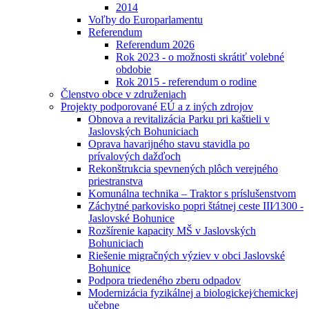
2014
Voľby do Europarlamentu
Referendum
Referendum 2026
Rok 2023 - o možnosti skrátiť volebné
obdobie
Rok 2015 - referendum o rodine
Členstvo obce v združeniach
Projekty podporované EÚ a z iných zdrojov
Obnova a revitalizácia Parku pri kaštieli v
Jaslovských Bohuniciach
Oprava havarijného stavu stavidla po
prívalových dažďoch
Rekonštrukcia spevnených plôch verejného
priestranstva
Komunálna technika – Traktor s príslušenstvom
Záchytné parkovisko popri štátnej ceste III⁄1300 -
Jaslovské Bohunice
Rozšírenie kapacity MŠ v Jaslovských
Bohuniciach
Riešenie migračných výziev v obci Jaslovské
Bohunice
Podpora triedeného zberu odpadov
Modernizácia fyzikálnej a biologickej⁄chemickej
učebne