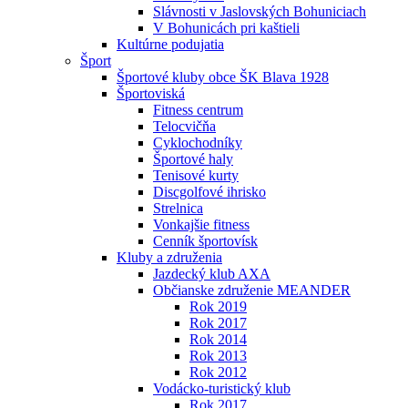
Slávnosti v Jaslovských Bohuniciach
V Bohunicách pri kaštieli
Kultúrne podujatia
Šport
Športové kluby obce ŠK Blava 1928
Športoviská
Fitness centrum
Telocvičňa
Cyklochodníky
Športové haly
Tenisové kurty
Discgolfové ihrisko
Strelnica
Vonkajšie fitness
Cenník športovísk
Kluby a združenia
Jazdecký klub AXA
Občianske združenie MEANDER
Rok 2019
Rok 2017
Rok 2014
Rok 2013
Rok 2012
Vodácko-turistický klub
Rok 2017