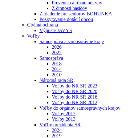
Prevencia a rôzne pokyny
Z činnosti hasičov
Zariadenie pre seniorov BOHUNKA
Poskytovanie dotácií obcou
Civilná ochrana
Výpuste JAVYS
Voľby
Samospráva a samosprávne kraje
2026
2022
Samospráva
2018
2014
2010
Národná rada SR
Voľby do NR SR 2023
Voľby do NR SR 2020
Voľby do NR SR 2016
Voľby do NR SR 2012
Voľby do orgánov samosprávnych krajov
Voľby 2017
Voľby 2013
Voľby prezidenta SR
2024
2019