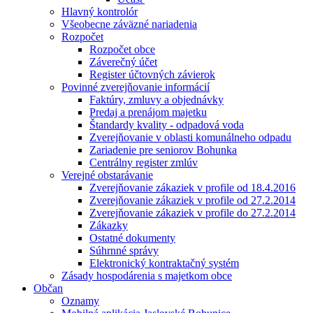
Hlavný kontrolór
Všeobecne záväzné nariadenia
Rozpočet
Rozpočet obce
Záverečný účet
Register účtovných závierok
Povinné zverejňovanie informácií
Faktúry, zmluvy a objednávky
Predaj a prenájom majetku
Štandardy kvality - odpadová voda
Zverejňovanie v oblasti komunálneho odpadu
Zariadenie pre seniorov Bohunka
Centrálny register zmlúv
Verejné obstarávanie
Zverejňovanie zákaziek v profile od 18.4.2016
Zverejňovanie zákaziek v profile od 27.2.2014
Zverejňovanie zákaziek v profile do 27.2.2014
Zákazky
Ostatné dokumenty
Súhrnné správy
Elektronický kontraktačný systém
Zásady hospodárenia s majetkom obce
Občan
Oznamy