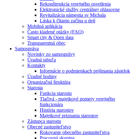
Rekonštrrukcia verejného osvetlenia
Elektronické služby centrálnej ohlasovne
Revitalizácia námestia sv Michala
Láska k čítaniu začína u detí
Mobilná aplikácia
Často kladené otázky (FAQ)
Smart city & Open data
Transparentná obec
Samospráva
Novinky zo samosprávy
Úradná tabuľa
Kontakty
Informácie o podmienkach prijímania zásielok
Úradné hodiny
Organizačná štruktúra
Starosta
Funkcia starostu
Tlačivá - majetkové pomery verejného
funkcionára
História starostov
Majetkové priznania starostov
Zástupca starostu
Obecné zastupiteľstvo
Rokovanie obecného zastupiteľstva
Pracovná skupina