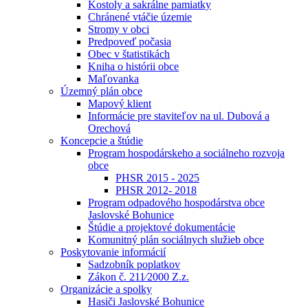
Kostoly a sakrálne pamiatky
Chránené vtáčie územie
Stromy v obci
Predpoveď počasia
Obec v štatistikách
Kniha o histórii obce
Maľovanka
Územný plán obce
Mapový klient
Informácie pre staviteľov na ul. Dubová a
Orechová
Koncepcie a štúdie
Program hospodárskeho a sociálneho rozvoja
obce
PHSR 2015 - 2025
PHSR 2012- 2018
Program odpadového hospodárstva obce
Jaslovské Bohunice
Štúdie a projektové dokumentácie
Komunitný plán sociálnych služieb obce
Poskytovanie informácií
Sadzobník poplatkov
Zákon č. 211⁄2000 Z.z.
Organizácie a spolky
Hasiči Jaslovské Bohunice