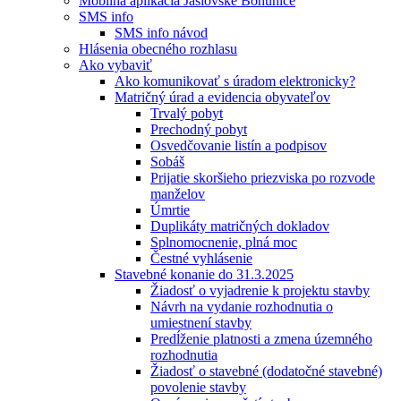
Mobilná aplikácia Jaslovské Bohunice
SMS info
SMS info návod
Hlásenia obecného rozhlasu
Ako vybaviť
Ako komunikovať s úradom elektronicky?
Matričný úrad a evidencia obyvateľov
Trvalý pobyt
Prechodný pobyt
Osvedčovanie listín a podpisov
Sobáš
Prijatie skoršieho priezviska po rozvode
manželov
Úmrtie
Duplikáty matričných dokladov
Splnomocnenie, plná moc
Čestné vyhlásenie
Stavebné konanie do 31.3.2025
Žiadosť o vyjadrenie k projektu stavby
Návrh na vydanie rozhodnutia o
umiestnení stavby
Predĺženie platnosti a zmena územného
rozhodnutia
Žiadosť o stavebné (dodatočné stavebné)
povolenie stavby