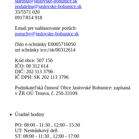
starosta@jaslovske-bohunice.sk
podatelna@jaslovske-bohunice.sk
33/5571 020
0917/814 918
Email pre nahlasovanie porúch:
poruchy@jaslovske-bohunice.sk
číslo e-schránky E0005716050
uri schránky ico://sk/00312614
Kód obce: 507 156
IČO: 00 312 614
DIČ: 202 113 3796
IČ DPH: SK 202 113 3796
Podnikateľská činnosť Obce Jaslovské Bohunice: zapísaná
v ŽR OÚ Trnava, č. 250-33109.
Úradné hodiny
PO: 08:00 - 11:30 , 12:00 - 15:30
UT: Nestránkový deň
ST: 08:00 - 11:30 , 12:00 - 17:00