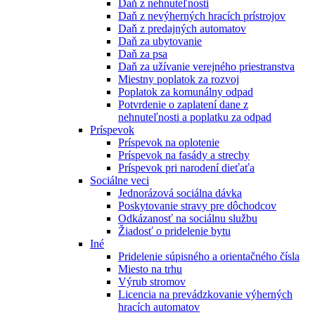
Daň z nehnuteľnosti
Daň z nevýherných hracích prístrojov
Daň z predajných automatov
Daň za ubytovanie
Daň za psa
Daň za užívanie verejného priestranstva
Miestny poplatok za rozvoj
Poplatok za komunálny odpad
Potvrdenie o zaplatení dane z
nehnuteľnosti a poplatku za odpad
Príspevok
Príspevok na oplotenie
Príspevok na fasády a strechy
Príspevok pri narodení dieťaťa
Sociálne veci
Jednorázová sociálna dávka
Poskytovanie stravy pre dôchodcov
Odkázanosť na sociálnu službu
Žiadosť o pridelenie bytu
Iné
Pridelenie súpisného a orientačného čísla
Miesto na trhu
Výrub stromov
Licencia na prevádzkovanie výherných
hracích automatov