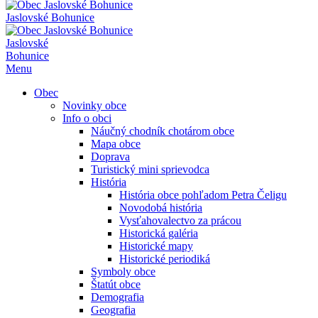
Jaslovské Bohunice
Jaslovské
Bohunice
Menu
Obec
Novinky obce
Info o obci
Náučný chodník chotárom obce
Mapa obce
Doprava
Turistický mini sprievodca
História
História obce pohľadom Petra Čeligu
Novodobá história
Vysťahovalectvo za prácou
Historická galéria
Historické mapy
Historické periodiká
Symboly obce
Štatút obce
Demografia
Geografia