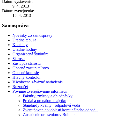
Dátum vystavenia:
9. 4. 2013
Dátum zverejnenia:
15. 4. 2013
Samospráva
Novinky zo samosprávy
Úradná tabuľa
Kontakty
Úradné hodiny
Organizačná štruktúra
Starosta
Zástupca starostu
Obecné zastupiteľstvo
Obecné komisie
Hlavný kontrolór
Všeobecne záväzné nariadenia
Rozpočet
Povinné zverejňovanie informácií
Faktúry, zmluvy a objednávky
Predaj a prenájom majetku
Štandardy kvality - odpadová voda
Zverejňovanie v oblasti komunálneho odpadu
Zariadenie pre seniorov Bohunka