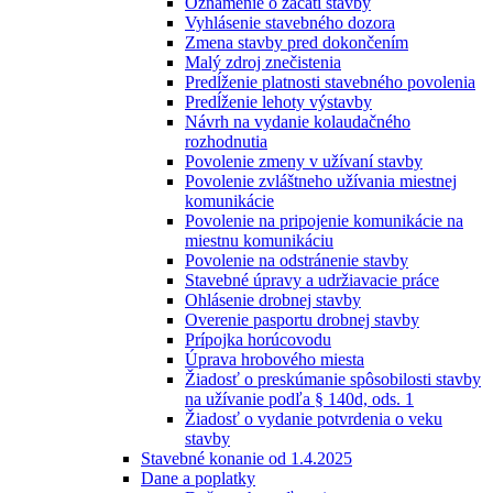
Oznámenie o začatí stavby
Vyhlásenie stavebného dozora
Zmena stavby pred dokončením
Malý zdroj znečistenia
Predĺženie platnosti stavebného povolenia
Predĺženie lehoty výstavby
Návrh na vydanie kolaudačného
rozhodnutia
Povolenie zmeny v užívaní stavby
Povolenie zvláštneho užívania miestnej
komunikácie
Povolenie na pripojenie komunikácie na
miestnu komunikáciu
Povolenie na odstránenie stavby
Stavebné úpravy a udržiavacie práce
Ohlásenie drobnej stavby
Overenie pasportu drobnej stavby
Prípojka horúcovodu
Úprava hrobového miesta
Žiadosť o preskúmanie spôsobilosti stavby
na užívanie podľa § 140d, ods. 1
Žiadosť o vydanie potvrdenia o veku
stavby
Stavebné konanie od 1.4.2025
Dane a poplatky