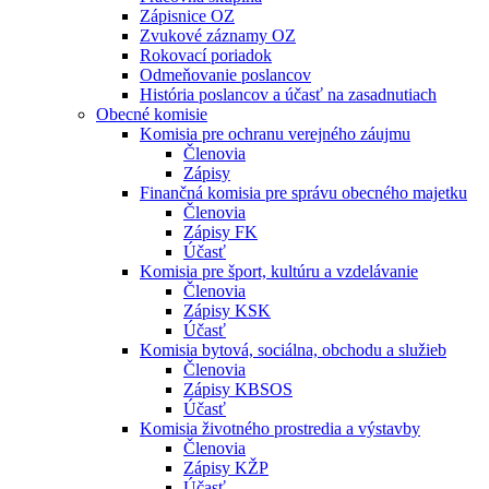
Zápisnice OZ
Zvukové záznamy OZ
Rokovací poriadok
Odmeňovanie poslancov
História poslancov a účasť na zasadnutiach
Obecné komisie
Komisia pre ochranu verejného záujmu
Členovia
Zápisy
Finančná komisia pre správu obecného majetku
Členovia
Zápisy FK
Účasť
Komisia pre šport, kultúru a vzdelávanie
Členovia
Zápisy KSK
Účasť
Komisia bytová, sociálna, obchodu a služieb
Členovia
Zápisy KBSOS
Účasť
Komisia životného prostredia a výstavby
Členovia
Zápisy KŽP
Účasť