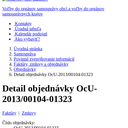
Voľby do orgánov samosprávy obcí a voľby do orgánov
samosprávnych krajov
Kontakty
Úradná tabuľa
Kalendár podujatí
Ako vybaviť?
Úvodná stránka
Samospráva
Povinné zverejňovanie informácií
Faktúry, zmluvy a objednávky
Objednávky
Detail objednávky OcU-2013/00104-01323
Detail objednávky OcU-
2013/00104-01323
Faktúry
|
Zmluvy
Číslo objednávky:
OcU-2013/00104-01323