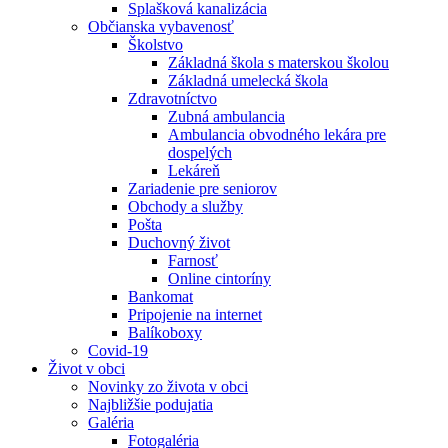
Splašková kanalizácia
Občianska vybavenosť
Školstvo
Základná škola s materskou školou
Základná umelecká škola
Zdravotníctvo
Zubná ambulancia
Ambulancia obvodného lekára pre
dospelých
Lekáreň
Zariadenie pre seniorov
Obchody a služby
Pošta
Duchovný život
Farnosť
Online cintoríny
Bankomat
Pripojenie na internet
Balíkoboxy
Covid-19
Život v obci
Novinky zo života v obci
Najbližšie podujatia
Galéria
Fotogaléria