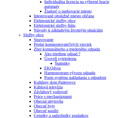
Individuálna licencia na výherné hracie
automaty
Žiadosť o parkovacie miesto
Integrované obslužné miesto občana
Elektronické služby obce
Elektronické služby štátu
Návody k základným životným situáciám
Služby obce
Stravovanie
Predaj kompostovateľných vreciek
Zber komunálneho a triedeného odpadu
Ako triedime odpad ?
Úroveň vytriedenia
Štatistiky
EKOdvor
Harmonogram vývozu odpadu
Popis systému nakladania s odpadom
Kultúrny dom Paderovce
Káblová televízia
Závlahový vodovod
Práce s mechanizmami
Obecná ubytovňa
Obecné byty
Obecné garáže
Cenníky a sadzobníky poplatkov