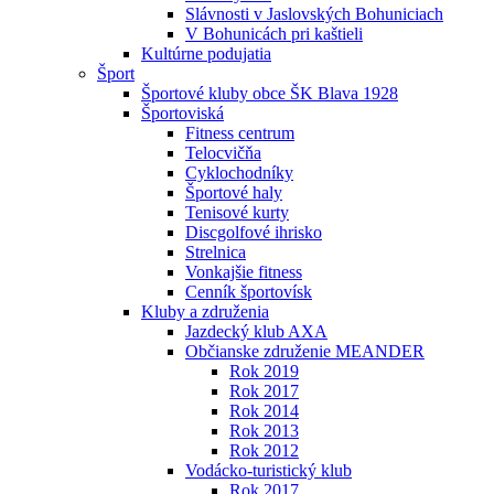
Slávnosti v Jaslovských Bohuniciach
V Bohunicách pri kaštieli
Kultúrne podujatia
Šport
Športové kluby obce ŠK Blava 1928
Športoviská
Fitness centrum
Telocvičňa
Cyklochodníky
Športové haly
Tenisové kurty
Discgolfové ihrisko
Strelnica
Vonkajšie fitness
Cenník športovísk
Kluby a združenia
Jazdecký klub AXA
Občianske združenie MEANDER
Rok 2019
Rok 2017
Rok 2014
Rok 2013
Rok 2012
Vodácko-turistický klub
Rok 2017