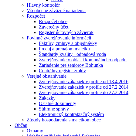
Hlavný kontrolór
Všeobecne záväzné nariadenia
Rozpočet
Rozpočet obce
Záverečný účet
Register účtovných závierok
Povinné zverejňovanie informácií
Faktúry, zmluvy a objednávky
Predaj a prenájom majetku
Štandardy kvality - odpadová voda
Zverejňovanie v oblasti komunálneho odpadu
Zariadenie pre seniorov Bohunka
Centrálny register zmlúv
Verejné obstarávanie
Zverejňovanie zákaziek v profile od 18.4.2016
Zverejňovanie zákaziek v profile od 27.2.2014
Zverejňovanie zákaziek v profile do 27.2.2014
Zákazky
Ostatné dokumenty
Súhrnné správy
Elektronický kontraktačný systém
Zásady hospodárenia s majetkom obce
Občan
Oznamy