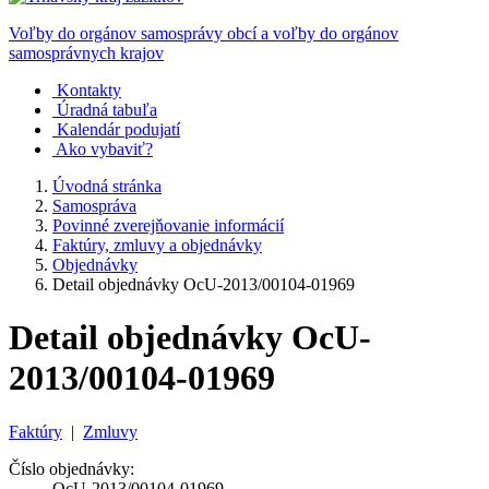
Voľby do orgánov samosprávy obcí a voľby do orgánov
samosprávnych krajov
Kontakty
Úradná tabuľa
Kalendár podujatí
Ako vybaviť?
Úvodná stránka
Samospráva
Povinné zverejňovanie informácií
Faktúry, zmluvy a objednávky
Objednávky
Detail objednávky OcU-2013/00104-01969
Detail objednávky OcU-
2013/00104-01969
Faktúry
|
Zmluvy
Číslo objednávky:
OcU-2013/00104-01969