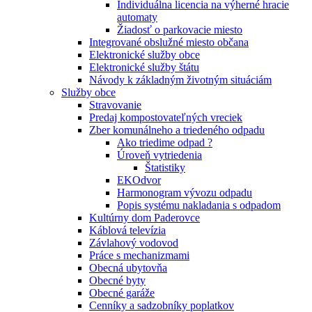
Individuálna licencia na výherné hracie
automaty
Žiadosť o parkovacie miesto
Integrované obslužné miesto občana
Elektronické služby obce
Elektronické služby štátu
Návody k základným životným situáciám
Služby obce
Stravovanie
Predaj kompostovateľných vreciek
Zber komunálneho a triedeného odpadu
Ako triedime odpad ?
Úroveň vytriedenia
Štatistiky
EKOdvor
Harmonogram vývozu odpadu
Popis systému nakladania s odpadom
Kultúrny dom Paderovce
Káblová televízia
Závlahový vodovod
Práce s mechanizmami
Obecná ubytovňa
Obecné byty
Obecné garáže
Cenníky a sadzobníky poplatkov