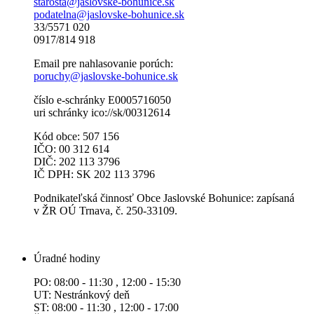
starosta@jaslovske-bohunice.sk
podatelna@jaslovske-bohunice.sk
33/5571 020
0917/814 918
Email pre nahlasovanie porúch:
poruchy@jaslovske-bohunice.sk
číslo e-schránky E0005716050
uri schránky ico://sk/00312614
Kód obce: 507 156
IČO: 00 312 614
DIČ: 202 113 3796
IČ DPH: SK 202 113 3796
Podnikateľská činnosť Obce Jaslovské Bohunice: zapísaná
v ŽR OÚ Trnava, č. 250-33109.
Úradné hodiny
PO: 08:00 - 11:30 , 12:00 - 15:30
UT: Nestránkový deň
ST: 08:00 - 11:30 , 12:00 - 17:00