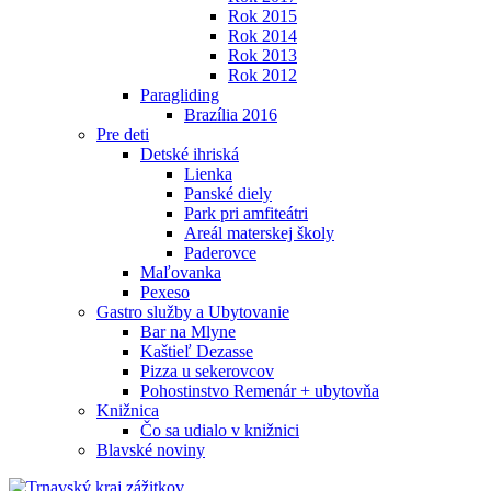
Rok 2015
Rok 2014
Rok 2013
Rok 2012
Paragliding
Brazília 2016
Pre deti
Detské ihriská
Lienka
Panské diely
Park pri amfiteátri
Areál materskej školy
Paderovce
Maľovanka
Pexeso
Gastro služby a Ubytovanie
Bar na Mlyne
Kaštieľ Dezasse
Pizza u sekerovcov
Pohostinstvo Remenár + ubytovňa
Knižnica
Čo sa udialo v knižnici
Blavské noviny