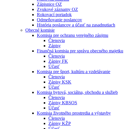
Zápisnice OZ
Zvukové záznamy OZ
Rokovací poriadok
Odmeňovanie poslancov
História poslancov a účasť na zasadnutiach
Obecné komisie
Komisia pre ochranu verejného záujmu
Členovia
Zápisy
Finančná komisia pre správu obecného majetku
Členovia
Zápisy FK
Účasť
Komisia pre šport, kultúru a vzdelávanie
Členovia
Zápisy KSK
Účasť
Komisia bytová, sociálna, obchodu a služieb
Členovia
Zápisy KBSOS
Účasť
Komisia životného prostredia a výstavby
Členovia
Zápisy KŽP
Účasť