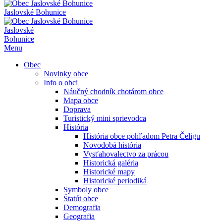
Jaslovské Bohunice
Jaslovské
Bohunice
Menu
Obec
Novinky obce
Info o obci
Náučný chodník chotárom obce
Mapa obce
Doprava
Turistický mini sprievodca
História
História obce pohľadom Petra Čeligu
Novodobá história
Vysťahovalectvo za prácou
Historická galéria
Historické mapy
Historické periodiká
Symboly obce
Štatút obce
Demografia
Geografia