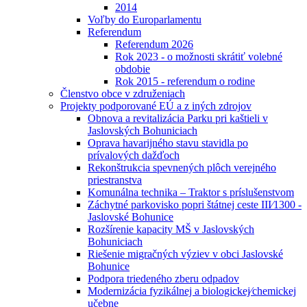
2014
Voľby do Europarlamentu
Referendum
Referendum 2026
Rok 2023 - o možnosti skrátiť volebné
obdobie
Rok 2015 - referendum o rodine
Členstvo obce v združeniach
Projekty podporované EÚ a z iných zdrojov
Obnova a revitalizácia Parku pri kaštieli v
Jaslovských Bohuniciach
Oprava havarijného stavu stavidla po
prívalových dažďoch
Rekonštrukcia spevnených plôch verejného
priestranstva
Komunálna technika – Traktor s príslušenstvom
Záchytné parkovisko popri štátnej ceste III⁄1300 -
Jaslovské Bohunice
Rozšírenie kapacity MŠ v Jaslovských
Bohuniciach
Riešenie migračných výziev v obci Jaslovské
Bohunice
Podpora triedeného zberu odpadov
Modernizácia fyzikálnej a biologickej⁄chemickej
učebne