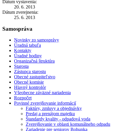
Dátum vystavenia:
20. 6. 2013
Dátum zverejnenia:
25. 6. 2013
Samospráva
Novinky zo samosprávy
Úradná tabuľa
Kontakty
Úradné hodiny
Organizačná štruktúra
Starosta
Zástupca starostu
Obecné zastupiteľstvo
Obecné komisie
Hlavný kontrolór
Všeobecne záväzné nariadenia
Rozpočet
Povinné zverejňovanie informácií
Faktúry, zmluvy a objednávky
Predaj a prenájom majetku
Štandardy kvality - odpadová voda
Zverejňovanie v oblasti komunálneho odpadu
Zariadenie pre seniorov Bohunka