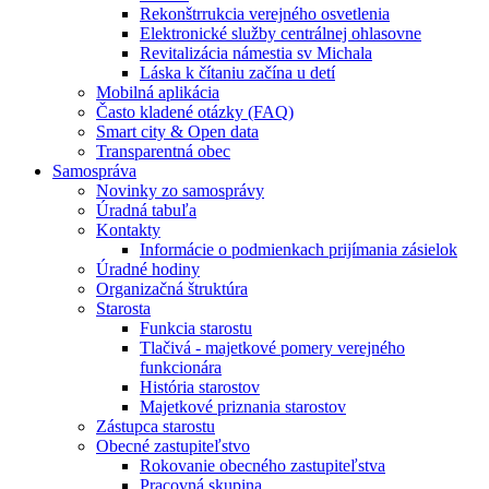
Rekonštrrukcia verejného osvetlenia
Elektronické služby centrálnej ohlasovne
Revitalizácia námestia sv Michala
Láska k čítaniu začína u detí
Mobilná aplikácia
Často kladené otázky (FAQ)
Smart city & Open data
Transparentná obec
Samospráva
Novinky zo samosprávy
Úradná tabuľa
Kontakty
Informácie o podmienkach prijímania zásielok
Úradné hodiny
Organizačná štruktúra
Starosta
Funkcia starostu
Tlačivá - majetkové pomery verejného
funkcionára
História starostov
Majetkové priznania starostov
Zástupca starostu
Obecné zastupiteľstvo
Rokovanie obecného zastupiteľstva
Pracovná skupina