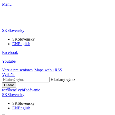
Menu
SK
Slovensky
SK
Slovensky
EN
English
Facebook
Youtube
Verzia pre seniorov
Mapa webu
RSS
Vytlačiť
Hľadaný výraz
Hľadať
rozšírené vyhľadávanie
SK
Slovensky
SK
Slovensky
EN
English