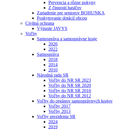
Prevencia a rôzne pokyny
Z činnosti hasičov
Zariadenie pre seniorov BOHUNKA
Poskytovanie dotácií obcou
Civilná ochrana
Výpuste JAVYS
Voľby
Samospráva a samosprávne kraje
2026
2022
Samospráva
2018
2014
2010
Národná rada SR
Voľby do NR SR 2023
Voľby do NR SR 2020
Voľby do NR SR 2016
Voľby do NR SR 2012
Voľby do orgánov samosprávnych krajov
Voľby 2017
Voľby 2013
Voľby prezidenta SR
2024
2019