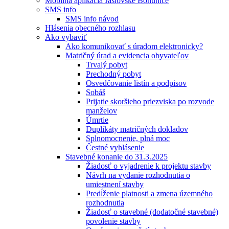
Mobilná aplikácia Jaslovské Bohunice
SMS info
SMS info návod
Hlásenia obecného rozhlasu
Ako vybaviť
Ako komunikovať s úradom elektronicky?
Matričný úrad a evidencia obyvateľov
Trvalý pobyt
Prechodný pobyt
Osvedčovanie listín a podpisov
Sobáš
Prijatie skoršieho priezviska po rozvode
manželov
Úmrtie
Duplikáty matričných dokladov
Splnomocnenie, plná moc
Čestné vyhlásenie
Stavebné konanie do 31.3.2025
Žiadosť o vyjadrenie k projektu stavby
Návrh na vydanie rozhodnutia o
umiestnení stavby
Predĺženie platnosti a zmena územného
rozhodnutia
Žiadosť o stavebné (dodatočné stavebné)
povolenie stavby