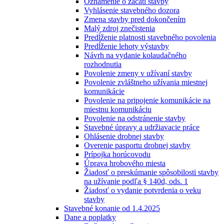
Oznámenie o začatí stavby
Vyhlásenie stavebného dozora
Zmena stavby pred dokončením
Malý zdroj znečistenia
Predĺženie platnosti stavebného povolenia
Predĺženie lehoty výstavby
Návrh na vydanie kolaudačného
rozhodnutia
Povolenie zmeny v užívaní stavby
Povolenie zvláštneho užívania miestnej
komunikácie
Povolenie na pripojenie komunikácie na
miestnu komunikáciu
Povolenie na odstránenie stavby
Stavebné úpravy a udržiavacie práce
Ohlásenie drobnej stavby
Overenie pasportu drobnej stavby
Prípojka horúcovodu
Úprava hrobového miesta
Žiadosť o preskúmanie spôsobilosti stavby
na užívanie podľa § 140d, ods. 1
Žiadosť o vydanie potvrdenia o veku
stavby
Stavebné konanie od 1.4.2025
Dane a poplatky