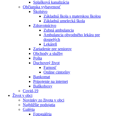
Splašková kanalizácia
Občianska vybavenosť
Školstvo
Základná škola s materskou školou
Základná umelecká škola
Zdravotníctvo
Zubná ambulancia
Ambulancia obvodného lekára pre
dospelých
Lekáreň
Zariadenie pre seniorov
Obchody a služby
Pošta
Duchovný život
Farnosť
Online cintoríny
Bankomat
Pripojenie na internet
Balíkoboxy
Covid-19
Život v obci
Novinky zo života v obci
Najbližšie podujatia
Galéria
Fotogaléria