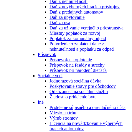
Daň z nehnuteľnosti
Daň z nevýherných hracích prístrojov
Daň z predajných automatov
Daň za ubytovanie
Daň za psa
Daň za užívanie verejného priestranstva
Miestny poplatok za rozvoj
Poplatok za komunálny odpad
Potvrdenie o zaplatení dane z
nehnuteľnosti a poplatku za odpad
Príspevok
Príspevok na oplotenie
Príspevok na fasády a strechy
Príspevok pri narodení dieťaťa
Sociálne veci
Jednorázová sociálna dávka
Poskytovanie stravy pre dôchodcov
Odkázanosť na sociálnu službu
Žiadosť o pridelenie bytu
Iné
Pridelenie súpisného a orientačného čísla
Miesto na trhu
Výrub stromov
Licencia na prevádzkovanie výherných
hracích automatov