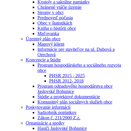
Kostoly a sakrálne pamiatky
Chránené vtáčie územie
Stromy v obci
Predpoveď počasia
Obec v štatistikách
Kniha o histórii obce
Maľovanka
Územný plán obce
Mapový klient
Informácie pre staviteľov na ul. Dubová a
Orechová
Koncepcie a štúdie
Program hospodárskeho a sociálneho rozvoja
obce
PHSR 2015 - 2025
PHSR 2012- 2018
Program odpadového hospodárstva obce
Jaslovské Bohunice
Štúdie a projektové dokumentácie
Komunitný plán sociálnych služieb obce
Poskytovanie informácií
Sadzobník poplatkov
Zákon č. 211⁄2000 Z.z.
Organizácie a spolky
Hasiči Jaslovské Bohunice