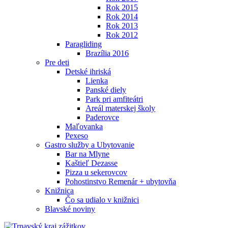
Rok 2015
Rok 2014
Rok 2013
Rok 2012
Paragliding
Brazília 2016
Pre deti
Detské ihriská
Lienka
Panské diely
Park pri amfiteátri
Areál materskej školy
Paderovce
Maľovanka
Pexeso
Gastro služby a Ubytovanie
Bar na Mlyne
Kaštieľ Dezasse
Pizza u sekerovcov
Pohostinstvo Remenár + ubytovňa
Knižnica
Čo sa udialo v knižnici
Blavské noviny