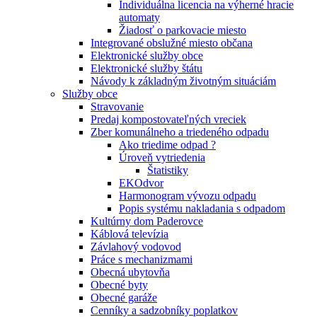
Individuálna licencia na výherné hracie
automaty
Žiadosť o parkovacie miesto
Integrované obslužné miesto občana
Elektronické služby obce
Elektronické služby štátu
Návody k základným životným situáciám
Služby obce
Stravovanie
Predaj kompostovateľných vreciek
Zber komunálneho a triedeného odpadu
Ako triedime odpad ?
Úroveň vytriedenia
Štatistiky
EKOdvor
Harmonogram vývozu odpadu
Popis systému nakladania s odpadom
Kultúrny dom Paderovce
Káblová televízia
Závlahový vodovod
Práce s mechanizmami
Obecná ubytovňa
Obecné byty
Obecné garáže
Cenníky a sadzobníky poplatkov