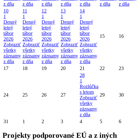
z dňa
z dňa
z dňa
z dňa
z dňa
z dňa
z dňa
10
11
12
13
14
1
1
1
1
1
Denný
Denný
Denný
Denný
Denný
letný
letný
letný
letný
letný
tábor
tábor
tábor
tábor
tábor
15
16
2026
2026
2026
2026
2026
Zobraziť
Zobraziť
Zobraziť
Zobraziť
Zobraziť
všetky
všetky
všetky
všetky
všetky
záznamy
záznamy
záznamy
záznamy
záznamy
z dňa
z dňa
z dňa
z dňa
z dňa
17
18
19
20
21
22
23
28
1
Rozlúčka
s letom
24
25
26
27
29
30
Zobraziť
všetky
záznamy
z dňa
31
1
2
3
4
5
6
Projekty podporované EÚ a z iných