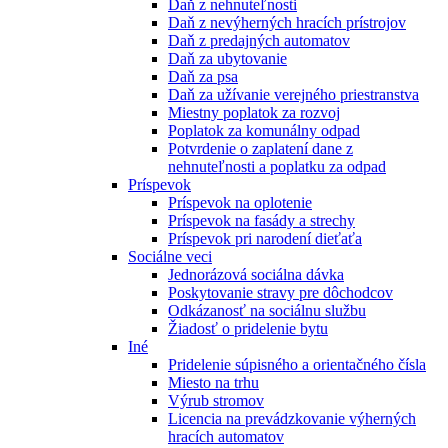
Daň z nehnuteľnosti
Daň z nevýherných hracích prístrojov
Daň z predajných automatov
Daň za ubytovanie
Daň za psa
Daň za užívanie verejného priestranstva
Miestny poplatok za rozvoj
Poplatok za komunálny odpad
Potvrdenie o zaplatení dane z
nehnuteľnosti a poplatku za odpad
Príspevok
Príspevok na oplotenie
Príspevok na fasády a strechy
Príspevok pri narodení dieťaťa
Sociálne veci
Jednorázová sociálna dávka
Poskytovanie stravy pre dôchodcov
Odkázanosť na sociálnu službu
Žiadosť o pridelenie bytu
Iné
Pridelenie súpisného a orientačného čísla
Miesto na trhu
Výrub stromov
Licencia na prevádzkovanie výherných
hracích automatov