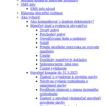
Mobilná aplikácia Jaslovské Bohunice
SMS info
SMS info návod
Hlásenia obecného rozhlasu
Ako vybaviť
Ako komunikovať s úradom elektronicky?
Matričný úrad a evidencia obyvateľov
Trvalý pobyt
Prechodný pobyt
Osvedčovanie listín a podpisov
Sobáš
Prijatie skoršieho priezviska po rozvode
manželov
Úmrtie
Duplikáty matričných dokladov
Splnomocnenie, plná moc
Čestné vyhlásenie
Stavebné konanie do 31.3.2025
Žiadosť o vyjadrenie k projektu stavby
Návrh na vydanie rozhodnutia o
umiestnení stavby
Predĺženie platnosti a zmena územného
rozhodnutia
Žiadosť o stavebné (dodatočné stavebné)
povolenie stavby