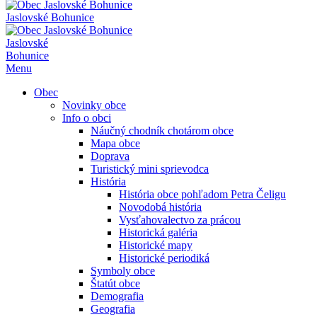
Jaslovské Bohunice
Jaslovské
Bohunice
Menu
Obec
Novinky obce
Info o obci
Náučný chodník chotárom obce
Mapa obce
Doprava
Turistický mini sprievodca
História
História obce pohľadom Petra Čeligu
Novodobá história
Vysťahovalectvo za prácou
Historická galéria
Historické mapy
Historické periodiká
Symboly obce
Štatút obce
Demografia
Geografia