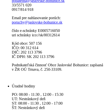
podatelna@jaslovske-bohunice.sk
33/5571 020
0917/814 918
Email pre nahlasovanie porúch:
poruchy@jaslovske-bohunice.sk
číslo e-schránky E0005716050
uri schránky ico://sk/00312614
Kód obce: 507 156
IČO: 00 312 614
DIČ: 202 113 3796
IČ DPH: SK 202 113 3796
Podnikateľská činnosť Obce Jaslovské Bohunice: zapísaná
v ŽR OÚ Trnava, č. 250-33109.
Úradné hodiny
PO: 08:00 - 11:30 , 12:00 - 15:30
UT: Nestránkový deň
ST: 08:00 - 11:30 , 12:00 - 17:00
ŠT: Nestránkový deň