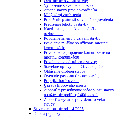
Oznámenie o začatí stavby
Vyhlásenie stavebného dozora
Zmena stavby pred dokončením
Malý zdroj znečistenia
Predĺženie platnosti stavebného povolenia
Predĺženie lehoty výstavby
Návrh na vydanie kolaudačného
rozhodnutia
Povolenie zmeny v užívaní stavby
Povolenie zvláštneho užívania miestnej
komunikácie
Povolenie na pripojenie komunikácie na
miestnu komunikáciu
Povolenie na odstránenie stavby
Stavebné úpravy a udržiavacie práce
Ohlásenie drobnej stavby
Overenie pasportu drobnej stavby
Prípojka horúcovodu
Úprava hrobového miesta
Žiadosť o preskúmanie spôsobilosti stavby
na užívanie podľa § 140d, ods. 1
Žiadosť o vydanie potvrdenia o veku
stavby
Stavebné konanie od 1.4.2025
Dane a poplatky