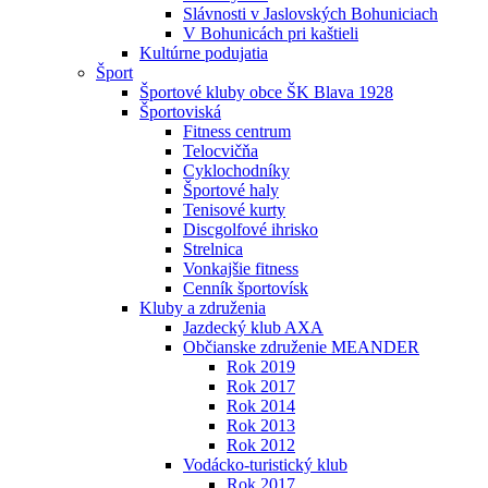
Slávnosti v Jaslovských Bohuniciach
V Bohunicách pri kaštieli
Kultúrne podujatia
Šport
Športové kluby obce ŠK Blava 1928
Športoviská
Fitness centrum
Telocvičňa
Cyklochodníky
Športové haly
Tenisové kurty
Discgolfové ihrisko
Strelnica
Vonkajšie fitness
Cenník športovísk
Kluby a združenia
Jazdecký klub AXA
Občianske združenie MEANDER
Rok 2019
Rok 2017
Rok 2014
Rok 2013
Rok 2012
Vodácko-turistický klub
Rok 2017