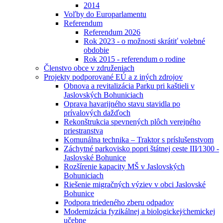
2014
Voľby do Europarlamentu
Referendum
Referendum 2026
Rok 2023 - o možnosti skrátiť volebné
obdobie
Rok 2015 - referendum o rodine
Členstvo obce v združeniach
Projekty podporované EÚ a z iných zdrojov
Obnova a revitalizácia Parku pri kaštieli v
Jaslovských Bohuniciach
Oprava havarijného stavu stavidla po
prívalových dažďoch
Rekonštrukcia spevnených plôch verejného
priestranstva
Komunálna technika – Traktor s príslušenstvom
Záchytné parkovisko popri štátnej ceste III⁄1300 -
Jaslovské Bohunice
Rozšírenie kapacity MŠ v Jaslovských
Bohuniciach
Riešenie migračných výziev v obci Jaslovské
Bohunice
Podpora triedeného zberu odpadov
Modernizácia fyzikálnej a biologickej⁄chemickej
učebne