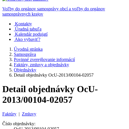
Voľby do orgánov samosprávy obcí a voľby do orgánov
samosprávnych krajov
Kontakty
Úradná tabuľa
Kalendár podujatí
Ako vybaviť?
Úvodná stránka
Samospráva
Povinné zverejňovanie informácií
Faktúry, zmluvy a objednávky
Objednávky
Detail objednávky OcU-2013/00104-02057
Detail objednávky OcU-
2013/00104-02057
Faktúry
|
Zmluvy
Číslo objednávky:
OcU-2013/00104-02057