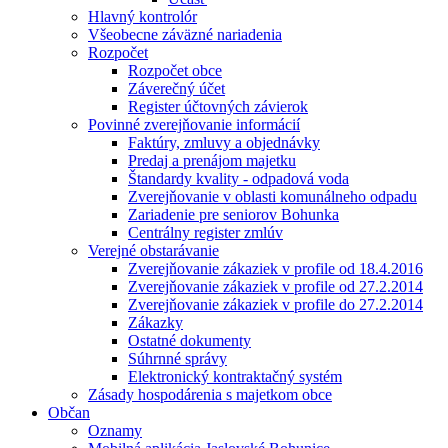
Hlavný kontrolór
Všeobecne záväzné nariadenia
Rozpočet
Rozpočet obce
Záverečný účet
Register účtovných závierok
Povinné zverejňovanie informácií
Faktúry, zmluvy a objednávky
Predaj a prenájom majetku
Štandardy kvality - odpadová voda
Zverejňovanie v oblasti komunálneho odpadu
Zariadenie pre seniorov Bohunka
Centrálny register zmlúv
Verejné obstarávanie
Zverejňovanie zákaziek v profile od 18.4.2016
Zverejňovanie zákaziek v profile od 27.2.2014
Zverejňovanie zákaziek v profile do 27.2.2014
Zákazky
Ostatné dokumenty
Súhrnné správy
Elektronický kontraktačný systém
Zásady hospodárenia s majetkom obce
Občan
Oznamy