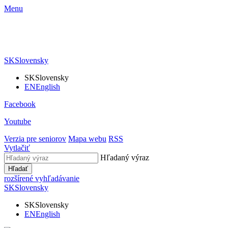
Menu
SK
Slovensky
SK
Slovensky
EN
English
Facebook
Youtube
Verzia pre seniorov
Mapa webu
RSS
Vytlačiť
Hľadaný výraz
Hľadať
rozšírené vyhľadávanie
SK
Slovensky
SK
Slovensky
EN
English