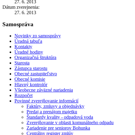
27. 6. 2013
Dátum zverejnenia:
27. 6. 2013
Samospráva
Novinky zo samosprávy
Úradná tabuľa
Kontakty
Úradné hodiny
Organizačná štruktúra
Starosta
Zástupca starostu
Obecné zastupiteľstvo
Obecné komisie
Hlavný kontrolór
Všeobecne záväzné nariadenia
Rozpočet
Povinné zverejňovanie informácií
Faktúry, zmluvy a objednávky
Predaj a prenájom majetku
Štandardy kvality - odpadová voda
Zverejňovanie v oblasti komunálneho odpadu
Zariadenie pre seniorov Bohunka
Centrálny register zmlúv