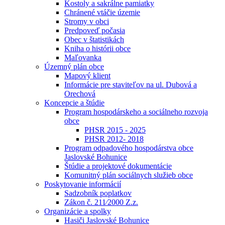
Kostoly a sakrálne pamiatky
Chránené vtáčie územie
Stromy v obci
Predpoveď počasia
Obec v štatistikách
Kniha o histórii obce
Maľovanka
Územný plán obce
Mapový klient
Informácie pre staviteľov na ul. Dubová a
Orechová
Koncepcie a štúdie
Program hospodárskeho a sociálneho rozvoja
obce
PHSR 2015 - 2025
PHSR 2012- 2018
Program odpadového hospodárstva obce
Jaslovské Bohunice
Štúdie a projektové dokumentácie
Komunitný plán sociálnych služieb obce
Poskytovanie informácií
Sadzobník poplatkov
Zákon č. 211⁄2000 Z.z.
Organizácie a spolky
Hasiči Jaslovské Bohunice