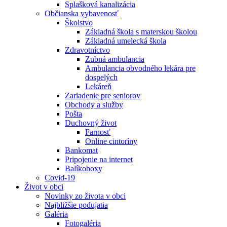
Splašková kanalizácia
Občianska vybavenosť
Školstvo
Základná škola s materskou školou
Základná umelecká škola
Zdravotníctvo
Zubná ambulancia
Ambulancia obvodného lekára pre
dospelých
Lekáreň
Zariadenie pre seniorov
Obchody a služby
Pošta
Duchovný život
Farnosť
Online cintoríny
Bankomat
Pripojenie na internet
Balíkoboxy
Covid-19
Život v obci
Novinky zo života v obci
Najbližšie podujatia
Galéria
Fotogaléria