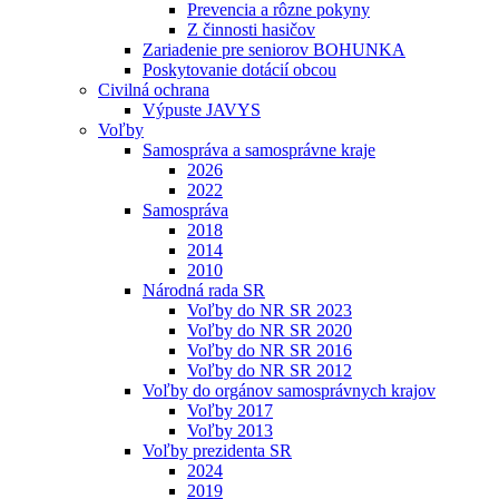
Prevencia a rôzne pokyny
Z činnosti hasičov
Zariadenie pre seniorov BOHUNKA
Poskytovanie dotácií obcou
Civilná ochrana
Výpuste JAVYS
Voľby
Samospráva a samosprávne kraje
2026
2022
Samospráva
2018
2014
2010
Národná rada SR
Voľby do NR SR 2023
Voľby do NR SR 2020
Voľby do NR SR 2016
Voľby do NR SR 2012
Voľby do orgánov samosprávnych krajov
Voľby 2017
Voľby 2013
Voľby prezidenta SR
2024
2019