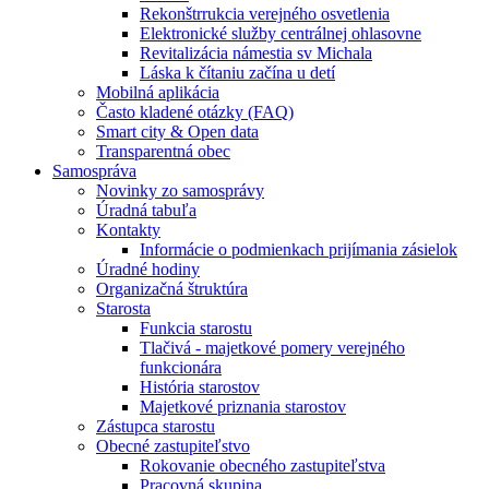
Rekonštrrukcia verejného osvetlenia
Elektronické služby centrálnej ohlasovne
Revitalizácia námestia sv Michala
Láska k čítaniu začína u detí
Mobilná aplikácia
Často kladené otázky (FAQ)
Smart city & Open data
Transparentná obec
Samospráva
Novinky zo samosprávy
Úradná tabuľa
Kontakty
Informácie o podmienkach prijímania zásielok
Úradné hodiny
Organizačná štruktúra
Starosta
Funkcia starostu
Tlačivá - majetkové pomery verejného
funkcionára
História starostov
Majetkové priznania starostov
Zástupca starostu
Obecné zastupiteľstvo
Rokovanie obecného zastupiteľstva
Pracovná skupina