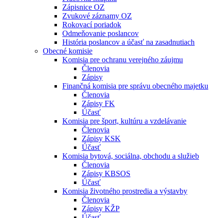
Zápisnice OZ
Zvukové záznamy OZ
Rokovací poriadok
Odmeňovanie poslancov
História poslancov a účasť na zasadnutiach
Obecné komisie
Komisia pre ochranu verejného záujmu
Členovia
Zápisy
Finančná komisia pre správu obecného majetku
Členovia
Zápisy FK
Účasť
Komisia pre šport, kultúru a vzdelávanie
Členovia
Zápisy KSK
Účasť
Komisia bytová, sociálna, obchodu a služieb
Členovia
Zápisy KBSOS
Účasť
Komisia životného prostredia a výstavby
Členovia
Zápisy KŽP
Účasť