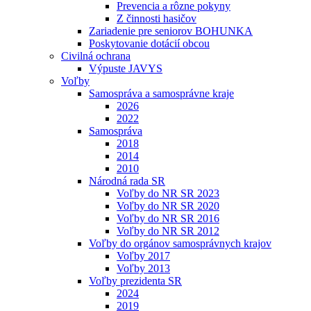
Prevencia a rôzne pokyny
Z činnosti hasičov
Zariadenie pre seniorov BOHUNKA
Poskytovanie dotácií obcou
Civilná ochrana
Výpuste JAVYS
Voľby
Samospráva a samosprávne kraje
2026
2022
Samospráva
2018
2014
2010
Národná rada SR
Voľby do NR SR 2023
Voľby do NR SR 2020
Voľby do NR SR 2016
Voľby do NR SR 2012
Voľby do orgánov samosprávnych krajov
Voľby 2017
Voľby 2013
Voľby prezidenta SR
2024
2019