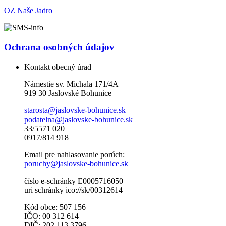
OZ Naše Jadro
Ochrana osobných údajov
Kontakt obecný úrad
Námestie sv. Michala 171/4A
919 30 Jaslovské Bohunice
starosta@jaslovske-bohunice.sk
podatelna@jaslovske-bohunice.sk
33/5571 020
0917/814 918
Email pre nahlasovanie porúch:
poruchy@jaslovske-bohunice.sk
číslo e-schránky E0005716050
uri schránky ico://sk/00312614
Kód obce: 507 156
IČO: 00 312 614
DIČ: 202 113 3796