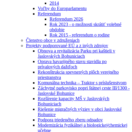
2014
Voľby do Europarlamentu
Referendum
Referendum 2026
Rok 2023 - o možnosti skrátiť volebné
obdobie
Rok 2015 - referendum o rodine
Členstvo obce v združeniach
Projekty podporované EÚ a z iných zdrojov
Obnova a revitalizácia Parku pri kaštieli v
Jaslovských Bohuniciach
Oprava havarijného stavu stavidla po
prívalových dažďoch
Rekonštrukcia spevnených plôch verejného
priestranstva
Komunálna technika – Traktor s príslušenstvom
Záchytné parkovisko popri štátnej ceste III⁄1300 -
Jaslovské Bohunice
Rozšírenie kapacity MŠ v Jaslovských
Bohuniciach
Riešenie migračných výziev v obci Jaslovské
Bohunice
Podpora triedeného zberu odpadov
Modernizácia fyzikálnej a biologickej⁄chemickej
učebne