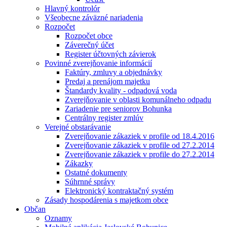
Hlavný kontrolór
Všeobecne záväzné nariadenia
Rozpočet
Rozpočet obce
Záverečný účet
Register účtovných závierok
Povinné zverejňovanie informácií
Faktúry, zmluvy a objednávky
Predaj a prenájom majetku
Štandardy kvality - odpadová voda
Zverejňovanie v oblasti komunálneho odpadu
Zariadenie pre seniorov Bohunka
Centrálny register zmlúv
Verejné obstarávanie
Zverejňovanie zákaziek v profile od 18.4.2016
Zverejňovanie zákaziek v profile od 27.2.2014
Zverejňovanie zákaziek v profile do 27.2.2014
Zákazky
Ostatné dokumenty
Súhrnné správy
Elektronický kontraktačný systém
Zásady hospodárenia s majetkom obce
Občan
Oznamy