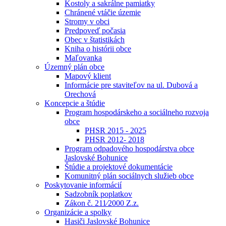
Kostoly a sakrálne pamiatky
Chránené vtáčie územie
Stromy v obci
Predpoveď počasia
Obec v štatistikách
Kniha o histórii obce
Maľovanka
Územný plán obce
Mapový klient
Informácie pre staviteľov na ul. Dubová a
Orechová
Koncepcie a štúdie
Program hospodárskeho a sociálneho rozvoja
obce
PHSR 2015 - 2025
PHSR 2012- 2018
Program odpadového hospodárstva obce
Jaslovské Bohunice
Štúdie a projektové dokumentácie
Komunitný plán sociálnych služieb obce
Poskytovanie informácií
Sadzobník poplatkov
Zákon č. 211⁄2000 Z.z.
Organizácie a spolky
Hasiči Jaslovské Bohunice