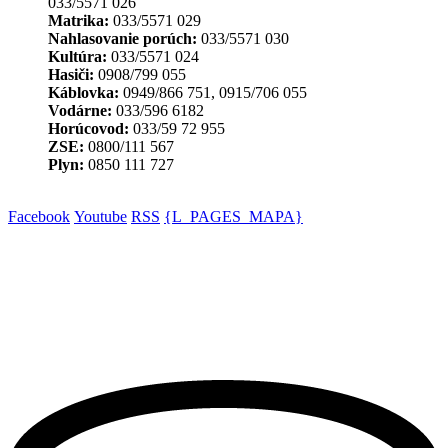
033/5571 026
Matrika:
033/5571 029
Nahlasovanie porúch:
033/5571 030
Kultúra:
033/5571 024
Hasiči:
0908/799 055
Káblovka:
0949/866 751, 0915/706 055
Vodárne:
033/596 6182
Horúcovod:
033/59 72 955
ZSE:
0800/111 567
Plyn:
0850 111 727
Facebook
Youtube
RSS
{L_PAGES_MAPA}