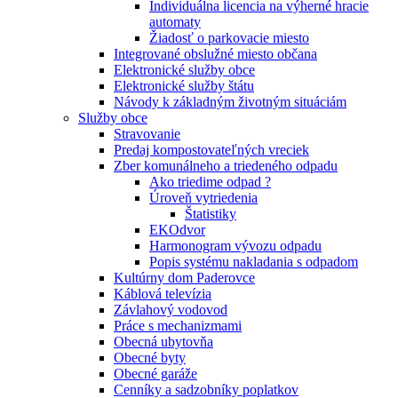
Individuálna licencia na výherné hracie
automaty
Žiadosť o parkovacie miesto
Integrované obslužné miesto občana
Elektronické služby obce
Elektronické služby štátu
Návody k základným životným situáciám
Služby obce
Stravovanie
Predaj kompostovateľných vreciek
Zber komunálneho a triedeného odpadu
Ako triedime odpad ?
Úroveň vytriedenia
Štatistiky
EKOdvor
Harmonogram vývozu odpadu
Popis systému nakladania s odpadom
Kultúrny dom Paderovce
Káblová televízia
Závlahový vodovod
Práce s mechanizmami
Obecná ubytovňa
Obecné byty
Obecné garáže
Cenníky a sadzobníky poplatkov