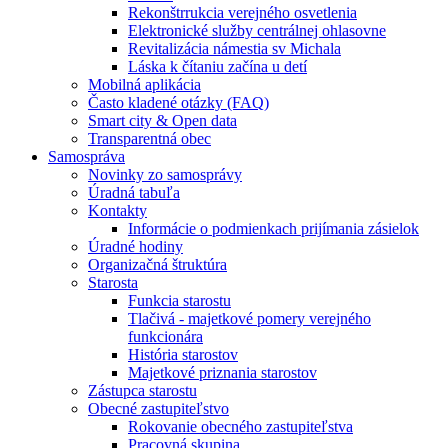
Rekonštrrukcia verejného osvetlenia
Elektronické služby centrálnej ohlasovne
Revitalizácia námestia sv Michala
Láska k čítaniu začína u detí
Mobilná aplikácia
Často kladené otázky (FAQ)
Smart city & Open data
Transparentná obec
Samospráva
Novinky zo samosprávy
Úradná tabuľa
Kontakty
Informácie o podmienkach prijímania zásielok
Úradné hodiny
Organizačná štruktúra
Starosta
Funkcia starostu
Tlačivá - majetkové pomery verejného
funkcionára
História starostov
Majetkové priznania starostov
Zástupca starostu
Obecné zastupiteľstvo
Rokovanie obecného zastupiteľstva
Pracovná skupina