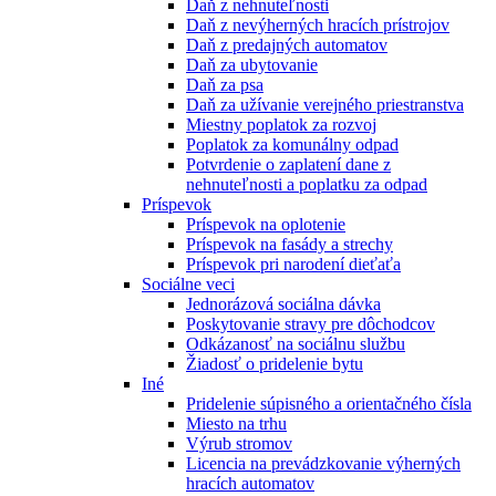
Daň z nehnuteľnosti
Daň z nevýherných hracích prístrojov
Daň z predajných automatov
Daň za ubytovanie
Daň za psa
Daň za užívanie verejného priestranstva
Miestny poplatok za rozvoj
Poplatok za komunálny odpad
Potvrdenie o zaplatení dane z
nehnuteľnosti a poplatku za odpad
Príspevok
Príspevok na oplotenie
Príspevok na fasády a strechy
Príspevok pri narodení dieťaťa
Sociálne veci
Jednorázová sociálna dávka
Poskytovanie stravy pre dôchodcov
Odkázanosť na sociálnu službu
Žiadosť o pridelenie bytu
Iné
Pridelenie súpisného a orientačného čísla
Miesto na trhu
Výrub stromov
Licencia na prevádzkovanie výherných
hracích automatov