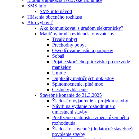
Mobilná aplikácia Jaslovské Bohunice
SMS info
SMS info návod
Hlásenia obecného rozhlasu
Ako vybaviť
Ako komunikovať s úradom elektronicky?
Matričný úrad a evidencia obyvateľov
Trvalý pobyt
Prechodný pobyt
Osvedčovanie listín a podpisov
Sobáš
Prijatie skoršieho priezviska po rozvode
manželov
Úmrtie
Duplikáty matričných dokladov
Splnomocnenie, plná moc
Čestné vyhlásenie
Stavebné konanie do 31.3.2025
Žiadosť o vyjadrenie k projektu stavby
Návrh na vydanie rozhodnutia o
umiestnení stavby
Predĺženie platnosti a zmena územného
rozhodnutia
Žiadosť o stavebné (dodatočné stavebné)
povolenie stavby