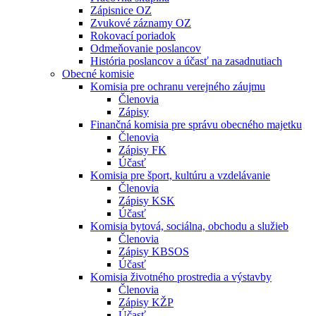
Zápisnice OZ
Zvukové záznamy OZ
Rokovací poriadok
Odmeňovanie poslancov
História poslancov a účasť na zasadnutiach
Obecné komisie
Komisia pre ochranu verejného záujmu
Členovia
Zápisy
Finančná komisia pre správu obecného majetku
Členovia
Zápisy FK
Účasť
Komisia pre šport, kultúru a vzdelávanie
Členovia
Zápisy KSK
Účasť
Komisia bytová, sociálna, obchodu a služieb
Členovia
Zápisy KBSOS
Účasť
Komisia životného prostredia a výstavby
Členovia
Zápisy KŽP
Účasť