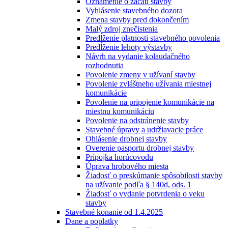
Oznámenie o začatí stavby
Vyhlásenie stavebného dozora
Zmena stavby pred dokončením
Malý zdroj znečistenia
Predĺženie platnosti stavebného povolenia
Predĺženie lehoty výstavby
Návrh na vydanie kolaudačného
rozhodnutia
Povolenie zmeny v užívaní stavby
Povolenie zvláštneho užívania miestnej
komunikácie
Povolenie na pripojenie komunikácie na
miestnu komunikáciu
Povolenie na odstránenie stavby
Stavebné úpravy a udržiavacie práce
Ohlásenie drobnej stavby
Overenie pasportu drobnej stavby
Prípojka horúcovodu
Úprava hrobového miesta
Žiadosť o preskúmanie spôsobilosti stavby
na užívanie podľa § 140d, ods. 1
Žiadosť o vydanie potvrdenia o veku
stavby
Stavebné konanie od 1.4.2025
Dane a poplatky