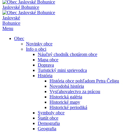
Jaslovské Bohunice
Jaslovské
Bohunice
Menu
Obec
Novinky obce
Info o obci
Náučný chodník chotárom obce
Mapa obce
Doprava
Turistický mini sprievodca
História
História obce pohľadom Petra Čeligu
Novodobá história
Vysťahovalectvo za prácou
Historická galéria
Historické mapy
Historické periodiká
Symboly obce
Štatút obce
Demografia
Geografia