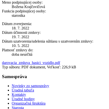
Meno podpisujúcej osoby:
Božena Krajčovičová
Funkcia podpisujúcej osoby:
starostka
Dátum zverejnenia:
18. 7. 2022
Dátum účinnosti zmluvy:
19. 7. 2022
Dátum uzatvorenia/udelenia súhlasu s uzatvorením zmluvy:
10. 5. 2022
Platnosť zmluvy do:
doba neurčitá
darovacia_zmluva_hasici_vozidlo.pdf
Typ súboru: PDF dokument, Veľkosť: 226,9 kB
Samospráva
Novinky zo samosprávy
Úradná tabuľa
Kontakty
Úradné hodiny
Organizačná štruktúra
Starosta