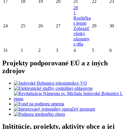
17
18
19
20
21
22
23
28
1
Rozlúčka
s letom
24
25
26
27
29
30
Zobraziť
všetky
záznamy
z dňa
31
1
2
3
4
5
6
Projekty podporované EÚ a z iných
zdrojov
Inštitúcie, projekty, aktivity obce a jej