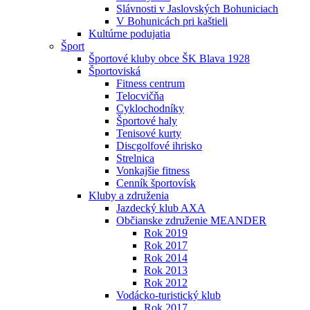
Slávnosti v Jaslovských Bohuniciach
V Bohunicách pri kaštieli
Kultúrne podujatia
Šport
Športové kluby obce ŠK Blava 1928
Športoviská
Fitness centrum
Telocvičňa
Cyklochodníky
Športové haly
Tenisové kurty
Discgolfové ihrisko
Strelnica
Vonkajšie fitness
Cenník športovísk
Kluby a združenia
Jazdecký klub AXA
Občianske združenie MEANDER
Rok 2019
Rok 2017
Rok 2014
Rok 2013
Rok 2012
Vodácko-turistický klub
Rok 2017