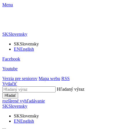
Menu
SK
Slovensky
SK
Slovensky
EN
English
Facebook
Youtube
Verzia pre seniorov
Mapa webu
RSS
Vytlačiť
Hľadaný výraz
Hľadať
rozšírené vyhľadávanie
SK
Slovensky
SK
Slovensky
EN
English