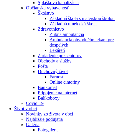
Splašková kanalizácia
Občianska vybavenosť
Školstvo
Základná škola s materskou školou
Základná umelecká škola
Zdravotníctvo
Zubná ambulancia
Ambulancia obvodného lekára pre
dospelých
Lekáreň
Zariadenie pre seniorov
Obchody a služby
Pošta
Duchovný život
Farnosť
Online cintoríny
Bankomat
Pripojenie na internet
Balíkoboxy
Covid-19
Život v obci
Novinky zo života v obci
Najbližšie podujatia
Galéria
Fotogaléria