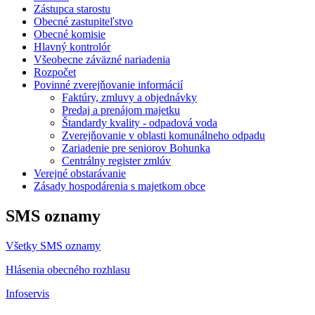
Zástupca starostu
Obecné zastupiteľstvo
Obecné komisie
Hlavný kontrolór
Všeobecne záväzné nariadenia
Rozpočet
Povinné zverejňovanie informácií
Faktúry, zmluvy a objednávky
Predaj a prenájom majetku
Štandardy kvality - odpadová voda
Zverejňovanie v oblasti komunálneho odpadu
Zariadenie pre seniorov Bohunka
Centrálny register zmlúv
Verejné obstarávanie
Zásady hospodárenia s majetkom obce
SMS oznamy
Všetky SMS oznamy
Hlásenia obecného rozhlasu
Infoservis