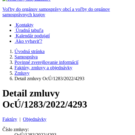
Voľby do orgánov samosprávy obcí a voľby do orgánov
samosprávnych krajov
Kontakty
Úradná tabuľa
Kalendár podujatí
Ako vybaviť?
Úvodná stránka
Samospráva
Povinné zverejňovanie informácií
Faktúry, zmluvy a objednávky
Zmluvy
Detail zmluvy OcÚ/1283/2022/4293
Detail zmluvy
OcÚ/1283/2022/4293
Faktúry
|
Objednávky
Číslo zmluvy:
OcÚ/1283/2022/4293