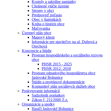
Kostoly a sakrálne pamiatky
Chránené vtáčie územie
Stromy v obci
Predpoveď počasia
Obec v štatistikách
Kniha o histórii obce
Maľovanka
Územný plán obce
Mapový klient
Informácie pre staviteľov na ul. Dubová a
Orechová
Koncepcie a štúdie
Program hospodárskeho a sociálneho rozvoja
obce
PHSR 2015 - 2025
PHSR 2012- 2018
Program odpadového hospodárstva obce
Jaslovské Bohunice
Štúdie a projektové dokumentácie
Komunitný plán sociálnych služieb obce
Poskytovanie informácií
Sadzobník poplatkov
Zákon č. 211⁄2000 Z.z.
Organizácie a spolky
Hasiči Jaslovské Bohunice