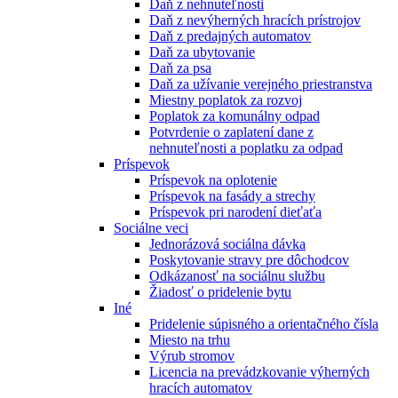
Daň z nehnuteľnosti
Daň z nevýherných hracích prístrojov
Daň z predajných automatov
Daň za ubytovanie
Daň za psa
Daň za užívanie verejného priestranstva
Miestny poplatok za rozvoj
Poplatok za komunálny odpad
Potvrdenie o zaplatení dane z
nehnuteľnosti a poplatku za odpad
Príspevok
Príspevok na oplotenie
Príspevok na fasády a strechy
Príspevok pri narodení dieťaťa
Sociálne veci
Jednorázová sociálna dávka
Poskytovanie stravy pre dôchodcov
Odkázanosť na sociálnu službu
Žiadosť o pridelenie bytu
Iné
Pridelenie súpisného a orientačného čísla
Miesto na trhu
Výrub stromov
Licencia na prevádzkovanie výherných
hracích automatov