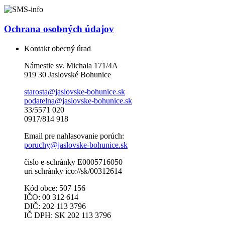
Ochrana osobných údajov
Kontakt obecný úrad
Námestie sv. Michala 171/4A
919 30 Jaslovské Bohunice
starosta@jaslovske-bohunice.sk
podatelna@jaslovske-bohunice.sk
33/5571 020
0917/814 918
Email pre nahlasovanie porúch:
poruchy@jaslovske-bohunice.sk
číslo e-schránky E0005716050
uri schránky ico://sk/00312614
Kód obce: 507 156
IČO: 00 312 614
DIČ: 202 113 3796
IČ DPH: SK 202 113 3796