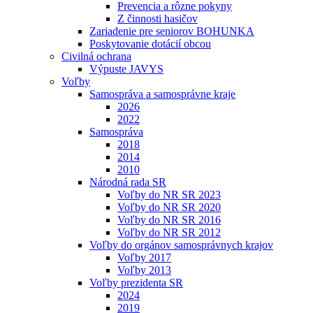
Prevencia a rôzne pokyny
Z činnosti hasičov
Zariadenie pre seniorov BOHUNKA
Poskytovanie dotácií obcou
Civilná ochrana
Výpuste JAVYS
Voľby
Samospráva a samosprávne kraje
2026
2022
Samospráva
2018
2014
2010
Národná rada SR
Voľby do NR SR 2023
Voľby do NR SR 2020
Voľby do NR SR 2016
Voľby do NR SR 2012
Voľby do orgánov samosprávnych krajov
Voľby 2017
Voľby 2013
Voľby prezidenta SR
2024
2019