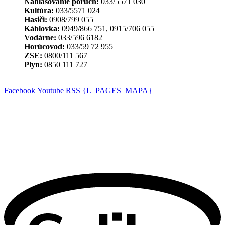
Nahlasovanie porúch:
033/5571 030
Kultúra:
033/5571 024
Hasiči:
0908/799 055
Káblovka:
0949/866 751, 0915/706 055
Vodárne:
033/596 6182
Horúcovod:
033/59 72 955
ZSE:
0800/111 567
Plyn:
0850 111 727
Facebook
Youtube
RSS
{L_PAGES_MAPA}