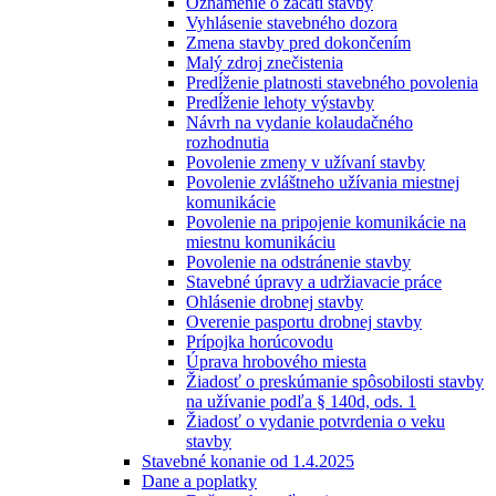
Oznámenie o začatí stavby
Vyhlásenie stavebného dozora
Zmena stavby pred dokončením
Malý zdroj znečistenia
Predĺženie platnosti stavebného povolenia
Predĺženie lehoty výstavby
Návrh na vydanie kolaudačného
rozhodnutia
Povolenie zmeny v užívaní stavby
Povolenie zvláštneho užívania miestnej
komunikácie
Povolenie na pripojenie komunikácie na
miestnu komunikáciu
Povolenie na odstránenie stavby
Stavebné úpravy a udržiavacie práce
Ohlásenie drobnej stavby
Overenie pasportu drobnej stavby
Prípojka horúcovodu
Úprava hrobového miesta
Žiadosť o preskúmanie spôsobilosti stavby
na užívanie podľa § 140d, ods. 1
Žiadosť o vydanie potvrdenia o veku
stavby
Stavebné konanie od 1.4.2025
Dane a poplatky