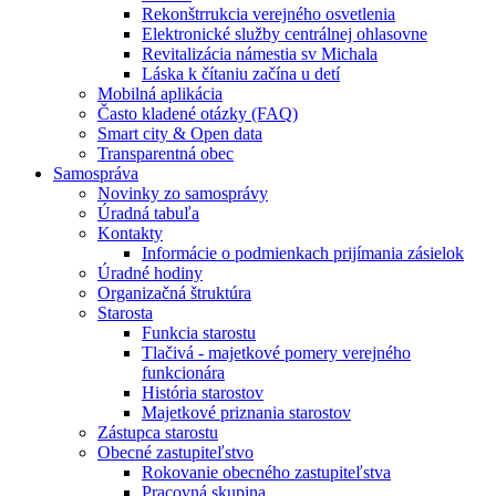
Rekonštrrukcia verejného osvetlenia
Elektronické služby centrálnej ohlasovne
Revitalizácia námestia sv Michala
Láska k čítaniu začína u detí
Mobilná aplikácia
Často kladené otázky (FAQ)
Smart city & Open data
Transparentná obec
Samospráva
Novinky zo samosprávy
Úradná tabuľa
Kontakty
Informácie o podmienkach prijímania zásielok
Úradné hodiny
Organizačná štruktúra
Starosta
Funkcia starostu
Tlačivá - majetkové pomery verejného
funkcionára
História starostov
Majetkové priznania starostov
Zástupca starostu
Obecné zastupiteľstvo
Rokovanie obecného zastupiteľstva
Pracovná skupina