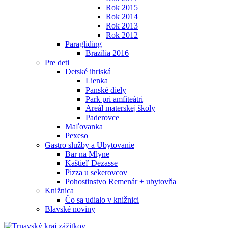
Rok 2015
Rok 2014
Rok 2013
Rok 2012
Paragliding
Brazília 2016
Pre deti
Detské ihriská
Lienka
Panské diely
Park pri amfiteátri
Areál materskej školy
Paderovce
Maľovanka
Pexeso
Gastro služby a Ubytovanie
Bar na Mlyne
Kaštieľ Dezasse
Pizza u sekerovcov
Pohostinstvo Remenár + ubytovňa
Knižnica
Čo sa udialo v knižnici
Blavské noviny