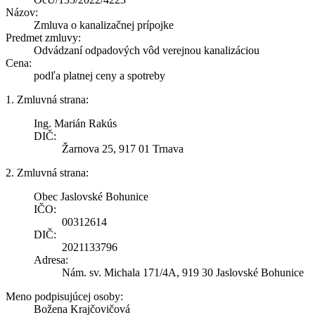
Názov:
Zmluva o kanalizačnej prípojke
Predmet zmluvy:
Odvádzaní odpadových vôd verejnou kanalizáciou
Cena:
podľa platnej ceny a spotreby
1. Zmluvná strana:
Ing. Marián Rakús
DIČ:
Žarnova 25, 917 01 Trnava
2. Zmluvná strana:
Obec Jaslovské Bohunice
IČO:
00312614
DIČ:
2021133796
Adresa:
Nám. sv. Michala 171/4A, 919 30 Jaslovské Bohunice
Meno podpisujúcej osoby:
Božena Krajčovičová