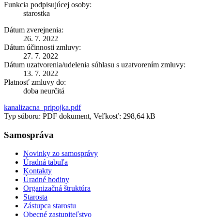
Funkcia podpisujúcej osoby:
starostka
Dátum zverejnenia:
26. 7. 2022
Dátum účinnosti zmluvy:
27. 7. 2022
Dátum uzatvorenia/udelenia súhlasu s uzatvorením zmluvy:
13. 7. 2022
Platnosť zmluvy do:
doba neurčitá
kanalizacna_pripojka.pdf
Typ súboru: PDF dokument, Veľkosť: 298,64 kB
Samospráva
Novinky zo samosprávy
Úradná tabuľa
Kontakty
Úradné hodiny
Organizačná štruktúra
Starosta
Zástupca starostu
Obecné zastupiteľstvo