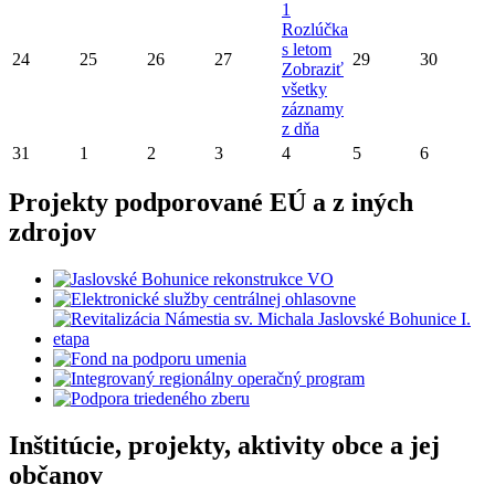
1
Rozlúčka
s letom
24
25
26
27
29
30
Zobraziť
všetky
záznamy
z dňa
31
1
2
3
4
5
6
Projekty podporované EÚ a z iných
zdrojov
Inštitúcie, projekty, aktivity obce a jej
občanov