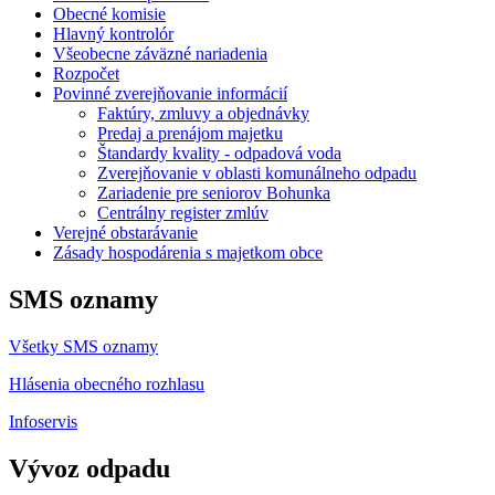
Obecné komisie
Hlavný kontrolór
Všeobecne záväzné nariadenia
Rozpočet
Povinné zverejňovanie informácií
Faktúry, zmluvy a objednávky
Predaj a prenájom majetku
Štandardy kvality - odpadová voda
Zverejňovanie v oblasti komunálneho odpadu
Zariadenie pre seniorov Bohunka
Centrálny register zmlúv
Verejné obstarávanie
Zásady hospodárenia s majetkom obce
SMS oznamy
Všetky SMS oznamy
Hlásenia obecného rozhlasu
Infoservis
Vývoz odpadu