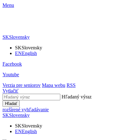
Menu
SK
Slovensky
SK
Slovensky
EN
English
Facebook
Youtube
Verzia pre seniorov
Mapa webu
RSS
Vytlačiť
Hľadaný výraz
Hľadať
rozšírené vyhľadávanie
SK
Slovensky
SK
Slovensky
EN
English