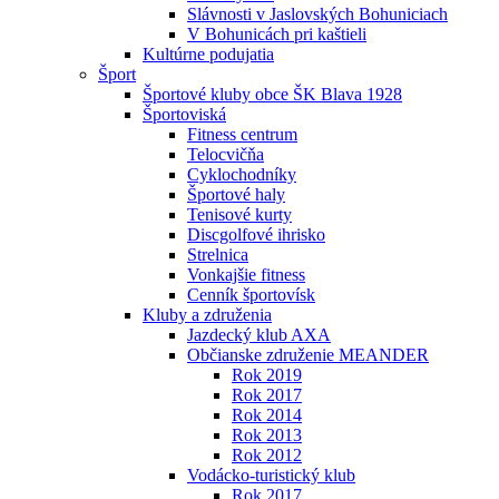
Slávnosti v Jaslovských Bohuniciach
V Bohunicách pri kaštieli
Kultúrne podujatia
Šport
Športové kluby obce ŠK Blava 1928
Športoviská
Fitness centrum
Telocvičňa
Cyklochodníky
Športové haly
Tenisové kurty
Discgolfové ihrisko
Strelnica
Vonkajšie fitness
Cenník športovísk
Kluby a združenia
Jazdecký klub AXA
Občianske združenie MEANDER
Rok 2019
Rok 2017
Rok 2014
Rok 2013
Rok 2012
Vodácko-turistický klub
Rok 2017