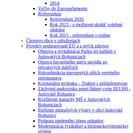
2014
Voľby do Europarlamentu
Referendum
Referendum 2026
Rok 2023 - o možnosti skrátiť volebné
obdobie
Rok 2015 - referendum o rodine
Členstvo obce v združeniach
Projekty podporované EÚ a z iných zdrojov
Obnova a revitalizácia Parku pri kaštieli v
Jaslovských Bohuniciach
Oprava havarijného stavu stavidla po
prívalových dažďoch
Rekonštrukcia spevnených plôch verejného
priestranstva
Komunálna technika – Traktor s príslušenstvom
Záchytné parkovisko popri štátnej ceste III⁄1300 -
Jaslovské Bohunice
Rozšírenie kapacity MŠ v Jaslovských
Bohuniciach
Riešenie migračných výziev v obci Jaslovské
Bohunice
Podpora triedeného zberu odpadov
Modernizácia fyzikálnej a biologickej⁄chemickej
učebne