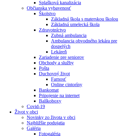
Splašková kanalizácia
Občianska vybavenosť
Školstvo
Základná škola s materskou školou
Základná umelecká škola
Zdravotníctvo
Zubná ambulancia
Ambulancia obvodného lekára pre
dospelých
Lekáreň
Zariadenie pre seniorov
Obchody a služby
Pošta
Duchovný život
Farnosť
Online cintoríny
Bankomat
Pripojenie na internet
Balíkoboxy
Covid-19
Život v obci
Novinky zo života v obci
Najbližšie podujatia
Galéria
Fotogaléria