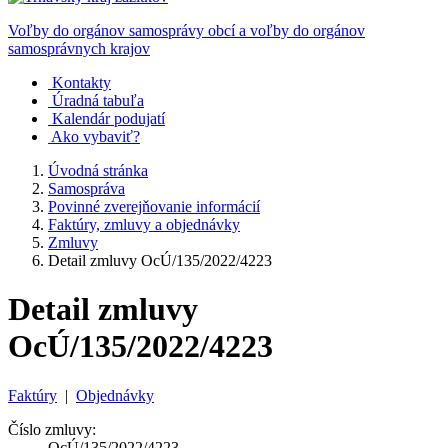
Voľby do orgánov samosprávy obcí a voľby do orgánov
samosprávnych krajov
Kontakty
Úradná tabuľa
Kalendár podujatí
Ako vybaviť?
Úvodná stránka
Samospráva
Povinné zverejňovanie informácií
Faktúry, zmluvy a objednávky
Zmluvy
Detail zmluvy OcÚ/135/2022/4223
Detail zmluvy
OcÚ/135/2022/4223
Faktúry
|
Objednávky
Číslo zmluvy:
OcÚ/135/2022/4223