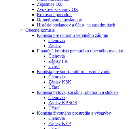
Zápisnice OZ
Zvukové záznamy OZ
Rokovací poriadok
Odmeňovanie poslancov
História poslancov a účasť na zasadnutiach
Obecné komisie
Komisia pre ochranu verejného záujmu
Členovia
Zápisy
Finančná komisia pre správu obecného majetku
Členovia
Zápisy FK
Účasť
Komisia pre šport, kultúru a vzdelávanie
Členovia
Zápisy KSK
Účasť
Komisia bytová, sociálna, obchodu a služieb
Členovia
Zápisy KBSOS
Účasť
Komisia životného prostredia a výstavby
Členovia
Zápisy KŽP
Účasť