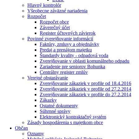
Hlavný kontrolór
Všeobecne záväzné nariadenia
Rozpočet
Rozpočet obce
Záverečný účet
Register účtovných závierok
Povinné zverejňovanie informácií
Faktúry, zmluvy a objednávky
Predaj a prenájom majetku
Štandardy kvality - odpadová voda
Zverejňovanie v oblasti komunálneho odpadu
Zariadenie pre seniorov Bohunka
Centrálny register zmlúv
Verejné obstarávanie
Zverejňovanie zákaziek v profile od 18.4.2016
Zverejňovanie zákaziek v profile od 27.2.2014
Zverejňovanie zákaziek v profile do 27.2.2014
Zákazky
Ostatné dokumenty
Súhrnné správy
Elektronický kontraktačný systém
Zásady hospodárenia s majetkom obce
Občan
Oznamy