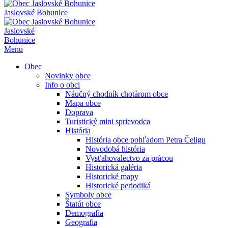
Jaslovské Bohunice
Jaslovské
Bohunice
Menu
Obec
Novinky obce
Info o obci
Náučný chodník chotárom obce
Mapa obce
Doprava
Turistický mini sprievodca
História
História obce pohľadom Petra Čeligu
Novodobá história
Vysťahovalectvo za prácou
Historická galéria
Historické mapy
Historické periodiká
Symboly obce
Štatút obce
Demografia
Geografia