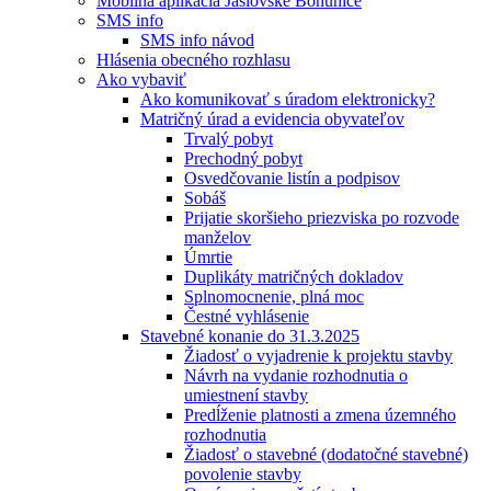
Mobilná aplikácia Jaslovské Bohunice
SMS info
SMS info návod
Hlásenia obecného rozhlasu
Ako vybaviť
Ako komunikovať s úradom elektronicky?
Matričný úrad a evidencia obyvateľov
Trvalý pobyt
Prechodný pobyt
Osvedčovanie listín a podpisov
Sobáš
Prijatie skoršieho priezviska po rozvode
manželov
Úmrtie
Duplikáty matričných dokladov
Splnomocnenie, plná moc
Čestné vyhlásenie
Stavebné konanie do 31.3.2025
Žiadosť o vyjadrenie k projektu stavby
Návrh na vydanie rozhodnutia o
umiestnení stavby
Predĺženie platnosti a zmena územného
rozhodnutia
Žiadosť o stavebné (dodatočné stavebné)
povolenie stavby