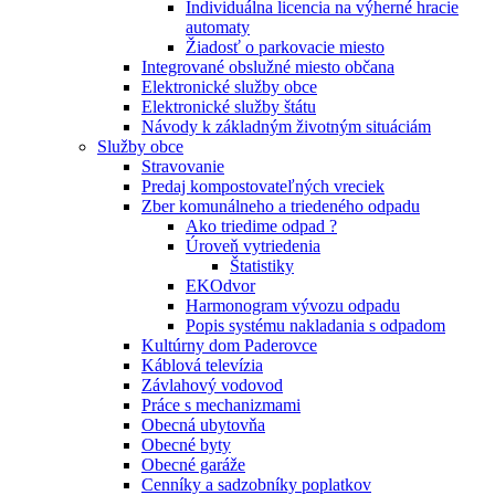
Individuálna licencia na výherné hracie
automaty
Žiadosť o parkovacie miesto
Integrované obslužné miesto občana
Elektronické služby obce
Elektronické služby štátu
Návody k základným životným situáciám
Služby obce
Stravovanie
Predaj kompostovateľných vreciek
Zber komunálneho a triedeného odpadu
Ako triedime odpad ?
Úroveň vytriedenia
Štatistiky
EKOdvor
Harmonogram vývozu odpadu
Popis systému nakladania s odpadom
Kultúrny dom Paderovce
Káblová televízia
Závlahový vodovod
Práce s mechanizmami
Obecná ubytovňa
Obecné byty
Obecné garáže
Cenníky a sadzobníky poplatkov