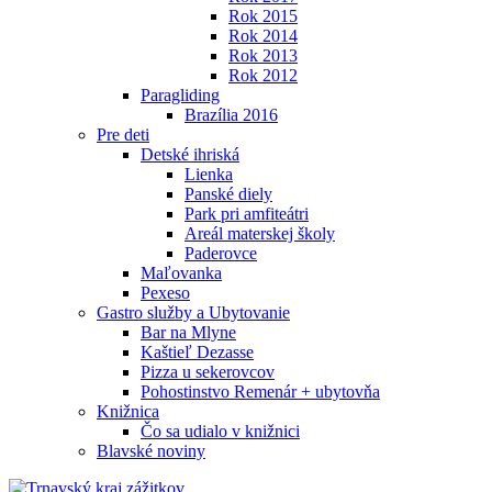
Rok 2015
Rok 2014
Rok 2013
Rok 2012
Paragliding
Brazília 2016
Pre deti
Detské ihriská
Lienka
Panské diely
Park pri amfiteátri
Areál materskej školy
Paderovce
Maľovanka
Pexeso
Gastro služby a Ubytovanie
Bar na Mlyne
Kaštieľ Dezasse
Pizza u sekerovcov
Pohostinstvo Remenár + ubytovňa
Knižnica
Čo sa udialo v knižnici
Blavské noviny