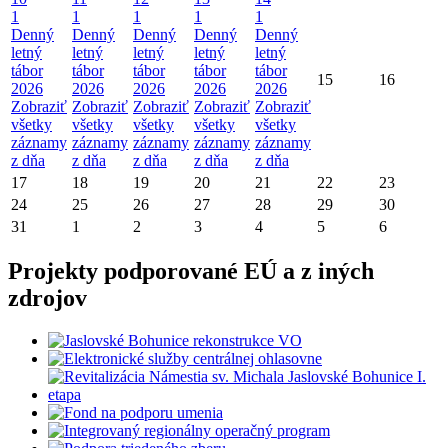
1
1
1
1
1
Denný
Denný
Denný
Denný
Denný
letný
letný
letný
letný
letný
tábor
tábor
tábor
tábor
tábor
15
16
2026
2026
2026
2026
2026
Zobraziť
Zobraziť
Zobraziť
Zobraziť
Zobraziť
všetky
všetky
všetky
všetky
všetky
záznamy
záznamy
záznamy
záznamy
záznamy
z dňa
z dňa
z dňa
z dňa
z dňa
17
18
19
20
21
22
23
24
25
26
27
28
29
30
31
1
2
3
4
5
6
Projekty podporované EÚ a z iných
zdrojov