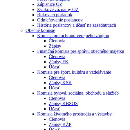
Zápisnice OZ
Zvukové záznamy OZ
Rokovací poriadok
Odmeňovanie poslancov
História poslancov a účasť na zasadnutiach
Obecné komisie
Komisia pre ochranu verejného záujmu
Členovia
Zápisy
Finančná komisia pre správu obecného majetku
Členovia
Zápisy FK
Účasť
Komisia pre šport, kultúru a vzdelávanie
Členovia
Zápisy KSK
Účasť
Komisia bytová, sociálna, obchodu a služieb
Členovia
Zápisy KBSOS
Účasť
Komisia životného prostredia a výstavby
Členovia
Zápisy KŽP
Účasť