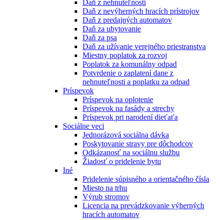
Daň z nehnuteľnosti
Daň z nevýherných hracích prístrojov
Daň z predajných automatov
Daň za ubytovanie
Daň za psa
Daň za užívanie verejného priestranstva
Miestny poplatok za rozvoj
Poplatok za komunálny odpad
Potvrdenie o zaplatení dane z
nehnuteľnosti a poplatku za odpad
Príspevok
Príspevok na oplotenie
Príspevok na fasády a strechy
Príspevok pri narodení dieťaťa
Sociálne veci
Jednorázová sociálna dávka
Poskytovanie stravy pre dôchodcov
Odkázanosť na sociálnu službu
Žiadosť o pridelenie bytu
Iné
Pridelenie súpisného a orientačného čísla
Miesto na trhu
Výrub stromov
Licencia na prevádzkovanie výherných
hracích automatov