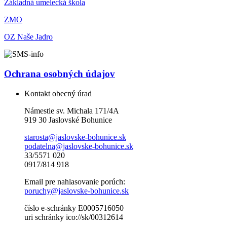
Základná umelecká škola
ZMO
OZ Naše Jadro
Ochrana osobných údajov
Kontakt obecný úrad
Námestie sv. Michala 171/4A
919 30 Jaslovské Bohunice
starosta@jaslovske-bohunice.sk
podatelna@jaslovske-bohunice.sk
33/5571 020
0917/814 918
Email pre nahlasovanie porúch:
poruchy@jaslovske-bohunice.sk
číslo e-schránky E0005716050
uri schránky ico://sk/00312614