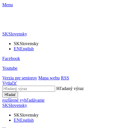
Menu
SK
Slovensky
SK
Slovensky
EN
English
Facebook
Youtube
Verzia pre seniorov
Mapa webu
RSS
Vytlačiť
Hľadaný výraz
Hľadať
rozšírené vyhľadávanie
SK
Slovensky
SK
Slovensky
EN
English