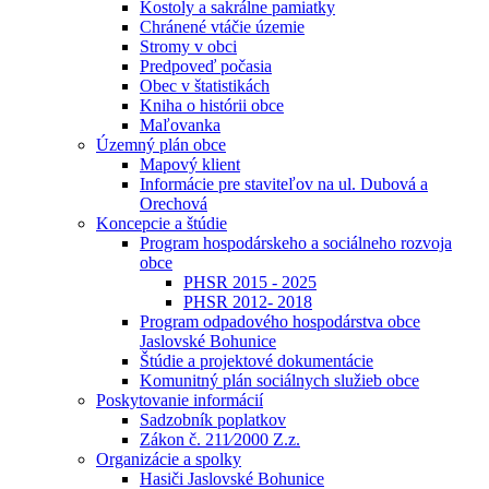
Kostoly a sakrálne pamiatky
Chránené vtáčie územie
Stromy v obci
Predpoveď počasia
Obec v štatistikách
Kniha o histórii obce
Maľovanka
Územný plán obce
Mapový klient
Informácie pre staviteľov na ul. Dubová a
Orechová
Koncepcie a štúdie
Program hospodárskeho a sociálneho rozvoja
obce
PHSR 2015 - 2025
PHSR 2012- 2018
Program odpadového hospodárstva obce
Jaslovské Bohunice
Štúdie a projektové dokumentácie
Komunitný plán sociálnych služieb obce
Poskytovanie informácií
Sadzobník poplatkov
Zákon č. 211⁄2000 Z.z.
Organizácie a spolky
Hasiči Jaslovské Bohunice