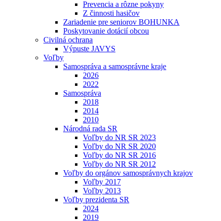
Prevencia a rôzne pokyny
Z činnosti hasičov
Zariadenie pre seniorov BOHUNKA
Poskytovanie dotácií obcou
Civilná ochrana
Výpuste JAVYS
Voľby
Samospráva a samosprávne kraje
2026
2022
Samospráva
2018
2014
2010
Národná rada SR
Voľby do NR SR 2023
Voľby do NR SR 2020
Voľby do NR SR 2016
Voľby do NR SR 2012
Voľby do orgánov samosprávnych krajov
Voľby 2017
Voľby 2013
Voľby prezidenta SR
2024
2019