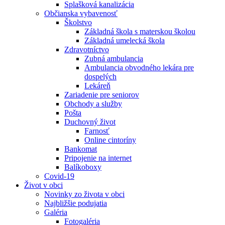
Splašková kanalizácia
Občianska vybavenosť
Školstvo
Základná škola s materskou školou
Základná umelecká škola
Zdravotníctvo
Zubná ambulancia
Ambulancia obvodného lekára pre
dospelých
Lekáreň
Zariadenie pre seniorov
Obchody a služby
Pošta
Duchovný život
Farnosť
Online cintoríny
Bankomat
Pripojenie na internet
Balíkoboxy
Covid-19
Život v obci
Novinky zo života v obci
Najbližšie podujatia
Galéria
Fotogaléria