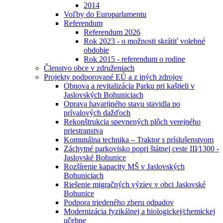
2014
Voľby do Europarlamentu
Referendum
Referendum 2026
Rok 2023 - o možnosti skrátiť volebné
obdobie
Rok 2015 - referendum o rodine
Členstvo obce v združeniach
Projekty podporované EÚ a z iných zdrojov
Obnova a revitalizácia Parku pri kaštieli v
Jaslovských Bohuniciach
Oprava havarijného stavu stavidla po
prívalových dažďoch
Rekonštrukcia spevnených plôch verejného
priestranstva
Komunálna technika – Traktor s príslušenstvom
Záchytné parkovisko popri štátnej ceste III⁄1300 -
Jaslovské Bohunice
Rozšírenie kapacity MŠ v Jaslovských
Bohuniciach
Riešenie migračných výziev v obci Jaslovské
Bohunice
Podpora triedeného zberu odpadov
Modernizácia fyzikálnej a biologickej⁄chemickej
učebne