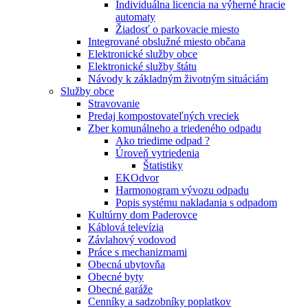
Individuálna licencia na výherné hracie
automaty
Žiadosť o parkovacie miesto
Integrované obslužné miesto občana
Elektronické služby obce
Elektronické služby štátu
Návody k základným životným situáciám
Služby obce
Stravovanie
Predaj kompostovateľných vreciek
Zber komunálneho a triedeného odpadu
Ako triedime odpad ?
Úroveň vytriedenia
Štatistiky
EKOdvor
Harmonogram vývozu odpadu
Popis systému nakladania s odpadom
Kultúrny dom Paderovce
Káblová televízia
Závlahový vodovod
Práce s mechanizmami
Obecná ubytovňa
Obecné byty
Obecné garáže
Cenníky a sadzobníky poplatkov