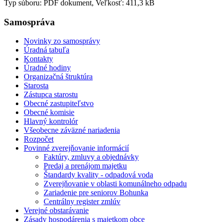
Typ súboru: PDF dokument, Veľkosť: 411,3 kB
Samospráva
Novinky zo samosprávy
Úradná tabuľa
Kontakty
Úradné hodiny
Organizačná štruktúra
Starosta
Zástupca starostu
Obecné zastupiteľstvo
Obecné komisie
Hlavný kontrolór
Všeobecne záväzné nariadenia
Rozpočet
Povinné zverejňovanie informácií
Faktúry, zmluvy a objednávky
Predaj a prenájom majetku
Štandardy kvality - odpadová voda
Zverejňovanie v oblasti komunálneho odpadu
Zariadenie pre seniorov Bohunka
Centrálny register zmlúv
Verejné obstarávanie
Zásady hospodárenia s majetkom obce