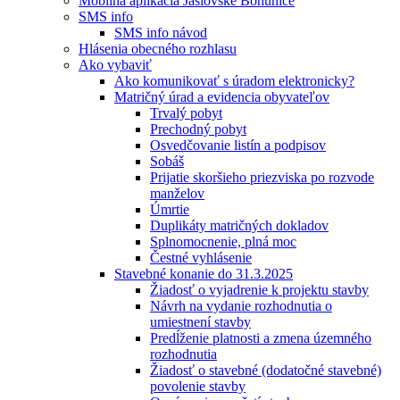
Mobilná aplikácia Jaslovské Bohunice
SMS info
SMS info návod
Hlásenia obecného rozhlasu
Ako vybaviť
Ako komunikovať s úradom elektronicky?
Matričný úrad a evidencia obyvateľov
Trvalý pobyt
Prechodný pobyt
Osvedčovanie listín a podpisov
Sobáš
Prijatie skoršieho priezviska po rozvode
manželov
Úmrtie
Duplikáty matričných dokladov
Splnomocnenie, plná moc
Čestné vyhlásenie
Stavebné konanie do 31.3.2025
Žiadosť o vyjadrenie k projektu stavby
Návrh na vydanie rozhodnutia o
umiestnení stavby
Predĺženie platnosti a zmena územného
rozhodnutia
Žiadosť o stavebné (dodatočné stavebné)
povolenie stavby