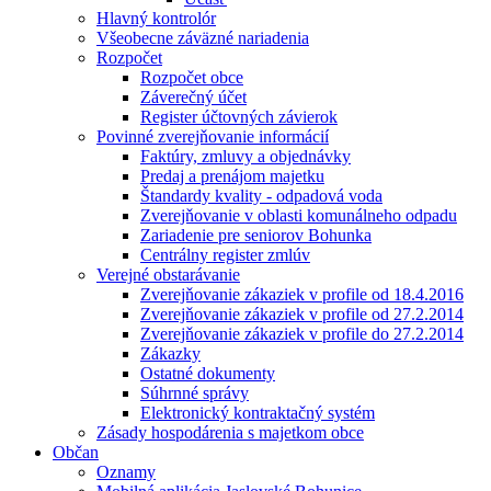
Hlavný kontrolór
Všeobecne záväzné nariadenia
Rozpočet
Rozpočet obce
Záverečný účet
Register účtovných závierok
Povinné zverejňovanie informácií
Faktúry, zmluvy a objednávky
Predaj a prenájom majetku
Štandardy kvality - odpadová voda
Zverejňovanie v oblasti komunálneho odpadu
Zariadenie pre seniorov Bohunka
Centrálny register zmlúv
Verejné obstarávanie
Zverejňovanie zákaziek v profile od 18.4.2016
Zverejňovanie zákaziek v profile od 27.2.2014
Zverejňovanie zákaziek v profile do 27.2.2014
Zákazky
Ostatné dokumenty
Súhrnné správy
Elektronický kontraktačný systém
Zásady hospodárenia s majetkom obce
Občan
Oznamy