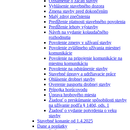
Oznámenie o začatí stavby
Vyhlásenie stavebného dozora
Zmena stavby pred dokončením
Malý zdroj znečistenia
Predĺženie platnosti stavebného povolenia
Predĺženie lehoty výstavby
Návrh na vydanie kolaudačného
rozhodnutia
Povolenie zmeny v užívaní stavby
Povolenie zvláštneho užívania miestnej
komunikácie
Povolenie na pripojenie komunikácie na
miestnu komunikáciu
Povolenie na odstránenie stavby
Stavebné úpravy a udržiavacie práce
Ohlásenie drobnej stavby
Overenie pasportu drobnej stavby
Prípojka horúcovodu
Úprava hrobového miesta
Žiadosť o preskúmanie spôsobilosti stavby
na užívanie podľa § 140d, ods. 1
Žiadosť o vydanie potvrdenia o veku
stavby
Stavebné konanie od 1.4.2025
Dane a poplatky