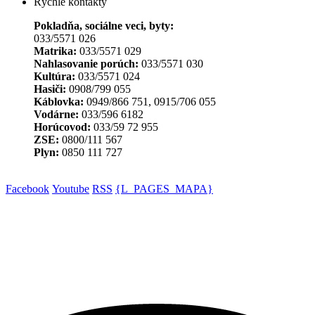
Rýchle kontakty
Pokladňa, sociálne veci, byty:
033/5571 026
Matrika:
033/5571 029
Nahlasovanie porúch:
033/5571 030
Kultúra:
033/5571 024
Hasiči:
0908/799 055
Káblovka:
0949/866 751, 0915/706 055
Vodárne:
033/596 6182
Horúcovod:
033/59 72 955
ZSE:
0800/111 567
Plyn:
0850 111 727
Facebook
Youtube
RSS
{L_PAGES_MAPA}