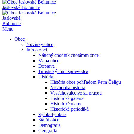
Jaslovské Bohunice
Jaslovské
Bohunice
Menu
Obec
Novinky obce
Info o obci
Náučný chodník chotárom obce
Mapa obce
Doprava
Turistický mini sprievodca
História
História obce pohľadom Petra Čeligu
Novodobá história
Vysťahovalectvo za prácou
Historická galéria
Historické mapy
Historické periodiká
Symboly obce
Štatút obce
Demografia
Geografia