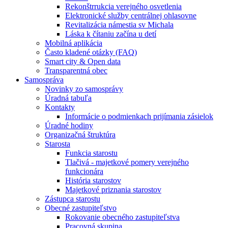
Rekonštrrukcia verejného osvetlenia
Elektronické služby centrálnej ohlasovne
Revitalizácia námestia sv Michala
Láska k čítaniu začína u detí
Mobilná aplikácia
Často kladené otázky (FAQ)
Smart city & Open data
Transparentná obec
Samospráva
Novinky zo samosprávy
Úradná tabuľa
Kontakty
Informácie o podmienkach prijímania zásielok
Úradné hodiny
Organizačná štruktúra
Starosta
Funkcia starostu
Tlačivá - majetkové pomery verejného
funkcionára
História starostov
Majetkové priznania starostov
Zástupca starostu
Obecné zastupiteľstvo
Rokovanie obecného zastupiteľstva
Pracovná skupina