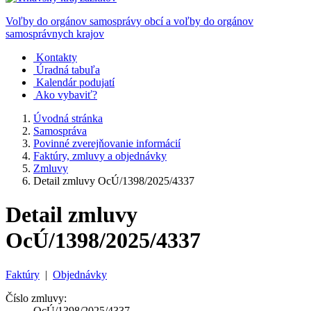
Voľby do orgánov samosprávy obcí a voľby do orgánov
samosprávnych krajov
Kontakty
Úradná tabuľa
Kalendár podujatí
Ako vybaviť?
Úvodná stránka
Samospráva
Povinné zverejňovanie informácií
Faktúry, zmluvy a objednávky
Zmluvy
Detail zmluvy OcÚ/1398/2025/4337
Detail zmluvy
OcÚ/1398/2025/4337
Faktúry
|
Objednávky
Číslo zmluvy:
OcÚ/1398/2025/4337