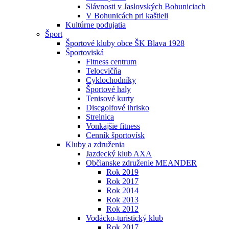
Slávnosti v Jaslovských Bohuniciach
V Bohunicách pri kaštieli
Kultúrne podujatia
Šport
Športové kluby obce ŠK Blava 1928
Športoviská
Fitness centrum
Telocvičňa
Cyklochodníky
Športové haly
Tenisové kurty
Discgolfové ihrisko
Strelnica
Vonkajšie fitness
Cenník športovísk
Kluby a združenia
Jazdecký klub AXA
Občianske združenie MEANDER
Rok 2019
Rok 2017
Rok 2014
Rok 2013
Rok 2012
Vodácko-turistický klub
Rok 2017