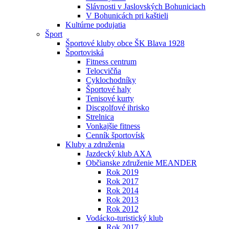
Slávnosti v Jaslovských Bohuniciach
V Bohunicách pri kaštieli
Kultúrne podujatia
Šport
Športové kluby obce ŠK Blava 1928
Športoviská
Fitness centrum
Telocvičňa
Cyklochodníky
Športové haly
Tenisové kurty
Discgolfové ihrisko
Strelnica
Vonkajšie fitness
Cenník športovísk
Kluby a združenia
Jazdecký klub AXA
Občianske združenie MEANDER
Rok 2019
Rok 2017
Rok 2014
Rok 2013
Rok 2012
Vodácko-turistický klub
Rok 2017