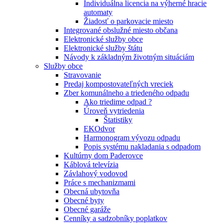
Individuálna licencia na výherné hracie
automaty
Žiadosť o parkovacie miesto
Integrované obslužné miesto občana
Elektronické služby obce
Elektronické služby štátu
Návody k základným životným situáciám
Služby obce
Stravovanie
Predaj kompostovateľných vreciek
Zber komunálneho a triedeného odpadu
Ako triedime odpad ?
Úroveň vytriedenia
Štatistiky
EKOdvor
Harmonogram vývozu odpadu
Popis systému nakladania s odpadom
Kultúrny dom Paderovce
Káblová televízia
Závlahový vodovod
Práce s mechanizmami
Obecná ubytovňa
Obecné byty
Obecné garáže
Cenníky a sadzobníky poplatkov