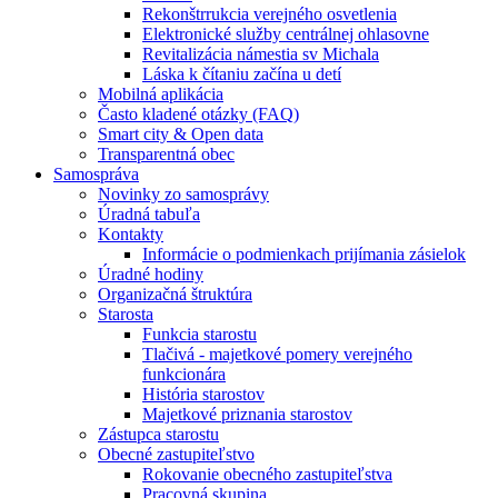
Rekonštrrukcia verejného osvetlenia
Elektronické služby centrálnej ohlasovne
Revitalizácia námestia sv Michala
Láska k čítaniu začína u detí
Mobilná aplikácia
Často kladené otázky (FAQ)
Smart city & Open data
Transparentná obec
Samospráva
Novinky zo samosprávy
Úradná tabuľa
Kontakty
Informácie o podmienkach prijímania zásielok
Úradné hodiny
Organizačná štruktúra
Starosta
Funkcia starostu
Tlačivá - majetkové pomery verejného
funkcionára
História starostov
Majetkové priznania starostov
Zástupca starostu
Obecné zastupiteľstvo
Rokovanie obecného zastupiteľstva
Pracovná skupina