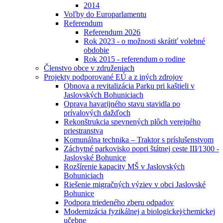
2014
Voľby do Europarlamentu
Referendum
Referendum 2026
Rok 2023 - o možnosti skrátiť volebné
obdobie
Rok 2015 - referendum o rodine
Členstvo obce v združeniach
Projekty podporované EÚ a z iných zdrojov
Obnova a revitalizácia Parku pri kaštieli v
Jaslovských Bohuniciach
Oprava havarijného stavu stavidla po
prívalových dažďoch
Rekonštrukcia spevnených plôch verejného
priestranstva
Komunálna technika – Traktor s príslušenstvom
Záchytné parkovisko popri štátnej ceste III⁄1300 -
Jaslovské Bohunice
Rozšírenie kapacity MŠ v Jaslovských
Bohuniciach
Riešenie migračných výziev v obci Jaslovské
Bohunice
Podpora triedeného zberu odpadov
Modernizácia fyzikálnej a biologickej⁄chemickej
učebne