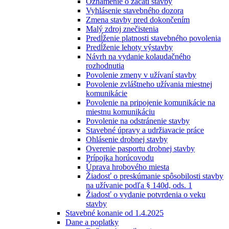
Oznámenie o začatí stavby
Vyhlásenie stavebného dozora
Zmena stavby pred dokončením
Malý zdroj znečistenia
Predĺženie platnosti stavebného povolenia
Predĺženie lehoty výstavby
Návrh na vydanie kolaudačného
rozhodnutia
Povolenie zmeny v užívaní stavby
Povolenie zvláštneho užívania miestnej
komunikácie
Povolenie na pripojenie komunikácie na
miestnu komunikáciu
Povolenie na odstránenie stavby
Stavebné úpravy a udržiavacie práce
Ohlásenie drobnej stavby
Overenie pasportu drobnej stavby
Prípojka horúcovodu
Úprava hrobového miesta
Žiadosť o preskúmanie spôsobilosti stavby
na užívanie podľa § 140d, ods. 1
Žiadosť o vydanie potvrdenia o veku
stavby
Stavebné konanie od 1.4.2025
Dane a poplatky