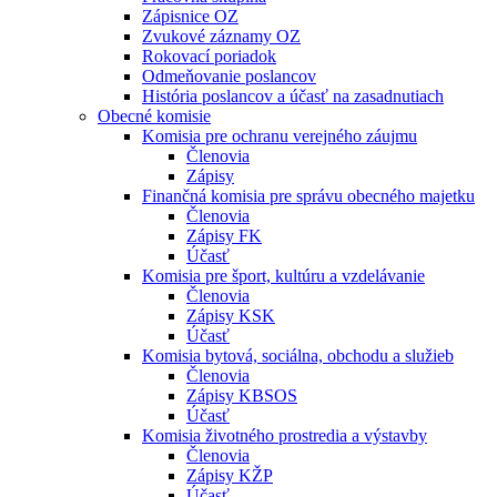
Zápisnice OZ
Zvukové záznamy OZ
Rokovací poriadok
Odmeňovanie poslancov
História poslancov a účasť na zasadnutiach
Obecné komisie
Komisia pre ochranu verejného záujmu
Členovia
Zápisy
Finančná komisia pre správu obecného majetku
Členovia
Zápisy FK
Účasť
Komisia pre šport, kultúru a vzdelávanie
Členovia
Zápisy KSK
Účasť
Komisia bytová, sociálna, obchodu a služieb
Členovia
Zápisy KBSOS
Účasť
Komisia životného prostredia a výstavby
Členovia
Zápisy KŽP
Účasť