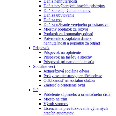
Daň z nehnuteľnosti
Daň z nevýherných hracích prístrojov
Daň z predajných automatov
Daň za ubytovanie
Daň za psa
Daň za užívanie verejného priestranstva
Miestny poplatok za rozvoj
Poplatok za komunálny odpad
Potvrdenie o zaplatení dane z
nehnuteľnosti a poplatku za odpad
Príspevok
Príspevok na oplotenie
Príspevok na fasády a strechy
Príspevok pri narodení dieťaťa
Sociálne veci
Jednorázová sociálna dávka
Poskytovanie stravy pre dôchodcov
Odkázanosť na sociálnu službu
Žiadosť o pridelenie bytu
Iné
Pridelenie súpisného a orientačného čísla
Miesto na trhu
Výrub stromov
Licencia na prevádzkovanie výherných
hracích automatov