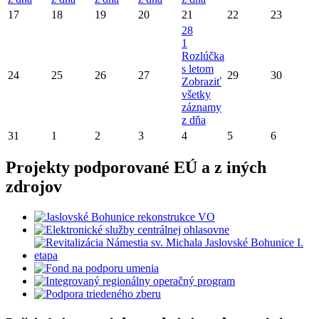
17
18
19
20
21
22
23
28
1
Rozlúčka
s letom
24
25
26
27
29
30
Zobraziť
všetky
záznamy
z dňa
31
1
2
3
4
5
6
Projekty podporované EÚ a z iných
zdrojov