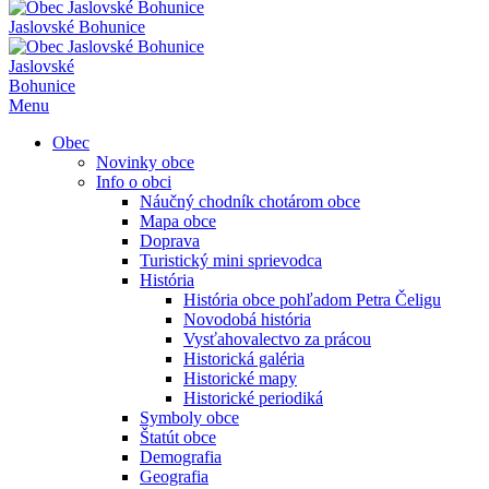
Jaslovské Bohunice
Jaslovské
Bohunice
Menu
Obec
Novinky obce
Info o obci
Náučný chodník chotárom obce
Mapa obce
Doprava
Turistický mini sprievodca
História
História obce pohľadom Petra Čeligu
Novodobá história
Vysťahovalectvo za prácou
Historická galéria
Historické mapy
Historické periodiká
Symboly obce
Štatút obce
Demografia
Geografia