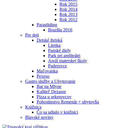
Rok 2015
Rok 2014
Rok 2013
Rok 2012
Paragliding
Brazília 2016
Pre deti
Detské ihriská
Lienka
Panské diely
Park pri amfiteátri
Areál materskej školy
Paderovce
Maľovanka
Pexeso
Gastro služby a Ubytovanie
Bar na Mlyne
Kaštieľ Dezasse
Pizza u sekerovcov
Pohostinstvo Remenár + ubytovňa
Knižnica
Čo sa udialo v knižnici
Blavské noviny