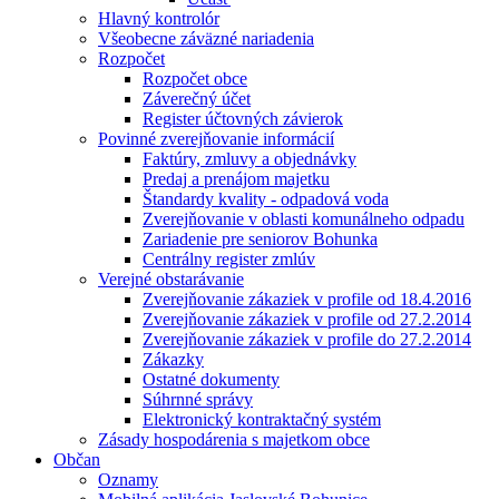
Hlavný kontrolór
Všeobecne záväzné nariadenia
Rozpočet
Rozpočet obce
Záverečný účet
Register účtovných závierok
Povinné zverejňovanie informácií
Faktúry, zmluvy a objednávky
Predaj a prenájom majetku
Štandardy kvality - odpadová voda
Zverejňovanie v oblasti komunálneho odpadu
Zariadenie pre seniorov Bohunka
Centrálny register zmlúv
Verejné obstarávanie
Zverejňovanie zákaziek v profile od 18.4.2016
Zverejňovanie zákaziek v profile od 27.2.2014
Zverejňovanie zákaziek v profile do 27.2.2014
Zákazky
Ostatné dokumenty
Súhrnné správy
Elektronický kontraktačný systém
Zásady hospodárenia s majetkom obce
Občan
Oznamy