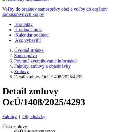
Voľby do orgánov samosprávy obcí a voľby do orgánov
samosprávnych krajov
Kontakty
Úradná tabuľa
Kalendár podujatí
Ako vybaviť?
Úvodná stránka
Samospráva
Povinné zverejňovanie informácií
Faktúry, zmluvy a objednávky
Zmluvy
Detail zmluvy OcÚ/1408/2025/4293
Detail zmluvy
OcÚ/1408/2025/4293
Faktúry
|
Objednávky
Číslo zmluvy:
OcÚ/1408/2025/4293