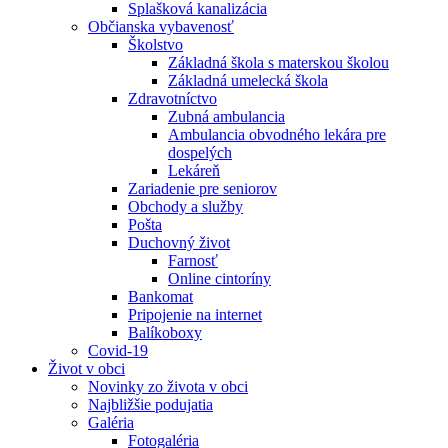
Splašková kanalizácia
Občianska vybavenosť
Školstvo
Základná škola s materskou školou
Základná umelecká škola
Zdravotníctvo
Zubná ambulancia
Ambulancia obvodného lekára pre
dospelých
Lekáreň
Zariadenie pre seniorov
Obchody a služby
Pošta
Duchovný život
Farnosť
Online cintoríny
Bankomat
Pripojenie na internet
Balíkoboxy
Covid-19
Život v obci
Novinky zo života v obci
Najbližšie podujatia
Galéria
Fotogaléria