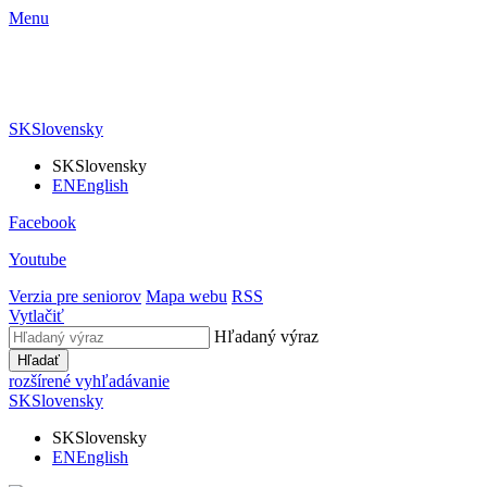
Menu
SK
Slovensky
SK
Slovensky
EN
English
Facebook
Youtube
Verzia pre seniorov
Mapa webu
RSS
Vytlačiť
Hľadaný výraz
Hľadať
rozšírené vyhľadávanie
SK
Slovensky
SK
Slovensky
EN
English