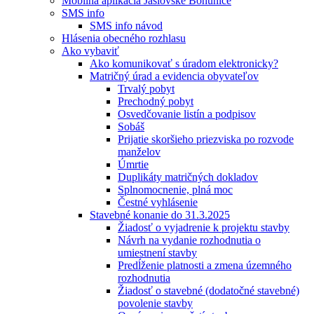
Mobilná aplikácia Jaslovské Bohunice
SMS info
SMS info návod
Hlásenia obecného rozhlasu
Ako vybaviť
Ako komunikovať s úradom elektronicky?
Matričný úrad a evidencia obyvateľov
Trvalý pobyt
Prechodný pobyt
Osvedčovanie listín a podpisov
Sobáš
Prijatie skoršieho priezviska po rozvode
manželov
Úmrtie
Duplikáty matričných dokladov
Splnomocnenie, plná moc
Čestné vyhlásenie
Stavebné konanie do 31.3.2025
Žiadosť o vyjadrenie k projektu stavby
Návrh na vydanie rozhodnutia o
umiestnení stavby
Predĺženie platnosti a zmena územného
rozhodnutia
Žiadosť o stavebné (dodatočné stavebné)
povolenie stavby