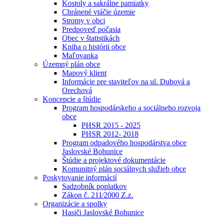
Kostoly a sakrálne pamiatky
Chránené vtáčie územie
Stromy v obci
Predpoveď počasia
Obec v štatistikách
Kniha o histórii obce
Maľovanka
Územný plán obce
Mapový klient
Informácie pre staviteľov na ul. Dubová a
Orechová
Koncepcie a štúdie
Program hospodárskeho a sociálneho rozvoja
obce
PHSR 2015 - 2025
PHSR 2012- 2018
Program odpadového hospodárstva obce
Jaslovské Bohunice
Štúdie a projektové dokumentácie
Komunitný plán sociálnych služieb obce
Poskytovanie informácií
Sadzobník poplatkov
Zákon č. 211⁄2000 Z.z.
Organizácie a spolky
Hasiči Jaslovské Bohunice