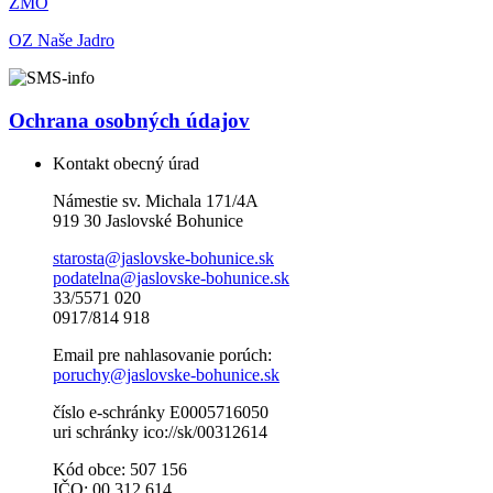
ZMO
OZ Naše Jadro
Ochrana osobných údajov
Kontakt obecný úrad
Námestie sv. Michala 171/4A
919 30 Jaslovské Bohunice
starosta@jaslovske-bohunice.sk
podatelna@jaslovske-bohunice.sk
33/5571 020
0917/814 918
Email pre nahlasovanie porúch:
poruchy@jaslovske-bohunice.sk
číslo e-schránky E0005716050
uri schránky ico://sk/00312614
Kód obce: 507 156
IČO: 00 312 614