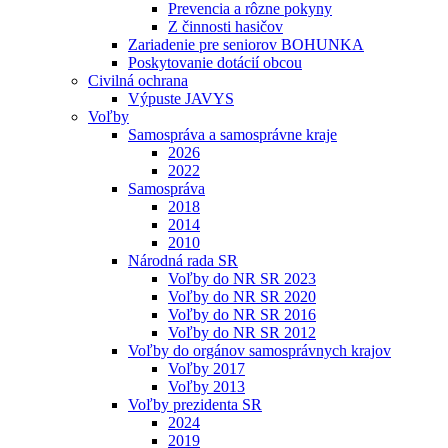
Prevencia a rôzne pokyny
Z činnosti hasičov
Zariadenie pre seniorov BOHUNKA
Poskytovanie dotácií obcou
Civilná ochrana
Výpuste JAVYS
Voľby
Samospráva a samosprávne kraje
2026
2022
Samospráva
2018
2014
2010
Národná rada SR
Voľby do NR SR 2023
Voľby do NR SR 2020
Voľby do NR SR 2016
Voľby do NR SR 2012
Voľby do orgánov samosprávnych krajov
Voľby 2017
Voľby 2013
Voľby prezidenta SR
2024
2019