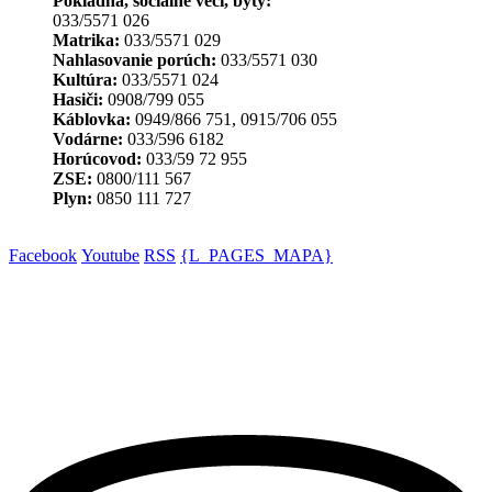
Pokladňa, sociálne veci, byty:
033/5571 026
Matrika:
033/5571 029
Nahlasovanie porúch:
033/5571 030
Kultúra:
033/5571 024
Hasiči:
0908/799 055
Káblovka:
0949/866 751, 0915/706 055
Vodárne:
033/596 6182
Horúcovod:
033/59 72 955
ZSE:
0800/111 567
Plyn:
0850 111 727
Facebook
Youtube
RSS
{L_PAGES_MAPA}