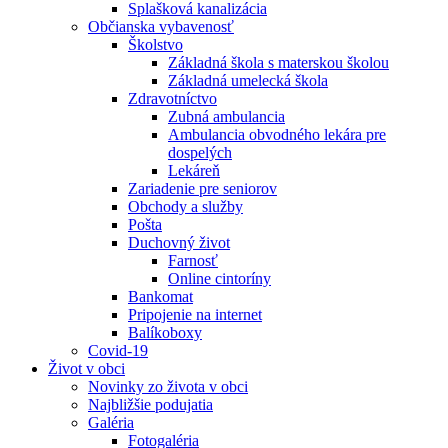
Splašková kanalizácia
Občianska vybavenosť
Školstvo
Základná škola s materskou školou
Základná umelecká škola
Zdravotníctvo
Zubná ambulancia
Ambulancia obvodného lekára pre
dospelých
Lekáreň
Zariadenie pre seniorov
Obchody a služby
Pošta
Duchovný život
Farnosť
Online cintoríny
Bankomat
Pripojenie na internet
Balíkoboxy
Covid-19
Život v obci
Novinky zo života v obci
Najbližšie podujatia
Galéria
Fotogaléria