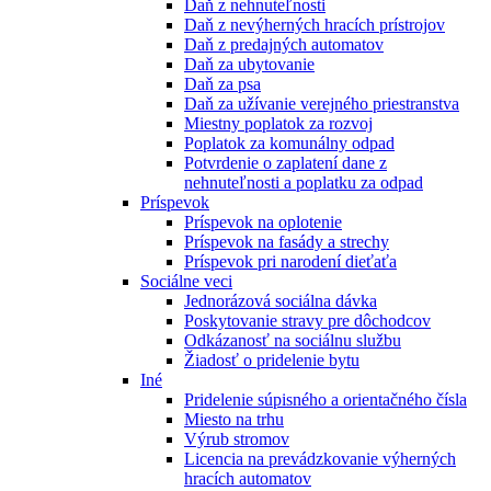
Daň z nehnuteľnosti
Daň z nevýherných hracích prístrojov
Daň z predajných automatov
Daň za ubytovanie
Daň za psa
Daň za užívanie verejného priestranstva
Miestny poplatok za rozvoj
Poplatok za komunálny odpad
Potvrdenie o zaplatení dane z
nehnuteľnosti a poplatku za odpad
Príspevok
Príspevok na oplotenie
Príspevok na fasády a strechy
Príspevok pri narodení dieťaťa
Sociálne veci
Jednorázová sociálna dávka
Poskytovanie stravy pre dôchodcov
Odkázanosť na sociálnu službu
Žiadosť o pridelenie bytu
Iné
Pridelenie súpisného a orientačného čísla
Miesto na trhu
Výrub stromov
Licencia na prevádzkovanie výherných
hracích automatov