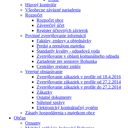
Hlavný kontrolór
Všeobecne záväzné nariadenia
Rozpočet
Rozpočet obce
Záverečný účet
Register účtovných závierok
Povinné zverejňovanie informácií
Faktúry, zmluvy a objednávky
Predaj a prenájom majetku
Štandardy kvality - odpadová voda
Zverejňovanie v oblasti komunálneho odpadu
Zariadenie pre seniorov Bohunka
Centrálny register zmlúv
Verejné obstarávanie
Zverejňovanie zákaziek v profile od 18.4.2016
Zverejňovanie zákaziek v profile od 27.2.2014
Zverejňovanie zákaziek v profile do 27.2.2014
Zákazky
Ostatné dokumenty
Súhrnné správy
Elektronický kontraktačný systém
Zásady hospodárenia s majetkom obce
Občan
Oznamy