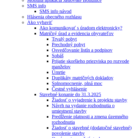
Mobilná aplikácia Jaslovské Bohunice
SMS info
SMS info návod
Hlásenia obecného rozhlasu
Ako vybaviť
Ako komunikovať s úradom elektronicky?
Matričný úrad a evidencia obyvateľov
Trvalý pobyt
Prechodný pobyt
Osvedčovanie listín a podpisov
Sobáš
Prijatie skoršieho priezviska po rozvode
manželov
Úmrtie
Duplikáty matričných dokladov
Splnomocnenie, plná moc
Čestné vyhlásenie
Stavebné konanie do 31.3.2025
Žiadosť o vyjadrenie k projektu stavby
Návrh na vydanie rozhodnutia o
umiestnení stavby
Predĺženie platnosti a zmena územného
rozhodnutia
Žiadosť o stavebné (dodatočné stavebné)
povolenie stavby