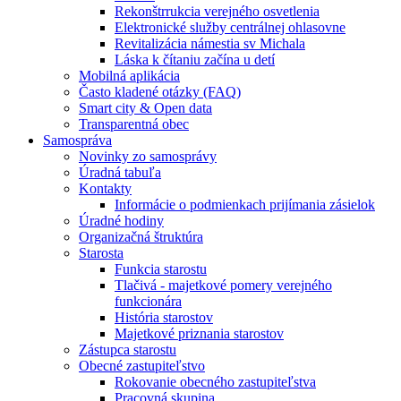
Rekonštrrukcia verejného osvetlenia
Elektronické služby centrálnej ohlasovne
Revitalizácia námestia sv Michala
Láska k čítaniu začína u detí
Mobilná aplikácia
Často kladené otázky (FAQ)
Smart city & Open data
Transparentná obec
Samospráva
Novinky zo samosprávy
Úradná tabuľa
Kontakty
Informácie o podmienkach prijímania zásielok
Úradné hodiny
Organizačná štruktúra
Starosta
Funkcia starostu
Tlačivá - majetkové pomery verejného
funkcionára
História starostov
Majetkové priznania starostov
Zástupca starostu
Obecné zastupiteľstvo
Rokovanie obecného zastupiteľstva
Pracovná skupina