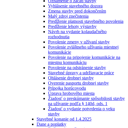
Oznámenie o začatí stavby
Vyhlásenie stavebného dozora
Zmena stavby pred dokončením
Malý zdroj znečistenia
Predĺženie platnosti stavebného povolenia
Predĺženie lehoty výstavby
Návrh na vydanie kolaudačného
rozhodnutia
Povolenie zmeny v užívaní stavby
Povolenie zvláštneho užívania miestnej
komunikácie
Povolenie na pripojenie komunikácie na
miestnu komunikáciu
Povolenie na odstránenie stavby
Stavebné úpravy a udržiavacie práce
Ohlásenie drobnej stavby
Overenie pasportu drobnej stavby
Prípojka horúcovodu
Úprava hrobového miesta
Žiadosť o preskúmanie spôsobilosti stavby
na užívanie podľa § 140d, ods. 1
Žiadosť o vydanie potvrdenia o veku
stavby
Stavebné konanie od 1.4.2025
Dane a poplatky