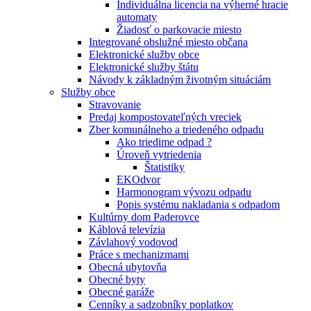
Individuálna licencia na výherné hracie
automaty
Žiadosť o parkovacie miesto
Integrované obslužné miesto občana
Elektronické služby obce
Elektronické služby štátu
Návody k základným životným situáciám
Služby obce
Stravovanie
Predaj kompostovateľných vreciek
Zber komunálneho a triedeného odpadu
Ako triedime odpad ?
Úroveň vytriedenia
Štatistiky
EKOdvor
Harmonogram vývozu odpadu
Popis systému nakladania s odpadom
Kultúrny dom Paderovce
Káblová televízia
Závlahový vodovod
Práce s mechanizmami
Obecná ubytovňa
Obecné byty
Obecné garáže
Cenníky a sadzobníky poplatkov