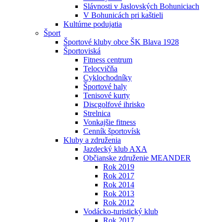
Slávnosti v Jaslovských Bohuniciach
V Bohunicách pri kaštieli
Kultúrne podujatia
Šport
Športové kluby obce ŠK Blava 1928
Športoviská
Fitness centrum
Telocvičňa
Cyklochodníky
Športové haly
Tenisové kurty
Discgolfové ihrisko
Strelnica
Vonkajšie fitness
Cenník športovísk
Kluby a združenia
Jazdecký klub AXA
Občianske združenie MEANDER
Rok 2019
Rok 2017
Rok 2014
Rok 2013
Rok 2012
Vodácko-turistický klub
Rok 2017