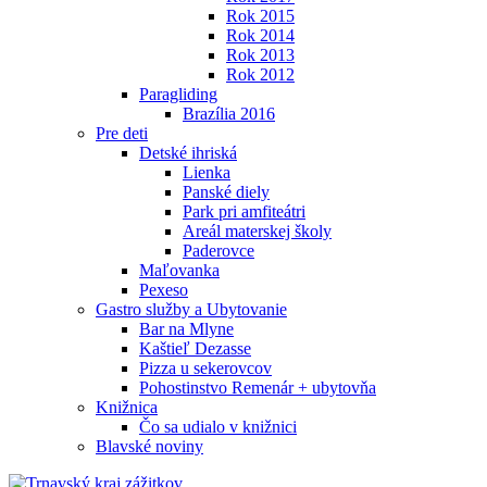
Rok 2015
Rok 2014
Rok 2013
Rok 2012
Paragliding
Brazília 2016
Pre deti
Detské ihriská
Lienka
Panské diely
Park pri amfiteátri
Areál materskej školy
Paderovce
Maľovanka
Pexeso
Gastro služby a Ubytovanie
Bar na Mlyne
Kaštieľ Dezasse
Pizza u sekerovcov
Pohostinstvo Remenár + ubytovňa
Knižnica
Čo sa udialo v knižnici
Blavské noviny