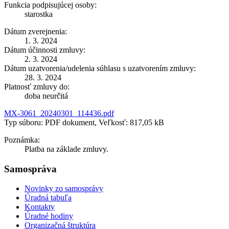
Funkcia podpisujúcej osoby:
starostka
Dátum zverejnenia:
1. 3. 2024
Dátum účinnosti zmluvy:
2. 3. 2024
Dátum uzatvorenia/udelenia súhlasu s uzatvorením zmluvy:
28. 3. 2024
Platnosť zmluvy do:
doba neurčitá
MX-3061_20240301_114436.pdf
Typ súboru: PDF dokument, Veľkosť: 817,05 kB
Poznámka:
Platba na základe zmluvy.
Samospráva
Novinky zo samosprávy
Úradná tabuľa
Kontakty
Úradné hodiny
Organizačná štruktúra