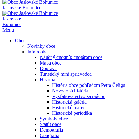
Jaslovské Bohunice
Jaslovské
Bohunice
Menu
Obec
Novinky obce
Info o obci
Náučný chodník chotárom obce
Mapa obce
Doprava
Turistický mini sprievodca
História
História obce pohľadom Petra Čeligu
Novodobá história
Vysťahovalectvo za prácou
Historická galéria
Historické mapy
Historické periodiká
Symboly obce
Štatút obce
Demografia
Geografia