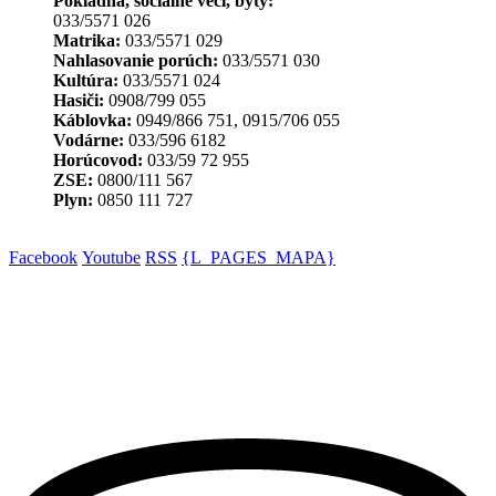
Pokladňa, sociálne veci, byty:
033/5571 026
Matrika:
033/5571 029
Nahlasovanie porúch:
033/5571 030
Kultúra:
033/5571 024
Hasiči:
0908/799 055
Káblovka:
0949/866 751, 0915/706 055
Vodárne:
033/596 6182
Horúcovod:
033/59 72 955
ZSE:
0800/111 567
Plyn:
0850 111 727
Facebook
Youtube
RSS
{L_PAGES_MAPA}