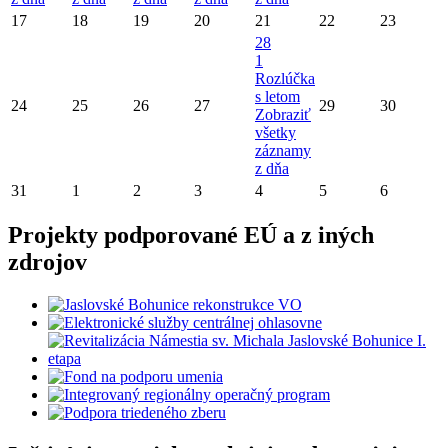
17
18
19
20
21
22
23
28
1
Rozlúčka
s letom
24
25
26
27
29
30
Zobraziť
všetky
záznamy
z dňa
31
1
2
3
4
5
6
Projekty podporované EÚ a z iných
zdrojov