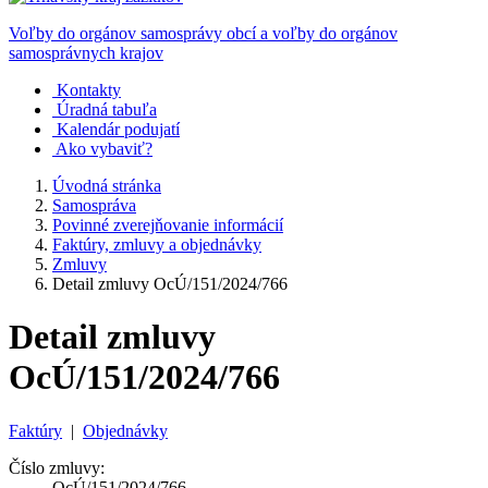
Voľby do orgánov samosprávy obcí a voľby do orgánov
samosprávnych krajov
Kontakty
Úradná tabuľa
Kalendár podujatí
Ako vybaviť?
Úvodná stránka
Samospráva
Povinné zverejňovanie informácií
Faktúry, zmluvy a objednávky
Zmluvy
Detail zmluvy OcÚ/151/2024/766
Detail zmluvy
OcÚ/151/2024/766
Faktúry
|
Objednávky
Číslo zmluvy:
OcÚ/151/2024/766