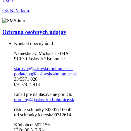
ZMO
OZ Naše Jadro
Ochrana osobných údajov
Kontakt obecný úrad
Námestie sv. Michala 171/4A
919 30 Jaslovské Bohunice
starosta@jaslovske-bohunice.sk
podatelna@jaslovske-bohunice.sk
33/5571 020
0917/814 918
Email pre nahlasovanie porúch:
poruchy@jaslovske-bohunice.sk
číslo e-schránky E0005716050
uri schránky ico://sk/00312614
Kód obce: 507 156
IČO: 00 312 614