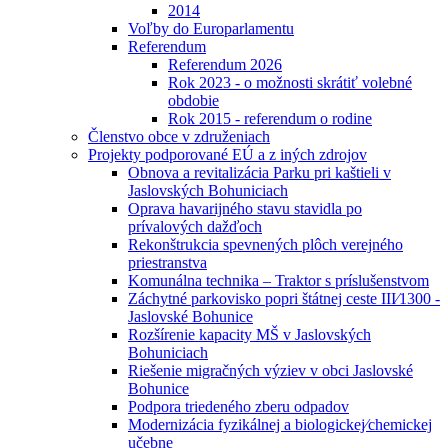
2014
Voľby do Europarlamentu
Referendum
Referendum 2026
Rok 2023 - o možnosti skrátiť volebné
obdobie
Rok 2015 - referendum o rodine
Členstvo obce v združeniach
Projekty podporované EÚ a z iných zdrojov
Obnova a revitalizácia Parku pri kaštieli v
Jaslovských Bohuniciach
Oprava havarijného stavu stavidla po
prívalových dažďoch
Rekonštrukcia spevnených plôch verejného
priestranstva
Komunálna technika – Traktor s príslušenstvom
Záchytné parkovisko popri štátnej ceste III⁄1300 -
Jaslovské Bohunice
Rozšírenie kapacity MŠ v Jaslovských
Bohuniciach
Riešenie migračných výziev v obci Jaslovské
Bohunice
Podpora triedeného zberu odpadov
Modernizácia fyzikálnej a biologickej⁄chemickej
učebne