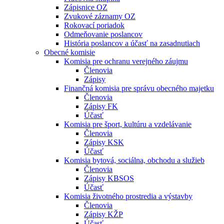
Zápisnice OZ
Zvukové záznamy OZ
Rokovací poriadok
Odmeňovanie poslancov
História poslancov a účasť na zasadnutiach
Obecné komisie
Komisia pre ochranu verejného záujmu
Členovia
Zápisy
Finančná komisia pre správu obecného majetku
Členovia
Zápisy FK
Účasť
Komisia pre šport, kultúru a vzdelávanie
Členovia
Zápisy KSK
Účasť
Komisia bytová, sociálna, obchodu a služieb
Členovia
Zápisy KBSOS
Účasť
Komisia životného prostredia a výstavby
Členovia
Zápisy KŽP
Účasť