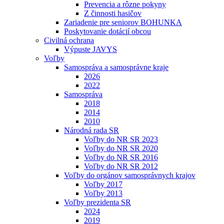
Prevencia a rôzne pokyny
Z činnosti hasičov
Zariadenie pre seniorov BOHUNKA
Poskytovanie dotácií obcou
Civilná ochrana
Výpuste JAVYS
Voľby
Samospráva a samosprávne kraje
2026
2022
Samospráva
2018
2014
2010
Národná rada SR
Voľby do NR SR 2023
Voľby do NR SR 2020
Voľby do NR SR 2016
Voľby do NR SR 2012
Voľby do orgánov samosprávnych krajov
Voľby 2017
Voľby 2013
Voľby prezidenta SR
2024
2019