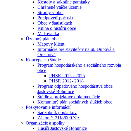
Kostoly a sakrálne pamiatky
Chránené vtáčie územie
Stromy v obci
Predpoveď počasia
Obec v štatistikách
Kniha o histórii obce
Maľovanka
Územný plán obce
Mapový klient
Informácie pre staviteľov na ul. Dubová a
Orechová
Koncepcie a štúdie
Program hospodárskeho a sociálneho rozvoja
obce
PHSR 2015 - 2025
PHSR 2012- 2018
Program odpadového hospodárstva obce
Jaslovské Bohunice
Štúdie a projektové dokumentácie
Komunitný plán sociálnych služieb obce
Poskytovanie informácií
Sadzobník poplatkov
Zákon č. 211⁄2000 Z.z.
Organizácie a spolky
Hasiči Jaslovské Bohunice