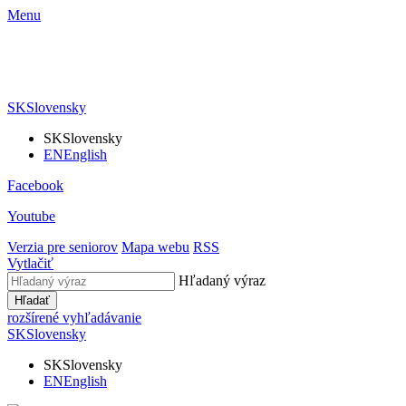
Menu
SK
Slovensky
SK
Slovensky
EN
English
Facebook
Youtube
Verzia pre seniorov
Mapa webu
RSS
Vytlačiť
Hľadaný výraz
Hľadať
rozšírené vyhľadávanie
SK
Slovensky
SK
Slovensky
EN
English