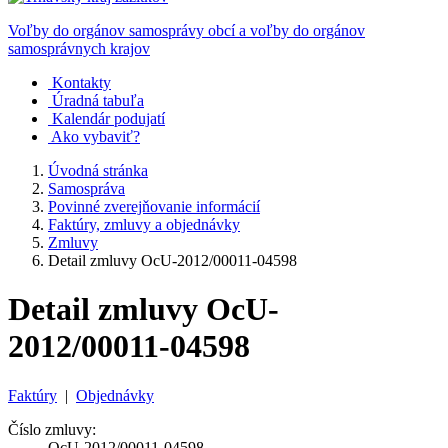
Voľby do orgánov samosprávy obcí a voľby do orgánov
samosprávnych krajov
Kontakty
Úradná tabuľa
Kalendár podujatí
Ako vybaviť?
Úvodná stránka
Samospráva
Povinné zverejňovanie informácií
Faktúry, zmluvy a objednávky
Zmluvy
Detail zmluvy OcU-2012/00011-04598
Detail zmluvy OcU-
2012/00011-04598
Faktúry
|
Objednávky
Číslo zmluvy:
OcU-2012/00011-04598