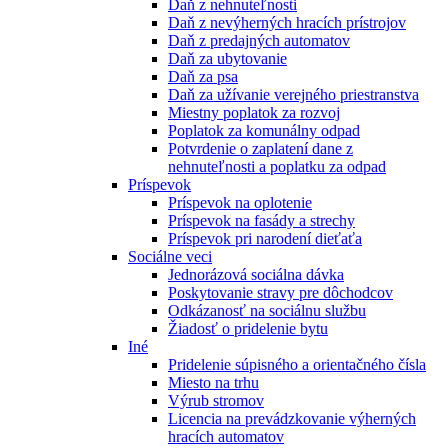
Daň z nehnuteľnosti
Daň z nevýherných hracích prístrojov
Daň z predajných automatov
Daň za ubytovanie
Daň za psa
Daň za užívanie verejného priestranstva
Miestny poplatok za rozvoj
Poplatok za komunálny odpad
Potvrdenie o zaplatení dane z
nehnuteľnosti a poplatku za odpad
Príspevok
Príspevok na oplotenie
Príspevok na fasády a strechy
Príspevok pri narodení dieťaťa
Sociálne veci
Jednorázová sociálna dávka
Poskytovanie stravy pre dôchodcov
Odkázanosť na sociálnu službu
Žiadosť o pridelenie bytu
Iné
Pridelenie súpisného a orientačného čísla
Miesto na trhu
Výrub stromov
Licencia na prevádzkovanie výherných
hracích automatov