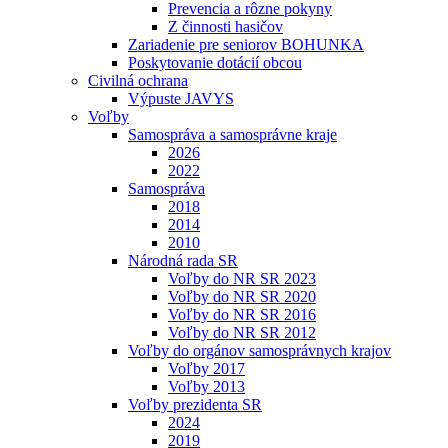
Prevencia a rôzne pokyny
Z činnosti hasičov
Zariadenie pre seniorov BOHUNKA
Poskytovanie dotácií obcou
Civilná ochrana
Výpuste JAVYS
Voľby
Samospráva a samosprávne kraje
2026
2022
Samospráva
2018
2014
2010
Národná rada SR
Voľby do NR SR 2023
Voľby do NR SR 2020
Voľby do NR SR 2016
Voľby do NR SR 2012
Voľby do orgánov samosprávnych krajov
Voľby 2017
Voľby 2013
Voľby prezidenta SR
2024
2019