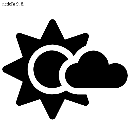
nedeľa
9. 8.