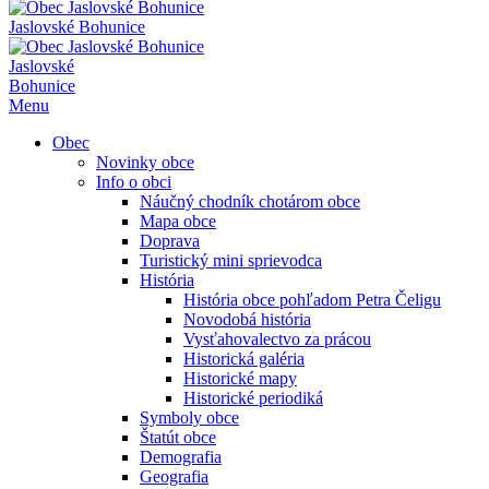
Jaslovské Bohunice
Jaslovské
Bohunice
Menu
Obec
Novinky obce
Info o obci
Náučný chodník chotárom obce
Mapa obce
Doprava
Turistický mini sprievodca
História
História obce pohľadom Petra Čeligu
Novodobá história
Vysťahovalectvo za prácou
Historická galéria
Historické mapy
Historické periodiká
Symboly obce
Štatút obce
Demografia
Geografia