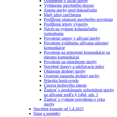
Oznámenie o začatí stavby
Vyhlásenie stavebného dozora
Zmena stavby pred dokončením
Malý zdroj znečistenia
Predĺženie platnosti stavebného povolenia
Predĺženie lehoty výstavby
Návrh na vydanie kolaudačného
rozhodnutia
Povolenie zmeny v užívaní stavby
Povolenie zvláštneho užívania miestnej
komunikácie
Povolenie na pripojenie komunikácie na
miestnu komunikáciu
Povolenie na odstránenie stavby
Stavebné úpravy a udržiavacie práce
Ohlásenie drobnej stavby
Overenie pasportu drobnej stavby
Prípojka horúcovodu
Úprava hrobového miesta
Žiadosť o preskúmanie spôsobilosti stavby
na užívanie podľa § 140d, ods. 1
Žiadosť o vydanie potvrdenia o veku
stavby
Stavebné konanie od 1.4.2025
Dane a poplatky