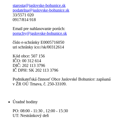
starosta@jaslovske-bohunice.sk
podatelna@jaslovske-bohunice.sk
33/5571 020
0917/814 918
Email pre nahlasovanie porúch:
poruchy@jaslovske-bohunice.sk
číslo e-schránky E0005716050
uri schránky ico://sk/00312614
Kód obce: 507 156
IČO: 00 312 614
DIČ: 202 113 3796
IČ DPH: SK 202 113 3796
Podnikateľská činnosť Obce Jaslovské Bohunice: zapísaná
v ŽR OÚ Trnava, č. 250-33109.
Úradné hodiny
PO: 08:00 - 11:30 , 12:00 - 15:30
UT: Nestránkový deň