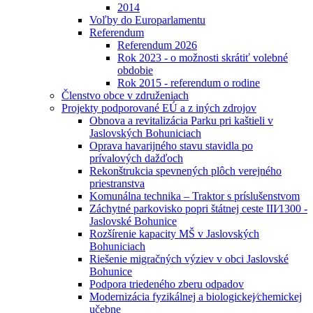
2014
Voľby do Europarlamentu
Referendum
Referendum 2026
Rok 2023 - o možnosti skrátiť volebné
obdobie
Rok 2015 - referendum o rodine
Členstvo obce v združeniach
Projekty podporované EÚ a z iných zdrojov
Obnova a revitalizácia Parku pri kaštieli v
Jaslovských Bohuniciach
Oprava havarijného stavu stavidla po
prívalových dažďoch
Rekonštrukcia spevnených plôch verejného
priestranstva
Komunálna technika – Traktor s príslušenstvom
Záchytné parkovisko popri štátnej ceste III⁄1300 -
Jaslovské Bohunice
Rozšírenie kapacity MŠ v Jaslovských
Bohuniciach
Riešenie migračných výziev v obci Jaslovské
Bohunice
Podpora triedeného zberu odpadov
Modernizácia fyzikálnej a biologickej⁄chemickej
učebne