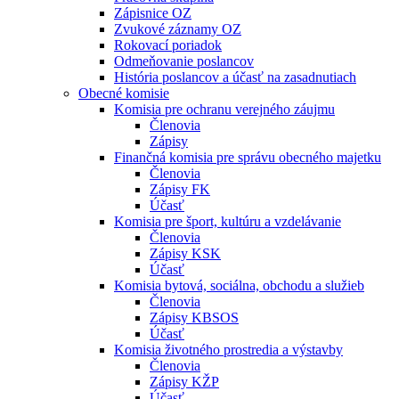
Zápisnice OZ
Zvukové záznamy OZ
Rokovací poriadok
Odmeňovanie poslancov
História poslancov a účasť na zasadnutiach
Obecné komisie
Komisia pre ochranu verejného záujmu
Členovia
Zápisy
Finančná komisia pre správu obecného majetku
Členovia
Zápisy FK
Účasť
Komisia pre šport, kultúru a vzdelávanie
Členovia
Zápisy KSK
Účasť
Komisia bytová, sociálna, obchodu a služieb
Členovia
Zápisy KBSOS
Účasť
Komisia životného prostredia a výstavby
Členovia
Zápisy KŽP
Účasť