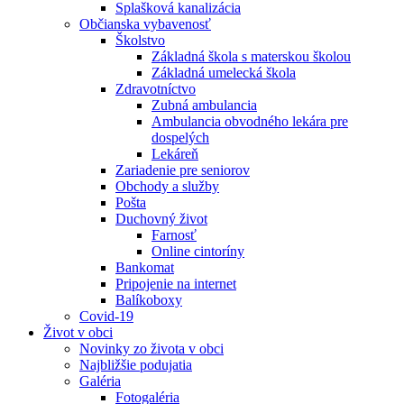
Splašková kanalizácia
Občianska vybavenosť
Školstvo
Základná škola s materskou školou
Základná umelecká škola
Zdravotníctvo
Zubná ambulancia
Ambulancia obvodného lekára pre
dospelých
Lekáreň
Zariadenie pre seniorov
Obchody a služby
Pošta
Duchovný život
Farnosť
Online cintoríny
Bankomat
Pripojenie na internet
Balíkoboxy
Covid-19
Život v obci
Novinky zo života v obci
Najbližšie podujatia
Galéria
Fotogaléria