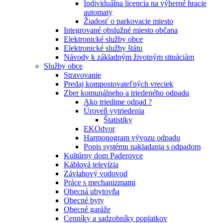
Individuálna licencia na výherné hracie
automaty
Žiadosť o parkovacie miesto
Integrované obslužné miesto občana
Elektronické služby obce
Elektronické služby štátu
Návody k základným životným situáciám
Služby obce
Stravovanie
Predaj kompostovateľných vreciek
Zber komunálneho a triedeného odpadu
Ako triedime odpad ?
Úroveň vytriedenia
Štatistiky
EKOdvor
Harmonogram vývozu odpadu
Popis systému nakladania s odpadom
Kultúrny dom Paderovce
Káblová televízia
Závlahový vodovod
Práce s mechanizmami
Obecná ubytovňa
Obecné byty
Obecné garáže
Cenníky a sadzobníky poplatkov