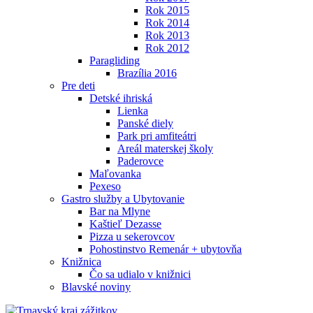
Rok 2015
Rok 2014
Rok 2013
Rok 2012
Paragliding
Brazília 2016
Pre deti
Detské ihriská
Lienka
Panské diely
Park pri amfiteátri
Areál materskej školy
Paderovce
Maľovanka
Pexeso
Gastro služby a Ubytovanie
Bar na Mlyne
Kaštieľ Dezasse
Pizza u sekerovcov
Pohostinstvo Remenár + ubytovňa
Knižnica
Čo sa udialo v knižnici
Blavské noviny