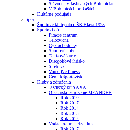
Slávnosti v Jaslovských Bohuniciach
V Bohunicách pri kaštieli
Kultúrne podujatia
Šport
Športové kluby obce ŠK Blava 1928
Športoviská
Fitness centrum
Telocvičňa
Cyklochodníky
Športové haly
Tenisové kurty
Discgolfové ihrisko
Strelnica
Vonkajšie fitness
Cenník športovísk
Kluby a združenia
Jazdecký klub AXA
Občianske združenie MEANDER
Rok 2019
Rok 2017
Rok 2014
Rok 2013
Rok 2012
Vodácko-turistický klub
Rok 2017