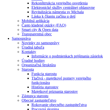
Rekonštrrukcia verejného osvetlenia
Elektronické služby centrálnej ohlasovne
Revitalizácia námestia sv Michala
Láska k čítaniu začína u detí
Mobilná aplikácia
Často kladené otázky (FAQ)
Smart city & Open data
Transparentná obec
Samospráva
Novinky zo samosprávy
Úradná tabuľa
Kontakty
Informácie o podmienkach prijímania zásielok
Úradné hodiny
Organizačná štruktúra
Starosta
Funkcia starostu
Tlačivá - majetkové pomery verejného
funkcionára
História starostov
Majetkové priznania starostov
Zástupca starostu
Obecné zastupiteľstvo
Rokovanie obecného zastupiteľstva
Pracovná skupina