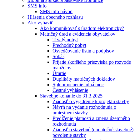
Mobilná aplikácia Jaslovské Bohunice
SMS info
SMS info návod
Hlásenia obecného rozhlasu
Ako vybaviť
Ako komunikovať s úradom elektronicky?
Matričný úrad a evidencia obyvateľov
Trvalý pobyt
Prechodný pobyt
Osvedčovanie listín a podpisov
Sobáš
Prijatie skoršieho priezviska po rozvode
manželov
Úmrtie
Duplikáty matričných dokladov
Splnomocnenie, plná moc
Čestné vyhlásenie
Stavebné konanie do 31.3.2025
Žiadosť o vyjadrenie k projektu stavby
Návrh na vydanie rozhodnutia o
umiestnení stavby
Predĺženie platnosti a zmena územného
rozhodnutia
Žiadosť o stavebné (dodatočné stavebné)
povolenie stavby