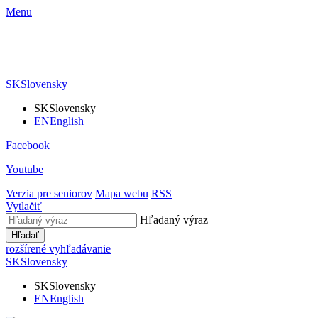
Menu
SK
Slovensky
SK
Slovensky
EN
English
Facebook
Youtube
Verzia pre seniorov
Mapa webu
RSS
Vytlačiť
Hľadaný výraz
Hľadať
rozšírené vyhľadávanie
SK
Slovensky
SK
Slovensky
EN
English