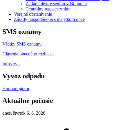
Zariadenie pre seniorov Bohunka
Centrálny register zmlúv
Verejné obstarávanie
Zásady hospodárenia s majetkom obce
SMS oznamy
Všetky SMS oznamy
Hlásenia obecného rozhlasu
Infoservis
Vývoz odpadu
Harmonogram
Aktuálne počasie
dnes, štvrtok 6. 8. 2026