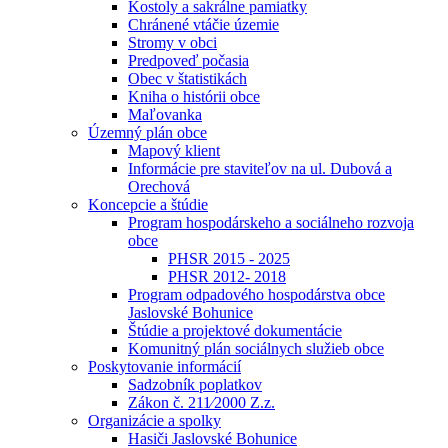
Kostoly a sakrálne pamiatky
Chránené vtáčie územie
Stromy v obci
Predpoveď počasia
Obec v štatistikách
Kniha o histórii obce
Maľovanka
Územný plán obce
Mapový klient
Informácie pre staviteľov na ul. Dubová a
Orechová
Koncepcie a štúdie
Program hospodárskeho a sociálneho rozvoja
obce
PHSR 2015 - 2025
PHSR 2012- 2018
Program odpadového hospodárstva obce
Jaslovské Bohunice
Štúdie a projektové dokumentácie
Komunitný plán sociálnych služieb obce
Poskytovanie informácií
Sadzobník poplatkov
Zákon č. 211⁄2000 Z.z.
Organizácie a spolky
Hasiči Jaslovské Bohunice