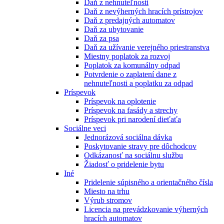
Daň z nehnuteľnosti
Daň z nevýherných hracích prístrojov
Daň z predajných automatov
Daň za ubytovanie
Daň za psa
Daň za užívanie verejného priestranstva
Miestny poplatok za rozvoj
Poplatok za komunálny odpad
Potvrdenie o zaplatení dane z
nehnuteľnosti a poplatku za odpad
Príspevok
Príspevok na oplotenie
Príspevok na fasády a strechy
Príspevok pri narodení dieťaťa
Sociálne veci
Jednorázová sociálna dávka
Poskytovanie stravy pre dôchodcov
Odkázanosť na sociálnu službu
Žiadosť o pridelenie bytu
Iné
Pridelenie súpisného a orientačného čísla
Miesto na trhu
Výrub stromov
Licencia na prevádzkovanie výherných
hracích automatov