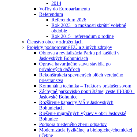
2014
Voľby do Europarlamentu
Referendum
Referendum 2026
Rok 2023 - o možnosti skrátiť volebné
obdobie
Rok 2015 - referendum o rodine
Členstvo obce v združeniach
Projekty podporované EÚ a z iných zdrojov
Obnova a revitalizácia Parku pri kaštieli v
Jaslovských Bohuniciach
Oprava havarijného stavu stavidla po
prívalových dažďoch
Rekonštrukcia spevnených plôch verejného
priestranstva
Komunálna technika – Traktor s príslušenstvom
Záchytné parkovisko popri štátnej ceste III⁄1300 -
Jaslovské Bohunice
Rozšírenie kapacity MŠ v Jaslovských
Bohuniciach
Riešenie migračných výziev v obci Jaslovské
Bohunice
Podpora triedeného zberu odpadov
Modernizácia fyzikálnej a biologickej⁄chemickej
učebne