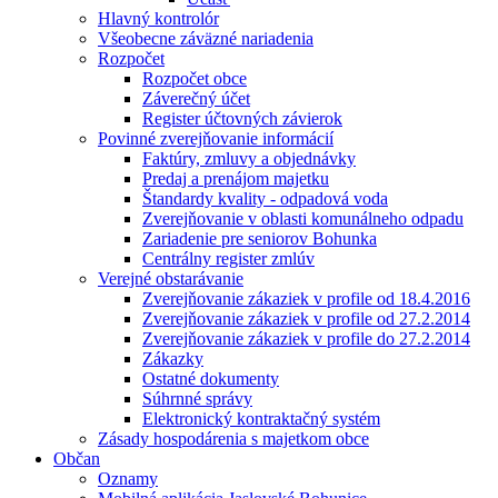
Hlavný kontrolór
Všeobecne záväzné nariadenia
Rozpočet
Rozpočet obce
Záverečný účet
Register účtovných závierok
Povinné zverejňovanie informácií
Faktúry, zmluvy a objednávky
Predaj a prenájom majetku
Štandardy kvality - odpadová voda
Zverejňovanie v oblasti komunálneho odpadu
Zariadenie pre seniorov Bohunka
Centrálny register zmlúv
Verejné obstarávanie
Zverejňovanie zákaziek v profile od 18.4.2016
Zverejňovanie zákaziek v profile od 27.2.2014
Zverejňovanie zákaziek v profile do 27.2.2014
Zákazky
Ostatné dokumenty
Súhrnné správy
Elektronický kontraktačný systém
Zásady hospodárenia s majetkom obce
Občan
Oznamy