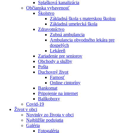
Splašková kanalizácia
Občianska vybavenosť
Školstvo
Základná škola s materskou školou
Základná umelecká škola
Zdravotníctvo
Zubná ambulancia
Ambulancia obvodného lekára pre
dospelých
Lekáreň
Zariadenie pre seniorov
Obchody a služby
Pošta
Duchovný život
Farnosť
Online cintoríny
Bankomat
Pripojenie na internet
Balíkoboxy
Covid-19
Život v obci
Novinky zo života v obci
Najbližšie podujatia
Galéria
Fotogaléria