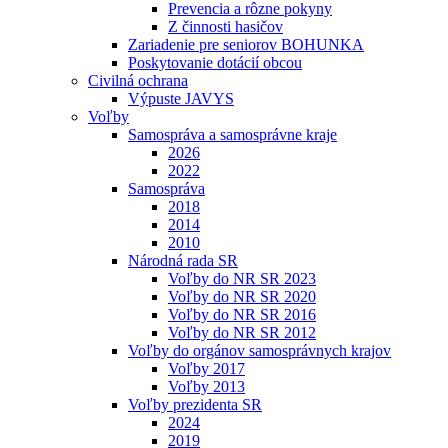
Prevencia a rôzne pokyny
Z činnosti hasičov
Zariadenie pre seniorov BOHUNKA
Poskytovanie dotácií obcou
Civilná ochrana
Výpuste JAVYS
Voľby
Samospráva a samosprávne kraje
2026
2022
Samospráva
2018
2014
2010
Národná rada SR
Voľby do NR SR 2023
Voľby do NR SR 2020
Voľby do NR SR 2016
Voľby do NR SR 2012
Voľby do orgánov samosprávnych krajov
Voľby 2017
Voľby 2013
Voľby prezidenta SR
2024
2019