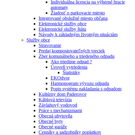
Individuálna licencia na výherné hracie
automaty
Žiadosť o parkovacie miesto
Integrované obslužné miesto občana
Elektronické služby obce
Elektronické služby štátu
Návody k základným životným situáciám
Služby obce
Stravovanie
Predaj kompostovateľných vreciek
Zber komunálneho a triedeného odpadu
Ako triedime odpad ?
Úroveň vytriedenia
Štatistiky
EKOdvor
Harmonogram vývozu odpadu
Popis systému nakladania s odpadom
Kultúrny dom Paderovce
Káblová televízia
Závlahový vodovod
Práce s mechanizmami
Obecná ubytovňa
Obecné byty
Obecné garáže
Cenníky a sadzobníky poplatkov