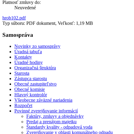
Platnosť zmluvy do:
Neuvedené
hrob102.pdf
Typ súboru: PDF dokument, Veľkosť: 1,19 MB
Samospráva
Novinky zo samosprávy
Úradná tabuľa
Kontakty
Úradné hodiny
Organizačná štruktúra
Starosta
Zástupca starostu
Obecné zastupiteľstvo
Obecné komisie
Hlavný kontrolór
Všeobecne záväzné nariadenia
Rozpočet
Povinné zverejňovanie informácií
Faktúry, zmluvy a objednávky
Predaj a prenájom majetku
Štandardy kvality - odpadová voda
Zverejňovanie v oblasti komunálneho odpadu