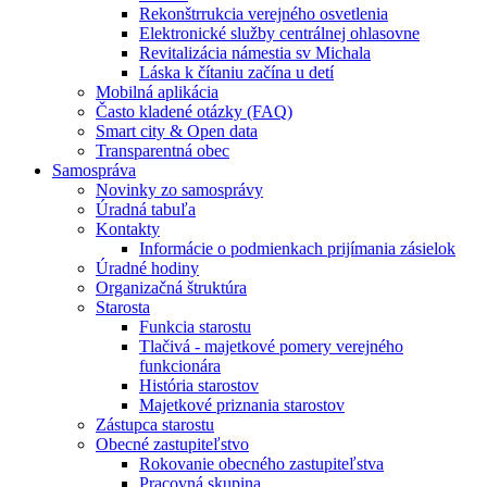
Rekonštrrukcia verejného osvetlenia
Elektronické služby centrálnej ohlasovne
Revitalizácia námestia sv Michala
Láska k čítaniu začína u detí
Mobilná aplikácia
Často kladené otázky (FAQ)
Smart city & Open data
Transparentná obec
Samospráva
Novinky zo samosprávy
Úradná tabuľa
Kontakty
Informácie o podmienkach prijímania zásielok
Úradné hodiny
Organizačná štruktúra
Starosta
Funkcia starostu
Tlačivá - majetkové pomery verejného
funkcionára
História starostov
Majetkové priznania starostov
Zástupca starostu
Obecné zastupiteľstvo
Rokovanie obecného zastupiteľstva
Pracovná skupina