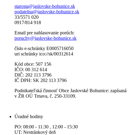
starosta@jaslovske-bohunice.sk
podatelna@jaslovske-bohunice.sk
33/5571 020
0917/814 918
Email pre nahlasovanie porúch:
poruchy@jaslovske-bohunice.sk
číslo e-schránky E0005716050
uri schránky ico://sk/00312614
Kód obce: 507 156
IČO: 00 312 614
DIČ: 202 113 3796
IČ DPH: SK 202 113 3796
Podnikateľská činnosť Obce Jaslovské Bohunice: zapísaná
v ŽR OÚ Trnava, č. 250-33109.
Úradné hodiny
PO: 08:00 - 11:30 , 12:00 - 15:30
UT: Nestránkový deň