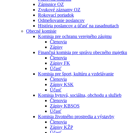
Zápisnice OZ
Zvukové záznamy OZ
Rokovací poriadok
Odmeňovanie poslancov
História poslancov a účasť na zasadnutiach
Obecné komisie
Komisia pre ochranu verejného záujmu
Členovia
Zápisy
Finančná komisia pre správu obecného majetku
Členovia
Zápisy FK
Účasť
Komisia pre šport, kultúru a vzdelávanie
Členovia
Zápisy KSK
Účasť
Komisia bytová, sociálna, obchodu a služieb
Členovia
Zápisy KBSOS
Účasť
Komisia životného prostredia a výstavby
Členovia
Zápisy KŽP
Účasť