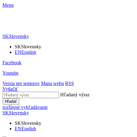
Menu
SK
Slovensky
SK
Slovensky
EN
English
Facebook
Youtube
Verzia pre seniorov
Mapa webu
RSS
Vytlačiť
Hľadaný výraz
Hľadať
rozšírené vyhľadávanie
SK
Slovensky
SK
Slovensky
EN
English