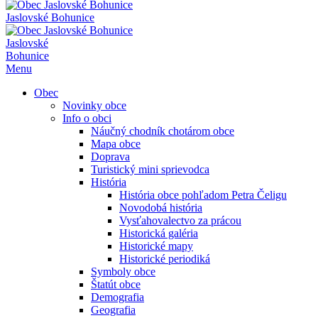
Jaslovské Bohunice
Jaslovské
Bohunice
Menu
Obec
Novinky obce
Info o obci
Náučný chodník chotárom obce
Mapa obce
Doprava
Turistický mini sprievodca
História
História obce pohľadom Petra Čeligu
Novodobá história
Vysťahovalectvo za prácou
Historická galéria
Historické mapy
Historické periodiká
Symboly obce
Štatút obce
Demografia
Geografia