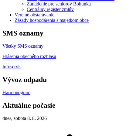
Zariadenie pre seniorov Bohunka
Centrálny register zmlúv
Verejné obstarávanie
Zásady hospodárenia s majetkom obce
SMS oznamy
Všetky SMS oznamy
Hlásenia obecného rozhlasu
Infoservis
Vývoz odpadu
Harmonogram
Aktuálne počasie
dnes, sobota 8. 8. 2026