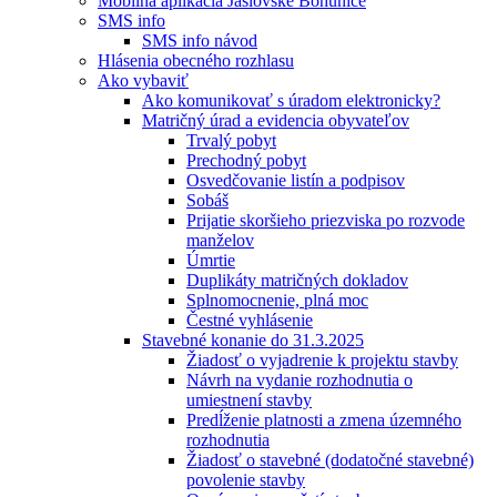
Mobilná aplikácia Jaslovské Bohunice
SMS info
SMS info návod
Hlásenia obecného rozhlasu
Ako vybaviť
Ako komunikovať s úradom elektronicky?
Matričný úrad a evidencia obyvateľov
Trvalý pobyt
Prechodný pobyt
Osvedčovanie listín a podpisov
Sobáš
Prijatie skoršieho priezviska po rozvode
manželov
Úmrtie
Duplikáty matričných dokladov
Splnomocnenie, plná moc
Čestné vyhlásenie
Stavebné konanie do 31.3.2025
Žiadosť o vyjadrenie k projektu stavby
Návrh na vydanie rozhodnutia o
umiestnení stavby
Predĺženie platnosti a zmena územného
rozhodnutia
Žiadosť o stavebné (dodatočné stavebné)
povolenie stavby