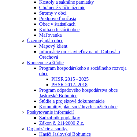
Kostoly a sakrálne pamiatky
Chránené vtáčie územie
Stromy v obci
Predpoveď počasia
Obec v štatistikách
Kniha o histórii obce
Maľovanka
Územný plán obce
Mapový klient
Informácie pre staviteľov na ul. Dubová a
Orechová
Koncepcie a štúdie
Program hospodárskeho a sociálneho rozvoja
obce
PHSR 2015 - 2025
PHSR 2012- 2018
Program odpadového hospodárstva obce
Jaslovské Bohunice
Štúdie a projektové dokumentácie
Komunitný plán sociálnych služieb obce
Poskytovanie informácií
Sadzobník poplatkov
Zákon č. 211⁄2000 Z.z.
Organizácie a spolky
Hasiči Jaslovské Bohunice