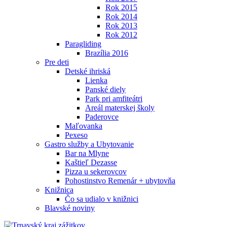
Rok 2015
Rok 2014
Rok 2013
Rok 2012
Paragliding
Brazília 2016
Pre deti
Detské ihriská
Lienka
Panské diely
Park pri amfiteátri
Areál materskej školy
Paderovce
Maľovanka
Pexeso
Gastro služby a Ubytovanie
Bar na Mlyne
Kaštieľ Dezasse
Pizza u sekerovcov
Pohostinstvo Remenár + ubytovňa
Knižnica
Čo sa udialo v knižnici
Blavské noviny