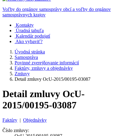
Voľby do orgánov samosprávy obcí a voľby do orgánov
samosprávnych krajov
Kontakty
Úradná tabuľa
Kalendár podujatí
Ako vybaviť?
Úvodná stránka
Samospráva
Povinné zverejňovanie informácií
Faktúry, zmluvy a objednávky
Zmluvy
Detail zmluvy OcU-2015/00195-03087
Detail zmluvy OcU-
2015/00195-03087
Faktúry
|
Objednávky
Číslo zmluvy:
OcU-2015/00195-03087