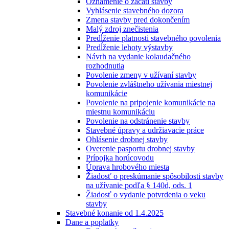
Oznámenie o začatí stavby
Vyhlásenie stavebného dozora
Zmena stavby pred dokončením
Malý zdroj znečistenia
Predĺženie platnosti stavebného povolenia
Predĺženie lehoty výstavby
Návrh na vydanie kolaudačného
rozhodnutia
Povolenie zmeny v užívaní stavby
Povolenie zvláštneho užívania miestnej
komunikácie
Povolenie na pripojenie komunikácie na
miestnu komunikáciu
Povolenie na odstránenie stavby
Stavebné úpravy a udržiavacie práce
Ohlásenie drobnej stavby
Overenie pasportu drobnej stavby
Prípojka horúcovodu
Úprava hrobového miesta
Žiadosť o preskúmanie spôsobilosti stavby
na užívanie podľa § 140d, ods. 1
Žiadosť o vydanie potvrdenia o veku
stavby
Stavebné konanie od 1.4.2025
Dane a poplatky