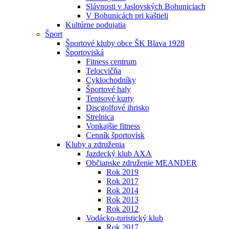
Slávnosti v Jaslovských Bohuniciach
V Bohunicách pri kaštieli
Kultúrne podujatia
Šport
Športové kluby obce ŠK Blava 1928
Športoviská
Fitness centrum
Telocvičňa
Cyklochodníky
Športové haly
Tenisové kurty
Discgolfové ihrisko
Strelnica
Vonkajšie fitness
Cenník športovísk
Kluby a združenia
Jazdecký klub AXA
Občianske združenie MEANDER
Rok 2019
Rok 2017
Rok 2014
Rok 2013
Rok 2012
Vodácko-turistický klub
Rok 2017