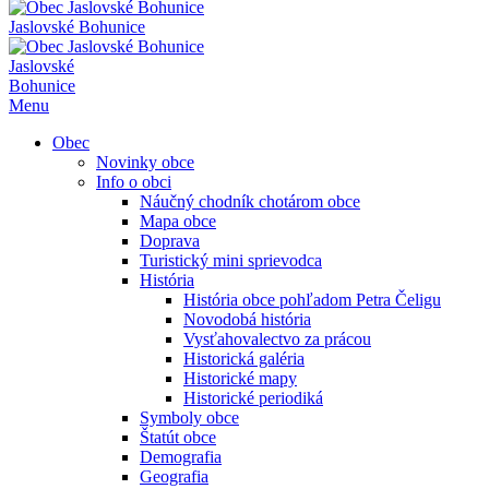
Jaslovské Bohunice
Jaslovské
Bohunice
Menu
Obec
Novinky obce
Info o obci
Náučný chodník chotárom obce
Mapa obce
Doprava
Turistický mini sprievodca
História
História obce pohľadom Petra Čeligu
Novodobá história
Vysťahovalectvo za prácou
Historická galéria
Historické mapy
Historické periodiká
Symboly obce
Štatút obce
Demografia
Geografia