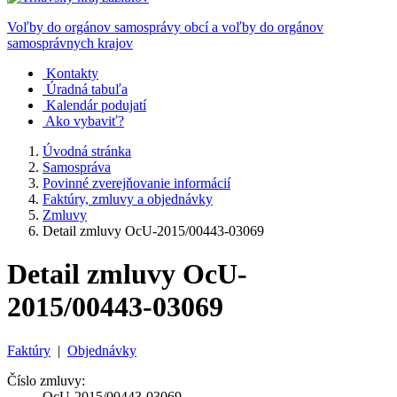
Voľby do orgánov samosprávy obcí a voľby do orgánov
samosprávnych krajov
Kontakty
Úradná tabuľa
Kalendár podujatí
Ako vybaviť?
Úvodná stránka
Samospráva
Povinné zverejňovanie informácií
Faktúry, zmluvy a objednávky
Zmluvy
Detail zmluvy OcU-2015/00443-03069
Detail zmluvy OcU-
2015/00443-03069
Faktúry
|
Objednávky
Číslo zmluvy:
OcU-2015/00443-03069