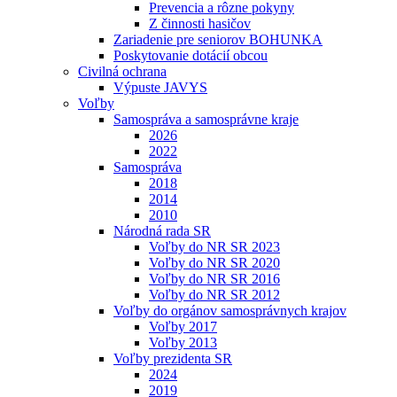
Prevencia a rôzne pokyny
Z činnosti hasičov
Zariadenie pre seniorov BOHUNKA
Poskytovanie dotácií obcou
Civilná ochrana
Výpuste JAVYS
Voľby
Samospráva a samosprávne kraje
2026
2022
Samospráva
2018
2014
2010
Národná rada SR
Voľby do NR SR 2023
Voľby do NR SR 2020
Voľby do NR SR 2016
Voľby do NR SR 2012
Voľby do orgánov samosprávnych krajov
Voľby 2017
Voľby 2013
Voľby prezidenta SR
2024
2019