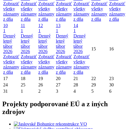
Zobraziť
Zobraziť
Zobraziť
Zobraziť
Zobraziť
Zobraziť
Zobraziť
všetky
všetky
všetky
všetky
všetky
všetky
všetky
záznamy
záznamy
záznamy
záznamy
záznamy
záznamy
záznamy
z dňa
z dňa
z dňa
z dňa
z dňa
z dňa
z dňa
10
11
12
13
14
1
1
1
1
1
Denný
Denný
Denný
Denný
Denný
letný
letný
letný
letný
letný
tábor
tábor
tábor
tábor
tábor
15
16
2026
2026
2026
2026
2026
Zobraziť
Zobraziť
Zobraziť
Zobraziť
Zobraziť
všetky
všetky
všetky
všetky
všetky
záznamy
záznamy
záznamy
záznamy
záznamy
z dňa
z dňa
z dňa
z dňa
z dňa
17
18
19
20
21
22
23
24
25
26
27
28
29
30
31
1
2
3
4
5
6
Projekty podporované EÚ a z iných
zdrojov