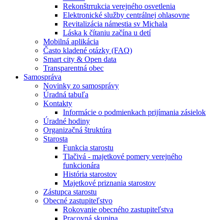
Rekonštrrukcia verejného osvetlenia
Elektronické služby centrálnej ohlasovne
Revitalizácia námestia sv Michala
Láska k čítaniu začína u detí
Mobilná aplikácia
Často kladené otázky (FAQ)
Smart city & Open data
Transparentná obec
Samospráva
Novinky zo samosprávy
Úradná tabuľa
Kontakty
Informácie o podmienkach prijímania zásielok
Úradné hodiny
Organizačná štruktúra
Starosta
Funkcia starostu
Tlačivá - majetkové pomery verejného
funkcionára
História starostov
Majetkové priznania starostov
Zástupca starostu
Obecné zastupiteľstvo
Rokovanie obecného zastupiteľstva
Pracovná skupina