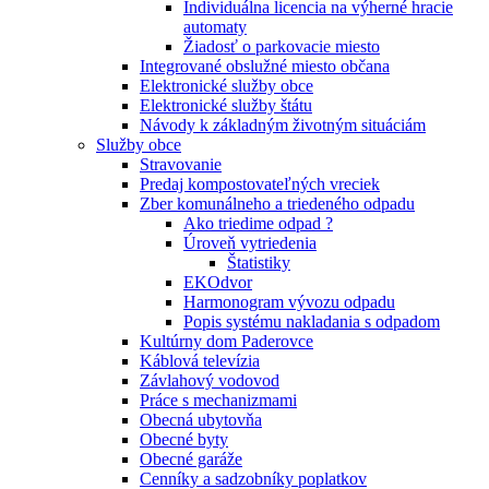
Individuálna licencia na výherné hracie
automaty
Žiadosť o parkovacie miesto
Integrované obslužné miesto občana
Elektronické služby obce
Elektronické služby štátu
Návody k základným životným situáciám
Služby obce
Stravovanie
Predaj kompostovateľných vreciek
Zber komunálneho a triedeného odpadu
Ako triedime odpad ?
Úroveň vytriedenia
Štatistiky
EKOdvor
Harmonogram vývozu odpadu
Popis systému nakladania s odpadom
Kultúrny dom Paderovce
Káblová televízia
Závlahový vodovod
Práce s mechanizmami
Obecná ubytovňa
Obecné byty
Obecné garáže
Cenníky a sadzobníky poplatkov