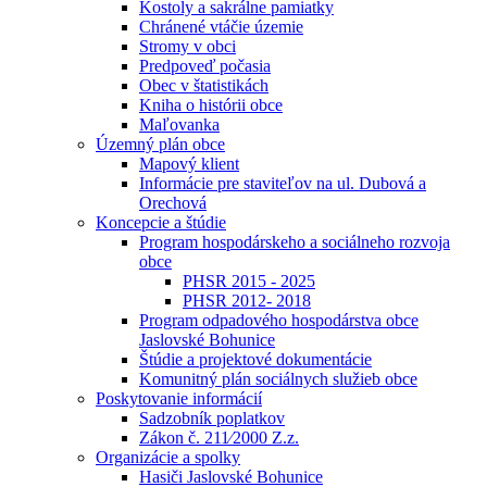
Kostoly a sakrálne pamiatky
Chránené vtáčie územie
Stromy v obci
Predpoveď počasia
Obec v štatistikách
Kniha o histórii obce
Maľovanka
Územný plán obce
Mapový klient
Informácie pre staviteľov na ul. Dubová a
Orechová
Koncepcie a štúdie
Program hospodárskeho a sociálneho rozvoja
obce
PHSR 2015 - 2025
PHSR 2012- 2018
Program odpadového hospodárstva obce
Jaslovské Bohunice
Štúdie a projektové dokumentácie
Komunitný plán sociálnych služieb obce
Poskytovanie informácií
Sadzobník poplatkov
Zákon č. 211⁄2000 Z.z.
Organizácie a spolky
Hasiči Jaslovské Bohunice