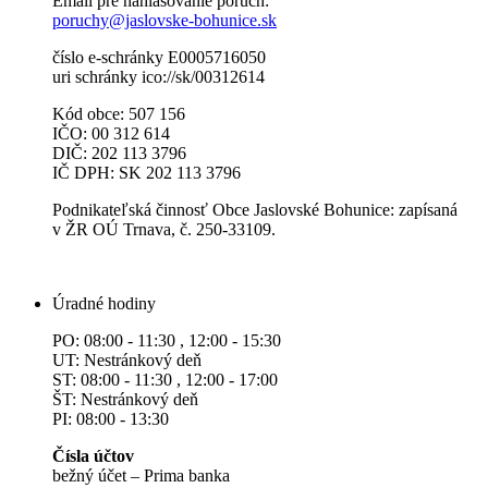
Email pre nahlasovanie porúch:
poruchy@jaslovske-bohunice.sk
číslo e-schránky E0005716050
uri schránky ico://sk/00312614
Kód obce: 507 156
IČO: 00 312 614
DIČ: 202 113 3796
IČ DPH: SK 202 113 3796
Podnikateľská činnosť Obce Jaslovské Bohunice: zapísaná
v ŽR OÚ Trnava, č. 250-33109.
Úradné hodiny
PO: 08:00 - 11:30 , 12:00 - 15:30
UT: Nestránkový deň
ST: 08:00 - 11:30 , 12:00 - 17:00
ŠT: Nestránkový deň
PI: 08:00 - 13:30
Čísla účtov
bežný účet – Prima banka