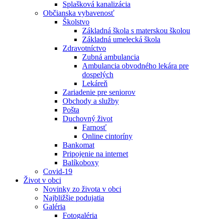
Splašková kanalizácia
Občianska vybavenosť
Školstvo
Základná škola s materskou školou
Základná umelecká škola
Zdravotníctvo
Zubná ambulancia
Ambulancia obvodného lekára pre
dospelých
Lekáreň
Zariadenie pre seniorov
Obchody a služby
Pošta
Duchovný život
Farnosť
Online cintoríny
Bankomat
Pripojenie na internet
Balíkoboxy
Covid-19
Život v obci
Novinky zo života v obci
Najbližšie podujatia
Galéria
Fotogaléria