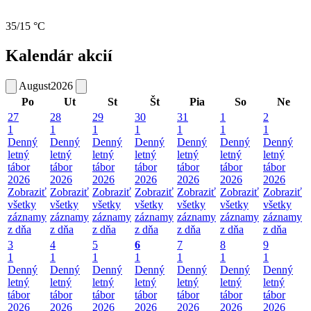
35/15 °C
Kalendár akcií
August
2026
Po
Ut
St
Št
Pia
So
Ne
27
28
29
30
31
1
2
1
1
1
1
1
1
1
Denný
Denný
Denný
Denný
Denný
Denný
Denný
letný
letný
letný
letný
letný
letný
letný
tábor
tábor
tábor
tábor
tábor
tábor
tábor
2026
2026
2026
2026
2026
2026
2026
Zobraziť
Zobraziť
Zobraziť
Zobraziť
Zobraziť
Zobraziť
Zobraziť
všetky
všetky
všetky
všetky
všetky
všetky
všetky
záznamy
záznamy
záznamy
záznamy
záznamy
záznamy
záznamy
z dňa
z dňa
z dňa
z dňa
z dňa
z dňa
z dňa
3
4
5
6
7
8
9
1
1
1
1
1
1
1
Denný
Denný
Denný
Denný
Denný
Denný
Denný
letný
letný
letný
letný
letný
letný
letný
tábor
tábor
tábor
tábor
tábor
tábor
tábor
2026
2026
2026
2026
2026
2026
2026