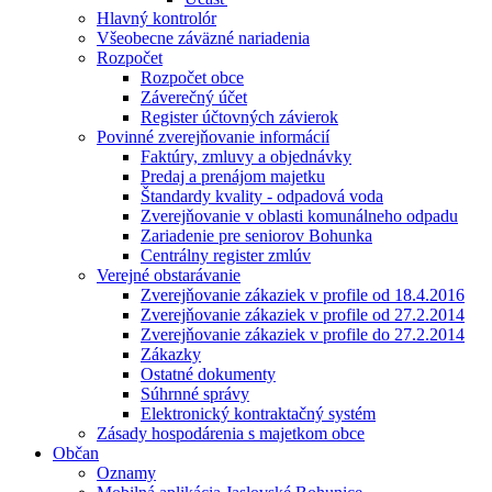
Hlavný kontrolór
Všeobecne záväzné nariadenia
Rozpočet
Rozpočet obce
Záverečný účet
Register účtovných závierok
Povinné zverejňovanie informácií
Faktúry, zmluvy a objednávky
Predaj a prenájom majetku
Štandardy kvality - odpadová voda
Zverejňovanie v oblasti komunálneho odpadu
Zariadenie pre seniorov Bohunka
Centrálny register zmlúv
Verejné obstarávanie
Zverejňovanie zákaziek v profile od 18.4.2016
Zverejňovanie zákaziek v profile od 27.2.2014
Zverejňovanie zákaziek v profile do 27.2.2014
Zákazky
Ostatné dokumenty
Súhrnné správy
Elektronický kontraktačný systém
Zásady hospodárenia s majetkom obce
Občan
Oznamy