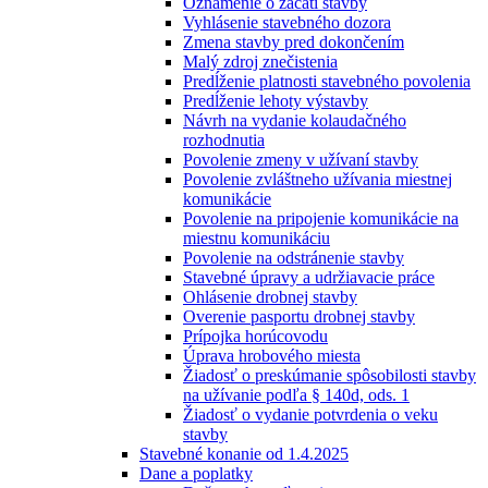
Oznámenie o začatí stavby
Vyhlásenie stavebného dozora
Zmena stavby pred dokončením
Malý zdroj znečistenia
Predĺženie platnosti stavebného povolenia
Predĺženie lehoty výstavby
Návrh na vydanie kolaudačného
rozhodnutia
Povolenie zmeny v užívaní stavby
Povolenie zvláštneho užívania miestnej
komunikácie
Povolenie na pripojenie komunikácie na
miestnu komunikáciu
Povolenie na odstránenie stavby
Stavebné úpravy a udržiavacie práce
Ohlásenie drobnej stavby
Overenie pasportu drobnej stavby
Prípojka horúcovodu
Úprava hrobového miesta
Žiadosť o preskúmanie spôsobilosti stavby
na užívanie podľa § 140d, ods. 1
Žiadosť o vydanie potvrdenia o veku
stavby
Stavebné konanie od 1.4.2025
Dane a poplatky