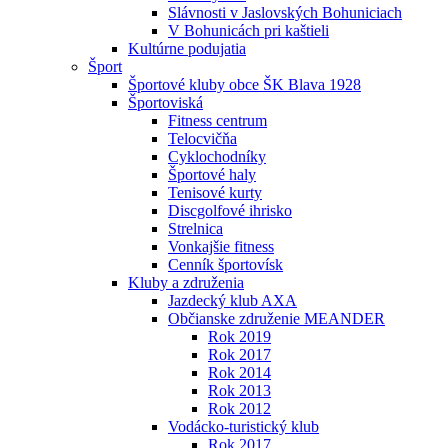
Slávnosti v Jaslovských Bohuniciach
V Bohunicách pri kaštieli
Kultúrne podujatia
Šport
Športové kluby obce ŠK Blava 1928
Športoviská
Fitness centrum
Telocvičňa
Cyklochodníky
Športové haly
Tenisové kurty
Discgolfové ihrisko
Strelnica
Vonkajšie fitness
Cenník športovísk
Kluby a združenia
Jazdecký klub AXA
Občianske združenie MEANDER
Rok 2019
Rok 2017
Rok 2014
Rok 2013
Rok 2012
Vodácko-turistický klub
Rok 2017