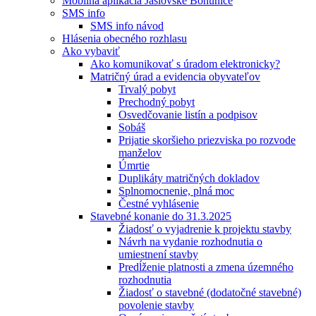
Mobilná aplikácia Jaslovské Bohunice
SMS info
SMS info návod
Hlásenia obecného rozhlasu
Ako vybaviť
Ako komunikovať s úradom elektronicky?
Matričný úrad a evidencia obyvateľov
Trvalý pobyt
Prechodný pobyt
Osvedčovanie listín a podpisov
Sobáš
Prijatie skoršieho priezviska po rozvode
manželov
Úmrtie
Duplikáty matričných dokladov
Splnomocnenie, plná moc
Čestné vyhlásenie
Stavebné konanie do 31.3.2025
Žiadosť o vyjadrenie k projektu stavby
Návrh na vydanie rozhodnutia o
umiestnení stavby
Predĺženie platnosti a zmena územného
rozhodnutia
Žiadosť o stavebné (dodatočné stavebné)
povolenie stavby