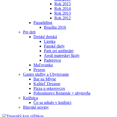
Rok 2015
Rok 2014
Rok 2013
Rok 2012
Paragliding
Brazília 2016
Pre deti
Detské ihriská
Lienka
Panské diely
Park pri amfiteátri
Areál materskej školy
Paderovce
Maľovanka
Pexeso
Gastro služby a Ubytovanie
Bar na Mlyne
Kaštieľ Dezasse
Pizza u sekerovcov
Pohostinstvo Remenár + ubytovňa
Knižnica
Čo sa udialo v knižnici
Blavské noviny