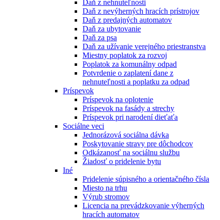
Daň z nehnuteľnosti
Daň z nevýherných hracích prístrojov
Daň z predajných automatov
Daň za ubytovanie
Daň za psa
Daň za užívanie verejného priestranstva
Miestny poplatok za rozvoj
Poplatok za komunálny odpad
Potvrdenie o zaplatení dane z
nehnuteľnosti a poplatku za odpad
Príspevok
Príspevok na oplotenie
Príspevok na fasády a strechy
Príspevok pri narodení dieťaťa
Sociálne veci
Jednorázová sociálna dávka
Poskytovanie stravy pre dôchodcov
Odkázanosť na sociálnu službu
Žiadosť o pridelenie bytu
Iné
Pridelenie súpisného a orientačného čísla
Miesto na trhu
Výrub stromov
Licencia na prevádzkovanie výherných
hracích automatov