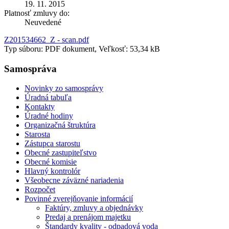
19. 11. 2015
Platnosť zmluvy do:
Neuvedené
Z201534662_Z - scan.pdf
Typ súboru: PDF dokument, Veľkosť: 53,34 kB
Samospráva
Novinky zo samosprávy
Úradná tabuľa
Kontakty
Úradné hodiny
Organizačná štruktúra
Starosta
Zástupca starostu
Obecné zastupiteľstvo
Obecné komisie
Hlavný kontrolór
Všeobecne záväzné nariadenia
Rozpočet
Povinné zverejňovanie informácií
Faktúry, zmluvy a objednávky
Predaj a prenájom majetku
Štandardy kvality - odpadová voda