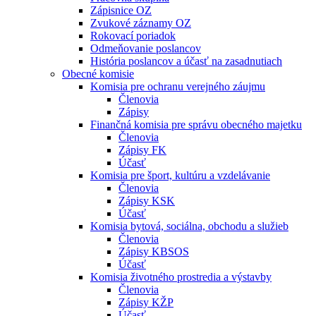
Zápisnice OZ
Zvukové záznamy OZ
Rokovací poriadok
Odmeňovanie poslancov
História poslancov a účasť na zasadnutiach
Obecné komisie
Komisia pre ochranu verejného záujmu
Členovia
Zápisy
Finančná komisia pre správu obecného majetku
Členovia
Zápisy FK
Účasť
Komisia pre šport, kultúru a vzdelávanie
Členovia
Zápisy KSK
Účasť
Komisia bytová, sociálna, obchodu a služieb
Členovia
Zápisy KBSOS
Účasť
Komisia životného prostredia a výstavby
Členovia
Zápisy KŽP
Účasť