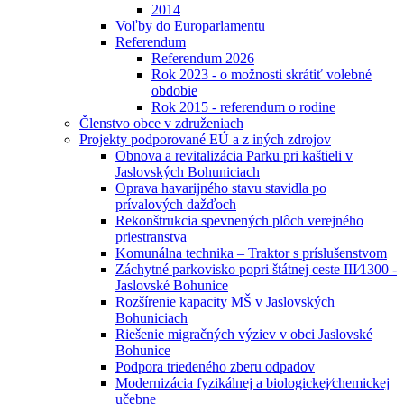
2014
Voľby do Europarlamentu
Referendum
Referendum 2026
Rok 2023 - o možnosti skrátiť volebné
obdobie
Rok 2015 - referendum o rodine
Členstvo obce v združeniach
Projekty podporované EÚ a z iných zdrojov
Obnova a revitalizácia Parku pri kaštieli v
Jaslovských Bohuniciach
Oprava havarijného stavu stavidla po
prívalových dažďoch
Rekonštrukcia spevnených plôch verejného
priestranstva
Komunálna technika – Traktor s príslušenstvom
Záchytné parkovisko popri štátnej ceste III⁄1300 -
Jaslovské Bohunice
Rozšírenie kapacity MŠ v Jaslovských
Bohuniciach
Riešenie migračných výziev v obci Jaslovské
Bohunice
Podpora triedeného zberu odpadov
Modernizácia fyzikálnej a biologickej⁄chemickej
učebne