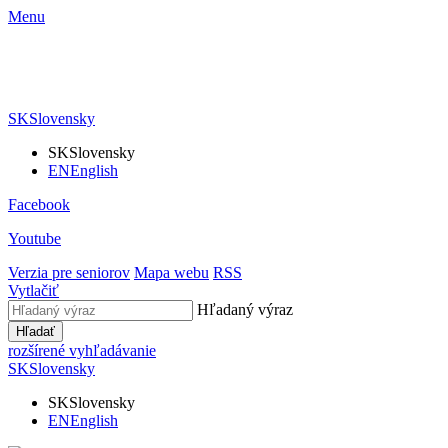
Menu
SK
Slovensky
SK
Slovensky
EN
English
Facebook
Youtube
Verzia pre seniorov
Mapa webu
RSS
Vytlačiť
Hľadaný výraz
Hľadať
rozšírené vyhľadávanie
SK
Slovensky
SK
Slovensky
EN
English