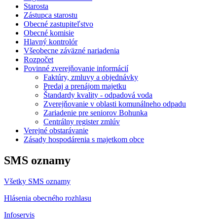
Starosta
Zástupca starostu
Obecné zastupiteľstvo
Obecné komisie
Hlavný kontrolór
Všeobecne záväzné nariadenia
Rozpočet
Povinné zverejňovanie informácií
Faktúry, zmluvy a objednávky
Predaj a prenájom majetku
Štandardy kvality - odpadová voda
Zverejňovanie v oblasti komunálneho odpadu
Zariadenie pre seniorov Bohunka
Centrálny register zmlúv
Verejné obstarávanie
Zásady hospodárenia s majetkom obce
SMS oznamy
Všetky SMS oznamy
Hlásenia obecného rozhlasu
Infoservis