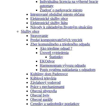
Individuálna licencia na výherné hracie
automaty
Žiadosť o parkovacie miesto
Integrované obslužné miesto občana
Elektronické služby obce
Elektronické služby štátu
Návody k základným životným situáciám
Služby obce
Stravovanie
Predaj kompostovateľných vreciek
Zber komunálneho a triedeného odpadu
Ako triedime odpad ?
Úroveň vytriedenia
Štatistiky
EKOdvor
Harmonogram vývozu odpadu
Popis systému nakladania s odpadom
Kultúrny dom Paderovce
Káblová televízia
Závlahový vodovod
Práce s mechanizmami
Obecná ubytovňa
Obecné byty
Obecné garáže
Cenníky a sadzobníky poplatkov