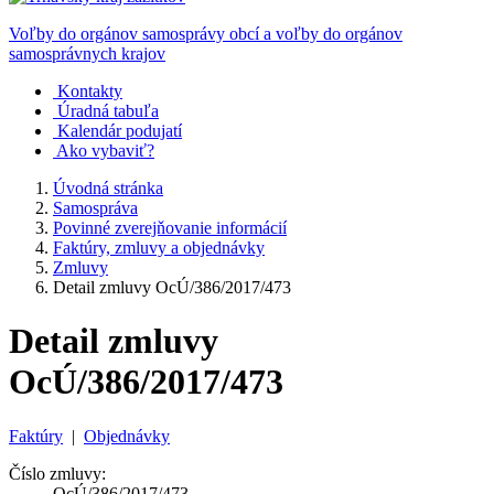
Voľby do orgánov samosprávy obcí a voľby do orgánov
samosprávnych krajov
Kontakty
Úradná tabuľa
Kalendár podujatí
Ako vybaviť?
Úvodná stránka
Samospráva
Povinné zverejňovanie informácií
Faktúry, zmluvy a objednávky
Zmluvy
Detail zmluvy OcÚ/386/2017/473
Detail zmluvy
OcÚ/386/2017/473
Faktúry
|
Objednávky
Číslo zmluvy:
OcÚ/386/2017/473