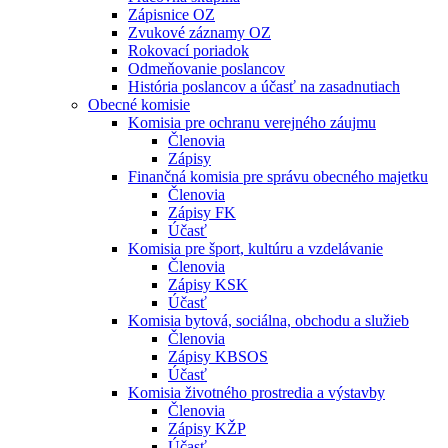
Zápisnice OZ
Zvukové záznamy OZ
Rokovací poriadok
Odmeňovanie poslancov
História poslancov a účasť na zasadnutiach
Obecné komisie
Komisia pre ochranu verejného záujmu
Členovia
Zápisy
Finančná komisia pre správu obecného majetku
Členovia
Zápisy FK
Účasť
Komisia pre šport, kultúru a vzdelávanie
Členovia
Zápisy KSK
Účasť
Komisia bytová, sociálna, obchodu a služieb
Členovia
Zápisy KBSOS
Účasť
Komisia životného prostredia a výstavby
Členovia
Zápisy KŽP
Účasť