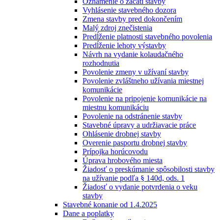
Oznámenie o začatí stavby
Vyhlásenie stavebného dozora
Zmena stavby pred dokončením
Malý zdroj znečistenia
Predĺženie platnosti stavebného povolenia
Predĺženie lehoty výstavby
Návrh na vydanie kolaudačného
rozhodnutia
Povolenie zmeny v užívaní stavby
Povolenie zvláštneho užívania miestnej
komunikácie
Povolenie na pripojenie komunikácie na
miestnu komunikáciu
Povolenie na odstránenie stavby
Stavebné úpravy a udržiavacie práce
Ohlásenie drobnej stavby
Overenie pasportu drobnej stavby
Prípojka horúcovodu
Úprava hrobového miesta
Žiadosť o preskúmanie spôsobilosti stavby
na užívanie podľa § 140d, ods. 1
Žiadosť o vydanie potvrdenia o veku
stavby
Stavebné konanie od 1.4.2025
Dane a poplatky