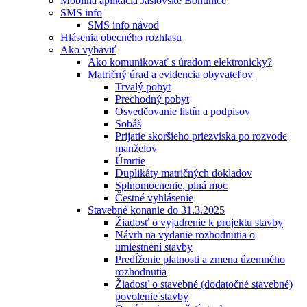
Mobilná aplikácia Jaslovské Bohunice
SMS info
SMS info návod
Hlásenia obecného rozhlasu
Ako vybaviť
Ako komunikovať s úradom elektronicky?
Matričný úrad a evidencia obyvateľov
Trvalý pobyt
Prechodný pobyt
Osvedčovanie listín a podpisov
Sobáš
Prijatie skoršieho priezviska po rozvode
manželov
Úmrtie
Duplikáty matričných dokladov
Splnomocnenie, plná moc
Čestné vyhlásenie
Stavebné konanie do 31.3.2025
Žiadosť o vyjadrenie k projektu stavby
Návrh na vydanie rozhodnutia o
umiestnení stavby
Predĺženie platnosti a zmena územného
rozhodnutia
Žiadosť o stavebné (dodatočné stavebné)
povolenie stavby