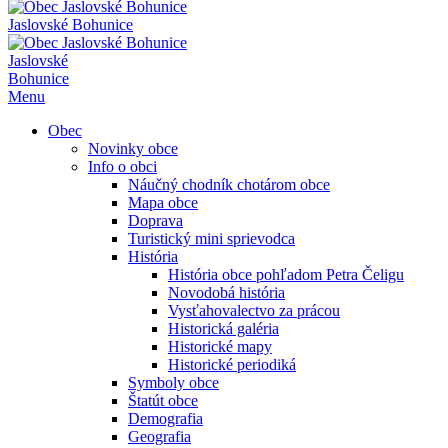
Jaslovské Bohunice
Jaslovské
Bohunice
Menu
Obec
Novinky obce
Info o obci
Náučný chodník chotárom obce
Mapa obce
Doprava
Turistický mini sprievodca
História
História obce pohľadom Petra Čeligu
Novodobá história
Vysťahovalectvo za prácou
Historická galéria
Historické mapy
Historické periodiká
Symboly obce
Štatút obce
Demografia
Geografia