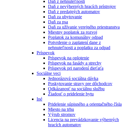
Daň z nehnuteľnosti
Daň z nevýherných hracích prístrojov
Daň z predajných automatov
Daň za ubytovanie
Daň za psa
Daň za užívanie verejného priestranstva
Miestny poplatok za rozvoj
Poplatok za komunálny odpad
Potvrdenie o zaplatení dane z
nehnuteľnosti a poplatku za odpad
Príspevok
Príspevok na oplotenie
Príspevok na fasády a strechy
Príspevok pri narodení dieťaťa
Sociálne veci
Jednorázová sociálna dávka
Poskytovanie stravy pre dôchodcov
Odkázanosť na sociálnu službu
Žiadosť o pridelenie bytu
Iné
Pridelenie súpisného a orientačného čísla
Miesto na trhu
Výrub stromov
Licencia na prevádzkovanie výherných
hracích automatov