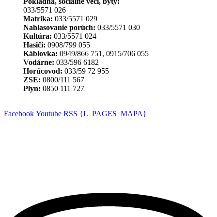
Pokladňa, sociálne veci, byty:
033/5571 026
Matrika:
033/5571 029
Nahlasovanie porúch:
033/5571 030
Kultúra:
033/5571 024
Hasiči:
0908/799 055
Káblovka:
0949/866 751, 0915/706 055
Vodárne:
033/596 6182
Horúcovod:
033/59 72 955
ZSE:
0800/111 567
Plyn:
0850 111 727
Facebook
Youtube
RSS
{L_PAGES_MAPA}