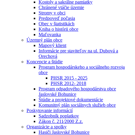
Kostoly a sakrálne pamiatky
Chránené vtáčie územie
Stromy v obci
Predpoveď počasia
Obec v štatistikách
Kniha o histórii obce
Maľovanka
Územný plán obce
Mapový klient
Informácie pre staviteľov na ul. Dubová a
Orechová
Koncepcie a štúdie
Program hospodárskeho a sociálneho rozvoja
obce
PHSR 2015 - 2025
PHSR 2012- 2018
Program odpadového hospodárstva obce
Jaslovské Bohunice
Štúdie a projektové dokumentácie
Komunitný plán sociálnych služieb obce
Poskytovanie informácií
Sadzobník poplatkov
Zákon č. 211⁄2000 Z.z.
Organizácie a spolky
Hasiči Jaslovské Bohunice