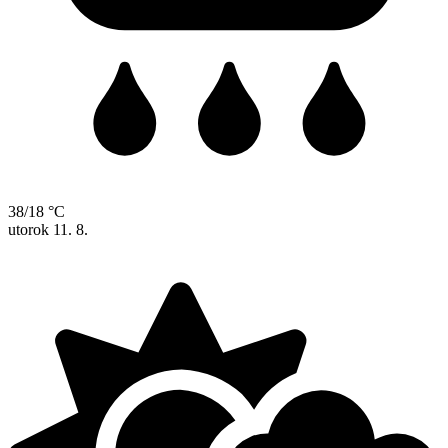
38/18 °C
utorok
11. 8.