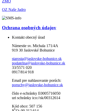
ZMO
OZ Naše Jadro
Ochrana osobných údajov
Kontakt obecný úrad
Námestie sv. Michala 171/4A
919 30 Jaslovské Bohunice
starosta@jaslovske-bohunice.sk
podatelna@jaslovske-bohunice.sk
33/5571 020
0917/814 918
Email pre nahlasovanie porúch:
poruchy@jaslovske-bohunice.sk
číslo e-schránky E0005716050
uri schránky ico://sk/00312614
Kód obce: 507 156
IČO: 00 312 614