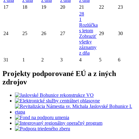
z dňa
z dňa
z dňa
z dňa
z dňa
17
18
19
20
21
22
23
28
1
Rozlúčka
s letom
24
25
26
27
29
30
Zobraziť
všetky
záznamy
z dňa
31
1
2
3
4
5
6
Projekty podporované EÚ a z iných
zdrojov