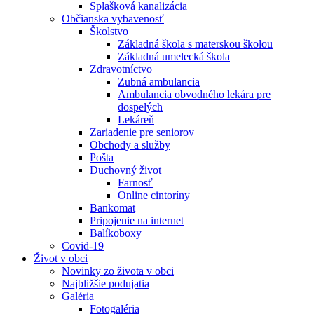
Splašková kanalizácia
Občianska vybavenosť
Školstvo
Základná škola s materskou školou
Základná umelecká škola
Zdravotníctvo
Zubná ambulancia
Ambulancia obvodného lekára pre
dospelých
Lekáreň
Zariadenie pre seniorov
Obchody a služby
Pošta
Duchovný život
Farnosť
Online cintoríny
Bankomat
Pripojenie na internet
Balíkoboxy
Covid-19
Život v obci
Novinky zo života v obci
Najbližšie podujatia
Galéria
Fotogaléria