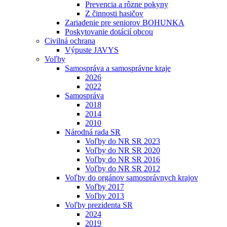
Prevencia a rôzne pokyny
Z činnosti hasičov
Zariadenie pre seniorov BOHUNKA
Poskytovanie dotácií obcou
Civilná ochrana
Výpuste JAVYS
Voľby
Samospráva a samosprávne kraje
2026
2022
Samospráva
2018
2014
2010
Národná rada SR
Voľby do NR SR 2023
Voľby do NR SR 2020
Voľby do NR SR 2016
Voľby do NR SR 2012
Voľby do orgánov samosprávnych krajov
Voľby 2017
Voľby 2013
Voľby prezidenta SR
2024
2019