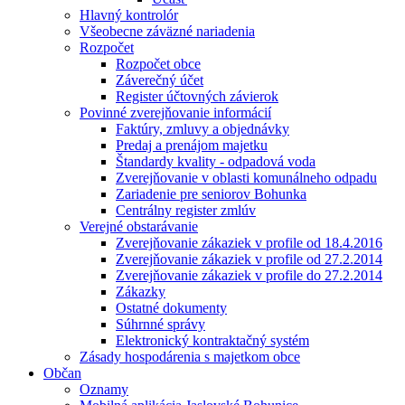
Hlavný kontrolór
Všeobecne záväzné nariadenia
Rozpočet
Rozpočet obce
Záverečný účet
Register účtovných závierok
Povinné zverejňovanie informácií
Faktúry, zmluvy a objednávky
Predaj a prenájom majetku
Štandardy kvality - odpadová voda
Zverejňovanie v oblasti komunálneho odpadu
Zariadenie pre seniorov Bohunka
Centrálny register zmlúv
Verejné obstarávanie
Zverejňovanie zákaziek v profile od 18.4.2016
Zverejňovanie zákaziek v profile od 27.2.2014
Zverejňovanie zákaziek v profile do 27.2.2014
Zákazky
Ostatné dokumenty
Súhrnné správy
Elektronický kontraktačný systém
Zásady hospodárenia s majetkom obce
Občan
Oznamy