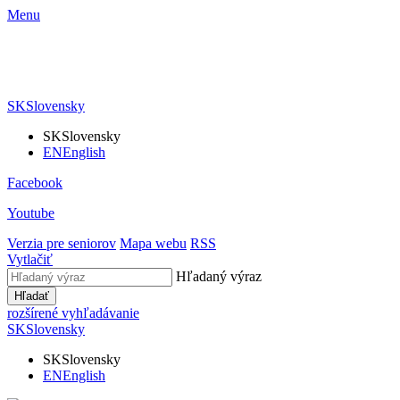
Menu
SK
Slovensky
SK
Slovensky
EN
English
Facebook
Youtube
Verzia pre seniorov
Mapa webu
RSS
Vytlačiť
Hľadaný výraz
Hľadať
rozšírené vyhľadávanie
SK
Slovensky
SK
Slovensky
EN
English