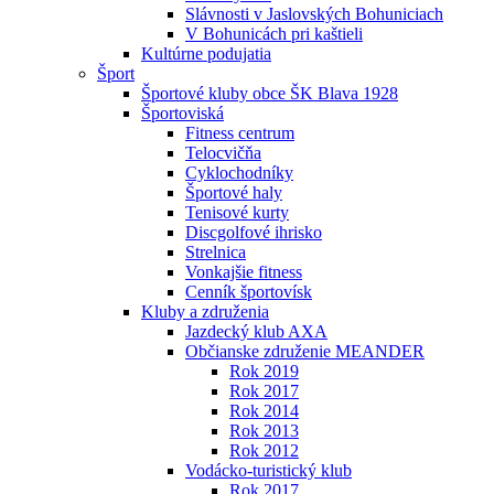
Slávnosti v Jaslovských Bohuniciach
V Bohunicách pri kaštieli
Kultúrne podujatia
Šport
Športové kluby obce ŠK Blava 1928
Športoviská
Fitness centrum
Telocvičňa
Cyklochodníky
Športové haly
Tenisové kurty
Discgolfové ihrisko
Strelnica
Vonkajšie fitness
Cenník športovísk
Kluby a združenia
Jazdecký klub AXA
Občianske združenie MEANDER
Rok 2019
Rok 2017
Rok 2014
Rok 2013
Rok 2012
Vodácko-turistický klub
Rok 2017