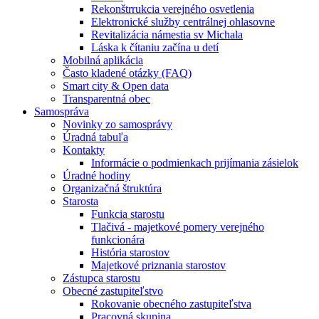
Rekonštrrukcia verejného osvetlenia
Elektronické služby centrálnej ohlasovne
Revitalizácia námestia sv Michala
Láska k čítaniu začína u detí
Mobilná aplikácia
Často kladené otázky (FAQ)
Smart city & Open data
Transparentná obec
Samospráva
Novinky zo samosprávy
Úradná tabuľa
Kontakty
Informácie o podmienkach prijímania zásielok
Úradné hodiny
Organizačná štruktúra
Starosta
Funkcia starostu
Tlačivá - majetkové pomery verejného
funkcionára
História starostov
Majetkové priznania starostov
Zástupca starostu
Obecné zastupiteľstvo
Rokovanie obecného zastupiteľstva
Pracovná skupina