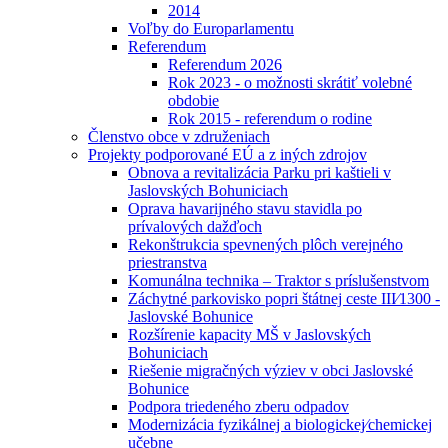
2014
Voľby do Europarlamentu
Referendum
Referendum 2026
Rok 2023 - o možnosti skrátiť volebné
obdobie
Rok 2015 - referendum o rodine
Členstvo obce v združeniach
Projekty podporované EÚ a z iných zdrojov
Obnova a revitalizácia Parku pri kaštieli v
Jaslovských Bohuniciach
Oprava havarijného stavu stavidla po
prívalových dažďoch
Rekonštrukcia spevnených plôch verejného
priestranstva
Komunálna technika – Traktor s príslušenstvom
Záchytné parkovisko popri štátnej ceste III⁄1300 -
Jaslovské Bohunice
Rozšírenie kapacity MŠ v Jaslovských
Bohuniciach
Riešenie migračných výziev v obci Jaslovské
Bohunice
Podpora triedeného zberu odpadov
Modernizácia fyzikálnej a biologickej⁄chemickej
učebne