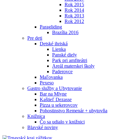
Rok 2015
Rok 2014
Rok 2013
Rok 2012
Paragliding
Brazília 2016
Pre deti
Detské ihriská
Lienka
Panské diely
Park pri amfiteátri
Areál materskej školy
Paderovce
Maľovanka
Pexeso
Gastro služby a Ubytovanie
Bar na Mlyne
Kaštieľ Dezasse
Pizza u sekerovcov
Pohostinstvo Remenár + ubytovňa
Knižnica
Čo sa udialo v knižnici
Blavské noviny