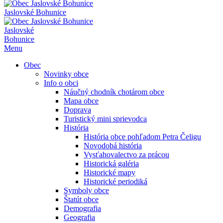
Jaslovské Bohunice
Jaslovské
Bohunice
Menu
Obec
Novinky obce
Info o obci
Náučný chodník chotárom obce
Mapa obce
Doprava
Turistický mini sprievodca
História
História obce pohľadom Petra Čeligu
Novodobá história
Vysťahovalectvo za prácou
Historická galéria
Historické mapy
Historické periodiká
Symboly obce
Štatút obce
Demografia
Geografia