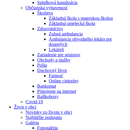
Splašková kanalizácia
Občianska vybavenosť
Školstvo
Základná škola s materskou školou
Základná umelecká škola
Zdravotníctvo
Zubná ambulancia
Ambulancia obvodného lekára pre
dospelých
Lekáreň
Zariadenie pre seniorov
Obchody a služby
Pošta
Duchovný život
Farnosť
Online cintoríny
Bankomat
Pripojenie na internet
Balíkoboxy
Covid-19
Život v obci
Novinky zo života v obci
Najbližšie podujatia
Galéria
Fotogaléria