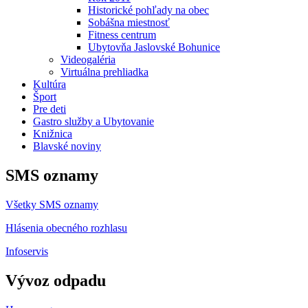
Historické pohľady na obec
Sobášna miestnosť
Fitness centrum
Ubytovňa Jaslovské Bohunice
Videogaléria
Virtuálna prehliadka
Kultúra
Šport
Pre deti
Gastro služby a Ubytovanie
Knižnica
Blavské noviny
SMS oznamy
Všetky SMS oznamy
Hlásenia obecného rozhlasu
Infoservis
Vývoz odpadu