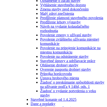
Oznámenie o začatí stavby
Vyhlásenie stavebného dozora
Zmena stavby pred dokončením
Malý zdroj znečistenia
Predĺženie platnosti stavebného povolenia
Predĺženie lehoty výstavby
Návrh na vydanie kolaudačného
rozhodnutia
Povolenie zmeny v užívaní stavby
Povolenie zvláštneho užívania miestnej
komunikácie
Povolenie na pripojenie komunikácie na
miestnu komunikáciu
Povolenie na odstránenie stavby
Stavebné úpravy a udržiavacie práce
Ohlásenie drobnej stavby
Overenie pasportu drobnej stavby
Prípojka horúcovodu
Úprava hrobového miesta
Žiadosť o preskúmanie spôsobilosti stavby
na užívanie podľa § 140d, ods. 1
Žiadosť o vydanie potvrdenia o veku
stavby
Stavebné konanie od 1.4.2025
Dane a poplatky