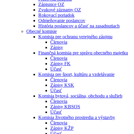
Zápisnice OZ
Zvukové záznamy OZ
Rokovací poriadok
Odmeňovanie poslancov
História poslancov a účasť na zasadnutiach
Obecné komisie
Komisia pre ochranu verejného záujmu
Členovia
Zápisy
Finančná komisia pre správu obecného majetku
Členovia
Zápisy FK
Účasť
Komisia pre šport, kultúru a vzdelávanie
Členovia
Zápisy KSK
Účasť
Komisia bytová, sociálna, obchodu a služieb
Členovia
Zápisy KBSOS
Účasť
Komisia životného prostredia a výstavby
Členovia
Zápisy KŽP
Účasť