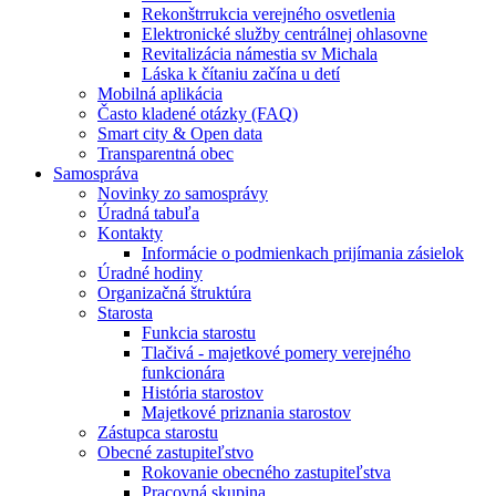
Rekonštrrukcia verejného osvetlenia
Elektronické služby centrálnej ohlasovne
Revitalizácia námestia sv Michala
Láska k čítaniu začína u detí
Mobilná aplikácia
Často kladené otázky (FAQ)
Smart city & Open data
Transparentná obec
Samospráva
Novinky zo samosprávy
Úradná tabuľa
Kontakty
Informácie o podmienkach prijímania zásielok
Úradné hodiny
Organizačná štruktúra
Starosta
Funkcia starostu
Tlačivá - majetkové pomery verejného
funkcionára
História starostov
Majetkové priznania starostov
Zástupca starostu
Obecné zastupiteľstvo
Rokovanie obecného zastupiteľstva
Pracovná skupina