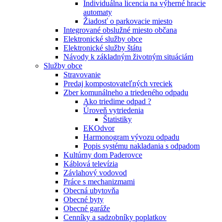
Individuálna licencia na výherné hracie
automaty
Žiadosť o parkovacie miesto
Integrované obslužné miesto občana
Elektronické služby obce
Elektronické služby štátu
Návody k základným životným situáciám
Služby obce
Stravovanie
Predaj kompostovateľných vreciek
Zber komunálneho a triedeného odpadu
Ako triedime odpad ?
Úroveň vytriedenia
Štatistiky
EKOdvor
Harmonogram vývozu odpadu
Popis systému nakladania s odpadom
Kultúrny dom Paderovce
Káblová televízia
Závlahový vodovod
Práce s mechanizmami
Obecná ubytovňa
Obecné byty
Obecné garáže
Cenníky a sadzobníky poplatkov