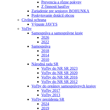
Prevencia a rôzne pokyny
Z činnosti hasičov
Zariadenie pre seniorov BOHUNKA
Poskytovanie dotácií obcou
Civilná ochrana
Výpuste JAVYS
Voľby
Samospráva a samosprávne kraje
2026
2022
Samospráva
2018
2014
2010
Národná rada SR
Voľby do NR SR 2023
Voľby do NR SR 2020
Voľby do NR SR 2016
Voľby do NR SR 2012
Voľby do orgánov samosprávnych krajov
Voľby 2017
Voľby 2013
Voľby prezidenta SR
2024
2019