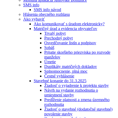
Mobilná aplikácia Jaslovské Bohunice
SMS info
SMS info návod
Hlásenia obecného rozhlasu
Ako vybaviť
Ako komunikovať s úradom elektronicky?
Matričný úrad a evidencia obyvateľov
Trvalý pobyt
Prechodný pobyt
Osvedčovanie listín a podpisov
Sobáš
Prijatie skoršieho priezviska po rozvode
manželov
Úmrtie
Duplikáty matričných dokladov
Splnomocnenie, plná moc
Čestné vyhlásenie
Stavebné konanie do 31.3.2025
Žiadosť o vyjadrenie k projektu stavby
Návrh na vydanie rozhodnutia o
umiestnení stavby
Predĺženie platnosti a zmena územného
rozhodnutia
Žiadosť o stavebné (dodatočné stavebné)
povolenie stavby