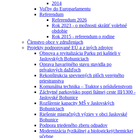
2014
Voľby do Europarlamentu
Referendum
Referendum 2026
Rok 2023 - o možnosti skrátiť volebné
obdobie
Rok 2015 - referendum o rodine
Členstvo obce v združeniach
Projekty podporované EÚ a z iných zdrojov
Obnova a revitalizácia Parku pri kaštieli v
Jaslovských Bohuniciach
Oprava havarijného stavu stavidla po
prívalových dažďoch
Rekonštrukcia spevnených plôch verejného
priestranstva
Komunálna technika – Traktor s príslušenstvom
Záchytné parkovisko popri štátnej ceste III⁄1300 -
Jaslovské Bohunice
Rozšírenie kapacity MŠ v Jaslovských
Bohuniciach
Riešenie migračných výziev v obci Jaslovské
Bohunice
Podpora triedeného zberu odpadov
Modernizácia fyzikálnej a biologickej⁄chemickej
učebne