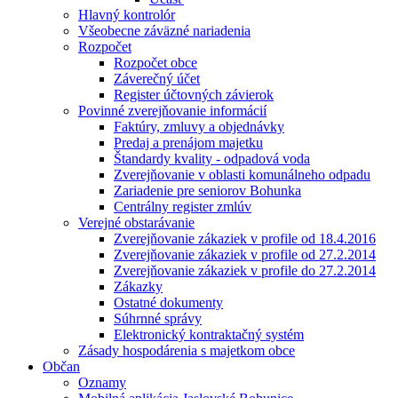
Hlavný kontrolór
Všeobecne záväzné nariadenia
Rozpočet
Rozpočet obce
Záverečný účet
Register účtovných závierok
Povinné zverejňovanie informácií
Faktúry, zmluvy a objednávky
Predaj a prenájom majetku
Štandardy kvality - odpadová voda
Zverejňovanie v oblasti komunálneho odpadu
Zariadenie pre seniorov Bohunka
Centrálny register zmlúv
Verejné obstarávanie
Zverejňovanie zákaziek v profile od 18.4.2016
Zverejňovanie zákaziek v profile od 27.2.2014
Zverejňovanie zákaziek v profile do 27.2.2014
Zákazky
Ostatné dokumenty
Súhrnné správy
Elektronický kontraktačný systém
Zásady hospodárenia s majetkom obce
Občan
Oznamy