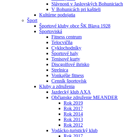
Slávnosti v Jaslovských Bohuniciach
V Bohunicách pri kaštieli
Kultúrne podujatia
Šport
Športové kluby obce ŠK Blava 1928
Športoviská
Fitness centrum
Telocvičňa
Cyklochodníky
Športové haly
Tenisové kurty
Discgolfové ihrisko
Strelnica
Vonkajšie fitness
Cenník športovísk
Kluby a združenia
Jazdecký klub AXA
Občianske združenie MEANDER
Rok 2019
Rok 2017
Rok 2014
Rok 2013
Rok 2012
Vodácko-turistický klub
Rok 2017