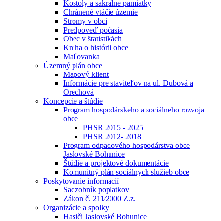
Kostoly a sakrálne pamiatky
Chránené vtáčie územie
Stromy v obci
Predpoveď počasia
Obec v štatistikách
Kniha o histórii obce
Maľovanka
Územný plán obce
Mapový klient
Informácie pre staviteľov na ul. Dubová a
Orechová
Koncepcie a štúdie
Program hospodárskeho a sociálneho rozvoja
obce
PHSR 2015 - 2025
PHSR 2012- 2018
Program odpadového hospodárstva obce
Jaslovské Bohunice
Štúdie a projektové dokumentácie
Komunitný plán sociálnych služieb obce
Poskytovanie informácií
Sadzobník poplatkov
Zákon č. 211⁄2000 Z.z.
Organizácie a spolky
Hasiči Jaslovské Bohunice