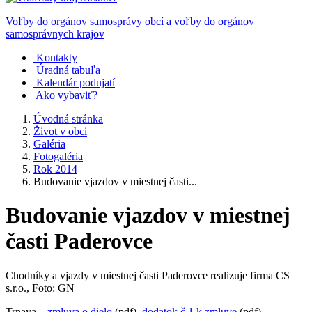
Voľby do orgánov samosprávy obcí a voľby do orgánov
samosprávnych krajov
Kontakty
Úradná tabuľa
Kalendár podujatí
Ako vybaviť?
Úvodná stránka
Život v obci
Galéria
Fotogaléria
Rok 2014
Budovanie vjazdov v miestnej časti...
Budovanie vjazdov v miestnej
časti Paderovce
Chodníky a vjazdy v miestnej časti Paderovce realizuje firma CS
s.r.o., Foto: GN
Trnava –
zmluva o dielo
(pdf),
dodatok č.1 k zmluve
(pdf).