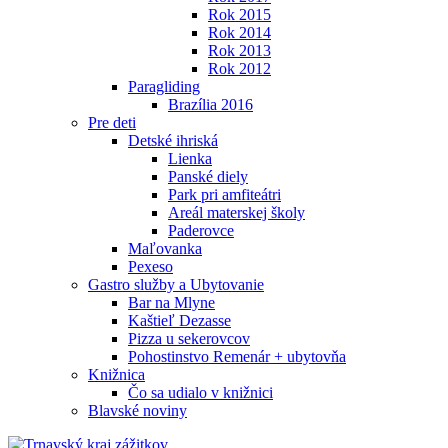
Rok 2015
Rok 2014
Rok 2013
Rok 2012
Paragliding
Brazília 2016
Pre deti
Detské ihriská
Lienka
Panské diely
Park pri amfiteátri
Areál materskej školy
Paderovce
Maľovanka
Pexeso
Gastro služby a Ubytovanie
Bar na Mlyne
Kaštieľ Dezasse
Pizza u sekerovcov
Pohostinstvo Remenár + ubytovňa
Knižnica
Čo sa udialo v knižnici
Blavské noviny