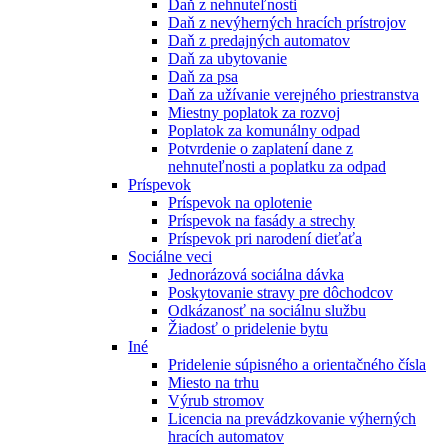
Daň z nehnuteľnosti
Daň z nevýherných hracích prístrojov
Daň z predajných automatov
Daň za ubytovanie
Daň za psa
Daň za užívanie verejného priestranstva
Miestny poplatok za rozvoj
Poplatok za komunálny odpad
Potvrdenie o zaplatení dane z
nehnuteľnosti a poplatku za odpad
Príspevok
Príspevok na oplotenie
Príspevok na fasády a strechy
Príspevok pri narodení dieťaťa
Sociálne veci
Jednorázová sociálna dávka
Poskytovanie stravy pre dôchodcov
Odkázanosť na sociálnu službu
Žiadosť o pridelenie bytu
Iné
Pridelenie súpisného a orientačného čísla
Miesto na trhu
Výrub stromov
Licencia na prevádzkovanie výherných
hracích automatov