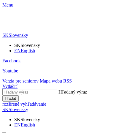
Menu
SK
Slovensky
SK
Slovensky
EN
English
Facebook
Youtube
Verzia pre seniorov
Mapa webu
RSS
Vytlačiť
Hľadaný výraz
Hľadať
rozšírené vyhľadávanie
SK
Slovensky
SK
Slovensky
EN
English