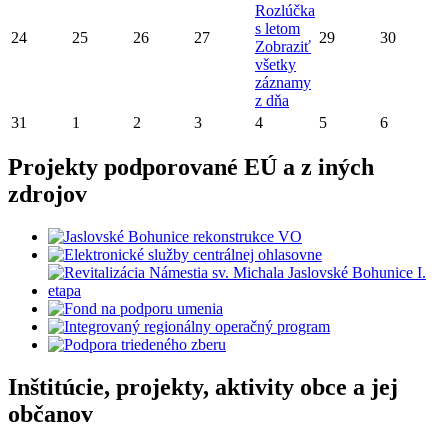
Rozlúčka
s letom
24
25
26
27
29
30
Zobraziť
všetky
záznamy
z dňa
31
1
2
3
4
5
6
Projekty podporované EÚ a z iných
zdrojov
Inštitúcie, projekty, aktivity obce a jej
občanov