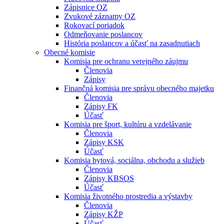
Zápisnice OZ
Zvukové záznamy OZ
Rokovací poriadok
Odmeňovanie poslancov
História poslancov a účasť na zasadnutiach
Obecné komisie
Komisia pre ochranu verejného záujmu
Členovia
Zápisy
Finančná komisia pre správu obecného majetku
Členovia
Zápisy FK
Účasť
Komisia pre šport, kultúru a vzdelávanie
Členovia
Zápisy KSK
Účasť
Komisia bytová, sociálna, obchodu a služieb
Členovia
Zápisy KBSOS
Účasť
Komisia životného prostredia a výstavby
Členovia
Zápisy KŽP
Účasť