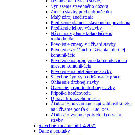
Oznámenie o začatí stavby
Vyhlásenie stavebného dozora
Zmena stavby pred dokončením
Malý zdroj znečistenia
Predĺženie platnosti stavebného povolenia
Predĺženie lehoty výstavby
Návrh na vydanie kolaudačného
rozhodnutia
Povolenie zmeny v užívaní stavby
Povolenie zvláštneho užívania miestnej
komunikácie
Povolenie na pripojenie komunikácie na
miestnu komunikáciu
Povolenie na odstránenie stavby
Stavebné úpravy a udržiavacie práce
Ohlásenie drobnej stavby
Overenie pasportu drobnej stavby
Prípojka horúcovodu
Úprava hrobového miesta
Žiadosť o preskúmanie spôsobilosti stavby
na užívanie podľa § 140d, ods. 1
Žiadosť o vydanie potvrdenia o veku
stavby
Stavebné konanie od 1.4.2025
Dane a poplatky