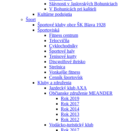
Slávnosti v Jaslovských Bohuniciach
V Bohunicách pri kaštieli
Kultúrne podujatia
Šport
Športové kluby obce ŠK Blava 1928
Športoviská
Fitness centrum
Telocvičňa
Cyklochodníky
Športové haly
Tenisové kurty
Discgolfové ihrisko
Strelnica
Vonkajšie fitness
Cenník športovísk
Kluby a združenia
Jazdecký klub AXA
Občianske združenie MEANDER
Rok 2019
Rok 2017
Rok 2014
Rok 2013
Rok 2012
Vodácko-turistický klub
Rok 2017