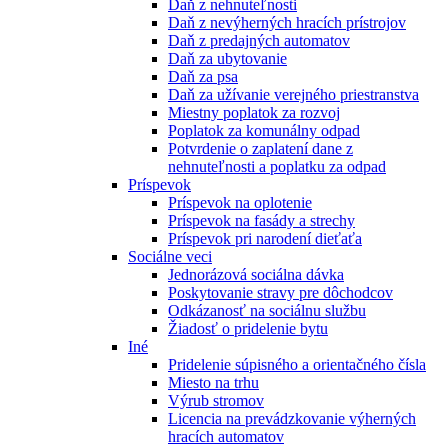
Daň z nehnuteľnosti
Daň z nevýherných hracích prístrojov
Daň z predajných automatov
Daň za ubytovanie
Daň za psa
Daň za užívanie verejného priestranstva
Miestny poplatok za rozvoj
Poplatok za komunálny odpad
Potvrdenie o zaplatení dane z
nehnuteľnosti a poplatku za odpad
Príspevok
Príspevok na oplotenie
Príspevok na fasády a strechy
Príspevok pri narodení dieťaťa
Sociálne veci
Jednorázová sociálna dávka
Poskytovanie stravy pre dôchodcov
Odkázanosť na sociálnu službu
Žiadosť o pridelenie bytu
Iné
Pridelenie súpisného a orientačného čísla
Miesto na trhu
Výrub stromov
Licencia na prevádzkovanie výherných
hracích automatov