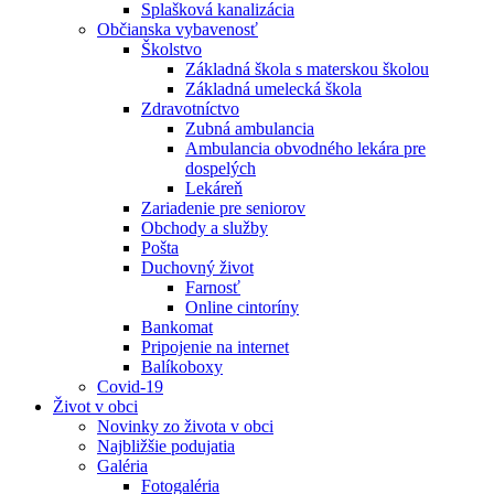
Splašková kanalizácia
Občianska vybavenosť
Školstvo
Základná škola s materskou školou
Základná umelecká škola
Zdravotníctvo
Zubná ambulancia
Ambulancia obvodného lekára pre
dospelých
Lekáreň
Zariadenie pre seniorov
Obchody a služby
Pošta
Duchovný život
Farnosť
Online cintoríny
Bankomat
Pripojenie na internet
Balíkoboxy
Covid-19
Život v obci
Novinky zo života v obci
Najbližšie podujatia
Galéria
Fotogaléria