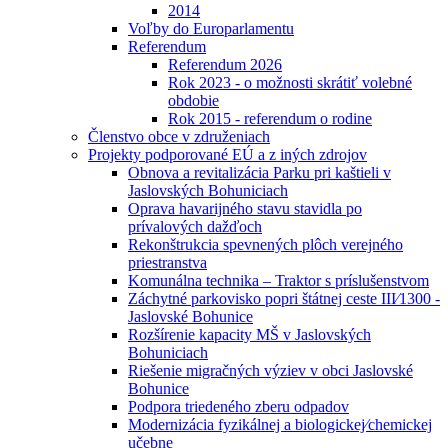
2014
Voľby do Europarlamentu
Referendum
Referendum 2026
Rok 2023 - o možnosti skrátiť volebné
obdobie
Rok 2015 - referendum o rodine
Členstvo obce v združeniach
Projekty podporované EÚ a z iných zdrojov
Obnova a revitalizácia Parku pri kaštieli v
Jaslovských Bohuniciach
Oprava havarijného stavu stavidla po
prívalových dažďoch
Rekonštrukcia spevnených plôch verejného
priestranstva
Komunálna technika – Traktor s príslušenstvom
Záchytné parkovisko popri štátnej ceste III⁄1300 -
Jaslovské Bohunice
Rozšírenie kapacity MŠ v Jaslovských
Bohuniciach
Riešenie migračných výziev v obci Jaslovské
Bohunice
Podpora triedeného zberu odpadov
Modernizácia fyzikálnej a biologickej⁄chemickej
učebne