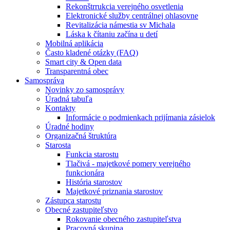
Rekonštrrukcia verejného osvetlenia
Elektronické služby centrálnej ohlasovne
Revitalizácia námestia sv Michala
Láska k čítaniu začína u detí
Mobilná aplikácia
Často kladené otázky (FAQ)
Smart city & Open data
Transparentná obec
Samospráva
Novinky zo samosprávy
Úradná tabuľa
Kontakty
Informácie o podmienkach prijímania zásielok
Úradné hodiny
Organizačná štruktúra
Starosta
Funkcia starostu
Tlačivá - majetkové pomery verejného
funkcionára
História starostov
Majetkové priznania starostov
Zástupca starostu
Obecné zastupiteľstvo
Rokovanie obecného zastupiteľstva
Pracovná skupina