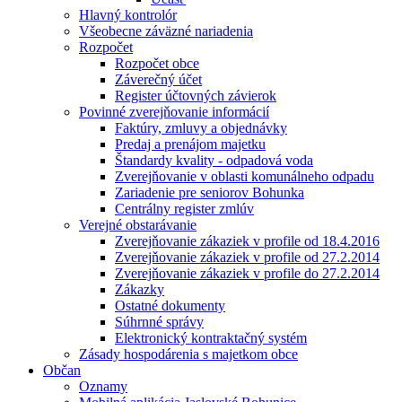
Hlavný kontrolór
Všeobecne záväzné nariadenia
Rozpočet
Rozpočet obce
Záverečný účet
Register účtovných závierok
Povinné zverejňovanie informácií
Faktúry, zmluvy a objednávky
Predaj a prenájom majetku
Štandardy kvality - odpadová voda
Zverejňovanie v oblasti komunálneho odpadu
Zariadenie pre seniorov Bohunka
Centrálny register zmlúv
Verejné obstarávanie
Zverejňovanie zákaziek v profile od 18.4.2016
Zverejňovanie zákaziek v profile od 27.2.2014
Zverejňovanie zákaziek v profile do 27.2.2014
Zákazky
Ostatné dokumenty
Súhrnné správy
Elektronický kontraktačný systém
Zásady hospodárenia s majetkom obce
Občan
Oznamy