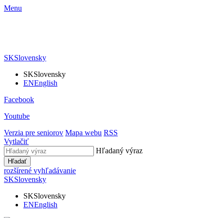
Menu
SK
Slovensky
SK
Slovensky
EN
English
Facebook
Youtube
Verzia pre seniorov
Mapa webu
RSS
Vytlačiť
Hľadaný výraz
Hľadať
rozšírené vyhľadávanie
SK
Slovensky
SK
Slovensky
EN
English