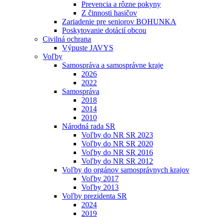
Prevencia a rôzne pokyny
Z činnosti hasičov
Zariadenie pre seniorov BOHUNKA
Poskytovanie dotácií obcou
Civilná ochrana
Výpuste JAVYS
Voľby
Samospráva a samosprávne kraje
2026
2022
Samospráva
2018
2014
2010
Národná rada SR
Voľby do NR SR 2023
Voľby do NR SR 2020
Voľby do NR SR 2016
Voľby do NR SR 2012
Voľby do orgánov samosprávnych krajov
Voľby 2017
Voľby 2013
Voľby prezidenta SR
2024
2019