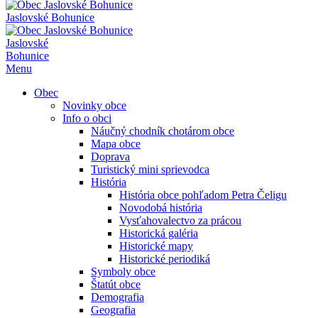
Jaslovské Bohunice
Jaslovské
Bohunice
Menu
Obec
Novinky obce
Info o obci
Náučný chodník chotárom obce
Mapa obce
Doprava
Turistický mini sprievodca
História
História obce pohľadom Petra Čeligu
Novodobá história
Vysťahovalectvo za prácou
Historická galéria
Historické mapy
Historické periodiká
Symboly obce
Štatút obce
Demografia
Geografia