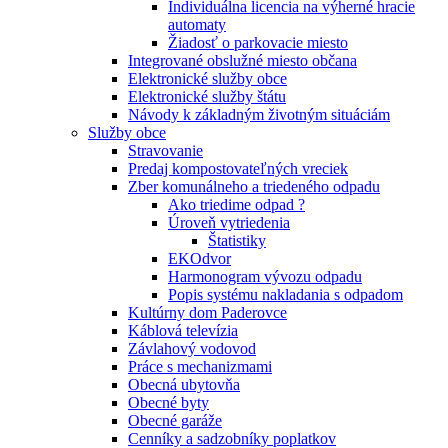
Individuálna licencia na výherné hracie
automaty
Žiadosť o parkovacie miesto
Integrované obslužné miesto občana
Elektronické služby obce
Elektronické služby štátu
Návody k základným životným situáciám
Služby obce
Stravovanie
Predaj kompostovateľných vreciek
Zber komunálneho a triedeného odpadu
Ako triedime odpad ?
Úroveň vytriedenia
Štatistiky
EKOdvor
Harmonogram vývozu odpadu
Popis systému nakladania s odpadom
Kultúrny dom Paderovce
Káblová televízia
Závlahový vodovod
Práce s mechanizmami
Obecná ubytovňa
Obecné byty
Obecné garáže
Cenníky a sadzobníky poplatkov