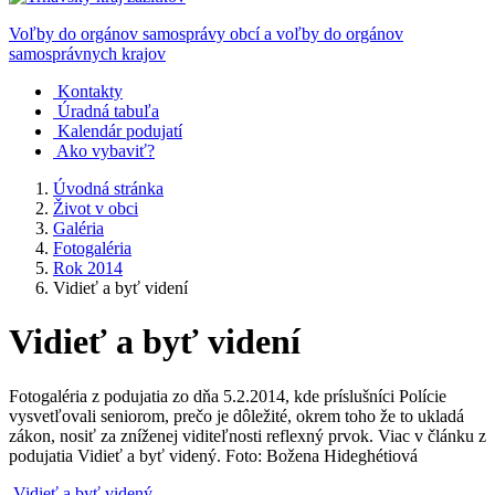
Voľby do orgánov samosprávy obcí a voľby do orgánov
samosprávnych krajov
Kontakty
Úradná tabuľa
Kalendár podujatí
Ako vybaviť?
Úvodná stránka
Život v obci
Galéria
Fotogaléria
Rok 2014
Vidieť a byť videní
Vidieť a byť videní
Fotogaléria z podujatia zo dňa 5.2.2014, kde príslušníci Polície
vysvetľovali seniorom, prečo je dôležité, okrem toho že to ukladá
zákon, nosiť za zníženej viditeľnosti reflexný prvok. Viac v článku z
podujatia Vidieť a byť videný. Foto: Božena Hideghétiová
Vidieť a byť videný