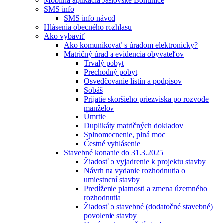
Mobilná aplikácia Jaslovské Bohunice
SMS info
SMS info návod
Hlásenia obecného rozhlasu
Ako vybaviť
Ako komunikovať s úradom elektronicky?
Matričný úrad a evidencia obyvateľov
Trvalý pobyt
Prechodný pobyt
Osvedčovanie listín a podpisov
Sobáš
Prijatie skoršieho priezviska po rozvode
manželov
Úmrtie
Duplikáty matričných dokladov
Splnomocnenie, plná moc
Čestné vyhlásenie
Stavebné konanie do 31.3.2025
Žiadosť o vyjadrenie k projektu stavby
Návrh na vydanie rozhodnutia o
umiestnení stavby
Predĺženie platnosti a zmena územného
rozhodnutia
Žiadosť o stavebné (dodatočné stavebné)
povolenie stavby