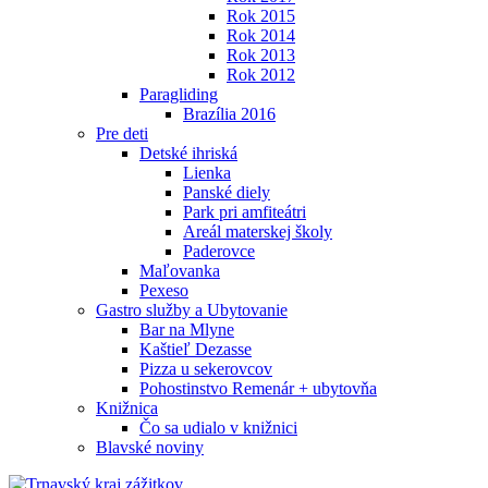
Rok 2015
Rok 2014
Rok 2013
Rok 2012
Paragliding
Brazília 2016
Pre deti
Detské ihriská
Lienka
Panské diely
Park pri amfiteátri
Areál materskej školy
Paderovce
Maľovanka
Pexeso
Gastro služby a Ubytovanie
Bar na Mlyne
Kaštieľ Dezasse
Pizza u sekerovcov
Pohostinstvo Remenár + ubytovňa
Knižnica
Čo sa udialo v knižnici
Blavské noviny