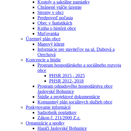
Kostoly a sakrálne pamiatky
Chránené vtáčie územie
Stromy v obci
Predpoveď počasia
Obec v štatistikách
Kniha o histórii obce
Maľovanka
Územný plán obce
Mapový klient
Informácie pre staviteľov na ul. Dubová a
Orechová
Koncepcie a štúdie
Program hospodárskeho a sociálneho rozvoja
obce
PHSR 2015 - 2025
PHSR 2012- 2018
Program odpadového hospodárstva obce
Jaslovské Bohunice
Štúdie a projektové dokumentácie
Komunitný plán sociálnych služieb obce
Poskytovanie informácií
Sadzobník poplatkov
Zákon č. 211⁄2000 Z.z.
Organizácie a spolky
Hasiči Jaslovské Bohunice