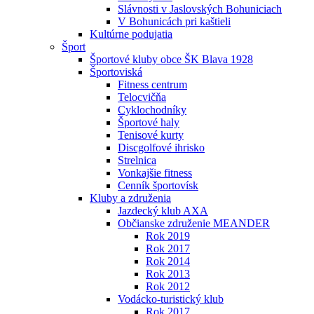
Slávnosti v Jaslovských Bohuniciach
V Bohunicách pri kaštieli
Kultúrne podujatia
Šport
Športové kluby obce ŠK Blava 1928
Športoviská
Fitness centrum
Telocvičňa
Cyklochodníky
Športové haly
Tenisové kurty
Discgolfové ihrisko
Strelnica
Vonkajšie fitness
Cenník športovísk
Kluby a združenia
Jazdecký klub AXA
Občianske združenie MEANDER
Rok 2019
Rok 2017
Rok 2014
Rok 2013
Rok 2012
Vodácko-turistický klub
Rok 2017