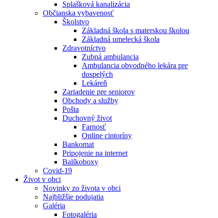
Splašková kanalizácia
Občianska vybavenosť
Školstvo
Základná škola s materskou školou
Základná umelecká škola
Zdravotníctvo
Zubná ambulancia
Ambulancia obvodného lekára pre
dospelých
Lekáreň
Zariadenie pre seniorov
Obchody a služby
Pošta
Duchovný život
Farnosť
Online cintoríny
Bankomat
Pripojenie na internet
Balíkoboxy
Covid-19
Život v obci
Novinky zo života v obci
Najbližšie podujatia
Galéria
Fotogaléria