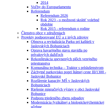
2014
Voľby do Europarlamentu
Referendum
Referendum 2026
Rok 2023 - o možnosti skrátiť volebné
obdobie
Rok 2015 - referendum o rodine
Členstvo obce v združeniach
Projekty podporované EÚ a z iných zdrojov
Obnova a revitalizácia Parku pri kaštieli v
Jaslovských Bohuniciach
Oprava havarijného stavu stavidla po
prívalových dažďoch
Rekonštrukcia spevnených plôch verejného
priestranstva
Komunálna technika – Traktor s príslušenstvom
Záchytné parkovisko popri štátnej ceste III⁄1300 -
Jaslovské Bohunice
Rozšírenie kapacity MŠ v Jaslovských
Bohuniciach
Riešenie migračných výziev v obci Jaslovské
Bohunice
Podpora triedeného zberu odpadov
Modernizácia fyzikálnej a biologickej⁄chemickej
učebne