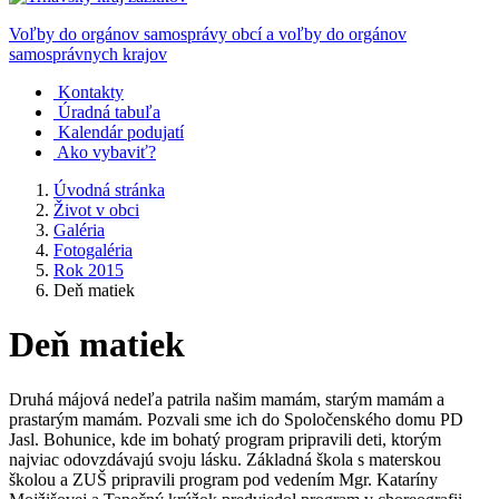
Voľby do orgánov samosprávy obcí a voľby do orgánov
samosprávnych krajov
Kontakty
Úradná tabuľa
Kalendár podujatí
Ako vybaviť?
Úvodná stránka
Život v obci
Galéria
Fotogaléria
Rok 2015
Deň matiek
Deň matiek
Druhá májová nedeľa patrila našim mamám, starým mamám a
prastarým mamám. Pozvali sme ich do Spoločenského domu PD
Jasl. Bohunice, kde im bohatý program pripravili deti, ktorým
najviac odovzdávajú svoju lásku. Základná škola s materskou
školou a ZUŠ pripravili program pod vedením Mgr. Kataríny