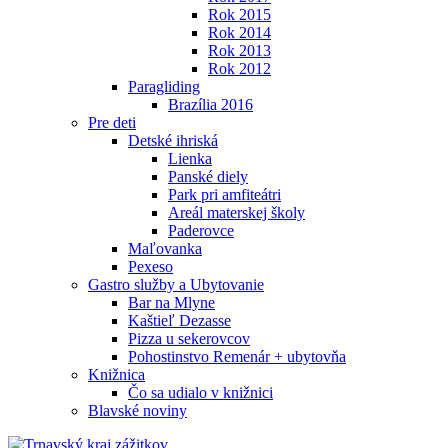
Rok 2015
Rok 2014
Rok 2013
Rok 2012
Paragliding
Brazília 2016
Pre deti
Detské ihriská
Lienka
Panské diely
Park pri amfiteátri
Areál materskej školy
Paderovce
Maľovanka
Pexeso
Gastro služby a Ubytovanie
Bar na Mlyne
Kaštieľ Dezasse
Pizza u sekerovcov
Pohostinstvo Remenár + ubytovňa
Knižnica
Čo sa udialo v knižnici
Blavské noviny