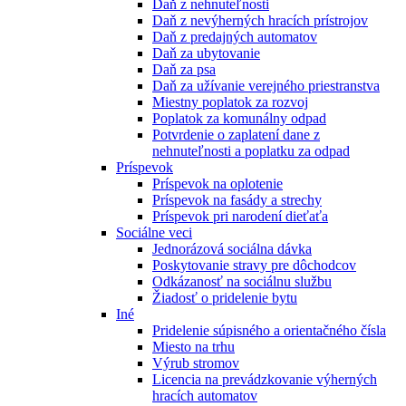
Daň z nehnuteľnosti
Daň z nevýherných hracích prístrojov
Daň z predajných automatov
Daň za ubytovanie
Daň za psa
Daň za užívanie verejného priestranstva
Miestny poplatok za rozvoj
Poplatok za komunálny odpad
Potvrdenie o zaplatení dane z
nehnuteľnosti a poplatku za odpad
Príspevok
Príspevok na oplotenie
Príspevok na fasády a strechy
Príspevok pri narodení dieťaťa
Sociálne veci
Jednorázová sociálna dávka
Poskytovanie stravy pre dôchodcov
Odkázanosť na sociálnu službu
Žiadosť o pridelenie bytu
Iné
Pridelenie súpisného a orientačného čísla
Miesto na trhu
Výrub stromov
Licencia na prevádzkovanie výherných
hracích automatov