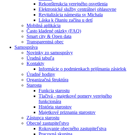
Rekonštrrukcia verejného osvetlenia
Elektronické služby centrálnej ohlasovne
Revitalizácia námestia sv Michala
Láska k čítaniu začína u detí
Mobilná aplikácia
Často kladené otázky (FAQ)
Smart city & Open data
Transparentná obec
Samospráva
Novinky zo samosprávy
Úradná tabuľa
Kontakty
Informácie o podmienkach prijímania zásielok
Úradné hodiny
Organizačná štruktúra
Starosta
Funkcia starostu
Tlačivá - majetkové pomery verejného
funkcionára
História starostov
Majetkové priznania starostov
Zástupca starostu
Obecné zastupiteľstvo
Rokovanie obecného zastupiteľstva
Pracovná skupina