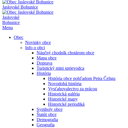
Jaslovské Bohunice
Jaslovské
Bohunice
Menu
Obec
Novinky obce
Info o obci
Náučný chodník chotárom obce
Mapa obce
Doprava
Turistický mini sprievodca
História
História obce pohľadom Petra Čeligu
Novodobá história
Vysťahovalectvo za prácou
Historická galéria
Historické mapy
Historické periodiká
Symboly obce
Štatút obce
Demografia
Geografia