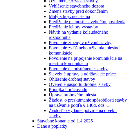
Oznámenie o začatí stavby
Vyhlásenie stavebného dozora
Zmena stavby pred dokončením
Malý zdroj znečistenia
Predĺženie platnosti stavebného povolenia
Predĺženie lehoty výstavby
Návrh na vydanie kolaudačného
rozhodnutia
Povolenie zmeny v užívaní stavby
Povolenie zvláštneho užívania miestnej
komunikácie
Povolenie na pripojenie komunikácie na
miestnu komunikáciu
Povolenie na odstránenie stavby
Stavebné úpravy a udržiavacie práce
Ohlásenie drobnej stavby
Overenie pasportu drobnej stavby
Prípojka horúcovodu
Úprava hrobového miesta
Žiadosť o preskúmanie spôsobilosti stavby
na užívanie podľa § 140d, ods. 1
Žiadosť o vydanie potvrdenia o veku
stavby
Stavebné konanie od 1.4.2025
Dane a poplatky