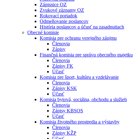
Zápisnice OZ
Zvukové záznamy OZ
Rokovací poriadok
Odmeňovanie poslancov
História poslancov a účasť na zasadnutiach
Obecné komisie
Komisia pre ochranu verejného záujmu
Členovia
Zápisy
Finančná komisia pre správu obecného majetku
Členovia
Zápisy FK
Účasť
Komisia pre šport, kultúru a vzdelávanie
Členovia
Zápisy KSK
Účasť
Komisia bytová, sociálna, obchodu a služieb
Členovia
Zápisy KBSOS
Účasť
Komisia životného prostredia a výstavby
Členovia
Zápisy KŽP
Účasť