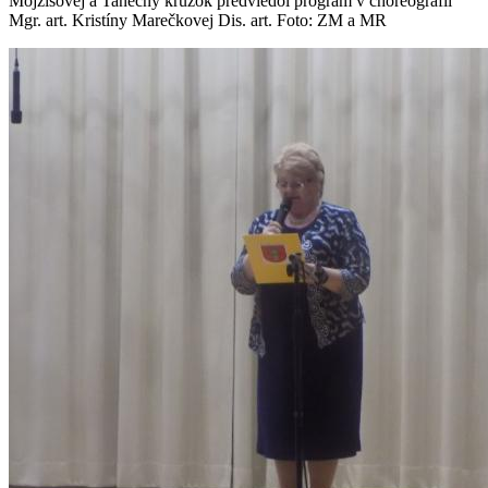
Mojžišovej a Tanečný krúžok predviedol program v choreografii
Mgr. art. Kristíny Marečkovej Dis. art. Foto: ZM a MR