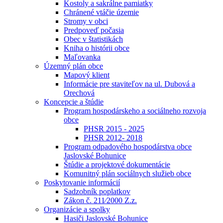
Kostoly a sakrálne pamiatky
Chránené vtáčie územie
Stromy v obci
Predpoveď počasia
Obec v štatistikách
Kniha o histórii obce
Maľovanka
Územný plán obce
Mapový klient
Informácie pre staviteľov na ul. Dubová a
Orechová
Koncepcie a štúdie
Program hospodárskeho a sociálneho rozvoja
obce
PHSR 2015 - 2025
PHSR 2012- 2018
Program odpadového hospodárstva obce
Jaslovské Bohunice
Štúdie a projektové dokumentácie
Komunitný plán sociálnych služieb obce
Poskytovanie informácií
Sadzobník poplatkov
Zákon č. 211⁄2000 Z.z.
Organizácie a spolky
Hasiči Jaslovské Bohunice