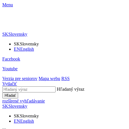
Menu
SK
Slovensky
SK
Slovensky
EN
English
Facebook
Youtube
Verzia pre seniorov
Mapa webu
RSS
Vytlačiť
Hľadaný výraz
Hľadať
rozšírené vyhľadávanie
SK
Slovensky
SK
Slovensky
EN
English