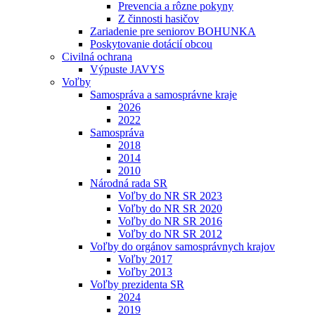
Prevencia a rôzne pokyny
Z činnosti hasičov
Zariadenie pre seniorov BOHUNKA
Poskytovanie dotácií obcou
Civilná ochrana
Výpuste JAVYS
Voľby
Samospráva a samosprávne kraje
2026
2022
Samospráva
2018
2014
2010
Národná rada SR
Voľby do NR SR 2023
Voľby do NR SR 2020
Voľby do NR SR 2016
Voľby do NR SR 2012
Voľby do orgánov samosprávnych krajov
Voľby 2017
Voľby 2013
Voľby prezidenta SR
2024
2019