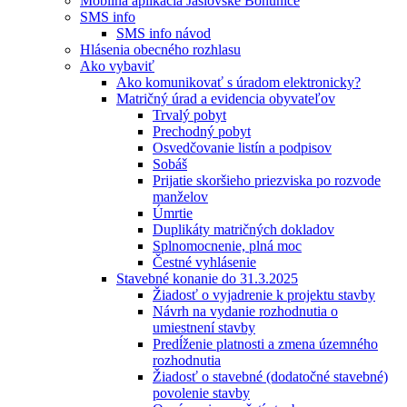
Mobilná aplikácia Jaslovské Bohunice
SMS info
SMS info návod
Hlásenia obecného rozhlasu
Ako vybaviť
Ako komunikovať s úradom elektronicky?
Matričný úrad a evidencia obyvateľov
Trvalý pobyt
Prechodný pobyt
Osvedčovanie listín a podpisov
Sobáš
Prijatie skoršieho priezviska po rozvode
manželov
Úmrtie
Duplikáty matričných dokladov
Splnomocnenie, plná moc
Čestné vyhlásenie
Stavebné konanie do 31.3.2025
Žiadosť o vyjadrenie k projektu stavby
Návrh na vydanie rozhodnutia o
umiestnení stavby
Predĺženie platnosti a zmena územného
rozhodnutia
Žiadosť o stavebné (dodatočné stavebné)
povolenie stavby