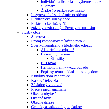
Individuálna licencia na výherné hracie
automaty
Žiadosť o parkovacie miesto
Integrované obslužné miesto občana
Elektronické služby obce
Elektronické služby štátu
Návody k základným životným situáciám
Služby obce
Stravovanie
Predaj kompostovateľných vreciek
Zber komunálneho a triedeného odpadu
Ako triedime odpad ?
Úroveň vytriedenia
Štatistiky
EKOdvor
Harmonogram vývozu odpadu
Popis systému nakladania s odpadom
Kultúrny dom Paderovce
Káblová televízia
Závlahový vodovod
Práce s mechanizmami
Obecná ubytovňa
Obecné byty
Obecné garáže
Cenníky a sadzobníky poplatkov