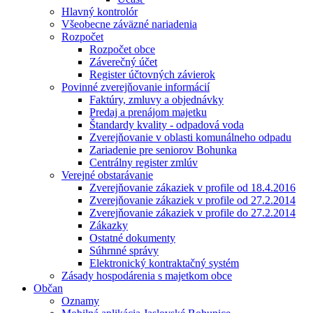
Hlavný kontrolór
Všeobecne záväzné nariadenia
Rozpočet
Rozpočet obce
Záverečný účet
Register účtovných závierok
Povinné zverejňovanie informácií
Faktúry, zmluvy a objednávky
Predaj a prenájom majetku
Štandardy kvality - odpadová voda
Zverejňovanie v oblasti komunálneho odpadu
Zariadenie pre seniorov Bohunka
Centrálny register zmlúv
Verejné obstarávanie
Zverejňovanie zákaziek v profile od 18.4.2016
Zverejňovanie zákaziek v profile od 27.2.2014
Zverejňovanie zákaziek v profile do 27.2.2014
Zákazky
Ostatné dokumenty
Súhrnné správy
Elektronický kontraktačný systém
Zásady hospodárenia s majetkom obce
Občan
Oznamy