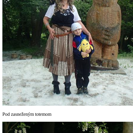
Pod zasneženým totemom