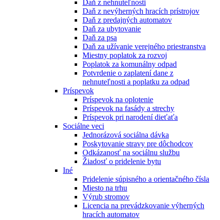
Daň z nehnuteľnosti
Daň z nevýherných hracích prístrojov
Daň z predajných automatov
Daň za ubytovanie
Daň za psa
Daň za užívanie verejného priestranstva
Miestny poplatok za rozvoj
Poplatok za komunálny odpad
Potvrdenie o zaplatení dane z
nehnuteľnosti a poplatku za odpad
Príspevok
Príspevok na oplotenie
Príspevok na fasády a strechy
Príspevok pri narodení dieťaťa
Sociálne veci
Jednorázová sociálna dávka
Poskytovanie stravy pre dôchodcov
Odkázanosť na sociálnu službu
Žiadosť o pridelenie bytu
Iné
Pridelenie súpisného a orientačného čísla
Miesto na trhu
Výrub stromov
Licencia na prevádzkovanie výherných
hracích automatov