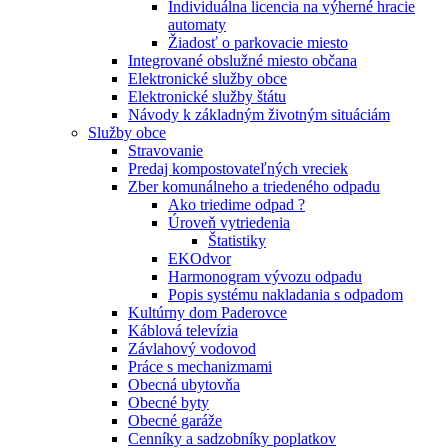
Individuálna licencia na výherné hracie
automaty
Žiadosť o parkovacie miesto
Integrované obslužné miesto občana
Elektronické služby obce
Elektronické služby štátu
Návody k základným životným situáciám
Služby obce
Stravovanie
Predaj kompostovateľných vreciek
Zber komunálneho a triedeného odpadu
Ako triedime odpad ?
Úroveň vytriedenia
Štatistiky
EKOdvor
Harmonogram vývozu odpadu
Popis systému nakladania s odpadom
Kultúrny dom Paderovce
Káblová televízia
Závlahový vodovod
Práce s mechanizmami
Obecná ubytovňa
Obecné byty
Obecné garáže
Cenníky a sadzobníky poplatkov