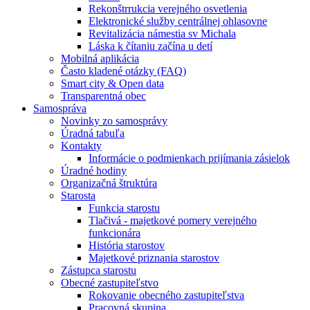
Rekonštrrukcia verejného osvetlenia
Elektronické služby centrálnej ohlasovne
Revitalizácia námestia sv Michala
Láska k čítaniu začína u detí
Mobilná aplikácia
Často kladené otázky (FAQ)
Smart city & Open data
Transparentná obec
Samospráva
Novinky zo samosprávy
Úradná tabuľa
Kontakty
Informácie o podmienkach prijímania zásielok
Úradné hodiny
Organizačná štruktúra
Starosta
Funkcia starostu
Tlačivá - majetkové pomery verejného
funkcionára
História starostov
Majetkové priznania starostov
Zástupca starostu
Obecné zastupiteľstvo
Rokovanie obecného zastupiteľstva
Pracovná skupina