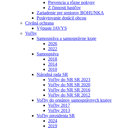
Prevencia a rôzne pokyny
Z činnosti hasičov
Zariadenie pre seniorov BOHUNKA
Poskytovanie dotácií obcou
Civilná ochrana
Výpuste JAVYS
Voľby
Samospráva a samosprávne kraje
2026
2022
Samospráva
2018
2014
2010
Národná rada SR
Voľby do NR SR 2023
Voľby do NR SR 2020
Voľby do NR SR 2016
Voľby do NR SR 2012
Voľby do orgánov samosprávnych krajov
Voľby 2017
Voľby 2013
Voľby prezidenta SR
2024
2019