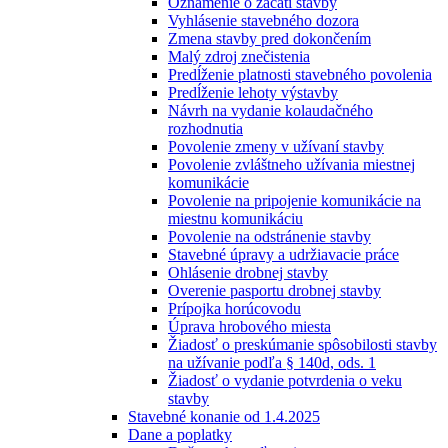
Oznámenie o začatí stavby
Vyhlásenie stavebného dozora
Zmena stavby pred dokončením
Malý zdroj znečistenia
Predĺženie platnosti stavebného povolenia
Predĺženie lehoty výstavby
Návrh na vydanie kolaudačného
rozhodnutia
Povolenie zmeny v užívaní stavby
Povolenie zvláštneho užívania miestnej
komunikácie
Povolenie na pripojenie komunikácie na
miestnu komunikáciu
Povolenie na odstránenie stavby
Stavebné úpravy a udržiavacie práce
Ohlásenie drobnej stavby
Overenie pasportu drobnej stavby
Prípojka horúcovodu
Úprava hrobového miesta
Žiadosť o preskúmanie spôsobilosti stavby
na užívanie podľa § 140d, ods. 1
Žiadosť o vydanie potvrdenia o veku
stavby
Stavebné konanie od 1.4.2025
Dane a poplatky