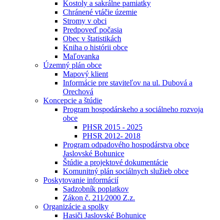
Kostoly a sakrálne pamiatky
Chránené vtáčie územie
Stromy v obci
Predpoveď počasia
Obec v štatistikách
Kniha o histórii obce
Maľovanka
Územný plán obce
Mapový klient
Informácie pre staviteľov na ul. Dubová a
Orechová
Koncepcie a štúdie
Program hospodárskeho a sociálneho rozvoja
obce
PHSR 2015 - 2025
PHSR 2012- 2018
Program odpadového hospodárstva obce
Jaslovské Bohunice
Štúdie a projektové dokumentácie
Komunitný plán sociálnych služieb obce
Poskytovanie informácií
Sadzobník poplatkov
Zákon č. 211⁄2000 Z.z.
Organizácie a spolky
Hasiči Jaslovské Bohunice