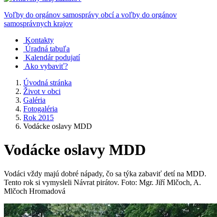
Voľby do orgánov samosprávy obcí a voľby do orgánov
samosprávnych krajov
Kontakty
Úradná tabuľa
Kalendár podujatí
Ako vybaviť?
Úvodná stránka
Život v obci
Galéria
Fotogaléria
Rok 2015
Vodácke oslavy MDD
Vodácke oslavy MDD
Vodáci vždy majú dobré nápady, čo sa týka zabaviť detí na MDD.
Tento rok si vymysleli Návrat pirátov. Foto: Mgr. Jiří Mlčoch, A.
Mlčoch Hromadová