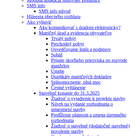
Mobilná aplikácia Jaslovské Bohunice
SMS info
SMS info návod
Hlásenia obecného rozhlasu
Ako vybaviť
Ako komunikovať s úradom elektronicky?
Matričný úrad a evidencia obyvateľov
Trvalý pobyt
Prechodný pobyt
Osvedčovanie listín a podpisov
Sobáš
Prijatie skoršieho priezviska po rozvode
manželov
Úmrtie
Duplikáty matričných dokladov
Splnomocnenie, plná moc
Čestné vyhlásenie
Stavebné konanie do 31.3.2025
Žiadosť o vyjadrenie k projektu stavby
Návrh na vydanie rozhodnutia o
umiestnení stavby
Predĺženie platnosti a zmena územného
rozhodnutia
Žiadosť o stavebné (dodatočné stavebné)
povolenie stavby