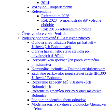
2014
Voľby do Europarlamentu
Referendum
Referendum 2026
Rok 2023 - o možnosti skrátiť volebné
obdobie
Rok 2015 - referendum o rodine
Členstvo obce v združeniach
Projekty podporované EÚ a z iných zdrojov
Obnova a revitalizácia Parku pri kaštieli v
Jaslovských Bohuniciach
Oprava havarijného stavu stavidla po
prívalových dažďoch
Rekonštrukcia spevnených plôch verejného
priestranstva
Komunálna technika – Traktor s príslušenstvom
Záchytné parkovisko popri štátnej ceste III⁄1300 -
Jaslovské Bohunice
Rozšírenie kapacity MŠ v Jaslovských
Bohuniciach
Riešenie migračných výziev v obci Jaslovské
Bohunice
Podpora triedeného zberu odpadov
Modernizácia fyzikálnej a biologickej⁄chemickej
učebne