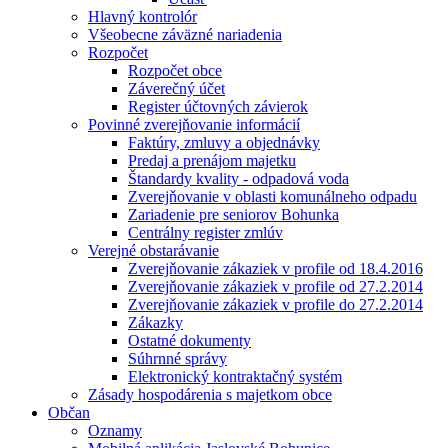
Hlavný kontrolór
Všeobecne záväzné nariadenia
Rozpočet
Rozpočet obce
Záverečný účet
Register účtovných závierok
Povinné zverejňovanie informácií
Faktúry, zmluvy a objednávky
Predaj a prenájom majetku
Štandardy kvality - odpadová voda
Zverejňovanie v oblasti komunálneho odpadu
Zariadenie pre seniorov Bohunka
Centrálny register zmlúv
Verejné obstarávanie
Zverejňovanie zákaziek v profile od 18.4.2016
Zverejňovanie zákaziek v profile od 27.2.2014
Zverejňovanie zákaziek v profile do 27.2.2014
Zákazky
Ostatné dokumenty
Súhrnné správy
Elektronický kontraktačný systém
Zásady hospodárenia s majetkom obce
Občan
Oznamy