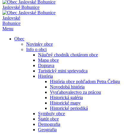
Jaslovské Bohunice
Jaslovské
Bohunice
Menu
Obec
Novinky obce
Info o obci
Náučný chodník chotárom obce
Mapa obce
Doprava
Turistický mini sprievodca
História
História obce pohľadom Petra Čeligu
Novodobá história
Vysťahovalectvo za prácou
Historická galéria
Historické mapy
Historické periodiká
Symboly obce
Štatút obce
Demografia
Geografia