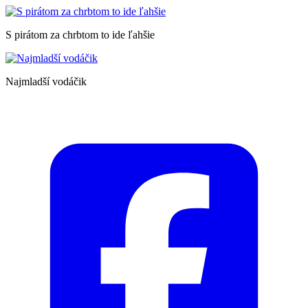
S pirátom za chrbtom to ide ľahšie
Najmladší vodáčik