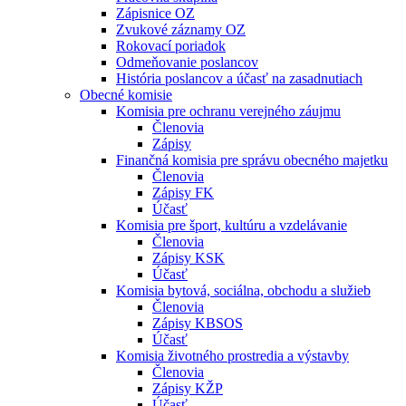
Zápisnice OZ
Zvukové záznamy OZ
Rokovací poriadok
Odmeňovanie poslancov
História poslancov a účasť na zasadnutiach
Obecné komisie
Komisia pre ochranu verejného záujmu
Členovia
Zápisy
Finančná komisia pre správu obecného majetku
Členovia
Zápisy FK
Účasť
Komisia pre šport, kultúru a vzdelávanie
Členovia
Zápisy KSK
Účasť
Komisia bytová, sociálna, obchodu a služieb
Členovia
Zápisy KBSOS
Účasť
Komisia životného prostredia a výstavby
Členovia
Zápisy KŽP
Účasť