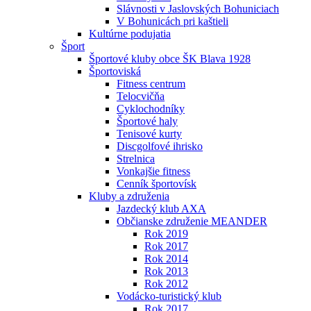
Slávnosti v Jaslovských Bohuniciach
V Bohunicách pri kaštieli
Kultúrne podujatia
Šport
Športové kluby obce ŠK Blava 1928
Športoviská
Fitness centrum
Telocvičňa
Cyklochodníky
Športové haly
Tenisové kurty
Discgolfové ihrisko
Strelnica
Vonkajšie fitness
Cenník športovísk
Kluby a združenia
Jazdecký klub AXA
Občianske združenie MEANDER
Rok 2019
Rok 2017
Rok 2014
Rok 2013
Rok 2012
Vodácko-turistický klub
Rok 2017