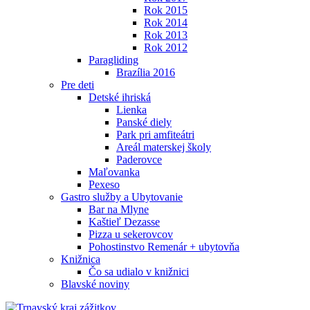
Rok 2015
Rok 2014
Rok 2013
Rok 2012
Paragliding
Brazília 2016
Pre deti
Detské ihriská
Lienka
Panské diely
Park pri amfiteátri
Areál materskej školy
Paderovce
Maľovanka
Pexeso
Gastro služby a Ubytovanie
Bar na Mlyne
Kaštieľ Dezasse
Pizza u sekerovcov
Pohostinstvo Remenár + ubytovňa
Knižnica
Čo sa udialo v knižnici
Blavské noviny