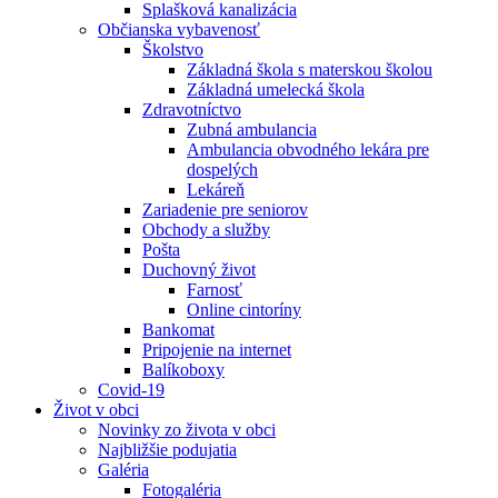
Splašková kanalizácia
Občianska vybavenosť
Školstvo
Základná škola s materskou školou
Základná umelecká škola
Zdravotníctvo
Zubná ambulancia
Ambulancia obvodného lekára pre
dospelých
Lekáreň
Zariadenie pre seniorov
Obchody a služby
Pošta
Duchovný život
Farnosť
Online cintoríny
Bankomat
Pripojenie na internet
Balíkoboxy
Covid-19
Život v obci
Novinky zo života v obci
Najbližšie podujatia
Galéria
Fotogaléria