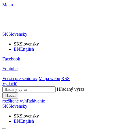
Menu
SK
Slovensky
SK
Slovensky
EN
English
Facebook
Youtube
Verzia pre seniorov
Mapa webu
RSS
Vytlačiť
Hľadaný výraz
Hľadať
rozšírené vyhľadávanie
SK
Slovensky
SK
Slovensky
EN
English