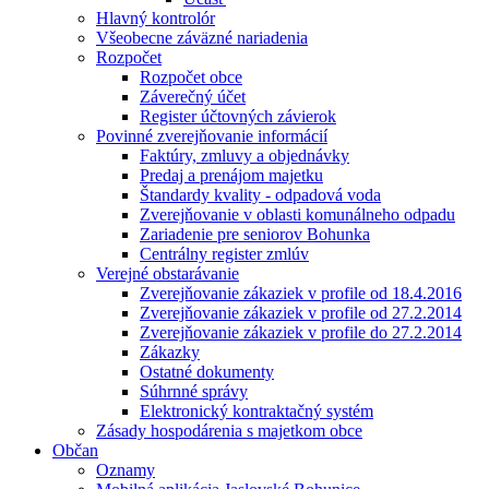
Hlavný kontrolór
Všeobecne záväzné nariadenia
Rozpočet
Rozpočet obce
Záverečný účet
Register účtovných závierok
Povinné zverejňovanie informácií
Faktúry, zmluvy a objednávky
Predaj a prenájom majetku
Štandardy kvality - odpadová voda
Zverejňovanie v oblasti komunálneho odpadu
Zariadenie pre seniorov Bohunka
Centrálny register zmlúv
Verejné obstarávanie
Zverejňovanie zákaziek v profile od 18.4.2016
Zverejňovanie zákaziek v profile od 27.2.2014
Zverejňovanie zákaziek v profile do 27.2.2014
Zákazky
Ostatné dokumenty
Súhrnné správy
Elektronický kontraktačný systém
Zásady hospodárenia s majetkom obce
Občan
Oznamy