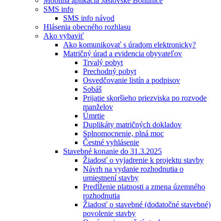
Mobilná aplikácia Jaslovské Bohunice
SMS info
SMS info návod
Hlásenia obecného rozhlasu
Ako vybaviť
Ako komunikovať s úradom elektronicky?
Matričný úrad a evidencia obyvateľov
Trvalý pobyt
Prechodný pobyt
Osvedčovanie listín a podpisov
Sobáš
Prijatie skoršieho priezviska po rozvode
manželov
Úmrtie
Duplikáty matričných dokladov
Splnomocnenie, plná moc
Čestné vyhlásenie
Stavebné konanie do 31.3.2025
Žiadosť o vyjadrenie k projektu stavby
Návrh na vydanie rozhodnutia o
umiestnení stavby
Predĺženie platnosti a zmena územného
rozhodnutia
Žiadosť o stavebné (dodatočné stavebné)
povolenie stavby