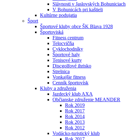
Slávnosti v Jaslovských Bohuniciach
V Bohunicách pri kaštieli
Kultúrne podujatia
Šport
Športové kluby obce ŠK Blava 1928
Športoviská
Fitness centrum
Telocvičňa
Cyklochodníky
Športové haly
Tenisové kurty
Discgolfové ihrisko
Strelnica
Vonkajšie fitness
Cenník športovísk
Kluby a združenia
Jazdecký klub AXA
Občianske združenie MEANDER
Rok 2019
Rok 2017
Rok 2014
Rok 2013
Rok 2012
Vodácko-turistický klub
Rok 2017