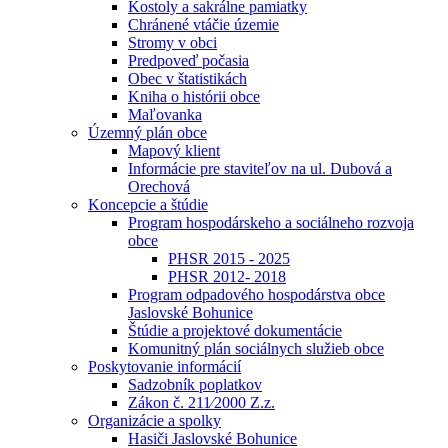
Kostoly a sakrálne pamiatky
Chránené vtáčie územie
Stromy v obci
Predpoveď počasia
Obec v štatistikách
Kniha o histórii obce
Maľovanka
Územný plán obce
Mapový klient
Informácie pre staviteľov na ul. Dubová a
Orechová
Koncepcie a štúdie
Program hospodárskeho a sociálneho rozvoja
obce
PHSR 2015 - 2025
PHSR 2012- 2018
Program odpadového hospodárstva obce
Jaslovské Bohunice
Štúdie a projektové dokumentácie
Komunitný plán sociálnych služieb obce
Poskytovanie informácií
Sadzobník poplatkov
Zákon č. 211⁄2000 Z.z.
Organizácie a spolky
Hasiči Jaslovské Bohunice