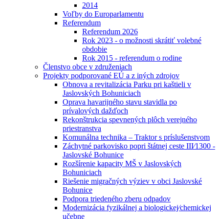
2014
Voľby do Europarlamentu
Referendum
Referendum 2026
Rok 2023 - o možnosti skrátiť volebné
obdobie
Rok 2015 - referendum o rodine
Členstvo obce v združeniach
Projekty podporované EÚ a z iných zdrojov
Obnova a revitalizácia Parku pri kaštieli v
Jaslovských Bohuniciach
Oprava havarijného stavu stavidla po
prívalových dažďoch
Rekonštrukcia spevnených plôch verejného
priestranstva
Komunálna technika – Traktor s príslušenstvom
Záchytné parkovisko popri štátnej ceste III⁄1300 -
Jaslovské Bohunice
Rozšírenie kapacity MŠ v Jaslovských
Bohuniciach
Riešenie migračných výziev v obci Jaslovské
Bohunice
Podpora triedeného zberu odpadov
Modernizácia fyzikálnej a biologickej⁄chemickej
učebne