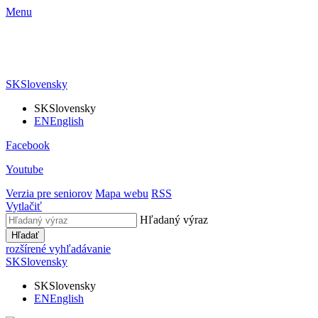
Menu
SK
Slovensky
SK
Slovensky
EN
English
Facebook
Youtube
Verzia pre seniorov
Mapa webu
RSS
Vytlačiť
Hľadaný výraz
Hľadať
rozšírené vyhľadávanie
SK
Slovensky
SK
Slovensky
EN
English