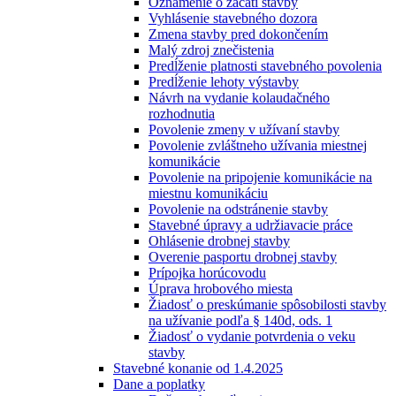
Oznámenie o začatí stavby
Vyhlásenie stavebného dozora
Zmena stavby pred dokončením
Malý zdroj znečistenia
Predĺženie platnosti stavebného povolenia
Predĺženie lehoty výstavby
Návrh na vydanie kolaudačného
rozhodnutia
Povolenie zmeny v užívaní stavby
Povolenie zvláštneho užívania miestnej
komunikácie
Povolenie na pripojenie komunikácie na
miestnu komunikáciu
Povolenie na odstránenie stavby
Stavebné úpravy a udržiavacie práce
Ohlásenie drobnej stavby
Overenie pasportu drobnej stavby
Prípojka horúcovodu
Úprava hrobového miesta
Žiadosť o preskúmanie spôsobilosti stavby
na užívanie podľa § 140d, ods. 1
Žiadosť o vydanie potvrdenia o veku
stavby
Stavebné konanie od 1.4.2025
Dane a poplatky