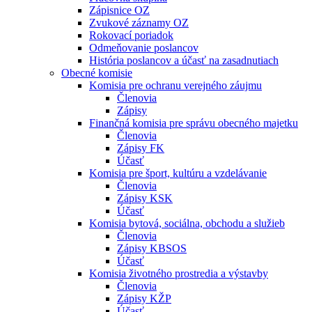
Zápisnice OZ
Zvukové záznamy OZ
Rokovací poriadok
Odmeňovanie poslancov
História poslancov a účasť na zasadnutiach
Obecné komisie
Komisia pre ochranu verejného záujmu
Členovia
Zápisy
Finančná komisia pre správu obecného majetku
Členovia
Zápisy FK
Účasť
Komisia pre šport, kultúru a vzdelávanie
Členovia
Zápisy KSK
Účasť
Komisia bytová, sociálna, obchodu a služieb
Členovia
Zápisy KBSOS
Účasť
Komisia životného prostredia a výstavby
Členovia
Zápisy KŽP
Účasť