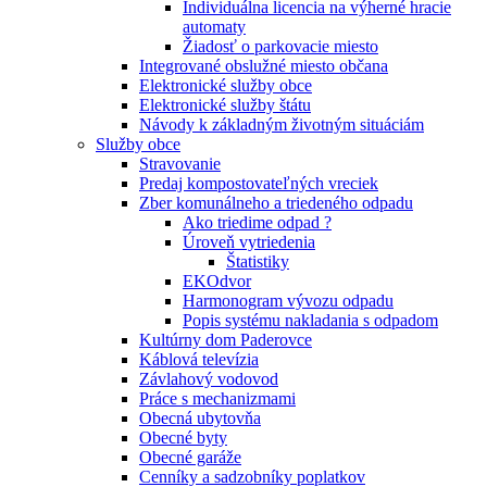
Individuálna licencia na výherné hracie
automaty
Žiadosť o parkovacie miesto
Integrované obslužné miesto občana
Elektronické služby obce
Elektronické služby štátu
Návody k základným životným situáciám
Služby obce
Stravovanie
Predaj kompostovateľných vreciek
Zber komunálneho a triedeného odpadu
Ako triedime odpad ?
Úroveň vytriedenia
Štatistiky
EKOdvor
Harmonogram vývozu odpadu
Popis systému nakladania s odpadom
Kultúrny dom Paderovce
Káblová televízia
Závlahový vodovod
Práce s mechanizmami
Obecná ubytovňa
Obecné byty
Obecné garáže
Cenníky a sadzobníky poplatkov