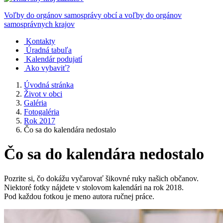
Voľby do orgánov samosprávy obcí a voľby do orgánov
samosprávnych krajov
Kontakty
Úradná tabuľa
Kalendár podujatí
Ako vybaviť?
Úvodná stránka
Život v obci
Galéria
Fotogaléria
Rok 2017
Čo sa do kalendára nedostalo
Čo sa do kalendára nedostalo
Pozrite si, čo dokážu vyčarovať šikovné ruky našich občanov.
Niektoré fotky nájdete v stolovom kalendári na rok 2018.
Pod každou fotkou je meno autora ručnej práce.