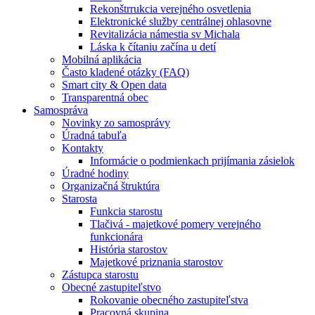
Rekonštrrukcia verejného osvetlenia
Elektronické služby centrálnej ohlasovne
Revitalizácia námestia sv Michala
Láska k čítaniu začína u detí
Mobilná aplikácia
Často kladené otázky (FAQ)
Smart city & Open data
Transparentná obec
Samospráva
Novinky zo samosprávy
Úradná tabuľa
Kontakty
Informácie o podmienkach prijímania zásielok
Úradné hodiny
Organizačná štruktúra
Starosta
Funkcia starostu
Tlačivá - majetkové pomery verejného
funkcionára
História starostov
Majetkové priznania starostov
Zástupca starostu
Obecné zastupiteľstvo
Rokovanie obecného zastupiteľstva
Pracovná skupina