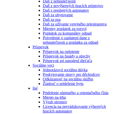
Daň z nehnuteľnosti
Daň z nevýherných hracích prístrojov
Daň z predajných automatov
Daň za ubytovanie
Daň za psa
Daň za užívanie verejného priestranstva
Miestny poplatok za rozvoj
Poplatok za komunálny odpad
Potvrdenie o zaplatení dane z
nehnuteľnosti a poplatku za odpad
Príspevok
Príspevok na oplotenie
Príspevok na fasády a strechy
Príspevok pri narodení dieťaťa
Sociálne veci
Jednorázová sociálna dávka
Poskytovanie stravy pre dôchodcov
Odkázanosť na sociálnu službu
Žiadosť o pridelenie bytu
Iné
Pridelenie súpisného a orientačného čísla
Miesto na trhu
Výrub stromov
Licencia na prevádzkovanie výherných
hracích automatov