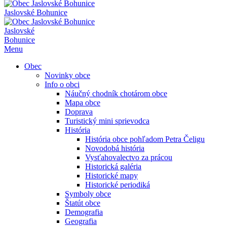
Jaslovské Bohunice
Jaslovské
Bohunice
Menu
Obec
Novinky obce
Info o obci
Náučný chodník chotárom obce
Mapa obce
Doprava
Turistický mini sprievodca
História
História obce pohľadom Petra Čeligu
Novodobá história
Vysťahovalectvo za prácou
Historická galéria
Historické mapy
Historické periodiká
Symboly obce
Štatút obce
Demografia
Geografia