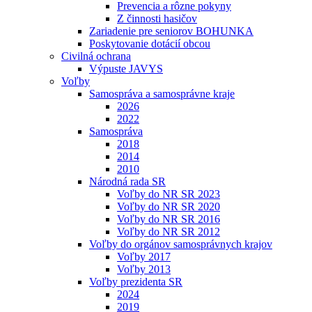
Prevencia a rôzne pokyny
Z činnosti hasičov
Zariadenie pre seniorov BOHUNKA
Poskytovanie dotácií obcou
Civilná ochrana
Výpuste JAVYS
Voľby
Samospráva a samosprávne kraje
2026
2022
Samospráva
2018
2014
2010
Národná rada SR
Voľby do NR SR 2023
Voľby do NR SR 2020
Voľby do NR SR 2016
Voľby do NR SR 2012
Voľby do orgánov samosprávnych krajov
Voľby 2017
Voľby 2013
Voľby prezidenta SR
2024
2019