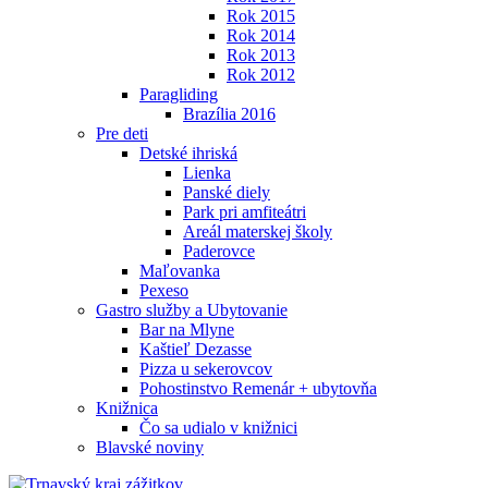
Rok 2015
Rok 2014
Rok 2013
Rok 2012
Paragliding
Brazília 2016
Pre deti
Detské ihriská
Lienka
Panské diely
Park pri amfiteátri
Areál materskej školy
Paderovce
Maľovanka
Pexeso
Gastro služby a Ubytovanie
Bar na Mlyne
Kaštieľ Dezasse
Pizza u sekerovcov
Pohostinstvo Remenár + ubytovňa
Knižnica
Čo sa udialo v knižnici
Blavské noviny