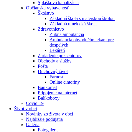
Splašková kanalizácia
Občianska vybavenosť
Školstvo
Základná škola s materskou školou
Základná umelecká škola
Zdravotníctvo
Zubná ambulancia
Ambulancia obvodného lekára pre
dospelých
Lekáreň
Zariadenie pre seniorov
Obchody a služby
Pošta
Duchovný život
Farnosť
Online cintoríny
Bankomat
Pripojenie na internet
Balíkoboxy
Covid-19
Život v obci
Novinky zo života v obci
Najbližšie podujatia
Galéria
Fotogaléria